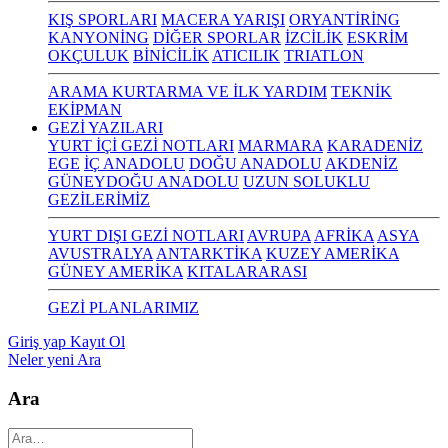
KIŞ SPORLARI
MACERA YARIŞI
ORYANTİRİNG
KANYONİNG
DİĞER SPORLAR
İZCİLİK
ESKRİM
OKÇULUK
BİNİCİLİK
ATICILIK
TRIATLON
ARAMA KURTARMA VE İLK YARDIM
TEKNİK
EKİPMAN
GEZİ YAZILARI
YURT İÇİ GEZİ NOTLARI
MARMARA
KARADENİZ
EGE
İÇ ANADOLU
DOĞU ANADOLU
AKDENİZ
GÜNEYDOĞU ANADOLU
UZUN SOLUKLU
GEZİLERİMİZ
YURT DIŞI GEZİ NOTLARI
AVRUPA
AFRİKA
ASYA
AVUSTRALYA
ANTARKTİKA
KUZEY AMERİKA
GÜNEY AMERİKA
KITALARARASI
GEZİ PLANLARIMIZ
Giriş yap
Kayıt Ol
Neler yeni
Ara
Ara