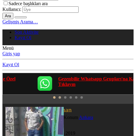
Sadece başlıkları ara
Kullanıcı:
Ara
Gelişmiş Arama…
Son Aktivite
Kayıt Ol
Menü
Giriş yap
Kayıt Ol
Gezenbilir Whatsapp Grupları'na Katılmak İçin
Tıklayın
07cengizhan
Sehri terket
·
Konum
Ankara
Katılım
28 Tem 2019