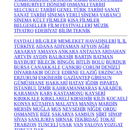
CUMHURİYET DÖNEMİ
OSMANLI TARİHİ
SELÇUKLU TARİHİ
GENEL TÜRK TARİHİ
SANAT
SANAT TARİHİ
SİNEMA
YERLİ SİNEMA
YABANCI
SİNEMA
KÜLT FİLMLER
KISA FİLMLER
BELGESELLER
FİLM FESTİVALLERİ
MÜZİK
TİYATRO
EDEBİYAT
BİLİM TEKNİK
FAYDALI BİLGİLER
MEMLEKET HAVADİSLERİ
İL İL
TÜRKİYE
ADANA
ADIYAMAN
AFYON
AĞRI
AKSARAY
AMASYA
ANKARA
ANTALYA
ARDAHAN
ARTVİN
AYDIN
BALIKESİR
BARTIN
BATMAN
BAYBURT
BİLECİK
BİNGÖL
BİTLİS
BOLU
BURDUR
BURSA
ÇANAKKALE
ÇANKIRI
ÇORUM
DENİZLİ
DİYARBAKIR
DÜZCE
EDİRNE
ELAZIĞ
ERZİNCAN
ERZURUM
ESKİŞEHİR
GAZİANTEP
GİRESUN
GÜMÜŞHANE
HAKKARİ
HATAY
IĞDIR
ISPARTA
İSTANBUL
İZMİR
KAHRAMANMARAŞ
KARABÜK
KARAMAN
KARS
KASTAMONU
KAYSERİ
KIRIKKALE
KIRKLARELİ
KIRŞEHİR
KİLİS
KOCAELİ
KONYA
KÜTAHYA
MALATYA
MANİSA
MARDİN
MERSİN
MUĞLA
MUŞ
NEVŞEHİR
NİĞDE
ORDU
OSMANİYE
RİZE
SAKARYA
SAMSUN
SİİRT
SİNOP
SİVAS
ŞANLIURFA
ŞIRNAK
TEKİRDAĞ
TOKAT
TRABZON
TUNCELİ
UŞAK
VAN
YALOVA
YOZGAT
ZONGULDAK