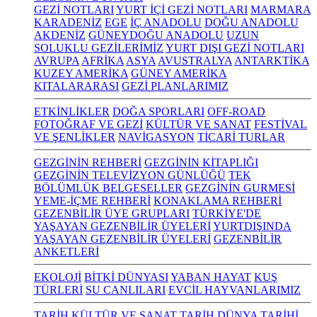
GEZİ NOTLARI
YURT İÇİ GEZİ NOTLARI
MARMARA
KARADENİZ
EGE
İÇ ANADOLU
DOĞU ANADOLU
AKDENİZ
GÜNEYDOĞU ANADOLU
UZUN
SOLUKLU GEZİLERİMİZ
YURT DIŞI GEZİ NOTLARI
AVRUPA
AFRİKA
ASYA
AVUSTRALYA
ANTARKTİKA
KUZEY AMERİKA
GÜNEY AMERİKA
KITALARARASI
GEZİ PLANLARIMIZ
ETKİNLİKLER
DOĞA SPORLARI
OFF-ROAD
FOTOĞRAF VE GEZİ
KÜLTÜR VE SANAT
FESTİVAL
VE ŞENLİKLER
NAVİGASYON
TİCARİ TURLAR
GEZGİNİN REHBERİ
GEZGİNİN KİTAPLIĞI
GEZGİNİN TELEVİZYON GÜNLÜĞÜ
TEK
BÖLÜMLÜK BELGESELLER
GEZGİNİN GURMESİ
YEME-İÇME REHBERİ
KONAKLAMA REHBERİ
GEZENBİLİR ÜYE GRUPLARI
TÜRKİYE'DE
YAŞAYAN GEZENBİLİR ÜYELERİ
YURTDIŞINDA
YAŞAYAN GEZENBİLİR ÜYELERİ
GEZENBİLİR
ANKETLERİ
EKOLOJİ
BİTKİ DÜNYASI
YABAN HAYAT
KUŞ
TÜRLERİ
SU CANLILARI
EVCİL HAYVANLARIMIZ
TARİH KÜLTÜR VE SANAT
TARİH
DÜNYA TARİHİ