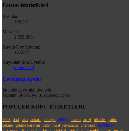
Forum istatistikleri
Konular
105,211
Mesajlar
1,535,093
Kayıtlı Üye Sayımız
167,077
Kaydolan Son Üyemiz
onder4159
Çevrimiçi üyeler
Şu anda çevrimiçi üye yok.
Toplam: 566 (Üye: 0, Ziyaretçi: 566)
POPÜLER KONU ETİKETLERİ
araç
2008
4x4
aku
ankara
antalya
aracın
arazi
bisiklet
çadır
defender
çekme
çekme karavan
cenk mirat pekcanattı
cherokee
discovery
dizel
doğa
duster
elektrik
fotoğraf
gezenbilir
gezi
gezisi