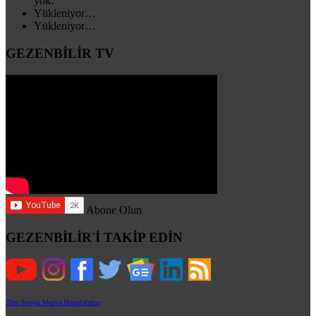
yok.
Yükleniyor…
Yükleniyor…
GEZENBİLİR TV
Abone Olun
GEZENBİLİR'İ TAKİP EDİN
Tüm Sosyal Medya Hesaplarımız