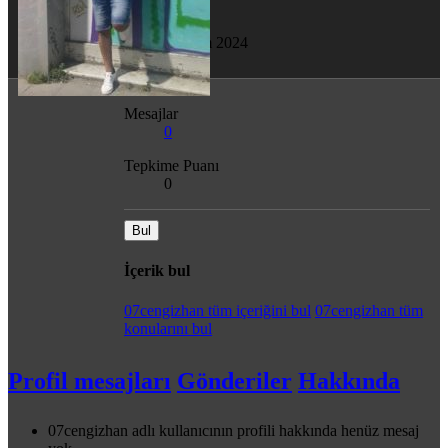
Son görülme
31 Tem 2024
Mesajlar
0
Tepkime Puanı
0
Bul
İçerik bul
07cengizhan tüm içeriğini bul
07cengizhan tüm
konularını bul
Profil mesajları
Gönderiler
Hakkında
07cengizhan adlı kullanıcının profili hakkında henüz mesaj