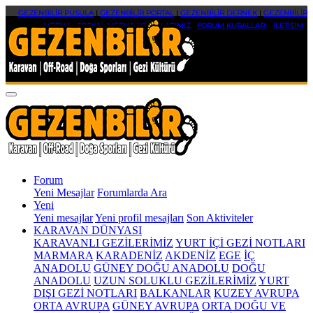
GEZENBİLİR PUSULA
|
GEZENBİLİR PORTAL
|
GEZENBİLİR DERNEK
|
GEZENBİLİR
MEDYA
|
SOSYAL MEDYA HESAPLARIMIZ
|
FORUM KURALLARI
|
İLETİŞİM
Forum
Yeni Mesajlar
Forumlarda Ara
Yeni
Yeni mesajlar
Yeni profil mesajları
Son Aktiviteler
KARAVAN DÜNYASI
KARAVANLI GEZİLERİMİZ
YURT İÇİ GEZİ NOTLARI
MARMARA
KARADENİZ
AKDENİZ
EGE
İÇ
ANADOLU
GÜNEY DOĞU ANADOLU
DOĞU
ANADOLU
UZUN SOLUKLU GEZİLERİMİZ
YURT
DIŞI GEZİ NOTLARI
BALKANLAR
KUZEY AVRUPA
ORTA AVRUPA
GÜNEY AVRUPA
ORTA DOĞU VE