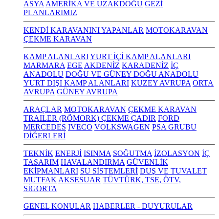
ASYA
AMERİKA VE UZAKDOĞU
GEZİ
PLANLARIMIZ
KENDİ KARAVANINI YAPANLAR
MOTOKARAVAN
ÇEKME KARAVAN
KAMP ALANLARI
YURT İÇİ KAMP ALANLARI
MARMARA
EGE
AKDENİZ
KARADENİZ
İÇ
ANADOLU
DOĞU VE GÜNEY DOĞU ANADOLU
YURT DIŞI KAMP ALANLARI
KUZEY AVRUPA
ORTA
AVRUPA
GÜNEY AVRUPA
ARAÇLAR
MOTOKARAVAN
ÇEKME KARAVAN
TRAILER (RÖMORK) ÇEKME ÇADIR
FORD
MERCEDES
IVECO
VOLKSWAGEN
PSA GRUBU
DİĞERLERİ
TEKNİK
ENERJİ
ISINMA
SOĞUTMA
İZOLASYON
İÇ
TASARIM
HAVALANDIRMA
GÜVENLİK
EKİPMANLARI
SU SİSTEMLERİ
DUŞ VE TUVALET
MUTFAK
AKSESUAR
TÜVTÜRK, TSE, ÖTV,
SİGORTA
GENEL KONULAR
HABERLER - DUYURULAR