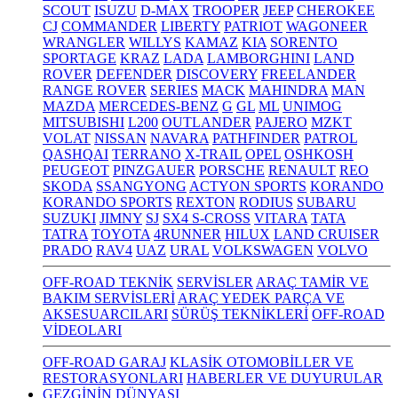
SCOUT
ISUZU
D-MAX
TROOPER
JEEP
CHEROKEE
CJ
COMMANDER
LIBERTY
PATRIOT
WAGONEER
WRANGLER
WILLYS
KAMAZ
KIA
SORENTO
SPORTAGE
KRAZ
LADA
LAMBORGHINI
LAND
ROVER
DEFENDER
DISCOVERY
FREELANDER
RANGE ROVER
SERIES
MACK
MAHINDRA
MAN
MAZDA
MERCEDES-BENZ
G
GL
ML
UNIMOG
MITSUBISHI
L200
OUTLANDER
PAJERO
MZKT
VOLAT
NISSAN
NAVARA
PATHFINDER
PATROL
QASHQAI
TERRANO
X-TRAIL
OPEL
OSHKOSH
PEUGEOT
PINZGAUER
PORSCHE
RENAULT
REO
SKODA
SSANGYONG
ACTYON SPORTS
KORANDO
KORANDO SPORTS
REXTON
RODIUS
SUBARU
SUZUKI
JIMNY
SJ
SX4 S-CROSS
VITARA
TATA
TATRA
TOYOTA
4RUNNER
HILUX
LAND CRUISER
PRADO
RAV4
UAZ
URAL
VOLKSWAGEN
VOLVO
OFF-ROAD TEKNİK
SERVİSLER
ARAÇ TAMİR VE
BAKIM SERVİSLERİ
ARAÇ YEDEK PARÇA VE
AKSESUARCILARI
SÜRÜŞ TEKNİKLERİ
OFF-ROAD
VİDEOLARI
OFF-ROAD GARAJ
KLASİK OTOMOBİLLER VE
RESTORASYONLARI
HABERLER VE DUYURULAR
GEZGİNİN DÜNYASI