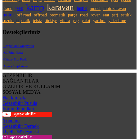
karavan
kamp
jeep
lastik
grand
model
motokaravan
motor
off road
offroad
otomatik
parça
road
rover
saat
şarj
satılık
suzuki
tapatalk
telsiz
türkiye
vitara
yag
yakıt
yardım
yükseltme
Destekçilerimiz
Hepgur Mali Müşavirlik
XL Print House
Günpay Stor Perde
Aspera Projeksiyon
GEZENBİLİR
BAĞLANTILAR
GİZLİLİK VE KULLANIM
SOSYAL MEDYA
Hakkımızda
Gezenbilir Pusula
Forum Kuralları
Yönetim
Gezenbilir Dernek
Üyelik Sözleşmesi