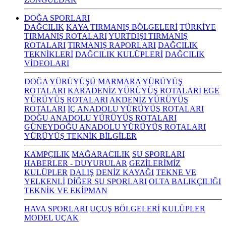
DOĞA SPORLARI
DAĞCILIK
KAYA TIRMANIŞ BÖLGELERİ
TÜRKİYE
TIRMANIŞ ROTALARI
YURTDIŞI TIRMANIŞ
ROTALARI
TIRMANIŞ RAPORLARI
DAĞCILIK
TEKNİKLERİ
DAĞCILIK KULÜPLERİ
DAĞCILIK
VİDEOLARI
DOĞA YÜRÜYÜŞÜ
MARMARA YÜRÜYÜŞ
ROTALARI
KARADENİZ YÜRÜYÜŞ ROTALARI
EGE
YÜRÜYÜŞ ROTALARI
AKDENİZ YÜRÜYÜŞ
ROTALARI
İÇ ANADOLU YÜRÜYÜŞ ROTALARI
DOĞU ANADOLU YÜRÜYÜŞ ROTALARI
GÜNEYDOĞU ANADOLU YÜRÜYÜŞ ROTALARI
YÜRÜYÜŞ TEKNİK BİLGİLER
KAMPÇILIK
MAĞARACILIK
SU SPORLARI
HABERLER - DUYURULAR
GEZİLERİMİZ
KULÜPLER
DALIŞ
DENİZ KAYAĞI
TEKNE VE
YELKENLİ
DİĞER SU SPORLARI
OLTA BALIKÇILIĞI
TEKNİK VE EKİPMAN
HAVA SPORLARI
UÇUŞ BÖLGELERİ
KULÜPLER
MODEL UÇAK