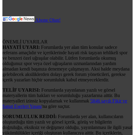
Abone Olun!
ÖNEMLİ UYARILAR
HAYATİ UYARI:
Forumlarda yer alan tüm konular sadece
referans amaçlıdır ve içeriklerinde hayati risk taşıyan tehlikeli spor
ve benzeri özel uğraşılar olabilir. Lütfen forumlarda okumuş
olduğunuz spor veya özel uğraşıların uzmanlarından yardım
almadan kendi başınıza denemeye çalışmayın. Aksi halde meydana
gelebilecek aksiliklerden dolayı gerek forum yöneticileri, gerekse
içerik yazarları hiçbir sorumluluk kabul etmeyeceklerdir.
TELİF UYARISI:
Forumlarda yayınlanan yazılı ve görsel
materyallerin tüm hakları ve sorumluluğu yazarlarına aittir. Bu
materyalleri izinsiz kopyalamak ve kullanmak
5846 sayılı Fikir ve
Sanat Eserleri Yasası
'na göre suçtur.
SORUMLULUK REDDİ:
Forumlarda yer alan, kullanıcıların
oluşturduğu tüm yazılı ve görsel içerik, görüş ve bilgilerin
doğruluğu, eksiksiz ve değişmez olduğu, yayınlanması ile ilgili yasal
yükümlülükler içeriği oluşturan kullanıcıya aittir. Bu içeriklerin,