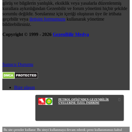
görüş ve bilgilerin yanlışlık, eksiklik veya yasalarla düzenlenmiş
kurallara aykırılığından Gezenbilir ve forum yönetimi hiçbir şekilde
sorumlu değildir. Sorularınız için içeriği oluşturan üye ile irtibata
geçebilir veya
iletişim formumuzu
kullanarak yönetime
bildirebilirsiniz.
Copyright © 1999 - 2026
GezenBilir Medya
Sunucu Durumu
Bize ulaşın
PETROL OFİSİ'NDEN GEZENBİLİR
ÜYELERİNE ÖZEL İNDİRİM!
Bu site çerezler kullanır. Bu siteyi kullanmaya devam ederek çerez kullanımımızı kabul