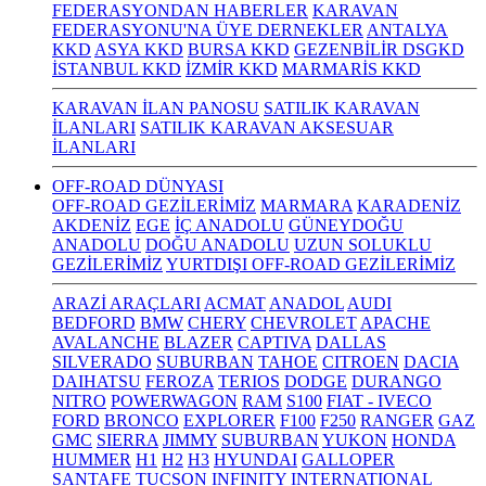
FEDERASYONDAN HABERLER
KARAVAN
FEDERASYONU'NA ÜYE DERNEKLER
ANTALYA
KKD
ASYA KKD
BURSA KKD
GEZENBİLİR DSGKD
İSTANBUL KKD
İZMİR KKD
MARMARİS KKD
KARAVAN İLAN PANOSU
SATILIK KARAVAN
İLANLARI
SATILIK KARAVAN AKSESUAR
İLANLARI
OFF-ROAD DÜNYASI
OFF-ROAD GEZİLERİMİZ
MARMARA
KARADENİZ
AKDENİZ
EGE
İÇ ANADOLU
GÜNEYDOĞU
ANADOLU
DOĞU ANADOLU
UZUN SOLUKLU
GEZİLERİMİZ
YURTDIŞI OFF-ROAD GEZİLERİMİZ
ARAZİ ARAÇLARI
ACMAT
ANADOL
AUDI
BEDFORD
BMW
CHERY
CHEVROLET
APACHE
AVALANCHE
BLAZER
CAPTIVA
DALLAS
SILVERADO
SUBURBAN
TAHOE
CITROEN
DACIA
DAIHATSU
FEROZA
TERIOS
DODGE
DURANGO
NITRO
POWERWAGON
RAM
S100
FIAT - IVECO
FORD
BRONCO
EXPLORER
F100
F250
RANGER
GAZ
GMC
SIERRA
JIMMY
SUBURBAN
YUKON
HONDA
HUMMER
H1
H2
H3
HYUNDAI
GALLOPER
SANTAFE
TUCSON
INFINITY
INTERNATIONAL