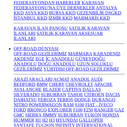
FEDERASYONDAN HABERLER
KARAVAN
FEDERASYONU'NA ÜYE DERNEKLER
ANTALYA
KKD
ASYA KKD
BURSA KKD
GEZENBİLİR DSGKD
İSTANBUL KKD
İZMİR KKD
MARMARİS KKD
KARAVAN İLAN PANOSU
SATILIK KARAVAN
İLANLARI
SATILIK KARAVAN AKSESUAR
İLANLARI
OFF-ROAD DÜNYASI
OFF-ROAD GEZİLERİMİZ
MARMARA
KARADENİZ
AKDENİZ
EGE
İÇ ANADOLU
GÜNEYDOĞU
ANADOLU
DOĞU ANADOLU
UZUN SOLUKLU
GEZİLERİMİZ
YURTDIŞI OFF-ROAD GEZİLERİMİZ
ARAZİ ARAÇLARI
ACMAT
ANADOL
AUDI
BEDFORD
BMW
CHERY
CHEVROLET
APACHE
AVALANCHE
BLAZER
CAPTIVA
DALLAS
SILVERADO
SUBURBAN
TAHOE
CITROEN
DACIA
DAIHATSU
FEROZA
TERIOS
DODGE
DURANGO
NITRO
POWERWAGON
RAM
S100
FIAT - IVECO
FORD
BRONCO
EXPLORER
F100
F250
RANGER
GAZ
GMC
SIERRA
JIMMY
SUBURBAN
YUKON
HONDA
HUMMER
H1
H2
H3
HYUNDAI
GALLOPER
SANTAFE
TUCSON
INFINITY
INTERNATIONAL