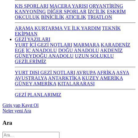
KIŞ SPORLARI
MACERA YARIŞI
ORYANTİRİNG
KANYONİNG
DİĞER SPORLAR
İZCİLİK
ESKRİM
OKÇULUK
BİNİCİLİK
ATICILIK
TRIATLON
ARAMA KURTARMA VE İLK YARDIM
TEKNİK
EKİPMAN
GEZİ YAZILARI
YURT İÇİ GEZİ NOTLARI
MARMARA
KARADENİZ
EGE
İÇ ANADOLU
DOĞU ANADOLU
AKDENİZ
GÜNEYDOĞU ANADOLU
UZUN SOLUKLU
GEZİLERİMİZ
YURT DIŞI GEZİ NOTLARI
AVRUPA
AFRİKA
ASYA
AVUSTRALYA
ANTARKTİKA
KUZEY AMERİKA
GÜNEY AMERİKA
KITALARARASI
GEZİ PLANLARIMIZ
Giriş yap
Kayıt Ol
Neler yeni
Ara
Ara