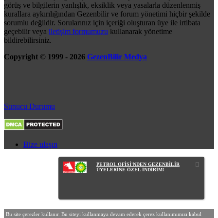
görüş ve bilgilerin yanlışlık, eksiklik veya yasalarla düzenlenmiş
kurallara aykırılığından Gezenbilir ve forum yönetimi hiçbir şekilde
sorumlu değildir. Sorularınız için içeriği oluşturan üye ile irtibata
geçebilir veya
iletişim formumuzu
kullanarak yönetime
bildirebilirsiniz.
Copyright © 1999 - 2026
GezenBilir Medya
Sunucu Durumu
Bize ulaşın
PETROL OFİSİ'NDEN GEZENBİLİR
ÜYELERİNE ÖZEL İNDİRİM!
Bu site çerezler kullanır. Bu siteyi kullanmaya devam ederek çerez kullanımımızı kabul