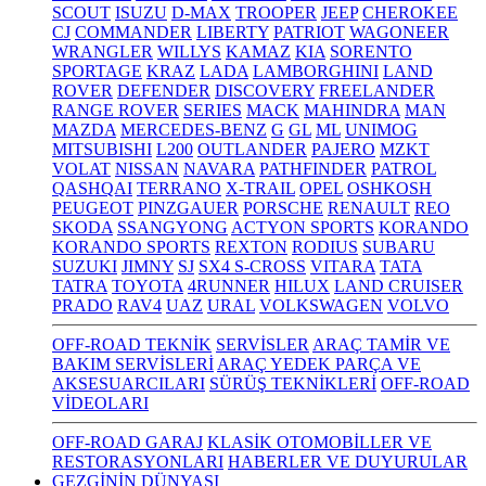
SCOUT
ISUZU
D-MAX
TROOPER
JEEP
CHEROKEE
CJ
COMMANDER
LIBERTY
PATRIOT
WAGONEER
WRANGLER
WILLYS
KAMAZ
KIA
SORENTO
SPORTAGE
KRAZ
LADA
LAMBORGHINI
LAND
ROVER
DEFENDER
DISCOVERY
FREELANDER
RANGE ROVER
SERIES
MACK
MAHINDRA
MAN
MAZDA
MERCEDES-BENZ
G
GL
ML
UNIMOG
MITSUBISHI
L200
OUTLANDER
PAJERO
MZKT
VOLAT
NISSAN
NAVARA
PATHFINDER
PATROL
QASHQAI
TERRANO
X-TRAIL
OPEL
OSHKOSH
PEUGEOT
PINZGAUER
PORSCHE
RENAULT
REO
SKODA
SSANGYONG
ACTYON SPORTS
KORANDO
KORANDO SPORTS
REXTON
RODIUS
SUBARU
SUZUKI
JIMNY
SJ
SX4 S-CROSS
VITARA
TATA
TATRA
TOYOTA
4RUNNER
HILUX
LAND CRUISER
PRADO
RAV4
UAZ
URAL
VOLKSWAGEN
VOLVO
OFF-ROAD TEKNİK
SERVİSLER
ARAÇ TAMİR VE
BAKIM SERVİSLERİ
ARAÇ YEDEK PARÇA VE
AKSESUARCILARI
SÜRÜŞ TEKNİKLERİ
OFF-ROAD
VİDEOLARI
OFF-ROAD GARAJ
KLASİK OTOMOBİLLER VE
RESTORASYONLARI
HABERLER VE DUYURULAR
GEZGİNİN DÜNYASI