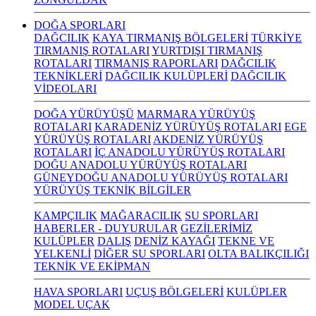
DOĞA SPORLARI
DAĞCILIK
KAYA TIRMANIŞ BÖLGELERİ
TÜRKİYE
TIRMANIŞ ROTALARI
YURTDIŞI TIRMANIŞ
ROTALARI
TIRMANIŞ RAPORLARI
DAĞCILIK
TEKNİKLERİ
DAĞCILIK KULÜPLERİ
DAĞCILIK
VİDEOLARI
DOĞA YÜRÜYÜŞÜ
MARMARA YÜRÜYÜŞ
ROTALARI
KARADENİZ YÜRÜYÜŞ ROTALARI
EGE
YÜRÜYÜŞ ROTALARI
AKDENİZ YÜRÜYÜŞ
ROTALARI
İÇ ANADOLU YÜRÜYÜŞ ROTALARI
DOĞU ANADOLU YÜRÜYÜŞ ROTALARI
GÜNEYDOĞU ANADOLU YÜRÜYÜŞ ROTALARI
YÜRÜYÜŞ TEKNİK BİLGİLER
KAMPÇILIK
MAĞARACILIK
SU SPORLARI
HABERLER - DUYURULAR
GEZİLERİMİZ
KULÜPLER
DALIŞ
DENİZ KAYAĞI
TEKNE VE
YELKENLİ
DİĞER SU SPORLARI
OLTA BALIKÇILIĞI
TEKNİK VE EKİPMAN
HAVA SPORLARI
UÇUŞ BÖLGELERİ
KULÜPLER
MODEL UÇAK