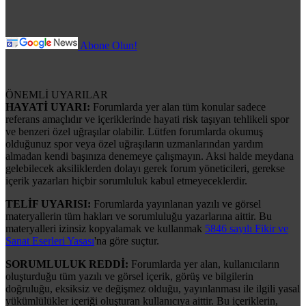
Abone Olun!
ÖNEMLİ UYARILAR
HAYATİ UYARI:
Forumlarda yer alan tüm konular sadece
referans amaçlıdır ve içeriklerinde hayati risk taşıyan tehlikeli spor
ve benzeri özel uğraşılar olabilir. Lütfen forumlarda okumuş
olduğunuz spor veya özel uğraşıların uzmanlarından yardım
almadan kendi başınıza denemeye çalışmayın. Aksi halde meydana
gelebilecek aksiliklerden dolayı gerek forum yöneticileri, gerekse
içerik yazarları hiçbir sorumluluk kabul etmeyeceklerdir.
TELİF UYARISI:
Forumlarda yayınlanan yazılı ve görsel
materyallerin tüm hakları ve sorumluluğu yazarlarına aittir. Bu
materyalleri izinsiz kopyalamak ve kullanmak
5846 sayılı Fikir ve
Sanat Eserleri Yasası
'na göre suçtur.
SORUMLULUK REDDİ:
Forumlarda yer alan, kullanıcıların
oluşturduğu tüm yazılı ve görsel içerik, görüş ve bilgilerin
doğruluğu, eksiksiz ve değişmez olduğu, yayınlanması ile ilgili yasal
yükümlülükler içeriği oluşturan kullanıcıya aittir. Bu içeriklerin,