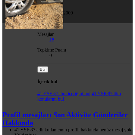
Son görülme
30 Eki 2009
Mesajlar
18
Tepkime Puanı
0
Bul
İçerik bul
41 YSF 87 tüm içeriğini bul
41 YSF 87 tüm
konularını bul
Profil mesajları
Son Aktivite
Gönderiler
Hakkında
41 YSF 87 adlı kullanıcının profili hakkında henüz mesaj yok.