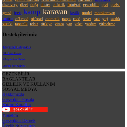
discovery
dizel
doğa
duster
elektrik
fotoğraf
gezenbilir
gezi
gezisi
karavan
kamp
jeep
lastik
grand
model
motokaravan
motor
off road
offroad
otomatik
parça
road
rover
saat
şarj
satılık
suzuki
tapatalk
telsiz
türkiye
vitara
yag
yakıt
yardım
yükseltme
Destekçilerimiz
Hepgur Mali Müşavirlik
XL Print House
Günpay Stor Perde
Aspera Projeksiyon
GEZENBİLİR
BAĞLANTILAR
GİZLİLİK VE KULLANIM
SOSYAL MEDYA
Hakkımızda
Gezenbilir Pusula
Forum Kuralları
Yönetim
Gezenbilir Dernek
Üyelik Sözleşmesi