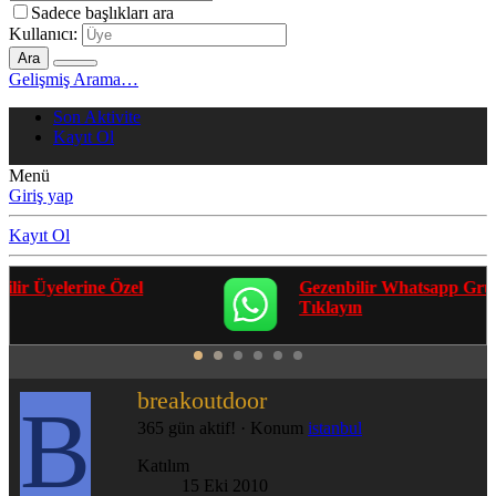
Sadece başlıkları ara
Kullanıcı:
Ara
Gelişmiş Arama…
Son Aktivite
Kayıt Ol
Menü
Giriş yap
Kayıt Ol
Gezenbilir Whatsapp Grupları'na Katılmak İçin
Tıklayın
breakoutdoor
B
365 gün aktif!
·
Konum
istanbul
Katılım
15 Eki 2010