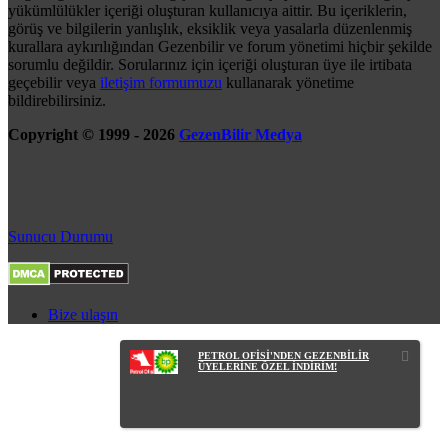
yükümlülükler içeriği oluşturan kullanıcıya aittir. Bu içeriklerin,
görüş ve bilgilerin yanlışlık, eksiklik veya yasalarla düzenlenmiş
kurallara aykırılığından Gezenbilir ve forum yönetimi hiçbir şekilde
sorumlu değildir. Sorularınız için içeriği oluşturan üye ile irtibata
geçebilir veya
iletişim formumuzu
kullanarak yönetime
bildirebilirsiniz.
Copyright © 1999 - 2026
GezenBilir Medya
Sunucu Durumu
Bize ulaşın
PETROL OFİSİ'NDEN GEZENBİLİR
ÜYELERİNE ÖZEL İNDİRİM!