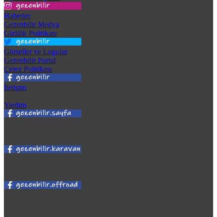
Haberler
Gezenbilir Medya
Gizlilik Politikası
Görseller ve Logolar
Gezenbilir Portal
Çerez Politikası
İletişim
Yardım