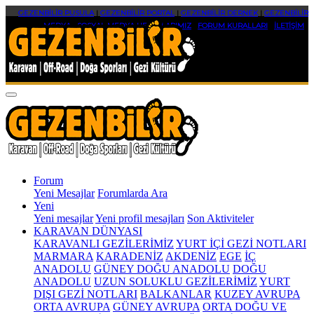
GEZENBİLİR PUSULA
|
GEZENBİLİR PORTAL
|
GEZENBİLİR DERNEK
|
GEZENBİLİR
MEDYA
|
SOSYAL MEDYA HESAPLARIMIZ
|
FORUM KURALLARI
|
İLETİŞİM
Forum
Yeni Mesajlar
Forumlarda Ara
Yeni
Yeni mesajlar
Yeni profil mesajları
Son Aktiviteler
KARAVAN DÜNYASI
KARAVANLI GEZİLERİMİZ
YURT İÇİ GEZİ NOTLARI
MARMARA
KARADENİZ
AKDENİZ
EGE
İÇ
ANADOLU
GÜNEY DOĞU ANADOLU
DOĞU
ANADOLU
UZUN SOLUKLU GEZİLERİMİZ
YURT
DIŞI GEZİ NOTLARI
BALKANLAR
KUZEY AVRUPA
ORTA AVRUPA
GÜNEY AVRUPA
ORTA DOĞU VE