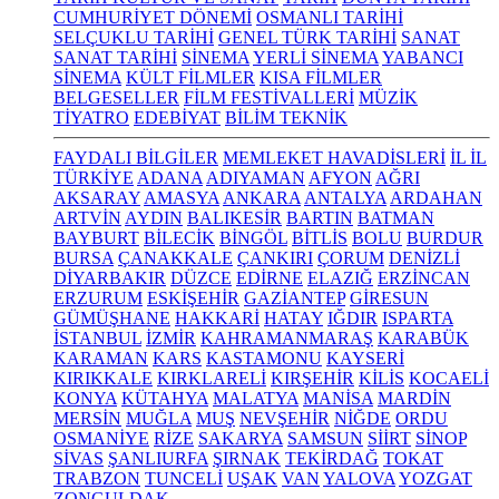
CUMHURİYET DÖNEMİ
OSMANLI TARİHİ
SELÇUKLU TARİHİ
GENEL TÜRK TARİHİ
SANAT
SANAT TARİHİ
SİNEMA
YERLİ SİNEMA
YABANCI
SİNEMA
KÜLT FİLMLER
KISA FİLMLER
BELGESELLER
FİLM FESTİVALLERİ
MÜZİK
TİYATRO
EDEBİYAT
BİLİM TEKNİK
FAYDALI BİLGİLER
MEMLEKET HAVADİSLERİ
İL İL
TÜRKİYE
ADANA
ADIYAMAN
AFYON
AĞRI
AKSARAY
AMASYA
ANKARA
ANTALYA
ARDAHAN
ARTVİN
AYDIN
BALIKESİR
BARTIN
BATMAN
BAYBURT
BİLECİK
BİNGÖL
BİTLİS
BOLU
BURDUR
BURSA
ÇANAKKALE
ÇANKIRI
ÇORUM
DENİZLİ
DİYARBAKIR
DÜZCE
EDİRNE
ELAZIĞ
ERZİNCAN
ERZURUM
ESKİŞEHİR
GAZİANTEP
GİRESUN
GÜMÜŞHANE
HAKKARİ
HATAY
IĞDIR
ISPARTA
İSTANBUL
İZMİR
KAHRAMANMARAŞ
KARABÜK
KARAMAN
KARS
KASTAMONU
KAYSERİ
KIRIKKALE
KIRKLARELİ
KIRŞEHİR
KİLİS
KOCAELİ
KONYA
KÜTAHYA
MALATYA
MANİSA
MARDİN
MERSİN
MUĞLA
MUŞ
NEVŞEHİR
NİĞDE
ORDU
OSMANİYE
RİZE
SAKARYA
SAMSUN
SİİRT
SİNOP
SİVAS
ŞANLIURFA
ŞIRNAK
TEKİRDAĞ
TOKAT
TRABZON
TUNCELİ
UŞAK
VAN
YALOVA
YOZGAT
ZONGULDAK