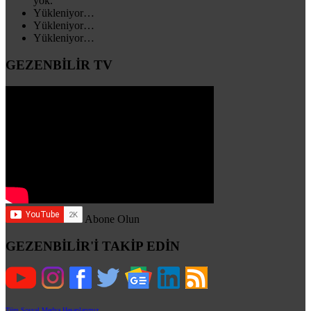
yok.
Yükleniyor…
Yükleniyor…
Yükleniyor…
GEZENBİLİR TV
Abone Olun
GEZENBİLİR'İ TAKİP EDİN
Tüm Sosyal Medya Hesaplarımız