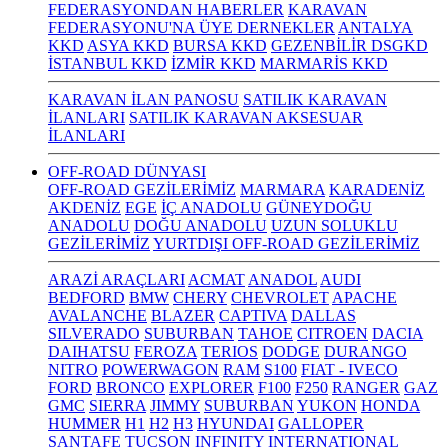
FEDERASYONDAN HABERLER
KARAVAN
FEDERASYONU'NA ÜYE DERNEKLER
ANTALYA
KKD
ASYA KKD
BURSA KKD
GEZENBİLİR DSGKD
İSTANBUL KKD
İZMİR KKD
MARMARİS KKD
KARAVAN İLAN PANOSU
SATILIK KARAVAN
İLANLARI
SATILIK KARAVAN AKSESUAR
İLANLARI
OFF-ROAD DÜNYASI
OFF-ROAD GEZİLERİMİZ
MARMARA
KARADENİZ
AKDENİZ
EGE
İÇ ANADOLU
GÜNEYDOĞU
ANADOLU
DOĞU ANADOLU
UZUN SOLUKLU
GEZİLERİMİZ
YURTDIŞI OFF-ROAD GEZİLERİMİZ
ARAZİ ARAÇLARI
ACMAT
ANADOL
AUDI
BEDFORD
BMW
CHERY
CHEVROLET
APACHE
AVALANCHE
BLAZER
CAPTIVA
DALLAS
SILVERADO
SUBURBAN
TAHOE
CITROEN
DACIA
DAIHATSU
FEROZA
TERIOS
DODGE
DURANGO
NITRO
POWERWAGON
RAM
S100
FIAT - IVECO
FORD
BRONCO
EXPLORER
F100
F250
RANGER
GAZ
GMC
SIERRA
JIMMY
SUBURBAN
YUKON
HONDA
HUMMER
H1
H2
H3
HYUNDAI
GALLOPER
SANTAFE
TUCSON
INFINITY
INTERNATIONAL