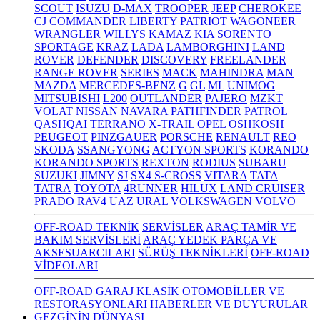
SCOUT
ISUZU
D-MAX
TROOPER
JEEP
CHEROKEE
CJ
COMMANDER
LIBERTY
PATRIOT
WAGONEER
WRANGLER
WILLYS
KAMAZ
KIA
SORENTO
SPORTAGE
KRAZ
LADA
LAMBORGHINI
LAND
ROVER
DEFENDER
DISCOVERY
FREELANDER
RANGE ROVER
SERIES
MACK
MAHINDRA
MAN
MAZDA
MERCEDES-BENZ
G
GL
ML
UNIMOG
MITSUBISHI
L200
OUTLANDER
PAJERO
MZKT
VOLAT
NISSAN
NAVARA
PATHFINDER
PATROL
QASHQAI
TERRANO
X-TRAIL
OPEL
OSHKOSH
PEUGEOT
PINZGAUER
PORSCHE
RENAULT
REO
SKODA
SSANGYONG
ACTYON SPORTS
KORANDO
KORANDO SPORTS
REXTON
RODIUS
SUBARU
SUZUKI
JIMNY
SJ
SX4 S-CROSS
VITARA
TATA
TATRA
TOYOTA
4RUNNER
HILUX
LAND CRUISER
PRADO
RAV4
UAZ
URAL
VOLKSWAGEN
VOLVO
OFF-ROAD TEKNİK
SERVİSLER
ARAÇ TAMİR VE
BAKIM SERVİSLERİ
ARAÇ YEDEK PARÇA VE
AKSESUARCILARI
SÜRÜŞ TEKNİKLERİ
OFF-ROAD
VİDEOLARI
OFF-ROAD GARAJ
KLASİK OTOMOBİLLER VE
RESTORASYONLARI
HABERLER VE DUYURULAR
GEZGİNİN DÜNYASI