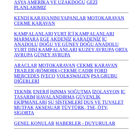
ASYA
AMERİKA VE UZAKDOĞU
GEZİ
PLANLARIMIZ
KENDİ KARAVANINI YAPANLAR
MOTOKARAVAN
ÇEKME KARAVAN
KAMP ALANLARI
YURT İÇİ KAMP ALANLARI
MARMARA
EGE
AKDENİZ
KARADENİZ
İÇ
ANADOLU
DOĞU VE GÜNEY DOĞU ANADOLU
YURT DIŞI KAMP ALANLARI
KUZEY AVRUPA
ORTA
AVRUPA
GÜNEY AVRUPA
ARAÇLAR
MOTOKARAVAN
ÇEKME KARAVAN
TRAILER (RÖMORK) ÇEKME ÇADIR
FORD
MERCEDES
IVECO
VOLKSWAGEN
PSA GRUBU
DİĞERLERİ
TEKNİK
ENERJİ
ISINMA
SOĞUTMA
İZOLASYON
İÇ
TASARIM
HAVALANDIRMA
GÜVENLİK
EKİPMANLARI
SU SİSTEMLERİ
DUŞ VE TUVALET
MUTFAK
AKSESUAR
TÜVTÜRK, TSE, ÖTV,
SİGORTA
GENEL KONULAR
HABERLER - DUYURULAR