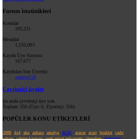
Forum istatistikleri
Konular
105,211
Mesajlar
1,535,093
Kayıtlı Üye Sayımız
167,077
Kaydolan Son Üyemiz
onder4159
Çevrimiçi üyeler
Şu anda çevrimiçi üye yok.
Toplam: 356 (Üye: 0, Ziyaretçi: 356)
POPÜLER KONU ETİKETLERİ
araç
2008
4x4
aku
ankara
antalya
aracın
arazi
bisiklet
çadır
defender
çekme
çekme karavan
cenk mirat pekcanattı
cherokee