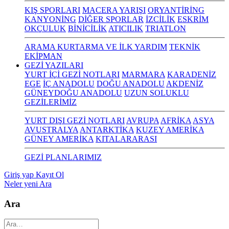
KIŞ SPORLARI
MACERA YARIŞI
ORYANTİRİNG
KANYONİNG
DİĞER SPORLAR
İZCİLİK
ESKRİM
OKÇULUK
BİNİCİLİK
ATICILIK
TRIATLON
ARAMA KURTARMA VE İLK YARDIM
TEKNİK
EKİPMAN
GEZİ YAZILARI
YURT İÇİ GEZİ NOTLARI
MARMARA
KARADENİZ
EGE
İÇ ANADOLU
DOĞU ANADOLU
AKDENİZ
GÜNEYDOĞU ANADOLU
UZUN SOLUKLU
GEZİLERİMİZ
YURT DIŞI GEZİ NOTLARI
AVRUPA
AFRİKA
ASYA
AVUSTRALYA
ANTARKTİKA
KUZEY AMERİKA
GÜNEY AMERİKA
KITALARARASI
GEZİ PLANLARIMIZ
Giriş yap
Kayıt Ol
Neler yeni
Ara
Ara