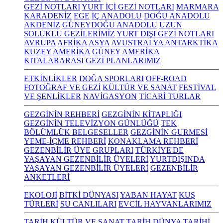
GEZİ NOTLARI
YURT İÇİ GEZİ NOTLARI
MARMARA
KARADENİZ
EGE
İÇ ANADOLU
DOĞU ANADOLU
AKDENİZ
GÜNEYDOĞU ANADOLU
UZUN
SOLUKLU GEZİLERİMİZ
YURT DIŞI GEZİ NOTLARI
AVRUPA
AFRİKA
ASYA
AVUSTRALYA
ANTARKTİKA
KUZEY AMERİKA
GÜNEY AMERİKA
KITALARARASI
GEZİ PLANLARIMIZ
ETKİNLİKLER
DOĞA SPORLARI
OFF-ROAD
FOTOĞRAF VE GEZİ
KÜLTÜR VE SANAT
FESTİVAL
VE ŞENLİKLER
NAVİGASYON
TİCARİ TURLAR
GEZGİNİN REHBERİ
GEZGİNİN KİTAPLIĞI
GEZGİNİN TELEVİZYON GÜNLÜĞÜ
TEK
BÖLÜMLÜK BELGESELLER
GEZGİNİN GURMESİ
YEME-İÇME REHBERİ
KONAKLAMA REHBERİ
GEZENBİLİR ÜYE GRUPLARI
TÜRKİYE'DE
YAŞAYAN GEZENBİLİR ÜYELERİ
YURTDIŞINDA
YAŞAYAN GEZENBİLİR ÜYELERİ
GEZENBİLİR
ANKETLERİ
EKOLOJİ
BİTKİ DÜNYASI
YABAN HAYAT
KUŞ
TÜRLERİ
SU CANLILARI
EVCİL HAYVANLARIMIZ
TARİH KÜLTÜR VE SANAT
TARİH
DÜNYA TARİHİ