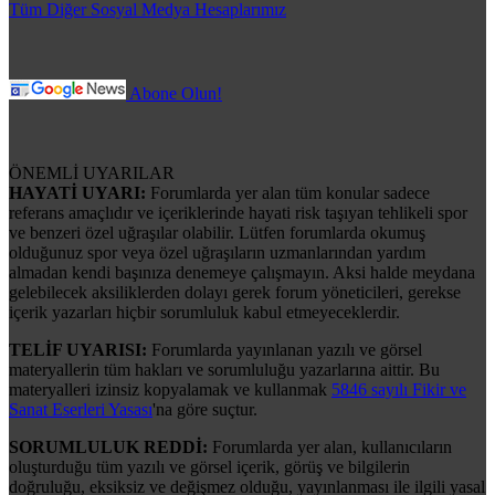
Tüm Diğer Sosyal Medya Hesaplarımız
Abone Olun!
ÖNEMLİ UYARILAR
HAYATİ UYARI:
Forumlarda yer alan tüm konular sadece
referans amaçlıdır ve içeriklerinde hayati risk taşıyan tehlikeli spor
ve benzeri özel uğraşılar olabilir. Lütfen forumlarda okumuş
olduğunuz spor veya özel uğraşıların uzmanlarından yardım
almadan kendi başınıza denemeye çalışmayın. Aksi halde meydana
gelebilecek aksiliklerden dolayı gerek forum yöneticileri, gerekse
içerik yazarları hiçbir sorumluluk kabul etmeyeceklerdir.
TELİF UYARISI:
Forumlarda yayınlanan yazılı ve görsel
materyallerin tüm hakları ve sorumluluğu yazarlarına aittir. Bu
materyalleri izinsiz kopyalamak ve kullanmak
5846 sayılı Fikir ve
Sanat Eserleri Yasası
'na göre suçtur.
SORUMLULUK REDDİ:
Forumlarda yer alan, kullanıcıların
oluşturduğu tüm yazılı ve görsel içerik, görüş ve bilgilerin
doğruluğu, eksiksiz ve değişmez olduğu, yayınlanması ile ilgili yasal