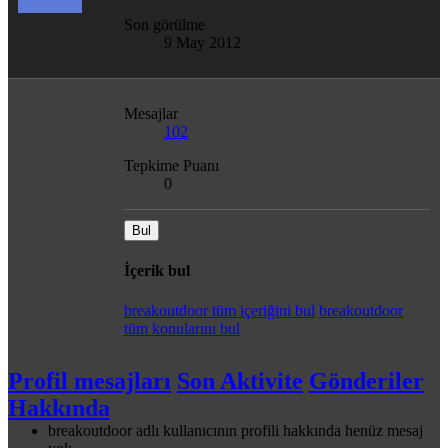
Son görülme
9 May 2012
Mesajlar
102
Tepkime Puanı
0
Bul
İçerik bul
breakoutdoor tüm içeriğini bul
breakoutdoor
tüm konularını bul
Profil mesajları
Son Aktivite
Gönderiler
Hakkında
breakoutdoor adlı kullanıcının profili hakkında henüz mesaj