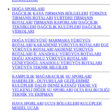
DOĞA SPORLARI
DAĞCILIK
KAYA TIRMANIŞ BÖLGELERİ
TÜRKİYE
TIRMANIŞ ROTALARI
YURTDIŞI TIRMANIŞ
ROTALARI
TIRMANIŞ RAPORLARI
DAĞCILIK
TEKNİKLERİ
DAĞCILIK KULÜPLERİ
DAĞCILIK
VİDEOLARI
DOĞA YÜRÜYÜŞÜ
MARMARA YÜRÜYÜŞ
ROTALARI
KARADENİZ YÜRÜYÜŞ ROTALARI
EGE
YÜRÜYÜŞ ROTALARI
AKDENİZ YÜRÜYÜŞ
ROTALARI
İÇ ANADOLU YÜRÜYÜŞ ROTALARI
DOĞU ANADOLU YÜRÜYÜŞ ROTALARI
GÜNEYDOĞU ANADOLU YÜRÜYÜŞ ROTALARI
YÜRÜYÜŞ TEKNİK BİLGİLER
KAMPÇILIK
MAĞARACILIK
SU SPORLARI
HABERLER - DUYURULAR
GEZİLERİMİZ
KULÜPLER
DALIŞ
DENİZ KAYAĞI
TEKNE VE
YELKENLİ
DİĞER SU SPORLARI
OLTA BALIKÇILIĞI
TEKNİK VE EKİPMAN
HAVA SPORLARI
UÇUŞ BÖLGELERİ
KULÜPLER
MODEL UÇAK