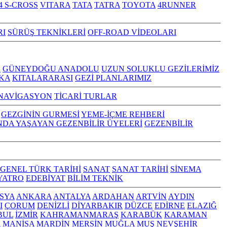
4 S-CROSS
VITARA
TATA
TATRA
TOYOTA
4RUNNER
RI
SÜRÜŞ TEKNİKLERİ
OFF-ROAD VİDEOLARI
Z
GÜNEYDOĞU ANADOLU
UZUN SOLUKLU GEZİLERİMİZ
KA
KITALARARASI
GEZİ PLANLARIMIZ
NAVİGASYON
TİCARİ TURLAR
GEZGİNİN GURMESİ
YEME-İÇME REHBERİ
NDA YAŞAYAN GEZENBİLİR ÜYELERİ
GEZENBİLİR
GENEL TÜRK TARİHİ
SANAT
SANAT TARİHİ
SİNEMA
YATRO
EDEBİYAT
BİLİM TEKNİK
SYA
ANKARA
ANTALYA
ARDAHAN
ARTVİN
AYDIN
I
ÇORUM
DENİZLİ
DİYARBAKIR
DÜZCE
EDİRNE
ELAZIĞ
BUL
İZMİR
KAHRAMANMARAŞ
KARABÜK
KARAMAN
A
MANİSA
MARDİN
MERSİN
MUĞLA
MUŞ
NEVŞEHİR