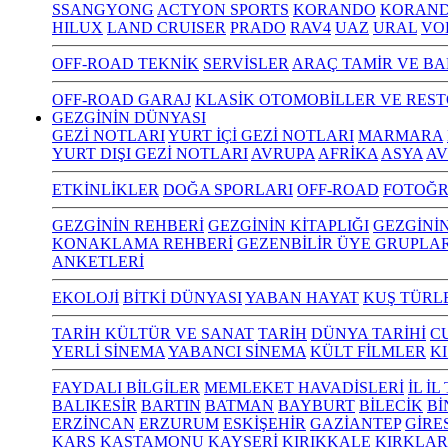
SSANGYONG
ACTYON SPORTS
KORANDO
KORAND
HILUX
LAND CRUISER
PRADO
RAV4
UAZ
URAL
VO
OFF-ROAD TEKNİK
SERVİSLER
ARAÇ TAMİR VE BA
OFF-ROAD GARAJ
KLASİK OTOMOBİLLER VE RES
GEZGİNİN DÜNYASI
GEZİ NOTLARI
YURT İÇİ GEZİ NOTLARI
MARMARA
YURT DIŞI GEZİ NOTLARI
AVRUPA
AFRİKA
ASYA
AV
ETKİNLİKLER
DOĞA SPORLARI
OFF-ROAD
FOTOĞR
GEZGİNİN REHBERİ
GEZGİNİN KİTAPLIĞI
GEZGİNİ
KONAKLAMA REHBERİ
GEZENBİLİR ÜYE GRUPLAR
ANKETLERİ
EKOLOJİ
BİTKİ DÜNYASI
YABAN HAYAT
KUŞ TÜRL
TARİH KÜLTÜR VE SANAT
TARİH
DÜNYA TARİHİ
C
YERLİ SİNEMA
YABANCI SİNEMA
KÜLT FİLMLER
K
FAYDALI BİLGİLER
MEMLEKET HAVADİSLERİ
İL İ
BALIKESİR
BARTIN
BATMAN
BAYBURT
BİLECİK
Bİ
ERZİNCAN
ERZURUM
ESKİŞEHİR
GAZİANTEP
GİRE
KARS
KASTAMONU
KAYSERİ
KIRIKKALE
KIRKLAR