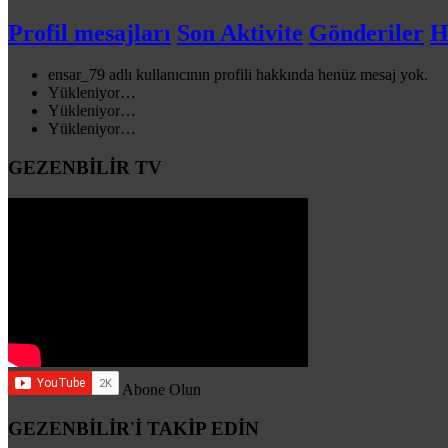
Profil mesajları
Son Aktivite
Gönderiler
H
ensar_79 adlı kullanıcının profili hakkında henüz mesaj yok.
Yükleniyor…
Yükleniyor…
Yükleniyor…
GEZENBİLİR TV
Abone Olun
GEZENBİLİR'İ TAKİP EDİN