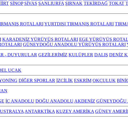
İİRT
SİNOP
SİVAS
ŞANLIURFA
ŞIRNAK
TEKİRDAĞ
TOKAT
IRMANIŞ ROTALARI
YURTDIŞI TIRMANIŞ ROTALARI
TIRM
I
KARADENİZ YÜRÜYÜŞ ROTALARI
EGE YÜRÜYÜŞ ROTAL
ROTALARI
GÜNEYDOĞU ANADOLU YÜRÜYÜŞ ROTALARI
R - DUYURULAR
GEZİLERİMİZ
KULÜPLER
DALIŞ
DENİZ 
EL UÇAK
YONİNG
DİĞER SPORLAR
İZCİLİK
ESKRİM
OKÇULUK
BİNİ
MAN
GE
İÇ ANADOLU
DOĞU ANADOLU
AKDENİZ
GÜNEYDOĞU
USTRALYA
ANTARKTİKA
KUZEY AMERİKA
GÜNEY AMERİ