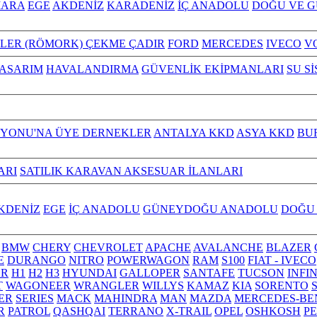
ARA
EGE
AKDENİZ
KARADENİZ
İÇ ANADOLU
DOĞU VE 
ILER (RÖMORK) ÇEKME ÇADIR
FORD
MERCEDES
IVECO
V
TASARIM
HAVALANDIRMA
GÜVENLİK EKİPMANLARI
SU S
YONU'NA ÜYE DERNEKLER
ANTALYA KKD
ASYA KKD
BU
ARI
SATILIK KARAVAN AKSESUAR İLANLARI
KDENİZ
EGE
İÇ ANADOLU
GÜNEYDOĞU ANADOLU
DOĞU
BMW
CHERY
CHEVROLET
APACHE
AVALANCHE
BLAZER
E
DURANGO
NITRO
POWERWAGON
RAM
S100
FIAT - IVECO
R
H1
H2
H3
HYUNDAI
GALLOPER
SANTAFE
TUCSON
INFI
T
WAGONEER
WRANGLER
WILLYS
KAMAZ
KIA
SORENTO
ER
SERIES
MACK
MAHINDRA
MAN
MAZDA
MERCEDES-BE
R
PATROL
QASHQAI
TERRANO
X-TRAIL
OPEL
OSHKOSH
P