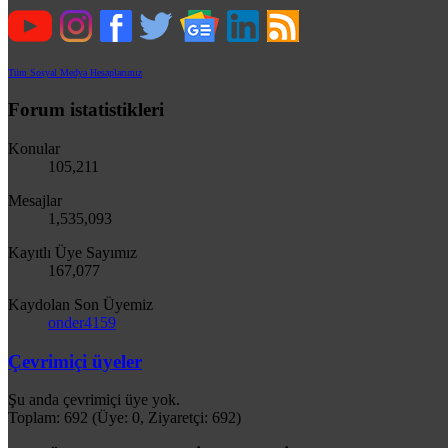
Tüm Sosyal Medya Hesaplarımız
Forum istatistikleri
Konular
105,211
Mesajlar
1,535,093
Kayıtlı Üye Sayımız
167,077
Kaydolan Son Üyemiz
onder4159
Çevrimiçi üyeler
Şu anda çevrimiçi üye yok.
Toplam: 692 (Üye: 0, Ziyaretçi: 692)