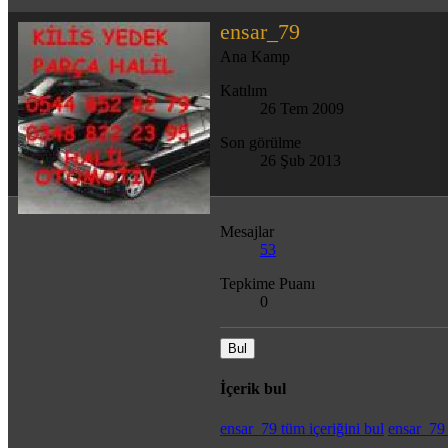
ensar_79
Ana Kamp
Katılım
26 Tem 2009
Son görülme
26 Şub 2013
Mesajlar
53
Tepkime Puanı
0
Bul
İçerik bul
ensar_79 tüm içeriğini bul
ensar_79 