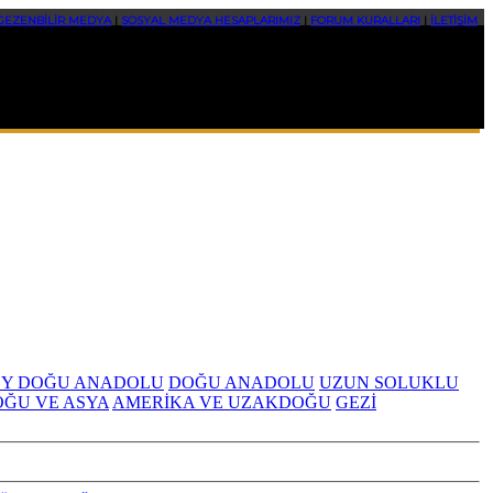
GEZENBİLİR MEDYA
|
SOSYAL MEDYA HESAPLARIMIZ
|
FORUM KURALLARI
|
İLETİŞİM
Y DOĞU ANADOLU
DOĞU ANADOLU
UZUN SOLUKLU
OĞU VE ASYA
AMERİKA VE UZAKDOĞU
GEZİ