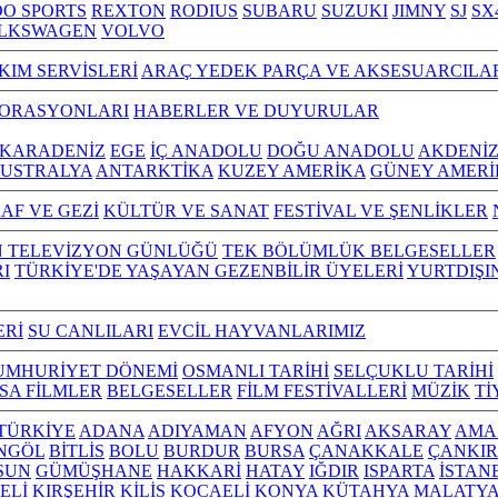
O SPORTS
REXTON
RODIUS
SUBARU
SUZUKI
JIMNY
SJ
SX
LKSWAGEN
VOLVO
KIM SERVİSLERİ
ARAÇ YEDEK PARÇA VE AKSESUARCILA
TORASYONLARI
HABERLER VE DUYURULAR
KARADENİZ
EGE
İÇ ANADOLU
DOĞU ANADOLU
AKDENİ
USTRALYA
ANTARKTİKA
KUZEY AMERİKA
GÜNEY AMERİ
AF VE GEZİ
KÜLTÜR VE SANAT
FESTİVAL VE ŞENLİKLER
N TELEVİZYON GÜNLÜĞÜ
TEK BÖLÜMLÜK BELGESELLER
I
TÜRKİYE'DE YAŞAYAN GEZENBİLİR ÜYELERİ
YURTDIŞI
ERİ
SU CANLILARI
EVCİL HAYVANLARIMIZ
UMHURİYET DÖNEMİ
OSMANLI TARİHİ
SELÇUKLU TARİHİ
ISA FİLMLER
BELGESELLER
FİLM FESTİVALLERİ
MÜZİK
Tİ
L TÜRKİYE
ADANA
ADIYAMAN
AFYON
AĞRI
AKSARAY
AMA
NGÖL
BİTLİS
BOLU
BURDUR
BURSA
ÇANAKKALE
ÇANKIR
SUN
GÜMÜŞHANE
HAKKARİ
HATAY
IĞDIR
ISPARTA
İSTAN
ELİ
KIRŞEHİR
KİLİS
KOCAELİ
KONYA
KÜTAHYA
MALATY