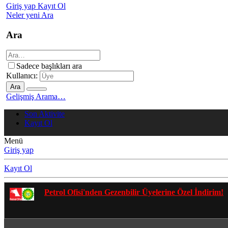
Giriş yap
Kayıt Ol
Neler yeni
Ara
Ara
Sadece başlıkları ara
Kullanıcı:
Ara
Gelişmiş Arama…
Son Aktivite
Kayıt Ol
Menü
Giriş yap
Kayıt Ol
Gezenbilir Whatsapp Grupları'na Katılmak İçin Tıkl