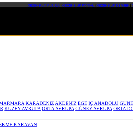
GEZENBİLİR PUSULA
|
GEZENBİLİR PORTAL
|
GEZENBİLİR DERNEK
|
MARMARA
KARADENİZ
AKDENİZ
EGE
İÇ ANADOLU
GÜNE
R
KUZEY AVRUPA
ORTA AVRUPA
GÜNEY AVRUPA
ORTA D
EKME KARAVAN