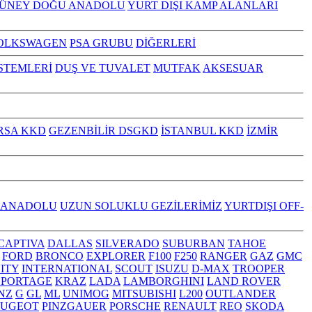
GÜNEY DOĞU ANADOLU
YURT DIŞI KAMP ALANLARI
OLKSWAGEN
PSA GRUBU
DİĞERLERİ
İSTEMLERİ
DUŞ VE TUVALET
MUTFAK
AKSESUAR
RSA KKD
GEZENBİLİR DSGKD
İSTANBUL KKD
İZMİR
 ANADOLU
UZUN SOLUKLU GEZİLERİMİZ
YURTDIŞI OFF-
CAPTIVA
DALLAS
SILVERADO
SUBURBAN
TAHOE
FORD
BRONCO
EXPLORER
F100
F250
RANGER
GAZ
GMC
NITY
INTERNATIONAL
SCOUT
ISUZU
D-MAX
TROOPER
SPORTAGE
KRAZ
LADA
LAMBORGHINI
LAND ROVER
NZ
G
GL
ML
UNIMOG
MITSUBISHI
L200
OUTLANDER
EUGEOT
PINZGAUER
PORSCHE
RENAULT
REO
SKODA