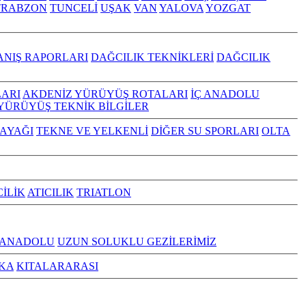
TRABZON
TUNCELİ
UŞAK
VAN
YALOVA
YOZGAT
ANIŞ RAPORLARI
DAĞCILIK TEKNİKLERİ
DAĞCILIK
ARI
AKDENİZ YÜRÜYÜŞ ROTALARI
İÇ ANADOLU
YÜRÜYÜŞ TEKNİK BİLGİLER
KAYAĞI
TEKNE VE YELKENLİ
DİĞER SU SPORLARI
OLTA
CİLİK
ATICILIK
TRIATLON
 ANADOLU
UZUN SOLUKLU GEZİLERİMİZ
KA
KITALARARASI