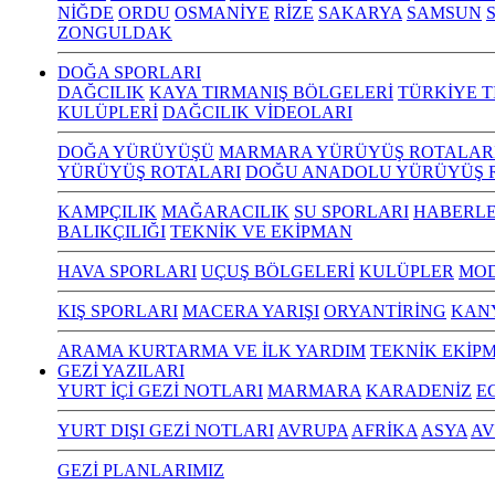
NİĞDE
ORDU
OSMANİYE
RİZE
SAKARYA
SAMSUN
S
ZONGULDAK
DOĞA SPORLARI
DAĞCILIK
KAYA TIRMANIŞ BÖLGELERİ
TÜRKİYE T
KULÜPLERİ
DAĞCILIK VİDEOLARI
DOĞA YÜRÜYÜŞÜ
MARMARA YÜRÜYÜŞ ROTALAR
YÜRÜYÜŞ ROTALARI
DOĞU ANADOLU YÜRÜYÜŞ 
KAMPÇILIK
MAĞARACILIK
SU SPORLARI
HABERLE
BALIKÇILIĞI
TEKNİK VE EKİPMAN
HAVA SPORLARI
UÇUŞ BÖLGELERİ
KULÜPLER
MOD
KIŞ SPORLARI
MACERA YARIŞI
ORYANTİRİNG
KAN
ARAMA KURTARMA VE İLK YARDIM
TEKNİK EKİP
GEZİ YAZILARI
YURT İÇİ GEZİ NOTLARI
MARMARA
KARADENİZ
E
YURT DIŞI GEZİ NOTLARI
AVRUPA
AFRİKA
ASYA
AV
GEZİ PLANLARIMIZ