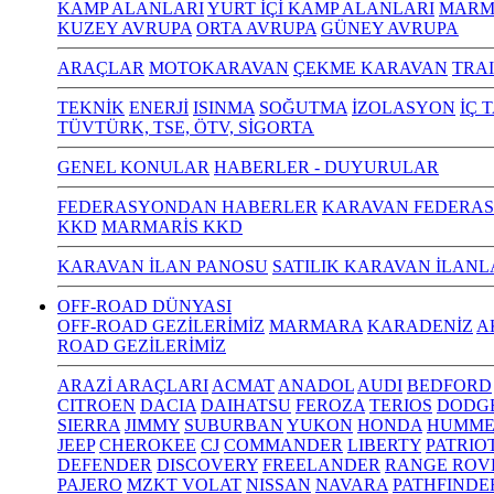
KAMP ALANLARI
YURT İÇİ KAMP ALANLARI
MARM
KUZEY AVRUPA
ORTA AVRUPA
GÜNEY AVRUPA
ARAÇLAR
MOTOKARAVAN
ÇEKME KARAVAN
TRA
TEKNİK
ENERJİ
ISINMA
SOĞUTMA
İZOLASYON
İÇ 
TÜVTÜRK, TSE, ÖTV, SİGORTA
GENEL KONULAR
HABERLER - DUYURULAR
FEDERASYONDAN HABERLER
KARAVAN FEDERAS
KKD
MARMARİS KKD
KARAVAN İLAN PANOSU
SATILIK KARAVAN İLANL
OFF-ROAD DÜNYASI
OFF-ROAD GEZİLERİMİZ
MARMARA
KARADENİZ
A
ROAD GEZİLERİMİZ
ARAZİ ARAÇLARI
ACMAT
ANADOL
AUDI
BEDFORD
CITROEN
DACIA
DAIHATSU
FEROZA
TERIOS
DODG
SIERRA
JIMMY
SUBURBAN
YUKON
HONDA
HUMME
JEEP
CHEROKEE
CJ
COMMANDER
LIBERTY
PATRIO
DEFENDER
DISCOVERY
FREELANDER
RANGE ROV
PAJERO
MZKT VOLAT
NISSAN
NAVARA
PATHFINDE