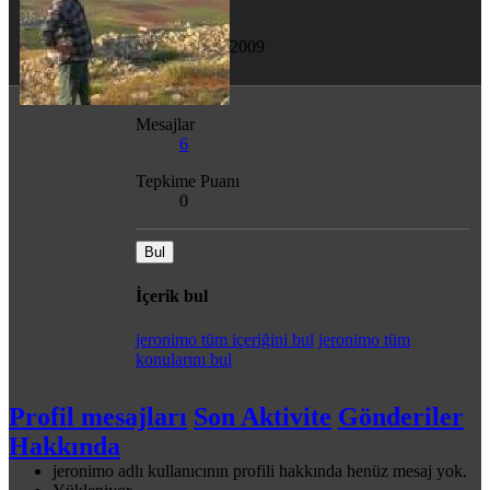
Son görülme
16 Eyl 2009
Mesajlar
6
Tepkime Puanı
0
Bul
İçerik bul
jeronimo tüm içeriğini bul
jeronimo tüm
konularını bul
Profil mesajları
Son Aktivite
Gönderiler
Hakkında
jeronimo adlı kullanıcının profili hakkında henüz mesaj yok.