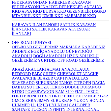
FEDERASYONDAN HABERLER
KARAVAN
FEDERASYONU'NA ÜYE DERNEKLER
ANTALYA
KKD
ASYA KKD
BURSA KKD
GEZENBİLİR DSGKD
İSTANBUL KKD
İZMİR KKD
MARMARİS KKD
KARAVAN İLAN PANOSU
SATILIK KARAVAN
İLANLARI
SATILIK KARAVAN AKSESUAR
İLANLARI
OFF-ROAD DÜNYASI
OFF-ROAD GEZİLERİMİZ
MARMARA
KARADENİZ
AKDENİZ
EGE
İÇ ANADOLU
GÜNEYDOĞU
ANADOLU
DOĞU ANADOLU
UZUN SOLUKLU
GEZİLERİMİZ
YURTDIŞI OFF-ROAD GEZİLERİMİZ
ARAZİ ARAÇLARI
ACMAT
ANADOL
AUDI
BEDFORD
BMW
CHERY
CHEVROLET
APACHE
AVALANCHE
BLAZER
CAPTIVA
DALLAS
SILVERADO
SUBURBAN
TAHOE
CITROEN
DACIA
DAIHATSU
FEROZA
TERIOS
DODGE
DURANGO
NITRO
POWERWAGON
RAM
S100
FIAT - IVECO
FORD
BRONCO
EXPLORER
F100
F250
RANGER
GAZ
GMC
SIERRA
JIMMY
SUBURBAN
YUKON
HONDA
HUMMER
H1
H2
H3
HYUNDAI
GALLOPER
SANTAFE
TUCSON
INFINITY
INTERNATIONAL