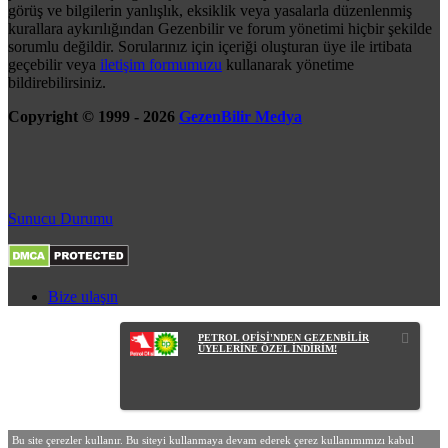
görüş ve bilgilerin yanlışlık, eksiklik veya yasalarla düzenlenmiş
kurallara aykırılığından Gezenbilir ve forum yönetimi hiçbir şekilde
sorumlu değildir. Sorularınız için içeriği oluşturan üye ile irtibata
geçebilir veya
iletişim formumuzu
kullanarak yönetime
bildirebilirsiniz.
Copyright © 1999 - 2026
GezenBilir Medya
Sunucu Durumu
Bize ulaşın
PETROL OFİSİ'NDEN GEZENBİLİR
ÜYELERİNE ÖZEL İNDİRİM!
Bu site çerezler kullanır. Bu siteyi kullanmaya devam ederek çerez kullanımımızı kabul