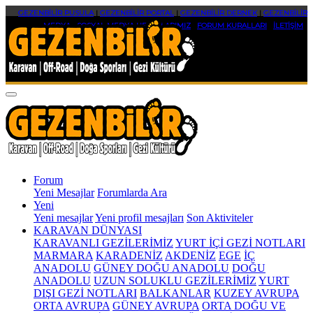
GEZENBİLİR PUSULA
|
GEZENBİLİR PORTAL
|
GEZENBİLİR DERNEK
|
GEZENBİLİR
MEDYA
|
SOSYAL MEDYA HESAPLARIMIZ
|
FORUM KURALLARI
|
İLETİŞİM
Forum
Yeni Mesajlar
Forumlarda Ara
Yeni
Yeni mesajlar
Yeni profil mesajları
Son Aktiviteler
KARAVAN DÜNYASI
KARAVANLI GEZİLERİMİZ
YURT İÇİ GEZİ NOTLARI
MARMARA
KARADENİZ
AKDENİZ
EGE
İÇ
ANADOLU
GÜNEY DOĞU ANADOLU
DOĞU
ANADOLU
UZUN SOLUKLU GEZİLERİMİZ
YURT
DIŞI GEZİ NOTLARI
BALKANLAR
KUZEY AVRUPA
ORTA AVRUPA
GÜNEY AVRUPA
ORTA DOĞU VE