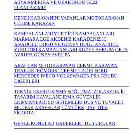
ASYA
AMERİKA VE UZAKDOĞU
GEZİ
PLANLARIMIZ
KENDİ KARAVANINI YAPANLAR
MOTOKARAVAN
ÇEKME KARAVAN
KAMP ALANLARI
YURT İÇİ KAMP ALANLARI
MARMARA
EGE
AKDENİZ
KARADENİZ
İÇ
ANADOLU
DOĞU VE GÜNEY DOĞU ANADOLU
YURT DIŞI KAMP ALANLARI
KUZEY AVRUPA
ORTA
AVRUPA
GÜNEY AVRUPA
ARAÇLAR
MOTOKARAVAN
ÇEKME KARAVAN
TRAILER (RÖMORK) ÇEKME ÇADIR
FORD
MERCEDES
IVECO
VOLKSWAGEN
PSA GRUBU
DİĞERLERİ
TEKNİK
ENERJİ
ISINMA
SOĞUTMA
İZOLASYON
İÇ
TASARIM
HAVALANDIRMA
GÜVENLİK
EKİPMANLARI
SU SİSTEMLERİ
DUŞ VE TUVALET
MUTFAK
AKSESUAR
TÜVTÜRK, TSE, ÖTV,
SİGORTA
GENEL KONULAR
HABERLER - DUYURULAR