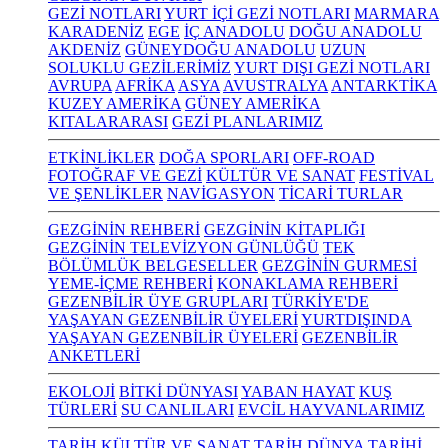
GEZİ NOTLARI
YURT İÇİ GEZİ NOTLARI
MARMARA
KARADENİZ
EGE
İÇ ANADOLU
DOĞU ANADOLU
AKDENİZ
GÜNEYDOĞU ANADOLU
UZUN
SOLUKLU GEZİLERİMİZ
YURT DIŞI GEZİ NOTLARI
AVRUPA
AFRİKA
ASYA
AVUSTRALYA
ANTARKTİKA
KUZEY AMERİKA
GÜNEY AMERİKA
KITALARARASI
GEZİ PLANLARIMIZ
ETKİNLİKLER
DOĞA SPORLARI
OFF-ROAD
FOTOĞRAF VE GEZİ
KÜLTÜR VE SANAT
FESTİVAL
VE ŞENLİKLER
NAVİGASYON
TİCARİ TURLAR
GEZGİNİN REHBERİ
GEZGİNİN KİTAPLIĞI
GEZGİNİN TELEVİZYON GÜNLÜĞÜ
TEK
BÖLÜMLÜK BELGESELLER
GEZGİNİN GURMESİ
YEME-İÇME REHBERİ
KONAKLAMA REHBERİ
GEZENBİLİR ÜYE GRUPLARI
TÜRKİYE'DE
YAŞAYAN GEZENBİLİR ÜYELERİ
YURTDIŞINDA
YAŞAYAN GEZENBİLİR ÜYELERİ
GEZENBİLİR
ANKETLERİ
EKOLOJİ
BİTKİ DÜNYASI
YABAN HAYAT
KUŞ
TÜRLERİ
SU CANLILARI
EVCİL HAYVANLARIMIZ
TARİH KÜLTÜR VE SANAT
TARİH
DÜNYA TARİHİ