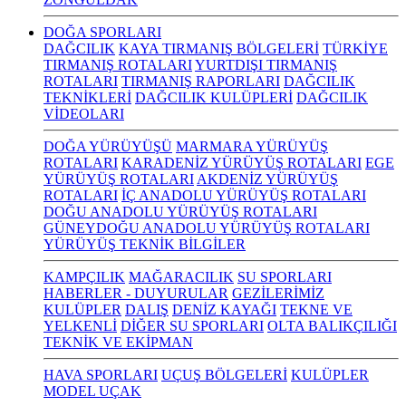
DOĞA SPORLARI
DAĞCILIK
KAYA TIRMANIŞ BÖLGELERİ
TÜRKİYE
TIRMANIŞ ROTALARI
YURTDIŞI TIRMANIŞ
ROTALARI
TIRMANIŞ RAPORLARI
DAĞCILIK
TEKNİKLERİ
DAĞCILIK KULÜPLERİ
DAĞCILIK
VİDEOLARI
DOĞA YÜRÜYÜŞÜ
MARMARA YÜRÜYÜŞ
ROTALARI
KARADENİZ YÜRÜYÜŞ ROTALARI
EGE
YÜRÜYÜŞ ROTALARI
AKDENİZ YÜRÜYÜŞ
ROTALARI
İÇ ANADOLU YÜRÜYÜŞ ROTALARI
DOĞU ANADOLU YÜRÜYÜŞ ROTALARI
GÜNEYDOĞU ANADOLU YÜRÜYÜŞ ROTALARI
YÜRÜYÜŞ TEKNİK BİLGİLER
KAMPÇILIK
MAĞARACILIK
SU SPORLARI
HABERLER - DUYURULAR
GEZİLERİMİZ
KULÜPLER
DALIŞ
DENİZ KAYAĞI
TEKNE VE
YELKENLİ
DİĞER SU SPORLARI
OLTA BALIKÇILIĞI
TEKNİK VE EKİPMAN
HAVA SPORLARI
UÇUŞ BÖLGELERİ
KULÜPLER
MODEL UÇAK