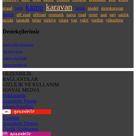
karavan
kamp
jeep
lastik
grand
model
motokaravan
motor
off road
offroad
otomatik
parça
road
rover
saat
şarj
satılık
suzuki
tapatalk
telsiz
türkiye
vitara
yag
yakıt
yardım
yükseltme
Destekçilerimiz
Hepgur Mali Müşavirlik
XL Print House
Günpay Stor Perde
Aspera Projeksiyon
GEZENBİLİR
BAĞLANTILAR
GİZLİLİK VE KULLANIM
SOSYAL MEDYA
Hakkımızda
Gezenbilir Pusula
Forum Kuralları
Yönetim
Gezenbilir Dernek
Üyelik Sözleşmesi