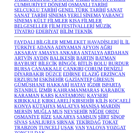
CUMHURİYET DÖNEMİ
OSMANLI TARİHİ
SELÇUKLU TARİHİ
GENEL TÜRK TARİHİ
SANAT
SANAT TARİHİ
SİNEMA
YERLİ SİNEMA
YABANCI
SİNEMA
KÜLT FİLMLER
KISA FİLMLER
BELGESELLER
FİLM FESTİVALLERİ
MÜZİK
TİYATRO
EDEBİYAT
BİLİM TEKNİK
FAYDALI BİLGİLER
MEMLEKET HAVADİSLERİ
İL İL
TÜRKİYE
ADANA
ADIYAMAN
AFYON
AĞRI
AKSARAY
AMASYA
ANKARA
ANTALYA
ARDAHAN
ARTVİN
AYDIN
BALIKESİR
BARTIN
BATMAN
BAYBURT
BİLECİK
BİNGÖL
BİTLİS
BOLU
BURDUR
BURSA
ÇANAKKALE
ÇANKIRI
ÇORUM
DENİZLİ
DİYARBAKIR
DÜZCE
EDİRNE
ELAZIĞ
ERZİNCAN
ERZURUM
ESKİŞEHİR
GAZİANTEP
GİRESUN
GÜMÜŞHANE
HAKKARİ
HATAY
IĞDIR
ISPARTA
İSTANBUL
İZMİR
KAHRAMANMARAŞ
KARABÜK
KARAMAN
KARS
KASTAMONU
KAYSERİ
KIRIKKALE
KIRKLARELİ
KIRŞEHİR
KİLİS
KOCAELİ
KONYA
KÜTAHYA
MALATYA
MANİSA
MARDİN
MERSİN
MUĞLA
MUŞ
NEVŞEHİR
NİĞDE
ORDU
OSMANİYE
RİZE
SAKARYA
SAMSUN
SİİRT
SİNOP
SİVAS
ŞANLIURFA
ŞIRNAK
TEKİRDAĞ
TOKAT
TRABZON
TUNCELİ
UŞAK
VAN
YALOVA
YOZGAT
ZONGULDAK