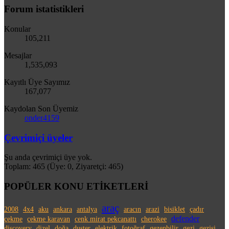
Forum istatistikleri
Konular
105,211
Mesajlar
1,535,093
Kayıtlı Üye Sayımız
167,077
Kaydolan Son Üyemiz
onder4159
Çevrimiçi üyeler
Şu anda çevrimiçi üye yok.
Toplam: 465 (Üye: 0, Ziyaretçi: 465)
POPÜLER KONU ETİKETLERİ
araç
2008
4x4
aku
ankara
antalya
aracın
arazi
bisiklet
çadır
defender
çekme
çekme karavan
cenk mirat pekcanattı
cherokee
discovery
dizel
doğa
duster
elektrik
fotoğraf
gezenbilir
gezi
gezisi