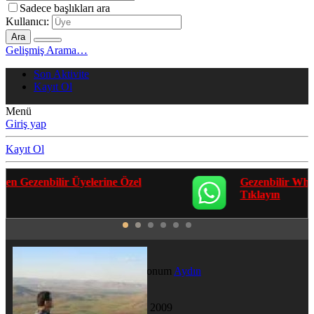
Sadece başlıkları ara
Kullanıcı:
Ara
Gelişmiş Arama…
Son Aktivite
Kayıt Ol
Menü
Giriş yap
Kayıt Ol
Gezenbilir Whatsapp Grupları'na Katılmak İçin
Tıklayın
jeronimo
Yeni Üye
·
Konum
Aydın
Katılım
12 Haz 2009