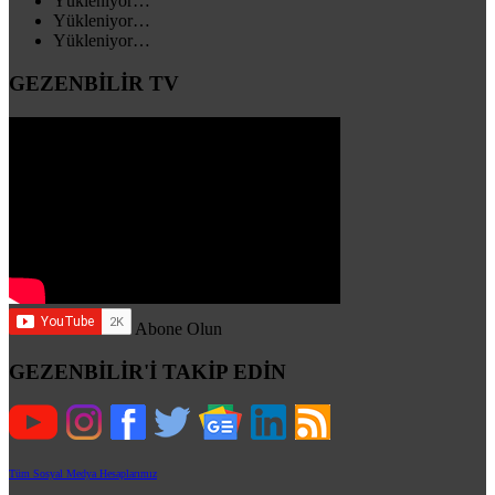
Yükleniyor…
Yükleniyor…
Yükleniyor…
GEZENBİLİR TV
Abone Olun
GEZENBİLİR'İ TAKİP EDİN
Tüm Sosyal Medya Hesaplarımız