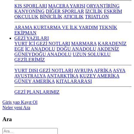
KIŞ SPORLARI
MACERA YARIŞI
ORYANTİRİNG
KANYONİNG
DİĞER SPORLAR
İZCİLİK
ESKRİM
OKÇULUK
BİNİCİLİK
ATICILIK
TRIATLON
ARAMA KURTARMA VE İLK YARDIM
TEKNİK
EKİPMAN
GEZİ YAZILARI
YURT İÇİ GEZİ NOTLARI
MARMARA
KARADENİZ
EGE
İÇ ANADOLU
DOĞU ANADOLU
AKDENİZ
GÜNEYDOĞU ANADOLU
UZUN SOLUKLU
GEZİLERİMİZ
YURT DIŞI GEZİ NOTLARI
AVRUPA
AFRİKA
ASYA
AVUSTRALYA
ANTARKTİKA
KUZEY AMERİKA
GÜNEY AMERİKA
KITALARARASI
GEZİ PLANLARIMIZ
Giriş yap
Kayıt Ol
Neler yeni
Ara
Ara