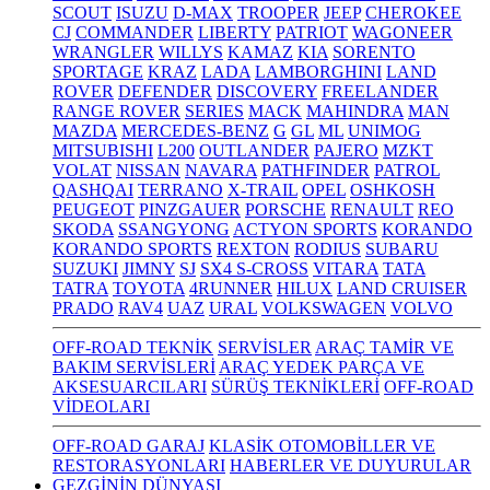
SCOUT
ISUZU
D-MAX
TROOPER
JEEP
CHEROKEE
CJ
COMMANDER
LIBERTY
PATRIOT
WAGONEER
WRANGLER
WILLYS
KAMAZ
KIA
SORENTO
SPORTAGE
KRAZ
LADA
LAMBORGHINI
LAND
ROVER
DEFENDER
DISCOVERY
FREELANDER
RANGE ROVER
SERIES
MACK
MAHINDRA
MAN
MAZDA
MERCEDES-BENZ
G
GL
ML
UNIMOG
MITSUBISHI
L200
OUTLANDER
PAJERO
MZKT
VOLAT
NISSAN
NAVARA
PATHFINDER
PATROL
QASHQAI
TERRANO
X-TRAIL
OPEL
OSHKOSH
PEUGEOT
PINZGAUER
PORSCHE
RENAULT
REO
SKODA
SSANGYONG
ACTYON SPORTS
KORANDO
KORANDO SPORTS
REXTON
RODIUS
SUBARU
SUZUKI
JIMNY
SJ
SX4 S-CROSS
VITARA
TATA
TATRA
TOYOTA
4RUNNER
HILUX
LAND CRUISER
PRADO
RAV4
UAZ
URAL
VOLKSWAGEN
VOLVO
OFF-ROAD TEKNİK
SERVİSLER
ARAÇ TAMİR VE
BAKIM SERVİSLERİ
ARAÇ YEDEK PARÇA VE
AKSESUARCILARI
SÜRÜŞ TEKNİKLERİ
OFF-ROAD
VİDEOLARI
OFF-ROAD GARAJ
KLASİK OTOMOBİLLER VE
RESTORASYONLARI
HABERLER VE DUYURULAR
GEZGİNİN DÜNYASI