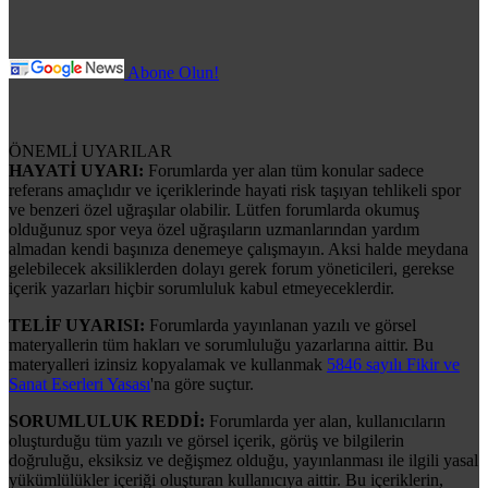
Abone Olun!
ÖNEMLİ UYARILAR
HAYATİ UYARI:
Forumlarda yer alan tüm konular sadece
referans amaçlıdır ve içeriklerinde hayati risk taşıyan tehlikeli spor
ve benzeri özel uğraşılar olabilir. Lütfen forumlarda okumuş
olduğunuz spor veya özel uğraşıların uzmanlarından yardım
almadan kendi başınıza denemeye çalışmayın. Aksi halde meydana
gelebilecek aksiliklerden dolayı gerek forum yöneticileri, gerekse
içerik yazarları hiçbir sorumluluk kabul etmeyeceklerdir.
TELİF UYARISI:
Forumlarda yayınlanan yazılı ve görsel
materyallerin tüm hakları ve sorumluluğu yazarlarına aittir. Bu
materyalleri izinsiz kopyalamak ve kullanmak
5846 sayılı Fikir ve
Sanat Eserleri Yasası
'na göre suçtur.
SORUMLULUK REDDİ:
Forumlarda yer alan, kullanıcıların
oluşturduğu tüm yazılı ve görsel içerik, görüş ve bilgilerin
doğruluğu, eksiksiz ve değişmez olduğu, yayınlanması ile ilgili yasal
yükümlülükler içeriği oluşturan kullanıcıya aittir. Bu içeriklerin,