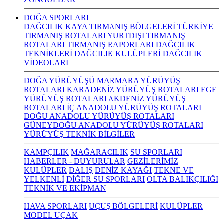
DOĞA SPORLARI
DAĞCILIK
KAYA TIRMANIŞ BÖLGELERİ
TÜRKİYE
TIRMANIŞ ROTALARI
YURTDIŞI TIRMANIŞ
ROTALARI
TIRMANIŞ RAPORLARI
DAĞCILIK
TEKNİKLERİ
DAĞCILIK KULÜPLERİ
DAĞCILIK
VİDEOLARI
DOĞA YÜRÜYÜŞÜ
MARMARA YÜRÜYÜŞ
ROTALARI
KARADENİZ YÜRÜYÜŞ ROTALARI
EGE
YÜRÜYÜŞ ROTALARI
AKDENİZ YÜRÜYÜŞ
ROTALARI
İÇ ANADOLU YÜRÜYÜŞ ROTALARI
DOĞU ANADOLU YÜRÜYÜŞ ROTALARI
GÜNEYDOĞU ANADOLU YÜRÜYÜŞ ROTALARI
YÜRÜYÜŞ TEKNİK BİLGİLER
KAMPÇILIK
MAĞARACILIK
SU SPORLARI
HABERLER - DUYURULAR
GEZİLERİMİZ
KULÜPLER
DALIŞ
DENİZ KAYAĞI
TEKNE VE
YELKENLİ
DİĞER SU SPORLARI
OLTA BALIKÇILIĞI
TEKNİK VE EKİPMAN
HAVA SPORLARI
UÇUŞ BÖLGELERİ
KULÜPLER
MODEL UÇAK