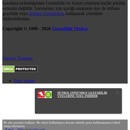
kurallara aykırılığından Gezenbilir ve forum yönetimi hiçbir şekilde
sorumlu değildir. Sorularınız için içeriği oluşturan üye ile irtibata
geçebilir veya
iletişim formumuzu
kullanarak yönetime
bildirebilirsiniz.
Copyright © 1999 - 2026
GezenBilir Medya
Sunucu Durumu
Bize ulaşın
PETROL OFİSİ'NDEN GEZENBİLİR
ÜYELERİNE ÖZEL İNDİRİM!
Bu site çerezler kullanır. Bu siteyi kullanmaya devam ederek çerez kullanımımızı kabul
etmiş olursunuz.
Kabul
Daha fazla bilgi edin…