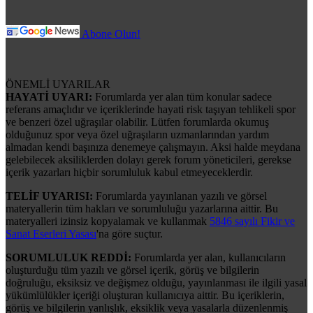
Abone Olun!
ÖNEMLİ UYARILAR
HAYATİ UYARI:
Forumlarda yer alan tüm konular sadece
referans amaçlıdır ve içeriklerinde hayati risk taşıyan tehlikeli spor
ve benzeri özel uğraşılar olabilir. Lütfen forumlarda okumuş
olduğunuz spor veya özel uğraşıların uzmanlarından yardım
almadan kendi başınıza denemeye çalışmayın. Aksi halde meydana
gelebilecek aksiliklerden dolayı gerek forum yöneticileri, gerekse
içerik yazarları hiçbir sorumluluk kabul etmeyeceklerdir.
TELİF UYARISI:
Forumlarda yayınlanan yazılı ve görsel
materyallerin tüm hakları ve sorumluluğu yazarlarına aittir. Bu
materyalleri izinsiz kopyalamak ve kullanmak
5846 sayılı Fikir ve
Sanat Eserleri Yasası
'na göre suçtur.
SORUMLULUK REDDİ:
Forumlarda yer alan, kullanıcıların
oluşturduğu tüm yazılı ve görsel içerik, görüş ve bilgilerin
doğruluğu, eksiksiz ve değişmez olduğu, yayınlanması ile ilgili yasal
yükümlülükler içeriği oluşturan kullanıcıya aittir. Bu içeriklerin,
görüş ve bilgilerin yanlışlık, eksiklik veya yasalarla düzenlenmiş