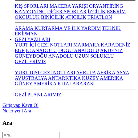
KIŞ SPORLARI
MACERA YARIŞI
ORYANTİRİNG
KANYONİNG
DİĞER SPORLAR
İZCİLİK
ESKRİM
OKÇULUK
BİNİCİLİK
ATICILIK
TRIATLON
ARAMA KURTARMA VE İLK YARDIM
TEKNİK
EKİPMAN
GEZİ YAZILARI
YURT İÇİ GEZİ NOTLARI
MARMARA
KARADENİZ
EGE
İÇ ANADOLU
DOĞU ANADOLU
AKDENİZ
GÜNEYDOĞU ANADOLU
UZUN SOLUKLU
GEZİLERİMİZ
YURT DIŞI GEZİ NOTLARI
AVRUPA
AFRİKA
ASYA
AVUSTRALYA
ANTARKTİKA
KUZEY AMERİKA
GÜNEY AMERİKA
KITALARARASI
GEZİ PLANLARIMIZ
Giriş yap
Kayıt Ol
Neler yeni
Ara
Ara