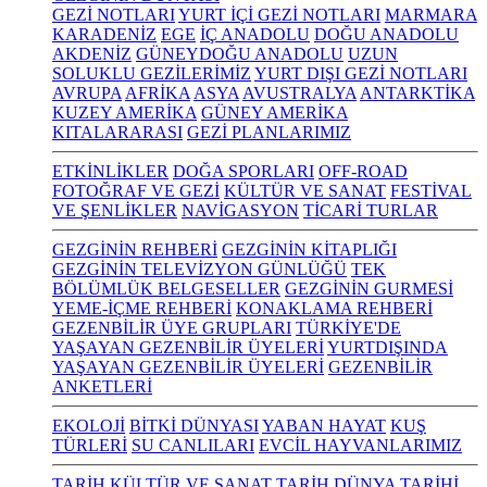
GEZİ NOTLARI
YURT İÇİ GEZİ NOTLARI
MARMARA
KARADENİZ
EGE
İÇ ANADOLU
DOĞU ANADOLU
AKDENİZ
GÜNEYDOĞU ANADOLU
UZUN
SOLUKLU GEZİLERİMİZ
YURT DIŞI GEZİ NOTLARI
AVRUPA
AFRİKA
ASYA
AVUSTRALYA
ANTARKTİKA
KUZEY AMERİKA
GÜNEY AMERİKA
KITALARARASI
GEZİ PLANLARIMIZ
ETKİNLİKLER
DOĞA SPORLARI
OFF-ROAD
FOTOĞRAF VE GEZİ
KÜLTÜR VE SANAT
FESTİVAL
VE ŞENLİKLER
NAVİGASYON
TİCARİ TURLAR
GEZGİNİN REHBERİ
GEZGİNİN KİTAPLIĞI
GEZGİNİN TELEVİZYON GÜNLÜĞÜ
TEK
BÖLÜMLÜK BELGESELLER
GEZGİNİN GURMESİ
YEME-İÇME REHBERİ
KONAKLAMA REHBERİ
GEZENBİLİR ÜYE GRUPLARI
TÜRKİYE'DE
YAŞAYAN GEZENBİLİR ÜYELERİ
YURTDIŞINDA
YAŞAYAN GEZENBİLİR ÜYELERİ
GEZENBİLİR
ANKETLERİ
EKOLOJİ
BİTKİ DÜNYASI
YABAN HAYAT
KUŞ
TÜRLERİ
SU CANLILARI
EVCİL HAYVANLARIMIZ
TARİH KÜLTÜR VE SANAT
TARİH
DÜNYA TARİHİ