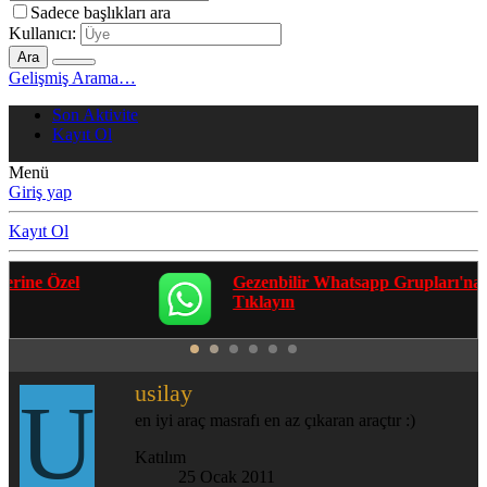
Sadece başlıkları ara
Kullanıcı:
Ara
Gelişmiş Arama…
Son Aktivite
Kayıt Ol
Menü
Giriş yap
Kayıt Ol
Gezenbilir Whatsapp Grupları'na Katılmak İçin
Tıklayın
usilay
U
en iyi araç masrafı en az çıkaran araçtır :)
Katılım
25 Ocak 2011