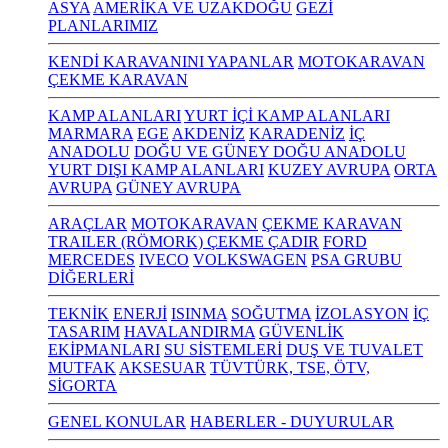
ASYA
AMERİKA VE UZAKDOĞU
GEZİ
PLANLARIMIZ
KENDİ KARAVANINI YAPANLAR
MOTOKARAVAN
ÇEKME KARAVAN
KAMP ALANLARI
YURT İÇİ KAMP ALANLARI
MARMARA
EGE
AKDENİZ
KARADENİZ
İÇ
ANADOLU
DOĞU VE GÜNEY DOĞU ANADOLU
YURT DIŞI KAMP ALANLARI
KUZEY AVRUPA
ORTA
AVRUPA
GÜNEY AVRUPA
ARAÇLAR
MOTOKARAVAN
ÇEKME KARAVAN
TRAILER (RÖMORK) ÇEKME ÇADIR
FORD
MERCEDES
IVECO
VOLKSWAGEN
PSA GRUBU
DİĞERLERİ
TEKNİK
ENERJİ
ISINMA
SOĞUTMA
İZOLASYON
İÇ
TASARIM
HAVALANDIRMA
GÜVENLİK
EKİPMANLARI
SU SİSTEMLERİ
DUŞ VE TUVALET
MUTFAK
AKSESUAR
TÜVTÜRK, TSE, ÖTV,
SİGORTA
GENEL KONULAR
HABERLER - DUYURULAR