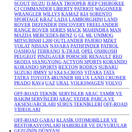
SCOUT
ISUZU
D-MAX
TROOPER
JEEP
CHEROKEE
CJ
COMMANDER
LIBERTY
PATRIOT
WAGONEER
WRANGLER
WILLYS
KAMAZ
KIA
SORENTO
SPORTAGE
KRAZ
LADA
LAMBORGHINI
LAND
ROVER
DEFENDER
DISCOVERY
FREELANDER
RANGE ROVER
SERIES
MACK
MAHINDRA
MAN
MAZDA
MERCEDES-BENZ
G
GL
ML
UNIMOG
MITSUBISHI
L200
OUTLANDER
PAJERO
MZKT
VOLAT
NISSAN
NAVARA
PATHFINDER
PATROL
QASHQAI
TERRANO
X-TRAIL
OPEL
OSHKOSH
PEUGEOT
PINZGAUER
PORSCHE
RENAULT
REO
SKODA
SSANGYONG
ACTYON SPORTS
KORANDO
KORANDO SPORTS
REXTON
RODIUS
SUBARU
SUZUKI
JIMNY
SJ
SX4 S-CROSS
VITARA
TATA
TATRA
TOYOTA
4RUNNER
HILUX
LAND CRUISER
PRADO
RAV4
UAZ
URAL
VOLKSWAGEN
VOLVO
OFF-ROAD TEKNİK
SERVİSLER
ARAÇ TAMİR VE
BAKIM SERVİSLERİ
ARAÇ YEDEK PARÇA VE
AKSESUARCILARI
SÜRÜŞ TEKNİKLERİ
OFF-ROAD
VİDEOLARI
OFF-ROAD GARAJ
KLASİK OTOMOBİLLER VE
RESTORASYONLARI
HABERLER VE DUYURULAR
GEZGİNİN DÜNYASI