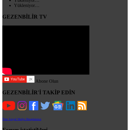
Yükleniyor…
Yükleniyor…
GEZENBİLİR TV
Abone Olun
GEZENBİLİR'İ TAKİP EDİN
Tüm Sosyal Medya Hesaplarımız
Forum istatistikleri