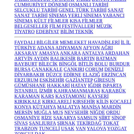
CUMHURİYET DÖNEMİ
OSMANLI TARİHİ
SELÇUKLU TARİHİ
GENEL TÜRK TARİHİ
SANAT
SANAT TARİHİ
SİNEMA
YERLİ SİNEMA
YABANCI
SİNEMA
KÜLT FİLMLER
KISA FİLMLER
BELGESELLER
FİLM FESTİVALLERİ
MÜZİK
TİYATRO
EDEBİYAT
BİLİM TEKNİK
FAYDALI BİLGİLER
MEMLEKET HAVADİSLERİ
İL İL
TÜRKİYE
ADANA
ADIYAMAN
AFYON
AĞRI
AKSARAY
AMASYA
ANKARA
ANTALYA
ARDAHAN
ARTVİN
AYDIN
BALIKESİR
BARTIN
BATMAN
BAYBURT
BİLECİK
BİNGÖL
BİTLİS
BOLU
BURDUR
BURSA
ÇANAKKALE
ÇANKIRI
ÇORUM
DENİZLİ
DİYARBAKIR
DÜZCE
EDİRNE
ELAZIĞ
ERZİNCAN
ERZURUM
ESKİŞEHİR
GAZİANTEP
GİRESUN
GÜMÜŞHANE
HAKKARİ
HATAY
IĞDIR
ISPARTA
İSTANBUL
İZMİR
KAHRAMANMARAŞ
KARABÜK
KARAMAN
KARS
KASTAMONU
KAYSERİ
KIRIKKALE
KIRKLARELİ
KIRŞEHİR
KİLİS
KOCAELİ
KONYA
KÜTAHYA
MALATYA
MANİSA
MARDİN
MERSİN
MUĞLA
MUŞ
NEVŞEHİR
NİĞDE
ORDU
OSMANİYE
RİZE
SAKARYA
SAMSUN
SİİRT
SİNOP
SİVAS
ŞANLIURFA
ŞIRNAK
TEKİRDAĞ
TOKAT
TRABZON
TUNCELİ
UŞAK
VAN
YALOVA
YOZGAT
ZONGULDAK