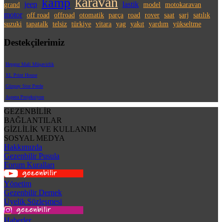
karavan
kamp
jeep
lastik
grand
model
motokaravan
motor
off road
offroad
otomatik
parça
road
rover
saat
şarj
satılık
suzuki
tapatalk
telsiz
türkiye
vitara
yag
yakıt
yardım
yükseltme
Destekçilerimiz
Hepgur Mali Müşavirlik
XL Print House
Günpay Stor Perde
Aspera Projeksiyon
GEZENBİLİR
BAĞLANTILAR
GİZLİLİK VE KULLANIM
SOSYAL MEDYA
Hakkımızda
Gezenbilir Pusula
Forum Kuralları
Yönetim
Gezenbilir Dernek
Üyelik Sözleşmesi
Haberler