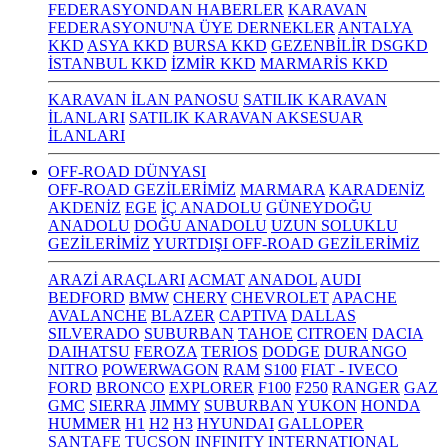
FEDERASYONDAN HABERLER
KARAVAN
FEDERASYONU'NA ÜYE DERNEKLER
ANTALYA
KKD
ASYA KKD
BURSA KKD
GEZENBİLİR DSGKD
İSTANBUL KKD
İZMİR KKD
MARMARİS KKD
KARAVAN İLAN PANOSU
SATILIK KARAVAN
İLANLARI
SATILIK KARAVAN AKSESUAR
İLANLARI
OFF-ROAD DÜNYASI
OFF-ROAD GEZİLERİMİZ
MARMARA
KARADENİZ
AKDENİZ
EGE
İÇ ANADOLU
GÜNEYDOĞU
ANADOLU
DOĞU ANADOLU
UZUN SOLUKLU
GEZİLERİMİZ
YURTDIŞI OFF-ROAD GEZİLERİMİZ
ARAZİ ARAÇLARI
ACMAT
ANADOL
AUDI
BEDFORD
BMW
CHERY
CHEVROLET
APACHE
AVALANCHE
BLAZER
CAPTIVA
DALLAS
SILVERADO
SUBURBAN
TAHOE
CITROEN
DACIA
DAIHATSU
FEROZA
TERIOS
DODGE
DURANGO
NITRO
POWERWAGON
RAM
S100
FIAT - IVECO
FORD
BRONCO
EXPLORER
F100
F250
RANGER
GAZ
GMC
SIERRA
JIMMY
SUBURBAN
YUKON
HONDA
HUMMER
H1
H2
H3
HYUNDAI
GALLOPER
SANTAFE
TUCSON
INFINITY
INTERNATIONAL