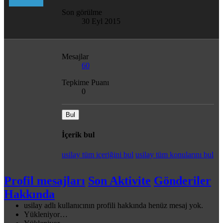
Son görülme
30 Eyl 2015
Mesajlar
60
Tepkime Puanı
0
Bul
İçerik bul
usilay tüm içeriğini bul
usilay tüm konularını bul
Profil mesajları
Son Aktivite
Gönderiler
Hakkında
usilay adlı kullanıcının profili hakkında henüz mesaj yok.
Yükleniyor…