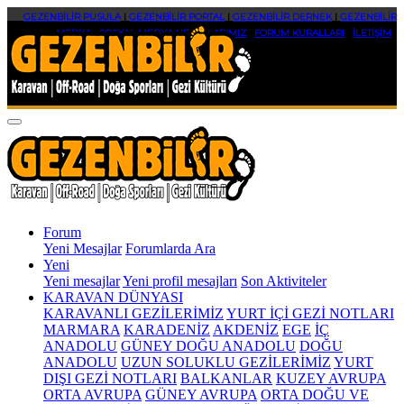
GEZENBİLİR PUSULA
|
GEZENBİLİR PORTAL
|
GEZENBİLİR DERNEK
|
GEZENBİLİR
MEDYA
|
SOSYAL MEDYA HESAPLARIMIZ
|
FORUM KURALLARI
|
İLETİŞİM
Forum
Yeni Mesajlar
Forumlarda Ara
Yeni
Yeni mesajlar
Yeni profil mesajları
Son Aktiviteler
KARAVAN DÜNYASI
KARAVANLI GEZİLERİMİZ
YURT İÇİ GEZİ NOTLARI
MARMARA
KARADENİZ
AKDENİZ
EGE
İÇ
ANADOLU
GÜNEY DOĞU ANADOLU
DOĞU
ANADOLU
UZUN SOLUKLU GEZİLERİMİZ
YURT
DIŞI GEZİ NOTLARI
BALKANLAR
KUZEY AVRUPA
ORTA AVRUPA
GÜNEY AVRUPA
ORTA DOĞU VE