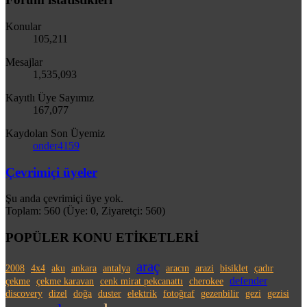
Konular
105,211
Mesajlar
1,535,093
Kayıtlı Üye Sayımız
167,077
Kaydolan Son Üyemiz
onder4159
Çevrimiçi üyeler
Şu anda çevrimiçi üye yok.
Toplam: 560 (Üye: 0, Ziyaretçi: 560)
POPÜLER KONU ETİKETLERİ
araç
2008
4x4
aku
ankara
antalya
aracın
arazi
bisiklet
çadır
defender
çekme
çekme karavan
cenk mirat pekcanattı
cherokee
discovery
dizel
doğa
duster
elektrik
fotoğraf
gezenbilir
gezi
gezisi