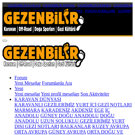
GEZENBİLİR PUSULA
|
GEZENBİLİR PORTAL
|
GEZENBİLİR DERNEK
|
GEZENBİLİR
MEDYA
|
SOSYAL MEDYA HESAPLARIMIZ
|
FORUM KURALLARI
|
İLETİŞİM
Forum
Yeni Mesajlar
Forumlarda Ara
Yeni
Yeni mesajlar
Yeni profil mesajları
Son Aktiviteler
KARAVAN DÜNYASI
KARAVANLI GEZİLERİMİZ
YURT İÇİ GEZİ NOTLARI
MARMARA
KARADENİZ
AKDENİZ
EGE
İÇ
ANADOLU
GÜNEY DOĞU ANADOLU
DOĞU
ANADOLU
UZUN SOLUKLU GEZİLERİMİZ
YURT
DIŞI GEZİ NOTLARI
BALKANLAR
KUZEY AVRUPA
ORTA AVRUPA
GÜNEY AVRUPA
ORTA DOĞU VE