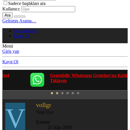
Sadece başlıkları ara
Kullanıcı:
Ara
Gelişmiş Arama…
Son Aktivite
Kayıt Ol
Menü
Giriş yap
Kayıt Ol
Gezenbilir Whatsapp Grupları'na Katılmak İçin
Tıklayın
vollgr
V
Yeni Üye
Katılım
21 Ağu 2008