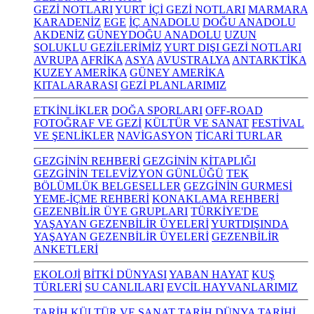
GEZİ NOTLARI
YURT İÇİ GEZİ NOTLARI
MARMARA
KARADENİZ
EGE
İÇ ANADOLU
DOĞU ANADOLU
AKDENİZ
GÜNEYDOĞU ANADOLU
UZUN
SOLUKLU GEZİLERİMİZ
YURT DIŞI GEZİ NOTLARI
AVRUPA
AFRİKA
ASYA
AVUSTRALYA
ANTARKTİKA
KUZEY AMERİKA
GÜNEY AMERİKA
KITALARARASI
GEZİ PLANLARIMIZ
ETKİNLİKLER
DOĞA SPORLARI
OFF-ROAD
FOTOĞRAF VE GEZİ
KÜLTÜR VE SANAT
FESTİVAL
VE ŞENLİKLER
NAVİGASYON
TİCARİ TURLAR
GEZGİNİN REHBERİ
GEZGİNİN KİTAPLIĞI
GEZGİNİN TELEVİZYON GÜNLÜĞÜ
TEK
BÖLÜMLÜK BELGESELLER
GEZGİNİN GURMESİ
YEME-İÇME REHBERİ
KONAKLAMA REHBERİ
GEZENBİLİR ÜYE GRUPLARI
TÜRKİYE'DE
YAŞAYAN GEZENBİLİR ÜYELERİ
YURTDIŞINDA
YAŞAYAN GEZENBİLİR ÜYELERİ
GEZENBİLİR
ANKETLERİ
EKOLOJİ
BİTKİ DÜNYASI
YABAN HAYAT
KUŞ
TÜRLERİ
SU CANLILARI
EVCİL HAYVANLARIMIZ
TARİH KÜLTÜR VE SANAT
TARİH
DÜNYA TARİHİ