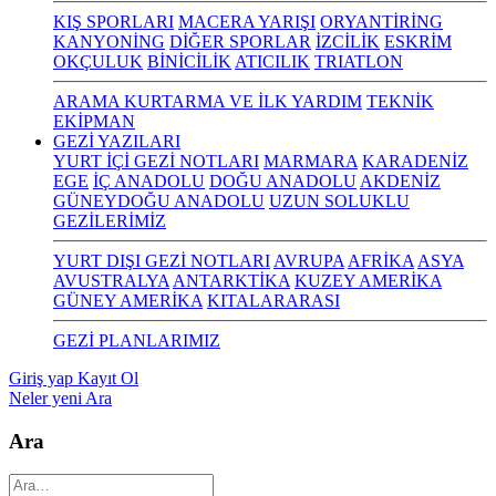
KIŞ SPORLARI
MACERA YARIŞI
ORYANTİRİNG
KANYONİNG
DİĞER SPORLAR
İZCİLİK
ESKRİM
OKÇULUK
BİNİCİLİK
ATICILIK
TRIATLON
ARAMA KURTARMA VE İLK YARDIM
TEKNİK
EKİPMAN
GEZİ YAZILARI
YURT İÇİ GEZİ NOTLARI
MARMARA
KARADENİZ
EGE
İÇ ANADOLU
DOĞU ANADOLU
AKDENİZ
GÜNEYDOĞU ANADOLU
UZUN SOLUKLU
GEZİLERİMİZ
YURT DIŞI GEZİ NOTLARI
AVRUPA
AFRİKA
ASYA
AVUSTRALYA
ANTARKTİKA
KUZEY AMERİKA
GÜNEY AMERİKA
KITALARARASI
GEZİ PLANLARIMIZ
Giriş yap
Kayıt Ol
Neler yeni
Ara
Ara