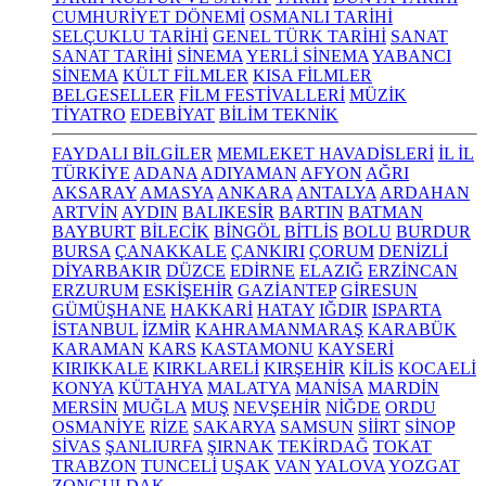
CUMHURİYET DÖNEMİ
OSMANLI TARİHİ
SELÇUKLU TARİHİ
GENEL TÜRK TARİHİ
SANAT
SANAT TARİHİ
SİNEMA
YERLİ SİNEMA
YABANCI
SİNEMA
KÜLT FİLMLER
KISA FİLMLER
BELGESELLER
FİLM FESTİVALLERİ
MÜZİK
TİYATRO
EDEBİYAT
BİLİM TEKNİK
FAYDALI BİLGİLER
MEMLEKET HAVADİSLERİ
İL İL
TÜRKİYE
ADANA
ADIYAMAN
AFYON
AĞRI
AKSARAY
AMASYA
ANKARA
ANTALYA
ARDAHAN
ARTVİN
AYDIN
BALIKESİR
BARTIN
BATMAN
BAYBURT
BİLECİK
BİNGÖL
BİTLİS
BOLU
BURDUR
BURSA
ÇANAKKALE
ÇANKIRI
ÇORUM
DENİZLİ
DİYARBAKIR
DÜZCE
EDİRNE
ELAZIĞ
ERZİNCAN
ERZURUM
ESKİŞEHİR
GAZİANTEP
GİRESUN
GÜMÜŞHANE
HAKKARİ
HATAY
IĞDIR
ISPARTA
İSTANBUL
İZMİR
KAHRAMANMARAŞ
KARABÜK
KARAMAN
KARS
KASTAMONU
KAYSERİ
KIRIKKALE
KIRKLARELİ
KIRŞEHİR
KİLİS
KOCAELİ
KONYA
KÜTAHYA
MALATYA
MANİSA
MARDİN
MERSİN
MUĞLA
MUŞ
NEVŞEHİR
NİĞDE
ORDU
OSMANİYE
RİZE
SAKARYA
SAMSUN
SİİRT
SİNOP
SİVAS
ŞANLIURFA
ŞIRNAK
TEKİRDAĞ
TOKAT
TRABZON
TUNCELİ
UŞAK
VAN
YALOVA
YOZGAT
ZONGULDAK