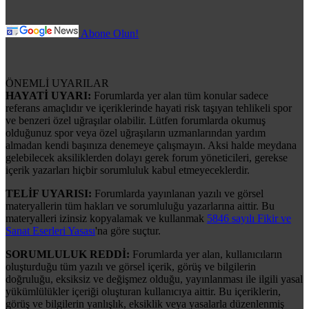
Abone Olun!
ÖNEMLİ UYARILAR
HAYATİ UYARI:
Forumlarda yer alan tüm konular sadece
referans amaçlıdır ve içeriklerinde hayati risk taşıyan tehlikeli spor
ve benzeri özel uğraşılar olabilir. Lütfen forumlarda okumuş
olduğunuz spor veya özel uğraşıların uzmanlarından yardım
almadan kendi başınıza denemeye çalışmayın. Aksi halde meydana
gelebilecek aksiliklerden dolayı gerek forum yöneticileri, gerekse
içerik yazarları hiçbir sorumluluk kabul etmeyeceklerdir.
TELİF UYARISI:
Forumlarda yayınlanan yazılı ve görsel
materyallerin tüm hakları ve sorumluluğu yazarlarına aittir. Bu
materyalleri izinsiz kopyalamak ve kullanmak
5846 sayılı Fikir ve
Sanat Eserleri Yasası
'na göre suçtur.
SORUMLULUK REDDİ:
Forumlarda yer alan, kullanıcıların
oluşturduğu tüm yazılı ve görsel içerik, görüş ve bilgilerin
doğruluğu, eksiksiz ve değişmez olduğu, yayınlanması ile ilgili yasal
yükümlülükler içeriği oluşturan kullanıcıya aittir. Bu içeriklerin,
görüş ve bilgilerin yanlışlık, eksiklik veya yasalarla düzenlenmiş