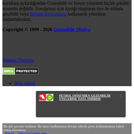
kurallara aykırılığından Gezenbilir ve forum yönetimi hiçbir şekilde
sorumlu değildir. Sorularınız için içeriği oluşturan üye ile irtibata
geçebilir veya
iletişim formumuzu
kullanarak yönetime
bildirebilirsiniz.
Copyright © 1999 - 2026
GezenBilir Medya
Sunucu Durumu
Bize ulaşın
PETROL OFİSİ'NDEN GEZENBİLİR
ÜYELERİNE ÖZEL İNDİRİM!
Bu site çerezler kullanır. Bu siteyi kullanmaya devam ederek çerez kullanımımızı kabul
etmiş olursunuz.
Kabul
Daha fazla bilgi edin…