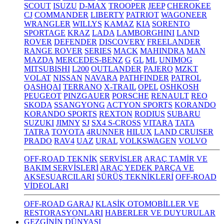
SCOUT
ISUZU
D-MAX
TROOPER
JEEP
CHEROKEE
CJ
COMMANDER
LIBERTY
PATRIOT
WAGONEER
WRANGLER
WILLYS
KAMAZ
KIA
SORENTO
SPORTAGE
KRAZ
LADA
LAMBORGHINI
LAND
ROVER
DEFENDER
DISCOVERY
FREELANDER
RANGE ROVER
SERIES
MACK
MAHINDRA
MAN
MAZDA
MERCEDES-BENZ
G
GL
ML
UNIMOG
MITSUBISHI
L200
OUTLANDER
PAJERO
MZKT
VOLAT
NISSAN
NAVARA
PATHFINDER
PATROL
QASHQAI
TERRANO
X-TRAIL
OPEL
OSHKOSH
PEUGEOT
PINZGAUER
PORSCHE
RENAULT
REO
SKODA
SSANGYONG
ACTYON SPORTS
KORANDO
KORANDO SPORTS
REXTON
RODIUS
SUBARU
SUZUKI
JIMNY
SJ
SX4 S-CROSS
VITARA
TATA
TATRA
TOYOTA
4RUNNER
HILUX
LAND CRUISER
PRADO
RAV4
UAZ
URAL
VOLKSWAGEN
VOLVO
OFF-ROAD TEKNİK
SERVİSLER
ARAÇ TAMİR VE
BAKIM SERVİSLERİ
ARAÇ YEDEK PARÇA VE
AKSESUARCILARI
SÜRÜŞ TEKNİKLERİ
OFF-ROAD
VİDEOLARI
OFF-ROAD GARAJ
KLASİK OTOMOBİLLER VE
RESTORASYONLARI
HABERLER VE DUYURULAR
GEZGİNİN DÜNYASI