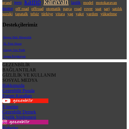
karavan
kamp
jeep
lastik
grand
model
motokaravan
motor
off road
offroad
otomatik
parça
road
rover
saat
şarj
satılık
suzuki
tapatalk
telsiz
türkiye
vitara
yag
yakıt
yardım
yükseltme
Destekçilerimiz
Hepgur Mali Müşavirlik
XL Print House
Günpay Stor Perde
Aspera Projeksiyon
GEZENBİLİR
BAĞLANTILAR
GİZLİLİK VE KULLANIM
SOSYAL MEDYA
Hakkımızda
Gezenbilir Pusula
Forum Kuralları
Yönetim
Gezenbilir Dernek
Üyelik Sözleşmesi
Haberler