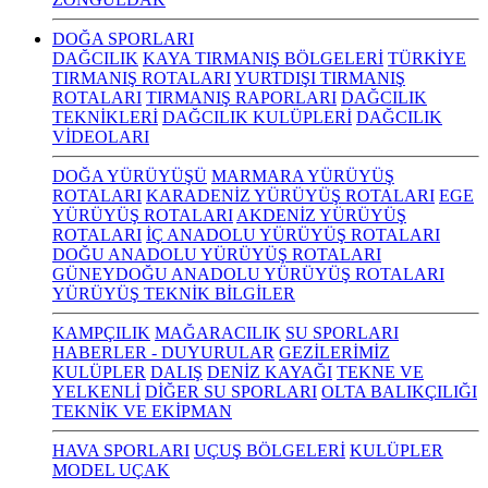
DOĞA SPORLARI
DAĞCILIK
KAYA TIRMANIŞ BÖLGELERİ
TÜRKİYE
TIRMANIŞ ROTALARI
YURTDIŞI TIRMANIŞ
ROTALARI
TIRMANIŞ RAPORLARI
DAĞCILIK
TEKNİKLERİ
DAĞCILIK KULÜPLERİ
DAĞCILIK
VİDEOLARI
DOĞA YÜRÜYÜŞÜ
MARMARA YÜRÜYÜŞ
ROTALARI
KARADENİZ YÜRÜYÜŞ ROTALARI
EGE
YÜRÜYÜŞ ROTALARI
AKDENİZ YÜRÜYÜŞ
ROTALARI
İÇ ANADOLU YÜRÜYÜŞ ROTALARI
DOĞU ANADOLU YÜRÜYÜŞ ROTALARI
GÜNEYDOĞU ANADOLU YÜRÜYÜŞ ROTALARI
YÜRÜYÜŞ TEKNİK BİLGİLER
KAMPÇILIK
MAĞARACILIK
SU SPORLARI
HABERLER - DUYURULAR
GEZİLERİMİZ
KULÜPLER
DALIŞ
DENİZ KAYAĞI
TEKNE VE
YELKENLİ
DİĞER SU SPORLARI
OLTA BALIKÇILIĞI
TEKNİK VE EKİPMAN
HAVA SPORLARI
UÇUŞ BÖLGELERİ
KULÜPLER
MODEL UÇAK