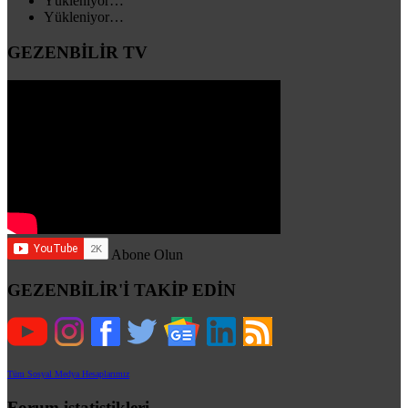
Yükleniyor…
Yükleniyor…
GEZENBİLİR TV
Abone Olun
GEZENBİLİR'İ TAKİP EDİN
Tüm Sosyal Medya Hesaplarımız
Forum istatistikleri