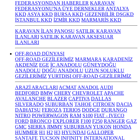
FEDERASYONDAN HABERLER
KARAVAN
FEDERASYONU'NA ÜYE DERNEKLER
ANTALYA
KKD
ASYA KKD
BURSA KKD
GEZENBİLİR DSGKD
İSTANBUL KKD
İZMİR KKD
MARMARİS KKD
KARAVAN İLAN PANOSU
SATILIK KARAVAN
İLANLARI
SATILIK KARAVAN AKSESUAR
İLANLARI
OFF-ROAD DÜNYASI
OFF-ROAD GEZİLERİMİZ
MARMARA
KARADENİZ
AKDENİZ
EGE
İÇ ANADOLU
GÜNEYDOĞU
ANADOLU
DOĞU ANADOLU
UZUN SOLUKLU
GEZİLERİMİZ
YURTDIŞI OFF-ROAD GEZİLERİMİZ
ARAZİ ARAÇLARI
ACMAT
ANADOL
AUDI
BEDFORD
BMW
CHERY
CHEVROLET
APACHE
AVALANCHE
BLAZER
CAPTIVA
DALLAS
SILVERADO
SUBURBAN
TAHOE
CITROEN
DACIA
DAIHATSU
FEROZA
TERIOS
DODGE
DURANGO
NITRO
POWERWAGON
RAM
S100
FIAT - IVECO
FORD
BRONCO
EXPLORER
F100
F250
RANGER
GAZ
GMC
SIERRA
JIMMY
SUBURBAN
YUKON
HONDA
HUMMER
H1
H2
H3
HYUNDAI
GALLOPER
SANTAFE
TUCSON
INFINITY
INTERNATIONAL