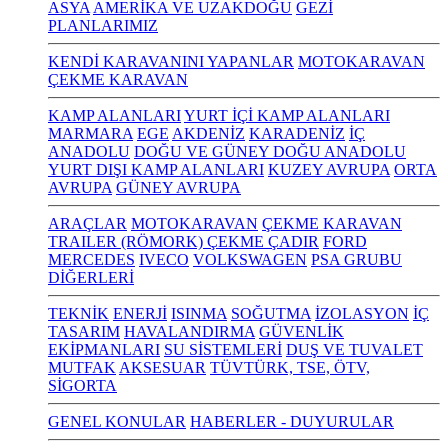
ASYA
AMERİKA VE UZAKDOĞU
GEZİ
PLANLARIMIZ
KENDİ KARAVANINI YAPANLAR
MOTOKARAVAN
ÇEKME KARAVAN
KAMP ALANLARI
YURT İÇİ KAMP ALANLARI
MARMARA
EGE
AKDENİZ
KARADENİZ
İÇ
ANADOLU
DOĞU VE GÜNEY DOĞU ANADOLU
YURT DIŞI KAMP ALANLARI
KUZEY AVRUPA
ORTA
AVRUPA
GÜNEY AVRUPA
ARAÇLAR
MOTOKARAVAN
ÇEKME KARAVAN
TRAILER (RÖMORK) ÇEKME ÇADIR
FORD
MERCEDES
IVECO
VOLKSWAGEN
PSA GRUBU
DİĞERLERİ
TEKNİK
ENERJİ
ISINMA
SOĞUTMA
İZOLASYON
İÇ
TASARIM
HAVALANDIRMA
GÜVENLİK
EKİPMANLARI
SU SİSTEMLERİ
DUŞ VE TUVALET
MUTFAK
AKSESUAR
TÜVTÜRK, TSE, ÖTV,
SİGORTA
GENEL KONULAR
HABERLER - DUYURULAR