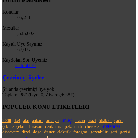
Konular
105,211
Mesajlar
1,535,093
Kayıtlı Üye Sayımız
167,077
Kaydolan Son Üyemiz
onder4159
Çevrimiçi üyeler
Şu anda çevrimiçi üye yok.
Toplam: 387 (Üye: 0, Ziyaretçi: 387)
POPÜLER KONU ETİKETLERİ
araç
2008
4x4
aku
ankara
antalya
aracın
arazi
bisiklet
çadır
defender
çekme
çekme karavan
cenk mirat pekcanattı
cherokee
discovery
dizel
doğa
duster
elektrik
fotoğraf
gezenbilir
gezi
gezisi