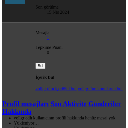
Son görülme
15 Nis 2024
Mesajlar
1
Tepkime Puanı
0
Bul
İçerik bul
vollgr tüm içeriğini bul
vollgr tüm konularını bul
Profil mesajları
Son Aktivite
Gönderiler
Hakkında
vollgr adlı kullanıcının profili hakkında henüz mesaj yok.
Yükleniyor…