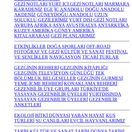
GEZİ NOTLARI
YURT İÇİ GEZİ NOTLARI
MARMARA
KARADENİZ
EGE
İÇ ANADOLU
DOĞU ANADOLU
AKDENİZ
GÜNEYDOĞU ANADOLU
UZUN
SOLUKLU GEZİLERİMİZ
YURT DIŞI GEZİ NOTLARI
AVRUPA
AFRİKA
ASYA
AVUSTRALYA
ANTARKTİKA
KUZEY AMERİKA
GÜNEY AMERİKA
KITALARARASI
GEZİ PLANLARIMIZ
ETKİNLİKLER
DOĞA SPORLARI
OFF-ROAD
FOTOĞRAF VE GEZİ
KÜLTÜR VE SANAT
FESTİVAL
VE ŞENLİKLER
NAVİGASYON
TİCARİ TURLAR
GEZGİNİN REHBERİ
GEZGİNİN KİTAPLIĞI
GEZGİNİN TELEVİZYON GÜNLÜĞÜ
TEK
BÖLÜMLÜK BELGESELLER
GEZGİNİN GURMESİ
YEME-İÇME REHBERİ
KONAKLAMA REHBERİ
GEZENBİLİR ÜYE GRUPLARI
TÜRKİYE'DE
YAŞAYAN GEZENBİLİR ÜYELERİ
YURTDIŞINDA
YAŞAYAN GEZENBİLİR ÜYELERİ
GEZENBİLİR
ANKETLERİ
EKOLOJİ
BİTKİ DÜNYASI
YABAN HAYAT
KUŞ
TÜRLERİ
SU CANLILARI
EVCİL HAYVANLARIMIZ
TARİH KÜLTÜR VE SANAT
TARİH
DÜNYA TARİHİ