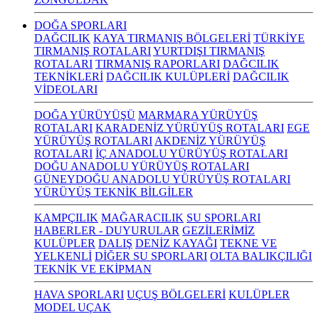
DOĞA SPORLARI
DAĞCILIK
KAYA TIRMANIŞ BÖLGELERİ
TÜRKİYE
TIRMANIŞ ROTALARI
YURTDIŞI TIRMANIŞ
ROTALARI
TIRMANIŞ RAPORLARI
DAĞCILIK
TEKNİKLERİ
DAĞCILIK KULÜPLERİ
DAĞCILIK
VİDEOLARI
DOĞA YÜRÜYÜŞÜ
MARMARA YÜRÜYÜŞ
ROTALARI
KARADENİZ YÜRÜYÜŞ ROTALARI
EGE
YÜRÜYÜŞ ROTALARI
AKDENİZ YÜRÜYÜŞ
ROTALARI
İÇ ANADOLU YÜRÜYÜŞ ROTALARI
DOĞU ANADOLU YÜRÜYÜŞ ROTALARI
GÜNEYDOĞU ANADOLU YÜRÜYÜŞ ROTALARI
YÜRÜYÜŞ TEKNİK BİLGİLER
KAMPÇILIK
MAĞARACILIK
SU SPORLARI
HABERLER - DUYURULAR
GEZİLERİMİZ
KULÜPLER
DALIŞ
DENİZ KAYAĞI
TEKNE VE
YELKENLİ
DİĞER SU SPORLARI
OLTA BALIKÇILIĞI
TEKNİK VE EKİPMAN
HAVA SPORLARI
UÇUŞ BÖLGELERİ
KULÜPLER
MODEL UÇAK