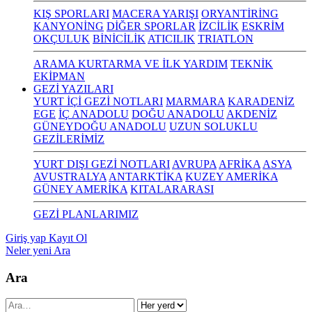
KIŞ SPORLARI
MACERA YARIŞI
ORYANTİRİNG
KANYONİNG
DİĞER SPORLAR
İZCİLİK
ESKRİM
OKÇULUK
BİNİCİLİK
ATICILIK
TRIATLON
ARAMA KURTARMA VE İLK YARDIM
TEKNİK
EKİPMAN
GEZİ YAZILARI
YURT İÇİ GEZİ NOTLARI
MARMARA
KARADENİZ
EGE
İÇ ANADOLU
DOĞU ANADOLU
AKDENİZ
GÜNEYDOĞU ANADOLU
UZUN SOLUKLU
GEZİLERİMİZ
YURT DIŞI GEZİ NOTLARI
AVRUPA
AFRİKA
ASYA
AVUSTRALYA
ANTARKTİKA
KUZEY AMERİKA
GÜNEY AMERİKA
KITALARARASI
GEZİ PLANLARIMIZ
Giriş yap
Kayıt Ol
Neler yeni
Ara
Ara