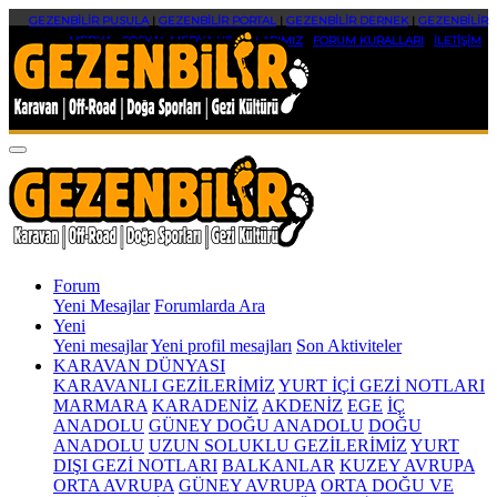
GEZENBİLİR PUSULA
|
GEZENBİLİR PORTAL
|
GEZENBİLİR DERNEK
|
GEZENBİLİR
MEDYA
|
SOSYAL MEDYA HESAPLARIMIZ
|
FORUM KURALLARI
|
İLETİŞİM
Forum
Yeni Mesajlar
Forumlarda Ara
Yeni
Yeni mesajlar
Yeni profil mesajları
Son Aktiviteler
KARAVAN DÜNYASI
KARAVANLI GEZİLERİMİZ
YURT İÇİ GEZİ NOTLARI
MARMARA
KARADENİZ
AKDENİZ
EGE
İÇ
ANADOLU
GÜNEY DOĞU ANADOLU
DOĞU
ANADOLU
UZUN SOLUKLU GEZİLERİMİZ
YURT
DIŞI GEZİ NOTLARI
BALKANLAR
KUZEY AVRUPA
ORTA AVRUPA
GÜNEY AVRUPA
ORTA DOĞU VE