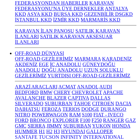
FEDERASYONDAN HABERLER
KARAVAN
FEDERASYONU'NA ÜYE DERNEKLER
ANTALYA
KKD
ASYA KKD
BURSA KKD
GEZENBİLİR DSGKD
İSTANBUL KKD
İZMİR KKD
MARMARİS KKD
KARAVAN İLAN PANOSU
SATILIK KARAVAN
İLANLARI
SATILIK KARAVAN AKSESUAR
İLANLARI
OFF-ROAD DÜNYASI
OFF-ROAD GEZİLERİMİZ
MARMARA
KARADENİZ
AKDENİZ
EGE
İÇ ANADOLU
GÜNEYDOĞU
ANADOLU
DOĞU ANADOLU
UZUN SOLUKLU
GEZİLERİMİZ
YURTDIŞI OFF-ROAD GEZİLERİMİZ
ARAZİ ARAÇLARI
ACMAT
ANADOL
AUDI
BEDFORD
BMW
CHERY
CHEVROLET
APACHE
AVALANCHE
BLAZER
CAPTIVA
DALLAS
SILVERADO
SUBURBAN
TAHOE
CITROEN
DACIA
DAIHATSU
FEROZA
TERIOS
DODGE
DURANGO
NITRO
POWERWAGON
RAM
S100
FIAT - IVECO
FORD
BRONCO
EXPLORER
F100
F250
RANGER
GAZ
GMC
SIERRA
JIMMY
SUBURBAN
YUKON
HONDA
HUMMER
H1
H2
H3
HYUNDAI
GALLOPER
SANTAFE
TUCSON
INFINITY
INTERNATIONAL