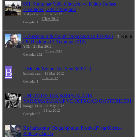
651. Kırkpınar Yağlı Güreşleri ve Kültür Haftası
Etkinlikleri, 2012 Programı
Trakya Gezi
29 Haz 2012
2 Tem 2012
Cevaplar
1
5. Gezenbilir & Boloff Doğa Sporları Festivali
Kilitli
(30 Haziran - 01 Temmuz 2012)
YOL
21 Haz 2012
2 Tem 2012
Cevaplar
232
2.Mersin Motorsiklet Şenliği(2012)
B
bakkaldogan
18 May 2012
9 Haz 2012
Cevaplar
1
2.MUDOFF TEK KURŞUN ATIŞ
YARIŞMASI,KAMP VE OFFROAD GÖSTERİLERİ
koroglu1414
16 May 2012
5 Haz 2012
Cevaplar
22
Bu haftasonu “Doğa Sporları Festivali” var!Gebze-
Ballıkayalar’da