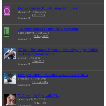
Dünya Hun-tür Büyük Turan Kurultayi
O
OsmanGRY
9 Haz 2016
9 Haz 2016
Cevaplar
0
10. Bursaenduro Festivaline Davetlisiniz
L
Lütfü Uzsoylu
7 Şub 2015
27 May 2015
Cevaplar
13
37 İnci Uluslararası Erzincan, Kemaliye (eğin) Kültür
Ve Doğa Sporları Şenliği
veteran
1 Nis 2015
1 Nis 2015
Cevaplar
0
Fethiye Bisiklet Festivali 23-24-25 Nisan 2015
deadelaus
31 Ocak 2015
31 Ocak 2015
Cevaplar
2
7. Gezenbilir Festivali 2014
cidowsky
24 Haz 2014
18 Kas 2014
Cevaplar
89