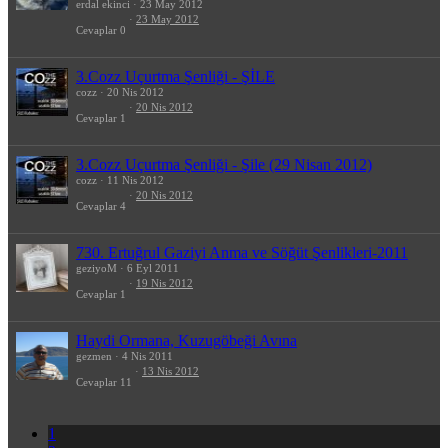
erdal ekinci
23 May 2012
23 May 2012
Cevaplar
0
3.Cozz Uçurtma Şenliği - ŞİLE
cozz
20 Nis 2012
20 Nis 2012
Cevaplar
1
3.Cozz Uçurtma Şenliği - Şile (29 Nisan 2012)
cozz
11 Nis 2012
20 Nis 2012
Cevaplar
4
730. Ertuğrul Gaziyi Anma ve Söğüt Şenlikleri-2011
geziyoM
6 Eyl 2011
19 Nis 2012
Cevaplar
1
Haydi Ormana, Kuzugöbeği Avına
gezmen
4 Nis 2011
13 Nis 2012
Cevaplar
11
1