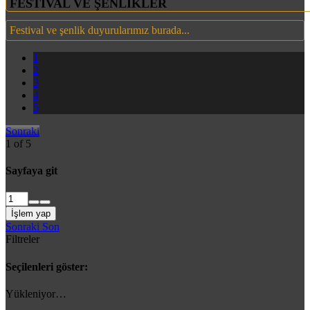
FESTİVAL VE ŞENLİKLER
Festival ve şenlik duyurularımız burada...
1
2
3
4
5
Sonraki
1 of 5
Sayfaya git
İşlem yap
Sonraki
Son
Filtreler
Seçilenleri göster:
Yükleniyor…