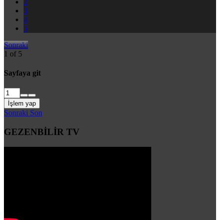
2
3
4
5
Sonraki
1 of 5
Sayfaya git
İşlem yap
Sonraki
Son
GEZENBİLİR TV