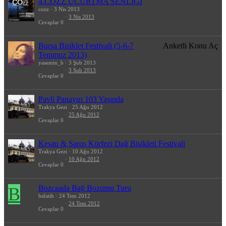
4.COZZ UÇURTMA ŞENLİĞİ
cozz
3 Nis 2013
3 Nis 2013
Cevaplar
0
Bursa Bisiklet Festivali (5-6-7
Anketli Konu Aç
Temmuz 2013)
yasemin_b
3 Şub 2013
3 Şub 2013
Cevaplar
0
Pavli Panayırı 103 Yaşında
Trakya Gezi
25 Ağu 2012
25 Ağu 2012
Cevaplar
0
Keşan & Saros Körfezi Dağ Bisikleti Festivali
Trakya Gezi
10 Ağu 2012
10 Ağu 2012
Cevaplar
0
Bozcaada Bağ Bozumu Turu
B
bsfatih
24 Tem 2012
24 Tem 2012
Cevaplar
0