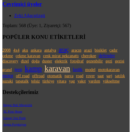
Çevrimiçi üyeler
Zeki Ağaçgözgü
Toplam: 568 (Üye: 1, Ziyaretçi: 567)
POPÜLER KONU ETİKETLERİ
araç
2008
4x4
aku
ankara
antalya
aracın
arazi
bisiklet
çadır
defender
çekme
çekme karavan
cenk mirat pekcanattı
cherokee
discovery
dizel
doğa
duster
elektrik
fotoğraf
gezenbilir
gezi
gezisi
karavan
kamp
jeep
lastik
grand
model
motokaravan
motor
off road
offroad
otomatik
parça
road
rover
saat
şarj
satılık
suzuki
tapatalk
telsiz
türkiye
vitara
yag
yakıt
yardım
yükseltme
Destekçilerimiz
Hepgur Mali Müşavirlik
XL Print House
Günpay Stor Perde
Aspera Projeksiyon