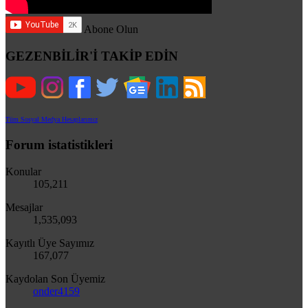
Abone Olun
GEZENBİLİR'İ TAKİP EDİN
Tüm Sosyal Medya Hesaplarımız
Forum istatistikleri
Konular
105,211
Mesajlar
1,535,093
Kayıtlı Üye Sayımız
167,077
Kaydolan Son Üyemiz
onder4159