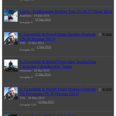
Likya - Yediburunlar Bisiklet Turu 25-26-27 Nisan 2014
deadelaus
19 Şub 2014
19 Şub 2014
Cevaplar
0
6. Gezenbilir & Boloff Doğa Sporları Festivali
Kilitli
(29-30 Haziran 2013)
YOL
25 Haz 2013
2 Tem 2013
Cevaplar
55
6. Gezenbilir & Boloff Festivaline İstanbul'dan
Cuma'dan Çıkabilecekler Varmı
efetorunu
26 Haz 2013
27 Haz 2013
Cevaplar
4
6. Gezenbilir & Boloff Doğa Sporları Festivali
Kilitli
Ön Duyurusu (29-30 Haziran 2013)
YOL
20 May 2013
25 Haz 2013
Cevaplar
124