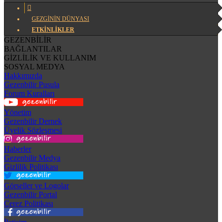
GEZGİNİN DÜNYASI
ETKİNLİKLER
GEZENBİLİR
BAĞLANTILAR
GİZLİLİK VE KULLANIM
SOSYAL MEDYA
Hakkımızda
Gezenbilir Pusula
Forum Kuralları
Yönetim
Gezenbilir Dernek
Üyelik Sözleşmesi
Haberler
Gezenbilir Medya
Gizlilik Politikası
Görseller ve Logolar
Gezenbilir Portal
Çerez Politikası