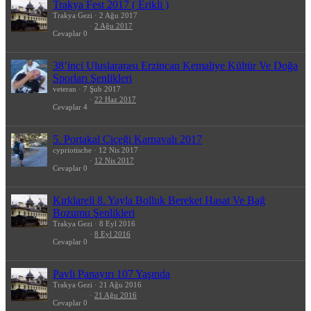
Trakya Fest 2017 ( Erikli )
Trakya Gezi
2 Ağu 2017
2 Ağu 2017
Cevaplar
0
38’inci Uluslararası Erzincan Kemaliye Kültür Ve Doğa
Sporları Şenlikleri
veteran
7 Şub 2017
22 Haz 2017
Cevaplar
4
5. Portakal Çiçeği Karnavalı 2017
cypriotische
12 Nis 2017
12 Nis 2017
Cevaplar
0
Kırklareli 8. Yayla Bolluk Bereket Hasat Ve Bağ
Bozumu Şenlikleri
Trakya Gezi
8 Eyl 2016
8 Eyl 2016
Cevaplar
0
Pavli Panayırı 107 Yaşında
Trakya Gezi
21 Ağu 2016
21 Ağu 2016
Cevaplar
0