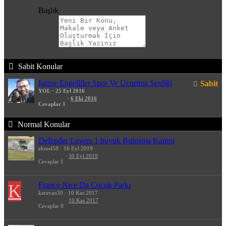
Başlık
Sabit Konular
Işitme Engelliler Spor Ve Uçurtma Şenliği
Sabit
YOL
25 Eyl 2016
6 Eki 2016
Cevaplar
1
Normal Konular
Defender Lovers 1.buyuk Bulusma Kampi
ekmel58
16 Eyl 2019
30 Eyl 2019
Cevaplar
1
France Nice Da Cocuk Parkı
K
karavan50
10 Kas 2017
10 Kas 2017
Cevaplar
0