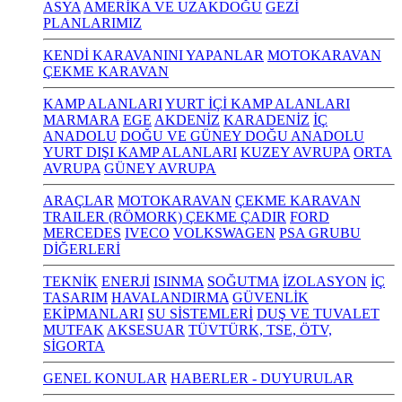
ASYA
AMERİKA VE UZAKDOĞU
GEZİ
PLANLARIMIZ
KENDİ KARAVANINI YAPANLAR
MOTOKARAVAN
ÇEKME KARAVAN
KAMP ALANLARI
YURT İÇİ KAMP ALANLARI
MARMARA
EGE
AKDENİZ
KARADENİZ
İÇ
ANADOLU
DOĞU VE GÜNEY DOĞU ANADOLU
YURT DIŞI KAMP ALANLARI
KUZEY AVRUPA
ORTA
AVRUPA
GÜNEY AVRUPA
ARAÇLAR
MOTOKARAVAN
ÇEKME KARAVAN
TRAILER (RÖMORK) ÇEKME ÇADIR
FORD
MERCEDES
IVECO
VOLKSWAGEN
PSA GRUBU
DİĞERLERİ
TEKNİK
ENERJİ
ISINMA
SOĞUTMA
İZOLASYON
İÇ
TASARIM
HAVALANDIRMA
GÜVENLİK
EKİPMANLARI
SU SİSTEMLERİ
DUŞ VE TUVALET
MUTFAK
AKSESUAR
TÜVTÜRK, TSE, ÖTV,
SİGORTA
GENEL KONULAR
HABERLER - DUYURULAR