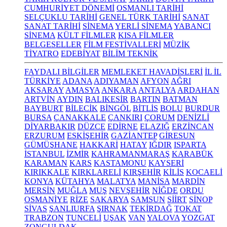
CUMHURİYET DÖNEMİ
OSMANLI TARİHİ
SELÇUKLU TARİHİ
GENEL TÜRK TARİHİ
SANAT
SANAT TARİHİ
SİNEMA
YERLİ SİNEMA
YABANCI
SİNEMA
KÜLT FİLMLER
KISA FİLMLER
BELGESELLER
FİLM FESTİVALLERİ
MÜZİK
TİYATRO
EDEBİYAT
BİLİM TEKNİK
FAYDALI BİLGİLER
MEMLEKET HAVADİSLERİ
İL İL
TÜRKİYE
ADANA
ADIYAMAN
AFYON
AĞRI
AKSARAY
AMASYA
ANKARA
ANTALYA
ARDAHAN
ARTVİN
AYDIN
BALIKESİR
BARTIN
BATMAN
BAYBURT
BİLECİK
BİNGÖL
BİTLİS
BOLU
BURDUR
BURSA
ÇANAKKALE
ÇANKIRI
ÇORUM
DENİZLİ
DİYARBAKIR
DÜZCE
EDİRNE
ELAZIĞ
ERZİNCAN
ERZURUM
ESKİŞEHİR
GAZİANTEP
GİRESUN
GÜMÜŞHANE
HAKKARİ
HATAY
IĞDIR
ISPARTA
İSTANBUL
İZMİR
KAHRAMANMARAŞ
KARABÜK
KARAMAN
KARS
KASTAMONU
KAYSERİ
KIRIKKALE
KIRKLARELİ
KIRŞEHİR
KİLİS
KOCAELİ
KONYA
KÜTAHYA
MALATYA
MANİSA
MARDİN
MERSİN
MUĞLA
MUŞ
NEVŞEHİR
NİĞDE
ORDU
OSMANİYE
RİZE
SAKARYA
SAMSUN
SİİRT
SİNOP
SİVAS
ŞANLIURFA
ŞIRNAK
TEKİRDAĞ
TOKAT
TRABZON
TUNCELİ
UŞAK
VAN
YALOVA
YOZGAT
ZONGULDAK