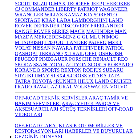
SCOUT
ISUZU
D-MAX
TROOPER
JEEP
CHEROKEE
CJ
COMMANDER
LIBERTY
PATRIOT
WAGONEER
WRANGLER
WILLYS
KAMAZ
KIA
SORENTO
SPORTAGE
KRAZ
LADA
LAMBORGHINI
LAND
ROVER
DEFENDER
DISCOVERY
FREELANDER
RANGE ROVER
SERIES
MACK
MAHINDRA
MAN
MAZDA
MERCEDES-BENZ
G
GL
ML
UNIMOG
MITSUBISHI
L200
OUTLANDER
PAJERO
MZKT
VOLAT
NISSAN
NAVARA
PATHFINDER
PATROL
QASHQAI
TERRANO
X-TRAIL
OPEL
OSHKOSH
PEUGEOT
PINZGAUER
PORSCHE
RENAULT
REO
SKODA
SSANGYONG
ACTYON SPORTS
KORANDO
KORANDO SPORTS
REXTON
RODIUS
SUBARU
SUZUKI
JIMNY
SJ
SX4 S-CROSS
VITARA
TATA
TATRA
TOYOTA
4RUNNER
HILUX
LAND CRUISER
PRADO
RAV4
UAZ
URAL
VOLKSWAGEN
VOLVO
OFF-ROAD TEKNİK
SERVİSLER
ARAÇ TAMİR VE
BAKIM SERVİSLERİ
ARAÇ YEDEK PARÇA VE
AKSESUARCILARI
SÜRÜŞ TEKNİKLERİ
OFF-ROAD
VİDEOLARI
OFF-ROAD GARAJ
KLASİK OTOMOBİLLER VE
RESTORASYONLARI
HABERLER VE DUYURULAR
GEZGİNİN DÜNYASI