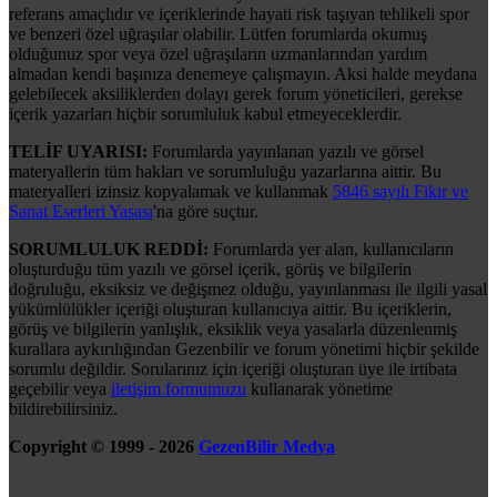
referans amaçlıdır ve içeriklerinde hayati risk taşıyan tehlikeli spor
ve benzeri özel uğraşılar olabilir. Lütfen forumlarda okumuş
olduğunuz spor veya özel uğraşıların uzmanlarından yardım
almadan kendi başınıza denemeye çalışmayın. Aksi halde meydana
gelebilecek aksiliklerden dolayı gerek forum yöneticileri, gerekse
içerik yazarları hiçbir sorumluluk kabul etmeyeceklerdir.
TELİF UYARISI:
Forumlarda yayınlanan yazılı ve görsel
materyallerin tüm hakları ve sorumluluğu yazarlarına aittir. Bu
materyalleri izinsiz kopyalamak ve kullanmak
5846 sayılı Fikir ve
Sanat Eserleri Yasası
'na göre suçtur.
SORUMLULUK REDDİ:
Forumlarda yer alan, kullanıcıların
oluşturduğu tüm yazılı ve görsel içerik, görüş ve bilgilerin
doğruluğu, eksiksiz ve değişmez olduğu, yayınlanması ile ilgili yasal
yükümlülükler içeriği oluşturan kullanıcıya aittir. Bu içeriklerin,
görüş ve bilgilerin yanlışlık, eksiklik veya yasalarla düzenlenmiş
kurallara aykırılığından Gezenbilir ve forum yönetimi hiçbir şekilde
sorumlu değildir. Sorularınız için içeriği oluşturan üye ile irtibata
geçebilir veya
iletişim formumuzu
kullanarak yönetime
bildirebilirsiniz.
Copyright © 1999 - 2026
GezenBilir Medya