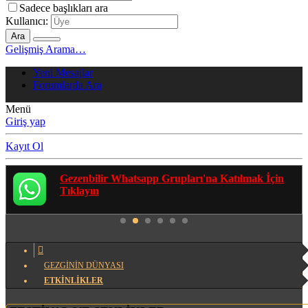
Sadece başlıkları ara
Kullanıcı:
Ara
Gelişmiş Arama…
Yeni Mesajlar
Forumlarda Ara
Menü
Giriş yap
Kayıt Ol
Gezenbilir Whatsapp Grupları'na Katılmak İçin
Tıklayın
GEZGİNİN DÜNYASI
ETKİNLİKLER