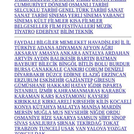
CUMHURİYET DÖNEMİ
OSMANLI TARİHİ
SELÇUKLU TARİHİ
GENEL TÜRK TARİHİ
SANAT
SANAT TARİHİ
SİNEMA
YERLİ SİNEMA
YABANCI
SİNEMA
KÜLT FİLMLER
KISA FİLMLER
BELGESELLER
FİLM FESTİVALLERİ
MÜZİK
TİYATRO
EDEBİYAT
BİLİM TEKNİK
FAYDALI BİLGİLER
MEMLEKET HAVADİSLERİ
İL İL
TÜRKİYE
ADANA
ADIYAMAN
AFYON
AĞRI
AKSARAY
AMASYA
ANKARA
ANTALYA
ARDAHAN
ARTVİN
AYDIN
BALIKESİR
BARTIN
BATMAN
BAYBURT
BİLECİK
BİNGÖL
BİTLİS
BOLU
BURDUR
BURSA
ÇANAKKALE
ÇANKIRI
ÇORUM
DENİZLİ
DİYARBAKIR
DÜZCE
EDİRNE
ELAZIĞ
ERZİNCAN
ERZURUM
ESKİŞEHİR
GAZİANTEP
GİRESUN
GÜMÜŞHANE
HAKKARİ
HATAY
IĞDIR
ISPARTA
İSTANBUL
İZMİR
KAHRAMANMARAŞ
KARABÜK
KARAMAN
KARS
KASTAMONU
KAYSERİ
KIRIKKALE
KIRKLARELİ
KIRŞEHİR
KİLİS
KOCAELİ
KONYA
KÜTAHYA
MALATYA
MANİSA
MARDİN
MERSİN
MUĞLA
MUŞ
NEVŞEHİR
NİĞDE
ORDU
OSMANİYE
RİZE
SAKARYA
SAMSUN
SİİRT
SİNOP
SİVAS
ŞANLIURFA
ŞIRNAK
TEKİRDAĞ
TOKAT
TRABZON
TUNCELİ
UŞAK
VAN
YALOVA
YOZGAT
ZONGULDAK