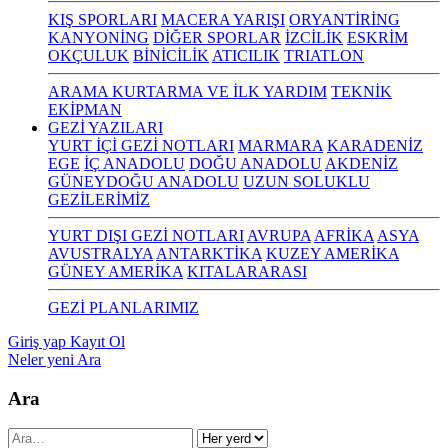
KIŞ SPORLARI
MACERA YARIŞI
ORYANTİRİNG
KANYONİNG
DİĞER SPORLAR
İZCİLİK
ESKRİM
OKÇULUK
BİNİCİLİK
ATICILIK
TRIATLON
ARAMA KURTARMA VE İLK YARDIM
TEKNİK
EKİPMAN
GEZİ YAZILARI
YURT İÇİ GEZİ NOTLARI
MARMARA
KARADENİZ
EGE
İÇ ANADOLU
DOĞU ANADOLU
AKDENİZ
GÜNEYDOĞU ANADOLU
UZUN SOLUKLU
GEZİLERİMİZ
YURT DIŞI GEZİ NOTLARI
AVRUPA
AFRİKA
ASYA
AVUSTRALYA
ANTARKTİKA
KUZEY AMERİKA
GÜNEY AMERİKA
KITALARARASI
GEZİ PLANLARIMIZ
Giriş yap
Kayıt Ol
Neler yeni
Ara
Ara