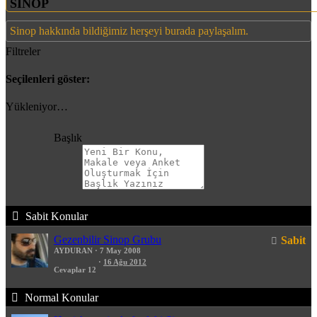
SİNOP
Sinop hakkında bildiğimiz herşeyi burada paylaşalım.
Filtreler
Seçilenleri göster:
Yükleniyor…
Başlık
Sabit Konular
Gezenbilir Sinop Grubu
Sabit
AYDURAN
7 May 2008
16 Ağu 2012
Cevaplar
12
Normal Konular