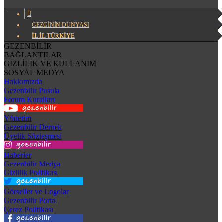
GEZGİNİN DÜNYASI
İL İL TÜRKİYE
GEZENBİLİR
BAĞLANTILAR
GİZLİLİK VE KULLANIM
SOSYAL MEDYA
Hakkımızda
Gezenbilir Pusula
Forum Kuralları
Yönetim
Gezenbilir Dernek
Üyelik Sözleşmesi
Haberler
Gezenbilir Medya
Gizlilik Politikası
Görseller ve Logolar
Gezenbilir Portal
Çerez Politikası