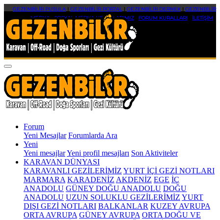
GEZENBİLİR PUSULA
|
GEZENBİLİR PORTAL
|
GEZENBİLİR DERNEK
|
GEZENBİLİR
MEDYA
|
SOSYAL MEDYA HESAPLARIMIZ
|
FORUM KURALLARI
|
İLETİŞİM
Forum
Yeni Mesajlar
Forumlarda Ara
Yeni
Yeni mesajlar
Yeni profil mesajları
Son Aktiviteler
KARAVAN DÜNYASI
KARAVANLI GEZİLERİMİZ
YURT İÇİ GEZİ NOTLARI
MARMARA
KARADENİZ
AKDENİZ
EGE
İÇ
ANADOLU
GÜNEY DOĞU ANADOLU
DOĞU
ANADOLU
UZUN SOLUKLU GEZİLERİMİZ
YURT
DIŞI GEZİ NOTLARI
BALKANLAR
KUZEY AVRUPA
ORTA AVRUPA
GÜNEY AVRUPA
ORTA DOĞU VE