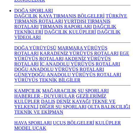
DOĞA SPORLARI
DAĞCILIK
KAYA TIRMANIŞ BÖLGELERİ
TÜRKİYE
TIRMANIŞ ROTALARI
YURTDIŞI TIRMANIŞ
ROTALARI
TIRMANIŞ RAPORLARI
DAĞCILIK
TEKNİKLERİ
DAĞCILIK KULÜPLERİ
DAĞCILIK
VİDEOLARI
DOĞA YÜRÜYÜŞÜ
MARMARA YÜRÜYÜŞ
ROTALARI
KARADENİZ YÜRÜYÜŞ ROTALARI
EGE
YÜRÜYÜŞ ROTALARI
AKDENİZ YÜRÜYÜŞ
ROTALARI
İÇ ANADOLU YÜRÜYÜŞ ROTALARI
DOĞU ANADOLU YÜRÜYÜŞ ROTALARI
GÜNEYDOĞU ANADOLU YÜRÜYÜŞ ROTALARI
YÜRÜYÜŞ TEKNİK BİLGİLER
KAMPÇILIK
MAĞARACILIK
SU SPORLARI
HABERLER - DUYURULAR
GEZİLERİMİZ
KULÜPLER
DALIŞ
DENİZ KAYAĞI
TEKNE VE
YELKENLİ
DİĞER SU SPORLARI
OLTA BALIKÇILIĞI
TEKNİK VE EKİPMAN
HAVA SPORLARI
UÇUŞ BÖLGELERİ
KULÜPLER
MODEL UÇAK