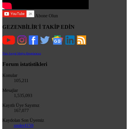
Abone Olun
GEZENBİLİR'İ TAKİP EDİN
Tüm Sosyal Medya Hesaplarımız
Forum istatistikleri
Konular
105,211
Mesajlar
1,535,093
Kayıtlı Üye Sayımız
167,077
Kaydolan Son Üyemiz
onder4159