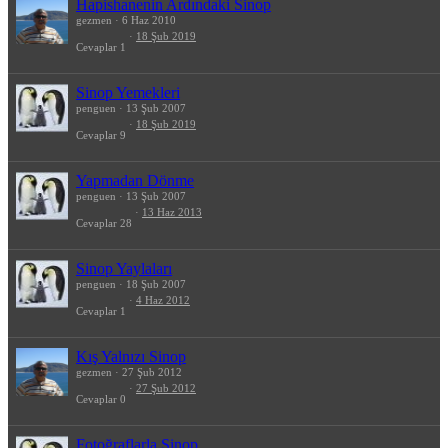
Hapishanenin Ardındaki Sinop
gezmen
6 Haz 2010
18 Şub 2019
Cevaplar
1
Sinop Yemekleri
penguen
13 Şub 2007
18 Şub 2019
Cevaplar
9
Yapmadan Dönme
penguen
13 Şub 2007
13 Haz 2013
Cevaplar
28
Sinop Yaylaları
penguen
18 Şub 2007
4 Haz 2012
Cevaplar
1
Kış Yalnızı Sinop
gezmen
27 Şub 2012
27 Şub 2012
Cevaplar
0
Fotoğraflarla Sinop