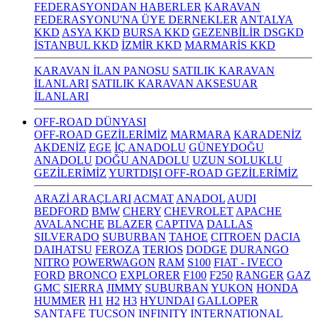
FEDERASYONDAN HABERLER
KARAVAN
FEDERASYONU'NA ÜYE DERNEKLER
ANTALYA
KKD
ASYA KKD
BURSA KKD
GEZENBİLİR DSGKD
İSTANBUL KKD
İZMİR KKD
MARMARİS KKD
KARAVAN İLAN PANOSU
SATILIK KARAVAN
İLANLARI
SATILIK KARAVAN AKSESUAR
İLANLARI
OFF-ROAD DÜNYASI
OFF-ROAD GEZİLERİMİZ
MARMARA
KARADENİZ
AKDENİZ
EGE
İÇ ANADOLU
GÜNEYDOĞU
ANADOLU
DOĞU ANADOLU
UZUN SOLUKLU
GEZİLERİMİZ
YURTDIŞI OFF-ROAD GEZİLERİMİZ
ARAZİ ARAÇLARI
ACMAT
ANADOL
AUDI
BEDFORD
BMW
CHERY
CHEVROLET
APACHE
AVALANCHE
BLAZER
CAPTIVA
DALLAS
SILVERADO
SUBURBAN
TAHOE
CITROEN
DACIA
DAIHATSU
FEROZA
TERIOS
DODGE
DURANGO
NITRO
POWERWAGON
RAM
S100
FIAT - IVECO
FORD
BRONCO
EXPLORER
F100
F250
RANGER
GAZ
GMC
SIERRA
JIMMY
SUBURBAN
YUKON
HONDA
HUMMER
H1
H2
H3
HYUNDAI
GALLOPER
SANTAFE
TUCSON
INFINITY
INTERNATIONAL