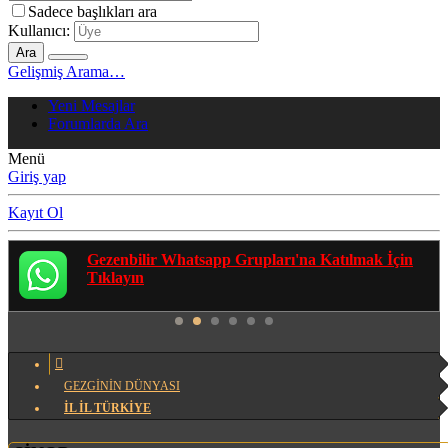
Sadece başlıkları ara
Kullanıcı:
Ara
Gelişmiş Arama…
Yeni Mesajlar
Forumlarda Ara
Menü
Giriş yap
Kayıt Ol
Gezenbilir Whatsapp Grupları'na Katılmak İçin
Tıklayın
GEZGİNİN DÜNYASI
İL İL TÜRKİYE