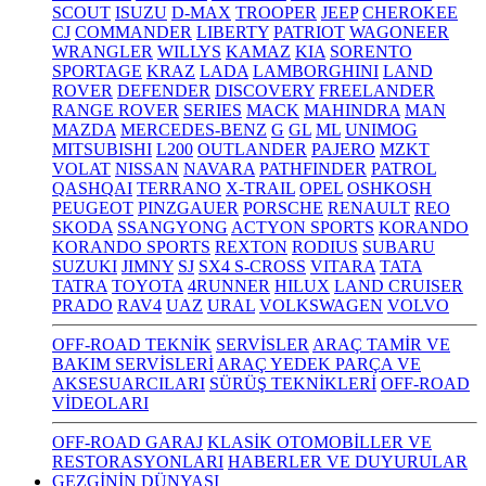
SCOUT
ISUZU
D-MAX
TROOPER
JEEP
CHEROKEE
CJ
COMMANDER
LIBERTY
PATRIOT
WAGONEER
WRANGLER
WILLYS
KAMAZ
KIA
SORENTO
SPORTAGE
KRAZ
LADA
LAMBORGHINI
LAND
ROVER
DEFENDER
DISCOVERY
FREELANDER
RANGE ROVER
SERIES
MACK
MAHINDRA
MAN
MAZDA
MERCEDES-BENZ
G
GL
ML
UNIMOG
MITSUBISHI
L200
OUTLANDER
PAJERO
MZKT
VOLAT
NISSAN
NAVARA
PATHFINDER
PATROL
QASHQAI
TERRANO
X-TRAIL
OPEL
OSHKOSH
PEUGEOT
PINZGAUER
PORSCHE
RENAULT
REO
SKODA
SSANGYONG
ACTYON SPORTS
KORANDO
KORANDO SPORTS
REXTON
RODIUS
SUBARU
SUZUKI
JIMNY
SJ
SX4 S-CROSS
VITARA
TATA
TATRA
TOYOTA
4RUNNER
HILUX
LAND CRUISER
PRADO
RAV4
UAZ
URAL
VOLKSWAGEN
VOLVO
OFF-ROAD TEKNİK
SERVİSLER
ARAÇ TAMİR VE
BAKIM SERVİSLERİ
ARAÇ YEDEK PARÇA VE
AKSESUARCILARI
SÜRÜŞ TEKNİKLERİ
OFF-ROAD
VİDEOLARI
OFF-ROAD GARAJ
KLASİK OTOMOBİLLER VE
RESTORASYONLARI
HABERLER VE DUYURULAR
GEZGİNİN DÜNYASI