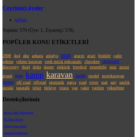
Çevrimiçi üyeler
selsun
Toplam: 579 (Üye: 1, Ziyaretçi: 578)
POPÜLER KONU ETİKETLERİ
araç
2008
4x4
aku
ankara
antalya
aracın
arazi
bisiklet
çadır
defender
çekme
çekme karavan
cenk mirat pekcanattı
cherokee
discovery
dizel
doğa
duster
elektrik
fotoğraf
gezenbilir
gezi
gezisi
karavan
kamp
jeep
lastik
grand
model
motokaravan
motor
off road
offroad
otomatik
parça
road
rover
saat
şarj
satılık
suzuki
tapatalk
telsiz
türkiye
vitara
yag
yakıt
yardım
yükseltme
Destekçilerimiz
Hepgur Mali Müşavirlik
XL Print House
Günpay Stor Perde
Aspera Projeksiyon