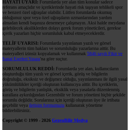
HAYATİ UYARI:
Forumlarda yer alan tüm konular sadece
referans amaçlıdır ve içeriklerinde hayati risk taşıyan tehlikeli spor
ve benzeri özel uğraşılar olabilir. Lütfen forumlarda okumuş
olduğunuz spor veya özel uğraşıların uzmanlarından yardım
almadan kendi başınıza denemeye çalışmayın. Aksi halde meydana
gelebilecek aksiliklerden dolayı gerek forum yöneticileri, gerekse
içerik yazarları hiçbir sorumluluk kabul etmeyeceklerdir.
TELİF UYARISI:
Forumlarda yayınlanan yazılı ve görsel
materyallerin tüm hakları ve sorumluluğu yazarlarına aittir. Bu
materyalleri izinsiz kopyalamak ve kullanmak
5846 sayılı Fikir ve
Sanat Eserleri Yasası
'na göre suçtur.
SORUMLULUK REDDİ:
Forumlarda yer alan, kullanıcıların
oluşturduğu tüm yazılı ve görsel içerik, görüş ve bilgilerin
doğruluğu, eksiksiz ve değişmez olduğu, yayınlanması ile ilgili yasal
yükümlülükler içeriği oluşturan kullanıcıya aittir. Bu içeriklerin,
görüş ve bilgilerin yanlışlık, eksiklik veya yasalarla düzenlenmiş
kurallara aykırılığından Gezenbilir ve forum yönetimi hiçbir şekilde
sorumlu değildir. Sorularınız için içeriği oluşturan üye ile irtibata
geçebilir veya
iletişim formumuzu
kullanarak yönetime
bildirebilirsiniz.
Copyright © 1999 - 2026
GezenBilir Medya