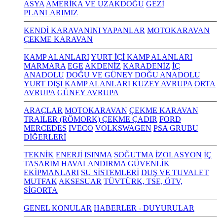
ASYA
AMERİKA VE UZAKDOĞU
GEZİ
PLANLARIMIZ
KENDİ KARAVANINI YAPANLAR
MOTOKARAVAN
ÇEKME KARAVAN
KAMP ALANLARI
YURT İÇİ KAMP ALANLARI
MARMARA
EGE
AKDENİZ
KARADENİZ
İÇ
ANADOLU
DOĞU VE GÜNEY DOĞU ANADOLU
YURT DIŞI KAMP ALANLARI
KUZEY AVRUPA
ORTA
AVRUPA
GÜNEY AVRUPA
ARAÇLAR
MOTOKARAVAN
ÇEKME KARAVAN
TRAILER (RÖMORK) ÇEKME ÇADIR
FORD
MERCEDES
IVECO
VOLKSWAGEN
PSA GRUBU
DİĞERLERİ
TEKNİK
ENERJİ
ISINMA
SOĞUTMA
İZOLASYON
İÇ
TASARIM
HAVALANDIRMA
GÜVENLİK
EKİPMANLARI
SU SİSTEMLERİ
DUŞ VE TUVALET
MUTFAK
AKSESUAR
TÜVTÜRK, TSE, ÖTV,
SİGORTA
GENEL KONULAR
HABERLER - DUYURULAR