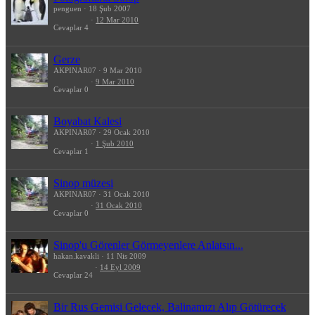
penguen
18 Şub 2007
12 Mar 2010
Cevaplar
4
Gerze
AKPINAR07
9 Mar 2010
9 Mar 2010
Cevaplar
0
Boyabat Kalesi
AKPINAR07
29 Ocak 2010
1 Şub 2010
Cevaplar
1
Sinop müzesi
AKPINAR07
31 Ocak 2010
31 Ocak 2010
Cevaplar
0
Sinop'u Görenler Görmeyenlere Anlatsın...
hakan.kavakli
11 Nis 2009
14 Eyl 2009
Cevaplar
24
Bir Rus Gemisi Gelecek, Balinamızı Alıp Götürecek