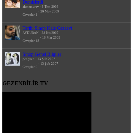
Demişlerdi
ahmetnuray
8 Tem 2008
26 May 2009
Cevaplar
1
Tarihi Sinop Kale Cezaevi
AYDURAN
28 Nis 2007
16 Mar 2009
Cevaplar
15
Sinop Genel Bilgiler
penguen
13 Şub 2007
13 Şub 2007
Cevaplar
0
GEZENBİLİR TV