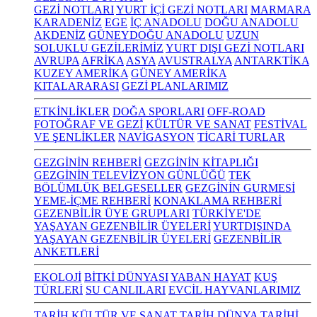
GEZİ NOTLARI
YURT İÇİ GEZİ NOTLARI
MARMARA
KARADENİZ
EGE
İÇ ANADOLU
DOĞU ANADOLU
AKDENİZ
GÜNEYDOĞU ANADOLU
UZUN
SOLUKLU GEZİLERİMİZ
YURT DIŞI GEZİ NOTLARI
AVRUPA
AFRİKA
ASYA
AVUSTRALYA
ANTARKTİKA
KUZEY AMERİKA
GÜNEY AMERİKA
KITALARARASI
GEZİ PLANLARIMIZ
ETKİNLİKLER
DOĞA SPORLARI
OFF-ROAD
FOTOĞRAF VE GEZİ
KÜLTÜR VE SANAT
FESTİVAL
VE ŞENLİKLER
NAVİGASYON
TİCARİ TURLAR
GEZGİNİN REHBERİ
GEZGİNİN KİTAPLIĞI
GEZGİNİN TELEVİZYON GÜNLÜĞÜ
TEK
BÖLÜMLÜK BELGESELLER
GEZGİNİN GURMESİ
YEME-İÇME REHBERİ
KONAKLAMA REHBERİ
GEZENBİLİR ÜYE GRUPLARI
TÜRKİYE'DE
YAŞAYAN GEZENBİLİR ÜYELERİ
YURTDIŞINDA
YAŞAYAN GEZENBİLİR ÜYELERİ
GEZENBİLİR
ANKETLERİ
EKOLOJİ
BİTKİ DÜNYASI
YABAN HAYAT
KUŞ
TÜRLERİ
SU CANLILARI
EVCİL HAYVANLARIMIZ
TARİH KÜLTÜR VE SANAT
TARİH
DÜNYA TARİHİ