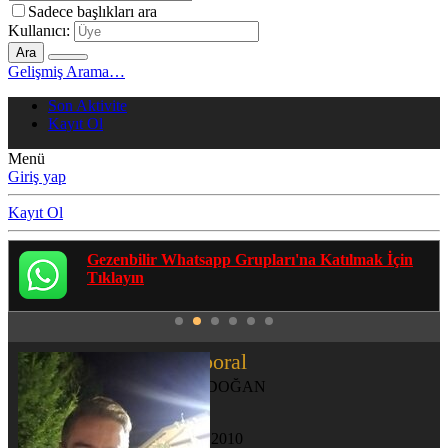
Sadece başlıkları ara
Kullanıcı:
Ara
Gelişmiş Arama…
Son Aktivite
Kayıt Ol
Menü
Giriş yap
Kayıt Ol
Gezenbilir Whatsapp Grupları'na Katılmak İçin
Tıklayın
omnitemporal
MURAT ERDOĞAN
Katılım
27 Ara 2010