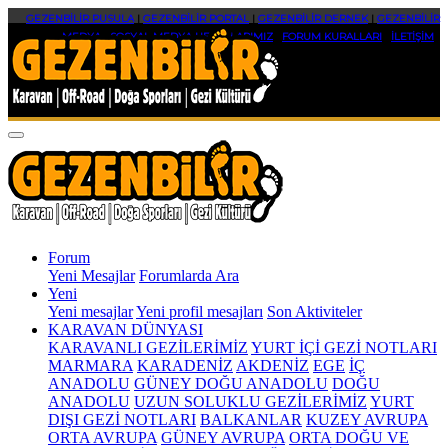
GEZENBİLİR PUSULA
|
GEZENBİLİR PORTAL
|
GEZENBİLİR DERNEK
|
GEZENBİLİR
MEDYA
|
SOSYAL MEDYA HESAPLARIMIZ
|
FORUM KURALLARI
|
İLETİŞİM
Forum
Yeni Mesajlar
Forumlarda Ara
Yeni
Yeni mesajlar
Yeni profil mesajları
Son Aktiviteler
KARAVAN DÜNYASI
KARAVANLI GEZİLERİMİZ
YURT İÇİ GEZİ NOTLARI
MARMARA
KARADENİZ
AKDENİZ
EGE
İÇ
ANADOLU
GÜNEY DOĞU ANADOLU
DOĞU
ANADOLU
UZUN SOLUKLU GEZİLERİMİZ
YURT
DIŞI GEZİ NOTLARI
BALKANLAR
KUZEY AVRUPA
ORTA AVRUPA
GÜNEY AVRUPA
ORTA DOĞU VE