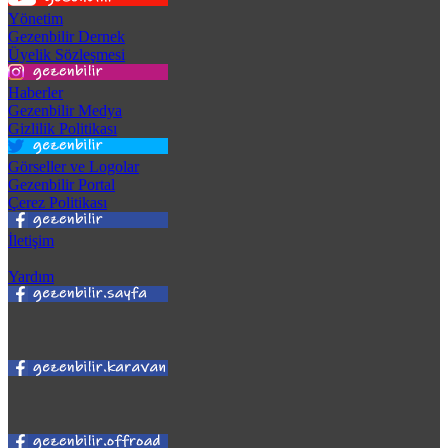
Yönetim
Gezenbilir Dernek
Üyelik Sözleşmesi
Haberler
Gezenbilir Medya
Gizlilik Politikası
Görseller ve Logolar
Gezenbilir Portal
Çerez Politikası
İletişim
Yardım