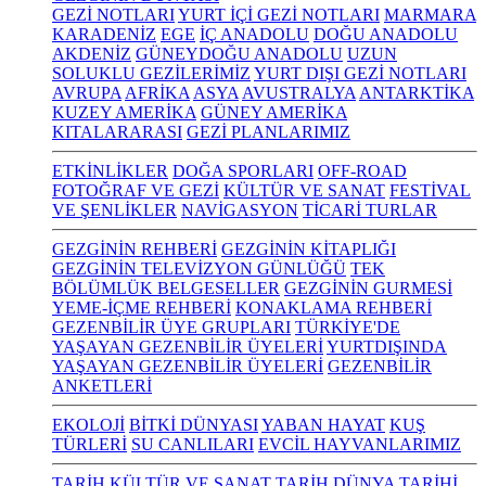
GEZİ NOTLARI
YURT İÇİ GEZİ NOTLARI
MARMARA
KARADENİZ
EGE
İÇ ANADOLU
DOĞU ANADOLU
AKDENİZ
GÜNEYDOĞU ANADOLU
UZUN
SOLUKLU GEZİLERİMİZ
YURT DIŞI GEZİ NOTLARI
AVRUPA
AFRİKA
ASYA
AVUSTRALYA
ANTARKTİKA
KUZEY AMERİKA
GÜNEY AMERİKA
KITALARARASI
GEZİ PLANLARIMIZ
ETKİNLİKLER
DOĞA SPORLARI
OFF-ROAD
FOTOĞRAF VE GEZİ
KÜLTÜR VE SANAT
FESTİVAL
VE ŞENLİKLER
NAVİGASYON
TİCARİ TURLAR
GEZGİNİN REHBERİ
GEZGİNİN KİTAPLIĞI
GEZGİNİN TELEVİZYON GÜNLÜĞÜ
TEK
BÖLÜMLÜK BELGESELLER
GEZGİNİN GURMESİ
YEME-İÇME REHBERİ
KONAKLAMA REHBERİ
GEZENBİLİR ÜYE GRUPLARI
TÜRKİYE'DE
YAŞAYAN GEZENBİLİR ÜYELERİ
YURTDIŞINDA
YAŞAYAN GEZENBİLİR ÜYELERİ
GEZENBİLİR
ANKETLERİ
EKOLOJİ
BİTKİ DÜNYASI
YABAN HAYAT
KUŞ
TÜRLERİ
SU CANLILARI
EVCİL HAYVANLARIMIZ
TARİH KÜLTÜR VE SANAT
TARİH
DÜNYA TARİHİ