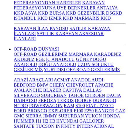
FEDERASYONDAN HABERLER
KARAVAN
FEDERASYONU'NA ÜYE DERNEKLER
ANTALYA
KKD
ASYA KKD
BURSA KKD
GEZENBİLİR DSGKD
İSTANBUL KKD
İZMİR KKD
MARMARİS KKD
KARAVAN İLAN PANOSU
SATILIK KARAVAN
İLANLARI
SATILIK KARAVAN AKSESUAR
İLANLARI
OFF-ROAD DÜNYASI
OFF-ROAD GEZİLERİMİZ
MARMARA
KARADENİZ
AKDENİZ
EGE
İÇ ANADOLU
GÜNEYDOĞU
ANADOLU
DOĞU ANADOLU
UZUN SOLUKLU
GEZİLERİMİZ
YURTDIŞI OFF-ROAD GEZİLERİMİZ
ARAZİ ARAÇLARI
ACMAT
ANADOL
AUDI
BEDFORD
BMW
CHERY
CHEVROLET
APACHE
AVALANCHE
BLAZER
CAPTIVA
DALLAS
SILVERADO
SUBURBAN
TAHOE
CITROEN
DACIA
DAIHATSU
FEROZA
TERIOS
DODGE
DURANGO
NITRO
POWERWAGON
RAM
S100
FIAT - IVECO
FORD
BRONCO
EXPLORER
F100
F250
RANGER
GAZ
GMC
SIERRA
JIMMY
SUBURBAN
YUKON
HONDA
HUMMER
H1
H2
H3
HYUNDAI
GALLOPER
SANTAFE
TUCSON
INFINITY
INTERNATIONAL