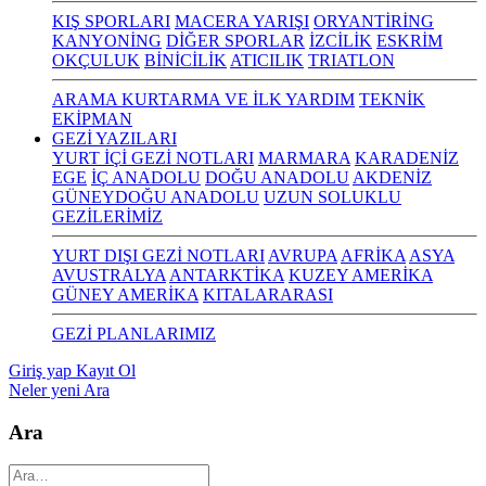
KIŞ SPORLARI
MACERA YARIŞI
ORYANTİRİNG
KANYONİNG
DİĞER SPORLAR
İZCİLİK
ESKRİM
OKÇULUK
BİNİCİLİK
ATICILIK
TRIATLON
ARAMA KURTARMA VE İLK YARDIM
TEKNİK
EKİPMAN
GEZİ YAZILARI
YURT İÇİ GEZİ NOTLARI
MARMARA
KARADENİZ
EGE
İÇ ANADOLU
DOĞU ANADOLU
AKDENİZ
GÜNEYDOĞU ANADOLU
UZUN SOLUKLU
GEZİLERİMİZ
YURT DIŞI GEZİ NOTLARI
AVRUPA
AFRİKA
ASYA
AVUSTRALYA
ANTARKTİKA
KUZEY AMERİKA
GÜNEY AMERİKA
KITALARARASI
GEZİ PLANLARIMIZ
Giriş yap
Kayıt Ol
Neler yeni
Ara
Ara