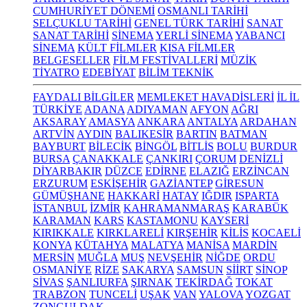
CUMHURİYET DÖNEMİ
OSMANLI TARİHİ
SELÇUKLU TARİHİ
GENEL TÜRK TARİHİ
SANAT
SANAT TARİHİ
SİNEMA
YERLİ SİNEMA
YABANCI
SİNEMA
KÜLT FİLMLER
KISA FİLMLER
BELGESELLER
FİLM FESTİVALLERİ
MÜZİK
TİYATRO
EDEBİYAT
BİLİM TEKNİK
FAYDALI BİLGİLER
MEMLEKET HAVADİSLERİ
İL İL
TÜRKİYE
ADANA
ADIYAMAN
AFYON
AĞRI
AKSARAY
AMASYA
ANKARA
ANTALYA
ARDAHAN
ARTVİN
AYDIN
BALIKESİR
BARTIN
BATMAN
BAYBURT
BİLECİK
BİNGÖL
BİTLİS
BOLU
BURDUR
BURSA
ÇANAKKALE
ÇANKIRI
ÇORUM
DENİZLİ
DİYARBAKIR
DÜZCE
EDİRNE
ELAZIĞ
ERZİNCAN
ERZURUM
ESKİŞEHİR
GAZİANTEP
GİRESUN
GÜMÜŞHANE
HAKKARİ
HATAY
IĞDIR
ISPARTA
İSTANBUL
İZMİR
KAHRAMANMARAŞ
KARABÜK
KARAMAN
KARS
KASTAMONU
KAYSERİ
KIRIKKALE
KIRKLARELİ
KIRŞEHİR
KİLİS
KOCAELİ
KONYA
KÜTAHYA
MALATYA
MANİSA
MARDİN
MERSİN
MUĞLA
MUŞ
NEVŞEHİR
NİĞDE
ORDU
OSMANİYE
RİZE
SAKARYA
SAMSUN
SİİRT
SİNOP
SİVAS
ŞANLIURFA
ŞIRNAK
TEKİRDAĞ
TOKAT
TRABZON
TUNCELİ
UŞAK
VAN
YALOVA
YOZGAT
ZONGULDAK