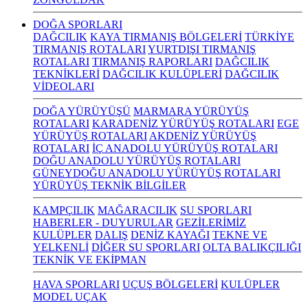
DOĞA SPORLARI
DAĞCILIK
KAYA TIRMANIŞ BÖLGELERİ
TÜRKİYE
TIRMANIŞ ROTALARI
YURTDIŞI TIRMANIŞ
ROTALARI
TIRMANIŞ RAPORLARI
DAĞCILIK
TEKNİKLERİ
DAĞCILIK KULÜPLERİ
DAĞCILIK
VİDEOLARI
DOĞA YÜRÜYÜŞÜ
MARMARA YÜRÜYÜŞ
ROTALARI
KARADENİZ YÜRÜYÜŞ ROTALARI
EGE
YÜRÜYÜŞ ROTALARI
AKDENİZ YÜRÜYÜŞ
ROTALARI
İÇ ANADOLU YÜRÜYÜŞ ROTALARI
DOĞU ANADOLU YÜRÜYÜŞ ROTALARI
GÜNEYDOĞU ANADOLU YÜRÜYÜŞ ROTALARI
YÜRÜYÜŞ TEKNİK BİLGİLER
KAMPÇILIK
MAĞARACILIK
SU SPORLARI
HABERLER - DUYURULAR
GEZİLERİMİZ
KULÜPLER
DALIŞ
DENİZ KAYAĞI
TEKNE VE
YELKENLİ
DİĞER SU SPORLARI
OLTA BALIKÇILIĞI
TEKNİK VE EKİPMAN
HAVA SPORLARI
UÇUŞ BÖLGELERİ
KULÜPLER
MODEL UÇAK