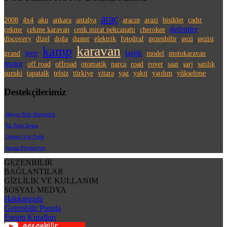
araç
2008
4x4
aku
ankara
antalya
aracın
arazi
bisiklet
çadır
defender
çekme
çekme karavan
cenk mirat pekcanattı
cherokee
discovery
dizel
doğa
duster
elektrik
fotoğraf
gezenbilir
gezi
gezisi
karavan
kamp
jeep
lastik
grand
model
motokaravan
motor
off road
offroad
otomatik
parça
road
rover
saat
şarj
satılık
suzuki
tapatalk
telsiz
türkiye
vitara
yag
yakıt
yardım
yükseltme
Destekçilerimiz
Hepgur Mali Müşavirlik
XL Print House
Günpay Stor Perde
Aspera Projeksiyon
GEZENBİLİR
BAĞLANTILAR
GİZLİLİK VE KULLANIM
SOSYAL MEDYA
Hakkımızda
Gezenbilir Pusula
Forum Kuralları