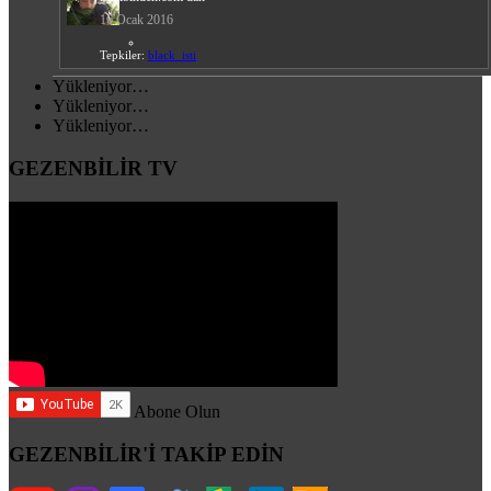
16 Ocak 2016
Tepkiler:
black_isti
Yükleniyor…
Yükleniyor…
Yükleniyor…
GEZENBİLİR TV
Abone Olun
GEZENBİLİR'İ TAKİP EDİN