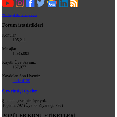
Tüm Sosyal Medya Hesaplarımız
Forum istatistikleri
Konular
105,211
Mesajlar
1,535,093
Kayıtlı Üye Sayımız
167,077
Kaydolan Son Üyemiz
onder4159
Çevrimiçi üyeler
Şu anda çevrimiçi üye yok.
Toplam: 797 (Üye: 0, Ziyaretçi: 797)
POPÜLER KONU ETİKETLERİ