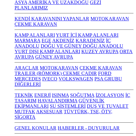
ASYA
AMERİKA VE UZAKDOĞU
GEZİ
PLANLARIMIZ
KENDİ KARAVANINI YAPANLAR
MOTOKARAVAN
ÇEKME KARAVAN
KAMP ALANLARI
YURT İÇİ KAMP ALANLARI
MARMARA
EGE
AKDENİZ
KARADENİZ
İÇ
ANADOLU
DOĞU VE GÜNEY DOĞU ANADOLU
YURT DIŞI KAMP ALANLARI
KUZEY AVRUPA
ORTA
AVRUPA
GÜNEY AVRUPA
ARAÇLAR
MOTOKARAVAN
ÇEKME KARAVAN
TRAILER (RÖMORK) ÇEKME ÇADIR
FORD
MERCEDES
IVECO
VOLKSWAGEN
PSA GRUBU
DİĞERLERİ
TEKNİK
ENERJİ
ISINMA
SOĞUTMA
İZOLASYON
İÇ
TASARIM
HAVALANDIRMA
GÜVENLİK
EKİPMANLARI
SU SİSTEMLERİ
DUŞ VE TUVALET
MUTFAK
AKSESUAR
TÜVTÜRK, TSE, ÖTV,
SİGORTA
GENEL KONULAR
HABERLER - DUYURULAR