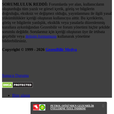
SORUMLULUK REDDİ:
Forumlarda yer alan, kullanıcıların
oluşturduğu tüm yazılı ve görsel içerik, görüş ve bilgilerin
doğruluğu, eksiksiz ve değişmez olduğu, yayınlanması ile ilgili yasal
yükümlülükler içeriği oluşturan kullanıcıya aittir. Bu içeriklerin,
görüş ve bilgilerin yanlışlık, eksiklik veya yasalarla düzenlenmiş
kurallara aykırılığından Gezenbilir ve forum yönetimi hiçbir şekilde
sorumlu değildir. Sorularınız için içeriği oluşturan üye ile irtibata
geçebilir veya
iletişim formumuzu
kullanarak yönetime
bildirebilirsiniz.
Copyright © 1999 - 2026
GezenBilir Medya
Sunucu Durumu
Bize ulaşın
PETROL OFİSİ'NDEN GEZENBİLİR
ÜYELERİNE ÖZEL İNDİRİM!