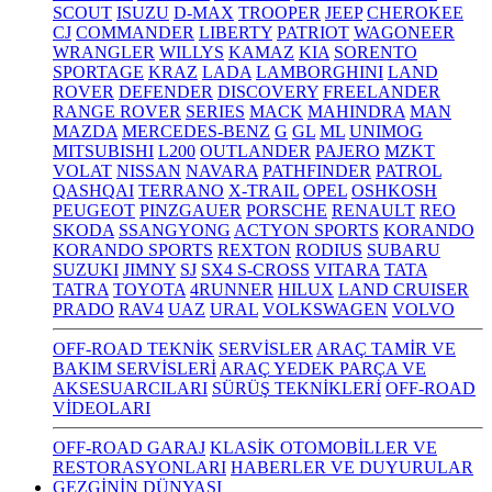
SCOUT
ISUZU
D-MAX
TROOPER
JEEP
CHEROKEE
CJ
COMMANDER
LIBERTY
PATRIOT
WAGONEER
WRANGLER
WILLYS
KAMAZ
KIA
SORENTO
SPORTAGE
KRAZ
LADA
LAMBORGHINI
LAND
ROVER
DEFENDER
DISCOVERY
FREELANDER
RANGE ROVER
SERIES
MACK
MAHINDRA
MAN
MAZDA
MERCEDES-BENZ
G
GL
ML
UNIMOG
MITSUBISHI
L200
OUTLANDER
PAJERO
MZKT
VOLAT
NISSAN
NAVARA
PATHFINDER
PATROL
QASHQAI
TERRANO
X-TRAIL
OPEL
OSHKOSH
PEUGEOT
PINZGAUER
PORSCHE
RENAULT
REO
SKODA
SSANGYONG
ACTYON SPORTS
KORANDO
KORANDO SPORTS
REXTON
RODIUS
SUBARU
SUZUKI
JIMNY
SJ
SX4 S-CROSS
VITARA
TATA
TATRA
TOYOTA
4RUNNER
HILUX
LAND CRUISER
PRADO
RAV4
UAZ
URAL
VOLKSWAGEN
VOLVO
OFF-ROAD TEKNİK
SERVİSLER
ARAÇ TAMİR VE
BAKIM SERVİSLERİ
ARAÇ YEDEK PARÇA VE
AKSESUARCILARI
SÜRÜŞ TEKNİKLERİ
OFF-ROAD
VİDEOLARI
OFF-ROAD GARAJ
KLASİK OTOMOBİLLER VE
RESTORASYONLARI
HABERLER VE DUYURULAR
GEZGİNİN DÜNYASI