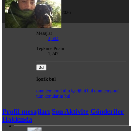
Son görülme
21 Nis 2026
Mesajlar
2,694
Tepkime Puanı
1,247
Bul
İçerik bul
omnitemporal tüm içeriğini bul
omnitemporal
tüm konularını bul
Profil mesajları
Son Aktivite
Gönderiler
Hakkında