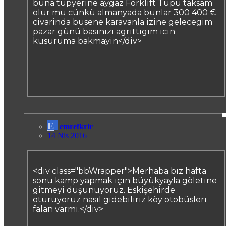
buna tüpyerine aygaz Forklift Tüpü taksam
olur mu cünkü almanyada bunlar 300 400 €
civarinda busene karavanla izine gelecegim
pazar günü basinizi agrittigim icin
kusuruma bakmayin</div>
E
emrefkrlr
14 Nis 2016
<div class="bbWrapper">Merhaba biz hafta
sonu kamp yapmak için büyükyayla göletine
gitmeyi düşünüyoruz. Eskişehirde
oturuyoruz nasıl gidebiliriz köy otobüsleri
falan varmı.</div>