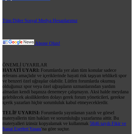
Tüm Diğer Sosyal Medya Hesaplarımız
Abone Olun!
ÖNEMLİ UYARILAR
HAYATİ UYARI:
Forumlarda yer alan tüm konular sadece
referans amaçlıdır ve içeriklerinde hayati risk taşıyan tehlikeli spor
ve benzeri özel uğraşılar olabilir. Lütfen forumlarda okumuş
olduğunuz spor veya özel uğraşıların uzmanlarından yardım
almadan kendi başınıza denemeye çalışmayın. Aksi halde meydana
gelebilecek aksiliklerden dolayı gerek forum yöneticileri, gerekse
içerik yazarları hiçbir sorumluluk kabul etmeyeceklerdir.
TELİF UYARISI:
Forumlarda yayınlanan yazılı ve görsel
materyallerin tüm hakları ve sorumluluğu yazarlarına aittir. Bu
materyalleri izinsiz kopyalamak ve kullanmak
5846 sayılı Fikir ve
Sanat Eserleri Yasası
'na göre suçtur.