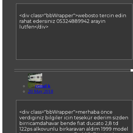
<div class="bbWrapper">webosto tercin edin
rahat edersiniz 05324889942 arayin
lutfen</div>
cemal k
20 May 2018
<div class="bbWrapper">merhaba önce
verdiginiz bilgiler icin tesekür ederim sizden
birricamdahavar bende fiat ducato 2,8 td
122ps alkovunlu birkaravan aldim 1999 model