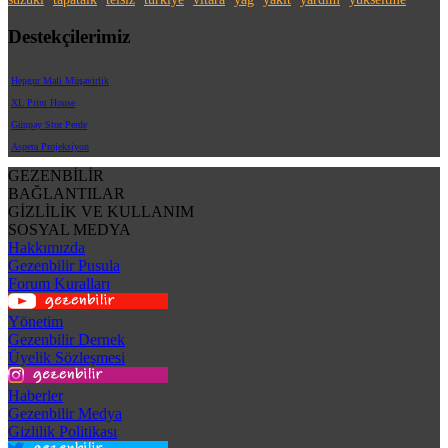
Destekçilerimiz
Hepgur Mali Müşavirlik
XL Print House
Günpay Stor Perde
Aspera Projeksiyon
GEZENBİLİR
BAĞLANTILAR
GİZLİLİK VE KULLANIM
SOSYAL MEDYA
Hakkımızda
Gezenbilir Pusula
Forum Kuralları
Yönetim
Gezenbilir Dernek
Üyelik Sözleşmesi
Haberler
Gezenbilir Medya
Gizlilik Politikası