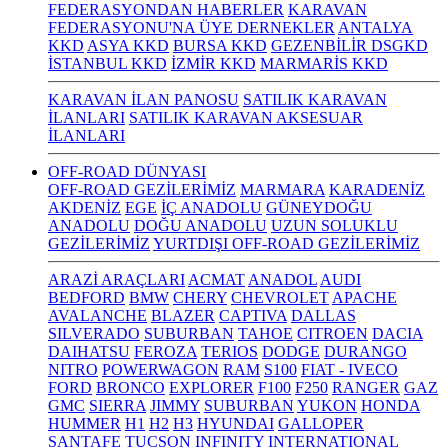
FEDERASYONDAN HABERLER
KARAVAN
FEDERASYONU'NA ÜYE DERNEKLER
ANTALYA
KKD
ASYA KKD
BURSA KKD
GEZENBİLİR DSGKD
İSTANBUL KKD
İZMİR KKD
MARMARİS KKD
KARAVAN İLAN PANOSU
SATILIK KARAVAN
İLANLARI
SATILIK KARAVAN AKSESUAR
İLANLARI
OFF-ROAD DÜNYASI
OFF-ROAD GEZİLERİMİZ
MARMARA
KARADENİZ
AKDENİZ
EGE
İÇ ANADOLU
GÜNEYDOĞU
ANADOLU
DOĞU ANADOLU
UZUN SOLUKLU
GEZİLERİMİZ
YURTDIŞI OFF-ROAD GEZİLERİMİZ
ARAZİ ARAÇLARI
ACMAT
ANADOL
AUDI
BEDFORD
BMW
CHERY
CHEVROLET
APACHE
AVALANCHE
BLAZER
CAPTIVA
DALLAS
SILVERADO
SUBURBAN
TAHOE
CITROEN
DACIA
DAIHATSU
FEROZA
TERIOS
DODGE
DURANGO
NITRO
POWERWAGON
RAM
S100
FIAT - IVECO
FORD
BRONCO
EXPLORER
F100
F250
RANGER
GAZ
GMC
SIERRA
JIMMY
SUBURBAN
YUKON
HONDA
HUMMER
H1
H2
H3
HYUNDAI
GALLOPER
SANTAFE
TUCSON
INFINITY
INTERNATIONAL