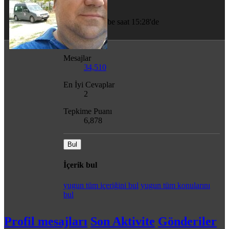
Son görülme
Perşembe saat 15:28'de
Mesajlar
34,510
En İyi Cevaplar
2
Tepkime Puanı
6,878
Bul
İçerik bul
yugun tüm içeriğini bul
yugun tüm konularını
bul
Profil mesajları
Son Aktivite
Gönderiler