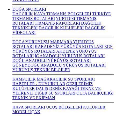
DOĞA SPORLARI
DAĞCILIK
KAYA TIRMANIŞ BÖLGELERİ
TÜRKİYE
TIRMANIŞ ROTALARI
YURTDIŞI TIRMANIŞ
ROTALARI
TIRMANIŞ RAPORLARI
DAĞCILIK
TEKNİKLERİ
DAĞCILIK KULÜPLERİ
DAĞCILIK
VİDEOLARI
DOĞA YÜRÜYÜŞÜ
MARMARA YÜRÜYÜŞ
ROTALARI
KARADENİZ YÜRÜYÜŞ ROTALARI
EGE
YÜRÜYÜŞ ROTALARI
AKDENİZ YÜRÜYÜŞ
ROTALARI
İÇ ANADOLU YÜRÜYÜŞ ROTALARI
DOĞU ANADOLU YÜRÜYÜŞ ROTALARI
GÜNEYDOĞU ANADOLU YÜRÜYÜŞ ROTALARI
YÜRÜYÜŞ TEKNİK BİLGİLER
KAMPÇILIK
MAĞARACILIK
SU SPORLARI
HABERLER - DUYURULAR
GEZİLERİMİZ
KULÜPLER
DALIŞ
DENİZ KAYAĞI
TEKNE VE
YELKENLİ
DİĞER SU SPORLARI
OLTA BALIKÇILIĞI
TEKNİK VE EKİPMAN
HAVA SPORLARI
UÇUŞ BÖLGELERİ
KULÜPLER
MODEL UÇAK