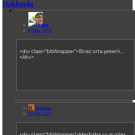
Hakkında
yugun
8 May 2019
<div class="bbWrapper">Biraz orta şekerli...
</div>
R
Ragnar
16 Nis 2017
<div class="bbWrapper">Merhaba iyi günler