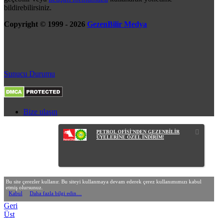
bildirebilirsiniz.
Copyright © 1999 - 2026
GezenBilir Medya
Sunucu Durumu
Bize ulaşın
PETROL OFİSİ'NDEN GEZENBİLİR
ÜYELERİNE ÖZEL İNDİRİM!
Bu site çerezler kullanır. Bu siteyi kullanmaya devam ederek çerez kullanımımızı kabul
etmiş olursunuz.
Kabul
Daha fazla bilgi edin…
Geri
Üst