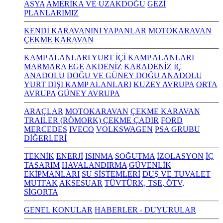
ASYA
AMERİKA VE UZAKDOĞU
GEZİ
PLANLARIMIZ
KENDİ KARAVANINI YAPANLAR
MOTOKARAVAN
ÇEKME KARAVAN
KAMP ALANLARI
YURT İÇİ KAMP ALANLARI
MARMARA
EGE
AKDENİZ
KARADENİZ
İÇ
ANADOLU
DOĞU VE GÜNEY DOĞU ANADOLU
YURT DIŞI KAMP ALANLARI
KUZEY AVRUPA
ORTA
AVRUPA
GÜNEY AVRUPA
ARAÇLAR
MOTOKARAVAN
ÇEKME KARAVAN
TRAILER (RÖMORK) ÇEKME ÇADIR
FORD
MERCEDES
IVECO
VOLKSWAGEN
PSA GRUBU
DİĞERLERİ
TEKNİK
ENERJİ
ISINMA
SOĞUTMA
İZOLASYON
İÇ
TASARIM
HAVALANDIRMA
GÜVENLİK
EKİPMANLARI
SU SİSTEMLERİ
DUŞ VE TUVALET
MUTFAK
AKSESUAR
TÜVTÜRK, TSE, ÖTV,
SİGORTA
GENEL KONULAR
HABERLER - DUYURULAR