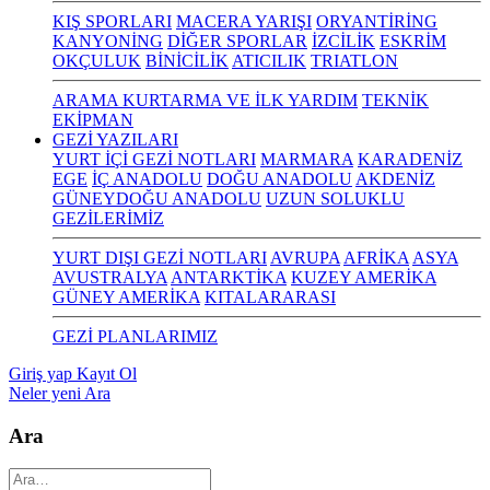
KIŞ SPORLARI
MACERA YARIŞI
ORYANTİRİNG
KANYONİNG
DİĞER SPORLAR
İZCİLİK
ESKRİM
OKÇULUK
BİNİCİLİK
ATICILIK
TRIATLON
ARAMA KURTARMA VE İLK YARDIM
TEKNİK
EKİPMAN
GEZİ YAZILARI
YURT İÇİ GEZİ NOTLARI
MARMARA
KARADENİZ
EGE
İÇ ANADOLU
DOĞU ANADOLU
AKDENİZ
GÜNEYDOĞU ANADOLU
UZUN SOLUKLU
GEZİLERİMİZ
YURT DIŞI GEZİ NOTLARI
AVRUPA
AFRİKA
ASYA
AVUSTRALYA
ANTARKTİKA
KUZEY AMERİKA
GÜNEY AMERİKA
KITALARARASI
GEZİ PLANLARIMIZ
Giriş yap
Kayıt Ol
Neler yeni
Ara
Ara