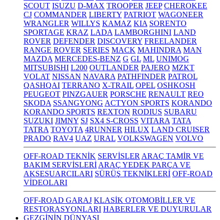
SCOUT
ISUZU
D-MAX
TROOPER
JEEP
CHEROKEE
CJ
COMMANDER
LIBERTY
PATRIOT
WAGONEER
WRANGLER
WILLYS
KAMAZ
KIA
SORENTO
SPORTAGE
KRAZ
LADA
LAMBORGHINI
LAND
ROVER
DEFENDER
DISCOVERY
FREELANDER
RANGE ROVER
SERIES
MACK
MAHINDRA
MAN
MAZDA
MERCEDES-BENZ
G
GL
ML
UNIMOG
MITSUBISHI
L200
OUTLANDER
PAJERO
MZKT
VOLAT
NISSAN
NAVARA
PATHFINDER
PATROL
QASHQAI
TERRANO
X-TRAIL
OPEL
OSHKOSH
PEUGEOT
PINZGAUER
PORSCHE
RENAULT
REO
SKODA
SSANGYONG
ACTYON SPORTS
KORANDO
KORANDO SPORTS
REXTON
RODIUS
SUBARU
SUZUKI
JIMNY
SJ
SX4 S-CROSS
VITARA
TATA
TATRA
TOYOTA
4RUNNER
HILUX
LAND CRUISER
PRADO
RAV4
UAZ
URAL
VOLKSWAGEN
VOLVO
OFF-ROAD TEKNİK
SERVİSLER
ARAÇ TAMİR VE
BAKIM SERVİSLERİ
ARAÇ YEDEK PARÇA VE
AKSESUARCILARI
SÜRÜŞ TEKNİKLERİ
OFF-ROAD
VİDEOLARI
OFF-ROAD GARAJ
KLASİK OTOMOBİLLER VE
RESTORASYONLARI
HABERLER VE DUYURULAR
GEZGİNİN DÜNYASI