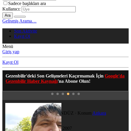
Sadece başlıkları ara
Kullanıcı:
Ara
Gelişmiş Arama…
Son Aktivite
Kayıt Ol
Menü
Giriş yap
Kayıt Ol
Gezenbilir'deki Son Gelişmeleri Kaçırmamak İçin
Google'da
Gezenbilir Haber Kaynağı
'na Abone Olun!
yugun
YÜCEL GÜNDÜZ
·
Konum
Ankara
Katılım
17 Haz 2007