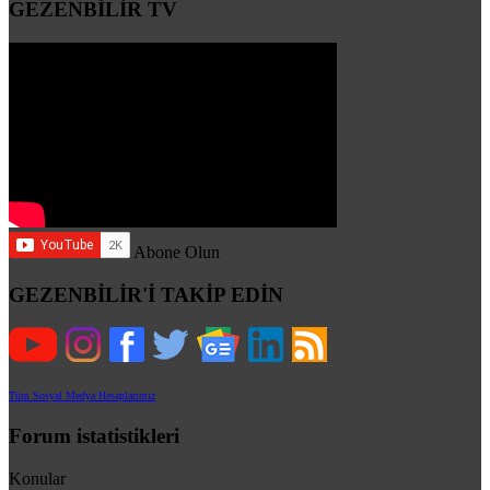
GEZENBİLİR TV
Abone Olun
GEZENBİLİR'İ TAKİP EDİN
Tüm Sosyal Medya Hesaplarımız
Forum istatistikleri
Konular