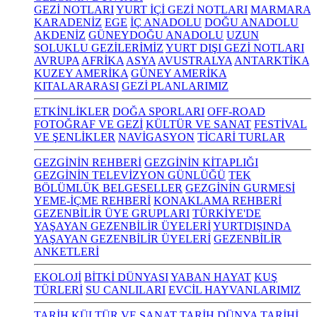
GEZİ NOTLARI
YURT İÇİ GEZİ NOTLARI
MARMARA
KARADENİZ
EGE
İÇ ANADOLU
DOĞU ANADOLU
AKDENİZ
GÜNEYDOĞU ANADOLU
UZUN
SOLUKLU GEZİLERİMİZ
YURT DIŞI GEZİ NOTLARI
AVRUPA
AFRİKA
ASYA
AVUSTRALYA
ANTARKTİKA
KUZEY AMERİKA
GÜNEY AMERİKA
KITALARARASI
GEZİ PLANLARIMIZ
ETKİNLİKLER
DOĞA SPORLARI
OFF-ROAD
FOTOĞRAF VE GEZİ
KÜLTÜR VE SANAT
FESTİVAL
VE ŞENLİKLER
NAVİGASYON
TİCARİ TURLAR
GEZGİNİN REHBERİ
GEZGİNİN KİTAPLIĞI
GEZGİNİN TELEVİZYON GÜNLÜĞÜ
TEK
BÖLÜMLÜK BELGESELLER
GEZGİNİN GURMESİ
YEME-İÇME REHBERİ
KONAKLAMA REHBERİ
GEZENBİLİR ÜYE GRUPLARI
TÜRKİYE'DE
YAŞAYAN GEZENBİLİR ÜYELERİ
YURTDIŞINDA
YAŞAYAN GEZENBİLİR ÜYELERİ
GEZENBİLİR
ANKETLERİ
EKOLOJİ
BİTKİ DÜNYASI
YABAN HAYAT
KUŞ
TÜRLERİ
SU CANLILARI
EVCİL HAYVANLARIMIZ
TARİH KÜLTÜR VE SANAT
TARİH
DÜNYA TARİHİ