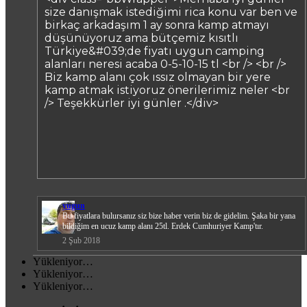
size danışmak istediğimi rica konu var ben ve
birkaç arkadaşım 1 ay sonra kamp atmayı
düşünüyoruz ama bütçemiz kısıtlı
Türkiye&#039;de fiyatı uygun camping
alanları neresi acaba 0-5-10-15 tl <br /> <br />
Biz kamp alanı çok ıssız olmayan bir yere
kamp atmak istiyoruz önerilerimiz neler <br
/> Teşekkürler iyi günler .</div>
yugun
Bu fiyatlara bulursanız siz bize haber verin biz de gidelim. Şaka bir yana
bildiğim en ucuz kamp alanı 25tl. Erdek Cumhuriyer Kamp'tır.
2 Şub 2018
Yükleniyor…
Yükleniyor…
Yükleniyor…