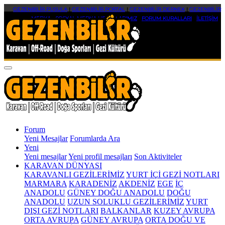
GEZENBİLİR PUSULA
|
GEZENBİLİR PORTAL
|
GEZENBİLİR DERNEK
|
GEZENBİLİR
MEDYA
|
SOSYAL MEDYA HESAPLARIMIZ
|
FORUM KURALLARI
|
İLETİŞİM
Forum
Yeni Mesajlar
Forumlarda Ara
Yeni
Yeni mesajlar
Yeni profil mesajları
Son Aktiviteler
KARAVAN DÜNYASI
KARAVANLI GEZİLERİMİZ
YURT İÇİ GEZİ NOTLARI
MARMARA
KARADENİZ
AKDENİZ
EGE
İÇ
ANADOLU
GÜNEY DOĞU ANADOLU
DOĞU
ANADOLU
UZUN SOLUKLU GEZİLERİMİZ
YURT
DIŞI GEZİ NOTLARI
BALKANLAR
KUZEY AVRUPA
ORTA AVRUPA
GÜNEY AVRUPA
ORTA DOĞU VE