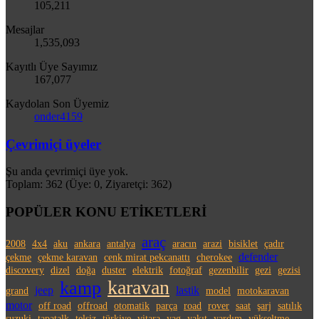
105,211
Mesajlar
1,535,093
Kayıtlı Üye Sayımız
167,077
Kaydolan Son Üyemiz
onder4159
Çevrimiçi üyeler
Şu anda çevrimiçi üye yok.
Toplam: 362 (Üye: 0, Ziyaretçi: 362)
POPÜLER KONU ETİKETLERİ
araç
2008
4x4
aku
ankara
antalya
aracın
arazi
bisiklet
çadır
defender
çekme
çekme karavan
cenk mirat pekcanattı
cherokee
discovery
dizel
doğa
duster
elektrik
fotoğraf
gezenbilir
gezi
gezisi
karavan
kamp
jeep
lastik
grand
model
motokaravan
motor
off road
offroad
otomatik
parça
road
rover
saat
şarj
satılık
suzuki
tapatalk
telsiz
türkiye
vitara
yag
yakıt
yardım
yükseltme