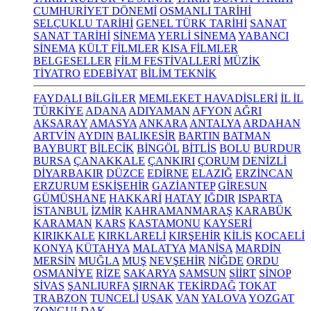
CUMHURİYET DÖNEMİ
OSMANLI TARİHİ
SELÇUKLU TARİHİ
GENEL TÜRK TARİHİ
SANAT
SANAT TARİHİ
SİNEMA
YERLİ SİNEMA
YABANCI
SİNEMA
KÜLT FİLMLER
KISA FİLMLER
BELGESELLER
FİLM FESTİVALLERİ
MÜZİK
TİYATRO
EDEBİYAT
BİLİM TEKNİK
FAYDALI BİLGİLER
MEMLEKET HAVADİSLERİ
İL İL
TÜRKİYE
ADANA
ADIYAMAN
AFYON
AĞRI
AKSARAY
AMASYA
ANKARA
ANTALYA
ARDAHAN
ARTVİN
AYDIN
BALIKESİR
BARTIN
BATMAN
BAYBURT
BİLECİK
BİNGÖL
BİTLİS
BOLU
BURDUR
BURSA
ÇANAKKALE
ÇANKIRI
ÇORUM
DENİZLİ
DİYARBAKIR
DÜZCE
EDİRNE
ELAZIĞ
ERZİNCAN
ERZURUM
ESKİŞEHİR
GAZİANTEP
GİRESUN
GÜMÜŞHANE
HAKKARİ
HATAY
IĞDIR
ISPARTA
İSTANBUL
İZMİR
KAHRAMANMARAŞ
KARABÜK
KARAMAN
KARS
KASTAMONU
KAYSERİ
KIRIKKALE
KIRKLARELİ
KIRŞEHİR
KİLİS
KOCAELİ
KONYA
KÜTAHYA
MALATYA
MANİSA
MARDİN
MERSİN
MUĞLA
MUŞ
NEVŞEHİR
NİĞDE
ORDU
OSMANİYE
RİZE
SAKARYA
SAMSUN
SİİRT
SİNOP
SİVAS
ŞANLIURFA
ŞIRNAK
TEKİRDAĞ
TOKAT
TRABZON
TUNCELİ
UŞAK
VAN
YALOVA
YOZGAT
ZONGULDAK