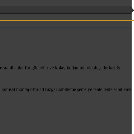
tabil kalır. En günevilir ve kolay kullanımlı vidalı çadır kazığı...
m
kumsal
montaj
offroad
rüzgar
sabitleme
şemsiye
tente
tente sabitleme