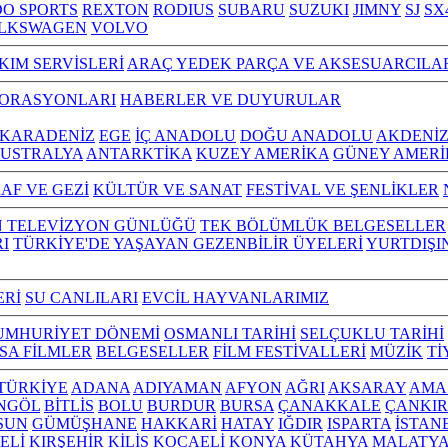
O SPORTS
REXTON
RODIUS
SUBARU
SUZUKI
JIMNY
SJ
SX
LKSWAGEN
VOLVO
KIM SERVİSLERİ
ARAÇ YEDEK PARÇA VE AKSESUARCILA
TORASYONLARI
HABERLER VE DUYURULAR
KARADENİZ
EGE
İÇ ANADOLU
DOĞU ANADOLU
AKDENİ
USTRALYA
ANTARKTİKA
KUZEY AMERİKA
GÜNEY AMERİ
AF VE GEZİ
KÜLTÜR VE SANAT
FESTİVAL VE ŞENLİKLER
N TELEVİZYON GÜNLÜĞÜ
TEK BÖLÜMLÜK BELGESELLER
I
TÜRKİYE'DE YAŞAYAN GEZENBİLİR ÜYELERİ
YURTDIŞI
ERİ
SU CANLILARI
EVCİL HAYVANLARIMIZ
UMHURİYET DÖNEMİ
OSMANLI TARİHİ
SELÇUKLU TARİHİ
ISA FİLMLER
BELGESELLER
FİLM FESTİVALLERİ
MÜZİK
Tİ
L TÜRKİYE
ADANA
ADIYAMAN
AFYON
AĞRI
AKSARAY
AMA
NGÖL
BİTLİS
BOLU
BURDUR
BURSA
ÇANAKKALE
ÇANKIR
SUN
GÜMÜŞHANE
HAKKARİ
HATAY
IĞDIR
ISPARTA
İSTAN
ELİ
KIRŞEHİR
KİLİS
KOCAELİ
KONYA
KÜTAHYA
MALATY