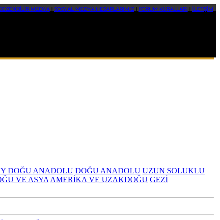
GEZENBİLİR MEDYA
|
SOSYAL MEDYA HESAPLARIMIZ
|
FORUM KURALLARI
|
İLETİŞİM
Y DOĞU ANADOLU
DOĞU ANADOLU
UZUN SOLUKLU
OĞU VE ASYA
AMERİKA VE UZAKDOĞU
GEZİ