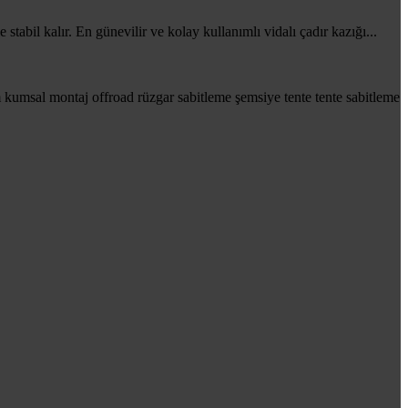
tabil kalır. En günevilir ve kolay kullanımlı vidalı çadır kazığı...
m
kumsal
montaj
offroad
rüzgar
sabitleme
şemsiye
tente
tente sabitleme