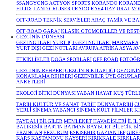
SSANGYONG
ACTYON SPORTS
KORANDO
KORAND
HILUX
LAND CRUISER
PRADO
RAV4
UAZ
URAL
VO
OFF-ROAD TEKNİK
SERVİSLER
ARAÇ TAMİR VE BA
OFF-ROAD GARAJ
KLASİK OTOMOBİLLER VE RES
GEZGİNİN DÜNYASI
GEZİ NOTLARI
YURT İÇİ GEZİ NOTLARI
MARMARA
YURT DIŞI GEZİ NOTLARI
AVRUPA
AFRİKA
ASYA
AV
ETKİNLİKLER
DOĞA SPORLARI
OFF-ROAD
FOTOĞR
GEZGİNİN REHBERİ
GEZGİNİN KİTAPLIĞI
GEZGİNİ
KONAKLAMA REHBERİ
GEZENBİLİR ÜYE GRUPLAR
ANKETLERİ
EKOLOJİ
BİTKİ DÜNYASI
YABAN HAYAT
KUŞ TÜRL
TARİH KÜLTÜR VE SANAT
TARİH
DÜNYA TARİHİ
C
YERLİ SİNEMA
YABANCI SİNEMA
KÜLT FİLMLER
K
FAYDALI BİLGİLER
MEMLEKET HAVADİSLERİ
İL İ
BALIKESİR
BARTIN
BATMAN
BAYBURT
BİLECİK
Bİ
ERZİNCAN
ERZURUM
ESKİŞEHİR
GAZİANTEP
GİRE
KARS
KASTAMONU
KAYSERİ
KIRIKKALE
KIRKLAR