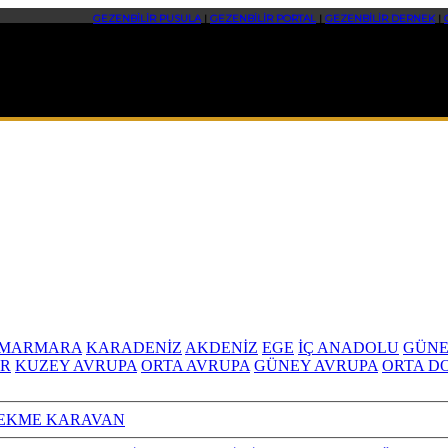
GEZENBİLİR PUSULA
|
GEZENBİLİR PORTAL
|
GEZENBİLİR DERNEK
|
MARMARA
KARADENİZ
AKDENİZ
EGE
İÇ ANADOLU
GÜNE
R
KUZEY AVRUPA
ORTA AVRUPA
GÜNEY AVRUPA
ORTA D
EKME KARAVAN