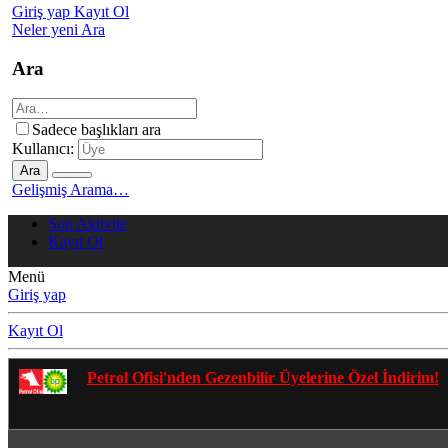
Giriş yap
Kayıt Ol
Neler yeni
Ara
Ara
Sadece başlıkları ara
Kullanıcı:
Ara
Gelişmiş Arama…
Son Aktivite
Kayıt Ol
Menü
Giriş yap
Kayıt Ol
Gezenbilir Whatsapp Grupları'na Katılmak İçin T