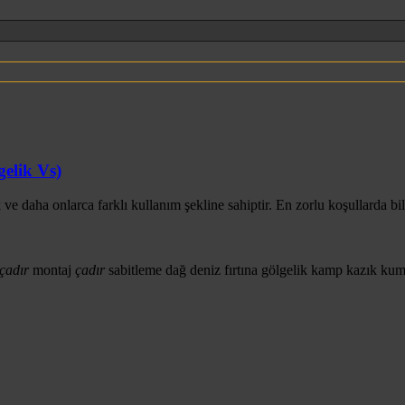
gelik Vs)
 daha onlarca farklı kullanım şekline sahiptir. En zorlu koşullarda bile s
çadır
montaj
çadır
sabitleme
dağ
deniz
fırtına
gölgelik
kamp
kazık
ku