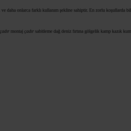
 daha onlarca farklı kullanım şekline sahiptir. En zorlu koşullarda bile s
çadır
montaj
çadır
sabitleme
dağ
deniz
fırtına
gölgelik
kamp
kazık
ku