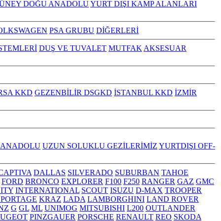
GÜNEY DOĞU ANADOLU
YURT DIŞI KAMP ALANLARI
OLKSWAGEN
PSA GRUBU
DİĞERLERİ
İSTEMLERİ
DUŞ VE TUVALET
MUTFAK
AKSESUAR
RSA KKD
GEZENBİLİR DSGKD
İSTANBUL KKD
İZMİR
 ANADOLU
UZUN SOLUKLU GEZİLERİMİZ
YURTDIŞI OFF-
CAPTIVA
DALLAS
SILVERADO
SUBURBAN
TAHOE
FORD
BRONCO
EXPLORER
F100
F250
RANGER
GAZ
GMC
NITY
INTERNATIONAL
SCOUT
ISUZU
D-MAX
TROOPER
SPORTAGE
KRAZ
LADA
LAMBORGHINI
LAND ROVER
NZ
G
GL
ML
UNIMOG
MITSUBISHI
L200
OUTLANDER
EUGEOT
PINZGAUER
PORSCHE
RENAULT
REO
SKODA