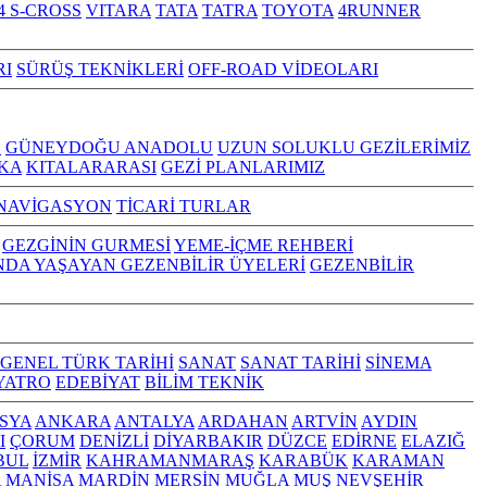
4 S-CROSS
VITARA
TATA
TATRA
TOYOTA
4RUNNER
RI
SÜRÜŞ TEKNİKLERİ
OFF-ROAD VİDEOLARI
Z
GÜNEYDOĞU ANADOLU
UZUN SOLUKLU GEZİLERİMİZ
KA
KITALARARASI
GEZİ PLANLARIMIZ
NAVİGASYON
TİCARİ TURLAR
GEZGİNİN GURMESİ
YEME-İÇME REHBERİ
NDA YAŞAYAN GEZENBİLİR ÜYELERİ
GEZENBİLİR
GENEL TÜRK TARİHİ
SANAT
SANAT TARİHİ
SİNEMA
YATRO
EDEBİYAT
BİLİM TEKNİK
SYA
ANKARA
ANTALYA
ARDAHAN
ARTVİN
AYDIN
I
ÇORUM
DENİZLİ
DİYARBAKIR
DÜZCE
EDİRNE
ELAZIĞ
BUL
İZMİR
KAHRAMANMARAŞ
KARABÜK
KARAMAN
A
MANİSA
MARDİN
MERSİN
MUĞLA
MUŞ
NEVŞEHİR