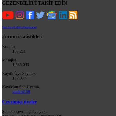
GEZENBİLİR'İ TAKİP EDİN
Tüm Sosyal Medya Hesaplarımız
Forum istatistikleri
Konular
105,211
Mesajlar
1,535,093
Kayıtlı Üye Sayımız
167,077
Kaydolan Son Üyemiz
onder4159
Çevrimiçi üyeler
Şu anda çevrimiçi üye yok.