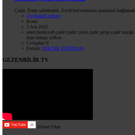
Çadır, Tente sabitlemek. Evcil hayvanınızın tasmasını bağlamak ve
OverlandExplorer
Konu
1 Ara 2022
arazi
bushcraft
çadır
çadır
çivisi
çadır
gergi
çadır
kazığı
tepe
tırman
yelken
Cevaplar: 0
Forum:
TEKNİK EKİPMAN
GEZENBİLİR TV
Abone Olun