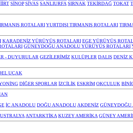
İİRT
SİNOP
SİVAS
ŞANLIURFA
ŞIRNAK
TEKİRDAĞ
TOKAT
IRMANIŞ ROTALARI
YURTDIŞI TIRMANIŞ ROTALARI
TIRM
I
KARADENİZ YÜRÜYÜŞ ROTALARI
EGE YÜRÜYÜŞ ROTAL
ROTALARI
GÜNEYDOĞU ANADOLU YÜRÜYÜŞ ROTALARI
R - DUYURULAR
GEZİLERİMİZ
KULÜPLER
DALIŞ
DENİZ 
EL UÇAK
YONİNG
DİĞER SPORLAR
İZCİLİK
ESKRİM
OKÇULUK
BİNİ
MAN
GE
İÇ ANADOLU
DOĞU ANADOLU
AKDENİZ
GÜNEYDOĞU
USTRALYA
ANTARKTİKA
KUZEY AMERİKA
GÜNEY AMERİ