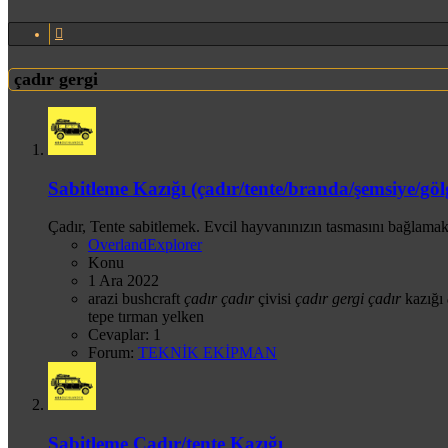
çadır gergi
Sabitleme Kazığı (çadır/tente/branda/şemsiye/göl
Çadır, Tente sabitlemek. Evcil hayvanınızın tasmasını bağlamak ve
OverlandExplorer
Konu
1 Ara 2022
arazi
bushcraft
çadır
çadır
çivisi
çadır
gergi
çadır
kazığı
tepe
tırman
yelken
Cevaplar: 1
Forum:
TEKNİK EKİPMAN
Sabitleme Çadır/tente Kazığı