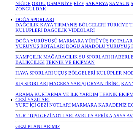
NİĞDE
ORDU
OSMANİYE
RİZE
SAKARYA
SAMSUN
S
ZONGULDAK
DOĞA SPORLARI
DAĞCILIK
KAYA TIRMANIŞ BÖLGELERİ
TÜRKİYE T
KULÜPLERİ
DAĞCILIK VİDEOLARI
DOĞA YÜRÜYÜŞÜ
MARMARA YÜRÜYÜŞ ROTALAR
YÜRÜYÜŞ ROTALARI
DOĞU ANADOLU YÜRÜYÜŞ 
KAMPÇILIK
MAĞARACILIK
SU SPORLARI
HABERLE
BALIKÇILIĞI
TEKNİK VE EKİPMAN
HAVA SPORLARI
UÇUŞ BÖLGELERİ
KULÜPLER
MOD
KIŞ SPORLARI
MACERA YARIŞI
ORYANTİRİNG
KAN
ARAMA KURTARMA VE İLK YARDIM
TEKNİK EKİP
GEZİ YAZILARI
YURT İÇİ GEZİ NOTLARI
MARMARA
KARADENİZ
E
YURT DIŞI GEZİ NOTLARI
AVRUPA
AFRİKA
ASYA
AV
GEZİ PLANLARIMIZ