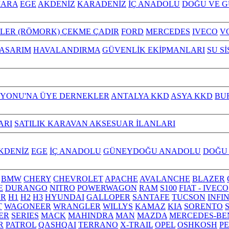
ARA
EGE
AKDENİZ
KARADENİZ
İÇ ANADOLU
DOĞU VE 
ILER (RÖMORK) ÇEKME ÇADIR
FORD
MERCEDES
IVECO
V
TASARIM
HAVALANDIRMA
GÜVENLİK EKİPMANLARI
SU S
YONU'NA ÜYE DERNEKLER
ANTALYA KKD
ASYA KKD
BU
ARI
SATILIK KARAVAN AKSESUAR İLANLARI
KDENİZ
EGE
İÇ ANADOLU
GÜNEYDOĞU ANADOLU
DOĞU
BMW
CHERY
CHEVROLET
APACHE
AVALANCHE
BLAZER
E
DURANGO
NITRO
POWERWAGON
RAM
S100
FIAT - IVECO
R
H1
H2
H3
HYUNDAI
GALLOPER
SANTAFE
TUCSON
INFI
T
WAGONEER
WRANGLER
WILLYS
KAMAZ
KIA
SORENTO
ER
SERIES
MACK
MAHINDRA
MAN
MAZDA
MERCEDES-BE
R
PATROL
QASHQAI
TERRANO
X-TRAIL
OPEL
OSHKOSH
P