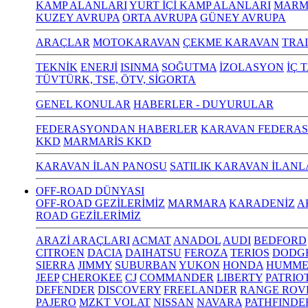
KAMP ALANLARI
YURT İÇİ KAMP ALANLARI
MARM
KUZEY AVRUPA
ORTA AVRUPA
GÜNEY AVRUPA
ARAÇLAR
MOTOKARAVAN
ÇEKME KARAVAN
TRA
TEKNİK
ENERJİ
ISINMA
SOĞUTMA
İZOLASYON
İÇ 
TÜVTÜRK, TSE, ÖTV, SİGORTA
GENEL KONULAR
HABERLER - DUYURULAR
FEDERASYONDAN HABERLER
KARAVAN FEDERAS
KKD
MARMARİS KKD
KARAVAN İLAN PANOSU
SATILIK KARAVAN İLANL
OFF-ROAD DÜNYASI
OFF-ROAD GEZİLERİMİZ
MARMARA
KARADENİZ
A
ROAD GEZİLERİMİZ
ARAZİ ARAÇLARI
ACMAT
ANADOL
AUDI
BEDFORD
CITROEN
DACIA
DAIHATSU
FEROZA
TERIOS
DODG
SIERRA
JIMMY
SUBURBAN
YUKON
HONDA
HUMME
JEEP
CHEROKEE
CJ
COMMANDER
LIBERTY
PATRIO
DEFENDER
DISCOVERY
FREELANDER
RANGE ROV
PAJERO
MZKT VOLAT
NISSAN
NAVARA
PATHFINDE