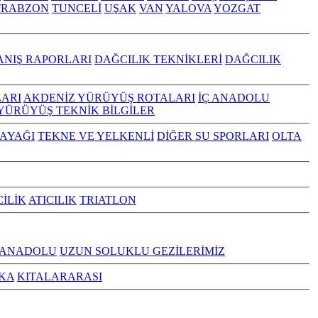
TRABZON
TUNCELİ
UŞAK
VAN
YALOVA
YOZGAT
ANIŞ RAPORLARI
DAĞCILIK TEKNİKLERİ
DAĞCILIK
ARI
AKDENİZ YÜRÜYÜŞ ROTALARI
İÇ ANADOLU
YÜRÜYÜŞ TEKNİK BİLGİLER
KAYAĞI
TEKNE VE YELKENLİ
DİĞER SU SPORLARI
OLTA
CİLİK
ATICILIK
TRIATLON
 ANADOLU
UZUN SOLUKLU GEZİLERİMİZ
KA
KITALARARASI