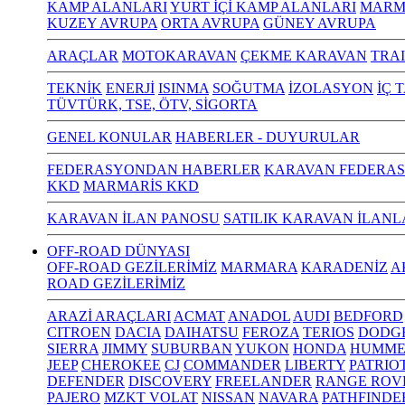
KAMP ALANLARI
YURT İÇİ KAMP ALANLARI
MARM
KUZEY AVRUPA
ORTA AVRUPA
GÜNEY AVRUPA
ARAÇLAR
MOTOKARAVAN
ÇEKME KARAVAN
TRA
TEKNİK
ENERJİ
ISINMA
SOĞUTMA
İZOLASYON
İÇ 
TÜVTÜRK, TSE, ÖTV, SİGORTA
GENEL KONULAR
HABERLER - DUYURULAR
FEDERASYONDAN HABERLER
KARAVAN FEDERAS
KKD
MARMARİS KKD
KARAVAN İLAN PANOSU
SATILIK KARAVAN İLANL
OFF-ROAD DÜNYASI
OFF-ROAD GEZİLERİMİZ
MARMARA
KARADENİZ
A
ROAD GEZİLERİMİZ
ARAZİ ARAÇLARI
ACMAT
ANADOL
AUDI
BEDFORD
CITROEN
DACIA
DAIHATSU
FEROZA
TERIOS
DODG
SIERRA
JIMMY
SUBURBAN
YUKON
HONDA
HUMME
JEEP
CHEROKEE
CJ
COMMANDER
LIBERTY
PATRIO
DEFENDER
DISCOVERY
FREELANDER
RANGE ROV
PAJERO
MZKT VOLAT
NISSAN
NAVARA
PATHFINDE