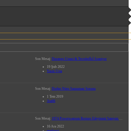
Son Mesaj:
Durango Ustasi & Tecrubelİsİ Araniyor
19 Şub 2022
Yasin Usta
Son Mesaj:
Dodge Nitro Sanzuman Sorunu
1 Tem 2019
Ata66
Son Mesaj:
1974 Powerwagoon Restore Edeyimmi Satayım Mı ......
16 Ara 2022
merkezci