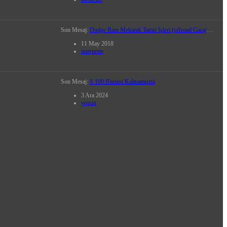
Son Mesaj:
Dodge Ram Mekanik Tamir İşleri (offroad Garajı - Orçun Usta 0532 658 88 65)
11 May 2018
interprete
Son Mesaj:
S 100 Hastasi Kalmamişmi
3 Ara 2024
yugun