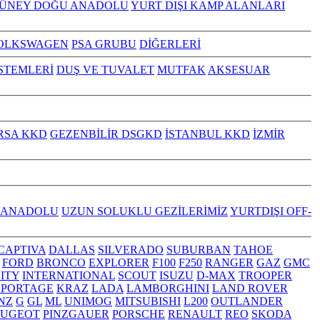
GÜNEY DOĞU ANADOLU
YURT DIŞI KAMP ALANLARI
OLKSWAGEN
PSA GRUBU
DİĞERLERİ
İSTEMLERİ
DUŞ VE TUVALET
MUTFAK
AKSESUAR
RSA KKD
GEZENBİLİR DSGKD
İSTANBUL KKD
İZMİR
 ANADOLU
UZUN SOLUKLU GEZİLERİMİZ
YURTDIŞI OFF-
CAPTIVA
DALLAS
SILVERADO
SUBURBAN
TAHOE
FORD
BRONCO
EXPLORER
F100
F250
RANGER
GAZ
GMC
NITY
INTERNATIONAL
SCOUT
ISUZU
D-MAX
TROOPER
SPORTAGE
KRAZ
LADA
LAMBORGHINI
LAND ROVER
NZ
G
GL
ML
UNIMOG
MITSUBISHI
L200
OUTLANDER
EUGEOT
PINZGAUER
PORSCHE
RENAULT
REO
SKODA