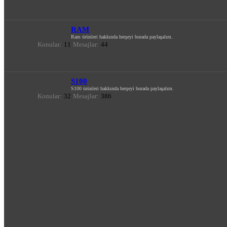
RAM
Ram ürünleri hakkında herşeyi burada paylaşalım.
Konular:
11
Mesajlar:
44
S100
S100 ürünleri hakkında herşeyi burada paylaşalım.
Konular:
32
Mesajlar:
386