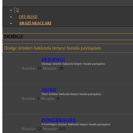
OFF-ROAD
ARAZİ ARAÇLARI
DODGE
Dodge ürünleri hakkında herşeyi burada paylaşalım.
DURANGO
Durango ürünleri hakkında herşeyi burada paylaşalım.
Konular:
10
Mesajlar:
28
NITRO
Nitro ürünleri hakkında herşeyi burada paylaşalım.
Konular:
3
Mesajlar:
9
POWERWAGON
PowerWagon ürünleri hakkında herşeyi burada paylaşalım.
Konular:
12
Mesajlar:
143