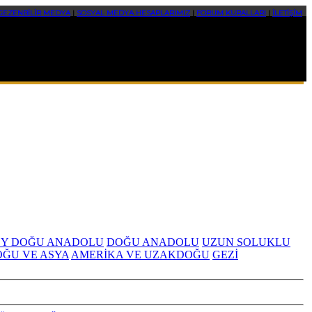
GEZENBİLİR MEDYA
|
SOSYAL MEDYA HESAPLARIMIZ
|
FORUM KURALLARI
|
İLETİŞİM
Y DOĞU ANADOLU
DOĞU ANADOLU
UZUN SOLUKLU
OĞU VE ASYA
AMERİKA VE UZAKDOĞU
GEZİ