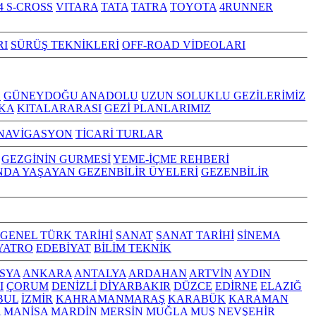
4 S-CROSS
VITARA
TATA
TATRA
TOYOTA
4RUNNER
RI
SÜRÜŞ TEKNİKLERİ
OFF-ROAD VİDEOLARI
Z
GÜNEYDOĞU ANADOLU
UZUN SOLUKLU GEZİLERİMİZ
KA
KITALARARASI
GEZİ PLANLARIMIZ
NAVİGASYON
TİCARİ TURLAR
GEZGİNİN GURMESİ
YEME-İÇME REHBERİ
NDA YAŞAYAN GEZENBİLİR ÜYELERİ
GEZENBİLİR
GENEL TÜRK TARİHİ
SANAT
SANAT TARİHİ
SİNEMA
YATRO
EDEBİYAT
BİLİM TEKNİK
SYA
ANKARA
ANTALYA
ARDAHAN
ARTVİN
AYDIN
I
ÇORUM
DENİZLİ
DİYARBAKIR
DÜZCE
EDİRNE
ELAZIĞ
BUL
İZMİR
KAHRAMANMARAŞ
KARABÜK
KARAMAN
A
MANİSA
MARDİN
MERSİN
MUĞLA
MUŞ
NEVŞEHİR