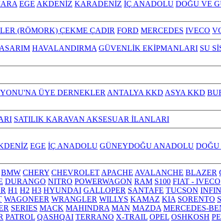
ARA
EGE
AKDENİZ
KARADENİZ
İÇ ANADOLU
DOĞU VE 
ILER (RÖMORK) ÇEKME ÇADIR
FORD
MERCEDES
IVECO
V
TASARIM
HAVALANDIRMA
GÜVENLİK EKİPMANLARI
SU S
YONU'NA ÜYE DERNEKLER
ANTALYA KKD
ASYA KKD
BU
ARI
SATILIK KARAVAN AKSESUAR İLANLARI
KDENİZ
EGE
İÇ ANADOLU
GÜNEYDOĞU ANADOLU
DOĞU
BMW
CHERY
CHEVROLET
APACHE
AVALANCHE
BLAZER
E
DURANGO
NITRO
POWERWAGON
RAM
S100
FIAT - IVECO
R
H1
H2
H3
HYUNDAI
GALLOPER
SANTAFE
TUCSON
INFI
T
WAGONEER
WRANGLER
WILLYS
KAMAZ
KIA
SORENTO
ER
SERIES
MACK
MAHINDRA
MAN
MAZDA
MERCEDES-BE
R
PATROL
QASHQAI
TERRANO
X-TRAIL
OPEL
OSHKOSH
P