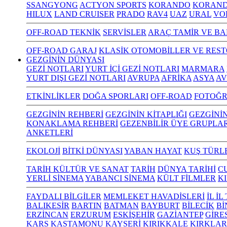
SSANGYONG
ACTYON SPORTS
KORANDO
KORAND
HILUX
LAND CRUISER
PRADO
RAV4
UAZ
URAL
VO
OFF-ROAD TEKNİK
SERVİSLER
ARAÇ TAMİR VE BA
OFF-ROAD GARAJ
KLASİK OTOMOBİLLER VE RES
GEZGİNİN DÜNYASI
GEZİ NOTLARI
YURT İÇİ GEZİ NOTLARI
MARMARA
YURT DIŞI GEZİ NOTLARI
AVRUPA
AFRİKA
ASYA
AV
ETKİNLİKLER
DOĞA SPORLARI
OFF-ROAD
FOTOĞR
GEZGİNİN REHBERİ
GEZGİNİN KİTAPLIĞI
GEZGİNİ
KONAKLAMA REHBERİ
GEZENBİLİR ÜYE GRUPLAR
ANKETLERİ
EKOLOJİ
BİTKİ DÜNYASI
YABAN HAYAT
KUŞ TÜRL
TARİH KÜLTÜR VE SANAT
TARİH
DÜNYA TARİHİ
C
YERLİ SİNEMA
YABANCI SİNEMA
KÜLT FİLMLER
K
FAYDALI BİLGİLER
MEMLEKET HAVADİSLERİ
İL İ
BALIKESİR
BARTIN
BATMAN
BAYBURT
BİLECİK
Bİ
ERZİNCAN
ERZURUM
ESKİŞEHİR
GAZİANTEP
GİRE
KARS
KASTAMONU
KAYSERİ
KIRIKKALE
KIRKLAR