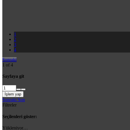
1
2
3
4
Sonraki
1 of 4
Sayfaya git
İşlem yap
Sonraki
Son
Filtreler
Seçilenleri göster:
Yükleniyor…