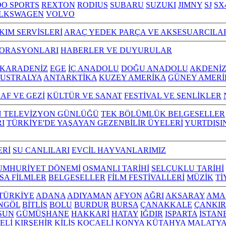
O SPORTS
REXTON
RODIUS
SUBARU
SUZUKI
JIMNY
SJ
SX
LKSWAGEN
VOLVO
KIM SERVİSLERİ
ARAÇ YEDEK PARÇA VE AKSESUARCILA
TORASYONLARI
HABERLER VE DUYURULAR
KARADENİZ
EGE
İÇ ANADOLU
DOĞU ANADOLU
AKDENİ
USTRALYA
ANTARKTİKA
KUZEY AMERİKA
GÜNEY AMERİ
AF VE GEZİ
KÜLTÜR VE SANAT
FESTİVAL VE ŞENLİKLER
N TELEVİZYON GÜNLÜĞÜ
TEK BÖLÜMLÜK BELGESELLER
I
TÜRKİYE'DE YAŞAYAN GEZENBİLİR ÜYELERİ
YURTDIŞI
ERİ
SU CANLILARI
EVCİL HAYVANLARIMIZ
UMHURİYET DÖNEMİ
OSMANLI TARİHİ
SELÇUKLU TARİHİ
ISA FİLMLER
BELGESELLER
FİLM FESTİVALLERİ
MÜZİK
Tİ
L TÜRKİYE
ADANA
ADIYAMAN
AFYON
AĞRI
AKSARAY
AMA
NGÖL
BİTLİS
BOLU
BURDUR
BURSA
ÇANAKKALE
ÇANKIR
SUN
GÜMÜŞHANE
HAKKARİ
HATAY
IĞDIR
ISPARTA
İSTAN
ELİ
KIRŞEHİR
KİLİS
KOCAELİ
KONYA
KÜTAHYA
MALATY