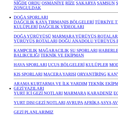
NİĞDE
ORDU
OSMANİYE
RİZE
SAKARYA
SAMSUN
S
ZONGULDAK
DOĞA SPORLARI
DAĞCILIK
KAYA TIRMANIŞ BÖLGELERİ
TÜRKİYE T
KULÜPLERİ
DAĞCILIK VİDEOLARI
DOĞA YÜRÜYÜŞÜ
MARMARA YÜRÜYÜŞ ROTALAR
YÜRÜYÜŞ ROTALARI
DOĞU ANADOLU YÜRÜYÜŞ 
KAMPÇILIK
MAĞARACILIK
SU SPORLARI
HABERLE
BALIKÇILIĞI
TEKNİK VE EKİPMAN
HAVA SPORLARI
UÇUŞ BÖLGELERİ
KULÜPLER
MOD
KIŞ SPORLARI
MACERA YARIŞI
ORYANTİRİNG
KAN
ARAMA KURTARMA VE İLK YARDIM
TEKNİK EKİP
GEZİ YAZILARI
YURT İÇİ GEZİ NOTLARI
MARMARA
KARADENİZ
E
YURT DIŞI GEZİ NOTLARI
AVRUPA
AFRİKA
ASYA
AV
GEZİ PLANLARIMIZ