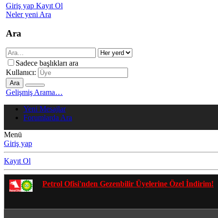
Giriş yap
Kayıt Ol
Neler yeni
Ara
Ara
Sadece başlıkları ara
Kullanıcı:
Ara
Gelişmiş Arama…
Yeni Mesajlar
Forumlarda Ara
Menü
Giriş yap
Kayıt Ol
Gezenbilir Whatsapp Grupları'na Katılmak İçin Tıkl