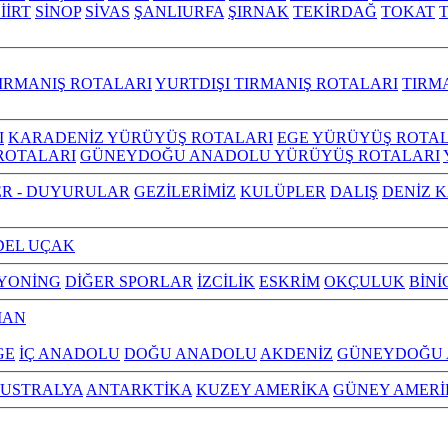
İİRT
SİNOP
SİVAS
ŞANLIURFA
ŞIRNAK
TEKİRDAĞ
TOKAT
IRMANIŞ ROTALARI
YURTDIŞI TIRMANIŞ ROTALARI
TIRM
I
KARADENİZ YÜRÜYÜŞ ROTALARI
EGE YÜRÜYÜŞ ROTAL
ROTALARI
GÜNEYDOĞU ANADOLU YÜRÜYÜŞ ROTALARI
R - DUYURULAR
GEZİLERİMİZ
KULÜPLER
DALIŞ
DENİZ 
EL UÇAK
YONİNG
DİĞER SPORLAR
İZCİLİK
ESKRİM
OKÇULUK
BİNİ
MAN
GE
İÇ ANADOLU
DOĞU ANADOLU
AKDENİZ
GÜNEYDOĞU
USTRALYA
ANTARKTİKA
KUZEY AMERİKA
GÜNEY AMERİ