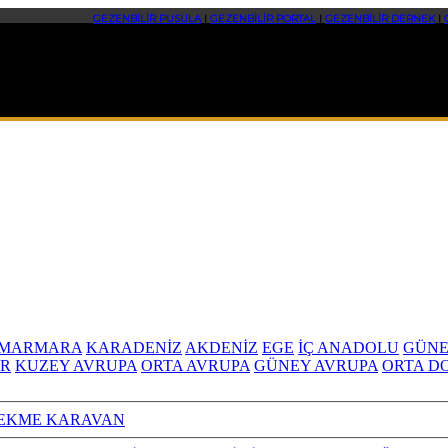
GEZENBİLİR PUSULA
|
GEZENBİLİR PORTAL
|
GEZENBİLİR DERNEK
|
MARMARA
KARADENİZ
AKDENİZ
EGE
İÇ ANADOLU
GÜNE
R
KUZEY AVRUPA
ORTA AVRUPA
GÜNEY AVRUPA
ORTA D
EKME KARAVAN