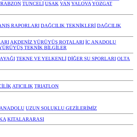
TRABZON
TUNCELİ
UŞAK
VAN
YALOVA
YOZGAT
ANIŞ RAPORLARI
DAĞCILIK TEKNİKLERİ
DAĞCILIK
ARI
AKDENİZ YÜRÜYÜŞ ROTALARI
İÇ ANADOLU
YÜRÜYÜŞ TEKNİK BİLGİLER
KAYAĞI
TEKNE VE YELKENLİ
DİĞER SU SPORLARI
OLTA
CİLİK
ATICILIK
TRIATLON
 ANADOLU
UZUN SOLUKLU GEZİLERİMİZ
KA
KITALARARASI