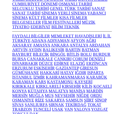
CUMHURİYET DÖNEMİ
OSMANLI TARİHİ
SELÇUKLU TARİHİ
GENEL TÜRK TARİHİ
SANAT
SANAT TARİHİ
SİNEMA
YERLİ SİNEMA
YABANCI
SİNEMA
KÜLT FİLMLER
KISA FİLMLER
BELGESELLER
FİLM FESTİVALLERİ
MÜZİK
TİYATRO
EDEBİYAT
BİLİM TEKNİK
FAYDALI BİLGİLER
MEMLEKET HAVADİSLERİ
İL İL
TÜRKİYE
ADANA
ADIYAMAN
AFYON
AĞRI
AKSARAY
AMASYA
ANKARA
ANTALYA
ARDAHAN
ARTVİN
AYDIN
BALIKESİR
BARTIN
BATMAN
BAYBURT
BİLECİK
BİNGÖL
BİTLİS
BOLU
BURDUR
BURSA
ÇANAKKALE
ÇANKIRI
ÇORUM
DENİZLİ
DİYARBAKIR
DÜZCE
EDİRNE
ELAZIĞ
ERZİNCAN
ERZURUM
ESKİŞEHİR
GAZİANTEP
GİRESUN
GÜMÜŞHANE
HAKKARİ
HATAY
IĞDIR
ISPARTA
İSTANBUL
İZMİR
KAHRAMANMARAŞ
KARABÜK
KARAMAN
KARS
KASTAMONU
KAYSERİ
KIRIKKALE
KIRKLARELİ
KIRŞEHİR
KİLİS
KOCAELİ
KONYA
KÜTAHYA
MALATYA
MANİSA
MARDİN
MERSİN
MUĞLA
MUŞ
NEVŞEHİR
NİĞDE
ORDU
OSMANİYE
RİZE
SAKARYA
SAMSUN
SİİRT
SİNOP
SİVAS
ŞANLIURFA
ŞIRNAK
TEKİRDAĞ
TOKAT
TRABZON
TUNCELİ
UŞAK
VAN
YALOVA
YOZGAT
ZONGULDAK