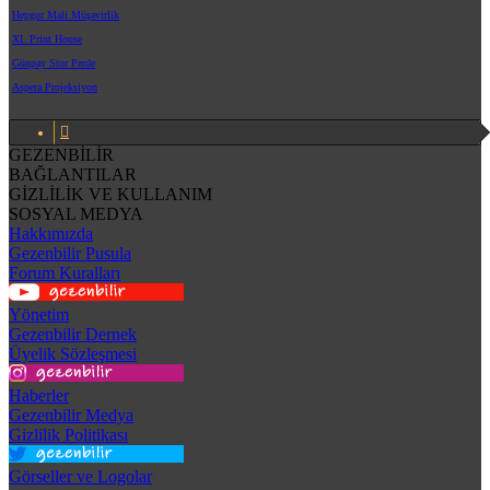
Hepgur Mali Müşavirlik
XL Print House
Günpay Stor Perde
Aspera Projeksiyon
GEZENBİLİR
BAĞLANTILAR
GİZLİLİK VE KULLANIM
SOSYAL MEDYA
Hakkımızda
Gezenbilir Pusula
Forum Kuralları
Yönetim
Gezenbilir Dernek
Üyelik Sözleşmesi
Haberler
Gezenbilir Medya
Gizlilik Politikası
Görseller ve Logolar