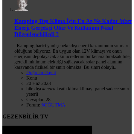
Kamping Dışı Klima İçin En Az Ne Kadar Watt
Enerji Gerçekçi Olur Ve Kullanımı Nasıl
Düzenlenebilirdi ?
. Kamping harici yani şebeke dışı enerji kazanımının sınırları
olduğunu biliyoruz. En uygun olan 12V klimayı ve onun
enerjisini depolayacak akü ücretlerini bir kenara bıraksak bile,
gerekli minimum elektriği sağlayacak solar panel alanının
karavanda fiziksel bir sınırı olmakta. Bu sınırı dolaylı...
Doğrucu Davut
Konu
20 Haz 2023
bile
dışı
kenara
kısıtlı
klima
klimayı
panel
sadece
sınırı
yeterli
Cevaplar: 28
Forum:
SOĞUTMA
GEZENBİLİR TV