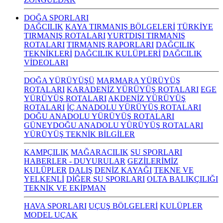
DOĞA SPORLARI
DAĞCILIK
KAYA TIRMANIŞ BÖLGELERİ
TÜRKİYE
TIRMANIŞ ROTALARI
YURTDIŞI TIRMANIŞ
ROTALARI
TIRMANIŞ RAPORLARI
DAĞCILIK
TEKNİKLERİ
DAĞCILIK KULÜPLERİ
DAĞCILIK
VİDEOLARI
DOĞA YÜRÜYÜŞÜ
MARMARA YÜRÜYÜŞ
ROTALARI
KARADENİZ YÜRÜYÜŞ ROTALARI
EGE
YÜRÜYÜŞ ROTALARI
AKDENİZ YÜRÜYÜŞ
ROTALARI
İÇ ANADOLU YÜRÜYÜŞ ROTALARI
DOĞU ANADOLU YÜRÜYÜŞ ROTALARI
GÜNEYDOĞU ANADOLU YÜRÜYÜŞ ROTALARI
YÜRÜYÜŞ TEKNİK BİLGİLER
KAMPÇILIK
MAĞARACILIK
SU SPORLARI
HABERLER - DUYURULAR
GEZİLERİMİZ
KULÜPLER
DALIŞ
DENİZ KAYAĞI
TEKNE VE
YELKENLİ
DİĞER SU SPORLARI
OLTA BALIKÇILIĞI
TEKNİK VE EKİPMAN
HAVA SPORLARI
UÇUŞ BÖLGELERİ
KULÜPLER
MODEL UÇAK