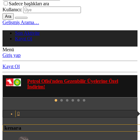
Sadece başlıkları ara
Kullanıcı:
Ara
Gelişmiş Arama…
Son Aktivite
Kayıt Ol
Menü
Giriş yap
Kayıt Ol
Gezenbilir Whatsapp Grupları'na Katılmak İçin
Tıklayın
kenara