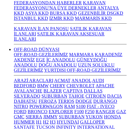
FEDERASYONDAN HABERLER
KARAVAN
FEDERASYONU'NA ÜYE DERNEKLER
ANTALYA
KKD
ASYA KKD
BURSA KKD
GEZENBİLİR DSGKD
İSTANBUL KKD
İZMİR KKD
MARMARİS KKD
KARAVAN İLAN PANOSU
SATILIK KARAVAN
İLANLARI
SATILIK KARAVAN AKSESUAR
İLANLARI
OFF-ROAD DÜNYASI
OFF-ROAD GEZİLERİMİZ
MARMARA
KARADENİZ
AKDENİZ
EGE
İÇ ANADOLU
GÜNEYDOĞU
ANADOLU
DOĞU ANADOLU
UZUN SOLUKLU
GEZİLERİMİZ
YURTDIŞI OFF-ROAD GEZİLERİMİZ
ARAZİ ARAÇLARI
ACMAT
ANADOL
AUDI
BEDFORD
BMW
CHERY
CHEVROLET
APACHE
AVALANCHE
BLAZER
CAPTIVA
DALLAS
SILVERADO
SUBURBAN
TAHOE
CITROEN
DACIA
DAIHATSU
FEROZA
TERIOS
DODGE
DURANGO
NITRO
POWERWAGON
RAM
S100
FIAT - IVECO
FORD
BRONCO
EXPLORER
F100
F250
RANGER
GAZ
GMC
SIERRA
JIMMY
SUBURBAN
YUKON
HONDA
HUMMER
H1
H2
H3
HYUNDAI
GALLOPER
SANTAFE
TUCSON
INFINITY
INTERNATIONAL