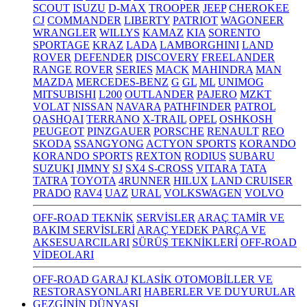
SCOUT
ISUZU
D-MAX
TROOPER
JEEP
CHEROKEE
CJ
COMMANDER
LIBERTY
PATRIOT
WAGONEER
WRANGLER
WILLYS
KAMAZ
KIA
SORENTO
SPORTAGE
KRAZ
LADA
LAMBORGHINI
LAND
ROVER
DEFENDER
DISCOVERY
FREELANDER
RANGE ROVER
SERIES
MACK
MAHINDRA
MAN
MAZDA
MERCEDES-BENZ
G
GL
ML
UNIMOG
MITSUBISHI
L200
OUTLANDER
PAJERO
MZKT
VOLAT
NISSAN
NAVARA
PATHFINDER
PATROL
QASHQAI
TERRANO
X-TRAIL
OPEL
OSHKOSH
PEUGEOT
PINZGAUER
PORSCHE
RENAULT
REO
SKODA
SSANGYONG
ACTYON SPORTS
KORANDO
KORANDO SPORTS
REXTON
RODIUS
SUBARU
SUZUKI
JIMNY
SJ
SX4 S-CROSS
VITARA
TATA
TATRA
TOYOTA
4RUNNER
HILUX
LAND CRUISER
PRADO
RAV4
UAZ
URAL
VOLKSWAGEN
VOLVO
OFF-ROAD TEKNİK
SERVİSLER
ARAÇ TAMİR VE
BAKIM SERVİSLERİ
ARAÇ YEDEK PARÇA VE
AKSESUARCILARI
SÜRÜŞ TEKNİKLERİ
OFF-ROAD
VİDEOLARI
OFF-ROAD GARAJ
KLASİK OTOMOBİLLER VE
RESTORASYONLARI
HABERLER VE DUYURULAR
GEZGİNİN DÜNYASI