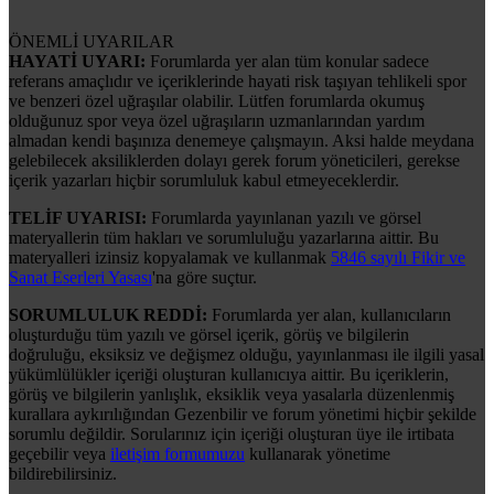
ÖNEMLİ UYARILAR
HAYATİ UYARI:
Forumlarda yer alan tüm konular sadece
referans amaçlıdır ve içeriklerinde hayati risk taşıyan tehlikeli spor
ve benzeri özel uğraşılar olabilir. Lütfen forumlarda okumuş
olduğunuz spor veya özel uğraşıların uzmanlarından yardım
almadan kendi başınıza denemeye çalışmayın. Aksi halde meydana
gelebilecek aksiliklerden dolayı gerek forum yöneticileri, gerekse
içerik yazarları hiçbir sorumluluk kabul etmeyeceklerdir.
TELİF UYARISI:
Forumlarda yayınlanan yazılı ve görsel
materyallerin tüm hakları ve sorumluluğu yazarlarına aittir. Bu
materyalleri izinsiz kopyalamak ve kullanmak
5846 sayılı Fikir ve
Sanat Eserleri Yasası
'na göre suçtur.
SORUMLULUK REDDİ:
Forumlarda yer alan, kullanıcıların
oluşturduğu tüm yazılı ve görsel içerik, görüş ve bilgilerin
doğruluğu, eksiksiz ve değişmez olduğu, yayınlanması ile ilgili yasal
yükümlülükler içeriği oluşturan kullanıcıya aittir. Bu içeriklerin,
görüş ve bilgilerin yanlışlık, eksiklik veya yasalarla düzenlenmiş
kurallara aykırılığından Gezenbilir ve forum yönetimi hiçbir şekilde
sorumlu değildir. Sorularınız için içeriği oluşturan üye ile irtibata
geçebilir veya
iletişim formumuzu
kullanarak yönetime
bildirebilirsiniz.