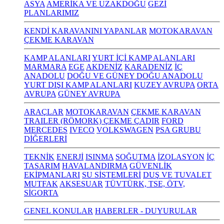
ASYA
AMERİKA VE UZAKDOĞU
GEZİ
PLANLARIMIZ
KENDİ KARAVANINI YAPANLAR
MOTOKARAVAN
ÇEKME KARAVAN
KAMP ALANLARI
YURT İÇİ KAMP ALANLARI
MARMARA
EGE
AKDENİZ
KARADENİZ
İÇ
ANADOLU
DOĞU VE GÜNEY DOĞU ANADOLU
YURT DIŞI KAMP ALANLARI
KUZEY AVRUPA
ORTA
AVRUPA
GÜNEY AVRUPA
ARAÇLAR
MOTOKARAVAN
ÇEKME KARAVAN
TRAILER (RÖMORK) ÇEKME ÇADIR
FORD
MERCEDES
IVECO
VOLKSWAGEN
PSA GRUBU
DİĞERLERİ
TEKNİK
ENERJİ
ISINMA
SOĞUTMA
İZOLASYON
İÇ
TASARIM
HAVALANDIRMA
GÜVENLİK
EKİPMANLARI
SU SİSTEMLERİ
DUŞ VE TUVALET
MUTFAK
AKSESUAR
TÜVTÜRK, TSE, ÖTV,
SİGORTA
GENEL KONULAR
HABERLER - DUYURULAR