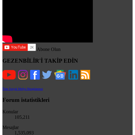
Abone Olun
GEZENBİLİR'İ TAKİP EDİN
Tüm Sosyal Medya Hesaplarımız
Forum istatistikleri
Konular
105,211
Mesajlar
1,535,093