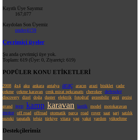
Kayıtlı Üye Sayımız
167,077
Kaydolan Son Üyemiz
onder4159
Çevrimiçi üyeler
Şu anda çevrimiçi üye yok.
Toplam: 619 (Üye: 0, Ziyaretçi: 619)
POPÜLER KONU ETİKETLERİ
araç
2008
4x4
aku
ankara
antalya
aracın
arazi
bisiklet
çadır
defender
çekme
çekme karavan
cenk mirat pekcanattı
cherokee
discovery
dizel
doğa
duster
elektrik
fotoğraf
gezenbilir
gezi
gezisi
karavan
kamp
jeep
lastik
grand
model
motokaravan
motor
off road
offroad
otomatik
parça
road
rover
saat
şarj
satılık
suzuki
tapatalk
telsiz
türkiye
vitara
yag
yakıt
yardım
yükseltme
Destekçilerimiz