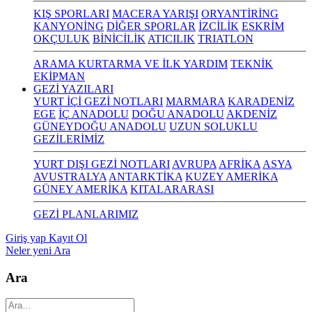
KIŞ SPORLARI
MACERA YARIŞI
ORYANTİRİNG
KANYONİNG
DİĞER SPORLAR
İZCİLİK
ESKRİM
OKÇULUK
BİNİCİLİK
ATICILIK
TRIATLON
ARAMA KURTARMA VE İLK YARDIM
TEKNİK
EKİPMAN
GEZİ YAZILARI
YURT İÇİ GEZİ NOTLARI
MARMARA
KARADENİZ
EGE
İÇ ANADOLU
DOĞU ANADOLU
AKDENİZ
GÜNEYDOĞU ANADOLU
UZUN SOLUKLU
GEZİLERİMİZ
YURT DIŞI GEZİ NOTLARI
AVRUPA
AFRİKA
ASYA
AVUSTRALYA
ANTARKTİKA
KUZEY AMERİKA
GÜNEY AMERİKA
KITALARARASI
GEZİ PLANLARIMIZ
Giriş yap
Kayıt Ol
Neler yeni
Ara
Ara