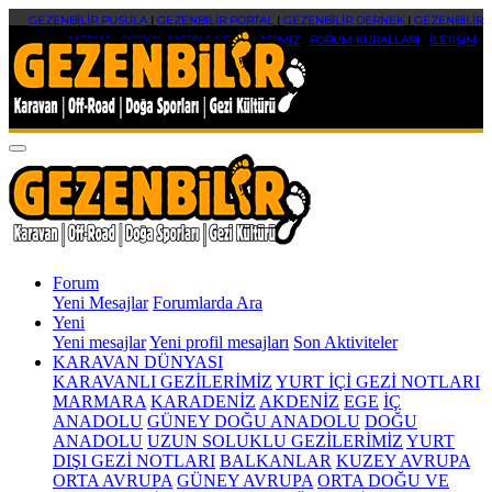
GEZENBİLİR PUSULA
|
GEZENBİLİR PORTAL
|
GEZENBİLİR DERNEK
|
GEZENBİLİR
MEDYA
|
SOSYAL MEDYA HESAPLARIMIZ
|
FORUM KURALLARI
|
İLETİŞİM
Forum
Yeni Mesajlar
Forumlarda Ara
Yeni
Yeni mesajlar
Yeni profil mesajları
Son Aktiviteler
KARAVAN DÜNYASI
KARAVANLI GEZİLERİMİZ
YURT İÇİ GEZİ NOTLARI
MARMARA
KARADENİZ
AKDENİZ
EGE
İÇ
ANADOLU
GÜNEY DOĞU ANADOLU
DOĞU
ANADOLU
UZUN SOLUKLU GEZİLERİMİZ
YURT
DIŞI GEZİ NOTLARI
BALKANLAR
KUZEY AVRUPA
ORTA AVRUPA
GÜNEY AVRUPA
ORTA DOĞU VE