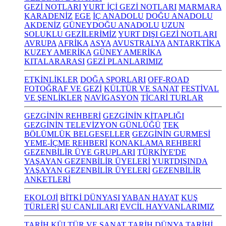
GEZİ NOTLARI
YURT İÇİ GEZİ NOTLARI
MARMARA
KARADENİZ
EGE
İÇ ANADOLU
DOĞU ANADOLU
AKDENİZ
GÜNEYDOĞU ANADOLU
UZUN
SOLUKLU GEZİLERİMİZ
YURT DIŞI GEZİ NOTLARI
AVRUPA
AFRİKA
ASYA
AVUSTRALYA
ANTARKTİKA
KUZEY AMERİKA
GÜNEY AMERİKA
KITALARARASI
GEZİ PLANLARIMIZ
ETKİNLİKLER
DOĞA SPORLARI
OFF-ROAD
FOTOĞRAF VE GEZİ
KÜLTÜR VE SANAT
FESTİVAL
VE ŞENLİKLER
NAVİGASYON
TİCARİ TURLAR
GEZGİNİN REHBERİ
GEZGİNİN KİTAPLIĞI
GEZGİNİN TELEVİZYON GÜNLÜĞÜ
TEK
BÖLÜMLÜK BELGESELLER
GEZGİNİN GURMESİ
YEME-İÇME REHBERİ
KONAKLAMA REHBERİ
GEZENBİLİR ÜYE GRUPLARI
TÜRKİYE'DE
YAŞAYAN GEZENBİLİR ÜYELERİ
YURTDIŞINDA
YAŞAYAN GEZENBİLİR ÜYELERİ
GEZENBİLİR
ANKETLERİ
EKOLOJİ
BİTKİ DÜNYASI
YABAN HAYAT
KUŞ
TÜRLERİ
SU CANLILARI
EVCİL HAYVANLARIMIZ
TARİH KÜLTÜR VE SANAT
TARİH
DÜNYA TARİHİ