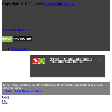
Copyright © 1999 - 2026
GezenBilir Medya
Sunucu Durumu
Bize ulaşın
PETROL OFİSİ'NDEN GEZENBİLİR
ÜYELERİNE ÖZEL İNDİRİM!
Bu site çerezler kullanır. Bu siteyi kullanmaya devam ederek çerez kullanımımızı kabul
etmiş olursunuz.
Kabul
Daha fazla bilgi edin…
Geri
Üst