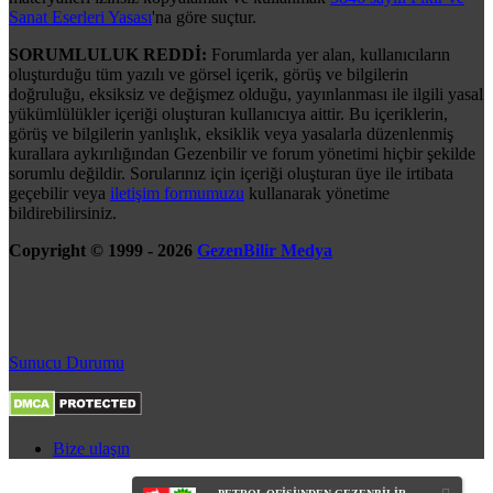
Sanat Eserleri Yasası
'na göre suçtur.
SORUMLULUK REDDİ:
Forumlarda yer alan, kullanıcıların
oluşturduğu tüm yazılı ve görsel içerik, görüş ve bilgilerin
doğruluğu, eksiksiz ve değişmez olduğu, yayınlanması ile ilgili yasal
yükümlülükler içeriği oluşturan kullanıcıya aittir. Bu içeriklerin,
görüş ve bilgilerin yanlışlık, eksiklik veya yasalarla düzenlenmiş
kurallara aykırılığından Gezenbilir ve forum yönetimi hiçbir şekilde
sorumlu değildir. Sorularınız için içeriği oluşturan üye ile irtibata
geçebilir veya
iletişim formumuzu
kullanarak yönetime
bildirebilirsiniz.
Copyright © 1999 - 2026
GezenBilir Medya
Sunucu Durumu
Bize ulaşın