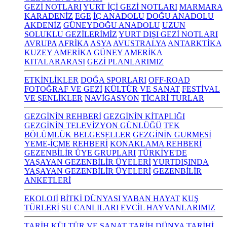
GEZİ NOTLARI
YURT İÇİ GEZİ NOTLARI
MARMARA
KARADENİZ
EGE
İÇ ANADOLU
DOĞU ANADOLU
AKDENİZ
GÜNEYDOĞU ANADOLU
UZUN
SOLUKLU GEZİLERİMİZ
YURT DIŞI GEZİ NOTLARI
AVRUPA
AFRİKA
ASYA
AVUSTRALYA
ANTARKTİKA
KUZEY AMERİKA
GÜNEY AMERİKA
KITALARARASI
GEZİ PLANLARIMIZ
ETKİNLİKLER
DOĞA SPORLARI
OFF-ROAD
FOTOĞRAF VE GEZİ
KÜLTÜR VE SANAT
FESTİVAL
VE ŞENLİKLER
NAVİGASYON
TİCARİ TURLAR
GEZGİNİN REHBERİ
GEZGİNİN KİTAPLIĞI
GEZGİNİN TELEVİZYON GÜNLÜĞÜ
TEK
BÖLÜMLÜK BELGESELLER
GEZGİNİN GURMESİ
YEME-İÇME REHBERİ
KONAKLAMA REHBERİ
GEZENBİLİR ÜYE GRUPLARI
TÜRKİYE'DE
YAŞAYAN GEZENBİLİR ÜYELERİ
YURTDIŞINDA
YAŞAYAN GEZENBİLİR ÜYELERİ
GEZENBİLİR
ANKETLERİ
EKOLOJİ
BİTKİ DÜNYASI
YABAN HAYAT
KUŞ
TÜRLERİ
SU CANLILARI
EVCİL HAYVANLARIMIZ
TARİH KÜLTÜR VE SANAT
TARİH
DÜNYA TARİHİ