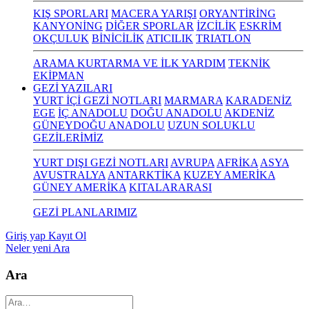
KIŞ SPORLARI
MACERA YARIŞI
ORYANTİRİNG
KANYONİNG
DİĞER SPORLAR
İZCİLİK
ESKRİM
OKÇULUK
BİNİCİLİK
ATICILIK
TRIATLON
ARAMA KURTARMA VE İLK YARDIM
TEKNİK
EKİPMAN
GEZİ YAZILARI
YURT İÇİ GEZİ NOTLARI
MARMARA
KARADENİZ
EGE
İÇ ANADOLU
DOĞU ANADOLU
AKDENİZ
GÜNEYDOĞU ANADOLU
UZUN SOLUKLU
GEZİLERİMİZ
YURT DIŞI GEZİ NOTLARI
AVRUPA
AFRİKA
ASYA
AVUSTRALYA
ANTARKTİKA
KUZEY AMERİKA
GÜNEY AMERİKA
KITALARARASI
GEZİ PLANLARIMIZ
Giriş yap
Kayıt Ol
Neler yeni
Ara
Ara