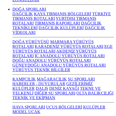
DOĞA SPORLARI
DAĞCILIK
KAYA TIRMANIŞ BÖLGELERİ
TÜRKİYE
TIRMANIŞ ROTALARI
YURTDIŞI TIRMANIŞ
ROTALARI
TIRMANIŞ RAPORLARI
DAĞCILIK
TEKNİKLERİ
DAĞCILIK KULÜPLERİ
DAĞCILIK
VİDEOLARI
DOĞA YÜRÜYÜŞÜ
MARMARA YÜRÜYÜŞ
ROTALARI
KARADENİZ YÜRÜYÜŞ ROTALARI
EGE
YÜRÜYÜŞ ROTALARI
AKDENİZ YÜRÜYÜŞ
ROTALARI
İÇ ANADOLU YÜRÜYÜŞ ROTALARI
DOĞU ANADOLU YÜRÜYÜŞ ROTALARI
GÜNEYDOĞU ANADOLU YÜRÜYÜŞ ROTALARI
YÜRÜYÜŞ TEKNİK BİLGİLER
KAMPÇILIK
MAĞARACILIK
SU SPORLARI
HABERLER - DUYURULAR
GEZİLERİMİZ
KULÜPLER
DALIŞ
DENİZ KAYAĞI
TEKNE VE
YELKENLİ
DİĞER SU SPORLARI
OLTA BALIKÇILIĞI
TEKNİK VE EKİPMAN
HAVA SPORLARI
UÇUŞ BÖLGELERİ
KULÜPLER
MODEL UÇAK