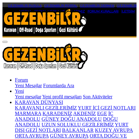
GEZENBİLİR PUSULA
|
GEZENBİLİR PORTAL
|
GEZENBİLİR DERNEK
|
GEZENBİLİR
MEDYA
|
SOSYAL MEDYA HESAPLARIMIZ
|
FORUM KURALLARI
|
İLETİŞİM
Forum
Yeni Mesajlar
Forumlarda Ara
Yeni
Yeni mesajlar
Yeni profil mesajları
Son Aktiviteler
KARAVAN DÜNYASI
KARAVANLI GEZİLERİMİZ
YURT İÇİ GEZİ NOTLARI
MARMARA
KARADENİZ
AKDENİZ
EGE
İÇ
ANADOLU
GÜNEY DOĞU ANADOLU
DOĞU
ANADOLU
UZUN SOLUKLU GEZİLERİMİZ
YURT
DIŞI GEZİ NOTLARI
BALKANLAR
KUZEY AVRUPA
ORTA AVRUPA
GÜNEY AVRUPA
ORTA DOĞU VE