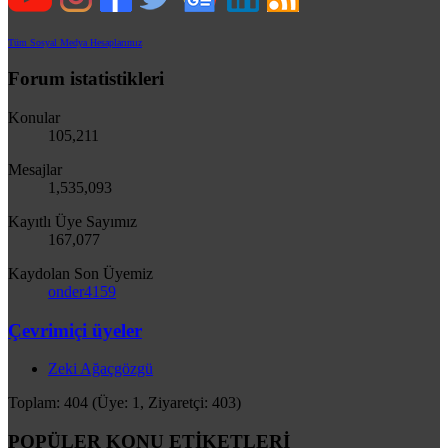
Tüm Sosyal Medya Hesaplarımız
Forum istatistikleri
Konular
105,211
Mesajlar
1,535,093
Kayıtlı Üye Sayımız
167,077
Kaydolan Son Üyemiz
onder4159
Çevrimiçi üyeler
Zeki Ağaçgözgü
Toplam: 404 (Üye: 1, Ziyaretçi: 403)
POPÜLER KONU ETİKETLERİ