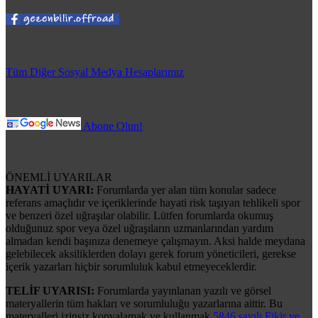
Tüm Diğer Sosyal Medya Hesaplarımız
Abone Olun!
ÖNEMLİ UYARILAR
HAYATİ UYARI:
Forumlarda yer alan tüm konular sadece
referans amaçlıdır ve içeriklerinde hayati risk taşıyan tehlikeli spor
ve benzeri özel uğraşılar olabilir. Lütfen forumlarda okumuş
olduğunuz spor veya özel uğraşıların uzmanlarından yardım
almadan kendi başınıza denemeye çalışmayın. Aksi halde meydana
gelebilecek aksiliklerden dolayı gerek forum yöneticileri, gerekse
içerik yazarları hiçbir sorumluluk kabul etmeyeceklerdir.
TELİF UYARISI:
Forumlarda yayınlanan yazılı ve görsel
materyallerin tüm hakları ve sorumluluğu yazarlarına aittir. Bu
materyalleri izinsiz kopyalamak ve kullanmak
5846 sayılı Fikir ve