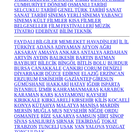
CUMHURİYET DÖNEMİ
OSMANLI TARİHİ
SELÇUKLU TARİHİ
GENEL TÜRK TARİHİ
SANAT
SANAT TARİHİ
SİNEMA
YERLİ SİNEMA
YABANCI
SİNEMA
KÜLT FİLMLER
KISA FİLMLER
BELGESELLER
FİLM FESTİVALLERİ
MÜZİK
TİYATRO
EDEBİYAT
BİLİM TEKNİK
FAYDALI BİLGİLER
MEMLEKET HAVADİSLERİ
İL İL
TÜRKİYE
ADANA
ADIYAMAN
AFYON
AĞRI
AKSARAY
AMASYA
ANKARA
ANTALYA
ARDAHAN
ARTVİN
AYDIN
BALIKESİR
BARTIN
BATMAN
BAYBURT
BİLECİK
BİNGÖL
BİTLİS
BOLU
BURDUR
BURSA
ÇANAKKALE
ÇANKIRI
ÇORUM
DENİZLİ
DİYARBAKIR
DÜZCE
EDİRNE
ELAZIĞ
ERZİNCAN
ERZURUM
ESKİŞEHİR
GAZİANTEP
GİRESUN
GÜMÜŞHANE
HAKKARİ
HATAY
IĞDIR
ISPARTA
İSTANBUL
İZMİR
KAHRAMANMARAŞ
KARABÜK
KARAMAN
KARS
KASTAMONU
KAYSERİ
KIRIKKALE
KIRKLARELİ
KIRŞEHİR
KİLİS
KOCAELİ
KONYA
KÜTAHYA
MALATYA
MANİSA
MARDİN
MERSİN
MUĞLA
MUŞ
NEVŞEHİR
NİĞDE
ORDU
OSMANİYE
RİZE
SAKARYA
SAMSUN
SİİRT
SİNOP
SİVAS
ŞANLIURFA
ŞIRNAK
TEKİRDAĞ
TOKAT
TRABZON
TUNCELİ
UŞAK
VAN
YALOVA
YOZGAT
ZONGULDAK