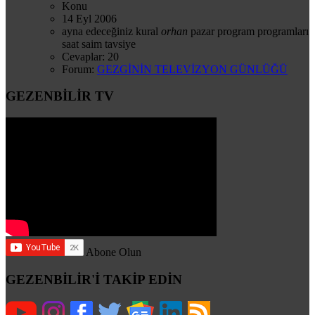
Konu
14 Eyl 2006
ayna
edeceğiniz
kural
orhan
pazar
program
programları
saat
saim
tavsiye
Cevaplar: 20
Forum:
GEZGİNİN TELEVİZYON GÜNLÜĞÜ
GEZENBİLİR TV
Abone Olun
GEZENBİLİR'İ TAKİP EDİN