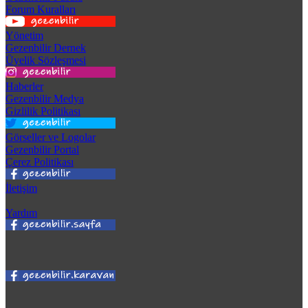
Forum Kuralları
Yönetim
Gezenbilir Dernek
Üyelik Sözleşmesi
Haberler
Gezenbilir Medya
Gizlilik Politikası
Görseller ve Logolar
Gezenbilir Portal
Çerez Politikası
İletişim
Yardım