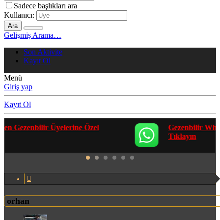
Sadece başlıkları ara
Kullanıcı:
Ara
Gelişmiş Arama…
Son Aktivite
Kayıt Ol
Menü
Giriş yap
Kayıt Ol
Gezenbilir Whatsapp Grupları'na Katılmak İçin
Tıklayın
orhan