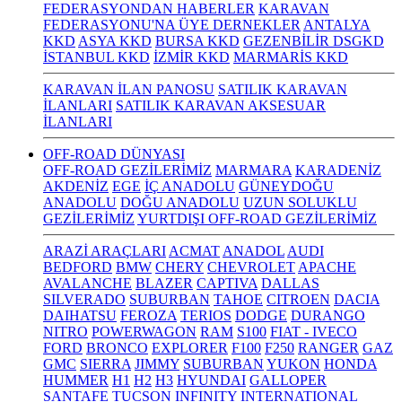
FEDERASYONDAN HABERLER
KARAVAN
FEDERASYONU'NA ÜYE DERNEKLER
ANTALYA
KKD
ASYA KKD
BURSA KKD
GEZENBİLİR DSGKD
İSTANBUL KKD
İZMİR KKD
MARMARİS KKD
KARAVAN İLAN PANOSU
SATILIK KARAVAN
İLANLARI
SATILIK KARAVAN AKSESUAR
İLANLARI
OFF-ROAD DÜNYASI
OFF-ROAD GEZİLERİMİZ
MARMARA
KARADENİZ
AKDENİZ
EGE
İÇ ANADOLU
GÜNEYDOĞU
ANADOLU
DOĞU ANADOLU
UZUN SOLUKLU
GEZİLERİMİZ
YURTDIŞI OFF-ROAD GEZİLERİMİZ
ARAZİ ARAÇLARI
ACMAT
ANADOL
AUDI
BEDFORD
BMW
CHERY
CHEVROLET
APACHE
AVALANCHE
BLAZER
CAPTIVA
DALLAS
SILVERADO
SUBURBAN
TAHOE
CITROEN
DACIA
DAIHATSU
FEROZA
TERIOS
DODGE
DURANGO
NITRO
POWERWAGON
RAM
S100
FIAT - IVECO
FORD
BRONCO
EXPLORER
F100
F250
RANGER
GAZ
GMC
SIERRA
JIMMY
SUBURBAN
YUKON
HONDA
HUMMER
H1
H2
H3
HYUNDAI
GALLOPER
SANTAFE
TUCSON
INFINITY
INTERNATIONAL