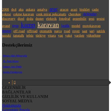
araç
2008
4x4
aku
ankara
antalya
aracın
arazi
bisiklet
çadır
defender
çekme
çekme karavan
cenk mirat pekcanattı
cherokee
discovery
dizel
doğa
duster
elektrik
fotoğraf
gezenbilir
gezi
gezisi
karavan
kamp
jeep
lastik
grand
model
motokaravan
motor
off road
offroad
otomatik
parça
road
rover
saat
şarj
satılık
suzuki
tapatalk
telsiz
türkiye
vitara
yag
yakıt
yardım
yükseltme
Destekçilerimiz
Hepgur Mali Müşavirlik
XL Print House
Günpay Stor Perde
Aspera Projeksiyon
GEZENBİLİR
BAĞLANTILAR
GİZLİLİK VE KULLANIM
SOSYAL MEDYA
Hakkımızda
Gezenbilir Pusula