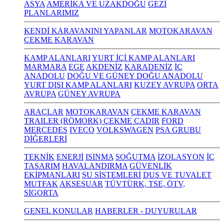
ASYA
AMERİKA VE UZAKDOĞU
GEZİ
PLANLARIMIZ
KENDİ KARAVANINI YAPANLAR
MOTOKARAVAN
ÇEKME KARAVAN
KAMP ALANLARI
YURT İÇİ KAMP ALANLARI
MARMARA
EGE
AKDENİZ
KARADENİZ
İÇ
ANADOLU
DOĞU VE GÜNEY DOĞU ANADOLU
YURT DIŞI KAMP ALANLARI
KUZEY AVRUPA
ORTA
AVRUPA
GÜNEY AVRUPA
ARAÇLAR
MOTOKARAVAN
ÇEKME KARAVAN
TRAILER (RÖMORK) ÇEKME ÇADIR
FORD
MERCEDES
IVECO
VOLKSWAGEN
PSA GRUBU
DİĞERLERİ
TEKNİK
ENERJİ
ISINMA
SOĞUTMA
İZOLASYON
İÇ
TASARIM
HAVALANDIRMA
GÜVENLİK
EKİPMANLARI
SU SİSTEMLERİ
DUŞ VE TUVALET
MUTFAK
AKSESUAR
TÜVTÜRK, TSE, ÖTV,
SİGORTA
GENEL KONULAR
HABERLER - DUYURULAR