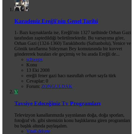
Karadeniz Ereğli'nin Genel Tarihi
1- Bazı kaynaklarda ise, Ereğli'nin 1327 tarihinde Orhan Gazi
tarafından zaptedildiği belirtilmektedir. Bu varsayıma göre,
Orhan Gazi (1324-1360) Taraklıborlu (Safranbolu), Yenice ve
Gönük taraflarına Süleyman Bey komutasında bir kuvvet
göndererek buraları ele geçirmiş ve bu arada Ereğli de...
schweps
Konu
13 Eki 2008
ereğli
fener
gazi
hacı
nasrullah
orhan
sayfa
türk
Cevaplar: 0
Forum:
ZONGULDAK
V
Tavsiye Edeceğiniz Tv Programları
Televizyon kanallarımızda yayınlanan doğa, doğa sporları,
fotoğraf vb. gibi sitemizin konu başlıklarına giren programları
bu başlık altında paylaşalım.
VitaEsMorte