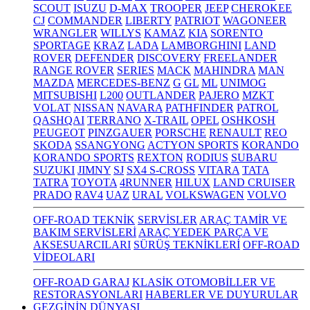
SCOUT
ISUZU
D-MAX
TROOPER
JEEP
CHEROKEE
CJ
COMMANDER
LIBERTY
PATRIOT
WAGONEER
WRANGLER
WILLYS
KAMAZ
KIA
SORENTO
SPORTAGE
KRAZ
LADA
LAMBORGHINI
LAND
ROVER
DEFENDER
DISCOVERY
FREELANDER
RANGE ROVER
SERIES
MACK
MAHINDRA
MAN
MAZDA
MERCEDES-BENZ
G
GL
ML
UNIMOG
MITSUBISHI
L200
OUTLANDER
PAJERO
MZKT
VOLAT
NISSAN
NAVARA
PATHFINDER
PATROL
QASHQAI
TERRANO
X-TRAIL
OPEL
OSHKOSH
PEUGEOT
PINZGAUER
PORSCHE
RENAULT
REO
SKODA
SSANGYONG
ACTYON SPORTS
KORANDO
KORANDO SPORTS
REXTON
RODIUS
SUBARU
SUZUKI
JIMNY
SJ
SX4 S-CROSS
VITARA
TATA
TATRA
TOYOTA
4RUNNER
HILUX
LAND CRUISER
PRADO
RAV4
UAZ
URAL
VOLKSWAGEN
VOLVO
OFF-ROAD TEKNİK
SERVİSLER
ARAÇ TAMİR VE
BAKIM SERVİSLERİ
ARAÇ YEDEK PARÇA VE
AKSESUARCILARI
SÜRÜŞ TEKNİKLERİ
OFF-ROAD
VİDEOLARI
OFF-ROAD GARAJ
KLASİK OTOMOBİLLER VE
RESTORASYONLARI
HABERLER VE DUYURULAR
GEZGİNİN DÜNYASI