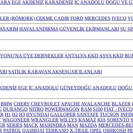
ARA
EGE
AKDENİZ
KARADENİZ
İÇ ANADOLU
DOĞU VE 
ILER (RÖMORK) ÇEKME ÇADIR
FORD
MERCEDES
IVECO
V
TASARIM
HAVALANDIRMA
GÜVENLİK EKİPMANLARI
SU S
YONU'NA ÜYE DERNEKLER
ANTALYA KKD
ASYA KKD
BU
ARI
SATILIK KARAVAN AKSESUAR İLANLARI
KDENİZ
EGE
İÇ ANADOLU
GÜNEYDOĞU ANADOLU
DOĞU
BMW
CHERY
CHEVROLET
APACHE
AVALANCHE
BLAZER
E
DURANGO
NITRO
POWERWAGON
RAM
S100
FIAT - IVECO
R
H1
H2
H3
HYUNDAI
GALLOPER
SANTAFE
TUCSON
INFI
T
WAGONEER
WRANGLER
WILLYS
KAMAZ
KIA
SORENTO
ER
SERIES
MACK
MAHINDRA
MAN
MAZDA
MERCEDES-BE
R
PATROL
QASHQAI
TERRANO
X-TRAIL
OPEL
OSHKOSH
P