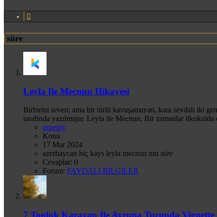
süre
Leyla Ile Mecnun Hikayesi
Birbirini seven; ama bir türlü kavuşamayan, kara sevdalı iki ge
tarafında yazılmıştır. Leyla ile Mecnun, Bir zamanlar ilkokulda
noreply
Konu
17 Mar 2024
azerbaycan
hiç
kays
leyla
mecnun
nın
süre
Cevaplar: 0
Forum:
FAYDALI BİLGİLER
7 Tonluk Karavan Ile Avrupa Turunda Vignette