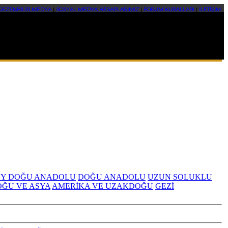
GEZENBİLİR MEDYA
|
SOSYAL MEDYA HESAPLARIMIZ
|
FORUM KURALLARI
|
İLETİŞİM
Y DOĞU ANADOLU
DOĞU ANADOLU
UZUN SOLUKLU
OĞU VE ASYA
AMERİKA VE UZAKDOĞU
GEZİ