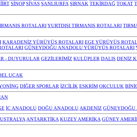
İİRT
SİNOP
SİVAS
ŞANLIURFA
ŞIRNAK
TEKİRDAĞ
TOKAT
IRMANIŞ ROTALARI
YURTDIŞI TIRMANIŞ ROTALARI
TIRM
I
KARADENİZ YÜRÜYÜŞ ROTALARI
EGE YÜRÜYÜŞ ROTAL
ROTALARI
GÜNEYDOĞU ANADOLU YÜRÜYÜŞ ROTALARI
R - DUYURULAR
GEZİLERİMİZ
KULÜPLER
DALIŞ
DENİZ 
EL UÇAK
YONİNG
DİĞER SPORLAR
İZCİLİK
ESKRİM
OKÇULUK
BİNİ
MAN
GE
İÇ ANADOLU
DOĞU ANADOLU
AKDENİZ
GÜNEYDOĞU
USTRALYA
ANTARKTİKA
KUZEY AMERİKA
GÜNEY AMERİ