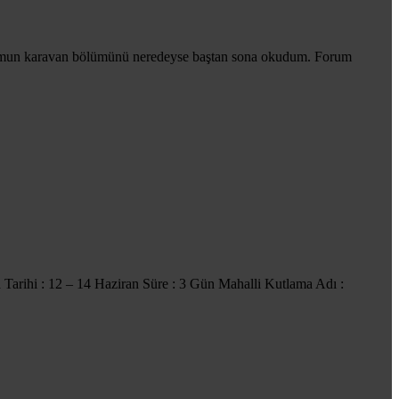
orumun karavan bölümünü neredeyse baştan sona okudum. Forum
a Tarihi : 12 – 14 Haziran Süre : 3 Gün Mahalli Kutlama Adı :