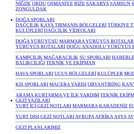
NİĞDE
ORDU
OSMANİYE
RİZE
SAKARYA
SAMSUN
S
ZONGULDAK
DOĞA SPORLARI
DAĞCILIK
KAYA TIRMANIŞ BÖLGELERİ
TÜRKİYE T
KULÜPLERİ
DAĞCILIK VİDEOLARI
DOĞA YÜRÜYÜŞÜ
MARMARA YÜRÜYÜŞ ROTALAR
YÜRÜYÜŞ ROTALARI
DOĞU ANADOLU YÜRÜYÜŞ 
KAMPÇILIK
MAĞARACILIK
SU SPORLARI
HABERLE
BALIKÇILIĞI
TEKNİK VE EKİPMAN
HAVA SPORLARI
UÇUŞ BÖLGELERİ
KULÜPLER
MOD
KIŞ SPORLARI
MACERA YARIŞI
ORYANTİRİNG
KAN
ARAMA KURTARMA VE İLK YARDIM
TEKNİK EKİP
GEZİ YAZILARI
YURT İÇİ GEZİ NOTLARI
MARMARA
KARADENİZ
E
YURT DIŞI GEZİ NOTLARI
AVRUPA
AFRİKA
ASYA
AV
GEZİ PLANLARIMIZ