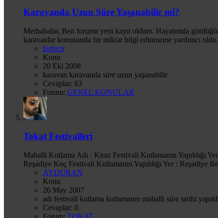
Karavanda Uzun Süre Yaşanabilir mi?
Merhabalar, Ben foruma yeni kayıt oldum. Hayatımda gördüğü
karavanlar konusunda bir miktar bilgi edinmeme yardımcı oldu. İ
ferfecir
Konu
20 Eki 2008
karavan
karavanda
süre
uzun
yaşanabilir
Cevaplar: 63
Forum:
GENEL KONULAR
Tokat Festivalleri
Mahalli Kutlama Adı : Kiraz Festivali Kutlamanın Yapıldığı Yer 
Reşadiye Koç Festivali Kutlamanın Yapıldığı Yer : Reşadiye Bere
AYDURAN
Konu
26 May 2007
adı
festivali
kutlama
kutlamanın
mahalli
süre
tarihi
yapıld
Cevaplar: 0
Forum:
TOKAT