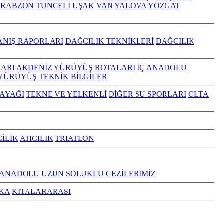
TRABZON
TUNCELİ
UŞAK
VAN
YALOVA
YOZGAT
ANIŞ RAPORLARI
DAĞCILIK TEKNİKLERİ
DAĞCILIK
ARI
AKDENİZ YÜRÜYÜŞ ROTALARI
İÇ ANADOLU
YÜRÜYÜŞ TEKNİK BİLGİLER
KAYAĞI
TEKNE VE YELKENLİ
DİĞER SU SPORLARI
OLTA
CİLİK
ATICILIK
TRIATLON
 ANADOLU
UZUN SOLUKLU GEZİLERİMİZ
KA
KITALARARASI