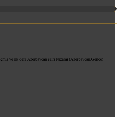
a geçmiş ve ilk defa Azerbaycan şairi Nizami (Azerbaycan,Gence)