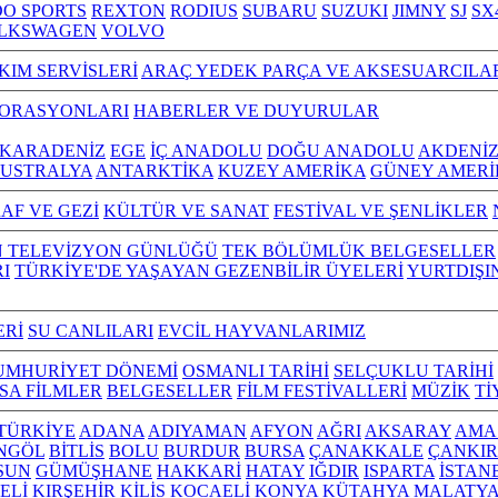
O SPORTS
REXTON
RODIUS
SUBARU
SUZUKI
JIMNY
SJ
SX
LKSWAGEN
VOLVO
KIM SERVİSLERİ
ARAÇ YEDEK PARÇA VE AKSESUARCILA
TORASYONLARI
HABERLER VE DUYURULAR
KARADENİZ
EGE
İÇ ANADOLU
DOĞU ANADOLU
AKDENİ
USTRALYA
ANTARKTİKA
KUZEY AMERİKA
GÜNEY AMERİ
AF VE GEZİ
KÜLTÜR VE SANAT
FESTİVAL VE ŞENLİKLER
N TELEVİZYON GÜNLÜĞÜ
TEK BÖLÜMLÜK BELGESELLER
I
TÜRKİYE'DE YAŞAYAN GEZENBİLİR ÜYELERİ
YURTDIŞI
ERİ
SU CANLILARI
EVCİL HAYVANLARIMIZ
UMHURİYET DÖNEMİ
OSMANLI TARİHİ
SELÇUKLU TARİHİ
ISA FİLMLER
BELGESELLER
FİLM FESTİVALLERİ
MÜZİK
Tİ
L TÜRKİYE
ADANA
ADIYAMAN
AFYON
AĞRI
AKSARAY
AMA
NGÖL
BİTLİS
BOLU
BURDUR
BURSA
ÇANAKKALE
ÇANKIR
SUN
GÜMÜŞHANE
HAKKARİ
HATAY
IĞDIR
ISPARTA
İSTAN
ELİ
KIRŞEHİR
KİLİS
KOCAELİ
KONYA
KÜTAHYA
MALATY