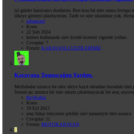
iyi günler karavancı dostlarım. Ben kısa bir süre sonra Avrupa
ülkeye girmeyi planlıyorum. Tarih ve süre sıkıntımız yok. Heme
orhanozet
Konu
22 Şub 2024
hemen
kullanarak
süre
ücretli
ücretsiz
vignette
yolları
Cevaplar: 7
Forum:
KARAVANLI GEZİLERİMİZ
Karavana Taşınacağım Yardım.
Merhabalar uzunca bir süre siteye kayıt olmadan buradaki tüm g
Sorum şu; uzunca bir süre sıkıntı çıkartmayacak bir araç arı
BayKukla
Konu
19 Eyl 2023
araç
bütçe
istiyorum
şekilde
süre
tamamiyle
tüm
uzunca
Cevaplar: 11
Forum:
MOTOKARAVAN
F