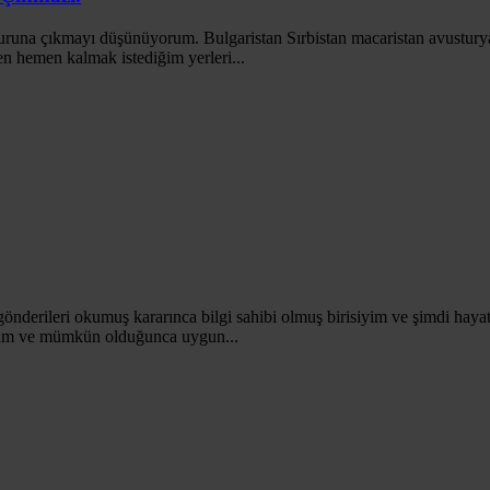
 turuna çıkmayı düşünüyorum. Bulgaristan Sırbistan macaristan avustury
n hemen kalmak istediğim yerleri...
önderileri okumuş kararınca bilgi sahibi olmuş birisiyim ve şimdi haya
yorum ve mümkün olduğunca uygun...