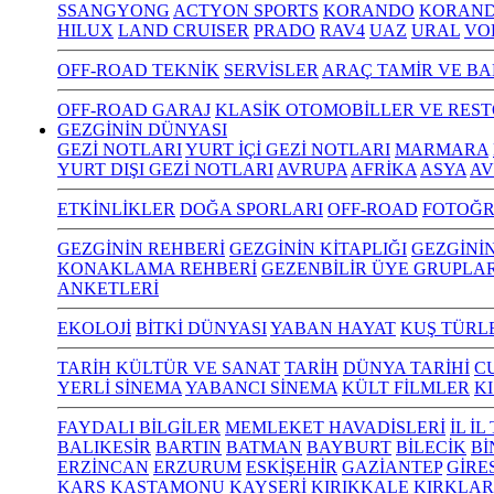
SSANGYONG
ACTYON SPORTS
KORANDO
KORAND
HILUX
LAND CRUISER
PRADO
RAV4
UAZ
URAL
VO
OFF-ROAD TEKNİK
SERVİSLER
ARAÇ TAMİR VE BA
OFF-ROAD GARAJ
KLASİK OTOMOBİLLER VE RES
GEZGİNİN DÜNYASI
GEZİ NOTLARI
YURT İÇİ GEZİ NOTLARI
MARMARA
YURT DIŞI GEZİ NOTLARI
AVRUPA
AFRİKA
ASYA
AV
ETKİNLİKLER
DOĞA SPORLARI
OFF-ROAD
FOTOĞR
GEZGİNİN REHBERİ
GEZGİNİN KİTAPLIĞI
GEZGİNİ
KONAKLAMA REHBERİ
GEZENBİLİR ÜYE GRUPLAR
ANKETLERİ
EKOLOJİ
BİTKİ DÜNYASI
YABAN HAYAT
KUŞ TÜRL
TARİH KÜLTÜR VE SANAT
TARİH
DÜNYA TARİHİ
C
YERLİ SİNEMA
YABANCI SİNEMA
KÜLT FİLMLER
K
FAYDALI BİLGİLER
MEMLEKET HAVADİSLERİ
İL İ
BALIKESİR
BARTIN
BATMAN
BAYBURT
BİLECİK
Bİ
ERZİNCAN
ERZURUM
ESKİŞEHİR
GAZİANTEP
GİRE
KARS
KASTAMONU
KAYSERİ
KIRIKKALE
KIRKLAR