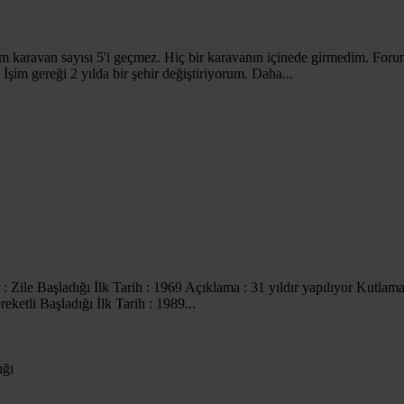
m karavan sayısı 5'i geçmez. Hiç bir karavanın içinede girmedim. F
şim gereği 2 yılda bir şehir değiştiriyorum. Daha...
: Zile Başladığı İlk Tarih : 1969 Açıklama : 31 yıldır yapılıyor Kutlam
ketli Başladığı İlk Tarih : 1989...
ığı