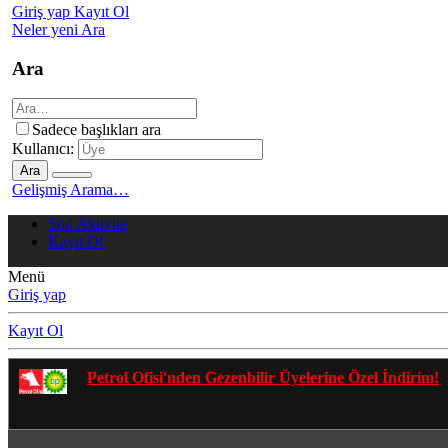
Giriş yap
Kayıt Ol
Neler yeni
Ara
Ara
Sadece başlıkları ara
Kullanıcı:
Ara
Gelişmiş Arama…
Son Aktivite
Kayıt Ol
Menü
Giriş yap
Kayıt Ol
Gezenbilir Whatsapp Grupla