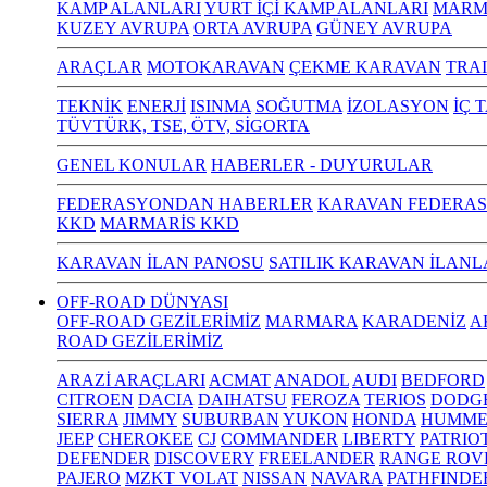
KAMP ALANLARI
YURT İÇİ KAMP ALANLARI
MARM
KUZEY AVRUPA
ORTA AVRUPA
GÜNEY AVRUPA
ARAÇLAR
MOTOKARAVAN
ÇEKME KARAVAN
TRA
TEKNİK
ENERJİ
ISINMA
SOĞUTMA
İZOLASYON
İÇ 
TÜVTÜRK, TSE, ÖTV, SİGORTA
GENEL KONULAR
HABERLER - DUYURULAR
FEDERASYONDAN HABERLER
KARAVAN FEDERAS
KKD
MARMARİS KKD
KARAVAN İLAN PANOSU
SATILIK KARAVAN İLANL
OFF-ROAD DÜNYASI
OFF-ROAD GEZİLERİMİZ
MARMARA
KARADENİZ
A
ROAD GEZİLERİMİZ
ARAZİ ARAÇLARI
ACMAT
ANADOL
AUDI
BEDFORD
CITROEN
DACIA
DAIHATSU
FEROZA
TERIOS
DODG
SIERRA
JIMMY
SUBURBAN
YUKON
HONDA
HUMME
JEEP
CHEROKEE
CJ
COMMANDER
LIBERTY
PATRIO
DEFENDER
DISCOVERY
FREELANDER
RANGE ROV
PAJERO
MZKT VOLAT
NISSAN
NAVARA
PATHFINDE