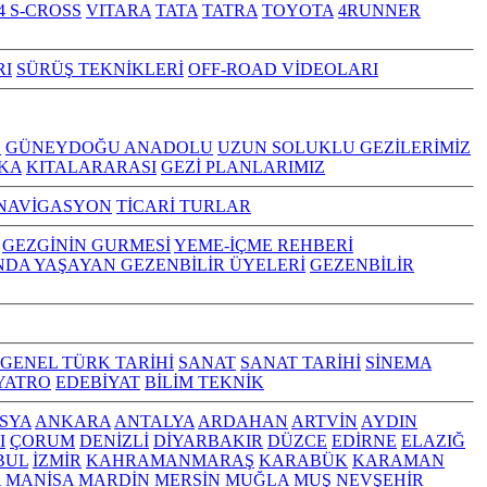
4 S-CROSS
VITARA
TATA
TATRA
TOYOTA
4RUNNER
RI
SÜRÜŞ TEKNİKLERİ
OFF-ROAD VİDEOLARI
Z
GÜNEYDOĞU ANADOLU
UZUN SOLUKLU GEZİLERİMİZ
KA
KITALARARASI
GEZİ PLANLARIMIZ
NAVİGASYON
TİCARİ TURLAR
GEZGİNİN GURMESİ
YEME-İÇME REHBERİ
NDA YAŞAYAN GEZENBİLİR ÜYELERİ
GEZENBİLİR
GENEL TÜRK TARİHİ
SANAT
SANAT TARİHİ
SİNEMA
YATRO
EDEBİYAT
BİLİM TEKNİK
SYA
ANKARA
ANTALYA
ARDAHAN
ARTVİN
AYDIN
I
ÇORUM
DENİZLİ
DİYARBAKIR
DÜZCE
EDİRNE
ELAZIĞ
BUL
İZMİR
KAHRAMANMARAŞ
KARABÜK
KARAMAN
A
MANİSA
MARDİN
MERSİN
MUĞLA
MUŞ
NEVŞEHİR