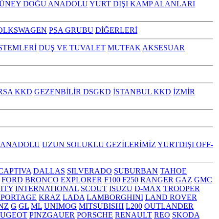
GÜNEY DOĞU ANADOLU
YURT DIŞI KAMP ALANLARI
OLKSWAGEN
PSA GRUBU
DİĞERLERİ
İSTEMLERİ
DUŞ VE TUVALET
MUTFAK
AKSESUAR
RSA KKD
GEZENBİLİR DSGKD
İSTANBUL KKD
İZMİR
 ANADOLU
UZUN SOLUKLU GEZİLERİMİZ
YURTDIŞI OFF-
CAPTIVA
DALLAS
SILVERADO
SUBURBAN
TAHOE
FORD
BRONCO
EXPLORER
F100
F250
RANGER
GAZ
GMC
NITY
INTERNATIONAL
SCOUT
ISUZU
D-MAX
TROOPER
SPORTAGE
KRAZ
LADA
LAMBORGHINI
LAND ROVER
NZ
G
GL
ML
UNIMOG
MITSUBISHI
L200
OUTLANDER
EUGEOT
PINZGAUER
PORSCHE
RENAULT
REO
SKODA