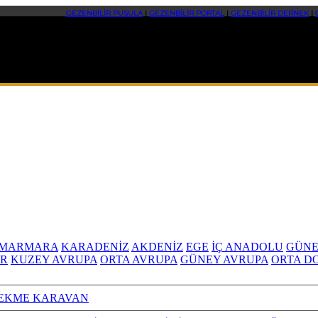
GEZENBİLİR PUSULA
|
GEZENBİLİR PORTAL
|
GEZENBİLİR DERNEK
|
MARMARA
KARADENİZ
AKDENİZ
EGE
İÇ ANADOLU
GÜNE
R
KUZEY AVRUPA
ORTA AVRUPA
GÜNEY AVRUPA
ORTA D
EKME KARAVAN