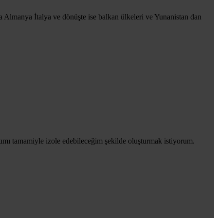
a Almanya İtalya ve dönüşte ise balkan ülkeleri ve Yunanistan dan
tımı tamamiyle izole edebileceğim şekilde oluşturmak istiyorum.