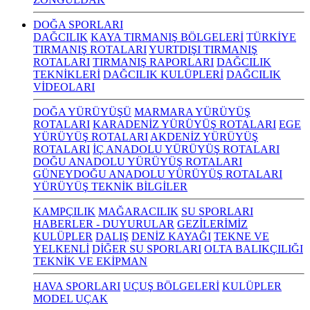
DOĞA SPORLARI
DAĞCILIK
KAYA TIRMANIŞ BÖLGELERİ
TÜRKİYE
TIRMANIŞ ROTALARI
YURTDIŞI TIRMANIŞ
ROTALARI
TIRMANIŞ RAPORLARI
DAĞCILIK
TEKNİKLERİ
DAĞCILIK KULÜPLERİ
DAĞCILIK
VİDEOLARI
DOĞA YÜRÜYÜŞÜ
MARMARA YÜRÜYÜŞ
ROTALARI
KARADENİZ YÜRÜYÜŞ ROTALARI
EGE
YÜRÜYÜŞ ROTALARI
AKDENİZ YÜRÜYÜŞ
ROTALARI
İÇ ANADOLU YÜRÜYÜŞ ROTALARI
DOĞU ANADOLU YÜRÜYÜŞ ROTALARI
GÜNEYDOĞU ANADOLU YÜRÜYÜŞ ROTALARI
YÜRÜYÜŞ TEKNİK BİLGİLER
KAMPÇILIK
MAĞARACILIK
SU SPORLARI
HABERLER - DUYURULAR
GEZİLERİMİZ
KULÜPLER
DALIŞ
DENİZ KAYAĞI
TEKNE VE
YELKENLİ
DİĞER SU SPORLARI
OLTA BALIKÇILIĞI
TEKNİK VE EKİPMAN
HAVA SPORLARI
UÇUŞ BÖLGELERİ
KULÜPLER
MODEL UÇAK