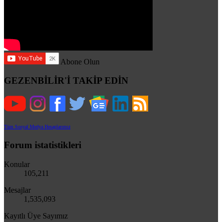
Abone Olun
GEZENBİLİR'İ TAKİP EDİN
Tüm Sosyal Medya Hesaplarımız
Forum istatistikleri
Konular
105,211
Mesajlar
1,535,093
Kayıtlı Üye Sayımız