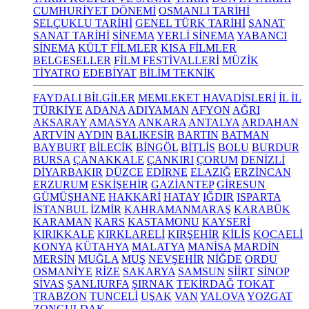
CUMHURİYET DÖNEMİ
OSMANLI TARİHİ
SELÇUKLU TARİHİ
GENEL TÜRK TARİHİ
SANAT
SANAT TARİHİ
SİNEMA
YERLİ SİNEMA
YABANCI
SİNEMA
KÜLT FİLMLER
KISA FİLMLER
BELGESELLER
FİLM FESTİVALLERİ
MÜZİK
TİYATRO
EDEBİYAT
BİLİM TEKNİK
FAYDALI BİLGİLER
MEMLEKET HAVADİSLERİ
İL İL
TÜRKİYE
ADANA
ADIYAMAN
AFYON
AĞRI
AKSARAY
AMASYA
ANKARA
ANTALYA
ARDAHAN
ARTVİN
AYDIN
BALIKESİR
BARTIN
BATMAN
BAYBURT
BİLECİK
BİNGÖL
BİTLİS
BOLU
BURDUR
BURSA
ÇANAKKALE
ÇANKIRI
ÇORUM
DENİZLİ
DİYARBAKIR
DÜZCE
EDİRNE
ELAZIĞ
ERZİNCAN
ERZURUM
ESKİŞEHİR
GAZİANTEP
GİRESUN
GÜMÜŞHANE
HAKKARİ
HATAY
IĞDIR
ISPARTA
İSTANBUL
İZMİR
KAHRAMANMARAŞ
KARABÜK
KARAMAN
KARS
KASTAMONU
KAYSERİ
KIRIKKALE
KIRKLARELİ
KIRŞEHİR
KİLİS
KOCAELİ
KONYA
KÜTAHYA
MALATYA
MANİSA
MARDİN
MERSİN
MUĞLA
MUŞ
NEVŞEHİR
NİĞDE
ORDU
OSMANİYE
RİZE
SAKARYA
SAMSUN
SİİRT
SİNOP
SİVAS
ŞANLIURFA
ŞIRNAK
TEKİRDAĞ
TOKAT
TRABZON
TUNCELİ
UŞAK
VAN
YALOVA
YOZGAT
ZONGULDAK