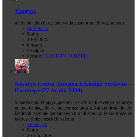
Tanışma
merhaba adım barış antalya da yaşıyorum 30 yaşındayım
car3393car
Konu
4 Eyl 2025
tanışma
Cevaplar: 1
Forum:
GEZGİNİN REHBERİ
Sakarya Grubu Tanışma Etkinliği; Serdivan -
Kırantepe (27 Aralık 2009)
Sakarya'daki Doğayı ,gezmeyi ve off roadı sevenler bir araya
gelmeyi amaçladık ve amacımıza ulaştık.Katılan,destekleyen
katılmak isteyipte katılamayan tüm dostlara,büyüklerimize ve
kardeşlerimize teşekkür ederim.
serkan şen
Konu
28 Ara 2009