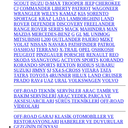
SCOUT
ISUZU
D-MAX
TROOPER
JEEP
CHEROKEE
CJ
COMMANDER
LIBERTY
PATRIOT
WAGONEER
WRANGLER
WILLYS
KAMAZ
KIA
SORENTO
SPORTAGE
KRAZ
LADA
LAMBORGHINI
LAND
ROVER
DEFENDER
DISCOVERY
FREELANDER
RANGE ROVER
SERIES
MACK
MAHINDRA
MAN
MAZDA
MERCEDES-BENZ
G
GL
ML
UNIMOG
MITSUBISHI
L200
OUTLANDER
PAJERO
MZKT
VOLAT
NISSAN
NAVARA
PATHFINDER
PATROL
QASHQAI
TERRANO
X-TRAIL
OPEL
OSHKOSH
PEUGEOT
PINZGAUER
PORSCHE
RENAULT
REO
SKODA
SSANGYONG
ACTYON SPORTS
KORANDO
KORANDO SPORTS
REXTON
RODIUS
SUBARU
SUZUKI
JIMNY
SJ
SX4 S-CROSS
VITARA
TATA
TATRA
TOYOTA
4RUNNER
HILUX
LAND CRUISER
PRADO
RAV4
UAZ
URAL
VOLKSWAGEN
VOLVO
OFF-ROAD TEKNİK
SERVİSLER
ARAÇ TAMİR VE
BAKIM SERVİSLERİ
ARAÇ YEDEK PARÇA VE
AKSESUARCILARI
SÜRÜŞ TEKNİKLERİ
OFF-ROAD
VİDEOLARI
OFF-ROAD GARAJ
KLASİK OTOMOBİLLER VE
RESTORASYONLARI
HABERLER VE DUYURULAR
GEZGİNİN DÜNYASI