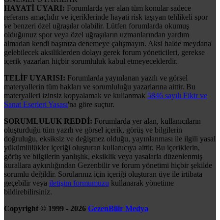
HAYATİ UYARI:
Forumlarda yer alan tüm konular sadece
referans amaçlıdır ve içeriklerinde hayati risk taşıyan tehlikeli spor
ve benzeri özel uğraşılar olabilir. Lütfen forumlarda okumuş
olduğunuz spor veya özel uğraşıların uzmanlarından yardım
almadan kendi başınıza denemeye çalışmayın. Aksi halde meydana
gelebilecek aksiliklerden dolayı gerek forum yöneticileri, gerekse
içerik yazarları hiçbir sorumluluk kabul etmeyeceklerdir.
TELİF UYARISI:
Forumlarda yayınlanan yazılı ve görsel
materyallerin tüm hakları ve sorumluluğu yazarlarına aittir. Bu
materyalleri izinsiz kopyalamak ve kullanmak
5846 sayılı Fikir ve
Sanat Eserleri Yasası
'na göre suçtur.
SORUMLULUK REDDİ:
Forumlarda yer alan, kullanıcıların
oluşturduğu tüm yazılı ve görsel içerik, görüş ve bilgilerin
doğruluğu, eksiksiz ve değişmez olduğu, yayınlanması ile ilgili yasal
yükümlülükler içeriği oluşturan kullanıcıya aittir. Bu içeriklerin,
görüş ve bilgilerin yanlışlık, eksiklik veya yasalarla düzenlenmiş
kurallara aykırılığından Gezenbilir ve forum yönetimi hiçbir şekilde
sorumlu değildir. Sorularınız için içeriği oluşturan üye ile irtibata
geçebilir veya
iletişim formumuzu
kullanarak yönetime
bildirebilirsiniz.
Copyright © 1999 - 2026
GezenBilir Medya