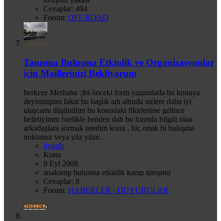
Cevaplar: 494
Forum:
OFF-ROAD
Tanışma Buluşma Etkinlik ve Organizasyonlar
için Maillerinizi Bekliyorum
herkeze Merhaba :)bi önceki form yazımdada bu konuya
deyinmiştim fakat bu başlık adı altında sizlere daha iyi
ulaşcamı düşündüm bu konudaki fikirlerime gelince
belirtiyimm özelikle benden dah bu formda bilgili olan
arkadaşlara sormak istedim konu , hiç ortak bi buluşma
noktamız veya yüz yüze...
ilyasfb
Konu
9 Eyl 2008
anakamp
bulusma
etkinlik
kamp
tanışma
Cevaplar: 8
Forum:
HABERLER - DUYURULAR