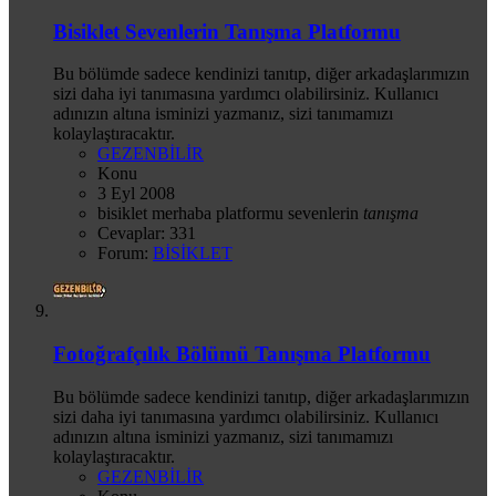
Bisiklet Sevenlerin Tanışma Platformu
Bu bölümde sadece kendinizi tanıtıp, diğer arkadaşlarımızın
sizi daha iyi tanımasına yardımcı olabilirsiniz. Kullanıcı
adınızın altına isminizi yazmanız, sizi tanımamızı
kolaylaştıracaktır.
GEZENBİLİR
Konu
3 Eyl 2008
bisiklet
merhaba
platformu
sevenlerin
tanışma
Cevaplar: 331
Forum:
BİSİKLET
Fotoğrafçılık Bölümü Tanışma Platformu
Bu bölümde sadece kendinizi tanıtıp, diğer arkadaşlarımızın
sizi daha iyi tanımasına yardımcı olabilirsiniz. Kullanıcı
adınızın altına isminizi yazmanız, sizi tanımamızı
kolaylaştıracaktır.
GEZENBİLİR