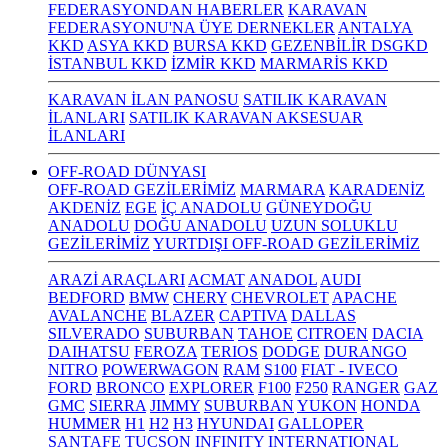
FEDERASYONDAN HABERLER
KARAVAN
FEDERASYONU'NA ÜYE DERNEKLER
ANTALYA
KKD
ASYA KKD
BURSA KKD
GEZENBİLİR DSGKD
İSTANBUL KKD
İZMİR KKD
MARMARİS KKD
KARAVAN İLAN PANOSU
SATILIK KARAVAN
İLANLARI
SATILIK KARAVAN AKSESUAR
İLANLARI
OFF-ROAD DÜNYASI
OFF-ROAD GEZİLERİMİZ
MARMARA
KARADENİZ
AKDENİZ
EGE
İÇ ANADOLU
GÜNEYDOĞU
ANADOLU
DOĞU ANADOLU
UZUN SOLUKLU
GEZİLERİMİZ
YURTDIŞI OFF-ROAD GEZİLERİMİZ
ARAZİ ARAÇLARI
ACMAT
ANADOL
AUDI
BEDFORD
BMW
CHERY
CHEVROLET
APACHE
AVALANCHE
BLAZER
CAPTIVA
DALLAS
SILVERADO
SUBURBAN
TAHOE
CITROEN
DACIA
DAIHATSU
FEROZA
TERIOS
DODGE
DURANGO
NITRO
POWERWAGON
RAM
S100
FIAT - IVECO
FORD
BRONCO
EXPLORER
F100
F250
RANGER
GAZ
GMC
SIERRA
JIMMY
SUBURBAN
YUKON
HONDA
HUMMER
H1
H2
H3
HYUNDAI
GALLOPER
SANTAFE
TUCSON
INFINITY
INTERNATIONAL