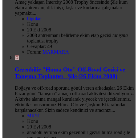
Amaç yaklaşan İntercity 2008 Trophy öncesinde Şile kum
etabı antremanı, dik iniş çıkışlar ve kurtarma çalışmaları
yapmaktı...
bipolar
Konu
20 Eki 2008
2008
antrenmanı
belirleme
ekim
etap
gezisi
tanışma
toplantısı
trophy
Cevaplar: 49
Forum:
MARMARA
M
Gezenbilir "Huma Oto" Off-Road Gezisi ve
Tanışma Toplantısı - Şile (26 Ekim 2008)
Doğaya ve off-road sporuna gönül veren arkadaşlar, 26 Ekim
Pazar günü "tanışma" amaçlı off-road aktivitesi düzenliyoruz.
Aktivite alanına mangal kurularak yiyecek ve içeceklerimiz,
etkinlik sponsorumuz Hüma Oto ve Çoşkun Et tarafından
karşılanacaktır. Sizin sadece kendinizi ve aracınızı...
MK51
Konu
29 Eyl 2008
anadolu
avrupa
ekim
gezenbilir
gezisi
huma
road
şile
tanışma
yakası