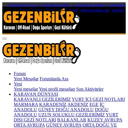
GEZENBİLİR PUSULA
|
GEZENBİLİR PORTAL
|
GEZENBİLİR DERNEK
|
GEZENBİLİR
MEDYA
|
SOSYAL MEDYA HESAPLARIMIZ
|
FORUM KURALLARI
|
İLETİŞİM
Forum
Yeni Mesajlar
Forumlarda Ara
Yeni
Yeni mesajlar
Yeni profil mesajları
Son Aktiviteler
KARAVAN DÜNYASI
KARAVANLI GEZİLERİMİZ
YURT İÇİ GEZİ NOTLARI
MARMARA
KARADENİZ
AKDENİZ
EGE
İÇ
ANADOLU
GÜNEY DOĞU ANADOLU
DOĞU
ANADOLU
UZUN SOLUKLU GEZİLERİMİZ
YURT
DIŞI GEZİ NOTLARI
BALKANLAR
KUZEY AVRUPA
ORTA AVRUPA
GÜNEY AVRUPA
ORTA DOĞU VE