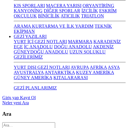
KIŞ SPORLARI
MACERA YARIŞI
ORYANTİRİNG
KANYONİNG
DİĞER SPORLAR
İZCİLİK
ESKRİM
OKÇULUK
BİNİCİLİK
ATICILIK
TRIATLON
ARAMA KURTARMA VE İLK YARDIM
TEKNİK
EKİPMAN
GEZİ YAZILARI
YURT İÇİ GEZİ NOTLARI
MARMARA
KARADENİZ
EGE
İÇ ANADOLU
DOĞU ANADOLU
AKDENİZ
GÜNEYDOĞU ANADOLU
UZUN SOLUKLU
GEZİLERİMİZ
YURT DIŞI GEZİ NOTLARI
AVRUPA
AFRİKA
ASYA
AVUSTRALYA
ANTARKTİKA
KUZEY AMERİKA
GÜNEY AMERİKA
KITALARARASI
GEZİ PLANLARIMIZ
Giriş yap
Kayıt Ol
Neler yeni
Ara
Ara