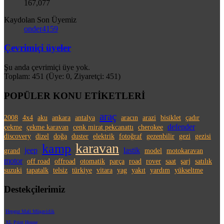
167,077
Kaydolan Son Üyemiz
onder4159
Çevrimiçi üyeler
Şu anda çevrimiçi üye yok.
Toplam: 451 (Üye: 0, Ziyaretçi: 451)
POPÜLER KONU ETİKETLERİ
araç
2008
4x4
aku
ankara
antalya
aracın
arazi
bisiklet
çadır
defender
çekme
çekme karavan
cenk mirat pekcanattı
cherokee
discovery
dizel
doğa
duster
elektrik
fotoğraf
gezenbilir
gezi
gezisi
karavan
kamp
jeep
lastik
grand
model
motokaravan
motor
off road
offroad
otomatik
parça
road
rover
saat
şarj
satılık
suzuki
tapatalk
telsiz
türkiye
vitara
yag
yakıt
yardım
yükseltme
Destekçilerimiz
Hepgur Mali Müşavirlik
XL Print House