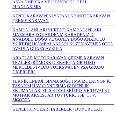
ASYA
AMERİKA VE UZAKDOĞU
GEZİ
PLANLARIMIZ
KENDİ KARAVANINI YAPANLAR
MOTOKARAVAN
ÇEKME KARAVAN
KAMP ALANLARI
YURT İÇİ KAMP ALANLARI
MARMARA
EGE
AKDENİZ
KARADENİZ
İÇ
ANADOLU
DOĞU VE GÜNEY DOĞU ANADOLU
YURT DIŞI KAMP ALANLARI
KUZEY AVRUPA
ORTA
AVRUPA
GÜNEY AVRUPA
ARAÇLAR
MOTOKARAVAN
ÇEKME KARAVAN
TRAILER (RÖMORK) ÇEKME ÇADIR
FORD
MERCEDES
IVECO
VOLKSWAGEN
PSA GRUBU
DİĞERLERİ
TEKNİK
ENERJİ
ISINMA
SOĞUTMA
İZOLASYON
İÇ
TASARIM
HAVALANDIRMA
GÜVENLİK
EKİPMANLARI
SU SİSTEMLERİ
DUŞ VE TUVALET
MUTFAK
AKSESUAR
TÜVTÜRK, TSE, ÖTV,
SİGORTA
GENEL KONULAR
HABERLER - DUYURULAR