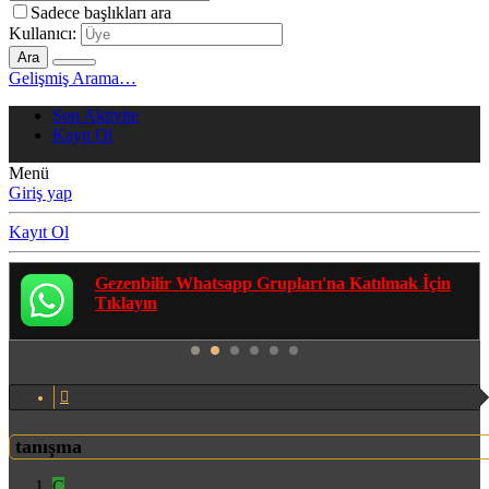
Sadece başlıkları ara
Kullanıcı:
Ara
Gelişmiş Arama…
Son Aktivite
Kayıt Ol
Menü
Giriş yap
Kayıt Ol
Gezenbilir Whatsapp Grupları'na Katılmak İçin
Tıklayın
tanışma
C