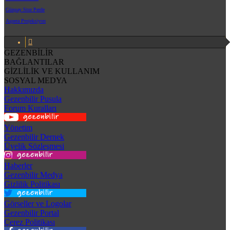
Günpay Stor Perde
Aspera Projeksiyon
GEZENBİLİR
BAĞLANTILAR
GİZLİLİK VE KULLANIM
SOSYAL MEDYA
Hakkımızda
Gezenbilir Pusula
Forum Kuralları
Yönetim
Gezenbilir Dernek
Üyelik Sözleşmesi
Haberler
Gezenbilir Medya
Gizlilik Politikası
Görseller ve Logolar
Gezenbilir Portal
Çerez Politikası