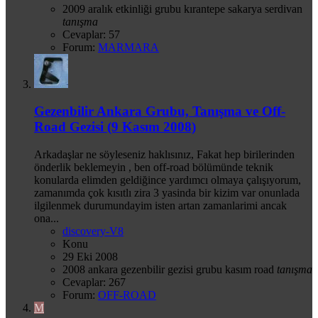
2009
aralık
etkinliği
grubu
kırantepe
sakarya
serdivan
tanışma
Cevaplar: 57
Forum:
MARMARA
Gezenbilir Ankara Grubu, Tanışma ve Off-
Road Gezisi (9 Kasım 2008)
Arkadaşlar ne söyleseniz haklısınız, Fakat hep birilerinden
önderlik beklemeyin , ben off-road bölümünde teknik
konularda elimden geldiğince yardımcı olmaya çalışıyorum,
zamanımda çok kısıtlı zira 3 yasinda bir kizim var onunlada
ilgilenmek durumundayim isten artan zamanlarimi ancak
ona...
discovery-V8
Konu
29 Eki 2008
2008
ankara
gezenbilir
gezisi
grubu
kasım
road
tanışma
Cevaplar: 267
Forum:
OFF-ROAD
M