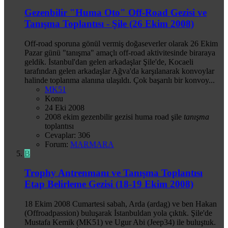
Gezenbilir "Huma Oto" Off-Road Gezisi ve
Tanışma Toplantısı - Şile (26 Ekim 2008)
Off-road sporuna gönül vermiş doğaseverler olarak 26 Ekim
Pazar günü "tanışma" amaçlı off-road aktivitesinde biraraya
geldik. İstanbul'dan gelen arkadaşlar Şile'de, Kocaeli
tarafından gelen arkadaşlar Ağva'da karşılanarak konvoylar
halinde toplanma alanına ulaşıldı. Çok başarılı bir konvoy...
MK51
Konu
24 Eki 2008
2008
ekim
gezenbilir
gezisi
huma
road
şile
tanışma
toplantısı
Cevaplar: 306
Forum:
MARMARA
B
Trophy Antrenmanı ve Tanışma Toplantısı
Etap Belirleme Gezisi (18-19 Ekim 2008)
18 Ekim 2008 Cumartesi sabah, Arda (ardag) ve ben Hakan
(Offroadpassion) buluşarak İstanbuldan yola çıktık. Şile'de
Mustafa Kemik (MK51) ve Ugur Abi (Jeep34) ile buluştuk.