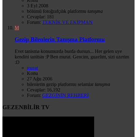
Konu
3 Eyl 2008
bölümü
fotoğrafçılık
platformu
tanışma
Cevaplar: 181
Forum:
TEKNİK VE EKİPMAN
M
Gezip Bilenlerin Tanışma Platformu
Evet tanisma konumuzda burda dursun... Her gelen uye
kendini tanitsin :P Ben murat. Gencim, guzelim, sizi uzerim
:D
murat
Konu
27 Ağu 2006
bilenlerin
gezip
platformu
selamlar
tanışma
Cevaplar: 16,192
Forum:
GEZGİNİN REHBERİ
GEZENBİLİR TV