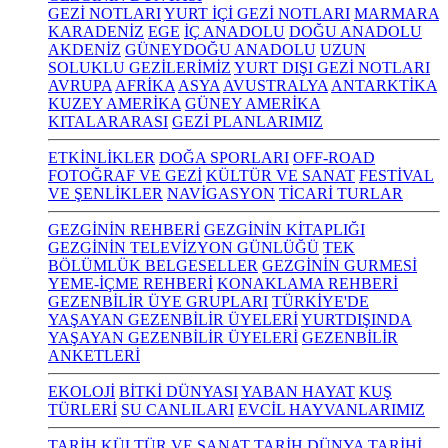
GEZİ NOTLARI
YURT İÇİ GEZİ NOTLARI
MARMARA
KARADENİZ
EGE
İÇ ANADOLU
DOĞU ANADOLU
AKDENİZ
GÜNEYDOĞU ANADOLU
UZUN
SOLUKLU GEZİLERİMİZ
YURT DIŞI GEZİ NOTLARI
AVRUPA
AFRİKA
ASYA
AVUSTRALYA
ANTARKTİKA
KUZEY AMERİKA
GÜNEY AMERİKA
KITALARARASI
GEZİ PLANLARIMIZ
ETKİNLİKLER
DOĞA SPORLARI
OFF-ROAD
FOTOĞRAF VE GEZİ
KÜLTÜR VE SANAT
FESTİVAL
VE ŞENLİKLER
NAVİGASYON
TİCARİ TURLAR
GEZGİNİN REHBERİ
GEZGİNİN KİTAPLIĞI
GEZGİNİN TELEVİZYON GÜNLÜĞÜ
TEK
BÖLÜMLÜK BELGESELLER
GEZGİNİN GURMESİ
YEME-İÇME REHBERİ
KONAKLAMA REHBERİ
GEZENBİLİR ÜYE GRUPLARI
TÜRKİYE'DE
YAŞAYAN GEZENBİLİR ÜYELERİ
YURTDIŞINDA
YAŞAYAN GEZENBİLİR ÜYELERİ
GEZENBİLİR
ANKETLERİ
EKOLOJİ
BİTKİ DÜNYASI
YABAN HAYAT
KUŞ
TÜRLERİ
SU CANLILARI
EVCİL HAYVANLARIMIZ
TARİH KÜLTÜR VE SANAT
TARİH
DÜNYA TARİHİ