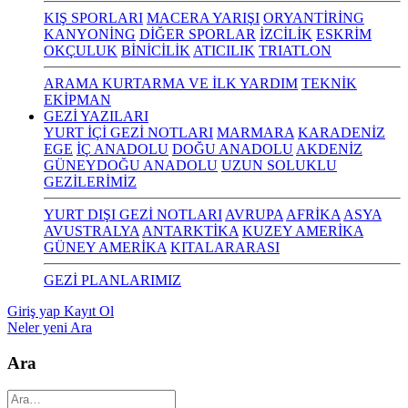
KIŞ SPORLARI
MACERA YARIŞI
ORYANTİRİNG
KANYONİNG
DİĞER SPORLAR
İZCİLİK
ESKRİM
OKÇULUK
BİNİCİLİK
ATICILIK
TRIATLON
ARAMA KURTARMA VE İLK YARDIM
TEKNİK
EKİPMAN
GEZİ YAZILARI
YURT İÇİ GEZİ NOTLARI
MARMARA
KARADENİZ
EGE
İÇ ANADOLU
DOĞU ANADOLU
AKDENİZ
GÜNEYDOĞU ANADOLU
UZUN SOLUKLU
GEZİLERİMİZ
YURT DIŞI GEZİ NOTLARI
AVRUPA
AFRİKA
ASYA
AVUSTRALYA
ANTARKTİKA
KUZEY AMERİKA
GÜNEY AMERİKA
KITALARARASI
GEZİ PLANLARIMIZ
Giriş yap
Kayıt Ol
Neler yeni
Ara
Ara