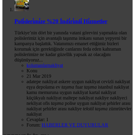
Poli̇sleri̇mi̇ze %20 İndi̇ri̇mli̇ Hi̇zmetler
Türkiye’nin dört bir yanında vatani görevini yapmakta olan
polislerimiz için avantajlı taşınma imkanı sunan yepyeni bir
kampanya başlattık. Vatanımızı emanet ettiğimiz bizleri
korumak için gerektiğinde canlarını feda eden kahraman
polislerimize ne kadar güzellik yapsak az olacağını
düşünüyoruz...
kolumanlarnakliyat
Konu
21 Mar 2019
adatepe nakliyat
askere uygun nakliyat
cevizli nakliyat
eşya depolama
ev
taşıma
fuar
taşıma
istanbul nakliyat
kamu memuruna uygun nakliyat
kartal nakliyat
küçükyalı nakliyat
maltepe nakliyat
nakliye
nakliyeci
nekliyat
ofis
taşıma
polise uygun nakliyat
şehirler arası
nakliyat
şehirler arası nakliye
tekstil
taşıma
zümrütevler
nakliyat
Cevaplar: 1
Forum:
HABERLER VE DUYURULAR