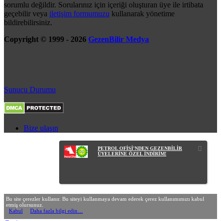
sorumlu değildir. Sorularınız için içeriği oluşturan üye ile irtibata
geçebilir veya
iletişim formumuzu
kullanarak yönetime
bildirebilirsiniz.
Copyright © 1999 - 2026
GezenBilir Medya
Sunucu Durumu
Bize ulaşın
PETROL OFİSİ'NDEN GEZENBİLİR
ÜYELERİNE ÖZEL İNDİRİM!
Bu site çerezler kullanır. Bu siteyi kullanmaya devam ederek çerez kullanımımızı kabul
etmiş olursunuz.
Kabul
Daha fazla bilgi edin…