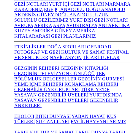
GEZİ NOTLARI
YURT İÇİ GEZİ NOTLARI
MARMARA
KARADENİZ
EGE
İÇ ANADOLU
DOĞU ANADOLU
AKDENİZ
GÜNEYDOĞU ANADOLU
UZUN
SOLUKLU GEZİLERİMİZ
YURT DIŞI GEZİ NOTLARI
AVRUPA
AFRİKA
ASYA
AVUSTRALYA
ANTARKTİKA
KUZEY AMERİKA
GÜNEY AMERİKA
KITALARARASI
GEZİ PLANLARIMIZ
ETKİNLİKLER
DOĞA SPORLARI
OFF-ROAD
FOTOĞRAF VE GEZİ
KÜLTÜR VE SANAT
FESTİVAL
VE ŞENLİKLER
NAVİGASYON
TİCARİ TURLAR
GEZGİNİN REHBERİ
GEZGİNİN KİTAPLIĞI
GEZGİNİN TELEVİZYON GÜNLÜĞÜ
TEK
BÖLÜMLÜK BELGESELLER
GEZGİNİN GURMESİ
YEME-İÇME REHBERİ
KONAKLAMA REHBERİ
GEZENBİLİR ÜYE GRUPLARI
TÜRKİYE'DE
YAŞAYAN GEZENBİLİR ÜYELERİ
YURTDIŞINDA
YAŞAYAN GEZENBİLİR ÜYELERİ
GEZENBİLİR
ANKETLERİ
EKOLOJİ
BİTKİ DÜNYASI
YABAN HAYAT
KUŞ
TÜRLERİ
SU CANLILARI
EVCİL HAYVANLARIMIZ
TARİH KÜLTÜR VE SANAT
TARİH
DÜNYA TARİHİ