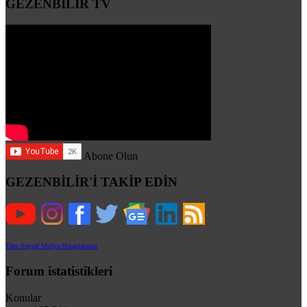
GEZENBİLİR TV
Abone Olun
GEZENBİLİR'İ TAKİP EDİN
Tüm Sosyal Medya Hesaplarımız
Forum istatistikleri
Konular