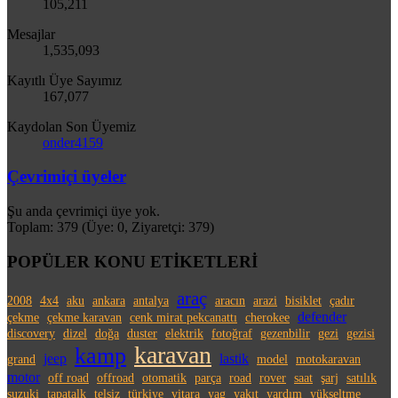
105,211
Mesajlar
1,535,093
Kayıtlı Üye Sayımız
167,077
Kaydolan Son Üyemiz
onder4159
Çevrimiçi üyeler
Şu anda çevrimiçi üye yok.
Toplam: 379 (Üye: 0, Ziyaretçi: 379)
POPÜLER KONU ETİKETLERİ
araç
2008
4x4
aku
ankara
antalya
aracın
arazi
bisiklet
çadır
defender
çekme
çekme karavan
cenk mirat pekcanattı
cherokee
discovery
dizel
doğa
duster
elektrik
fotoğraf
gezenbilir
gezi
gezisi
karavan
kamp
jeep
lastik
grand
model
motokaravan
motor
off road
offroad
otomatik
parça
road
rover
saat
şarj
satılık
suzuki
tapatalk
telsiz
türkiye
vitara
yag
yakıt
yardım
yükseltme