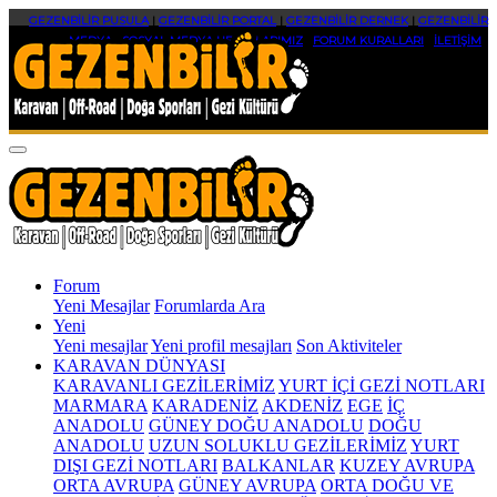
GEZENBİLİR PUSULA
|
GEZENBİLİR PORTAL
|
GEZENBİLİR DERNEK
|
GEZENBİLİR
MEDYA
|
SOSYAL MEDYA HESAPLARIMIZ
|
FORUM KURALLARI
|
İLETİŞİM
Forum
Yeni Mesajlar
Forumlarda Ara
Yeni
Yeni mesajlar
Yeni profil mesajları
Son Aktiviteler
KARAVAN DÜNYASI
KARAVANLI GEZİLERİMİZ
YURT İÇİ GEZİ NOTLARI
MARMARA
KARADENİZ
AKDENİZ
EGE
İÇ
ANADOLU
GÜNEY DOĞU ANADOLU
DOĞU
ANADOLU
UZUN SOLUKLU GEZİLERİMİZ
YURT
DIŞI GEZİ NOTLARI
BALKANLAR
KUZEY AVRUPA
ORTA AVRUPA
GÜNEY AVRUPA
ORTA DOĞU VE