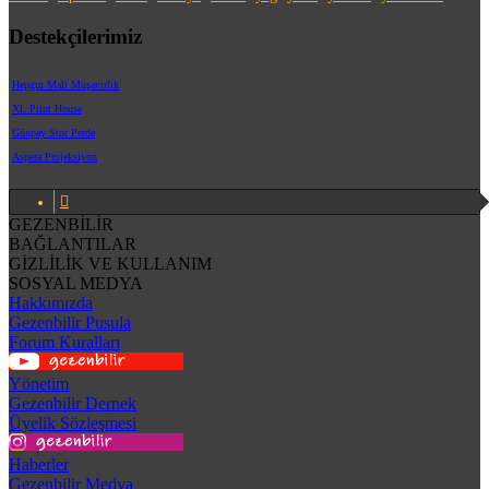
Destekçilerimiz
Hepgur Mali Müşavirlik
XL Print House
Günpay Stor Perde
Aspera Projeksiyon
GEZENBİLİR
BAĞLANTILAR
GİZLİLİK VE KULLANIM
SOSYAL MEDYA
Hakkımızda
Gezenbilir Pusula
Forum Kuralları
Yönetim
Gezenbilir Dernek
Üyelik Sözleşmesi
Haberler
Gezenbilir Medya