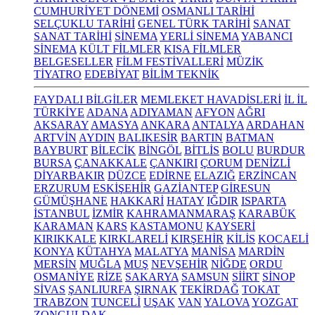
CUMHURİYET DÖNEMİ
OSMANLI TARİHİ
SELÇUKLU TARİHİ
GENEL TÜRK TARİHİ
SANAT
SANAT TARİHİ
SİNEMA
YERLİ SİNEMA
YABANCI
SİNEMA
KÜLT FİLMLER
KISA FİLMLER
BELGESELLER
FİLM FESTİVALLERİ
MÜZİK
TİYATRO
EDEBİYAT
BİLİM TEKNİK
FAYDALI BİLGİLER
MEMLEKET HAVADİSLERİ
İL İL
TÜRKİYE
ADANA
ADIYAMAN
AFYON
AĞRI
AKSARAY
AMASYA
ANKARA
ANTALYA
ARDAHAN
ARTVİN
AYDIN
BALIKESİR
BARTIN
BATMAN
BAYBURT
BİLECİK
BİNGÖL
BİTLİS
BOLU
BURDUR
BURSA
ÇANAKKALE
ÇANKIRI
ÇORUM
DENİZLİ
DİYARBAKIR
DÜZCE
EDİRNE
ELAZIĞ
ERZİNCAN
ERZURUM
ESKİŞEHİR
GAZİANTEP
GİRESUN
GÜMÜŞHANE
HAKKARİ
HATAY
IĞDIR
ISPARTA
İSTANBUL
İZMİR
KAHRAMANMARAŞ
KARABÜK
KARAMAN
KARS
KASTAMONU
KAYSERİ
KIRIKKALE
KIRKLARELİ
KIRŞEHİR
KİLİS
KOCAELİ
KONYA
KÜTAHYA
MALATYA
MANİSA
MARDİN
MERSİN
MUĞLA
MUŞ
NEVŞEHİR
NİĞDE
ORDU
OSMANİYE
RİZE
SAKARYA
SAMSUN
SİİRT
SİNOP
SİVAS
ŞANLIURFA
ŞIRNAK
TEKİRDAĞ
TOKAT
TRABZON
TUNCELİ
UŞAK
VAN
YALOVA
YOZGAT
ZONGULDAK