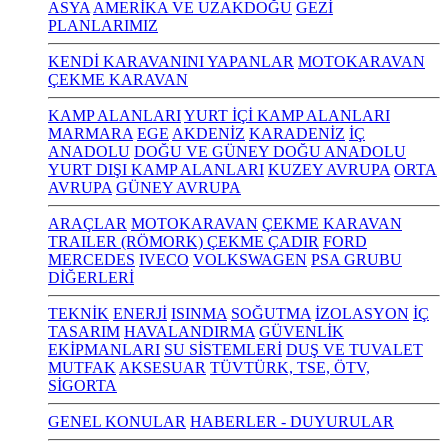
ASYA
AMERİKA VE UZAKDOĞU
GEZİ
PLANLARIMIZ
KENDİ KARAVANINI YAPANLAR
MOTOKARAVAN
ÇEKME KARAVAN
KAMP ALANLARI
YURT İÇİ KAMP ALANLARI
MARMARA
EGE
AKDENİZ
KARADENİZ
İÇ
ANADOLU
DOĞU VE GÜNEY DOĞU ANADOLU
YURT DIŞI KAMP ALANLARI
KUZEY AVRUPA
ORTA
AVRUPA
GÜNEY AVRUPA
ARAÇLAR
MOTOKARAVAN
ÇEKME KARAVAN
TRAILER (RÖMORK) ÇEKME ÇADIR
FORD
MERCEDES
IVECO
VOLKSWAGEN
PSA GRUBU
DİĞERLERİ
TEKNİK
ENERJİ
ISINMA
SOĞUTMA
İZOLASYON
İÇ
TASARIM
HAVALANDIRMA
GÜVENLİK
EKİPMANLARI
SU SİSTEMLERİ
DUŞ VE TUVALET
MUTFAK
AKSESUAR
TÜVTÜRK, TSE, ÖTV,
SİGORTA
GENEL KONULAR
HABERLER - DUYURULAR