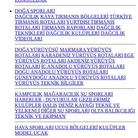
DOĞA SPORLARI
DAĞCILIK
KAYA TIRMANIŞ BÖLGELERİ
TÜRKİYE
TIRMANIŞ ROTALARI
YURTDIŞI TIRMANIŞ
ROTALARI
TIRMANIŞ RAPORLARI
DAĞCILIK
TEKNİKLERİ
DAĞCILIK KULÜPLERİ
DAĞCILIK
VİDEOLARI
DOĞA YÜRÜYÜŞÜ
MARMARA YÜRÜYÜŞ
ROTALARI
KARADENİZ YÜRÜYÜŞ ROTALARI
EGE
YÜRÜYÜŞ ROTALARI
AKDENİZ YÜRÜYÜŞ
ROTALARI
İÇ ANADOLU YÜRÜYÜŞ ROTALARI
DOĞU ANADOLU YÜRÜYÜŞ ROTALARI
GÜNEYDOĞU ANADOLU YÜRÜYÜŞ ROTALARI
YÜRÜYÜŞ TEKNİK BİLGİLER
KAMPÇILIK
MAĞARACILIK
SU SPORLARI
HABERLER - DUYURULAR
GEZİLERİMİZ
KULÜPLER
DALIŞ
DENİZ KAYAĞI
TEKNE VE
YELKENLİ
DİĞER SU SPORLARI
OLTA BALIKÇILIĞI
TEKNİK VE EKİPMAN
HAVA SPORLARI
UÇUŞ BÖLGELERİ
KULÜPLER
MODEL UÇAK