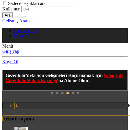
Sadece başlıkları ara
Kullanıcı:
Ara
Gelişmiş Arama…
Son Aktivite
Kayıt Ol
Menü
Giriş yap
Kayıt Ol
Gezenbilir'deki Son Gelişmeleri Kaçırmamak İçin
Google'da
Gezenbilir Haber Kaynağı
'na Abone Olun!
tekstil taşıma