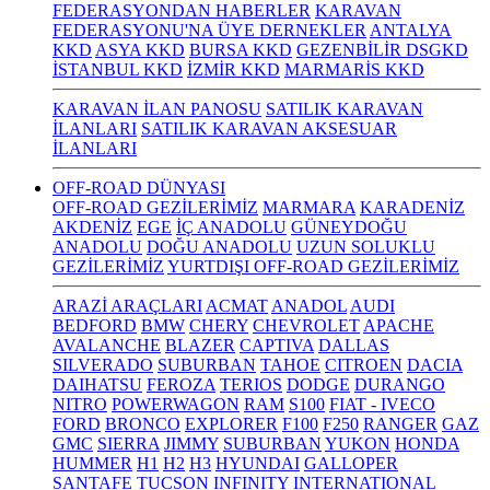
FEDERASYONDAN HABERLER
KARAVAN
FEDERASYONU'NA ÜYE DERNEKLER
ANTALYA
KKD
ASYA KKD
BURSA KKD
GEZENBİLİR DSGKD
İSTANBUL KKD
İZMİR KKD
MARMARİS KKD
KARAVAN İLAN PANOSU
SATILIK KARAVAN
İLANLARI
SATILIK KARAVAN AKSESUAR
İLANLARI
OFF-ROAD DÜNYASI
OFF-ROAD GEZİLERİMİZ
MARMARA
KARADENİZ
AKDENİZ
EGE
İÇ ANADOLU
GÜNEYDOĞU
ANADOLU
DOĞU ANADOLU
UZUN SOLUKLU
GEZİLERİMİZ
YURTDIŞI OFF-ROAD GEZİLERİMİZ
ARAZİ ARAÇLARI
ACMAT
ANADOL
AUDI
BEDFORD
BMW
CHERY
CHEVROLET
APACHE
AVALANCHE
BLAZER
CAPTIVA
DALLAS
SILVERADO
SUBURBAN
TAHOE
CITROEN
DACIA
DAIHATSU
FEROZA
TERIOS
DODGE
DURANGO
NITRO
POWERWAGON
RAM
S100
FIAT - IVECO
FORD
BRONCO
EXPLORER
F100
F250
RANGER
GAZ
GMC
SIERRA
JIMMY
SUBURBAN
YUKON
HONDA
HUMMER
H1
H2
H3
HYUNDAI
GALLOPER
SANTAFE
TUCSON
INFINITY
INTERNATIONAL