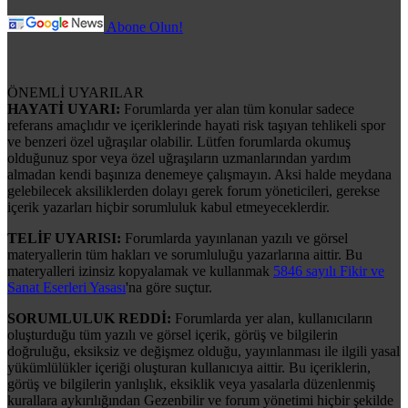
Abone Olun!
ÖNEMLİ UYARILAR
HAYATİ UYARI:
Forumlarda yer alan tüm konular sadece
referans amaçlıdır ve içeriklerinde hayati risk taşıyan tehlikeli spor
ve benzeri özel uğraşılar olabilir. Lütfen forumlarda okumuş
olduğunuz spor veya özel uğraşıların uzmanlarından yardım
almadan kendi başınıza denemeye çalışmayın. Aksi halde meydana
gelebilecek aksiliklerden dolayı gerek forum yöneticileri, gerekse
içerik yazarları hiçbir sorumluluk kabul etmeyeceklerdir.
TELİF UYARISI:
Forumlarda yayınlanan yazılı ve görsel
materyallerin tüm hakları ve sorumluluğu yazarlarına aittir. Bu
materyalleri izinsiz kopyalamak ve kullanmak
5846 sayılı Fikir ve
Sanat Eserleri Yasası
'na göre suçtur.
SORUMLULUK REDDİ:
Forumlarda yer alan, kullanıcıların
oluşturduğu tüm yazılı ve görsel içerik, görüş ve bilgilerin
doğruluğu, eksiksiz ve değişmez olduğu, yayınlanması ile ilgili yasal
yükümlülükler içeriği oluşturan kullanıcıya aittir. Bu içeriklerin,
görüş ve bilgilerin yanlışlık, eksiklik veya yasalarla düzenlenmiş
kurallara aykırılığından Gezenbilir ve forum yönetimi hiçbir şekilde