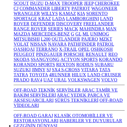
SCOUT
ISUZU
D-MAX
TROOPER
JEEP
CHEROKEE
CJ
COMMANDER
LIBERTY
PATRIOT
WAGONEER
WRANGLER
WILLYS
KAMAZ
KIA
SORENTO
SPORTAGE
KRAZ
LADA
LAMBORGHINI
LAND
ROVER
DEFENDER
DISCOVERY
FREELANDER
RANGE ROVER
SERIES
MACK
MAHINDRA
MAN
MAZDA
MERCEDES-BENZ
G
GL
ML
UNIMOG
MITSUBISHI
L200
OUTLANDER
PAJERO
MZKT
VOLAT
NISSAN
NAVARA
PATHFINDER
PATROL
QASHQAI
TERRANO
X-TRAIL
OPEL
OSHKOSH
PEUGEOT
PINZGAUER
PORSCHE
RENAULT
REO
SKODA
SSANGYONG
ACTYON SPORTS
KORANDO
KORANDO SPORTS
REXTON
RODIUS
SUBARU
SUZUKI
JIMNY
SJ
SX4 S-CROSS
VITARA
TATA
TATRA
TOYOTA
4RUNNER
HILUX
LAND CRUISER
PRADO
RAV4
UAZ
URAL
VOLKSWAGEN
VOLVO
OFF-ROAD TEKNİK
SERVİSLER
ARAÇ TAMİR VE
BAKIM SERVİSLERİ
ARAÇ YEDEK PARÇA VE
AKSESUARCILARI
SÜRÜŞ TEKNİKLERİ
OFF-ROAD
VİDEOLARI
OFF-ROAD GARAJ
KLASİK OTOMOBİLLER VE
RESTORASYONLARI
HABERLER VE DUYURULAR
GEZGİNİN DÜNYASI