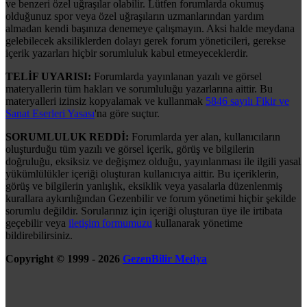
ve benzeri özel uğraşılar olabilir. Lütfen forumlarda okumuş
olduğunuz spor veya özel uğraşıların uzmanlarından yardım
almadan kendi başınıza denemeye çalışmayın. Aksi halde meydana
gelebilecek aksiliklerden dolayı gerek forum yöneticileri, gerekse
içerik yazarları hiçbir sorumluluk kabul etmeyeceklerdir.
TELİF UYARISI:
Forumlarda yayınlanan yazılı ve görsel
materyallerin tüm hakları ve sorumluluğu yazarlarına aittir. Bu
materyalleri izinsiz kopyalamak ve kullanmak
5846 sayılı Fikir ve
Sanat Eserleri Yasası
'na göre suçtur.
SORUMLULUK REDDİ:
Forumlarda yer alan, kullanıcıların
oluşturduğu tüm yazılı ve görsel içerik, görüş ve bilgilerin
doğruluğu, eksiksiz ve değişmez olduğu, yayınlanması ile ilgili yasal
yükümlülükler içeriği oluşturan kullanıcıya aittir. Bu içeriklerin,
görüş ve bilgilerin yanlışlık, eksiklik veya yasalarla düzenlenmiş
kurallara aykırılığından Gezenbilir ve forum yönetimi hiçbir şekilde
sorumlu değildir. Sorularınız için içeriği oluşturan üye ile irtibata
geçebilir veya
iletişim formumuzu
kullanarak yönetime
bildirebilirsiniz.
Copyright © 1999 - 2026
GezenBilir Medya