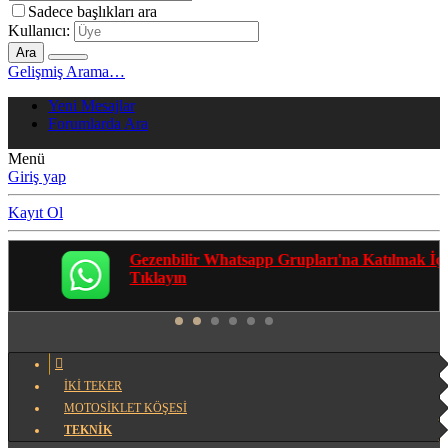
Sadece başlıkları ara
Kullanıcı:
Ara
Gelişmiş Arama…
Yeni Mesajlar
Forumlarda Ara
Menü
Giriş yap
Kayıt Ol
Gezenbilir Whatsapp Grupları'na Katılmak İçin
Tıklayın
İKİ TEKER
MOTOSİKLET KÖŞESİ
TEKNİK