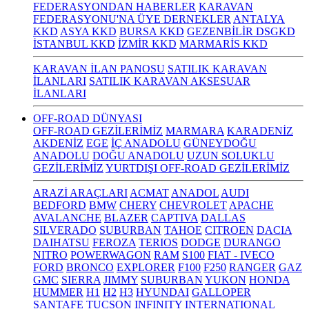
FEDERASYONDAN HABERLER
KARAVAN
FEDERASYONU'NA ÜYE DERNEKLER
ANTALYA
KKD
ASYA KKD
BURSA KKD
GEZENBİLİR DSGKD
İSTANBUL KKD
İZMİR KKD
MARMARİS KKD
KARAVAN İLAN PANOSU
SATILIK KARAVAN
İLANLARI
SATILIK KARAVAN AKSESUAR
İLANLARI
OFF-ROAD DÜNYASI
OFF-ROAD GEZİLERİMİZ
MARMARA
KARADENİZ
AKDENİZ
EGE
İÇ ANADOLU
GÜNEYDOĞU
ANADOLU
DOĞU ANADOLU
UZUN SOLUKLU
GEZİLERİMİZ
YURTDIŞI OFF-ROAD GEZİLERİMİZ
ARAZİ ARAÇLARI
ACMAT
ANADOL
AUDI
BEDFORD
BMW
CHERY
CHEVROLET
APACHE
AVALANCHE
BLAZER
CAPTIVA
DALLAS
SILVERADO
SUBURBAN
TAHOE
CITROEN
DACIA
DAIHATSU
FEROZA
TERIOS
DODGE
DURANGO
NITRO
POWERWAGON
RAM
S100
FIAT - IVECO
FORD
BRONCO
EXPLORER
F100
F250
RANGER
GAZ
GMC
SIERRA
JIMMY
SUBURBAN
YUKON
HONDA
HUMMER
H1
H2
H3
HYUNDAI
GALLOPER
SANTAFE
TUCSON
INFINITY
INTERNATIONAL