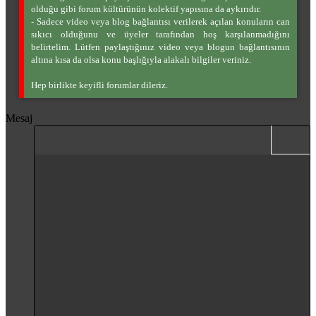
olduğu gibi forum kültürünün kolektif yapısına da aykırıdır.
- Sadece video veya blog bağlantısı verilerek açılan konuların can
sıkıcı olduğunu ve üyeler tarafından hoş karşılanmadığını
belirtelim. Lütfen paylaştığınız video veya blogun bağlantısının
altına kısa da olsa konu başlığıyla alakalı bilgiler veriniz.
Hep birlikte keyifli forumlar dileriz.
Mesaj
Kalın
Yatık
Daha fazla seçenek…
Bağlantı ekle
Resim ekle
Daha fazla seçenek…
Geri al
Daha fazla s
Ön izl
İstenilen liste
Normal
Taslağı kaydet
İstenilen liste
İfadeler
ileri al
List
Alıntı
BB kodunu değiştir
Medya
Biçimlendirmeyi kaldır
Paragraph format
Tablo ekle
Taslaklar
Altını çiz
Insert horizontal line
Satır içi spoiler
Spoyler
Satır içi kod
Kod
Sırasız liste
Taslağı sil
Heading 1
Girinti
Heading 2
Çıkıntı
Heading 3