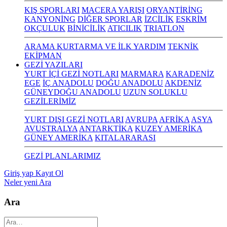
KIŞ SPORLARI
MACERA YARIŞI
ORYANTİRİNG
KANYONİNG
DİĞER SPORLAR
İZCİLİK
ESKRİM
OKÇULUK
BİNİCİLİK
ATICILIK
TRIATLON
ARAMA KURTARMA VE İLK YARDIM
TEKNİK
EKİPMAN
GEZİ YAZILARI
YURT İÇİ GEZİ NOTLARI
MARMARA
KARADENİZ
EGE
İÇ ANADOLU
DOĞU ANADOLU
AKDENİZ
GÜNEYDOĞU ANADOLU
UZUN SOLUKLU
GEZİLERİMİZ
YURT DIŞI GEZİ NOTLARI
AVRUPA
AFRİKA
ASYA
AVUSTRALYA
ANTARKTİKA
KUZEY AMERİKA
GÜNEY AMERİKA
KITALARARASI
GEZİ PLANLARIMIZ
Giriş yap
Kayıt Ol
Neler yeni
Ara
Ara