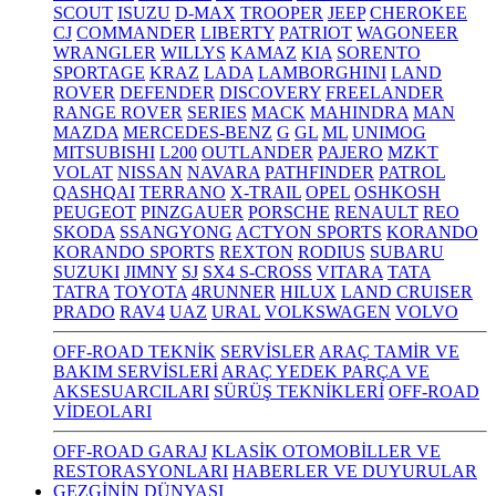
SCOUT
ISUZU
D-MAX
TROOPER
JEEP
CHEROKEE
CJ
COMMANDER
LIBERTY
PATRIOT
WAGONEER
WRANGLER
WILLYS
KAMAZ
KIA
SORENTO
SPORTAGE
KRAZ
LADA
LAMBORGHINI
LAND
ROVER
DEFENDER
DISCOVERY
FREELANDER
RANGE ROVER
SERIES
MACK
MAHINDRA
MAN
MAZDA
MERCEDES-BENZ
G
GL
ML
UNIMOG
MITSUBISHI
L200
OUTLANDER
PAJERO
MZKT
VOLAT
NISSAN
NAVARA
PATHFINDER
PATROL
QASHQAI
TERRANO
X-TRAIL
OPEL
OSHKOSH
PEUGEOT
PINZGAUER
PORSCHE
RENAULT
REO
SKODA
SSANGYONG
ACTYON SPORTS
KORANDO
KORANDO SPORTS
REXTON
RODIUS
SUBARU
SUZUKI
JIMNY
SJ
SX4 S-CROSS
VITARA
TATA
TATRA
TOYOTA
4RUNNER
HILUX
LAND CRUISER
PRADO
RAV4
UAZ
URAL
VOLKSWAGEN
VOLVO
OFF-ROAD TEKNİK
SERVİSLER
ARAÇ TAMİR VE
BAKIM SERVİSLERİ
ARAÇ YEDEK PARÇA VE
AKSESUARCILARI
SÜRÜŞ TEKNİKLERİ
OFF-ROAD
VİDEOLARI
OFF-ROAD GARAJ
KLASİK OTOMOBİLLER VE
RESTORASYONLARI
HABERLER VE DUYURULAR
GEZGİNİN DÜNYASI