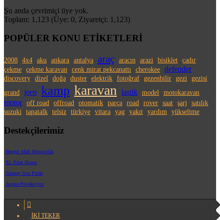
Şu anda çevrimiçi üye yok.
Toplam: 1,123 (Üye: 0, Ziyaretçi: 1,123)
POPÜLER KONU ETİKETLERİ
araç
2008
4x4
aku
ankara
antalya
aracın
arazi
bisiklet
çadır
defender
çekme
çekme karavan
cenk mirat pekcanattı
cherokee
discovery
dizel
doğa
duster
elektrik
fotoğraf
gezenbilir
gezi
gezisi
karavan
kamp
jeep
lastik
grand
model
motokaravan
motor
off road
offroad
otomatik
parça
road
rover
saat
şarj
satılık
suzuki
tapatalk
telsiz
türkiye
vitara
yag
yakıt
yardım
yükseltme
Destekçilerimiz
Hepgur Mali Müşavirlik
XL Print House
Günpay Stor Perde
Aspera Projeksiyon
İKİ TEKER