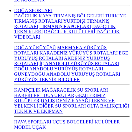
DOĞA SPORLARI
DAĞCILIK
KAYA TIRMANIŞ BÖLGELERİ
TÜRKİYE
TIRMANIŞ ROTALARI
YURTDIŞI TIRMANIŞ
ROTALARI
TIRMANIŞ RAPORLARI
DAĞCILIK
TEKNİKLERİ
DAĞCILIK KULÜPLERİ
DAĞCILIK
VİDEOLARI
DOĞA YÜRÜYÜŞÜ
MARMARA YÜRÜYÜŞ
ROTALARI
KARADENİZ YÜRÜYÜŞ ROTALARI
EGE
YÜRÜYÜŞ ROTALARI
AKDENİZ YÜRÜYÜŞ
ROTALARI
İÇ ANADOLU YÜRÜYÜŞ ROTALARI
DOĞU ANADOLU YÜRÜYÜŞ ROTALARI
GÜNEYDOĞU ANADOLU YÜRÜYÜŞ ROTALARI
YÜRÜYÜŞ TEKNİK BİLGİLER
KAMPÇILIK
MAĞARACILIK
SU SPORLARI
HABERLER - DUYURULAR
GEZİLERİMİZ
KULÜPLER
DALIŞ
DENİZ KAYAĞI
TEKNE VE
YELKENLİ
DİĞER SU SPORLARI
OLTA BALIKÇILIĞI
TEKNİK VE EKİPMAN
HAVA SPORLARI
UÇUŞ BÖLGELERİ
KULÜPLER
MODEL UÇAK