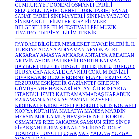
CUMHURİYET DÖNEMİ
OSMANLI TARİHİ
SELÇUKLU TARİHİ
GENEL TÜRK TARİHİ
SANAT
SANAT TARİHİ
SİNEMA
YERLİ SİNEMA
YABANCI
SİNEMA
KÜLT FİLMLER
KISA FİLMLER
BELGESELLER
FİLM FESTİVALLERİ
MÜZİK
TİYATRO
EDEBİYAT
BİLİM TEKNİK
FAYDALI BİLGİLER
MEMLEKET HAVADİSLERİ
İL İL
TÜRKİYE
ADANA
ADIYAMAN
AFYON
AĞRI
AKSARAY
AMASYA
ANKARA
ANTALYA
ARDAHAN
ARTVİN
AYDIN
BALIKESİR
BARTIN
BATMAN
BAYBURT
BİLECİK
BİNGÖL
BİTLİS
BOLU
BURDUR
BURSA
ÇANAKKALE
ÇANKIRI
ÇORUM
DENİZLİ
DİYARBAKIR
DÜZCE
EDİRNE
ELAZIĞ
ERZİNCAN
ERZURUM
ESKİŞEHİR
GAZİANTEP
GİRESUN
GÜMÜŞHANE
HAKKARİ
HATAY
IĞDIR
ISPARTA
İSTANBUL
İZMİR
KAHRAMANMARAŞ
KARABÜK
KARAMAN
KARS
KASTAMONU
KAYSERİ
KIRIKKALE
KIRKLARELİ
KIRŞEHİR
KİLİS
KOCAELİ
KONYA
KÜTAHYA
MALATYA
MANİSA
MARDİN
MERSİN
MUĞLA
MUŞ
NEVŞEHİR
NİĞDE
ORDU
OSMANİYE
RİZE
SAKARYA
SAMSUN
SİİRT
SİNOP
SİVAS
ŞANLIURFA
ŞIRNAK
TEKİRDAĞ
TOKAT
TRABZON
TUNCELİ
UŞAK
VAN
YALOVA
YOZGAT
ZONGULDAK