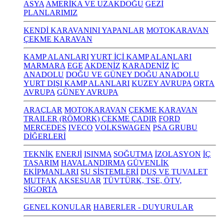
ASYA
AMERİKA VE UZAKDOĞU
GEZİ
PLANLARIMIZ
KENDİ KARAVANINI YAPANLAR
MOTOKARAVAN
ÇEKME KARAVAN
KAMP ALANLARI
YURT İÇİ KAMP ALANLARI
MARMARA
EGE
AKDENİZ
KARADENİZ
İÇ
ANADOLU
DOĞU VE GÜNEY DOĞU ANADOLU
YURT DIŞI KAMP ALANLARI
KUZEY AVRUPA
ORTA
AVRUPA
GÜNEY AVRUPA
ARAÇLAR
MOTOKARAVAN
ÇEKME KARAVAN
TRAILER (RÖMORK) ÇEKME ÇADIR
FORD
MERCEDES
IVECO
VOLKSWAGEN
PSA GRUBU
DİĞERLERİ
TEKNİK
ENERJİ
ISINMA
SOĞUTMA
İZOLASYON
İÇ
TASARIM
HAVALANDIRMA
GÜVENLİK
EKİPMANLARI
SU SİSTEMLERİ
DUŞ VE TUVALET
MUTFAK
AKSESUAR
TÜVTÜRK, TSE, ÖTV,
SİGORTA
GENEL KONULAR
HABERLER - DUYURULAR