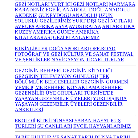
GEZİ NOTLARI
YURT İÇİ GEZİ NOTLARI
MARMARA
KARADENİZ
EGE
İÇ ANADOLU
DOĞU ANADOLU
AKDENİZ
GÜNEYDOĞU ANADOLU
UZUN
SOLUKLU GEZİLERİMİZ
YURT DIŞI GEZİ NOTLARI
AVRUPA
AFRİKA
ASYA
AVUSTRALYA
ANTARKTİKA
KUZEY AMERİKA
GÜNEY AMERİKA
KITALARARASI
GEZİ PLANLARIMIZ
ETKİNLİKLER
DOĞA SPORLARI
OFF-ROAD
FOTOĞRAF VE GEZİ
KÜLTÜR VE SANAT
FESTİVAL
VE ŞENLİKLER
NAVİGASYON
TİCARİ TURLAR
GEZGİNİN REHBERİ
GEZGİNİN KİTAPLIĞI
GEZGİNİN TELEVİZYON GÜNLÜĞÜ
TEK
BÖLÜMLÜK BELGESELLER
GEZGİNİN GURMESİ
YEME-İÇME REHBERİ
KONAKLAMA REHBERİ
GEZENBİLİR ÜYE GRUPLARI
TÜRKİYE'DE
YAŞAYAN GEZENBİLİR ÜYELERİ
YURTDIŞINDA
YAŞAYAN GEZENBİLİR ÜYELERİ
GEZENBİLİR
ANKETLERİ
EKOLOJİ
BİTKİ DÜNYASI
YABAN HAYAT
KUŞ
TÜRLERİ
SU CANLILARI
EVCİL HAYVANLARIMIZ
TARİH KÜLTÜR VE SANAT
TARİH
DÜNYA TARİHİ