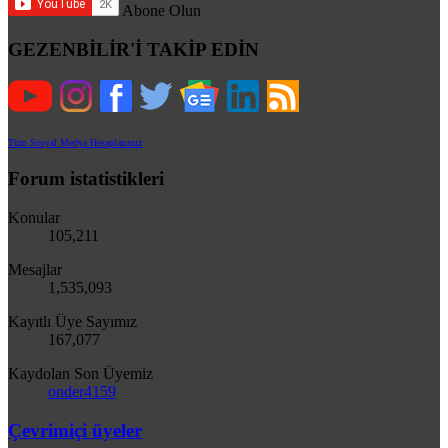
Abone Olun
GEZENBİLİR'İ TAKİP EDİN
Tüm Sosyal Medya Hesaplarımız
Forum istatistikleri
Konular
105,211
Mesajlar
1,535,093
Kayıtlı Üye Sayımız
167,077
Kaydolan Son Üyemiz
onder4159
Çevrimiçi üyeler