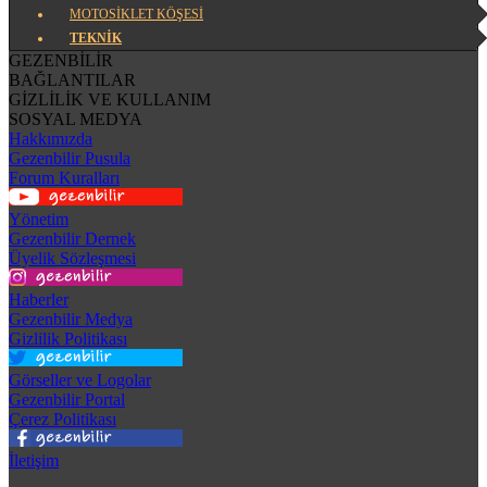
MOTOSİKLET KÖŞESİ
TEKNİK
GEZENBİLİR
BAĞLANTILAR
GİZLİLİK VE KULLANIM
SOSYAL MEDYA
Hakkımızda
Gezenbilir Pusula
Forum Kuralları
Yönetim
Gezenbilir Dernek
Üyelik Sözleşmesi
Haberler
Gezenbilir Medya
Gizlilik Politikası
Görseller ve Logolar
Gezenbilir Portal
Çerez Politikası
İletişim