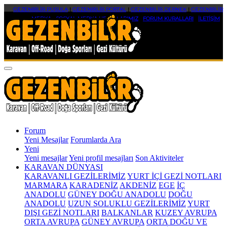
GEZENBİLİR PUSULA
|
GEZENBİLİR PORTAL
|
GEZENBİLİR DERNEK
|
GEZENBİLİR
MEDYA
|
SOSYAL MEDYA HESAPLARIMIZ
|
FORUM KURALLARI
|
İLETİŞİM
Forum
Yeni Mesajlar
Forumlarda Ara
Yeni
Yeni mesajlar
Yeni profil mesajları
Son Aktiviteler
KARAVAN DÜNYASI
KARAVANLI GEZİLERİMİZ
YURT İÇİ GEZİ NOTLARI
MARMARA
KARADENİZ
AKDENİZ
EGE
İÇ
ANADOLU
GÜNEY DOĞU ANADOLU
DOĞU
ANADOLU
UZUN SOLUKLU GEZİLERİMİZ
YURT
DIŞI GEZİ NOTLARI
BALKANLAR
KUZEY AVRUPA
ORTA AVRUPA
GÜNEY AVRUPA
ORTA DOĞU VE