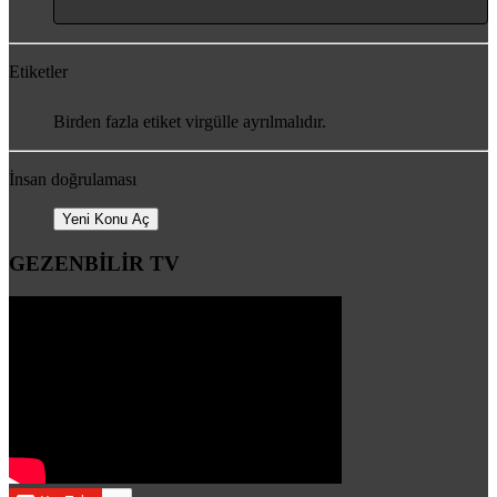
Etiketler
Birden fazla etiket virgülle ayrılmalıdır.
İnsan doğrulaması
Yeni Konu Aç
GEZENBİLİR TV