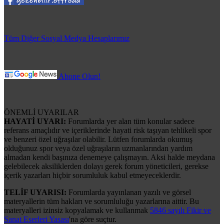
Tüm Diğer Sosyal Medya Hesaplarımız
Abone Olun!
ÖNEMLİ UYARILAR
HAYATİ UYARI:
Forumlarda yer alan tüm konular sadece
referans amaçlıdır ve içeriklerinde hayati risk taşıyan tehlikeli spor
ve benzeri özel uğraşılar olabilir. Lütfen forumlarda okumuş
olduğunuz spor veya özel uğraşıların uzmanlarından yardım
almadan kendi başınıza denemeye çalışmayın. Aksi halde meydana
gelebilecek aksiliklerden dolayı gerek forum yöneticileri, gerekse
içerik yazarları hiçbir sorumluluk kabul etmeyeceklerdir.
TELİF UYARISI:
Forumlarda yayınlanan yazılı ve görsel
materyallerin tüm hakları ve sorumluluğu yazarlarına aittir. Bu
materyalleri izinsiz kopyalamak ve kullanmak
5846 sayılı Fikir ve
Sanat Eserleri Yasası
'na göre suçtur.