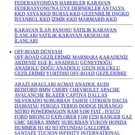
FEDERASYONDAN HABERLER
KARAVAN
FEDERASYONU'NA ÜYE DERNEKLER
ANTALYA
KKD
ASYA KKD
BURSA KKD
GEZENBİLİR DSGKD
İSTANBUL KKD
İZMİR KKD
MARMARİS KKD
KARAVAN İLAN PANOSU
SATILIK KARAVAN
İLANLARI
SATILIK KARAVAN AKSESUAR
İLANLARI
OFF-ROAD DÜNYASI
OFF-ROAD GEZİLERİMİZ
MARMARA
KARADENİZ
AKDENİZ
EGE
İÇ ANADOLU
GÜNEYDOĞU
ANADOLU
DOĞU ANADOLU
UZUN SOLUKLU
GEZİLERİMİZ
YURTDIŞI OFF-ROAD GEZİLERİMİZ
ARAZİ ARAÇLARI
ACMAT
ANADOL
AUDI
BEDFORD
BMW
CHERY
CHEVROLET
APACHE
AVALANCHE
BLAZER
CAPTIVA
DALLAS
SILVERADO
SUBURBAN
TAHOE
CITROEN
DACIA
DAIHATSU
FEROZA
TERIOS
DODGE
DURANGO
NITRO
POWERWAGON
RAM
S100
FIAT - IVECO
FORD
BRONCO
EXPLORER
F100
F250
RANGER
GAZ
GMC
SIERRA
JIMMY
SUBURBAN
YUKON
HONDA
HUMMER
H1
H2
H3
HYUNDAI
GALLOPER
SANTAFE
TUCSON
INFINITY
INTERNATIONAL