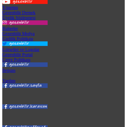
Yönetim
Gezenbilir Dernek
Üyelik Sözleşmesi
Haberler
Gezenbilir Medya
Gizlilik Politikası
Görseller ve Logolar
Gezenbilir Portal
Çerez Politikası
İletişim
Yardım