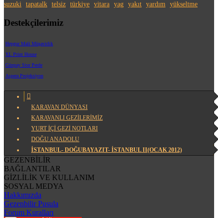
suzuki
tapatalk
telsiz
türkiye
vitara
yag
yakıt
yardım
yükseltme
Destekçilerimiz
Hepgur Mali Müşavirlik
XL Print House
Günpay Stor Perde
Aspera Projeksiyon
KARAVAN DÜNYASI
KARAVANLI GEZİLERİMİZ
YURT İÇİ GEZİ NOTLARI
DOĞU ANADOLU
İSTANBUL- DOĞUBAYAZIT- İSTANBUL II(OCAK 2012)
GEZENBİLİR
BAĞLANTILAR
GİZLİLİK VE KULLANIM
SOSYAL MEDYA
Hakkımızda
Gezenbilir Pusula
Forum Kuralları