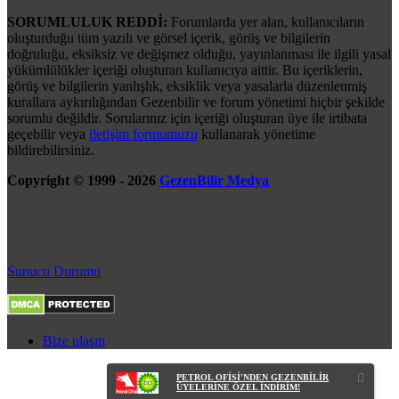
SORUMLULUK REDDİ:
Forumlarda yer alan, kullanıcıların
oluşturduğu tüm yazılı ve görsel içerik, görüş ve bilgilerin
doğruluğu, eksiksiz ve değişmez olduğu, yayınlanması ile ilgili yasal
yükümlülükler içeriği oluşturan kullanıcıya aittir. Bu içeriklerin,
görüş ve bilgilerin yanlışlık, eksiklik veya yasalarla düzenlenmiş
kurallara aykırılığından Gezenbilir ve forum yönetimi hiçbir şekilde
sorumlu değildir. Sorularınız için içeriği oluşturan üye ile irtibata
geçebilir veya
iletişim formumuzu
kullanarak yönetime
bildirebilirsiniz.
Copyright © 1999 - 2026
GezenBilir Medya
Sunucu Durumu
Bize ulaşın
PETROL OFİSİ'NDEN GEZENBİLİR
ÜYELERİNE ÖZEL İNDİRİM!