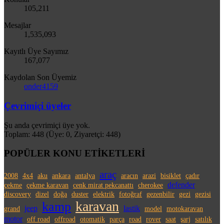
105,211
Mesajlar
1,535,093
Kayıtlı Üye Sayımız
167,077
Kaydolan Son Üyemiz
onder4159
Çevrimiçi üyeler
Şu anda çevrimiçi üye yok.
Toplam: 448 (Üye: 0, Ziyaretçi: 448)
POPÜLER KONU ETİKETLERİ
araç
2008
4x4
aku
ankara
antalya
aracın
arazi
bisiklet
çadır
defender
çekme
çekme karavan
cenk mirat pekcanattı
cherokee
discovery
dizel
doğa
duster
elektrik
fotoğraf
gezenbilir
gezi
gezisi
karavan
kamp
jeep
lastik
grand
model
motokaravan
motor
off road
offroad
otomatik
parça
road
rover
saat
şarj
satılık