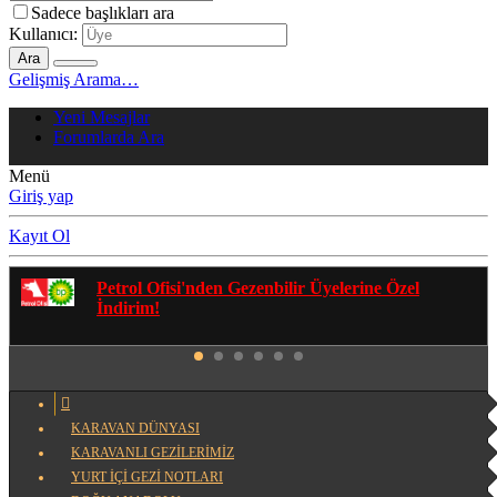
Sadece başlıkları ara
Kullanıcı:
Ara
Gelişmiş Arama…
Yeni Mesajlar
Forumlarda Ara
Menü
Giriş yap
Kayıt Ol
Gezenbilir Whatsapp Grupları'na Katılmak İçin
Tıklayın
KARAVAN DÜNYASI
KARAVANLI GEZİLERİMİZ
YURT İÇİ GEZİ NOTLARI