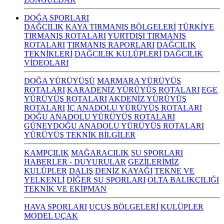
DOĞA SPORLARI
DAĞCILIK
KAYA TIRMANIŞ BÖLGELERİ
TÜRKİYE
TIRMANIŞ ROTALARI
YURTDIŞI TIRMANIŞ
ROTALARI
TIRMANIŞ RAPORLARI
DAĞCILIK
TEKNİKLERİ
DAĞCILIK KULÜPLERİ
DAĞCILIK
VİDEOLARI
DOĞA YÜRÜYÜŞÜ
MARMARA YÜRÜYÜŞ
ROTALARI
KARADENİZ YÜRÜYÜŞ ROTALARI
EGE
YÜRÜYÜŞ ROTALARI
AKDENİZ YÜRÜYÜŞ
ROTALARI
İÇ ANADOLU YÜRÜYÜŞ ROTALARI
DOĞU ANADOLU YÜRÜYÜŞ ROTALARI
GÜNEYDOĞU ANADOLU YÜRÜYÜŞ ROTALARI
YÜRÜYÜŞ TEKNİK BİLGİLER
KAMPÇILIK
MAĞARACILIK
SU SPORLARI
HABERLER - DUYURULAR
GEZİLERİMİZ
KULÜPLER
DALIŞ
DENİZ KAYAĞI
TEKNE VE
YELKENLİ
DİĞER SU SPORLARI
OLTA BALIKÇILIĞI
TEKNİK VE EKİPMAN
HAVA SPORLARI
UÇUŞ BÖLGELERİ
KULÜPLER
MODEL UÇAK