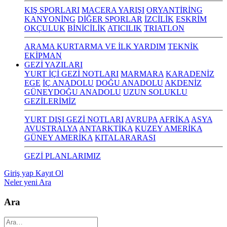
KIŞ SPORLARI
MACERA YARIŞI
ORYANTİRİNG
KANYONİNG
DİĞER SPORLAR
İZCİLİK
ESKRİM
OKÇULUK
BİNİCİLİK
ATICILIK
TRIATLON
ARAMA KURTARMA VE İLK YARDIM
TEKNİK
EKİPMAN
GEZİ YAZILARI
YURT İÇİ GEZİ NOTLARI
MARMARA
KARADENİZ
EGE
İÇ ANADOLU
DOĞU ANADOLU
AKDENİZ
GÜNEYDOĞU ANADOLU
UZUN SOLUKLU
GEZİLERİMİZ
YURT DIŞI GEZİ NOTLARI
AVRUPA
AFRİKA
ASYA
AVUSTRALYA
ANTARKTİKA
KUZEY AMERİKA
GÜNEY AMERİKA
KITALARARASI
GEZİ PLANLARIMIZ
Giriş yap
Kayıt Ol
Neler yeni
Ara
Ara