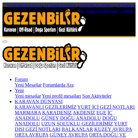
GEZENBİLİR PUSULA
|
GEZENBİLİR PORTAL
|
GEZENBİLİR DERNEK
|
GEZENBİLİR
MEDYA
|
SOSYAL MEDYA HESAPLARIMIZ
|
FORUM KURALLARI
|
İLETİŞİM
Forum
Yeni Mesajlar
Forumlarda Ara
Yeni
Yeni mesajlar
Yeni profil mesajları
Son Aktiviteler
KARAVAN DÜNYASI
KARAVANLI GEZİLERİMİZ
YURT İÇİ GEZİ NOTLARI
MARMARA
KARADENİZ
AKDENİZ
EGE
İÇ
ANADOLU
GÜNEY DOĞU ANADOLU
DOĞU
ANADOLU
UZUN SOLUKLU GEZİLERİMİZ
YURT
DIŞI GEZİ NOTLARI
BALKANLAR
KUZEY AVRUPA
ORTA AVRUPA
GÜNEY AVRUPA
ORTA DOĞU VE