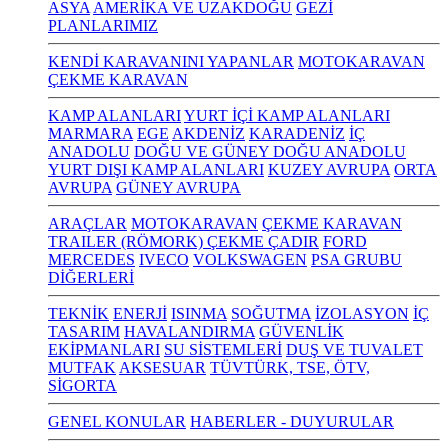
ASYA
AMERİKA VE UZAKDOĞU
GEZİ
PLANLARIMIZ
KENDİ KARAVANINI YAPANLAR
MOTOKARAVAN
ÇEKME KARAVAN
KAMP ALANLARI
YURT İÇİ KAMP ALANLARI
MARMARA
EGE
AKDENİZ
KARADENİZ
İÇ
ANADOLU
DOĞU VE GÜNEY DOĞU ANADOLU
YURT DIŞI KAMP ALANLARI
KUZEY AVRUPA
ORTA
AVRUPA
GÜNEY AVRUPA
ARAÇLAR
MOTOKARAVAN
ÇEKME KARAVAN
TRAILER (RÖMORK) ÇEKME ÇADIR
FORD
MERCEDES
IVECO
VOLKSWAGEN
PSA GRUBU
DİĞERLERİ
TEKNİK
ENERJİ
ISINMA
SOĞUTMA
İZOLASYON
İÇ
TASARIM
HAVALANDIRMA
GÜVENLİK
EKİPMANLARI
SU SİSTEMLERİ
DUŞ VE TUVALET
MUTFAK
AKSESUAR
TÜVTÜRK, TSE, ÖTV,
SİGORTA
GENEL KONULAR
HABERLER - DUYURULAR