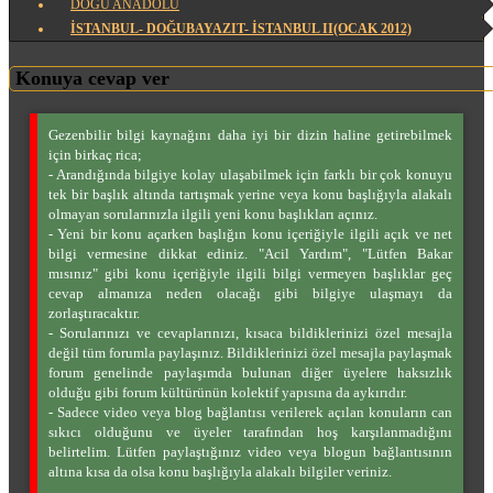
DOĞU ANADOLU
İSTANBUL- DOĞUBAYAZIT- İSTANBUL II(OCAK 2012)
Konuya cevap ver
Gezenbilir bilgi kaynağını daha iyi bir dizin haline getirebilmek
için birkaç rica;
- Arandığında bilgiye kolay ulaşabilmek için farklı bir çok konuyu
tek bir başlık altında tartışmak yerine veya konu başlığıyla alakalı
olmayan sorularınızla ilgili yeni konu başlıkları açınız.
- Yeni bir konu açarken başlığın konu içeriğiyle ilgili açık ve net
bilgi vermesine dikkat ediniz. "Acil Yardım", "Lütfen Bakar
mısınız" gibi konu içeriğiyle ilgili bilgi vermeyen başlıklar geç
cevap almanıza neden olacağı gibi bilgiye ulaşmayı da
zorlaştıracaktır.
- Sorularınızı ve cevaplarınızı, kısaca bildiklerinizi özel mesajla
değil tüm forumla paylaşınız. Bildiklerinizi özel mesajla paylaşmak
forum genelinde paylaşımda bulunan diğer üyelere haksızlık
olduğu gibi forum kültürünün kolektif yapısına da aykırıdır.
- Sadece video veya blog bağlantısı verilerek açılan konuların can
sıkıcı olduğunu ve üyeler tarafından hoş karşılanmadığını
belirtelim. Lütfen paylaştığınız video veya blogun bağlantısının
altına kısa da olsa konu başlığıyla alakalı bilgiler veriniz.