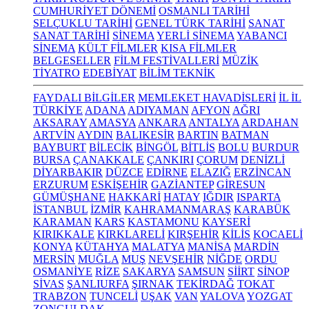
CUMHURİYET DÖNEMİ
OSMANLI TARİHİ
SELÇUKLU TARİHİ
GENEL TÜRK TARİHİ
SANAT
SANAT TARİHİ
SİNEMA
YERLİ SİNEMA
YABANCI
SİNEMA
KÜLT FİLMLER
KISA FİLMLER
BELGESELLER
FİLM FESTİVALLERİ
MÜZİK
TİYATRO
EDEBİYAT
BİLİM TEKNİK
FAYDALI BİLGİLER
MEMLEKET HAVADİSLERİ
İL İL
TÜRKİYE
ADANA
ADIYAMAN
AFYON
AĞRI
AKSARAY
AMASYA
ANKARA
ANTALYA
ARDAHAN
ARTVİN
AYDIN
BALIKESİR
BARTIN
BATMAN
BAYBURT
BİLECİK
BİNGÖL
BİTLİS
BOLU
BURDUR
BURSA
ÇANAKKALE
ÇANKIRI
ÇORUM
DENİZLİ
DİYARBAKIR
DÜZCE
EDİRNE
ELAZIĞ
ERZİNCAN
ERZURUM
ESKİŞEHİR
GAZİANTEP
GİRESUN
GÜMÜŞHANE
HAKKARİ
HATAY
IĞDIR
ISPARTA
İSTANBUL
İZMİR
KAHRAMANMARAŞ
KARABÜK
KARAMAN
KARS
KASTAMONU
KAYSERİ
KIRIKKALE
KIRKLARELİ
KIRŞEHİR
KİLİS
KOCAELİ
KONYA
KÜTAHYA
MALATYA
MANİSA
MARDİN
MERSİN
MUĞLA
MUŞ
NEVŞEHİR
NİĞDE
ORDU
OSMANİYE
RİZE
SAKARYA
SAMSUN
SİİRT
SİNOP
SİVAS
ŞANLIURFA
ŞIRNAK
TEKİRDAĞ
TOKAT
TRABZON
TUNCELİ
UŞAK
VAN
YALOVA
YOZGAT
ZONGULDAK