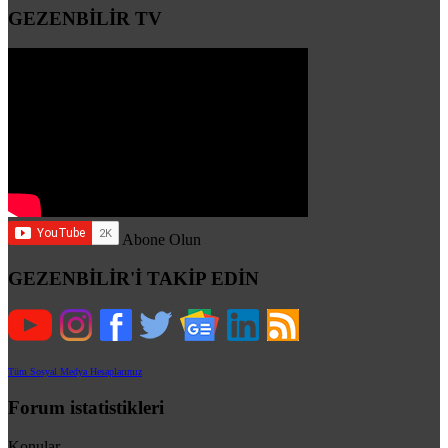
GEZENBİLİR TV
Abone Olun
GEZENBİLİR'İ TAKİP EDİN
Tüm Sosyal Medya Hesaplarımız
Forum istatistikleri
Konular