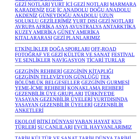
GEZİ NOTLARI
YURT İÇİ GEZİ NOTLARI
MARMARA
KARADENİZ
EGE
İÇ ANADOLU
DOĞU ANADOLU
AKDENİZ
GÜNEYDOĞU ANADOLU
UZUN
SOLUKLU GEZİLERİMİZ
YURT DIŞI GEZİ NOTLARI
AVRUPA
AFRİKA
ASYA
AVUSTRALYA
ANTARKTİKA
KUZEY AMERİKA
GÜNEY AMERİKA
KITALARARASI
GEZİ PLANLARIMIZ
ETKİNLİKLER
DOĞA SPORLARI
OFF-ROAD
FOTOĞRAF VE GEZİ
KÜLTÜR VE SANAT
FESTİVAL
VE ŞENLİKLER
NAVİGASYON
TİCARİ TURLAR
GEZGİNİN REHBERİ
GEZGİNİN KİTAPLIĞI
GEZGİNİN TELEVİZYON GÜNLÜĞÜ
TEK
BÖLÜMLÜK BELGESELLER
GEZGİNİN GURMESİ
YEME-İÇME REHBERİ
KONAKLAMA REHBERİ
GEZENBİLİR ÜYE GRUPLARI
TÜRKİYE'DE
YAŞAYAN GEZENBİLİR ÜYELERİ
YURTDIŞINDA
YAŞAYAN GEZENBİLİR ÜYELERİ
GEZENBİLİR
ANKETLERİ
EKOLOJİ
BİTKİ DÜNYASI
YABAN HAYAT
KUŞ
TÜRLERİ
SU CANLILARI
EVCİL HAYVANLARIMIZ
TARİH KÜLTÜR VE SANAT
TARİH
DÜNYA TARİHİ