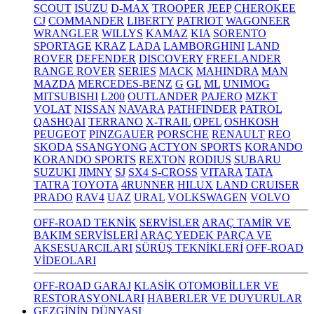
SCOUT
ISUZU
D-MAX
TROOPER
JEEP
CHEROKEE
CJ
COMMANDER
LIBERTY
PATRIOT
WAGONEER
WRANGLER
WILLYS
KAMAZ
KIA
SORENTO
SPORTAGE
KRAZ
LADA
LAMBORGHINI
LAND
ROVER
DEFENDER
DISCOVERY
FREELANDER
RANGE ROVER
SERIES
MACK
MAHINDRA
MAN
MAZDA
MERCEDES-BENZ
G
GL
ML
UNIMOG
MITSUBISHI
L200
OUTLANDER
PAJERO
MZKT
VOLAT
NISSAN
NAVARA
PATHFINDER
PATROL
QASHQAI
TERRANO
X-TRAIL
OPEL
OSHKOSH
PEUGEOT
PINZGAUER
PORSCHE
RENAULT
REO
SKODA
SSANGYONG
ACTYON SPORTS
KORANDO
KORANDO SPORTS
REXTON
RODIUS
SUBARU
SUZUKI
JIMNY
SJ
SX4 S-CROSS
VITARA
TATA
TATRA
TOYOTA
4RUNNER
HILUX
LAND CRUISER
PRADO
RAV4
UAZ
URAL
VOLKSWAGEN
VOLVO
OFF-ROAD TEKNİK
SERVİSLER
ARAÇ TAMİR VE
BAKIM SERVİSLERİ
ARAÇ YEDEK PARÇA VE
AKSESUARCILARI
SÜRÜŞ TEKNİKLERİ
OFF-ROAD
VİDEOLARI
OFF-ROAD GARAJ
KLASİK OTOMOBİLLER VE
RESTORASYONLARI
HABERLER VE DUYURULAR
GEZGİNİN DÜNYASI