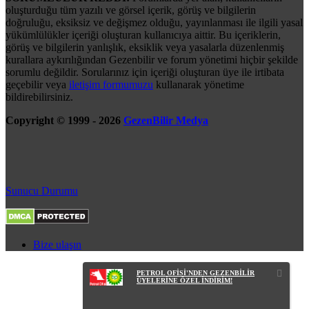
oluşturduğu tüm yazılı ve görsel içerik, görüş ve bilgilerin
doğruluğu, eksiksiz ve değişmez olduğu, yayınlanması ile ilgili yasal
yükümlülükler içeriği oluşturan kullanıcıya aittir. Bu içeriklerin,
görüş ve bilgilerin yanlışlık, eksiklik veya yasalarla düzenlenmiş
kurallara aykırılığından Gezenbilir ve forum yönetimi hiçbir şekilde
sorumlu değildir. Sorularınız için içeriği oluşturan üye ile irtibata
geçebilir veya
iletişim formumuzu
kullanarak yönetime
bildirebilirsiniz.
Copyright © 1999 - 2026
GezenBilir Medya
Sunucu Durumu
Bize ulaşın
PETROL OFİSİ'NDEN GEZENBİLİR
ÜYELERİNE ÖZEL İNDİRİM!