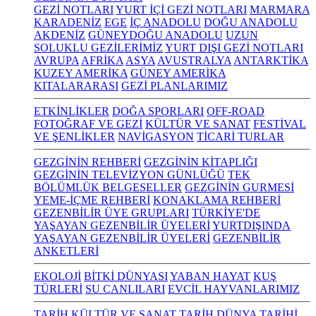
GEZİ NOTLARI
YURT İÇİ GEZİ NOTLARI
MARMARA
KARADENİZ
EGE
İÇ ANADOLU
DOĞU ANADOLU
AKDENİZ
GÜNEYDOĞU ANADOLU
UZUN
SOLUKLU GEZİLERİMİZ
YURT DIŞI GEZİ NOTLARI
AVRUPA
AFRİKA
ASYA
AVUSTRALYA
ANTARKTİKA
KUZEY AMERİKA
GÜNEY AMERİKA
KITALARARASI
GEZİ PLANLARIMIZ
ETKİNLİKLER
DOĞA SPORLARI
OFF-ROAD
FOTOĞRAF VE GEZİ
KÜLTÜR VE SANAT
FESTİVAL
VE ŞENLİKLER
NAVİGASYON
TİCARİ TURLAR
GEZGİNİN REHBERİ
GEZGİNİN KİTAPLIĞI
GEZGİNİN TELEVİZYON GÜNLÜĞÜ
TEK
BÖLÜMLÜK BELGESELLER
GEZGİNİN GURMESİ
YEME-İÇME REHBERİ
KONAKLAMA REHBERİ
GEZENBİLİR ÜYE GRUPLARI
TÜRKİYE'DE
YAŞAYAN GEZENBİLİR ÜYELERİ
YURTDIŞINDA
YAŞAYAN GEZENBİLİR ÜYELERİ
GEZENBİLİR
ANKETLERİ
EKOLOJİ
BİTKİ DÜNYASI
YABAN HAYAT
KUŞ
TÜRLERİ
SU CANLILARI
EVCİL HAYVANLARIMIZ
TARİH KÜLTÜR VE SANAT
TARİH
DÜNYA TARİHİ