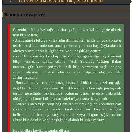
İZ TV'YI İZLEMEYENLER ÇOK ŞEY KAÇIRIYOR
Konuya cevap ver
Gezenbilir bilgi kaynağını daha iyi bir dizin haline getirebilmek
için birkaç rica;
- Arandığında bilgiye kolay ulaşabilmek için farklı bir çok konuyu
tek bir başlık altında tartışmak yerine veya konu başlığıyla alakalı
olmayan sorularınızla ilgili yeni konu başlıkları açınız.
- Yeni bir konu açarken başlığın konu içeriğiyle ilgili açık ve net
bilgi vermesine dikkat ediniz. "Acil Yardım", "Lütfen Bakar
mısınız" gibi konu içeriğiyle ilgili bilgi vermeyen başlıklar geç
cevap almanıza neden olacağı gibi bilgiye ulaşmayı da
zorlaştıracaktır.
- Sorularınızı ve cevaplarınızı, kısaca bildiklerinizi özel mesajla
değil tüm forumla paylaşınız. Bildiklerinizi özel mesajla paylaşmak
forum genelinde paylaşımda bulunan diğer üyelere haksızlık
olduğu gibi forum kültürünün kolektif yapısına da aykırıdır.
- Sadece video veya blog bağlantısı verilerek açılan konuların can
sıkıcı olduğunu ve üyeler tarafından hoş karşılanmadığını
belirtelim. Lütfen paylaştığınız video veya blogun bağlantısının
altına kısa da olsa konu başlığıyla alakalı bilgiler veriniz.
Hep birlikte keyifli forumlar dileriz.