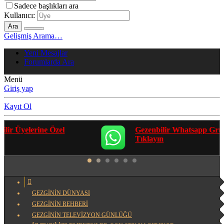
Sadece başlıkları ara
Kullanıcı:
Ara
Gelişmiş Arama…
Yeni Mesajlar
Forumlarda Ara
Menü
Giriş yap
Kayıt Ol
Gezenbilir Whatsapp Grupları'na Katılmak İçin
Tıklayın
GEZGİNİN DÜNYASI
GEZGİNİN REHBERİ
GEZGİNİN TELEVİZYON GÜNLÜĞÜ