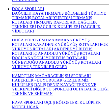
DOĞA SPORLARI
DAĞCILIK
KAYA TIRMANIŞ BÖLGELERİ
TÜRKİYE
TIRMANIŞ ROTALARI
YURTDIŞI TIRMANIŞ
ROTALARI
TIRMANIŞ RAPORLARI
DAĞCILIK
TEKNİKLERİ
DAĞCILIK KULÜPLERİ
DAĞCILIK
VİDEOLARI
DOĞA YÜRÜYÜŞÜ
MARMARA YÜRÜYÜŞ
ROTALARI
KARADENİZ YÜRÜYÜŞ ROTALARI
EGE
YÜRÜYÜŞ ROTALARI
AKDENİZ YÜRÜYÜŞ
ROTALARI
İÇ ANADOLU YÜRÜYÜŞ ROTALARI
DOĞU ANADOLU YÜRÜYÜŞ ROTALARI
GÜNEYDOĞU ANADOLU YÜRÜYÜŞ ROTALARI
YÜRÜYÜŞ TEKNİK BİLGİLER
KAMPÇILIK
MAĞARACILIK
SU SPORLARI
HABERLER - DUYURULAR
GEZİLERİMİZ
KULÜPLER
DALIŞ
DENİZ KAYAĞI
TEKNE VE
YELKENLİ
DİĞER SU SPORLARI
OLTA BALIKÇILIĞI
TEKNİK VE EKİPMAN
HAVA SPORLARI
UÇUŞ BÖLGELERİ
KULÜPLER
MODEL UÇAK