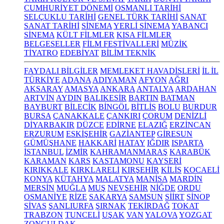
CUMHURİYET DÖNEMİ
OSMANLI TARİHİ
SELÇUKLU TARİHİ
GENEL TÜRK TARİHİ
SANAT
SANAT TARİHİ
SİNEMA
YERLİ SİNEMA
YABANCI
SİNEMA
KÜLT FİLMLER
KISA FİLMLER
BELGESELLER
FİLM FESTİVALLERİ
MÜZİK
TİYATRO
EDEBİYAT
BİLİM TEKNİK
FAYDALI BİLGİLER
MEMLEKET HAVADİSLERİ
İL İL
TÜRKİYE
ADANA
ADIYAMAN
AFYON
AĞRI
AKSARAY
AMASYA
ANKARA
ANTALYA
ARDAHAN
ARTVİN
AYDIN
BALIKESİR
BARTIN
BATMAN
BAYBURT
BİLECİK
BİNGÖL
BİTLİS
BOLU
BURDUR
BURSA
ÇANAKKALE
ÇANKIRI
ÇORUM
DENİZLİ
DİYARBAKIR
DÜZCE
EDİRNE
ELAZIĞ
ERZİNCAN
ERZURUM
ESKİŞEHİR
GAZİANTEP
GİRESUN
GÜMÜŞHANE
HAKKARİ
HATAY
IĞDIR
ISPARTA
İSTANBUL
İZMİR
KAHRAMANMARAŞ
KARABÜK
KARAMAN
KARS
KASTAMONU
KAYSERİ
KIRIKKALE
KIRKLARELİ
KIRŞEHİR
KİLİS
KOCAELİ
KONYA
KÜTAHYA
MALATYA
MANİSA
MARDİN
MERSİN
MUĞLA
MUŞ
NEVŞEHİR
NİĞDE
ORDU
OSMANİYE
RİZE
SAKARYA
SAMSUN
SİİRT
SİNOP
SİVAS
ŞANLIURFA
ŞIRNAK
TEKİRDAĞ
TOKAT
TRABZON
TUNCELİ
UŞAK
VAN
YALOVA
YOZGAT
ZONGULDAK