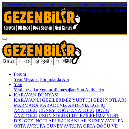
GEZENBİLİR PUSULA
|
GEZENBİLİR PORTAL
|
GEZENBİLİR DERNEK
|
GEZENBİLİR
MEDYA
|
SOSYAL MEDYA HESAPLARIMIZ
|
FORUM KURALLARI
|
İLETİŞİM
Forum
Yeni Mesajlar
Forumlarda Ara
Yeni
Yeni mesajlar
Yeni profil mesajları
Son Aktiviteler
KARAVAN DÜNYASI
KARAVANLI GEZİLERİMİZ
YURT İÇİ GEZİ NOTLARI
MARMARA
KARADENİZ
AKDENİZ
EGE
İÇ
ANADOLU
GÜNEY DOĞU ANADOLU
DOĞU
ANADOLU
UZUN SOLUKLU GEZİLERİMİZ
YURT
DIŞI GEZİ NOTLARI
BALKANLAR
KUZEY AVRUPA
ORTA AVRUPA
GÜNEY AVRUPA
ORTA DOĞU VE