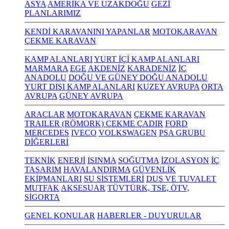
ASYA
AMERİKA VE UZAKDOĞU
GEZİ
PLANLARIMIZ
KENDİ KARAVANINI YAPANLAR
MOTOKARAVAN
ÇEKME KARAVAN
KAMP ALANLARI
YURT İÇİ KAMP ALANLARI
MARMARA
EGE
AKDENİZ
KARADENİZ
İÇ
ANADOLU
DOĞU VE GÜNEY DOĞU ANADOLU
YURT DIŞI KAMP ALANLARI
KUZEY AVRUPA
ORTA
AVRUPA
GÜNEY AVRUPA
ARAÇLAR
MOTOKARAVAN
ÇEKME KARAVAN
TRAILER (RÖMORK) ÇEKME ÇADIR
FORD
MERCEDES
IVECO
VOLKSWAGEN
PSA GRUBU
DİĞERLERİ
TEKNİK
ENERJİ
ISINMA
SOĞUTMA
İZOLASYON
İÇ
TASARIM
HAVALANDIRMA
GÜVENLİK
EKİPMANLARI
SU SİSTEMLERİ
DUŞ VE TUVALET
MUTFAK
AKSESUAR
TÜVTÜRK, TSE, ÖTV,
SİGORTA
GENEL KONULAR
HABERLER - DUYURULAR