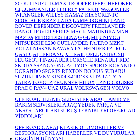
SCOUT
ISUZU
D-MAX
TROOPER
JEEP
CHEROKEE
CJ
COMMANDER
LIBERTY
PATRIOT
WAGONEER
WRANGLER
WILLYS
KAMAZ
KIA
SORENTO
SPORTAGE
KRAZ
LADA
LAMBORGHINI
LAND
ROVER
DEFENDER
DISCOVERY
FREELANDER
RANGE ROVER
SERIES
MACK
MAHINDRA
MAN
MAZDA
MERCEDES-BENZ
G
GL
ML
UNIMOG
MITSUBISHI
L200
OUTLANDER
PAJERO
MZKT
VOLAT
NISSAN
NAVARA
PATHFINDER
PATROL
QASHQAI
TERRANO
X-TRAIL
OPEL
OSHKOSH
PEUGEOT
PINZGAUER
PORSCHE
RENAULT
REO
SKODA
SSANGYONG
ACTYON SPORTS
KORANDO
KORANDO SPORTS
REXTON
RODIUS
SUBARU
SUZUKI
JIMNY
SJ
SX4 S-CROSS
VITARA
TATA
TATRA
TOYOTA
4RUNNER
HILUX
LAND CRUISER
PRADO
RAV4
UAZ
URAL
VOLKSWAGEN
VOLVO
OFF-ROAD TEKNİK
SERVİSLER
ARAÇ TAMİR VE
BAKIM SERVİSLERİ
ARAÇ YEDEK PARÇA VE
AKSESUARCILARI
SÜRÜŞ TEKNİKLERİ
OFF-ROAD
VİDEOLARI
OFF-ROAD GARAJ
KLASİK OTOMOBİLLER VE
RESTORASYONLARI
HABERLER VE DUYURULAR
GEZGİNİN DÜNYASI