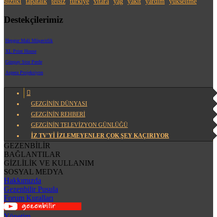
suzuki
tapatalk
telsiz
türkiye
vitara
yag
yakıt
yardım
yükseltme
Destekçilerimiz
Hepgur Mali Müşavirlik
XL Print House
Günpay Stor Perde
Aspera Projeksiyon
GEZGİNİN DÜNYASI
GEZGİNİN REHBERİ
GEZGİNİN TELEVİZYON GÜNLÜĞÜ
İZ TV'YI İZLEMEYENLER ÇOK ŞEY KAÇIRIYOR
GEZENBİLİR
BAĞLANTILAR
GİZLİLİK VE KULLANIM
SOSYAL MEDYA
Hakkımızda
Gezenbilir Pusula
Forum Kuralları
Yönetim