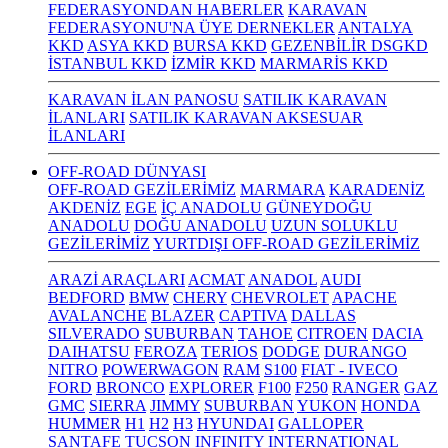
FEDERASYONDAN HABERLER
KARAVAN
FEDERASYONU'NA ÜYE DERNEKLER
ANTALYA
KKD
ASYA KKD
BURSA KKD
GEZENBİLİR DSGKD
İSTANBUL KKD
İZMİR KKD
MARMARİS KKD
KARAVAN İLAN PANOSU
SATILIK KARAVAN
İLANLARI
SATILIK KARAVAN AKSESUAR
İLANLARI
OFF-ROAD DÜNYASI
OFF-ROAD GEZİLERİMİZ
MARMARA
KARADENİZ
AKDENİZ
EGE
İÇ ANADOLU
GÜNEYDOĞU
ANADOLU
DOĞU ANADOLU
UZUN SOLUKLU
GEZİLERİMİZ
YURTDIŞI OFF-ROAD GEZİLERİMİZ
ARAZİ ARAÇLARI
ACMAT
ANADOL
AUDI
BEDFORD
BMW
CHERY
CHEVROLET
APACHE
AVALANCHE
BLAZER
CAPTIVA
DALLAS
SILVERADO
SUBURBAN
TAHOE
CITROEN
DACIA
DAIHATSU
FEROZA
TERIOS
DODGE
DURANGO
NITRO
POWERWAGON
RAM
S100
FIAT - IVECO
FORD
BRONCO
EXPLORER
F100
F250
RANGER
GAZ
GMC
SIERRA
JIMMY
SUBURBAN
YUKON
HONDA
HUMMER
H1
H2
H3
HYUNDAI
GALLOPER
SANTAFE
TUCSON
INFINITY
INTERNATIONAL