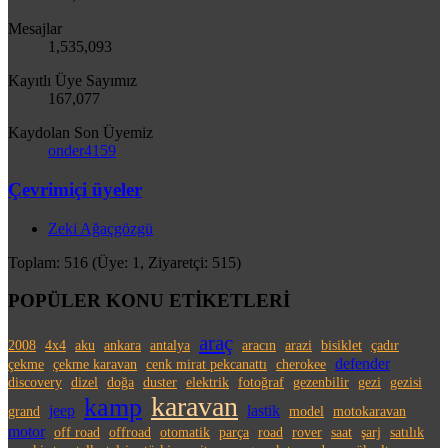
Mesajlar
1,535,093
Kayıtlı Üye Sayımız
167,077
Kaydolan Son Üyemiz
onder4159
Çevrimiçi üyeler
Zeki Ağaçgözgü
Toplam: 516 (Üye: 1, Ziyaretçi: 515)
POPÜLER KONU ETİKETLERİ
araç
2008
4x4
aku
ankara
antalya
aracın
arazi
bisiklet
çadır
defender
çekme
çekme karavan
cenk mirat pekcanattı
cherokee
discovery
dizel
doğa
duster
elektrik
fotoğraf
gezenbilir
gezi
gezisi
karavan
kamp
jeep
lastik
grand
model
motokaravan
motor
off road
offroad
otomatik
parça
road
rover
saat
şarj
satılık