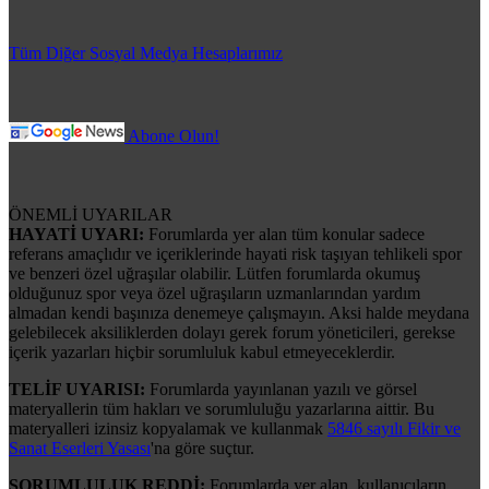
Tüm Diğer Sosyal Medya Hesaplarımız
Abone Olun!
ÖNEMLİ UYARILAR
HAYATİ UYARI:
Forumlarda yer alan tüm konular sadece
referans amaçlıdır ve içeriklerinde hayati risk taşıyan tehlikeli spor
ve benzeri özel uğraşılar olabilir. Lütfen forumlarda okumuş
olduğunuz spor veya özel uğraşıların uzmanlarından yardım
almadan kendi başınıza denemeye çalışmayın. Aksi halde meydana
gelebilecek aksiliklerden dolayı gerek forum yöneticileri, gerekse
içerik yazarları hiçbir sorumluluk kabul etmeyeceklerdir.
TELİF UYARISI:
Forumlarda yayınlanan yazılı ve görsel
materyallerin tüm hakları ve sorumluluğu yazarlarına aittir. Bu
materyalleri izinsiz kopyalamak ve kullanmak
5846 sayılı Fikir ve
Sanat Eserleri Yasası
'na göre suçtur.
SORUMLULUK REDDİ:
Forumlarda yer alan, kullanıcıların