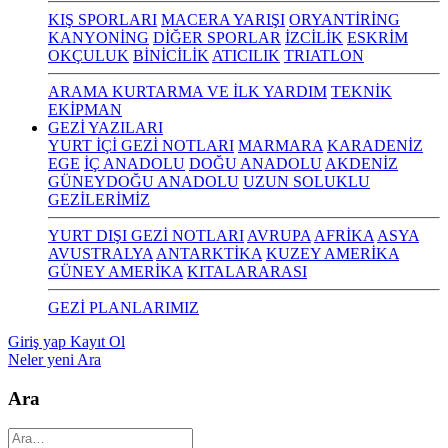
KIŞ SPORLARI
MACERA YARIŞI
ORYANTİRİNG
KANYONİNG
DİĞER SPORLAR
İZCİLİK
ESKRİM
OKÇULUK
BİNİCİLİK
ATICILIK
TRIATLON
ARAMA KURTARMA VE İLK YARDIM
TEKNİK
EKİPMAN
GEZİ YAZILARI
YURT İÇİ GEZİ NOTLARI
MARMARA
KARADENİZ
EGE
İÇ ANADOLU
DOĞU ANADOLU
AKDENİZ
GÜNEYDOĞU ANADOLU
UZUN SOLUKLU
GEZİLERİMİZ
YURT DIŞI GEZİ NOTLARI
AVRUPA
AFRİKA
ASYA
AVUSTRALYA
ANTARKTİKA
KUZEY AMERİKA
GÜNEY AMERİKA
KITALARARASI
GEZİ PLANLARIMIZ
Giriş yap
Kayıt Ol
Neler yeni
Ara
Ara