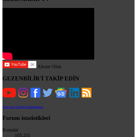
Abone Olun
GEZENBİLİR'İ TAKİP EDİN
Tüm Sosyal Medya Hesaplarımız
Forum istatistikleri
Konular
105,211