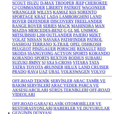
SCOUT
ISUZU
D-MAX
TROOPER
JEEP
CHEROKEE
CJ
COMMANDER
LIBERTY
PATRIOT
WAGONEER
WRANGLER
WILLYS
KAMAZ
KIA
SORENTO
SPORTAGE
KRAZ
LADA
LAMBORGHINI
LAND
ROVER
DEFENDER
DISCOVERY
FREELANDER
RANGE ROVER
SERIES
MACK
MAHINDRA
MAN
MAZDA
MERCEDES-BENZ
G
GL
ML
UNIMOG
MITSUBISHI
L200
OUTLANDER
PAJERO
MZKT
VOLAT
NISSAN
NAVARA
PATHFINDER
PATROL
QASHQAI
TERRANO
X-TRAIL
OPEL
OSHKOSH
PEUGEOT
PINZGAUER
PORSCHE
RENAULT
REO
SKODA
SSANGYONG
ACTYON SPORTS
KORANDO
KORANDO SPORTS
REXTON
RODIUS
SUBARU
SUZUKI
JIMNY
SJ
SX4 S-CROSS
VITARA
TATA
TATRA
TOYOTA
4RUNNER
HILUX
LAND CRUISER
PRADO
RAV4
UAZ
URAL
VOLKSWAGEN
VOLVO
OFF-ROAD TEKNİK
SERVİSLER
ARAÇ TAMİR VE
BAKIM SERVİSLERİ
ARAÇ YEDEK PARÇA VE
AKSESUARCILARI
SÜRÜŞ TEKNİKLERİ
OFF-ROAD
VİDEOLARI
OFF-ROAD GARAJ
KLASİK OTOMOBİLLER VE
RESTORASYONLARI
HABERLER VE DUYURULAR
GEZGİNİN DÜNYASI