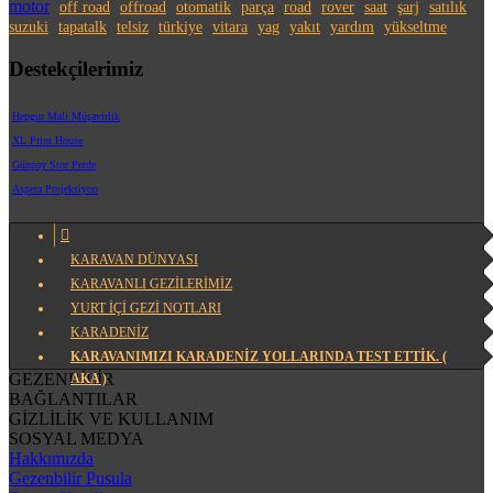
motor
off road
offroad
otomatik
parça
road
rover
saat
şarj
satılık
suzuki
tapatalk
telsiz
türkiye
vitara
yag
yakıt
yardım
yükseltme
Destekçilerimiz
Hepgur Mali Müşavirlik
XL Print House
Günpay Stor Perde
Aspera Projeksiyon
KARAVAN DÜNYASI
KARAVANLI GEZİLERİMİZ
YURT İÇİ GEZİ NOTLARI
KARADENİZ
KARAVANIMIZI KARADENIZ YOLLARINDA TEST ETTIK. (
GEZENBİLİR
AKA )
BAĞLANTILAR
GİZLİLİK VE KULLANIM
SOSYAL MEDYA
Hakkımızda
Gezenbilir Pusula