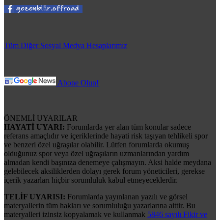
Tüm Diğer Sosyal Medya Hesaplarımız
Abone Olun!
ÖNEMLİ UYARILAR
HAYATİ UYARI:
Forumlarda yer alan tüm konular sadece
referans amaçlıdır ve içeriklerinde hayati risk taşıyan tehlikeli spor
ve benzeri özel uğraşılar olabilir. Lütfen forumlarda okumuş
olduğunuz spor veya özel uğraşıların uzmanlarından yardım
almadan kendi başınıza denemeye çalışmayın. Aksi halde meydana
gelebilecek aksiliklerden dolayı gerek forum yöneticileri, gerekse
içerik yazarları hiçbir sorumluluk kabul etmeyeceklerdir.
TELİF UYARISI:
Forumlarda yayınlanan yazılı ve görsel
materyallerin tüm hakları ve sorumluluğu yazarlarına aittir. Bu
materyalleri izinsiz kopyalamak ve kullanmak
5846 sayılı Fikir ve