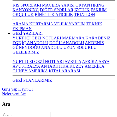
KIŞ SPORLARI
MACERA YARIŞI
ORYANTİRİNG
KANYONİNG
DİĞER SPORLAR
İZCİLİK
ESKRİM
OKÇULUK
BİNİCİLİK
ATICILIK
TRIATLON
ARAMA KURTARMA VE İLK YARDIM
TEKNİK
EKİPMAN
GEZİ YAZILARI
YURT İÇİ GEZİ NOTLARI
MARMARA
KARADENİZ
EGE
İÇ ANADOLU
DOĞU ANADOLU
AKDENİZ
GÜNEYDOĞU ANADOLU
UZUN SOLUKLU
GEZİLERİMİZ
YURT DIŞI GEZİ NOTLARI
AVRUPA
AFRİKA
ASYA
AVUSTRALYA
ANTARKTİKA
KUZEY AMERİKA
GÜNEY AMERİKA
KITALARARASI
GEZİ PLANLARIMIZ
Giriş yap
Kayıt Ol
Neler yeni
Ara
Ara