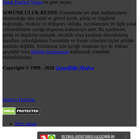
Sanat Eserleri Yasası
'na göre suçtur.
SORUMLULUK REDDİ:
Forumlarda yer alan, kullanıcıların
oluşturduğu tüm yazılı ve görsel içerik, görüş ve bilgilerin
doğruluğu, eksiksiz ve değişmez olduğu, yayınlanması ile ilgili yasal
yükümlülükler içeriği oluşturan kullanıcıya aittir. Bu içeriklerin,
görüş ve bilgilerin yanlışlık, eksiklik veya yasalarla düzenlenmiş
kurallara aykırılığından Gezenbilir ve forum yönetimi hiçbir şekilde
sorumlu değildir. Sorularınız için içeriği oluşturan üye ile irtibata
geçebilir veya
iletişim formumuzu
kullanarak yönetime
bildirebilirsiniz.
Copyright © 1999 - 2026
GezenBilir Medya
Sunucu Durumu
Bize ulaşın
PETROL OFİSİ'NDEN GEZENBİLİR