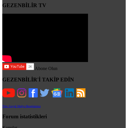
GEZENBİLİR TV
Abone Olun
GEZENBİLİR'İ TAKİP EDİN
Tüm Sosyal Medya Hesaplarımız
Forum istatistikleri
Konular