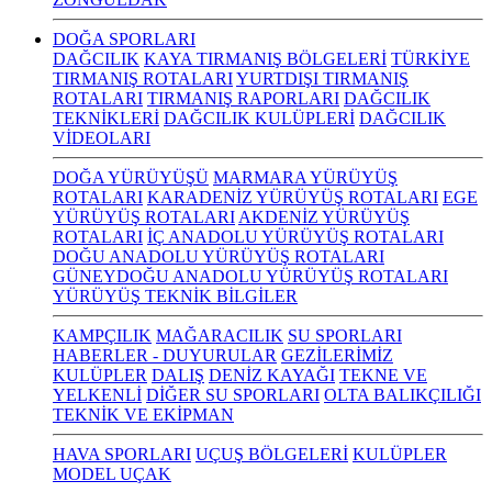
DOĞA SPORLARI
DAĞCILIK
KAYA TIRMANIŞ BÖLGELERİ
TÜRKİYE
TIRMANIŞ ROTALARI
YURTDIŞI TIRMANIŞ
ROTALARI
TIRMANIŞ RAPORLARI
DAĞCILIK
TEKNİKLERİ
DAĞCILIK KULÜPLERİ
DAĞCILIK
VİDEOLARI
DOĞA YÜRÜYÜŞÜ
MARMARA YÜRÜYÜŞ
ROTALARI
KARADENİZ YÜRÜYÜŞ ROTALARI
EGE
YÜRÜYÜŞ ROTALARI
AKDENİZ YÜRÜYÜŞ
ROTALARI
İÇ ANADOLU YÜRÜYÜŞ ROTALARI
DOĞU ANADOLU YÜRÜYÜŞ ROTALARI
GÜNEYDOĞU ANADOLU YÜRÜYÜŞ ROTALARI
YÜRÜYÜŞ TEKNİK BİLGİLER
KAMPÇILIK
MAĞARACILIK
SU SPORLARI
HABERLER - DUYURULAR
GEZİLERİMİZ
KULÜPLER
DALIŞ
DENİZ KAYAĞI
TEKNE VE
YELKENLİ
DİĞER SU SPORLARI
OLTA BALIKÇILIĞI
TEKNİK VE EKİPMAN
HAVA SPORLARI
UÇUŞ BÖLGELERİ
KULÜPLER
MODEL UÇAK