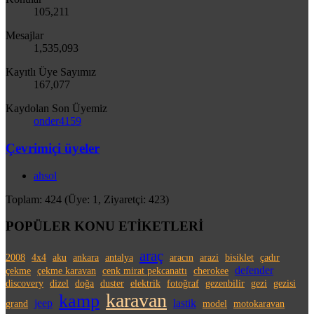
105,211
Mesajlar
1,535,093
Kayıtlı Üye Sayımız
167,077
Kaydolan Son Üyemiz
onder4159
Çevrimiçi üyeler
ahsol
Toplam: 424 (Üye: 1, Ziyaretçi: 423)
POPÜLER KONU ETİKETLERİ
araç
2008
4x4
aku
ankara
antalya
aracın
arazi
bisiklet
çadır
defender
çekme
çekme karavan
cenk mirat pekcanattı
cherokee
discovery
dizel
doğa
duster
elektrik
fotoğraf
gezenbilir
gezi
gezisi
karavan
kamp
jeep
lastik
grand
model
motokaravan