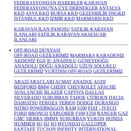
FEDERASYONDAN HABERLER
KARAVAN
FEDERASYONU'NA ÜYE DERNEKLER
ANTALYA
KKD
ASYA KKD
BURSA KKD
GEZENBİLİR DSGKD
İSTANBUL KKD
İZMİR KKD
MARMARİS KKD
KARAVAN İLAN PANOSU
SATILIK KARAVAN
İLANLARI
SATILIK KARAVAN AKSESUAR
İLANLARI
OFF-ROAD DÜNYASI
OFF-ROAD GEZİLERİMİZ
MARMARA
KARADENİZ
AKDENİZ
EGE
İÇ ANADOLU
GÜNEYDOĞU
ANADOLU
DOĞU ANADOLU
UZUN SOLUKLU
GEZİLERİMİZ
YURTDIŞI OFF-ROAD GEZİLERİMİZ
ARAZİ ARAÇLARI
ACMAT
ANADOL
AUDI
BEDFORD
BMW
CHERY
CHEVROLET
APACHE
AVALANCHE
BLAZER
CAPTIVA
DALLAS
SILVERADO
SUBURBAN
TAHOE
CITROEN
DACIA
DAIHATSU
FEROZA
TERIOS
DODGE
DURANGO
NITRO
POWERWAGON
RAM
S100
FIAT - IVECO
FORD
BRONCO
EXPLORER
F100
F250
RANGER
GAZ
GMC
SIERRA
JIMMY
SUBURBAN
YUKON
HONDA
HUMMER
H1
H2
H3
HYUNDAI
GALLOPER
SANTAFE
TUCSON
INFINITY
INTERNATIONAL