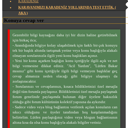
KARADENİZ
KARAVANIMIZI KARADENIZ YOLLARINDA TEST ETTIK. (
AKA )
Konuya cevap ver
Gezenbilir bilgi kaynağını daha iyi bir dizin haline getirebilmek
için birkaç rica;
- Arandığında bilgiye kolay ulaşabilmek için farklı bir çok konuyu
tek bir başlık altında tartışmak yerine veya konu başlığıyla alakalı
olmayan sorularınızla ilgili yeni konu başlıkları açınız.
- Yeni bir konu açarken başlığın konu içeriğiyle ilgili açık ve net
bilgi vermesine dikkat ediniz. "Acil Yardım", "Lütfen Bakar
mısınız" gibi konu içeriğiyle ilgili bilgi vermeyen başlıklar geç
cevap almanıza neden olacağı gibi bilgiye ulaşmayı da
zorlaştıracaktır.
- Sorularınızı ve cevaplarınızı, kısaca bildiklerinizi özel mesajla
değil tüm forumla paylaşınız. Bildiklerinizi özel mesajla paylaşmak
forum genelinde paylaşımda bulunan diğer üyelere haksızlık
olduğu gibi forum kültürünün kolektif yapısına da aykırıdır.
- Sadece video veya blog bağlantısı verilerek açılan konuların can
sıkıcı olduğunu ve üyeler tarafından hoş karşılanmadığını
belirtelim. Lütfen paylaştığınız video veya blogun bağlantısının
altına kısa da olsa konu başlığıyla alakalı bilgiler veriniz.