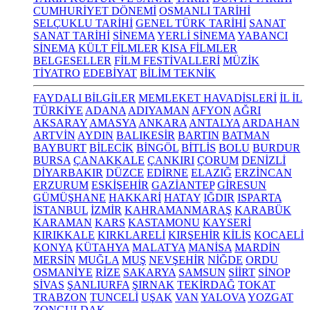
CUMHURİYET DÖNEMİ
OSMANLI TARİHİ
SELÇUKLU TARİHİ
GENEL TÜRK TARİHİ
SANAT
SANAT TARİHİ
SİNEMA
YERLİ SİNEMA
YABANCI
SİNEMA
KÜLT FİLMLER
KISA FİLMLER
BELGESELLER
FİLM FESTİVALLERİ
MÜZİK
TİYATRO
EDEBİYAT
BİLİM TEKNİK
FAYDALI BİLGİLER
MEMLEKET HAVADİSLERİ
İL İL
TÜRKİYE
ADANA
ADIYAMAN
AFYON
AĞRI
AKSARAY
AMASYA
ANKARA
ANTALYA
ARDAHAN
ARTVİN
AYDIN
BALIKESİR
BARTIN
BATMAN
BAYBURT
BİLECİK
BİNGÖL
BİTLİS
BOLU
BURDUR
BURSA
ÇANAKKALE
ÇANKIRI
ÇORUM
DENİZLİ
DİYARBAKIR
DÜZCE
EDİRNE
ELAZIĞ
ERZİNCAN
ERZURUM
ESKİŞEHİR
GAZİANTEP
GİRESUN
GÜMÜŞHANE
HAKKARİ
HATAY
IĞDIR
ISPARTA
İSTANBUL
İZMİR
KAHRAMANMARAŞ
KARABÜK
KARAMAN
KARS
KASTAMONU
KAYSERİ
KIRIKKALE
KIRKLARELİ
KIRŞEHİR
KİLİS
KOCAELİ
KONYA
KÜTAHYA
MALATYA
MANİSA
MARDİN
MERSİN
MUĞLA
MUŞ
NEVŞEHİR
NİĞDE
ORDU
OSMANİYE
RİZE
SAKARYA
SAMSUN
SİİRT
SİNOP
SİVAS
ŞANLIURFA
ŞIRNAK
TEKİRDAĞ
TOKAT
TRABZON
TUNCELİ
UŞAK
VAN
YALOVA
YOZGAT
ZONGULDAK