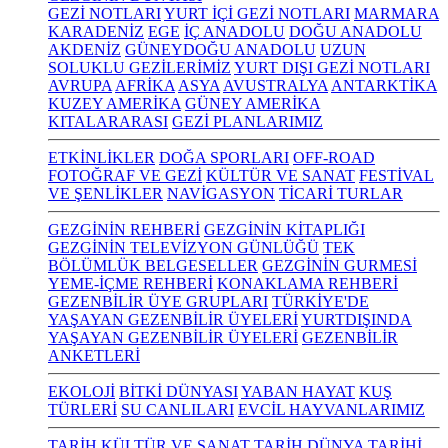
GEZİ NOTLARI
YURT İÇİ GEZİ NOTLARI
MARMARA
KARADENİZ
EGE
İÇ ANADOLU
DOĞU ANADOLU
AKDENİZ
GÜNEYDOĞU ANADOLU
UZUN
SOLUKLU GEZİLERİMİZ
YURT DIŞI GEZİ NOTLARI
AVRUPA
AFRİKA
ASYA
AVUSTRALYA
ANTARKTİKA
KUZEY AMERİKA
GÜNEY AMERİKA
KITALARARASI
GEZİ PLANLARIMIZ
ETKİNLİKLER
DOĞA SPORLARI
OFF-ROAD
FOTOĞRAF VE GEZİ
KÜLTÜR VE SANAT
FESTİVAL
VE ŞENLİKLER
NAVİGASYON
TİCARİ TURLAR
GEZGİNİN REHBERİ
GEZGİNİN KİTAPLIĞI
GEZGİNİN TELEVİZYON GÜNLÜĞÜ
TEK
BÖLÜMLÜK BELGESELLER
GEZGİNİN GURMESİ
YEME-İÇME REHBERİ
KONAKLAMA REHBERİ
GEZENBİLİR ÜYE GRUPLARI
TÜRKİYE'DE
YAŞAYAN GEZENBİLİR ÜYELERİ
YURTDIŞINDA
YAŞAYAN GEZENBİLİR ÜYELERİ
GEZENBİLİR
ANKETLERİ
EKOLOJİ
BİTKİ DÜNYASI
YABAN HAYAT
KUŞ
TÜRLERİ
SU CANLILARI
EVCİL HAYVANLARIMIZ
TARİH KÜLTÜR VE SANAT
TARİH
DÜNYA TARİHİ