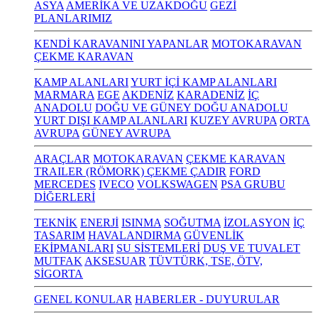
ASYA
AMERİKA VE UZAKDOĞU
GEZİ
PLANLARIMIZ
KENDİ KARAVANINI YAPANLAR
MOTOKARAVAN
ÇEKME KARAVAN
KAMP ALANLARI
YURT İÇİ KAMP ALANLARI
MARMARA
EGE
AKDENİZ
KARADENİZ
İÇ
ANADOLU
DOĞU VE GÜNEY DOĞU ANADOLU
YURT DIŞI KAMP ALANLARI
KUZEY AVRUPA
ORTA
AVRUPA
GÜNEY AVRUPA
ARAÇLAR
MOTOKARAVAN
ÇEKME KARAVAN
TRAILER (RÖMORK) ÇEKME ÇADIR
FORD
MERCEDES
IVECO
VOLKSWAGEN
PSA GRUBU
DİĞERLERİ
TEKNİK
ENERJİ
ISINMA
SOĞUTMA
İZOLASYON
İÇ
TASARIM
HAVALANDIRMA
GÜVENLİK
EKİPMANLARI
SU SİSTEMLERİ
DUŞ VE TUVALET
MUTFAK
AKSESUAR
TÜVTÜRK, TSE, ÖTV,
SİGORTA
GENEL KONULAR
HABERLER - DUYURULAR