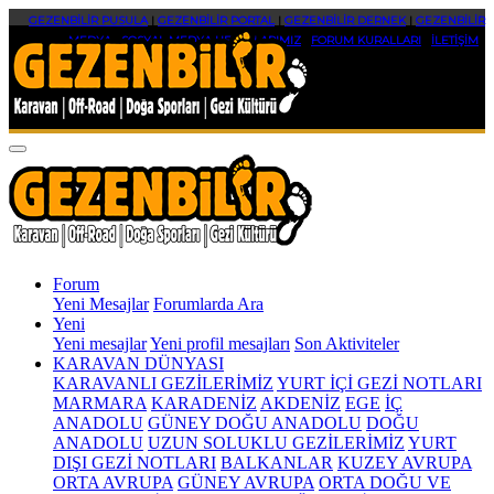
GEZENBİLİR PUSULA
|
GEZENBİLİR PORTAL
|
GEZENBİLİR DERNEK
|
GEZENBİLİR
MEDYA
|
SOSYAL MEDYA HESAPLARIMIZ
|
FORUM KURALLARI
|
İLETİŞİM
Forum
Yeni Mesajlar
Forumlarda Ara
Yeni
Yeni mesajlar
Yeni profil mesajları
Son Aktiviteler
KARAVAN DÜNYASI
KARAVANLI GEZİLERİMİZ
YURT İÇİ GEZİ NOTLARI
MARMARA
KARADENİZ
AKDENİZ
EGE
İÇ
ANADOLU
GÜNEY DOĞU ANADOLU
DOĞU
ANADOLU
UZUN SOLUKLU GEZİLERİMİZ
YURT
DIŞI GEZİ NOTLARI
BALKANLAR
KUZEY AVRUPA
ORTA AVRUPA
GÜNEY AVRUPA
ORTA DOĞU VE