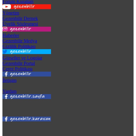
Forum Kuralları
Yönetim
Gezenbilir Dernek
Üyelik Sözleşmesi
Haberler
Gezenbilir Medya
Gizlilik Politikası
Görseller ve Logolar
Gezenbilir Portal
Çerez Politikası
İletişim
Yardım