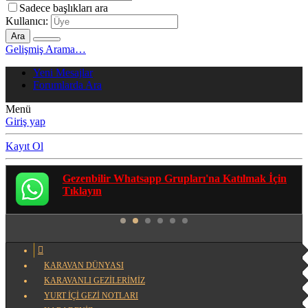
Sadece başlıkları ara
Kullanıcı:
Ara
Gelişmiş Arama…
Yeni Mesajlar
Forumlarda Ara
Menü
Giriş yap
Kayıt Ol
Gezenbilir Whatsapp Grupları'na Katılmak İçin
Tıklayın
KARAVAN DÜNYASI
KARAVANLI GEZİLERİMİZ
YURT İÇİ GEZİ NOTLARI