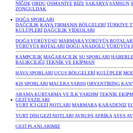
NİĞDE
ORDU
OSMANİYE
RİZE
SAKARYA
SAMSUN
S
ZONGULDAK
DOĞA SPORLARI
DAĞCILIK
KAYA TIRMANIŞ BÖLGELERİ
TÜRKİYE T
KULÜPLERİ
DAĞCILIK VİDEOLARI
DOĞA YÜRÜYÜŞÜ
MARMARA YÜRÜYÜŞ ROTALAR
YÜRÜYÜŞ ROTALARI
DOĞU ANADOLU YÜRÜYÜŞ 
KAMPÇILIK
MAĞARACILIK
SU SPORLARI
HABERLE
BALIKÇILIĞI
TEKNİK VE EKİPMAN
HAVA SPORLARI
UÇUŞ BÖLGELERİ
KULÜPLER
MOD
KIŞ SPORLARI
MACERA YARIŞI
ORYANTİRİNG
KAN
ARAMA KURTARMA VE İLK YARDIM
TEKNİK EKİP
GEZİ YAZILARI
YURT İÇİ GEZİ NOTLARI
MARMARA
KARADENİZ
E
YURT DIŞI GEZİ NOTLARI
AVRUPA
AFRİKA
ASYA
AV
GEZİ PLANLARIMIZ