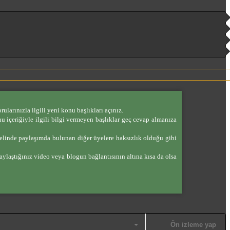
ularınızla ilgili yeni konu başlıkları açınız.
nu içeriğiyle ilgili bilgi vermeyen başlıklar geç cevap almanıza
enelinde paylaşımda bulunan diğer üyelere haksızlık olduğu gibi
aylaştığınız video veya blogun bağlantısının altına kısa da olsa
Ön izleme yap
Taslağı kaydet
Geri al
ileri al
BB kodunu değiştir
Taslaklar