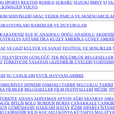
O SPORTS
REXTON
RODIUS
SUBARU
SUZUKI
JIMNY
SJ
SX
LKSWAGEN
VOLVO
KIM SERVİSLERİ
ARAÇ YEDEK PARÇA VE AKSESUARCILA
TORASYONLARI
HABERLER VE DUYURULAR
KARADENİZ
EGE
İÇ ANADOLU
DOĞU ANADOLU
AKDENİ
USTRALYA
ANTARKTİKA
KUZEY AMERİKA
GÜNEY AMERİ
AF VE GEZİ
KÜLTÜR VE SANAT
FESTİVAL VE ŞENLİKLER
N TELEVİZYON GÜNLÜĞÜ
TEK BÖLÜMLÜK BELGESELLER
I
TÜRKİYE'DE YAŞAYAN GEZENBİLİR ÜYELERİ
YURTDIŞI
ERİ
SU CANLILARI
EVCİL HAYVANLARIMIZ
UMHURİYET DÖNEMİ
OSMANLI TARİHİ
SELÇUKLU TARİHİ
ISA FİLMLER
BELGESELLER
FİLM FESTİVALLERİ
MÜZİK
Tİ
L TÜRKİYE
ADANA
ADIYAMAN
AFYON
AĞRI
AKSARAY
AMA
NGÖL
BİTLİS
BOLU
BURDUR
BURSA
ÇANAKKALE
ÇANKIR
SUN
GÜMÜŞHANE
HAKKARİ
HATAY
IĞDIR
ISPARTA
İSTAN
ELİ
KIRŞEHİR
KİLİS
KOCAELİ
KONYA
KÜTAHYA
MALATY