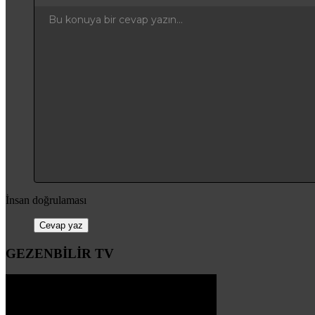
Sırasız liste
Bu konuya bir cevap yazın...
Girinti
Çıkıntı
İnsan doğrulaması
Cevap yaz
GEZENBİLİR TV