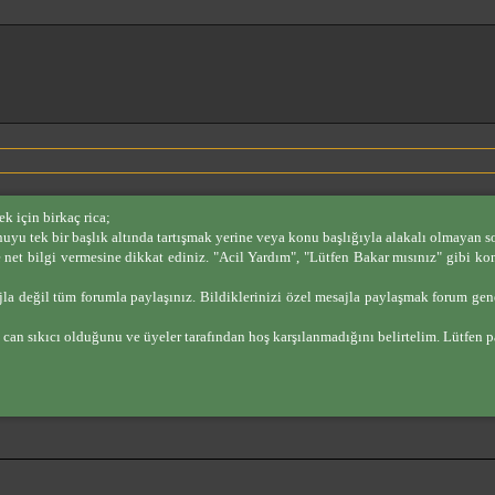
ek için birkaç rica;
uyu tek bir başlık altında tartışmak yerine veya konu başlığıyla alakalı olmayan sor
e net bilgi vermesine dikkat ediniz. "Acil Yardım", "Lütfen Bakar mısınız" gibi ko
esajla değil tüm forumla paylaşınız. Bildiklerinizi özel mesajla paylaşmak forum g
 can sıkıcı olduğunu ve üyeler tarafından hoş karşılanmadığını belirtelim. Lütfen p
ine
er
kle
lantı ekle
İfadeler
Medya
Alıntı
Spoyler
Kod