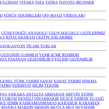
4 S-CROSS
VITARA
TATA
TATRA
TOYOTA
4RUNNER
RI
SÜRÜŞ TEKNİKLERİ
OFF-ROAD VİDEOLARI
Z
GÜNEYDOĞU ANADOLU
UZUN SOLUKLU GEZİLERİMİZ
KA
KITALARARASI
GEZİ PLANLARIMIZ
NAVİGASYON
TİCARİ TURLAR
GEZGİNİN GURMESİ
YEME-İÇME REHBERİ
NDA YAŞAYAN GEZENBİLİR ÜYELERİ
GEZENBİLİR
GENEL TÜRK TARİHİ
SANAT
SANAT TARİHİ
SİNEMA
YATRO
EDEBİYAT
BİLİM TEKNİK
SYA
ANKARA
ANTALYA
ARDAHAN
ARTVİN
AYDIN
I
ÇORUM
DENİZLİ
DİYARBAKIR
DÜZCE
EDİRNE
ELAZIĞ
BUL
İZMİR
KAHRAMANMARAŞ
KARABÜK
KARAMAN
A
MANİSA
MARDİN
MERSİN
MUĞLA
MUŞ
NEVŞEHİR