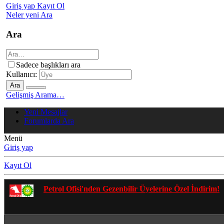
Giriş yap
Kayıt Ol
Neler yeni
Ara
Ara
Sadece başlıkları ara
Kullanıcı:
Ara
Gelişmiş Arama…
Yeni Mesajlar
Forumlarda Ara
Menü
Giriş yap
Kayıt Ol
Gezenbilir Whatsapp Grupları'na Katılmak İçin Tıkl