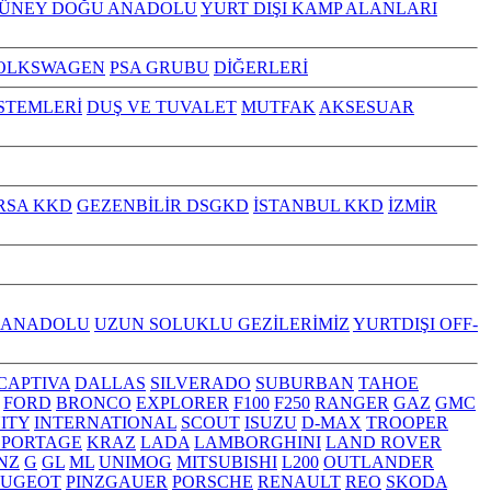
GÜNEY DOĞU ANADOLU
YURT DIŞI KAMP ALANLARI
OLKSWAGEN
PSA GRUBU
DİĞERLERİ
İSTEMLERİ
DUŞ VE TUVALET
MUTFAK
AKSESUAR
RSA KKD
GEZENBİLİR DSGKD
İSTANBUL KKD
İZMİR
 ANADOLU
UZUN SOLUKLU GEZİLERİMİZ
YURTDIŞI OFF-
CAPTIVA
DALLAS
SILVERADO
SUBURBAN
TAHOE
FORD
BRONCO
EXPLORER
F100
F250
RANGER
GAZ
GMC
NITY
INTERNATIONAL
SCOUT
ISUZU
D-MAX
TROOPER
SPORTAGE
KRAZ
LADA
LAMBORGHINI
LAND ROVER
NZ
G
GL
ML
UNIMOG
MITSUBISHI
L200
OUTLANDER
EUGEOT
PINZGAUER
PORSCHE
RENAULT
REO
SKODA