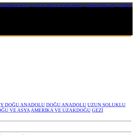
GEZENBİLİR MEDYA
|
SOSYAL MEDYA HESAPLARIMIZ
|
FORUM KURALLARI
|
İLETİŞİM
Y DOĞU ANADOLU
DOĞU ANADOLU
UZUN SOLUKLU
OĞU VE ASYA
AMERİKA VE UZAKDOĞU
GEZİ