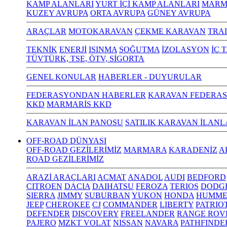
KAMP ALANLARI
YURT İÇİ KAMP ALANLARI
MARM
KUZEY AVRUPA
ORTA AVRUPA
GÜNEY AVRUPA
ARAÇLAR
MOTOKARAVAN
ÇEKME KARAVAN
TRA
TEKNİK
ENERJİ
ISINMA
SOĞUTMA
İZOLASYON
İÇ 
TÜVTÜRK, TSE, ÖTV, SİGORTA
GENEL KONULAR
HABERLER - DUYURULAR
FEDERASYONDAN HABERLER
KARAVAN FEDERAS
KKD
MARMARİS KKD
KARAVAN İLAN PANOSU
SATILIK KARAVAN İLANL
OFF-ROAD DÜNYASI
OFF-ROAD GEZİLERİMİZ
MARMARA
KARADENİZ
A
ROAD GEZİLERİMİZ
ARAZİ ARAÇLARI
ACMAT
ANADOL
AUDI
BEDFORD
CITROEN
DACIA
DAIHATSU
FEROZA
TERIOS
DODG
SIERRA
JIMMY
SUBURBAN
YUKON
HONDA
HUMME
JEEP
CHEROKEE
CJ
COMMANDER
LIBERTY
PATRIO
DEFENDER
DISCOVERY
FREELANDER
RANGE ROV
PAJERO
MZKT VOLAT
NISSAN
NAVARA
PATHFINDE