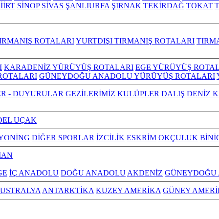
İİRT
SİNOP
SİVAS
ŞANLIURFA
ŞIRNAK
TEKİRDAĞ
TOKAT
IRMANIŞ ROTALARI
YURTDIŞI TIRMANIŞ ROTALARI
TIRM
I
KARADENİZ YÜRÜYÜŞ ROTALARI
EGE YÜRÜYÜŞ ROTAL
ROTALARI
GÜNEYDOĞU ANADOLU YÜRÜYÜŞ ROTALARI
R - DUYURULAR
GEZİLERİMİZ
KULÜPLER
DALIŞ
DENİZ 
EL UÇAK
YONİNG
DİĞER SPORLAR
İZCİLİK
ESKRİM
OKÇULUK
BİNİ
MAN
GE
İÇ ANADOLU
DOĞU ANADOLU
AKDENİZ
GÜNEYDOĞU
USTRALYA
ANTARKTİKA
KUZEY AMERİKA
GÜNEY AMERİ