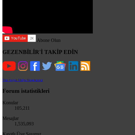
Abone Olun
GEZENBİLİR'İ TAKİP EDİN
Tüm Sosyal Medya Hesaplarımız
Forum istatistikleri
Konular
105,211
Mesajlar
1,535,093
Kayıtlı Üye Sayımız