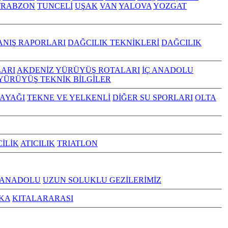
TRABZON
TUNCELİ
UŞAK
VAN
YALOVA
YOZGAT
ANIŞ RAPORLARI
DAĞCILIK TEKNİKLERİ
DAĞCILIK
ARI
AKDENİZ YÜRÜYÜŞ ROTALARI
İÇ ANADOLU
YÜRÜYÜŞ TEKNİK BİLGİLER
KAYAĞI
TEKNE VE YELKENLİ
DİĞER SU SPORLARI
OLTA
CİLİK
ATICILIK
TRIATLON
 ANADOLU
UZUN SOLUKLU GEZİLERİMİZ
KA
KITALARARASI