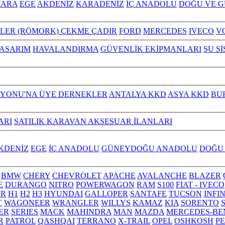
ARA
EGE
AKDENİZ
KARADENİZ
İÇ ANADOLU
DOĞU VE 
ILER (RÖMORK) ÇEKME ÇADIR
FORD
MERCEDES
IVECO
V
TASARIM
HAVALANDIRMA
GÜVENLİK EKİPMANLARI
SU S
YONU'NA ÜYE DERNEKLER
ANTALYA KKD
ASYA KKD
BU
ARI
SATILIK KARAVAN AKSESUAR İLANLARI
KDENİZ
EGE
İÇ ANADOLU
GÜNEYDOĞU ANADOLU
DOĞU
BMW
CHERY
CHEVROLET
APACHE
AVALANCHE
BLAZER
E
DURANGO
NITRO
POWERWAGON
RAM
S100
FIAT - IVECO
R
H1
H2
H3
HYUNDAI
GALLOPER
SANTAFE
TUCSON
INFI
T
WAGONEER
WRANGLER
WILLYS
KAMAZ
KIA
SORENTO
ER
SERIES
MACK
MAHINDRA
MAN
MAZDA
MERCEDES-BE
R
PATROL
QASHQAI
TERRANO
X-TRAIL
OPEL
OSHKOSH
P