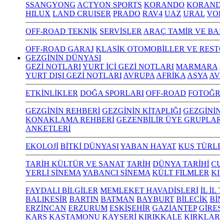
SSANGYONG
ACTYON SPORTS
KORANDO
KORAND
HILUX
LAND CRUISER
PRADO
RAV4
UAZ
URAL
VO
OFF-ROAD TEKNİK
SERVİSLER
ARAÇ TAMİR VE BA
OFF-ROAD GARAJ
KLASİK OTOMOBİLLER VE RES
GEZGİNİN DÜNYASI
GEZİ NOTLARI
YURT İÇİ GEZİ NOTLARI
MARMARA
YURT DIŞI GEZİ NOTLARI
AVRUPA
AFRİKA
ASYA
AV
ETKİNLİKLER
DOĞA SPORLARI
OFF-ROAD
FOTOĞR
GEZGİNİN REHBERİ
GEZGİNİN KİTAPLIĞI
GEZGİNİ
KONAKLAMA REHBERİ
GEZENBİLİR ÜYE GRUPLAR
ANKETLERİ
EKOLOJİ
BİTKİ DÜNYASI
YABAN HAYAT
KUŞ TÜRL
TARİH KÜLTÜR VE SANAT
TARİH
DÜNYA TARİHİ
C
YERLİ SİNEMA
YABANCI SİNEMA
KÜLT FİLMLER
K
FAYDALI BİLGİLER
MEMLEKET HAVADİSLERİ
İL İ
BALIKESİR
BARTIN
BATMAN
BAYBURT
BİLECİK
Bİ
ERZİNCAN
ERZURUM
ESKİŞEHİR
GAZİANTEP
GİRE
KARS
KASTAMONU
KAYSERİ
KIRIKKALE
KIRKLAR