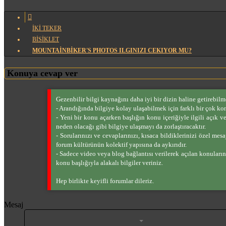
İKİ TEKER
BİSİKLET
MOUNTAINBIKER'S PHOTOS ILGINIZI CEKIYOR MU?
Konuya cevap ver
Gezenbilir bilgi kaynağını daha iyi bir dizin haline getirebilm
- Arandığında bilgiye kolay ulaşabilmek için farklı bir çok kon
- Yeni bir konu açarken başlığın konu içeriğiyle ilgili açık v
neden olacağı gibi bilgiye ulaşmayı da zorlaştıracaktır.
- Sorularınızı ve cevaplarınızı, kısaca bildiklerinizi özel m
forum kültürünün kolektif yapısına da aykırıdır.
- Sadece video veya blog bağlantısı verilerek açılan konuların
konu başlığıyla alakalı bilgiler veriniz.
Hep birlikte keyifli forumlar dileriz.
Mesaj
İstenilen liste
Biçimlendirmeyi kaldır
Kalın
Yatık
Altını çiz
Satır içi kod
Tablo ekle
List
İstenilen liste
Insert horizontal l
Satır içi spoil
Resim e
Bağ