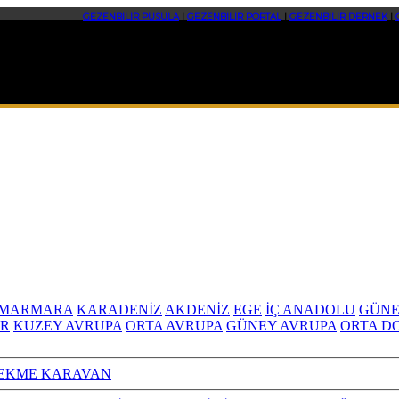
GEZENBİLİR PUSULA
|
GEZENBİLİR PORTAL
|
GEZENBİLİR DERNEK
|
MARMARA
KARADENİZ
AKDENİZ
EGE
İÇ ANADOLU
GÜNE
R
KUZEY AVRUPA
ORTA AVRUPA
GÜNEY AVRUPA
ORTA D
EKME KARAVAN