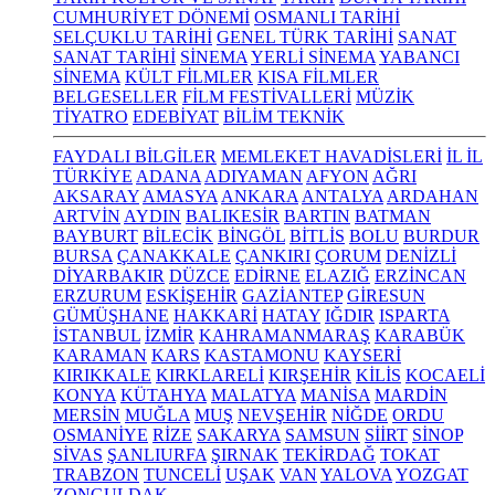
CUMHURİYET DÖNEMİ
OSMANLI TARİHİ
SELÇUKLU TARİHİ
GENEL TÜRK TARİHİ
SANAT
SANAT TARİHİ
SİNEMA
YERLİ SİNEMA
YABANCI
SİNEMA
KÜLT FİLMLER
KISA FİLMLER
BELGESELLER
FİLM FESTİVALLERİ
MÜZİK
TİYATRO
EDEBİYAT
BİLİM TEKNİK
FAYDALI BİLGİLER
MEMLEKET HAVADİSLERİ
İL İL
TÜRKİYE
ADANA
ADIYAMAN
AFYON
AĞRI
AKSARAY
AMASYA
ANKARA
ANTALYA
ARDAHAN
ARTVİN
AYDIN
BALIKESİR
BARTIN
BATMAN
BAYBURT
BİLECİK
BİNGÖL
BİTLİS
BOLU
BURDUR
BURSA
ÇANAKKALE
ÇANKIRI
ÇORUM
DENİZLİ
DİYARBAKIR
DÜZCE
EDİRNE
ELAZIĞ
ERZİNCAN
ERZURUM
ESKİŞEHİR
GAZİANTEP
GİRESUN
GÜMÜŞHANE
HAKKARİ
HATAY
IĞDIR
ISPARTA
İSTANBUL
İZMİR
KAHRAMANMARAŞ
KARABÜK
KARAMAN
KARS
KASTAMONU
KAYSERİ
KIRIKKALE
KIRKLARELİ
KIRŞEHİR
KİLİS
KOCAELİ
KONYA
KÜTAHYA
MALATYA
MANİSA
MARDİN
MERSİN
MUĞLA
MUŞ
NEVŞEHİR
NİĞDE
ORDU
OSMANİYE
RİZE
SAKARYA
SAMSUN
SİİRT
SİNOP
SİVAS
ŞANLIURFA
ŞIRNAK
TEKİRDAĞ
TOKAT
TRABZON
TUNCELİ
UŞAK
VAN
YALOVA
YOZGAT
ZONGULDAK