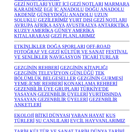
GEZİ NOTLARI
YURT İÇİ GEZİ NOTLARI
MARMARA
KARADENİZ
EGE
İÇ ANADOLU
DOĞU ANADOLU
AKDENİZ
GÜNEYDOĞU ANADOLU
UZUN
SOLUKLU GEZİLERİMİZ
YURT DIŞI GEZİ NOTLARI
AVRUPA
AFRİKA
ASYA
AVUSTRALYA
ANTARKTİKA
KUZEY AMERİKA
GÜNEY AMERİKA
KITALARARASI
GEZİ PLANLARIMIZ
ETKİNLİKLER
DOĞA SPORLARI
OFF-ROAD
FOTOĞRAF VE GEZİ
KÜLTÜR VE SANAT
FESTİVAL
VE ŞENLİKLER
NAVİGASYON
TİCARİ TURLAR
GEZGİNİN REHBERİ
GEZGİNİN KİTAPLIĞI
GEZGİNİN TELEVİZYON GÜNLÜĞÜ
TEK
BÖLÜMLÜK BELGESELLER
GEZGİNİN GURMESİ
YEME-İÇME REHBERİ
KONAKLAMA REHBERİ
GEZENBİLİR ÜYE GRUPLARI
TÜRKİYE'DE
YAŞAYAN GEZENBİLİR ÜYELERİ
YURTDIŞINDA
YAŞAYAN GEZENBİLİR ÜYELERİ
GEZENBİLİR
ANKETLERİ
EKOLOJİ
BİTKİ DÜNYASI
YABAN HAYAT
KUŞ
TÜRLERİ
SU CANLILARI
EVCİL HAYVANLARIMIZ
TARİH KÜLTÜR VE SANAT
TARİH
DÜNYA TARİHİ