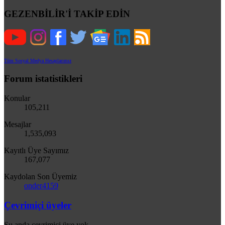
GEZENBİLİR'İ TAKİP EDİN
Tüm Sosyal Medya Hesaplarımız
Forum istatistikleri
Konular
105,211
Mesajlar
1,535,093
Kayıtlı Üye Sayımız
167,077
Kaydolan Son Üyemiz
onder4159
Çevrimiçi üyeler
Şu anda çevrimiçi üye yok.