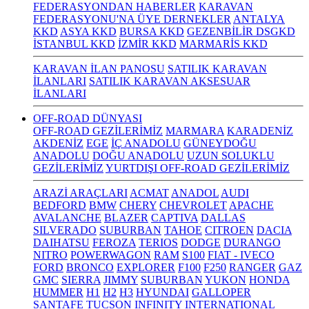
FEDERASYONDAN HABERLER
KARAVAN
FEDERASYONU'NA ÜYE DERNEKLER
ANTALYA
KKD
ASYA KKD
BURSA KKD
GEZENBİLİR DSGKD
İSTANBUL KKD
İZMİR KKD
MARMARİS KKD
KARAVAN İLAN PANOSU
SATILIK KARAVAN
İLANLARI
SATILIK KARAVAN AKSESUAR
İLANLARI
OFF-ROAD DÜNYASI
OFF-ROAD GEZİLERİMİZ
MARMARA
KARADENİZ
AKDENİZ
EGE
İÇ ANADOLU
GÜNEYDOĞU
ANADOLU
DOĞU ANADOLU
UZUN SOLUKLU
GEZİLERİMİZ
YURTDIŞI OFF-ROAD GEZİLERİMİZ
ARAZİ ARAÇLARI
ACMAT
ANADOL
AUDI
BEDFORD
BMW
CHERY
CHEVROLET
APACHE
AVALANCHE
BLAZER
CAPTIVA
DALLAS
SILVERADO
SUBURBAN
TAHOE
CITROEN
DACIA
DAIHATSU
FEROZA
TERIOS
DODGE
DURANGO
NITRO
POWERWAGON
RAM
S100
FIAT - IVECO
FORD
BRONCO
EXPLORER
F100
F250
RANGER
GAZ
GMC
SIERRA
JIMMY
SUBURBAN
YUKON
HONDA
HUMMER
H1
H2
H3
HYUNDAI
GALLOPER
SANTAFE
TUCSON
INFINITY
INTERNATIONAL