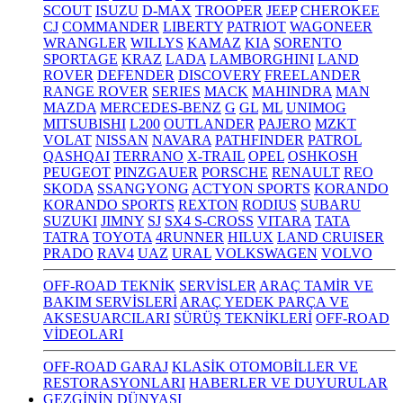
SCOUT
ISUZU
D-MAX
TROOPER
JEEP
CHEROKEE
CJ
COMMANDER
LIBERTY
PATRIOT
WAGONEER
WRANGLER
WILLYS
KAMAZ
KIA
SORENTO
SPORTAGE
KRAZ
LADA
LAMBORGHINI
LAND
ROVER
DEFENDER
DISCOVERY
FREELANDER
RANGE ROVER
SERIES
MACK
MAHINDRA
MAN
MAZDA
MERCEDES-BENZ
G
GL
ML
UNIMOG
MITSUBISHI
L200
OUTLANDER
PAJERO
MZKT
VOLAT
NISSAN
NAVARA
PATHFINDER
PATROL
QASHQAI
TERRANO
X-TRAIL
OPEL
OSHKOSH
PEUGEOT
PINZGAUER
PORSCHE
RENAULT
REO
SKODA
SSANGYONG
ACTYON SPORTS
KORANDO
KORANDO SPORTS
REXTON
RODIUS
SUBARU
SUZUKI
JIMNY
SJ
SX4 S-CROSS
VITARA
TATA
TATRA
TOYOTA
4RUNNER
HILUX
LAND CRUISER
PRADO
RAV4
UAZ
URAL
VOLKSWAGEN
VOLVO
OFF-ROAD TEKNİK
SERVİSLER
ARAÇ TAMİR VE
BAKIM SERVİSLERİ
ARAÇ YEDEK PARÇA VE
AKSESUARCILARI
SÜRÜŞ TEKNİKLERİ
OFF-ROAD
VİDEOLARI
OFF-ROAD GARAJ
KLASİK OTOMOBİLLER VE
RESTORASYONLARI
HABERLER VE DUYURULAR
GEZGİNİN DÜNYASI