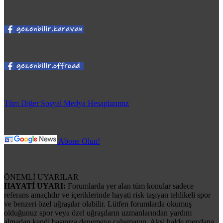
Tüm Diğer Sosyal Medya Hesaplarımız
Abone Olun!
ÖNEMLİ UYARILAR
HAYATİ UYARI:
Forumlarda yer alan tüm konular sadece
referans amaçlıdır ve içeriklerinde hayati risk taşıyan tehlikeli spor
ve benzeri özel uğraşılar olabilir. Lütfen forumlarda okumuş
olduğunuz spor veya özel uğraşıların uzmanlarından yardım
almadan kendi başınıza denemeye çalışmayın. Aksi halde meydana