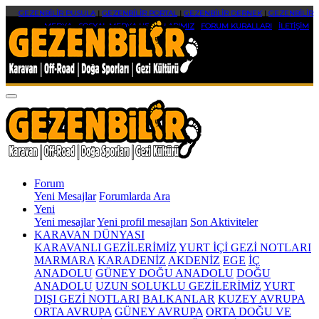
GEZENBİLİR PUSULA
|
GEZENBİLİR PORTAL
|
GEZENBİLİR DERNEK
|
GEZENBİLİR
MEDYA
|
SOSYAL MEDYA HESAPLARIMIZ
|
FORUM KURALLARI
|
İLETİŞİM
Forum
Yeni Mesajlar
Forumlarda Ara
Yeni
Yeni mesajlar
Yeni profil mesajları
Son Aktiviteler
KARAVAN DÜNYASI
KARAVANLI GEZİLERİMİZ
YURT İÇİ GEZİ NOTLARI
MARMARA
KARADENİZ
AKDENİZ
EGE
İÇ
ANADOLU
GÜNEY DOĞU ANADOLU
DOĞU
ANADOLU
UZUN SOLUKLU GEZİLERİMİZ
YURT
DIŞI GEZİ NOTLARI
BALKANLAR
KUZEY AVRUPA
ORTA AVRUPA
GÜNEY AVRUPA
ORTA DOĞU VE