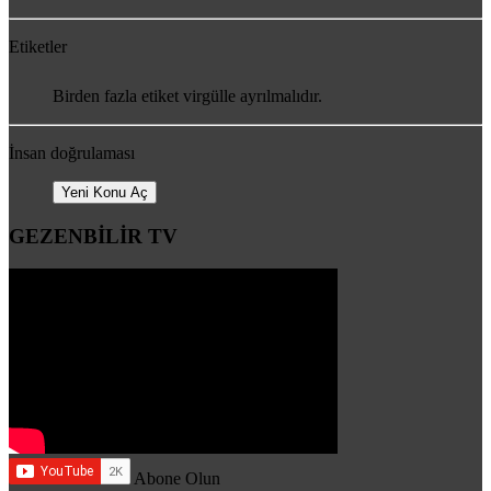
Etiketler
Birden fazla etiket virgülle ayrılmalıdır.
İnsan doğrulaması
Yeni Konu Aç
GEZENBİLİR TV
Abone Olun