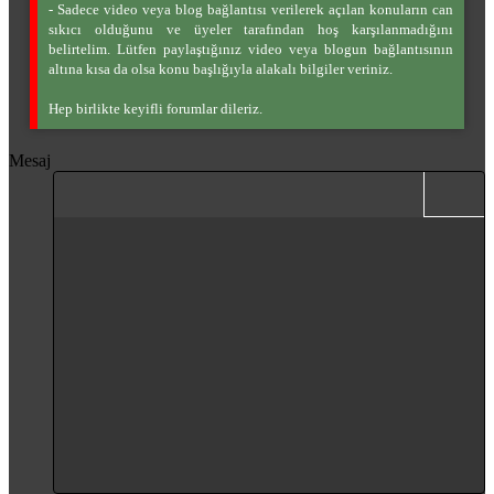
- Sadece video veya blog bağlantısı verilerek açılan konuların can
sıkıcı olduğunu ve üyeler tarafından hoş karşılanmadığını
belirtelim. Lütfen paylaştığınız video veya blogun bağlantısının
altına kısa da olsa konu başlığıyla alakalı bilgiler veriniz.
Hep birlikte keyifli forumlar dileriz.
Mesaj
Kalın
Yatık
Daha fazla seçenek…
Bağlantı ekle
Resim ekle
Daha fazla seçenek…
Geri al
Daha fazla s
Ön izl
İstenilen liste
Normal
Taslağı kaydet
İstenilen liste
İfadeler
ileri al
List
Alıntı
BB kodunu değiştir
Medya
Biçimlendirmeyi kaldır
Paragraph format
Tablo ekle
Taslaklar
Altını çiz
Insert horizontal line
Satır içi spoiler
Spoyler
Satır içi kod
Kod
Sırasız liste
Taslağı sil
Heading 1
Girinti
Heading 2
Çıkıntı
Heading 3