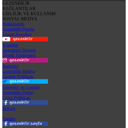
GEZENBİLİR
BAĞLANTILAR
GİZLİLİK VE KULLANIM
SOSYAL MEDYA
Hakkımızda
Gezenbilir Pusula
Forum Kuralları
Yönetim
Gezenbilir Dernek
Üyelik Sözleşmesi
Haberler
Gezenbilir Medya
Gizlilik Politikası
Görseller ve Logolar
Gezenbilir Portal
Çerez Politikası
İletişim
Yardım