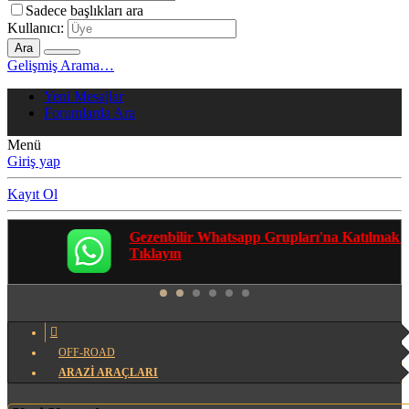
Sadece başlıkları ara
Kullanıcı:
Ara
Gelişmiş Arama…
Yeni Mesajlar
Forumlarda Ara
Menü
Giriş yap
Kayıt Ol
Gezenbilir Whatsapp Grupları'na Katılmak İçin
Tıklayın
OFF-ROAD
ARAZİ ARAÇLARI