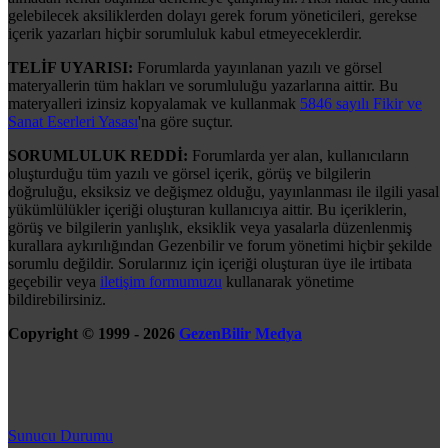
gelebilecek aksiliklerden dolayı gerek forum yöneticileri, gerekse
içerik yazarları hiçbir sorumluluk kabul etmeyeceklerdir.
TELİF UYARISI:
Forumlarda yayınlanan yazılı ve görsel
materyallerin tüm hakları ve sorumluluğu yazarlarına aittir. Bu
materyalleri izinsiz kopyalamak ve kullanmak
5846 sayılı Fikir ve
Sanat Eserleri Yasası
'na göre suçtur.
SORUMLULUK REDDİ:
Forumlarda yer alan, kullanıcıların
oluşturduğu tüm yazılı ve görsel içerik, görüş ve bilgilerin
doğruluğu, eksiksiz ve değişmez olduğu, yayınlanması ile ilgili yasal
yükümlülükler içeriği oluşturan kullanıcıya aittir. Bu içeriklerin,
görüş ve bilgilerin yanlışlık, eksiklik veya yasalarla düzenlenmiş
kurallara aykırılığından Gezenbilir ve forum yönetimi hiçbir şekilde
sorumlu değildir. Sorularınız için içeriği oluşturan üye ile irtibata
geçebilir veya
iletişim formumuzu
kullanarak yönetime
bildirebilirsiniz.
Copyright © 1999 - 2026
GezenBilir Medya
Sunucu Durumu