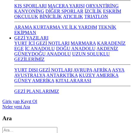
KIŞ SPORLARI
MACERA YARIŞI
ORYANTİRİNG
KANYONİNG
DİĞER SPORLAR
İZCİLİK
ESKRİM
OKÇULUK
BİNİCİLİK
ATICILIK
TRIATLON
ARAMA KURTARMA VE İLK YARDIM
TEKNİK
EKİPMAN
GEZİ YAZILARI
YURT İÇİ GEZİ NOTLARI
MARMARA
KARADENİZ
EGE
İÇ ANADOLU
DOĞU ANADOLU
AKDENİZ
GÜNEYDOĞU ANADOLU
UZUN SOLUKLU
GEZİLERİMİZ
YURT DIŞI GEZİ NOTLARI
AVRUPA
AFRİKA
ASYA
AVUSTRALYA
ANTARKTİKA
KUZEY AMERİKA
GÜNEY AMERİKA
KITALARARASI
GEZİ PLANLARIMIZ
Giriş yap
Kayıt Ol
Neler yeni
Ara
Ara