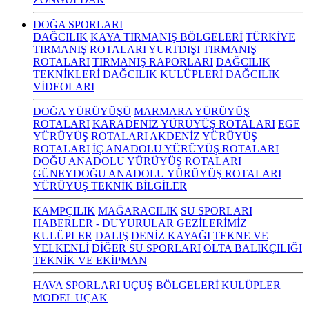
DOĞA SPORLARI
DAĞCILIK
KAYA TIRMANIŞ BÖLGELERİ
TÜRKİYE
TIRMANIŞ ROTALARI
YURTDIŞI TIRMANIŞ
ROTALARI
TIRMANIŞ RAPORLARI
DAĞCILIK
TEKNİKLERİ
DAĞCILIK KULÜPLERİ
DAĞCILIK
VİDEOLARI
DOĞA YÜRÜYÜŞÜ
MARMARA YÜRÜYÜŞ
ROTALARI
KARADENİZ YÜRÜYÜŞ ROTALARI
EGE
YÜRÜYÜŞ ROTALARI
AKDENİZ YÜRÜYÜŞ
ROTALARI
İÇ ANADOLU YÜRÜYÜŞ ROTALARI
DOĞU ANADOLU YÜRÜYÜŞ ROTALARI
GÜNEYDOĞU ANADOLU YÜRÜYÜŞ ROTALARI
YÜRÜYÜŞ TEKNİK BİLGİLER
KAMPÇILIK
MAĞARACILIK
SU SPORLARI
HABERLER - DUYURULAR
GEZİLERİMİZ
KULÜPLER
DALIŞ
DENİZ KAYAĞI
TEKNE VE
YELKENLİ
DİĞER SU SPORLARI
OLTA BALIKÇILIĞI
TEKNİK VE EKİPMAN
HAVA SPORLARI
UÇUŞ BÖLGELERİ
KULÜPLER
MODEL UÇAK