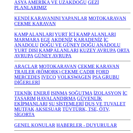
ASYA
AMERİKA VE UZAKDOĞU
GEZİ
PLANLARIMIZ
KENDİ KARAVANINI YAPANLAR
MOTOKARAVAN
ÇEKME KARAVAN
KAMP ALANLARI
YURT İÇİ KAMP ALANLARI
MARMARA
EGE
AKDENİZ
KARADENİZ
İÇ
ANADOLU
DOĞU VE GÜNEY DOĞU ANADOLU
YURT DIŞI KAMP ALANLARI
KUZEY AVRUPA
ORTA
AVRUPA
GÜNEY AVRUPA
ARAÇLAR
MOTOKARAVAN
ÇEKME KARAVAN
TRAILER (RÖMORK) ÇEKME ÇADIR
FORD
MERCEDES
IVECO
VOLKSWAGEN
PSA GRUBU
DİĞERLERİ
TEKNİK
ENERJİ
ISINMA
SOĞUTMA
İZOLASYON
İÇ
TASARIM
HAVALANDIRMA
GÜVENLİK
EKİPMANLARI
SU SİSTEMLERİ
DUŞ VE TUVALET
MUTFAK
AKSESUAR
TÜVTÜRK, TSE, ÖTV,
SİGORTA
GENEL KONULAR
HABERLER - DUYURULAR