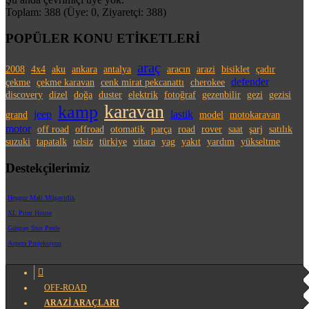
Toplam: 388 (Üye: 0, Ziyaretçi: 388)
POPÜLER KONU ETİKETLERİ
araç
2008
4x4
aku
ankara
antalya
aracın
arazi
bisiklet
çadır
defender
çekme
çekme karavan
cenk mirat pekcanattı
cherokee
discovery
dizel
doğa
duster
elektrik
fotoğraf
gezenbilir
gezi
gezisi
karavan
kamp
jeep
lastik
grand
model
motokaravan
motor
off road
offroad
otomatik
parça
road
rover
saat
şarj
satılık
suzuki
tapatalk
telsiz
türkiye
vitara
yag
yakıt
yardım
yükseltme
Destekçilerimiz
Hepgur Mali Müşavirlik
XL Print House
Günpay Stor Perde
Aspera Projeksiyon
OFF-ROAD
ARAZİ ARAÇLARI