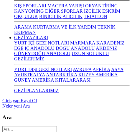
KIŞ SPORLARI
MACERA YARIŞI
ORYANTİRİNG
KANYONİNG
DİĞER SPORLAR
İZCİLİK
ESKRİM
OKÇULUK
BİNİCİLİK
ATICILIK
TRIATLON
ARAMA KURTARMA VE İLK YARDIM
TEKNİK
EKİPMAN
GEZİ YAZILARI
YURT İÇİ GEZİ NOTLARI
MARMARA
KARADENİZ
EGE
İÇ ANADOLU
DOĞU ANADOLU
AKDENİZ
GÜNEYDOĞU ANADOLU
UZUN SOLUKLU
GEZİLERİMİZ
YURT DIŞI GEZİ NOTLARI
AVRUPA
AFRİKA
ASYA
AVUSTRALYA
ANTARKTİKA
KUZEY AMERİKA
GÜNEY AMERİKA
KITALARARASI
GEZİ PLANLARIMIZ
Giriş yap
Kayıt Ol
Neler yeni
Ara
Ara