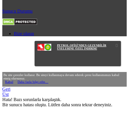
Sunucu Durumu
Bize ulaşın
PETROL OFİSİ'NDEN GEZENBİLİR
ÜYELERİNE ÖZEL İNDİRİM!
Bu site çerezler kullanır. Bu siteyi kullanmaya devam ederek çerez kullanımımızı kabul
etmiş olursunuz.
Kabul
Daha fazla bilgi edin…
Geri
Üst
Hata! Bazı sorunlarla karşılaştık.
Bir sunucu hatası oluştu. Lütfen daha sonra tekrar deneyiniz.