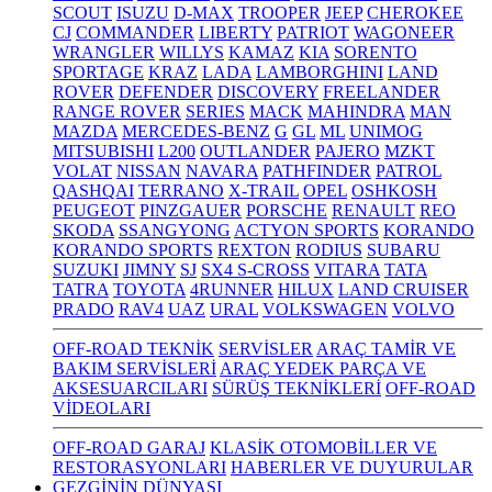
SCOUT
ISUZU
D-MAX
TROOPER
JEEP
CHEROKEE
CJ
COMMANDER
LIBERTY
PATRIOT
WAGONEER
WRANGLER
WILLYS
KAMAZ
KIA
SORENTO
SPORTAGE
KRAZ
LADA
LAMBORGHINI
LAND
ROVER
DEFENDER
DISCOVERY
FREELANDER
RANGE ROVER
SERIES
MACK
MAHINDRA
MAN
MAZDA
MERCEDES-BENZ
G
GL
ML
UNIMOG
MITSUBISHI
L200
OUTLANDER
PAJERO
MZKT
VOLAT
NISSAN
NAVARA
PATHFINDER
PATROL
QASHQAI
TERRANO
X-TRAIL
OPEL
OSHKOSH
PEUGEOT
PINZGAUER
PORSCHE
RENAULT
REO
SKODA
SSANGYONG
ACTYON SPORTS
KORANDO
KORANDO SPORTS
REXTON
RODIUS
SUBARU
SUZUKI
JIMNY
SJ
SX4 S-CROSS
VITARA
TATA
TATRA
TOYOTA
4RUNNER
HILUX
LAND CRUISER
PRADO
RAV4
UAZ
URAL
VOLKSWAGEN
VOLVO
OFF-ROAD TEKNİK
SERVİSLER
ARAÇ TAMİR VE
BAKIM SERVİSLERİ
ARAÇ YEDEK PARÇA VE
AKSESUARCILARI
SÜRÜŞ TEKNİKLERİ
OFF-ROAD
VİDEOLARI
OFF-ROAD GARAJ
KLASİK OTOMOBİLLER VE
RESTORASYONLARI
HABERLER VE DUYURULAR
GEZGİNİN DÜNYASI