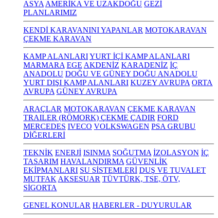
ASYA
AMERİKA VE UZAKDOĞU
GEZİ
PLANLARIMIZ
KENDİ KARAVANINI YAPANLAR
MOTOKARAVAN
ÇEKME KARAVAN
KAMP ALANLARI
YURT İÇİ KAMP ALANLARI
MARMARA
EGE
AKDENİZ
KARADENİZ
İÇ
ANADOLU
DOĞU VE GÜNEY DOĞU ANADOLU
YURT DIŞI KAMP ALANLARI
KUZEY AVRUPA
ORTA
AVRUPA
GÜNEY AVRUPA
ARAÇLAR
MOTOKARAVAN
ÇEKME KARAVAN
TRAILER (RÖMORK) ÇEKME ÇADIR
FORD
MERCEDES
IVECO
VOLKSWAGEN
PSA GRUBU
DİĞERLERİ
TEKNİK
ENERJİ
ISINMA
SOĞUTMA
İZOLASYON
İÇ
TASARIM
HAVALANDIRMA
GÜVENLİK
EKİPMANLARI
SU SİSTEMLERİ
DUŞ VE TUVALET
MUTFAK
AKSESUAR
TÜVTÜRK, TSE, ÖTV,
SİGORTA
GENEL KONULAR
HABERLER - DUYURULAR