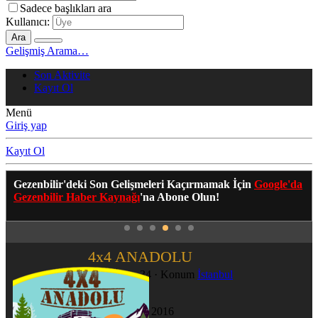
Sadece başlıkları ara
Kullanıcı:
Ara
Gelişmiş Arama…
Son Aktivite
Kayıt Ol
Menü
Giriş yap
Kayıt Ol
Gezenbilir'deki Son Gelişmeleri Kaçırmamak İçin
Google'da
Gezenbilir Haber Kaynağı
'na Abone Olun!
4x4 ANADOLU
Yeni Üye
·
34
·
Konum
İstanbul
Katılım
28 Şub 2016