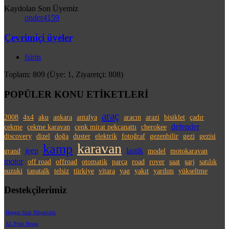
Kaydolan Son Üyemiz
onder4159
Çevrimiçi üyeler
fsirin
Toplam: 809 (Üye: 1, Ziyaretçi: 808)
POPÜLER KONU ETİKETLERİ
araç
2008
4x4
aku
ankara
antalya
aracın
arazi
bisiklet
çadır
defender
çekme
çekme karavan
cenk mirat pekcanattı
cherokee
discovery
dizel
doğa
duster
elektrik
fotoğraf
gezenbilir
gezi
gezisi
karavan
kamp
jeep
lastik
grand
model
motokaravan
motor
off road
offroad
otomatik
parça
road
rover
saat
şarj
satılık
suzuki
tapatalk
telsiz
türkiye
vitara
yag
yakıt
yardım
yükseltme
Destekçilerimiz
Hepgur Mali Müşavirlik
XL Print House