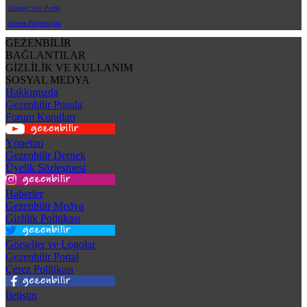
Günpay Stor Perde
Aspera Projeksiyon
GEZENBİLİR
BAĞLANTILAR
GİZLİLİK VE KULLANIM
SOSYAL MEDYA
Hakkımızda
Gezenbilir Pusula
Forum Kuralları
Yönetim
Gezenbilir Dernek
Üyelik Sözleşmesi
Haberler
Gezenbilir Medya
Gizlilik Politikası
Görseller ve Logolar
Gezenbilir Portal
Çerez Politikası
İletişim