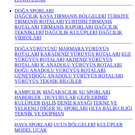
DOĞA SPORLARI
DAĞCILIK
KAYA TIRMANIŞ BÖLGELERİ
TÜRKİYE
TIRMANIŞ ROTALARI
YURTDIŞI TIRMANIŞ
ROTALARI
TIRMANIŞ RAPORLARI
DAĞCILIK
TEKNİKLERİ
DAĞCILIK KULÜPLERİ
DAĞCILIK
VİDEOLARI
DOĞA YÜRÜYÜŞÜ
MARMARA YÜRÜYÜŞ
ROTALARI
KARADENİZ YÜRÜYÜŞ ROTALARI
EGE
YÜRÜYÜŞ ROTALARI
AKDENİZ YÜRÜYÜŞ
ROTALARI
İÇ ANADOLU YÜRÜYÜŞ ROTALARI
DOĞU ANADOLU YÜRÜYÜŞ ROTALARI
GÜNEYDOĞU ANADOLU YÜRÜYÜŞ ROTALARI
YÜRÜYÜŞ TEKNİK BİLGİLER
KAMPÇILIK
MAĞARACILIK
SU SPORLARI
HABERLER - DUYURULAR
GEZİLERİMİZ
KULÜPLER
DALIŞ
DENİZ KAYAĞI
TEKNE VE
YELKENLİ
DİĞER SU SPORLARI
OLTA BALIKÇILIĞI
TEKNİK VE EKİPMAN
HAVA SPORLARI
UÇUŞ BÖLGELERİ
KULÜPLER
MODEL UÇAK