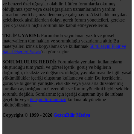
ve benzeri özel uğraşılar olabilir. Lütfen forumlarda okumuş
olduğunuz spor veya özel uğraşıların uzmanlarından yardım
almadan kendi başınıza denemeye çalışmayın. Aksi halde meydana
gelebilecek aksiliklerden dolayı gerek forum yöneticileri, gerekse
içerik yazarları hiçbir sorumluluk kabul etmeyeceklerdir.
TELİF UYARISI:
Forumlarda yayınlanan yazılı ve görsel
materyallerin tüm hakları ve sorumluluğu yazarlarına aittir. Bu
materyalleri izinsiz kopyalamak ve kullanmak
5846 sayılı Fikir ve
Sanat Eserleri Yasası
'na göre suçtur.
SORUMLULUK REDDİ:
Forumlarda yer alan, kullanıcıların
oluşturduğu tüm yazılı ve görsel içerik, görüş ve bilgilerin
doğruluğu, eksiksiz ve değişmez olduğu, yayınlanması ile ilgili yasal
yükümlülükler içeriği oluşturan kullanıcıya aittir. Bu içeriklerin,
görüş ve bilgilerin yanlışlık, eksiklik veya yasalarla düzenlenmiş
kurallara aykırılığından Gezenbilir ve forum yönetimi hiçbir şekilde
sorumlu değildir. Sorularınız için içeriği oluşturan üye ile irtibata
geçebilir veya
iletişim formumuzu
kullanarak yönetime
bildirebilirsiniz.
Copyright © 1999 - 2026
GezenBilir Medya