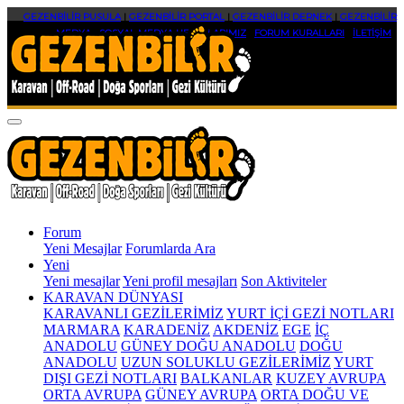
GEZENBİLİR PUSULA
|
GEZENBİLİR PORTAL
|
GEZENBİLİR DERNEK
|
GEZENBİLİR
MEDYA
|
SOSYAL MEDYA HESAPLARIMIZ
|
FORUM KURALLARI
|
İLETİŞİM
Forum
Yeni Mesajlar
Forumlarda Ara
Yeni
Yeni mesajlar
Yeni profil mesajları
Son Aktiviteler
KARAVAN DÜNYASI
KARAVANLI GEZİLERİMİZ
YURT İÇİ GEZİ NOTLARI
MARMARA
KARADENİZ
AKDENİZ
EGE
İÇ
ANADOLU
GÜNEY DOĞU ANADOLU
DOĞU
ANADOLU
UZUN SOLUKLU GEZİLERİMİZ
YURT
DIŞI GEZİ NOTLARI
BALKANLAR
KUZEY AVRUPA
ORTA AVRUPA
GÜNEY AVRUPA
ORTA DOĞU VE