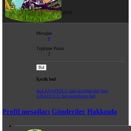
Son görülme
20 Mar 2016
Mesajlar
8
Tepkime Puanı
2
Bul
İçerik bul
4x4 ANADOLU tüm içeriğini bul
4x4
ANADOLU tüm konularını bul
Profil mesajları
Gönderiler
Hakkında