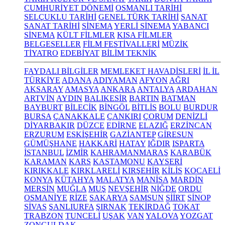
CUMHURİYET DÖNEMİ
OSMANLI TARİHİ
SELÇUKLU TARİHİ
GENEL TÜRK TARİHİ
SANAT
SANAT TARİHİ
SİNEMA
YERLİ SİNEMA
YABANCI
SİNEMA
KÜLT FİLMLER
KISA FİLMLER
BELGESELLER
FİLM FESTİVALLERİ
MÜZİK
TİYATRO
EDEBİYAT
BİLİM TEKNİK
FAYDALI BİLGİLER
MEMLEKET HAVADİSLERİ
İL İL
TÜRKİYE
ADANA
ADIYAMAN
AFYON
AĞRI
AKSARAY
AMASYA
ANKARA
ANTALYA
ARDAHAN
ARTVİN
AYDIN
BALIKESİR
BARTIN
BATMAN
BAYBURT
BİLECİK
BİNGÖL
BİTLİS
BOLU
BURDUR
BURSA
ÇANAKKALE
ÇANKIRI
ÇORUM
DENİZLİ
DİYARBAKIR
DÜZCE
EDİRNE
ELAZIĞ
ERZİNCAN
ERZURUM
ESKİŞEHİR
GAZİANTEP
GİRESUN
GÜMÜŞHANE
HAKKARİ
HATAY
IĞDIR
ISPARTA
İSTANBUL
İZMİR
KAHRAMANMARAŞ
KARABÜK
KARAMAN
KARS
KASTAMONU
KAYSERİ
KIRIKKALE
KIRKLARELİ
KIRŞEHİR
KİLİS
KOCAELİ
KONYA
KÜTAHYA
MALATYA
MANİSA
MARDİN
MERSİN
MUĞLA
MUŞ
NEVŞEHİR
NİĞDE
ORDU
OSMANİYE
RİZE
SAKARYA
SAMSUN
SİİRT
SİNOP
SİVAS
ŞANLIURFA
ŞIRNAK
TEKİRDAĞ
TOKAT
TRABZON
TUNCELİ
UŞAK
VAN
YALOVA
YOZGAT
ZONGULDAK