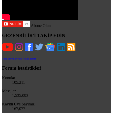
Abone Olun
GEZENBİLİR'İ TAKİP EDİN
Tüm Sosyal Medya Hesaplarımız
Forum istatistikleri
Konular
105,211
Mesajlar
1,535,093
Kayıtlı Üye Sayımız
167,077