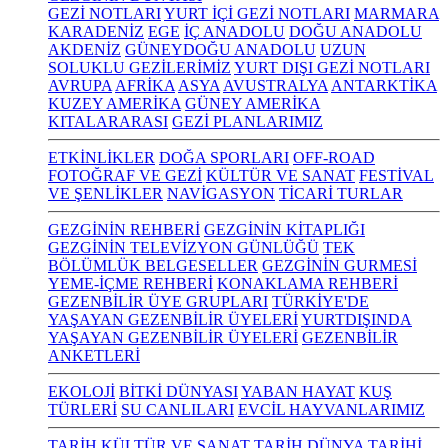
GEZİ NOTLARI
YURT İÇİ GEZİ NOTLARI
MARMARA
KARADENİZ
EGE
İÇ ANADOLU
DOĞU ANADOLU
AKDENİZ
GÜNEYDOĞU ANADOLU
UZUN
SOLUKLU GEZİLERİMİZ
YURT DIŞI GEZİ NOTLARI
AVRUPA
AFRİKA
ASYA
AVUSTRALYA
ANTARKTİKA
KUZEY AMERİKA
GÜNEY AMERİKA
KITALARARASI
GEZİ PLANLARIMIZ
ETKİNLİKLER
DOĞA SPORLARI
OFF-ROAD
FOTOĞRAF VE GEZİ
KÜLTÜR VE SANAT
FESTİVAL
VE ŞENLİKLER
NAVİGASYON
TİCARİ TURLAR
GEZGİNİN REHBERİ
GEZGİNİN KİTAPLIĞI
GEZGİNİN TELEVİZYON GÜNLÜĞÜ
TEK
BÖLÜMLÜK BELGESELLER
GEZGİNİN GURMESİ
YEME-İÇME REHBERİ
KONAKLAMA REHBERİ
GEZENBİLİR ÜYE GRUPLARI
TÜRKİYE'DE
YAŞAYAN GEZENBİLİR ÜYELERİ
YURTDIŞINDA
YAŞAYAN GEZENBİLİR ÜYELERİ
GEZENBİLİR
ANKETLERİ
EKOLOJİ
BİTKİ DÜNYASI
YABAN HAYAT
KUŞ
TÜRLERİ
SU CANLILARI
EVCİL HAYVANLARIMIZ
TARİH KÜLTÜR VE SANAT
TARİH
DÜNYA TARİHİ