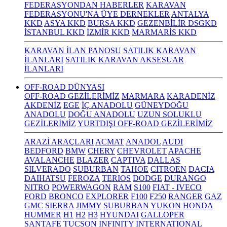
FEDERASYONDAN HABERLER
KARAVAN
FEDERASYONU'NA ÜYE DERNEKLER
ANTALYA
KKD
ASYA KKD
BURSA KKD
GEZENBİLİR DSGKD
İSTANBUL KKD
İZMİR KKD
MARMARİS KKD
KARAVAN İLAN PANOSU
SATILIK KARAVAN
İLANLARI
SATILIK KARAVAN AKSESUAR
İLANLARI
OFF-ROAD DÜNYASI
OFF-ROAD GEZİLERİMİZ
MARMARA
KARADENİZ
AKDENİZ
EGE
İÇ ANADOLU
GÜNEYDOĞU
ANADOLU
DOĞU ANADOLU
UZUN SOLUKLU
GEZİLERİMİZ
YURTDIŞI OFF-ROAD GEZİLERİMİZ
ARAZİ ARAÇLARI
ACMAT
ANADOL
AUDI
BEDFORD
BMW
CHERY
CHEVROLET
APACHE
AVALANCHE
BLAZER
CAPTIVA
DALLAS
SILVERADO
SUBURBAN
TAHOE
CITROEN
DACIA
DAIHATSU
FEROZA
TERIOS
DODGE
DURANGO
NITRO
POWERWAGON
RAM
S100
FIAT - IVECO
FORD
BRONCO
EXPLORER
F100
F250
RANGER
GAZ
GMC
SIERRA
JIMMY
SUBURBAN
YUKON
HONDA
HUMMER
H1
H2
H3
HYUNDAI
GALLOPER
SANTAFE
TUCSON
INFINITY
INTERNATIONAL