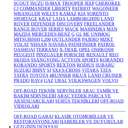
SCOUT
ISUZU
D-MAX
TROOPER
JEEP
CHEROKEE
CJ
COMMANDER
LIBERTY
PATRIOT
WAGONEER
WRANGLER
WILLYS
KAMAZ
KIA
SORENTO
SPORTAGE
KRAZ
LADA
LAMBORGHINI
LAND
ROVER
DEFENDER
DISCOVERY
FREELANDER
RANGE ROVER
SERIES
MACK
MAHINDRA
MAN
MAZDA
MERCEDES-BENZ
G
GL
ML
UNIMOG
MITSUBISHI
L200
OUTLANDER
PAJERO
MZKT
VOLAT
NISSAN
NAVARA
PATHFINDER
PATROL
QASHQAI
TERRANO
X-TRAIL
OPEL
OSHKOSH
PEUGEOT
PINZGAUER
PORSCHE
RENAULT
REO
SKODA
SSANGYONG
ACTYON SPORTS
KORANDO
KORANDO SPORTS
REXTON
RODIUS
SUBARU
SUZUKI
JIMNY
SJ
SX4 S-CROSS
VITARA
TATA
TATRA
TOYOTA
4RUNNER
HILUX
LAND CRUISER
PRADO
RAV4
UAZ
URAL
VOLKSWAGEN
VOLVO
OFF-ROAD TEKNİK
SERVİSLER
ARAÇ TAMİR VE
BAKIM SERVİSLERİ
ARAÇ YEDEK PARÇA VE
AKSESUARCILARI
SÜRÜŞ TEKNİKLERİ
OFF-ROAD
VİDEOLARI
OFF-ROAD GARAJ
KLASİK OTOMOBİLLER VE
RESTORASYONLARI
HABERLER VE DUYURULAR
GEZGİNİN DÜNYASI