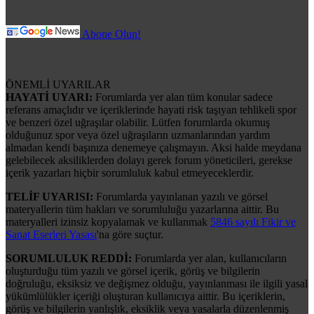
Abone Olun!
ÖNEMLİ UYARILAR
HAYATİ UYARI:
Forumlarda yer alan tüm konular sadece
referans amaçlıdır ve içeriklerinde hayati risk taşıyan tehlikeli spor
ve benzeri özel uğraşılar olabilir. Lütfen forumlarda okumuş
olduğunuz spor veya özel uğraşıların uzmanlarından yardım
almadan kendi başınıza denemeye çalışmayın. Aksi halde meydana
gelebilecek aksiliklerden dolayı gerek forum yöneticileri, gerekse
içerik yazarları hiçbir sorumluluk kabul etmeyeceklerdir.
TELİF UYARISI:
Forumlarda yayınlanan yazılı ve görsel
materyallerin tüm hakları ve sorumluluğu yazarlarına aittir. Bu
materyalleri izinsiz kopyalamak ve kullanmak
5846 sayılı Fikir ve
Sanat Eserleri Yasası
'na göre suçtur.
SORUMLULUK REDDİ:
Forumlarda yer alan, kullanıcıların
oluşturduğu tüm yazılı ve görsel içerik, görüş ve bilgilerin
doğruluğu, eksiksiz ve değişmez olduğu, yayınlanması ile ilgili yasal
yükümlülükler içeriği oluşturan kullanıcıya aittir. Bu içeriklerin,
görüş ve bilgilerin yanlışlık, eksiklik veya yasalarla düzenlenmiş