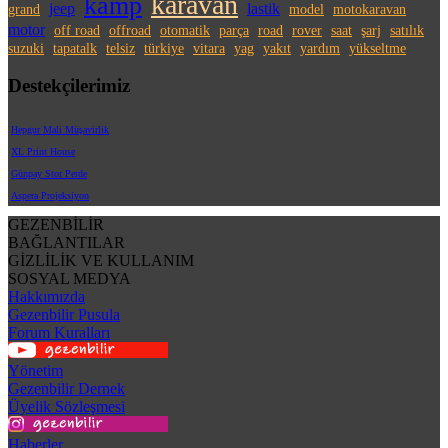
karavan
kamp
jeep
lastik
grand
model
motokaravan
motor
off road
offroad
otomatik
parça
road
rover
saat
şarj
satılık
suzuki
tapatalk
telsiz
türkiye
vitara
yag
yakıt
yardım
yükseltme
Destekçilerimiz
Hepgur Mali Müşavirlik
XL Print House
Günpay Stor Perde
Aspera Projeksiyon
GEZENBİLİR
BAĞLANTILAR
GİZLİLİK VE KULLANIM
SOSYAL MEDYA
Hakkımızda
Gezenbilir Pusula
Forum Kuralları
Yönetim
Gezenbilir Dernek
Üyelik Sözleşmesi
Haberler