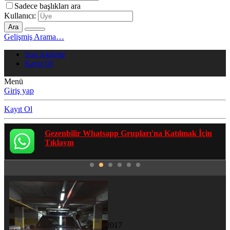
Sadece başlıkları ara
Kullanıcı:
Ara
Gelişmiş Arama…
Son Aktivite
Kayıt Ol
Menü
Giriş yap
Kayıt Ol
Gezenbilir Whatsapp Grupları'na Katılmak İçin
Tıklayın
cccilesiz
Yeni Üye
Katılım
5 Mar 2017