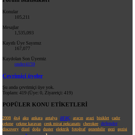
Konular
105,211
Mesajlar
1,535,093
Kayıtlı Üye Sayımız
167,077
Kaydolan Son Üyemiz
onder4159
Çevrimiçi üyeler
Şu anda çevrimiçi üye yok.
Toplam: 419 (Üye: 0, Ziyaretçi: 419)
POPÜLER KONU ETİKETLERİ
araç
2008
4x4
aku
ankara
antalya
aracın
arazi
bisiklet
çadır
defender
çekme
çekme karavan
cenk mirat pekcanattı
cherokee
discovery
dizel
doğa
duster
elektrik
fotoğraf
gezenbilir
gezi
gezisi