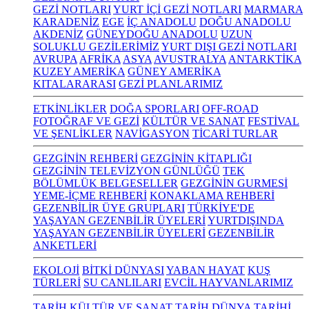
GEZİ NOTLARI
YURT İÇİ GEZİ NOTLARI
MARMARA
KARADENİZ
EGE
İÇ ANADOLU
DOĞU ANADOLU
AKDENİZ
GÜNEYDOĞU ANADOLU
UZUN
SOLUKLU GEZİLERİMİZ
YURT DIŞI GEZİ NOTLARI
AVRUPA
AFRİKA
ASYA
AVUSTRALYA
ANTARKTİKA
KUZEY AMERİKA
GÜNEY AMERİKA
KITALARARASI
GEZİ PLANLARIMIZ
ETKİNLİKLER
DOĞA SPORLARI
OFF-ROAD
FOTOĞRAF VE GEZİ
KÜLTÜR VE SANAT
FESTİVAL
VE ŞENLİKLER
NAVİGASYON
TİCARİ TURLAR
GEZGİNİN REHBERİ
GEZGİNİN KİTAPLIĞI
GEZGİNİN TELEVİZYON GÜNLÜĞÜ
TEK
BÖLÜMLÜK BELGESELLER
GEZGİNİN GURMESİ
YEME-İÇME REHBERİ
KONAKLAMA REHBERİ
GEZENBİLİR ÜYE GRUPLARI
TÜRKİYE'DE
YAŞAYAN GEZENBİLİR ÜYELERİ
YURTDIŞINDA
YAŞAYAN GEZENBİLİR ÜYELERİ
GEZENBİLİR
ANKETLERİ
EKOLOJİ
BİTKİ DÜNYASI
YABAN HAYAT
KUŞ
TÜRLERİ
SU CANLILARI
EVCİL HAYVANLARIMIZ
TARİH KÜLTÜR VE SANAT
TARİH
DÜNYA TARİHİ