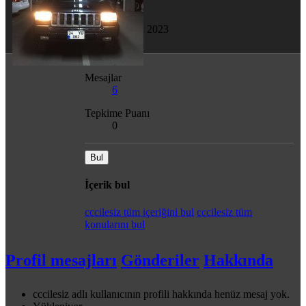
Son görülme
25 Ağu 2023
Mesajlar
6
Tepkime Puanı
0
Bul
İçerik bul
cccilesiz tüm içeriğini bul
cccilesiz tüm
konularını bul
Profil mesajları
Gönderiler
Hakkında
cccilesiz adlı kullanıcının profili hakkında henüz mesaj yok.