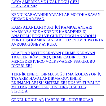
ASYA
AMERİKA VE UZAKDOĞU
GEZİ
PLANLARIMIZ
KENDİ KARAVANINI YAPANLAR
MOTOKARAVAN
ÇEKME KARAVAN
KAMP ALANLARI
YURT İÇİ KAMP ALANLARI
MARMARA
EGE
AKDENİZ
KARADENİZ
İÇ
ANADOLU
DOĞU VE GÜNEY DOĞU ANADOLU
YURT DIŞI KAMP ALANLARI
KUZEY AVRUPA
ORTA
AVRUPA
GÜNEY AVRUPA
ARAÇLAR
MOTOKARAVAN
ÇEKME KARAVAN
TRAILER (RÖMORK) ÇEKME ÇADIR
FORD
MERCEDES
IVECO
VOLKSWAGEN
PSA GRUBU
DİĞERLERİ
TEKNİK
ENERJİ
ISINMA
SOĞUTMA
İZOLASYON
İÇ
TASARIM
HAVALANDIRMA
GÜVENLİK
EKİPMANLARI
SU SİSTEMLERİ
DUŞ VE TUVALET
MUTFAK
AKSESUAR
TÜVTÜRK, TSE, ÖTV,
SİGORTA
GENEL KONULAR
HABERLER - DUYURULAR