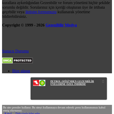
kurallara aykırılığından Gezenbilir ve forum yönetimi hiçbir şekilde
sorumlu değildir. Sorularınız için içeriği oluşturan üye ile irtibata
geçebilir veya
iletişim formumuzu
kullanarak yönetime
bildirebilirsiniz.
Copyright © 1999 - 2026
GezenBilir Medya
Sunucu Durumu
Bize ulaşın
PETROL OFİSİ'NDEN GEZENBİLİR
ÜYELERİNE ÖZEL İNDİRİM!
Bu site çerezler kullanır. Bu siteyi kullanmaya devam ederek çerez kullanımımızı kabul
etmiş olursunuz.
Kabul
Daha fazla bilgi edin…