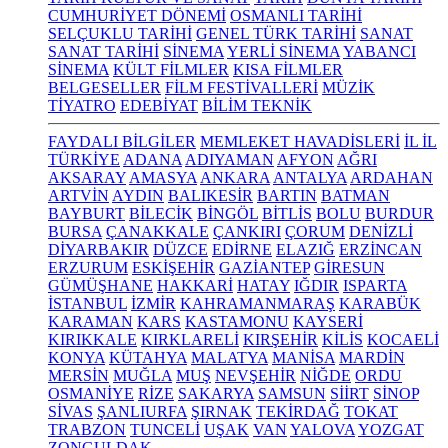
CUMHURİYET DÖNEMİ
OSMANLI TARİHİ
SELÇUKLU TARİHİ
GENEL TÜRK TARİHİ
SANAT
SANAT TARİHİ
SİNEMA
YERLİ SİNEMA
YABANCI
SİNEMA
KÜLT FİLMLER
KISA FİLMLER
BELGESELLER
FİLM FESTİVALLERİ
MÜZİK
TİYATRO
EDEBİYAT
BİLİM TEKNİK
FAYDALI BİLGİLER
MEMLEKET HAVADİSLERİ
İL İL
TÜRKİYE
ADANA
ADIYAMAN
AFYON
AĞRI
AKSARAY
AMASYA
ANKARA
ANTALYA
ARDAHAN
ARTVİN
AYDIN
BALIKESİR
BARTIN
BATMAN
BAYBURT
BİLECİK
BİNGÖL
BİTLİS
BOLU
BURDUR
BURSA
ÇANAKKALE
ÇANKIRI
ÇORUM
DENİZLİ
DİYARBAKIR
DÜZCE
EDİRNE
ELAZIĞ
ERZİNCAN
ERZURUM
ESKİŞEHİR
GAZİANTEP
GİRESUN
GÜMÜŞHANE
HAKKARİ
HATAY
IĞDIR
ISPARTA
İSTANBUL
İZMİR
KAHRAMANMARAŞ
KARABÜK
KARAMAN
KARS
KASTAMONU
KAYSERİ
KIRIKKALE
KIRKLARELİ
KIRŞEHİR
KİLİS
KOCAELİ
KONYA
KÜTAHYA
MALATYA
MANİSA
MARDİN
MERSİN
MUĞLA
MUŞ
NEVŞEHİR
NİĞDE
ORDU
OSMANİYE
RİZE
SAKARYA
SAMSUN
SİİRT
SİNOP
SİVAS
ŞANLIURFA
ŞIRNAK
TEKİRDAĞ
TOKAT
TRABZON
TUNCELİ
UŞAK
VAN
YALOVA
YOZGAT
ZONGULDAK