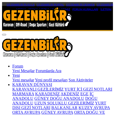
GEZENBİLİR PUSULA
|
GEZENBİLİR PORTAL
|
GEZENBİLİR DERNEK
|
GEZENBİLİR
MEDYA
|
SOSYAL MEDYA HESAPLARIMIZ
|
FORUM KURALLARI
|
İLETİŞİM
Forum
Yeni Mesajlar
Forumlarda Ara
Yeni
Yeni mesajlar
Yeni profil mesajları
Son Aktiviteler
KARAVAN DÜNYASI
KARAVANLI GEZİLERİMİZ
YURT İÇİ GEZİ NOTLARI
MARMARA
KARADENİZ
AKDENİZ
EGE
İÇ
ANADOLU
GÜNEY DOĞU ANADOLU
DOĞU
ANADOLU
UZUN SOLUKLU GEZİLERİMİZ
YURT
DIŞI GEZİ NOTLARI
BALKANLAR
KUZEY AVRUPA
ORTA AVRUPA
GÜNEY AVRUPA
ORTA DOĞU VE