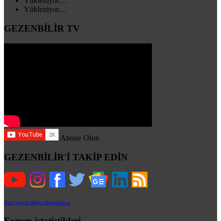
Yükleniyor…
Yükleniyor…
GEZENBİLİR TV
Abone Olun
GEZENBİLİR'İ TAKİP EDİN
Tüm Sosyal Medya Hesaplarımız
Forum istatistikleri