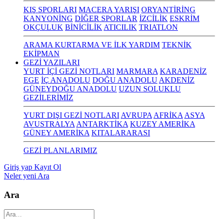
KIŞ SPORLARI
MACERA YARIŞI
ORYANTİRİNG
KANYONİNG
DİĞER SPORLAR
İZCİLİK
ESKRİM
OKÇULUK
BİNİCİLİK
ATICILIK
TRIATLON
ARAMA KURTARMA VE İLK YARDIM
TEKNİK
EKİPMAN
GEZİ YAZILARI
YURT İÇİ GEZİ NOTLARI
MARMARA
KARADENİZ
EGE
İÇ ANADOLU
DOĞU ANADOLU
AKDENİZ
GÜNEYDOĞU ANADOLU
UZUN SOLUKLU
GEZİLERİMİZ
YURT DIŞI GEZİ NOTLARI
AVRUPA
AFRİKA
ASYA
AVUSTRALYA
ANTARKTİKA
KUZEY AMERİKA
GÜNEY AMERİKA
KITALARARASI
GEZİ PLANLARIMIZ
Giriş yap
Kayıt Ol
Neler yeni
Ara
Ara