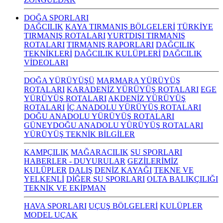
DOĞA SPORLARI
DAĞCILIK
KAYA TIRMANIŞ BÖLGELERİ
TÜRKİYE
TIRMANIŞ ROTALARI
YURTDIŞI TIRMANIŞ
ROTALARI
TIRMANIŞ RAPORLARI
DAĞCILIK
TEKNİKLERİ
DAĞCILIK KULÜPLERİ
DAĞCILIK
VİDEOLARI
DOĞA YÜRÜYÜŞÜ
MARMARA YÜRÜYÜŞ
ROTALARI
KARADENİZ YÜRÜYÜŞ ROTALARI
EGE
YÜRÜYÜŞ ROTALARI
AKDENİZ YÜRÜYÜŞ
ROTALARI
İÇ ANADOLU YÜRÜYÜŞ ROTALARI
DOĞU ANADOLU YÜRÜYÜŞ ROTALARI
GÜNEYDOĞU ANADOLU YÜRÜYÜŞ ROTALARI
YÜRÜYÜŞ TEKNİK BİLGİLER
KAMPÇILIK
MAĞARACILIK
SU SPORLARI
HABERLER - DUYURULAR
GEZİLERİMİZ
KULÜPLER
DALIŞ
DENİZ KAYAĞI
TEKNE VE
YELKENLİ
DİĞER SU SPORLARI
OLTA BALIKÇILIĞI
TEKNİK VE EKİPMAN
HAVA SPORLARI
UÇUŞ BÖLGELERİ
KULÜPLER
MODEL UÇAK