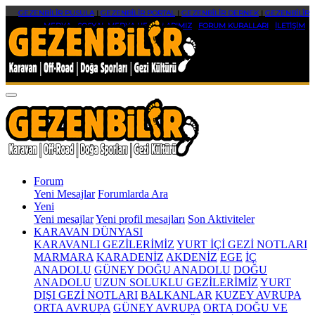
GEZENBİLİR PUSULA
|
GEZENBİLİR PORTAL
|
GEZENBİLİR DERNEK
|
GEZENBİLİR
MEDYA
|
SOSYAL MEDYA HESAPLARIMIZ
|
FORUM KURALLARI
|
İLETİŞİM
Forum
Yeni Mesajlar
Forumlarda Ara
Yeni
Yeni mesajlar
Yeni profil mesajları
Son Aktiviteler
KARAVAN DÜNYASI
KARAVANLI GEZİLERİMİZ
YURT İÇİ GEZİ NOTLARI
MARMARA
KARADENİZ
AKDENİZ
EGE
İÇ
ANADOLU
GÜNEY DOĞU ANADOLU
DOĞU
ANADOLU
UZUN SOLUKLU GEZİLERİMİZ
YURT
DIŞI GEZİ NOTLARI
BALKANLAR
KUZEY AVRUPA
ORTA AVRUPA
GÜNEY AVRUPA
ORTA DOĞU VE