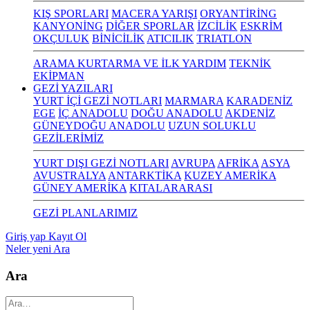
KIŞ SPORLARI
MACERA YARIŞI
ORYANTİRİNG
KANYONİNG
DİĞER SPORLAR
İZCİLİK
ESKRİM
OKÇULUK
BİNİCİLİK
ATICILIK
TRIATLON
ARAMA KURTARMA VE İLK YARDIM
TEKNİK
EKİPMAN
GEZİ YAZILARI
YURT İÇİ GEZİ NOTLARI
MARMARA
KARADENİZ
EGE
İÇ ANADOLU
DOĞU ANADOLU
AKDENİZ
GÜNEYDOĞU ANADOLU
UZUN SOLUKLU
GEZİLERİMİZ
YURT DIŞI GEZİ NOTLARI
AVRUPA
AFRİKA
ASYA
AVUSTRALYA
ANTARKTİKA
KUZEY AMERİKA
GÜNEY AMERİKA
KITALARARASI
GEZİ PLANLARIMIZ
Giriş yap
Kayıt Ol
Neler yeni
Ara
Ara