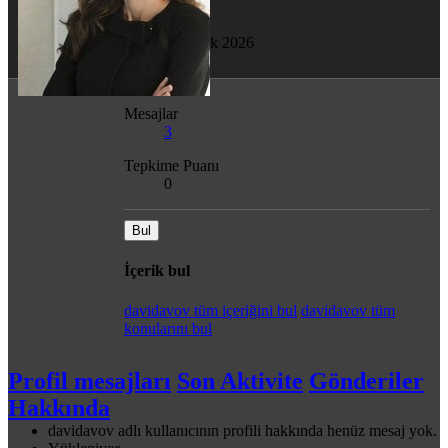
Son görülme
24 Ocak 2026
Mesajlar
3
Tepkime Puanı
0
Bul
İçerik bul
davidavov tüm içeriğini bul
davidavov tüm
konularını bul
Profil mesajları
Son Aktivite
Gönderiler
Hakkında
davidavov adlı kullanıcının profili hakkında henüz mesaj yok.