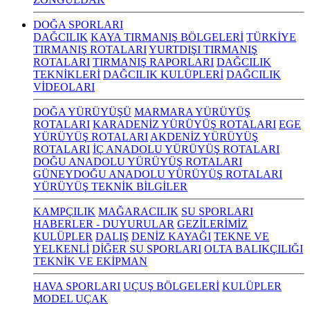
DOĞA SPORLARI
DAĞCILIK
KAYA TIRMANIŞ BÖLGELERİ
TÜRKİYE
TIRMANIŞ ROTALARI
YURTDIŞI TIRMANIŞ
ROTALARI
TIRMANIŞ RAPORLARI
DAĞCILIK
TEKNİKLERİ
DAĞCILIK KULÜPLERİ
DAĞCILIK
VİDEOLARI
DOĞA YÜRÜYÜŞÜ
MARMARA YÜRÜYÜŞ
ROTALARI
KARADENİZ YÜRÜYÜŞ ROTALARI
EGE
YÜRÜYÜŞ ROTALARI
AKDENİZ YÜRÜYÜŞ
ROTALARI
İÇ ANADOLU YÜRÜYÜŞ ROTALARI
DOĞU ANADOLU YÜRÜYÜŞ ROTALARI
GÜNEYDOĞU ANADOLU YÜRÜYÜŞ ROTALARI
YÜRÜYÜŞ TEKNİK BİLGİLER
KAMPÇILIK
MAĞARACILIK
SU SPORLARI
HABERLER - DUYURULAR
GEZİLERİMİZ
KULÜPLER
DALIŞ
DENİZ KAYAĞI
TEKNE VE
YELKENLİ
DİĞER SU SPORLARI
OLTA BALIKÇILIĞI
TEKNİK VE EKİPMAN
HAVA SPORLARI
UÇUŞ BÖLGELERİ
KULÜPLER
MODEL UÇAK