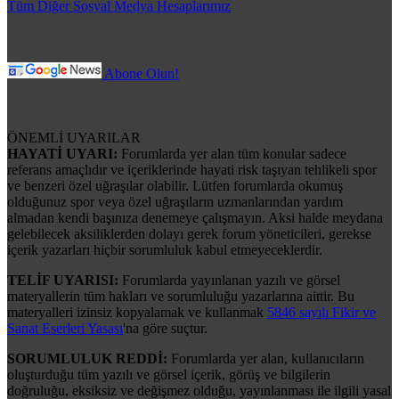
Tüm Diğer Sosyal Medya Hesaplarımız
Abone Olun!
ÖNEMLİ UYARILAR
HAYATİ UYARI:
Forumlarda yer alan tüm konular sadece
referans amaçlıdır ve içeriklerinde hayati risk taşıyan tehlikeli spor
ve benzeri özel uğraşılar olabilir. Lütfen forumlarda okumuş
olduğunuz spor veya özel uğraşıların uzmanlarından yardım
almadan kendi başınıza denemeye çalışmayın. Aksi halde meydana
gelebilecek aksiliklerden dolayı gerek forum yöneticileri, gerekse
içerik yazarları hiçbir sorumluluk kabul etmeyeceklerdir.
TELİF UYARISI:
Forumlarda yayınlanan yazılı ve görsel
materyallerin tüm hakları ve sorumluluğu yazarlarına aittir. Bu
materyalleri izinsiz kopyalamak ve kullanmak
5846 sayılı Fikir ve
Sanat Eserleri Yasası
'na göre suçtur.
SORUMLULUK REDDİ:
Forumlarda yer alan, kullanıcıların
oluşturduğu tüm yazılı ve görsel içerik, görüş ve bilgilerin
doğruluğu, eksiksiz ve değişmez olduğu, yayınlanması ile ilgili yasal