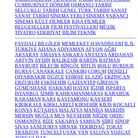
CUMHURİYET DÖNEMİ
OSMANLI TARİHİ
SELÇUKLU TARİHİ
GENEL TÜRK TARİHİ
SANAT
SANAT TARİHİ
SİNEMA
YERLİ SİNEMA
YABANCI
SİNEMA
KÜLT FİLMLER
KISA FİLMLER
BELGESELLER
FİLM FESTİVALLERİ
MÜZİK
TİYATRO
EDEBİYAT
BİLİM TEKNİK
FAYDALI BİLGİLER
MEMLEKET HAVADİSLERİ
İL İL
TÜRKİYE
ADANA
ADIYAMAN
AFYON
AĞRI
AKSARAY
AMASYA
ANKARA
ANTALYA
ARDAHAN
ARTVİN
AYDIN
BALIKESİR
BARTIN
BATMAN
BAYBURT
BİLECİK
BİNGÖL
BİTLİS
BOLU
BURDUR
BURSA
ÇANAKKALE
ÇANKIRI
ÇORUM
DENİZLİ
DİYARBAKIR
DÜZCE
EDİRNE
ELAZIĞ
ERZİNCAN
ERZURUM
ESKİŞEHİR
GAZİANTEP
GİRESUN
GÜMÜŞHANE
HAKKARİ
HATAY
IĞDIR
ISPARTA
İSTANBUL
İZMİR
KAHRAMANMARAŞ
KARABÜK
KARAMAN
KARS
KASTAMONU
KAYSERİ
KIRIKKALE
KIRKLARELİ
KIRŞEHİR
KİLİS
KOCAELİ
KONYA
KÜTAHYA
MALATYA
MANİSA
MARDİN
MERSİN
MUĞLA
MUŞ
NEVŞEHİR
NİĞDE
ORDU
OSMANİYE
RİZE
SAKARYA
SAMSUN
SİİRT
SİNOP
SİVAS
ŞANLIURFA
ŞIRNAK
TEKİRDAĞ
TOKAT
TRABZON
TUNCELİ
UŞAK
VAN
YALOVA
YOZGAT
ZONGULDAK