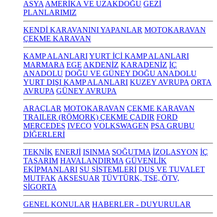
ASYA
AMERİKA VE UZAKDOĞU
GEZİ
PLANLARIMIZ
KENDİ KARAVANINI YAPANLAR
MOTOKARAVAN
ÇEKME KARAVAN
KAMP ALANLARI
YURT İÇİ KAMP ALANLARI
MARMARA
EGE
AKDENİZ
KARADENİZ
İÇ
ANADOLU
DOĞU VE GÜNEY DOĞU ANADOLU
YURT DIŞI KAMP ALANLARI
KUZEY AVRUPA
ORTA
AVRUPA
GÜNEY AVRUPA
ARAÇLAR
MOTOKARAVAN
ÇEKME KARAVAN
TRAILER (RÖMORK) ÇEKME ÇADIR
FORD
MERCEDES
IVECO
VOLKSWAGEN
PSA GRUBU
DİĞERLERİ
TEKNİK
ENERJİ
ISINMA
SOĞUTMA
İZOLASYON
İÇ
TASARIM
HAVALANDIRMA
GÜVENLİK
EKİPMANLARI
SU SİSTEMLERİ
DUŞ VE TUVALET
MUTFAK
AKSESUAR
TÜVTÜRK, TSE, ÖTV,
SİGORTA
GENEL KONULAR
HABERLER - DUYURULAR