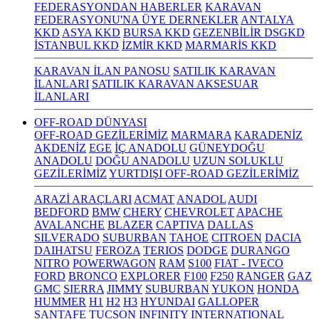
FEDERASYONDAN HABERLER
KARAVAN
FEDERASYONU'NA ÜYE DERNEKLER
ANTALYA
KKD
ASYA KKD
BURSA KKD
GEZENBİLİR DSGKD
İSTANBUL KKD
İZMİR KKD
MARMARİS KKD
KARAVAN İLAN PANOSU
SATILIK KARAVAN
İLANLARI
SATILIK KARAVAN AKSESUAR
İLANLARI
OFF-ROAD DÜNYASI
OFF-ROAD GEZİLERİMİZ
MARMARA
KARADENİZ
AKDENİZ
EGE
İÇ ANADOLU
GÜNEYDOĞU
ANADOLU
DOĞU ANADOLU
UZUN SOLUKLU
GEZİLERİMİZ
YURTDIŞI OFF-ROAD GEZİLERİMİZ
ARAZİ ARAÇLARI
ACMAT
ANADOL
AUDI
BEDFORD
BMW
CHERY
CHEVROLET
APACHE
AVALANCHE
BLAZER
CAPTIVA
DALLAS
SILVERADO
SUBURBAN
TAHOE
CITROEN
DACIA
DAIHATSU
FEROZA
TERIOS
DODGE
DURANGO
NITRO
POWERWAGON
RAM
S100
FIAT - IVECO
FORD
BRONCO
EXPLORER
F100
F250
RANGER
GAZ
GMC
SIERRA
JIMMY
SUBURBAN
YUKON
HONDA
HUMMER
H1
H2
H3
HYUNDAI
GALLOPER
SANTAFE
TUCSON
INFINITY
INTERNATIONAL