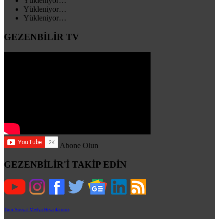
Yükleniyor…
Yükleniyor…
Yükleniyor…
GEZENBİLİR TV
Abone Olun
GEZENBİLİR'İ TAKİP EDİN
Tüm Sosyal Medya Hesaplarımız