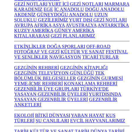
GEZİ NOTLARI
YURT İÇİ GEZİ NOTLARI
MARMARA
KARADENİZ
EGE
İÇ ANADOLU
DOĞU ANADOLU
AKDENİZ
GÜNEYDOĞU ANADOLU
UZUN
SOLUKLU GEZİLERİMİZ
YURT DIŞI GEZİ NOTLARI
AVRUPA
AFRİKA
ASYA
AVUSTRALYA
ANTARKTİKA
KUZEY AMERİKA
GÜNEY AMERİKA
KITALARARASI
GEZİ PLANLARIMIZ
ETKİNLİKLER
DOĞA SPORLARI
OFF-ROAD
FOTOĞRAF VE GEZİ
KÜLTÜR VE SANAT
FESTİVAL
VE ŞENLİKLER
NAVİGASYON
TİCARİ TURLAR
GEZGİNİN REHBERİ
GEZGİNİN KİTAPLIĞI
GEZGİNİN TELEVİZYON GÜNLÜĞÜ
TEK
BÖLÜMLÜK BELGESELLER
GEZGİNİN GURMESİ
YEME-İÇME REHBERİ
KONAKLAMA REHBERİ
GEZENBİLİR ÜYE GRUPLARI
TÜRKİYE'DE
YAŞAYAN GEZENBİLİR ÜYELERİ
YURTDIŞINDA
YAŞAYAN GEZENBİLİR ÜYELERİ
GEZENBİLİR
ANKETLERİ
EKOLOJİ
BİTKİ DÜNYASI
YABAN HAYAT
KUŞ
TÜRLERİ
SU CANLILARI
EVCİL HAYVANLARIMIZ
TARİH KÜLTÜR VE SANAT
TARİH
DÜNYA TARİHİ