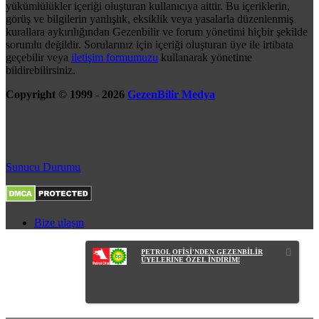
yükümlülükler içeriği oluşturan kullanıcıya aittir. Bu içeriklerin,
görüş ve bilgilerin yanlışlık, eksiklik veya yasalarla düzenlenmiş
kurallara aykırılığından Gezenbilir ve forum yönetimi hiçbir şekilde
sorumlu değildir. Sorularınız için içeriği oluşturan üye ile irtibata
geçebilir veya
iletişim formumuzu
kullanarak yönetime
bildirebilirsiniz.
Copyright © 1999 - 2026
GezenBilir Medya
Sunucu Durumu
Bize ulaşın
PETROL OFİSİ'NDEN GEZENBİLİR
ÜYELERİNE ÖZEL İNDİRİM!