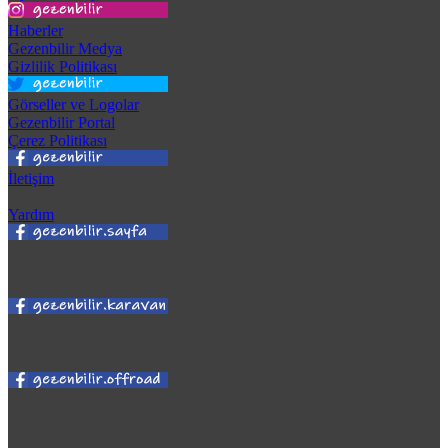
Haberler
Gezenbilir Medya
Gizlilik Politikası
Görseller ve Logolar
Gezenbilir Portal
Çerez Politikası
İletişim
Yardım