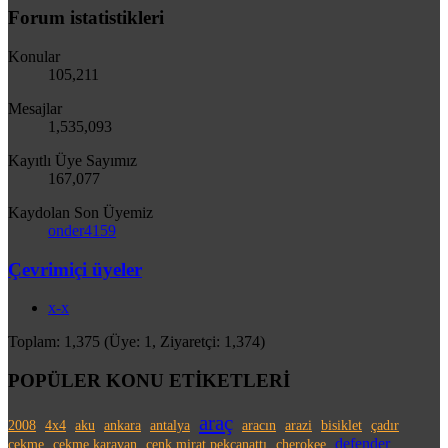
Forum istatistikleri
Konular
105,211
Mesajlar
1,535,093
Kayıtlı Üye Sayımız
167,077
Kaydolan Son Üyemiz
onder4159
Çevrimiçi üyeler
x-x
Toplam: 1,375 (Üye: 1, Ziyaretçi: 1,374)
POPÜLER KONU ETİKETLERİ
araç
2008
4x4
aku
ankara
antalya
aracın
arazi
bisiklet
çadır
defender
çekme
çekme karavan
cenk mirat pekcanattı
cherokee