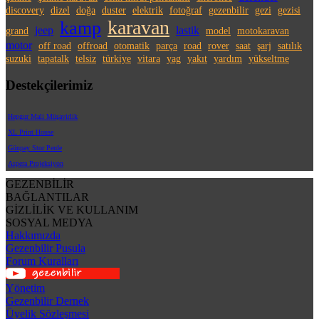
discovery
dizel
doğa
duster
elektrik
fotoğraf
gezenbilir
gezi
gezisi
karavan
kamp
jeep
lastik
grand
model
motokaravan
motor
off road
offroad
otomatik
parça
road
rover
saat
şarj
satılık
suzuki
tapatalk
telsiz
türkiye
vitara
yag
yakıt
yardım
yükseltme
Destekçilerimiz
Hepgur Mali Müşavirlik
XL Print House
Günpay Stor Perde
Aspera Projeksiyon
GEZENBİLİR
BAĞLANTILAR
GİZLİLİK VE KULLANIM
SOSYAL MEDYA
Hakkımızda
Gezenbilir Pusula
Forum Kuralları
Yönetim
Gezenbilir Dernek
Üyelik Sözleşmesi