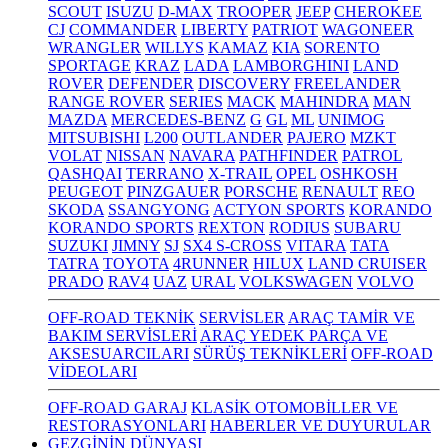
SCOUT
ISUZU
D-MAX
TROOPER
JEEP
CHEROKEE
CJ
COMMANDER
LIBERTY
PATRIOT
WAGONEER
WRANGLER
WILLYS
KAMAZ
KIA
SORENTO
SPORTAGE
KRAZ
LADA
LAMBORGHINI
LAND
ROVER
DEFENDER
DISCOVERY
FREELANDER
RANGE ROVER
SERIES
MACK
MAHINDRA
MAN
MAZDA
MERCEDES-BENZ
G
GL
ML
UNIMOG
MITSUBISHI
L200
OUTLANDER
PAJERO
MZKT
VOLAT
NISSAN
NAVARA
PATHFINDER
PATROL
QASHQAI
TERRANO
X-TRAIL
OPEL
OSHKOSH
PEUGEOT
PINZGAUER
PORSCHE
RENAULT
REO
SKODA
SSANGYONG
ACTYON SPORTS
KORANDO
KORANDO SPORTS
REXTON
RODIUS
SUBARU
SUZUKI
JIMNY
SJ
SX4 S-CROSS
VITARA
TATA
TATRA
TOYOTA
4RUNNER
HILUX
LAND CRUISER
PRADO
RAV4
UAZ
URAL
VOLKSWAGEN
VOLVO
OFF-ROAD TEKNİK
SERVİSLER
ARAÇ TAMİR VE
BAKIM SERVİSLERİ
ARAÇ YEDEK PARÇA VE
AKSESUARCILARI
SÜRÜŞ TEKNİKLERİ
OFF-ROAD
VİDEOLARI
OFF-ROAD GARAJ
KLASİK OTOMOBİLLER VE
RESTORASYONLARI
HABERLER VE DUYURULAR
GEZGİNİN DÜNYASI