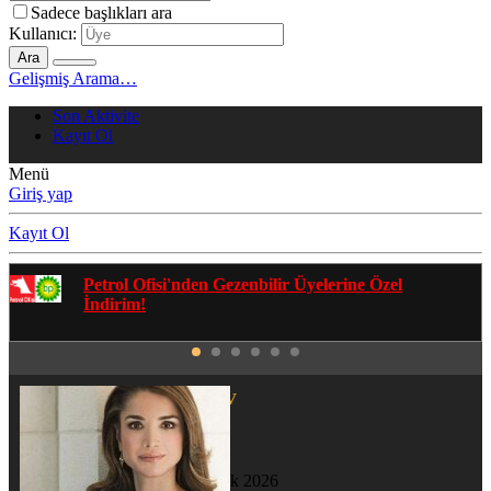
Sadece başlıkları ara
Kullanıcı:
Ara
Gelişmiş Arama…
Son Aktivite
Kayıt Ol
Menü
Giriş yap
Kayıt Ol
Gezenbilir Whatsapp Grupları'na Katılmak İçin
Tıklayın
davidavov
Yeni Üye
Katılım
13 Ocak 2026