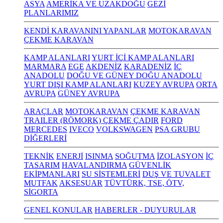
ASYA
AMERİKA VE UZAKDOĞU
GEZİ
PLANLARIMIZ
KENDİ KARAVANINI YAPANLAR
MOTOKARAVAN
ÇEKME KARAVAN
KAMP ALANLARI
YURT İÇİ KAMP ALANLARI
MARMARA
EGE
AKDENİZ
KARADENİZ
İÇ
ANADOLU
DOĞU VE GÜNEY DOĞU ANADOLU
YURT DIŞI KAMP ALANLARI
KUZEY AVRUPA
ORTA
AVRUPA
GÜNEY AVRUPA
ARAÇLAR
MOTOKARAVAN
ÇEKME KARAVAN
TRAILER (RÖMORK) ÇEKME ÇADIR
FORD
MERCEDES
IVECO
VOLKSWAGEN
PSA GRUBU
DİĞERLERİ
TEKNİK
ENERJİ
ISINMA
SOĞUTMA
İZOLASYON
İÇ
TASARIM
HAVALANDIRMA
GÜVENLİK
EKİPMANLARI
SU SİSTEMLERİ
DUŞ VE TUVALET
MUTFAK
AKSESUAR
TÜVTÜRK, TSE, ÖTV,
SİGORTA
GENEL KONULAR
HABERLER - DUYURULAR