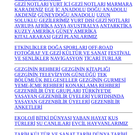
GEZİ NOTLARI
YURT İÇİ GEZİ NOTLARI
MARMARA
KARADENİZ
EGE
İÇ ANADOLU
DOĞU ANADOLU
AKDENİZ
GÜNEYDOĞU ANADOLU
UZUN
SOLUKLU GEZİLERİMİZ
YURT DIŞI GEZİ NOTLARI
AVRUPA
AFRİKA
ASYA
AVUSTRALYA
ANTARKTİKA
KUZEY AMERİKA
GÜNEY AMERİKA
KITALARARASI
GEZİ PLANLARIMIZ
ETKİNLİKLER
DOĞA SPORLARI
OFF-ROAD
FOTOĞRAF VE GEZİ
KÜLTÜR VE SANAT
FESTİVAL
VE ŞENLİKLER
NAVİGASYON
TİCARİ TURLAR
GEZGİNİN REHBERİ
GEZGİNİN KİTAPLIĞI
GEZGİNİN TELEVİZYON GÜNLÜĞÜ
TEK
BÖLÜMLÜK BELGESELLER
GEZGİNİN GURMESİ
YEME-İÇME REHBERİ
KONAKLAMA REHBERİ
GEZENBİLİR ÜYE GRUPLARI
TÜRKİYE'DE
YAŞAYAN GEZENBİLİR ÜYELERİ
YURTDIŞINDA
YAŞAYAN GEZENBİLİR ÜYELERİ
GEZENBİLİR
ANKETLERİ
EKOLOJİ
BİTKİ DÜNYASI
YABAN HAYAT
KUŞ
TÜRLERİ
SU CANLILARI
EVCİL HAYVANLARIMIZ
TARİH KÜLTÜR VE SANAT
TARİH
DÜNYA TARİHİ