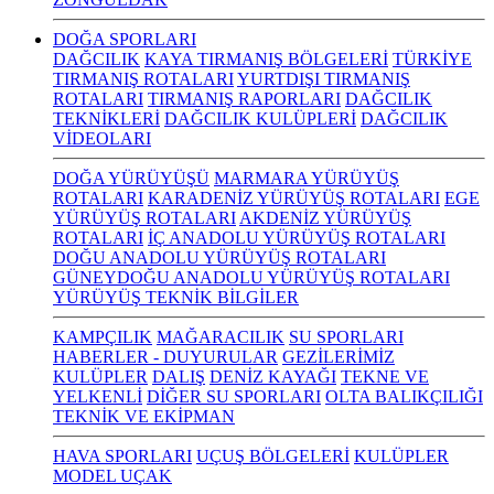
DOĞA SPORLARI
DAĞCILIK
KAYA TIRMANIŞ BÖLGELERİ
TÜRKİYE
TIRMANIŞ ROTALARI
YURTDIŞI TIRMANIŞ
ROTALARI
TIRMANIŞ RAPORLARI
DAĞCILIK
TEKNİKLERİ
DAĞCILIK KULÜPLERİ
DAĞCILIK
VİDEOLARI
DOĞA YÜRÜYÜŞÜ
MARMARA YÜRÜYÜŞ
ROTALARI
KARADENİZ YÜRÜYÜŞ ROTALARI
EGE
YÜRÜYÜŞ ROTALARI
AKDENİZ YÜRÜYÜŞ
ROTALARI
İÇ ANADOLU YÜRÜYÜŞ ROTALARI
DOĞU ANADOLU YÜRÜYÜŞ ROTALARI
GÜNEYDOĞU ANADOLU YÜRÜYÜŞ ROTALARI
YÜRÜYÜŞ TEKNİK BİLGİLER
KAMPÇILIK
MAĞARACILIK
SU SPORLARI
HABERLER - DUYURULAR
GEZİLERİMİZ
KULÜPLER
DALIŞ
DENİZ KAYAĞI
TEKNE VE
YELKENLİ
DİĞER SU SPORLARI
OLTA BALIKÇILIĞI
TEKNİK VE EKİPMAN
HAVA SPORLARI
UÇUŞ BÖLGELERİ
KULÜPLER
MODEL UÇAK