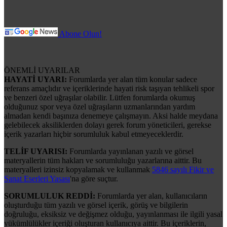
Abone Olun!
ÖNEMLİ UYARILAR
HAYATİ UYARI:
Forumlarda yer alan tüm konular sadece
referans amaçlıdır ve içeriklerinde hayati risk taşıyan tehlikeli spor
ve benzeri özel uğraşılar olabilir. Lütfen forumlarda okumuş
olduğunuz spor veya özel uğraşıların uzmanlarından yardım
almadan kendi başınıza denemeye çalışmayın. Aksi halde meydana
gelebilecek aksiliklerden dolayı gerek forum yöneticileri, gerekse
içerik yazarları hiçbir sorumluluk kabul etmeyeceklerdir.
TELİF UYARISI:
Forumlarda yayınlanan yazılı ve görsel
materyallerin tüm hakları ve sorumluluğu yazarlarına aittir. Bu
materyalleri izinsiz kopyalamak ve kullanmak
5846 sayılı Fikir ve
Sanat Eserleri Yasası
'na göre suçtur.
SORUMLULUK REDDİ:
Forumlarda yer alan, kullanıcıların
oluşturduğu tüm yazılı ve görsel içerik, görüş ve bilgilerin
doğruluğu, eksiksiz ve değişmez olduğu, yayınlanması ile ilgili yasal
yükümlülükler içeriği oluşturan kullanıcıya aittir. Bu içeriklerin,