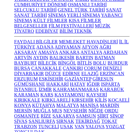
CUMHURİYET DÖNEMİ
OSMANLI TARİHİ
SELÇUKLU TARİHİ
GENEL TÜRK TARİHİ
SANAT
SANAT TARİHİ
SİNEMA
YERLİ SİNEMA
YABANCI
SİNEMA
KÜLT FİLMLER
KISA FİLMLER
BELGESELLER
FİLM FESTİVALLERİ
MÜZİK
TİYATRO
EDEBİYAT
BİLİM TEKNİK
FAYDALI BİLGİLER
MEMLEKET HAVADİSLERİ
İL İL
TÜRKİYE
ADANA
ADIYAMAN
AFYON
AĞRI
AKSARAY
AMASYA
ANKARA
ANTALYA
ARDAHAN
ARTVİN
AYDIN
BALIKESİR
BARTIN
BATMAN
BAYBURT
BİLECİK
BİNGÖL
BİTLİS
BOLU
BURDUR
BURSA
ÇANAKKALE
ÇANKIRI
ÇORUM
DENİZLİ
DİYARBAKIR
DÜZCE
EDİRNE
ELAZIĞ
ERZİNCAN
ERZURUM
ESKİŞEHİR
GAZİANTEP
GİRESUN
GÜMÜŞHANE
HAKKARİ
HATAY
IĞDIR
ISPARTA
İSTANBUL
İZMİR
KAHRAMANMARAŞ
KARABÜK
KARAMAN
KARS
KASTAMONU
KAYSERİ
KIRIKKALE
KIRKLARELİ
KIRŞEHİR
KİLİS
KOCAELİ
KONYA
KÜTAHYA
MALATYA
MANİSA
MARDİN
MERSİN
MUĞLA
MUŞ
NEVŞEHİR
NİĞDE
ORDU
OSMANİYE
RİZE
SAKARYA
SAMSUN
SİİRT
SİNOP
SİVAS
ŞANLIURFA
ŞIRNAK
TEKİRDAĞ
TOKAT
TRABZON
TUNCELİ
UŞAK
VAN
YALOVA
YOZGAT
ZONGULDAK