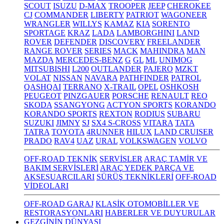
SCOUT
ISUZU
D-MAX
TROOPER
JEEP
CHEROKEE
CJ
COMMANDER
LIBERTY
PATRIOT
WAGONEER
WRANGLER
WILLYS
KAMAZ
KIA
SORENTO
SPORTAGE
KRAZ
LADA
LAMBORGHINI
LAND
ROVER
DEFENDER
DISCOVERY
FREELANDER
RANGE ROVER
SERIES
MACK
MAHINDRA
MAN
MAZDA
MERCEDES-BENZ
G
GL
ML
UNIMOG
MITSUBISHI
L200
OUTLANDER
PAJERO
MZKT
VOLAT
NISSAN
NAVARA
PATHFINDER
PATROL
QASHQAI
TERRANO
X-TRAIL
OPEL
OSHKOSH
PEUGEOT
PINZGAUER
PORSCHE
RENAULT
REO
SKODA
SSANGYONG
ACTYON SPORTS
KORANDO
KORANDO SPORTS
REXTON
RODIUS
SUBARU
SUZUKI
JIMNY
SJ
SX4 S-CROSS
VITARA
TATA
TATRA
TOYOTA
4RUNNER
HILUX
LAND CRUISER
PRADO
RAV4
UAZ
URAL
VOLKSWAGEN
VOLVO
OFF-ROAD TEKNİK
SERVİSLER
ARAÇ TAMİR VE
BAKIM SERVİSLERİ
ARAÇ YEDEK PARÇA VE
AKSESUARCILARI
SÜRÜŞ TEKNİKLERİ
OFF-ROAD
VİDEOLARI
OFF-ROAD GARAJ
KLASİK OTOMOBİLLER VE
RESTORASYONLARI
HABERLER VE DUYURULAR
GEZGİNİN DÜNYASI