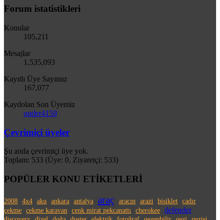
Forum istatistikleri
Konular
105,211
Mesajlar
1,535,093
Kayıtlı Üye Sayımız
167,077
Kaydolan Son Üyemiz
onder4159
Çevrimiçi üyeler
Şu anda çevrimiçi üye yok.
Toplam: 533 (Üye: 0, Ziyaretçi: 533)
POPÜLER KONU ETİKETLERİ
araç
2008
4x4
aku
ankara
antalya
aracın
arazi
bisiklet
çadır
defender
çekme
çekme karavan
cenk mirat pekcanattı
cherokee
discovery
dizel
doğa
duster
elektrik
fotoğraf
gezenbilir
gezi
gezisi