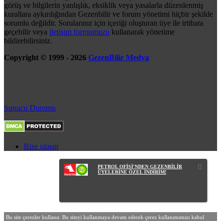
görüş ve bilgilerin yanlışlık, eksiklik veya yasalarla düzenlenmiş
kurallara aykırılığından Gezenbilir ve forum yönetimi hiçbir şekilde
sorumlu değildir. Sorularınız için içeriği oluşturan üye ile irtibata
geçebilir veya
iletişim formumuzu
kullanarak yönetime
bildirebilirsiniz.
Copyright © 1999 - 2026
GezenBilir Medya
Sunucu Durumu
Bize ulaşın
PETROL OFİSİ'NDEN GEZENBİLİR
ÜYELERİNE ÖZEL İNDİRİM!
Bu site çerezler kullanır. Bu siteyi kullanmaya devam ederek çerez kullanımımızı kabul