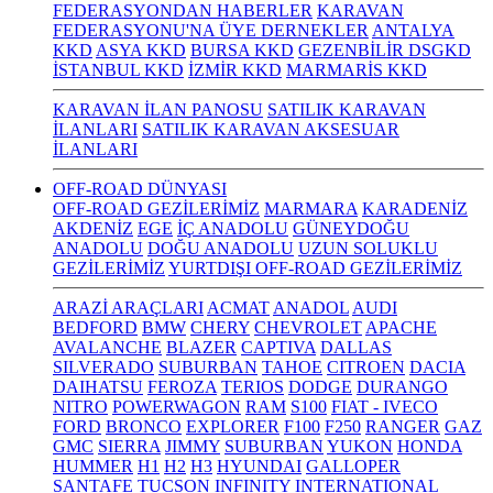
FEDERASYONDAN HABERLER
KARAVAN
FEDERASYONU'NA ÜYE DERNEKLER
ANTALYA
KKD
ASYA KKD
BURSA KKD
GEZENBİLİR DSGKD
İSTANBUL KKD
İZMİR KKD
MARMARİS KKD
KARAVAN İLAN PANOSU
SATILIK KARAVAN
İLANLARI
SATILIK KARAVAN AKSESUAR
İLANLARI
OFF-ROAD DÜNYASI
OFF-ROAD GEZİLERİMİZ
MARMARA
KARADENİZ
AKDENİZ
EGE
İÇ ANADOLU
GÜNEYDOĞU
ANADOLU
DOĞU ANADOLU
UZUN SOLUKLU
GEZİLERİMİZ
YURTDIŞI OFF-ROAD GEZİLERİMİZ
ARAZİ ARAÇLARI
ACMAT
ANADOL
AUDI
BEDFORD
BMW
CHERY
CHEVROLET
APACHE
AVALANCHE
BLAZER
CAPTIVA
DALLAS
SILVERADO
SUBURBAN
TAHOE
CITROEN
DACIA
DAIHATSU
FEROZA
TERIOS
DODGE
DURANGO
NITRO
POWERWAGON
RAM
S100
FIAT - IVECO
FORD
BRONCO
EXPLORER
F100
F250
RANGER
GAZ
GMC
SIERRA
JIMMY
SUBURBAN
YUKON
HONDA
HUMMER
H1
H2
H3
HYUNDAI
GALLOPER
SANTAFE
TUCSON
INFINITY
INTERNATIONAL