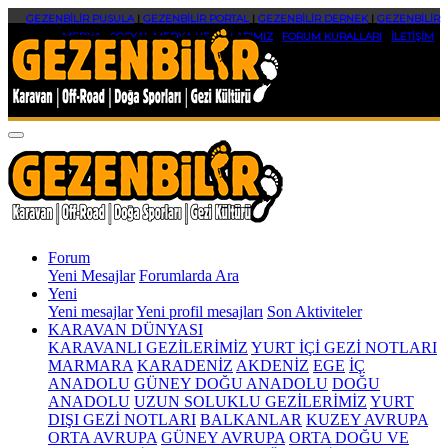
GEZENBİLİR PUSULA
|
GEZENBİLİR PORTAL
|
GEZENBİLİR DERNEK
|
GEZENBİLİR
MEDYA
|
SOSYAL MEDYA HESAPLARIMIZ
|
FORUM KURALLARI
|
İLETİŞİM
Forum
Yeni Mesajlar
Forumlarda Ara
Yeni
Yeni mesajlar
Yeni profil mesajları
Son Aktiviteler
KARAVAN DÜNYASI
KARAVANLI GEZİLERİMİZ
YURT İÇİ GEZİ NOTLARI
MARMARA
KARADENİZ
AKDENİZ
EGE
İÇ
ANADOLU
GÜNEY DOĞU ANADOLU
DOĞU
ANADOLU
UZUN SOLUKLU GEZİLERİMİZ
YURT
DIŞI GEZİ NOTLARI
BALKANLAR
KUZEY AVRUPA
ORTA AVRUPA
GÜNEY AVRUPA
ORTA DOĞU VE