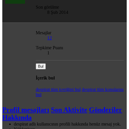
Son görülme
8 Şub 2014
Mesajlar
12
Tepkime Puanı
1
Bul
İçerik bul
despirat tüm içeriğini bul
despirat tüm konularını
bul
Profil mesajları
Son Aktivite
Gönderiler
Hakkında
despirat adlı kullanıcının profili hakkında henüz mesaj yok.