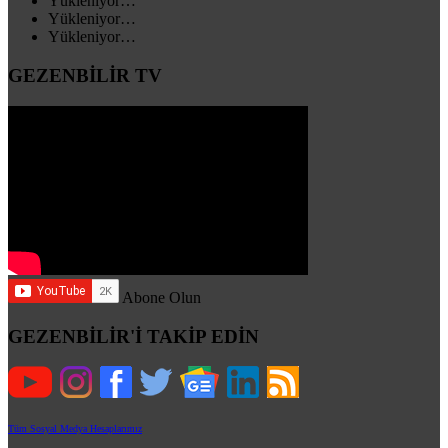
Yükleniyor…
Yükleniyor…
Yükleniyor…
GEZENBİLİR TV
Abone Olun
GEZENBİLİR'İ TAKİP EDİN
Tüm Sosyal Medya Hesaplarımız