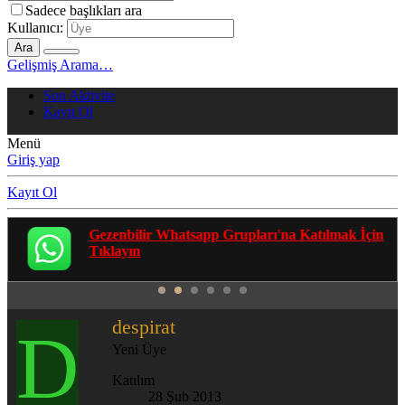
Sadece başlıkları ara
Kullanıcı:
Ara
Gelişmiş Arama…
Son Aktivite
Kayıt Ol
Menü
Giriş yap
Kayıt Ol
Gezenbilir Whatsapp Grupları'na Katılmak İçin
Tıklayın
despirat
D
Yeni Üye
Katılım
28 Şub 2013