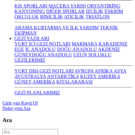
KIŞ SPORLARI
MACERA YARIŞI
ORYANTİRİNG
KANYONİNG
DİĞER SPORLAR
İZCİLİK
ESKRİM
OKÇULUK
BİNİCİLİK
ATICILIK
TRIATLON
ARAMA KURTARMA VE İLK YARDIM
TEKNİK
EKİPMAN
GEZİ YAZILARI
YURT İÇİ GEZİ NOTLARI
MARMARA
KARADENİZ
EGE
İÇ ANADOLU
DOĞU ANADOLU
AKDENİZ
GÜNEYDOĞU ANADOLU
UZUN SOLUKLU
GEZİLERİMİZ
YURT DIŞI GEZİ NOTLARI
AVRUPA
AFRİKA
ASYA
AVUSTRALYA
ANTARKTİKA
KUZEY AMERİKA
GÜNEY AMERİKA
KITALARARASI
GEZİ PLANLARIMIZ
Giriş yap
Kayıt Ol
Neler yeni
Ara
Ara