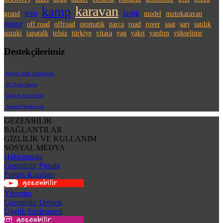
karavan
kamp
jeep
lastik
grand
model
motokaravan
motor
off road
offroad
otomatik
parça
road
rover
saat
şarj
satılık
suzuki
tapatalk
telsiz
türkiye
vitara
yag
yakıt
yardım
yükseltme
Destekçilerimiz
Hepgur Mali Müşavirlik
XL Print House
Günpay Stor Perde
Aspera Projeksiyon
GEZENBİLİR
BAĞLANTILAR
GİZLİLİK VE KULLANIM
SOSYAL MEDYA
Hakkımızda
Gezenbilir Pusula
Forum Kuralları
Yönetim
Gezenbilir Dernek
Üyelik Sözleşmesi