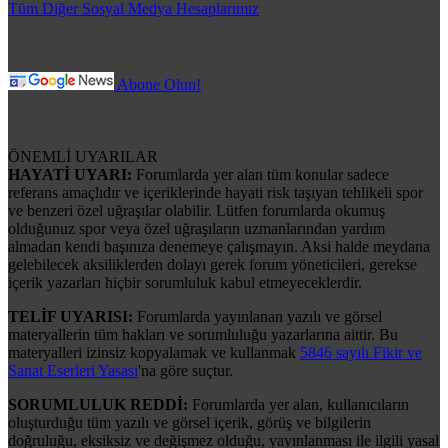
Tüm Diğer Sosyal Medya Hesaplarımız
Abone Olun!
ÖNEMLİ UYARILAR
HAYATİ UYARI:
Forumlarda yer alan tüm konular sadece
referans amaçlıdır ve içeriklerinde hayati risk taşıyan tehlikeli spor
ve benzeri özel uğraşılar olabilir. Lütfen forumlarda okumuş
olduğunuz spor veya özel uğraşıların uzmanlarından yardım
almadan kendi başınıza denemeye çalışmayın. Aksi halde meydana
gelebilecek aksiliklerden dolayı gerek forum yöneticileri, gerekse
içerik yazarları hiçbir sorumluluk kabul etmeyeceklerdir.
TELİF UYARISI:
Forumlarda yayınlanan yazılı ve görsel
materyallerin tüm hakları ve sorumluluğu yazarlarına aittir. Bu
materyalleri izinsiz kopyalamak ve kullanmak
5846 sayılı Fikir ve
Sanat Eserleri Yasası
'na göre suçtur.
SORUMLULUK REDDİ:
Forumlarda yer alan, kullanıcıların
oluşturduğu tüm yazılı ve görsel içerik, görüş ve bilgilerin
doğruluğu, eksiksiz ve değişmez olduğu, yayınlanması ile ilgili yasal