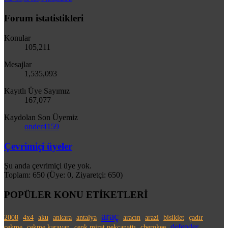
Forum istatistikleri
Konular
105,211
Mesajlar
1,535,093
Kayıtlı Üye Sayımız
167,077
Kaydolan Son Üyemiz
onder4159
Çevrimiçi üyeler
Şu anda çevrimiçi üye yok.
Toplam: 650 (Üye: 0, Ziyaretçi: 650)
POPÜLER KONU ETİKETLERİ
araç
2008
4x4
aku
ankara
antalya
aracın
arazi
bisiklet
çadır
defender
çekme
çekme karavan
cenk mirat pekcanattı
cherokee