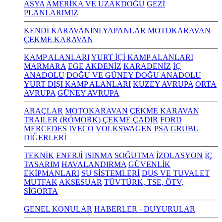
ASYA
AMERİKA VE UZAKDOĞU
GEZİ
PLANLARIMIZ
KENDİ KARAVANINI YAPANLAR
MOTOKARAVAN
ÇEKME KARAVAN
KAMP ALANLARI
YURT İÇİ KAMP ALANLARI
MARMARA
EGE
AKDENİZ
KARADENİZ
İÇ
ANADOLU
DOĞU VE GÜNEY DOĞU ANADOLU
YURT DIŞI KAMP ALANLARI
KUZEY AVRUPA
ORTA
AVRUPA
GÜNEY AVRUPA
ARAÇLAR
MOTOKARAVAN
ÇEKME KARAVAN
TRAILER (RÖMORK) ÇEKME ÇADIR
FORD
MERCEDES
IVECO
VOLKSWAGEN
PSA GRUBU
DİĞERLERİ
TEKNİK
ENERJİ
ISINMA
SOĞUTMA
İZOLASYON
İÇ
TASARIM
HAVALANDIRMA
GÜVENLİK
EKİPMANLARI
SU SİSTEMLERİ
DUŞ VE TUVALET
MUTFAK
AKSESUAR
TÜVTÜRK, TSE, ÖTV,
SİGORTA
GENEL KONULAR
HABERLER - DUYURULAR