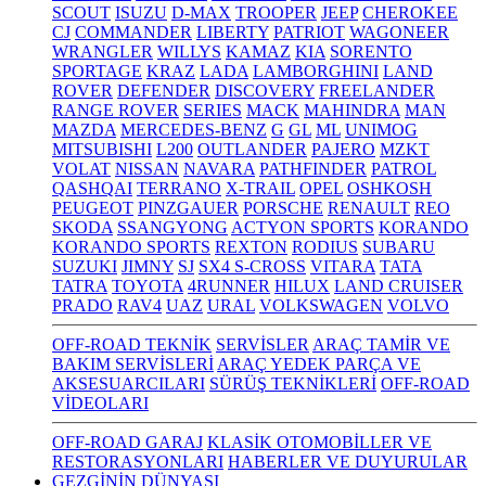
SCOUT
ISUZU
D-MAX
TROOPER
JEEP
CHEROKEE
CJ
COMMANDER
LIBERTY
PATRIOT
WAGONEER
WRANGLER
WILLYS
KAMAZ
KIA
SORENTO
SPORTAGE
KRAZ
LADA
LAMBORGHINI
LAND
ROVER
DEFENDER
DISCOVERY
FREELANDER
RANGE ROVER
SERIES
MACK
MAHINDRA
MAN
MAZDA
MERCEDES-BENZ
G
GL
ML
UNIMOG
MITSUBISHI
L200
OUTLANDER
PAJERO
MZKT
VOLAT
NISSAN
NAVARA
PATHFINDER
PATROL
QASHQAI
TERRANO
X-TRAIL
OPEL
OSHKOSH
PEUGEOT
PINZGAUER
PORSCHE
RENAULT
REO
SKODA
SSANGYONG
ACTYON SPORTS
KORANDO
KORANDO SPORTS
REXTON
RODIUS
SUBARU
SUZUKI
JIMNY
SJ
SX4 S-CROSS
VITARA
TATA
TATRA
TOYOTA
4RUNNER
HILUX
LAND CRUISER
PRADO
RAV4
UAZ
URAL
VOLKSWAGEN
VOLVO
OFF-ROAD TEKNİK
SERVİSLER
ARAÇ TAMİR VE
BAKIM SERVİSLERİ
ARAÇ YEDEK PARÇA VE
AKSESUARCILARI
SÜRÜŞ TEKNİKLERİ
OFF-ROAD
VİDEOLARI
OFF-ROAD GARAJ
KLASİK OTOMOBİLLER VE
RESTORASYONLARI
HABERLER VE DUYURULAR
GEZGİNİN DÜNYASI