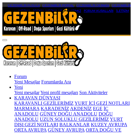
GEZENBİLİR PUSULA
|
GEZENBİLİR PORTAL
|
GEZENBİLİR DERNEK
|
GEZENBİLİR
MEDYA
|
SOSYAL MEDYA HESAPLARIMIZ
|
FORUM KURALLARI
|
İLETİŞİM
Forum
Yeni Mesajlar
Forumlarda Ara
Yeni
Yeni mesajlar
Yeni profil mesajları
Son Aktiviteler
KARAVAN DÜNYASI
KARAVANLI GEZİLERİMİZ
YURT İÇİ GEZİ NOTLARI
MARMARA
KARADENİZ
AKDENİZ
EGE
İÇ
ANADOLU
GÜNEY DOĞU ANADOLU
DOĞU
ANADOLU
UZUN SOLUKLU GEZİLERİMİZ
YURT
DIŞI GEZİ NOTLARI
BALKANLAR
KUZEY AVRUPA
ORTA AVRUPA
GÜNEY AVRUPA
ORTA DOĞU VE