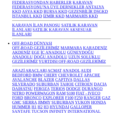
FEDERASYONDAN HABERLER
KARAVAN
FEDERASYONU'NA ÜYE DERNEKLER
ANTALYA
KKD
ASYA KKD
BURSA KKD
GEZENBİLİR DSGKD
İSTANBUL KKD
İZMİR KKD
MARMARİS KKD
KARAVAN İLAN PANOSU
SATILIK KARAVAN
İLANLARI
SATILIK KARAVAN AKSESUAR
İLANLARI
OFF-ROAD DÜNYASI
OFF-ROAD GEZİLERİMİZ
MARMARA
KARADENİZ
AKDENİZ
EGE
İÇ ANADOLU
GÜNEYDOĞU
ANADOLU
DOĞU ANADOLU
UZUN SOLUKLU
GEZİLERİMİZ
YURTDIŞI OFF-ROAD GEZİLERİMİZ
ARAZİ ARAÇLARI
ACMAT
ANADOL
AUDI
BEDFORD
BMW
CHERY
CHEVROLET
APACHE
AVALANCHE
BLAZER
CAPTIVA
DALLAS
SILVERADO
SUBURBAN
TAHOE
CITROEN
DACIA
DAIHATSU
FEROZA
TERIOS
DODGE
DURANGO
NITRO
POWERWAGON
RAM
S100
FIAT - IVECO
FORD
BRONCO
EXPLORER
F100
F250
RANGER
GAZ
GMC
SIERRA
JIMMY
SUBURBAN
YUKON
HONDA
HUMMER
H1
H2
H3
HYUNDAI
GALLOPER
SANTAFE
TUCSON
INFINITY
INTERNATIONAL