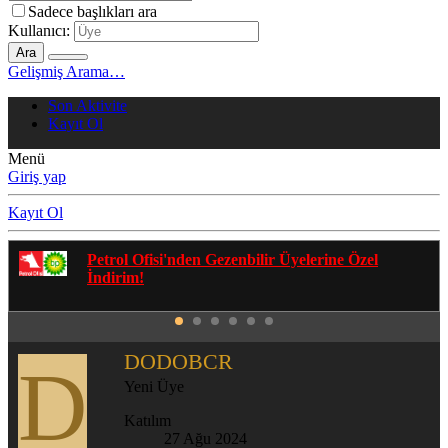
Sadece başlıkları ara
Kullanıcı:
Ara
Gelişmiş Arama…
Son Aktivite
Kayıt Ol
Menü
Giriş yap
Kayıt Ol
Gezenbilir Whatsapp Grupları'na Katılmak İçin
Tıklayın
DODOBCR
D
Yeni Üye
Katılım
27 Ağu 2024