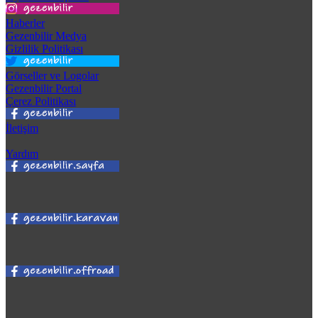
Haberler
Gezenbilir Medya
Gizlilik Politikası
Görseller ve Logolar
Gezenbilir Portal
Çerez Politikası
İletişim
Yardım