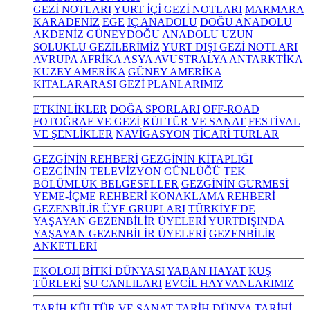
GEZİ NOTLARI
YURT İÇİ GEZİ NOTLARI
MARMARA
KARADENİZ
EGE
İÇ ANADOLU
DOĞU ANADOLU
AKDENİZ
GÜNEYDOĞU ANADOLU
UZUN
SOLUKLU GEZİLERİMİZ
YURT DIŞI GEZİ NOTLARI
AVRUPA
AFRİKA
ASYA
AVUSTRALYA
ANTARKTİKA
KUZEY AMERİKA
GÜNEY AMERİKA
KITALARARASI
GEZİ PLANLARIMIZ
ETKİNLİKLER
DOĞA SPORLARI
OFF-ROAD
FOTOĞRAF VE GEZİ
KÜLTÜR VE SANAT
FESTİVAL
VE ŞENLİKLER
NAVİGASYON
TİCARİ TURLAR
GEZGİNİN REHBERİ
GEZGİNİN KİTAPLIĞI
GEZGİNİN TELEVİZYON GÜNLÜĞÜ
TEK
BÖLÜMLÜK BELGESELLER
GEZGİNİN GURMESİ
YEME-İÇME REHBERİ
KONAKLAMA REHBERİ
GEZENBİLİR ÜYE GRUPLARI
TÜRKİYE'DE
YAŞAYAN GEZENBİLİR ÜYELERİ
YURTDIŞINDA
YAŞAYAN GEZENBİLİR ÜYELERİ
GEZENBİLİR
ANKETLERİ
EKOLOJİ
BİTKİ DÜNYASI
YABAN HAYAT
KUŞ
TÜRLERİ
SU CANLILARI
EVCİL HAYVANLARIMIZ
TARİH KÜLTÜR VE SANAT
TARİH
DÜNYA TARİHİ