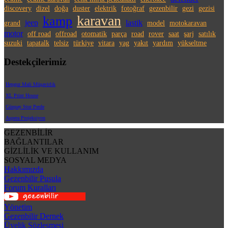
discovery
dizel
doğa
duster
elektrik
fotoğraf
gezenbilir
gezi
gezisi
karavan
kamp
jeep
lastik
grand
model
motokaravan
motor
off road
offroad
otomatik
parça
road
rover
saat
şarj
satılık
suzuki
tapatalk
telsiz
türkiye
vitara
yag
yakıt
yardım
yükseltme
Destekçilerimiz
Hepgur Mali Müşavirlik
XL Print House
Günpay Stor Perde
Aspera Projeksiyon
GEZENBİLİR
BAĞLANTILAR
GİZLİLİK VE KULLANIM
SOSYAL MEDYA
Hakkımızda
Gezenbilir Pusula
Forum Kuralları
Yönetim
Gezenbilir Dernek
Üyelik Sözleşmesi