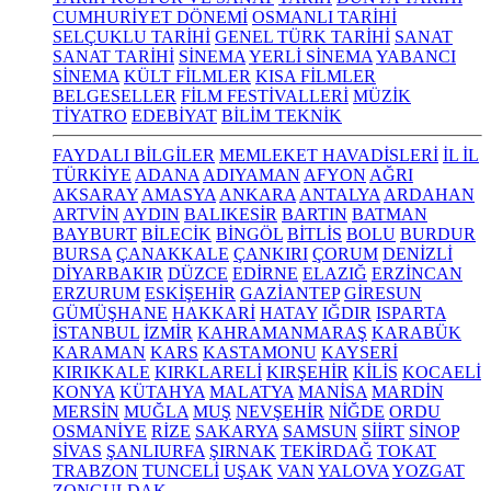
CUMHURİYET DÖNEMİ
OSMANLI TARİHİ
SELÇUKLU TARİHİ
GENEL TÜRK TARİHİ
SANAT
SANAT TARİHİ
SİNEMA
YERLİ SİNEMA
YABANCI
SİNEMA
KÜLT FİLMLER
KISA FİLMLER
BELGESELLER
FİLM FESTİVALLERİ
MÜZİK
TİYATRO
EDEBİYAT
BİLİM TEKNİK
FAYDALI BİLGİLER
MEMLEKET HAVADİSLERİ
İL İL
TÜRKİYE
ADANA
ADIYAMAN
AFYON
AĞRI
AKSARAY
AMASYA
ANKARA
ANTALYA
ARDAHAN
ARTVİN
AYDIN
BALIKESİR
BARTIN
BATMAN
BAYBURT
BİLECİK
BİNGÖL
BİTLİS
BOLU
BURDUR
BURSA
ÇANAKKALE
ÇANKIRI
ÇORUM
DENİZLİ
DİYARBAKIR
DÜZCE
EDİRNE
ELAZIĞ
ERZİNCAN
ERZURUM
ESKİŞEHİR
GAZİANTEP
GİRESUN
GÜMÜŞHANE
HAKKARİ
HATAY
IĞDIR
ISPARTA
İSTANBUL
İZMİR
KAHRAMANMARAŞ
KARABÜK
KARAMAN
KARS
KASTAMONU
KAYSERİ
KIRIKKALE
KIRKLARELİ
KIRŞEHİR
KİLİS
KOCAELİ
KONYA
KÜTAHYA
MALATYA
MANİSA
MARDİN
MERSİN
MUĞLA
MUŞ
NEVŞEHİR
NİĞDE
ORDU
OSMANİYE
RİZE
SAKARYA
SAMSUN
SİİRT
SİNOP
SİVAS
ŞANLIURFA
ŞIRNAK
TEKİRDAĞ
TOKAT
TRABZON
TUNCELİ
UŞAK
VAN
YALOVA
YOZGAT
ZONGULDAK