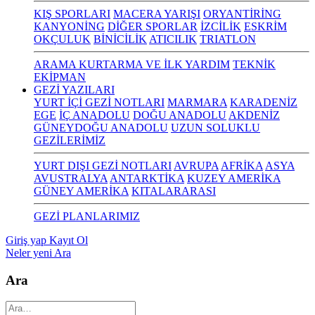
KIŞ SPORLARI
MACERA YARIŞI
ORYANTİRİNG
KANYONİNG
DİĞER SPORLAR
İZCİLİK
ESKRİM
OKÇULUK
BİNİCİLİK
ATICILIK
TRIATLON
ARAMA KURTARMA VE İLK YARDIM
TEKNİK
EKİPMAN
GEZİ YAZILARI
YURT İÇİ GEZİ NOTLARI
MARMARA
KARADENİZ
EGE
İÇ ANADOLU
DOĞU ANADOLU
AKDENİZ
GÜNEYDOĞU ANADOLU
UZUN SOLUKLU
GEZİLERİMİZ
YURT DIŞI GEZİ NOTLARI
AVRUPA
AFRİKA
ASYA
AVUSTRALYA
ANTARKTİKA
KUZEY AMERİKA
GÜNEY AMERİKA
KITALARARASI
GEZİ PLANLARIMIZ
Giriş yap
Kayıt Ol
Neler yeni
Ara
Ara