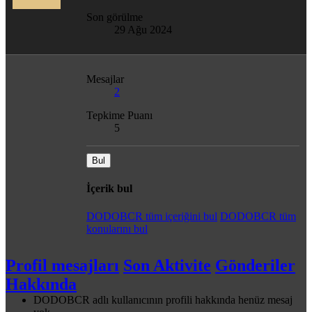
Son görülme
29 Ağu 2024
Mesajlar
2
Tepkime Puanı
5
Bul
İçerik bul
DODOBCR tüm içeriğini bul
DODOBCR tüm
konularını bul
Profil mesajları
Son Aktivite
Gönderiler
Hakkında
DODOBCR adlı kullanıcının profili hakkında henüz mesaj