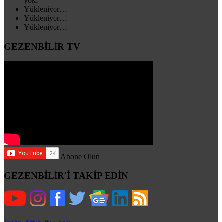
yok.
Yükleniyor…
Yükleniyor…
Yükleniyor…
GEZENBİLİR TV
Abone Olun
GEZENBİLİR'İ TAKİP EDİN
Tüm Sosyal Medya Hesaplarımız