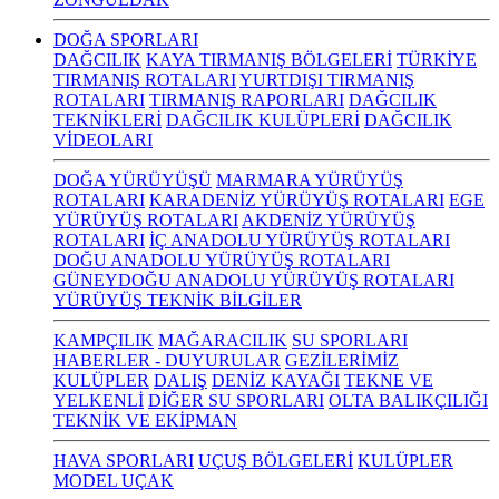
DOĞA SPORLARI
DAĞCILIK
KAYA TIRMANIŞ BÖLGELERİ
TÜRKİYE
TIRMANIŞ ROTALARI
YURTDIŞI TIRMANIŞ
ROTALARI
TIRMANIŞ RAPORLARI
DAĞCILIK
TEKNİKLERİ
DAĞCILIK KULÜPLERİ
DAĞCILIK
VİDEOLARI
DOĞA YÜRÜYÜŞÜ
MARMARA YÜRÜYÜŞ
ROTALARI
KARADENİZ YÜRÜYÜŞ ROTALARI
EGE
YÜRÜYÜŞ ROTALARI
AKDENİZ YÜRÜYÜŞ
ROTALARI
İÇ ANADOLU YÜRÜYÜŞ ROTALARI
DOĞU ANADOLU YÜRÜYÜŞ ROTALARI
GÜNEYDOĞU ANADOLU YÜRÜYÜŞ ROTALARI
YÜRÜYÜŞ TEKNİK BİLGİLER
KAMPÇILIK
MAĞARACILIK
SU SPORLARI
HABERLER - DUYURULAR
GEZİLERİMİZ
KULÜPLER
DALIŞ
DENİZ KAYAĞI
TEKNE VE
YELKENLİ
DİĞER SU SPORLARI
OLTA BALIKÇILIĞI
TEKNİK VE EKİPMAN
HAVA SPORLARI
UÇUŞ BÖLGELERİ
KULÜPLER
MODEL UÇAK