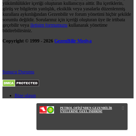
yükümlülükler içeriği oluşturan kullanıcıya aittir. Bu içeriklerin,
görüş ve bilgilerin yanlışlık, eksiklik veya yasalarla düzenlenmiş
kurallara aykırılığından Gezenbilir ve forum yönetimi hiçbir şekilde
sorumlu değildir. Sorularınız için içeriği oluşturan üye ile irtibata
geçebilir veya
iletişim formumuzu
kullanarak yönetime
bildirebilirsiniz.
Copyright © 1999 - 2026
GezenBilir Medya
Sunucu Durumu
Bize ulaşın
PETROL OFİSİ'NDEN GEZENBİLİR
ÜYELERİNE ÖZEL İNDİRİM!