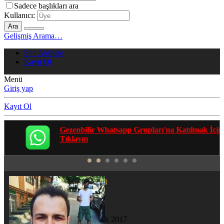
Sadece başlıkları ara
Kullanıcı:
Ara
Gelişmiş Arama…
Son Aktivite
Kayıt Ol
Menü
Giriş yap
Kayıt Ol
Gezenbilir Whatsapp Grupları'na Katılmak İçin
Tıklayın
Emregugu
Yeni Üye
Katılım
23 Ocak 2017