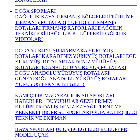
DOĞA SPORLARI
DAĞCILIK
KAYA TIRMANIŞ BÖLGELERİ
TÜRKİYE
TIRMANIŞ ROTALARI
YURTDIŞI TIRMANIŞ
ROTALARI
TIRMANIŞ RAPORLARI
DAĞCILIK
TEKNİKLERİ
DAĞCILIK KULÜPLERİ
DAĞCILIK
VİDEOLARI
DOĞA YÜRÜYÜŞÜ
MARMARA YÜRÜYÜŞ
ROTALARI
KARADENİZ YÜRÜYÜŞ ROTALARI
EGE
YÜRÜYÜŞ ROTALARI
AKDENİZ YÜRÜYÜŞ
ROTALARI
İÇ ANADOLU YÜRÜYÜŞ ROTALARI
DOĞU ANADOLU YÜRÜYÜŞ ROTALARI
GÜNEYDOĞU ANADOLU YÜRÜYÜŞ ROTALARI
YÜRÜYÜŞ TEKNİK BİLGİLER
KAMPÇILIK
MAĞARACILIK
SU SPORLARI
HABERLER - DUYURULAR
GEZİLERİMİZ
KULÜPLER
DALIŞ
DENİZ KAYAĞI
TEKNE VE
YELKENLİ
DİĞER SU SPORLARI
OLTA BALIKÇILIĞI
TEKNİK VE EKİPMAN
HAVA SPORLARI
UÇUŞ BÖLGELERİ
KULÜPLER
MODEL UÇAK