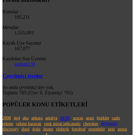
Konular
105,211
Mesajlar
1,535,093
Kayıtlı Üye Sayımız
167,077
Kaydolan Son Üyemiz
onder4159
Çevrimiçi üyeler
Şu anda çevrimiçi üye yok.
Toplam: 765 (Üye: 0, Ziyaretçi: 765)
POPÜLER KONU ETİKETLERİ
araç
2008
4x4
aku
ankara
antalya
aracın
arazi
bisiklet
çadır
defender
çekme
çekme karavan
cenk mirat pekcanattı
cherokee
discovery
dizel
doğa
duster
elektrik
fotoğraf
gezenbilir
gezi
gezisi