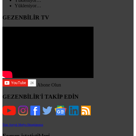
Yükleniyor…
Yükleniyor…
GEZENBİLİR TV
Abone Olun
GEZENBİLİR'İ TAKİP EDİN
Tüm Sosyal Medya Hesaplarımız
Forum istatistikleri