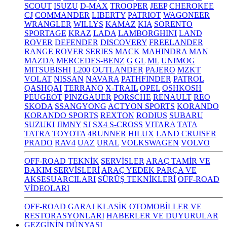
SCOUT
ISUZU
D-MAX
TROOPER
JEEP
CHEROKEE
CJ
COMMANDER
LIBERTY
PATRIOT
WAGONEER
WRANGLER
WILLYS
KAMAZ
KIA
SORENTO
SPORTAGE
KRAZ
LADA
LAMBORGHINI
LAND
ROVER
DEFENDER
DISCOVERY
FREELANDER
RANGE ROVER
SERIES
MACK
MAHINDRA
MAN
MAZDA
MERCEDES-BENZ
G
GL
ML
UNIMOG
MITSUBISHI
L200
OUTLANDER
PAJERO
MZKT
VOLAT
NISSAN
NAVARA
PATHFINDER
PATROL
QASHQAI
TERRANO
X-TRAIL
OPEL
OSHKOSH
PEUGEOT
PINZGAUER
PORSCHE
RENAULT
REO
SKODA
SSANGYONG
ACTYON SPORTS
KORANDO
KORANDO SPORTS
REXTON
RODIUS
SUBARU
SUZUKI
JIMNY
SJ
SX4 S-CROSS
VITARA
TATA
TATRA
TOYOTA
4RUNNER
HILUX
LAND CRUISER
PRADO
RAV4
UAZ
URAL
VOLKSWAGEN
VOLVO
OFF-ROAD TEKNİK
SERVİSLER
ARAÇ TAMİR VE
BAKIM SERVİSLERİ
ARAÇ YEDEK PARÇA VE
AKSESUARCILARI
SÜRÜŞ TEKNİKLERİ
OFF-ROAD
VİDEOLARI
OFF-ROAD GARAJ
KLASİK OTOMOBİLLER VE
RESTORASYONLARI
HABERLER VE DUYURULAR
GEZGİNİN DÜNYASI