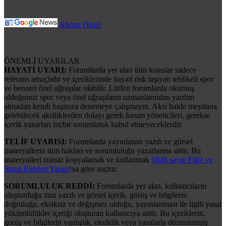
Abone Olun!
ÖNEMLİ UYARILAR
HAYATİ UYARI:
Forumlarda yer alan tüm konular sadece
referans amaçlıdır ve içeriklerinde hayati risk taşıyan tehlikeli spor
ve benzeri özel uğraşılar olabilir. Lütfen forumlarda okumuş
olduğunuz spor veya özel uğraşıların uzmanlarından yardım
almadan kendi başınıza denemeye çalışmayın. Aksi halde meydana
gelebilecek aksiliklerden dolayı gerek forum yöneticileri, gerekse
içerik yazarları hiçbir sorumluluk kabul etmeyeceklerdir.
TELİF UYARISI:
Forumlarda yayınlanan yazılı ve görsel
materyallerin tüm hakları ve sorumluluğu yazarlarına aittir. Bu
materyalleri izinsiz kopyalamak ve kullanmak
5846 sayılı Fikir ve
Sanat Eserleri Yasası
'na göre suçtur.
SORUMLULUK REDDİ:
Forumlarda yer alan, kullanıcıların
oluşturduğu tüm yazılı ve görsel içerik, görüş ve bilgilerin
doğruluğu, eksiksiz ve değişmez olduğu, yayınlanması ile ilgili yasal
yükümlülükler içeriği oluşturan kullanıcıya aittir. Bu içeriklerin,
görüş ve bilgilerin yanlışlık, eksiklik veya yasalarla düzenlenmiş