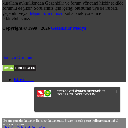
kurallara aykırılığından Gezenbilir ve forum yönetimi hiçbir şekilde
sorumlu değildir. Sorularınız için içeriği oluşturan üye ile irtibata
geçebilir veya
iletişim formumuzu
kullanarak yönetime
bildirebilirsiniz.
Copyright © 1999 - 2026
GezenBilir Medya
Sunucu Durumu
Bize ulaşın
PETROL OFİSİ'NDEN GEZENBİLİR
ÜYELERİNE ÖZEL İNDİRİM!
Bu site çerezler kullanır. Bu siteyi kullanmaya devam ederek çerez kullanımımızı kabul
etmiş olursunuz.
Kabul
Daha fazla bilgi edin…