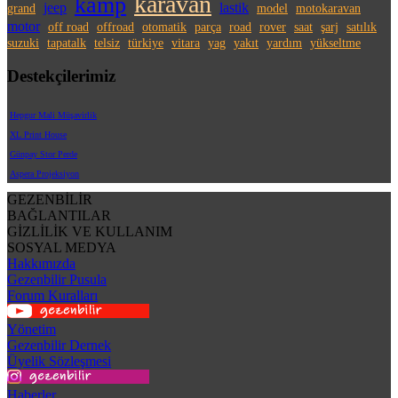
karavan
kamp
jeep
lastik
grand
model
motokaravan
motor
off road
offroad
otomatik
parça
road
rover
saat
şarj
satılık
suzuki
tapatalk
telsiz
türkiye
vitara
yag
yakıt
yardım
yükseltme
Destekçilerimiz
Hepgur Mali Müşavirlik
XL Print House
Günpay Stor Perde
Aspera Projeksiyon
GEZENBİLİR
BAĞLANTILAR
GİZLİLİK VE KULLANIM
SOSYAL MEDYA
Hakkımızda
Gezenbilir Pusula
Forum Kuralları
Yönetim
Gezenbilir Dernek
Üyelik Sözleşmesi
Haberler