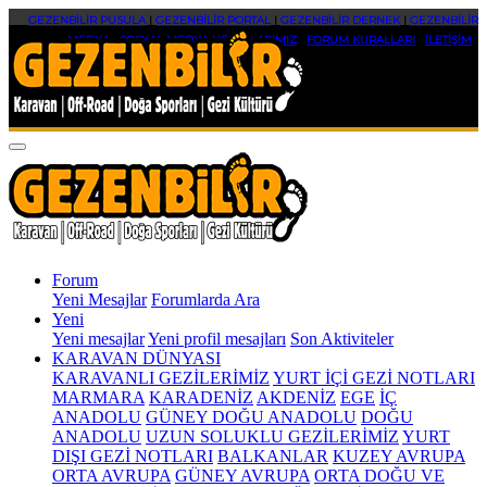
GEZENBİLİR PUSULA
|
GEZENBİLİR PORTAL
|
GEZENBİLİR DERNEK
|
GEZENBİLİR
MEDYA
|
SOSYAL MEDYA HESAPLARIMIZ
|
FORUM KURALLARI
|
İLETİŞİM
Forum
Yeni Mesajlar
Forumlarda Ara
Yeni
Yeni mesajlar
Yeni profil mesajları
Son Aktiviteler
KARAVAN DÜNYASI
KARAVANLI GEZİLERİMİZ
YURT İÇİ GEZİ NOTLARI
MARMARA
KARADENİZ
AKDENİZ
EGE
İÇ
ANADOLU
GÜNEY DOĞU ANADOLU
DOĞU
ANADOLU
UZUN SOLUKLU GEZİLERİMİZ
YURT
DIŞI GEZİ NOTLARI
BALKANLAR
KUZEY AVRUPA
ORTA AVRUPA
GÜNEY AVRUPA
ORTA DOĞU VE