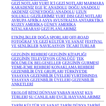
GEZİ NOTLARI
YURT İÇİ GEZİ NOTLARI
MARMARA
KARADENİZ
EGE
İÇ ANADOLU
DOĞU ANADOLU
AKDENİZ
GÜNEYDOĞU ANADOLU
UZUN
SOLUKLU GEZİLERİMİZ
YURT DIŞI GEZİ NOTLARI
AVRUPA
AFRİKA
ASYA
AVUSTRALYA
ANTARKTİKA
KUZEY AMERİKA
GÜNEY AMERİKA
KITALARARASI
GEZİ PLANLARIMIZ
ETKİNLİKLER
DOĞA SPORLARI
OFF-ROAD
FOTOĞRAF VE GEZİ
KÜLTÜR VE SANAT
FESTİVAL
VE ŞENLİKLER
NAVİGASYON
TİCARİ TURLAR
GEZGİNİN REHBERİ
GEZGİNİN KİTAPLIĞI
GEZGİNİN TELEVİZYON GÜNLÜĞÜ
TEK
BÖLÜMLÜK BELGESELLER
GEZGİNİN GURMESİ
YEME-İÇME REHBERİ
KONAKLAMA REHBERİ
GEZENBİLİR ÜYE GRUPLARI
TÜRKİYE'DE
YAŞAYAN GEZENBİLİR ÜYELERİ
YURTDIŞINDA
YAŞAYAN GEZENBİLİR ÜYELERİ
GEZENBİLİR
ANKETLERİ
EKOLOJİ
BİTKİ DÜNYASI
YABAN HAYAT
KUŞ
TÜRLERİ
SU CANLILARI
EVCİL HAYVANLARIMIZ
TARİH KÜLTÜR VE SANAT
TARİH
DÜNYA TARİHİ