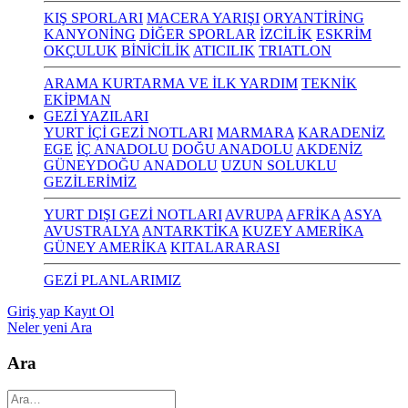
KIŞ SPORLARI
MACERA YARIŞI
ORYANTİRİNG
KANYONİNG
DİĞER SPORLAR
İZCİLİK
ESKRİM
OKÇULUK
BİNİCİLİK
ATICILIK
TRIATLON
ARAMA KURTARMA VE İLK YARDIM
TEKNİK
EKİPMAN
GEZİ YAZILARI
YURT İÇİ GEZİ NOTLARI
MARMARA
KARADENİZ
EGE
İÇ ANADOLU
DOĞU ANADOLU
AKDENİZ
GÜNEYDOĞU ANADOLU
UZUN SOLUKLU
GEZİLERİMİZ
YURT DIŞI GEZİ NOTLARI
AVRUPA
AFRİKA
ASYA
AVUSTRALYA
ANTARKTİKA
KUZEY AMERİKA
GÜNEY AMERİKA
KITALARARASI
GEZİ PLANLARIMIZ
Giriş yap
Kayıt Ol
Neler yeni
Ara
Ara