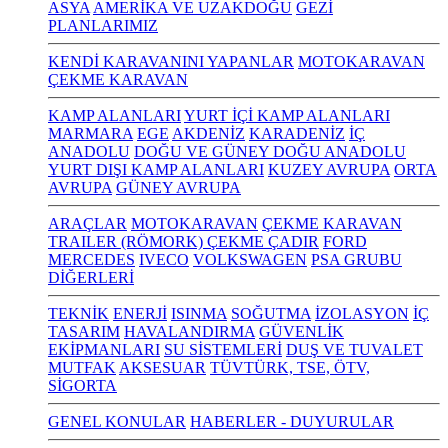
ASYA
AMERİKA VE UZAKDOĞU
GEZİ
PLANLARIMIZ
KENDİ KARAVANINI YAPANLAR
MOTOKARAVAN
ÇEKME KARAVAN
KAMP ALANLARI
YURT İÇİ KAMP ALANLARI
MARMARA
EGE
AKDENİZ
KARADENİZ
İÇ
ANADOLU
DOĞU VE GÜNEY DOĞU ANADOLU
YURT DIŞI KAMP ALANLARI
KUZEY AVRUPA
ORTA
AVRUPA
GÜNEY AVRUPA
ARAÇLAR
MOTOKARAVAN
ÇEKME KARAVAN
TRAILER (RÖMORK) ÇEKME ÇADIR
FORD
MERCEDES
IVECO
VOLKSWAGEN
PSA GRUBU
DİĞERLERİ
TEKNİK
ENERJİ
ISINMA
SOĞUTMA
İZOLASYON
İÇ
TASARIM
HAVALANDIRMA
GÜVENLİK
EKİPMANLARI
SU SİSTEMLERİ
DUŞ VE TUVALET
MUTFAK
AKSESUAR
TÜVTÜRK, TSE, ÖTV,
SİGORTA
GENEL KONULAR
HABERLER - DUYURULAR