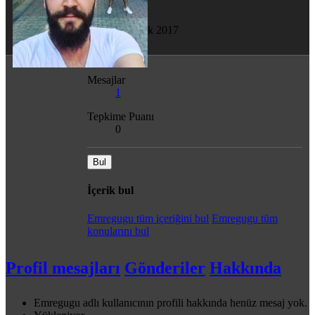
Son görülme
26 Ocak 2017
Mesajlar
1
Tepkime Puanı
0
Bul
İçerik bul
Emregugu tüm içeriğini bul
Emregugu tüm
konularını bul
Profil mesajları
Gönderiler
Hakkında
Emregugu adlı kullanıcının profili hakkında henüz mesaj yok.