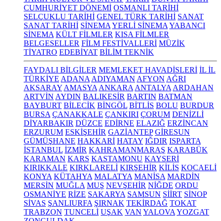
CUMHURİYET DÖNEMİ
OSMANLI TARİHİ
SELÇUKLU TARİHİ
GENEL TÜRK TARİHİ
SANAT
SANAT TARİHİ
SİNEMA
YERLİ SİNEMA
YABANCI
SİNEMA
KÜLT FİLMLER
KISA FİLMLER
BELGESELLER
FİLM FESTİVALLERİ
MÜZİK
TİYATRO
EDEBİYAT
BİLİM TEKNİK
FAYDALI BİLGİLER
MEMLEKET HAVADİSLERİ
İL İL
TÜRKİYE
ADANA
ADIYAMAN
AFYON
AĞRI
AKSARAY
AMASYA
ANKARA
ANTALYA
ARDAHAN
ARTVİN
AYDIN
BALIKESİR
BARTIN
BATMAN
BAYBURT
BİLECİK
BİNGÖL
BİTLİS
BOLU
BURDUR
BURSA
ÇANAKKALE
ÇANKIRI
ÇORUM
DENİZLİ
DİYARBAKIR
DÜZCE
EDİRNE
ELAZIĞ
ERZİNCAN
ERZURUM
ESKİŞEHİR
GAZİANTEP
GİRESUN
GÜMÜŞHANE
HAKKARİ
HATAY
IĞDIR
ISPARTA
İSTANBUL
İZMİR
KAHRAMANMARAŞ
KARABÜK
KARAMAN
KARS
KASTAMONU
KAYSERİ
KIRIKKALE
KIRKLARELİ
KIRŞEHİR
KİLİS
KOCAELİ
KONYA
KÜTAHYA
MALATYA
MANİSA
MARDİN
MERSİN
MUĞLA
MUŞ
NEVŞEHİR
NİĞDE
ORDU
OSMANİYE
RİZE
SAKARYA
SAMSUN
SİİRT
SİNOP
SİVAS
ŞANLIURFA
ŞIRNAK
TEKİRDAĞ
TOKAT
TRABZON
TUNCELİ
UŞAK
VAN
YALOVA
YOZGAT
ZONGULDAK