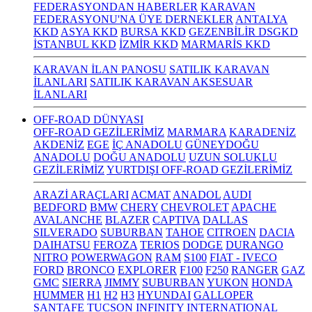
FEDERASYONDAN HABERLER
KARAVAN
FEDERASYONU'NA ÜYE DERNEKLER
ANTALYA
KKD
ASYA KKD
BURSA KKD
GEZENBİLİR DSGKD
İSTANBUL KKD
İZMİR KKD
MARMARİS KKD
KARAVAN İLAN PANOSU
SATILIK KARAVAN
İLANLARI
SATILIK KARAVAN AKSESUAR
İLANLARI
OFF-ROAD DÜNYASI
OFF-ROAD GEZİLERİMİZ
MARMARA
KARADENİZ
AKDENİZ
EGE
İÇ ANADOLU
GÜNEYDOĞU
ANADOLU
DOĞU ANADOLU
UZUN SOLUKLU
GEZİLERİMİZ
YURTDIŞI OFF-ROAD GEZİLERİMİZ
ARAZİ ARAÇLARI
ACMAT
ANADOL
AUDI
BEDFORD
BMW
CHERY
CHEVROLET
APACHE
AVALANCHE
BLAZER
CAPTIVA
DALLAS
SILVERADO
SUBURBAN
TAHOE
CITROEN
DACIA
DAIHATSU
FEROZA
TERIOS
DODGE
DURANGO
NITRO
POWERWAGON
RAM
S100
FIAT - IVECO
FORD
BRONCO
EXPLORER
F100
F250
RANGER
GAZ
GMC
SIERRA
JIMMY
SUBURBAN
YUKON
HONDA
HUMMER
H1
H2
H3
HYUNDAI
GALLOPER
SANTAFE
TUCSON
INFINITY
INTERNATIONAL