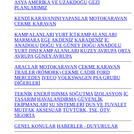
ASYA
AMERİKA VE UZAKDOĞU
GEZİ
PLANLARIMIZ
KENDİ KARAVANINI YAPANLAR
MOTOKARAVAN
ÇEKME KARAVAN
KAMP ALANLARI
YURT İÇİ KAMP ALANLARI
MARMARA
EGE
AKDENİZ
KARADENİZ
İÇ
ANADOLU
DOĞU VE GÜNEY DOĞU ANADOLU
YURT DIŞI KAMP ALANLARI
KUZEY AVRUPA
ORTA
AVRUPA
GÜNEY AVRUPA
ARAÇLAR
MOTOKARAVAN
ÇEKME KARAVAN
TRAILER (RÖMORK) ÇEKME ÇADIR
FORD
MERCEDES
IVECO
VOLKSWAGEN
PSA GRUBU
DİĞERLERİ
TEKNİK
ENERJİ
ISINMA
SOĞUTMA
İZOLASYON
İÇ
TASARIM
HAVALANDIRMA
GÜVENLİK
EKİPMANLARI
SU SİSTEMLERİ
DUŞ VE TUVALET
MUTFAK
AKSESUAR
TÜVTÜRK, TSE, ÖTV,
SİGORTA
GENEL KONULAR
HABERLER - DUYURULAR