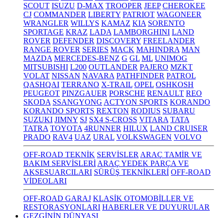
SCOUT
ISUZU
D-MAX
TROOPER
JEEP
CHEROKEE
CJ
COMMANDER
LIBERTY
PATRIOT
WAGONEER
WRANGLER
WILLYS
KAMAZ
KIA
SORENTO
SPORTAGE
KRAZ
LADA
LAMBORGHINI
LAND
ROVER
DEFENDER
DISCOVERY
FREELANDER
RANGE ROVER
SERIES
MACK
MAHINDRA
MAN
MAZDA
MERCEDES-BENZ
G
GL
ML
UNIMOG
MITSUBISHI
L200
OUTLANDER
PAJERO
MZKT
VOLAT
NISSAN
NAVARA
PATHFINDER
PATROL
QASHQAI
TERRANO
X-TRAIL
OPEL
OSHKOSH
PEUGEOT
PINZGAUER
PORSCHE
RENAULT
REO
SKODA
SSANGYONG
ACTYON SPORTS
KORANDO
KORANDO SPORTS
REXTON
RODIUS
SUBARU
SUZUKI
JIMNY
SJ
SX4 S-CROSS
VITARA
TATA
TATRA
TOYOTA
4RUNNER
HILUX
LAND CRUISER
PRADO
RAV4
UAZ
URAL
VOLKSWAGEN
VOLVO
OFF-ROAD TEKNİK
SERVİSLER
ARAÇ TAMİR VE
BAKIM SERVİSLERİ
ARAÇ YEDEK PARÇA VE
AKSESUARCILARI
SÜRÜŞ TEKNİKLERİ
OFF-ROAD
VİDEOLARI
OFF-ROAD GARAJ
KLASİK OTOMOBİLLER VE
RESTORASYONLARI
HABERLER VE DUYURULAR
GEZGİNİN DÜNYASI