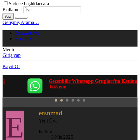
Sadece başlıkları ara
Kullanıcı:
Ara
Gelişmiş Arama…
Son Aktivite
Kayıt Ol
Menü
Giriş yap
Kayıt Ol
Gezenbilir Whatsapp Grupları'na Katılmak İçin
Tıklayın
ersnmad
E
Yeni Üye
Katılım
3 Nis 2025