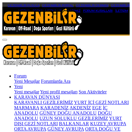
GEZENBİLİR PUSULA
|
GEZENBİLİR PORTAL
|
GEZENBİLİR DERNEK
|
GEZENBİLİR
MEDYA
|
SOSYAL MEDYA HESAPLARIMIZ
|
FORUM KURALLARI
|
İLETİŞİM
Forum
Yeni Mesajlar
Forumlarda Ara
Yeni
Yeni mesajlar
Yeni profil mesajları
Son Aktiviteler
KARAVAN DÜNYASI
KARAVANLI GEZİLERİMİZ
YURT İÇİ GEZİ NOTLARI
MARMARA
KARADENİZ
AKDENİZ
EGE
İÇ
ANADOLU
GÜNEY DOĞU ANADOLU
DOĞU
ANADOLU
UZUN SOLUKLU GEZİLERİMİZ
YURT
DIŞI GEZİ NOTLARI
BALKANLAR
KUZEY AVRUPA
ORTA AVRUPA
GÜNEY AVRUPA
ORTA DOĞU VE