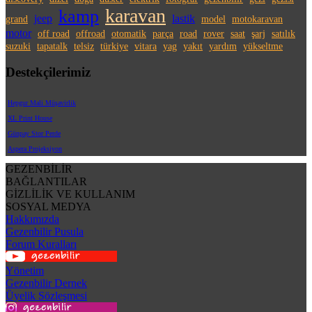
karavan
kamp
jeep
lastik
grand
model
motokaravan
motor
off road
offroad
otomatik
parça
road
rover
saat
şarj
satılık
suzuki
tapatalk
telsiz
türkiye
vitara
yag
yakıt
yardım
yükseltme
Destekçilerimiz
Hepgur Mali Müşavirlik
XL Print House
Günpay Stor Perde
Aspera Projeksiyon
GEZENBİLİR
BAĞLANTILAR
GİZLİLİK VE KULLANIM
SOSYAL MEDYA
Hakkımızda
Gezenbilir Pusula
Forum Kuralları
Yönetim
Gezenbilir Dernek
Üyelik Sözleşmesi