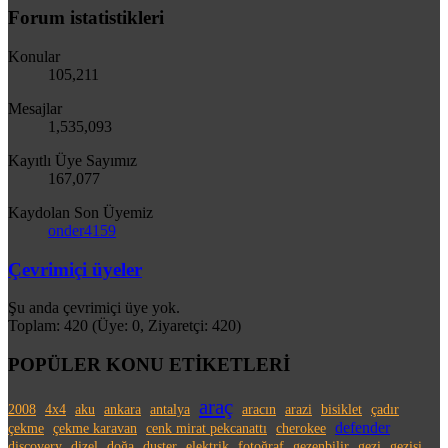
Forum istatistikleri
Konular
105,211
Mesajlar
1,535,093
Kayıtlı Üye Sayımız
167,077
Kaydolan Son Üyemiz
onder4159
Çevrimiçi üyeler
Şu anda çevrimiçi üye yok.
Toplam: 420 (Üye: 0, Ziyaretçi: 420)
POPÜLER KONU ETİKETLERİ
araç
2008
4x4
aku
ankara
antalya
aracın
arazi
bisiklet
çadır
defender
çekme
çekme karavan
cenk mirat pekcanattı
cherokee
discovery
dizel
doğa
duster
elektrik
fotoğraf
gezenbilir
gezi
gezisi