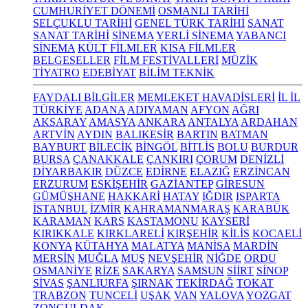
CUMHURİYET DÖNEMİ
OSMANLI TARİHİ
SELÇUKLU TARİHİ
GENEL TÜRK TARİHİ
SANAT
SANAT TARİHİ
SİNEMA
YERLİ SİNEMA
YABANCI
SİNEMA
KÜLT FİLMLER
KISA FİLMLER
BELGESELLER
FİLM FESTİVALLERİ
MÜZİK
TİYATRO
EDEBİYAT
BİLİM TEKNİK
FAYDALI BİLGİLER
MEMLEKET HAVADİSLERİ
İL İL
TÜRKİYE
ADANA
ADIYAMAN
AFYON
AĞRI
AKSARAY
AMASYA
ANKARA
ANTALYA
ARDAHAN
ARTVİN
AYDIN
BALIKESİR
BARTIN
BATMAN
BAYBURT
BİLECİK
BİNGÖL
BİTLİS
BOLU
BURDUR
BURSA
ÇANAKKALE
ÇANKIRI
ÇORUM
DENİZLİ
DİYARBAKIR
DÜZCE
EDİRNE
ELAZIĞ
ERZİNCAN
ERZURUM
ESKİŞEHİR
GAZİANTEP
GİRESUN
GÜMÜŞHANE
HAKKARİ
HATAY
IĞDIR
ISPARTA
İSTANBUL
İZMİR
KAHRAMANMARAŞ
KARABÜK
KARAMAN
KARS
KASTAMONU
KAYSERİ
KIRIKKALE
KIRKLARELİ
KIRŞEHİR
KİLİS
KOCAELİ
KONYA
KÜTAHYA
MALATYA
MANİSA
MARDİN
MERSİN
MUĞLA
MUŞ
NEVŞEHİR
NİĞDE
ORDU
OSMANİYE
RİZE
SAKARYA
SAMSUN
SİİRT
SİNOP
SİVAS
ŞANLIURFA
ŞIRNAK
TEKİRDAĞ
TOKAT
TRABZON
TUNCELİ
UŞAK
VAN
YALOVA
YOZGAT
ZONGULDAK