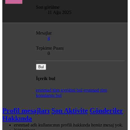
Son görülme
11 Ağu 2025
Mesajlar
4
Tepkime Puanı
0
Bul
İçerik bul
ersnmad tüm içeriğini bul
ersnmad tüm
konularını bul
Profil mesajları
Son Aktivite
Gönderiler
Hakkında
ersnmad adlı kullanıcının profili hakkında henüz mesaj yok.