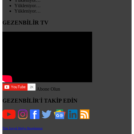
Yükleniyor…
Yükleniyor…
Yükleniyor…
GEZENBİLİR TV
Abone Olun
GEZENBİLİR'İ TAKİP EDİN
Tüm Sosyal Medya Hesaplarımız