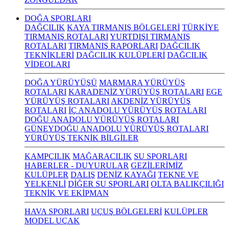
DOĞA SPORLARI
DAĞCILIK
KAYA TIRMANIŞ BÖLGELERİ
TÜRKİYE
TIRMANIŞ ROTALARI
YURTDIŞI TIRMANIŞ
ROTALARI
TIRMANIŞ RAPORLARI
DAĞCILIK
TEKNİKLERİ
DAĞCILIK KULÜPLERİ
DAĞCILIK
VİDEOLARI
DOĞA YÜRÜYÜŞÜ
MARMARA YÜRÜYÜŞ
ROTALARI
KARADENİZ YÜRÜYÜŞ ROTALARI
EGE
YÜRÜYÜŞ ROTALARI
AKDENİZ YÜRÜYÜŞ
ROTALARI
İÇ ANADOLU YÜRÜYÜŞ ROTALARI
DOĞU ANADOLU YÜRÜYÜŞ ROTALARI
GÜNEYDOĞU ANADOLU YÜRÜYÜŞ ROTALARI
YÜRÜYÜŞ TEKNİK BİLGİLER
KAMPÇILIK
MAĞARACILIK
SU SPORLARI
HABERLER - DUYURULAR
GEZİLERİMİZ
KULÜPLER
DALIŞ
DENİZ KAYAĞI
TEKNE VE
YELKENLİ
DİĞER SU SPORLARI
OLTA BALIKÇILIĞI
TEKNİK VE EKİPMAN
HAVA SPORLARI
UÇUŞ BÖLGELERİ
KULÜPLER
MODEL UÇAK