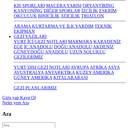
KIŞ SPORLARI
MACERA YARIŞI
ORYANTİRİNG
KANYONİNG
DİĞER SPORLAR
İZCİLİK
ESKRİM
OKÇULUK
BİNİCİLİK
ATICILIK
TRIATLON
ARAMA KURTARMA VE İLK YARDIM
TEKNİK
EKİPMAN
GEZİ YAZILARI
YURT İÇİ GEZİ NOTLARI
MARMARA
KARADENİZ
EGE
İÇ ANADOLU
DOĞU ANADOLU
AKDENİZ
GÜNEYDOĞU ANADOLU
UZUN SOLUKLU
GEZİLERİMİZ
YURT DIŞI GEZİ NOTLARI
AVRUPA
AFRİKA
ASYA
AVUSTRALYA
ANTARKTİKA
KUZEY AMERİKA
GÜNEY AMERİKA
KITALARARASI
GEZİ PLANLARIMIZ
Giriş yap
Kayıt Ol
Neler yeni
Ara
Ara