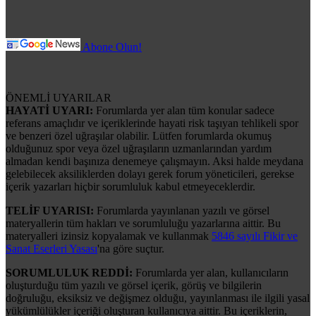
Abone Olun!
ÖNEMLİ UYARILAR
HAYATİ UYARI:
Forumlarda yer alan tüm konular sadece
referans amaçlıdır ve içeriklerinde hayati risk taşıyan tehlikeli spor
ve benzeri özel uğraşılar olabilir. Lütfen forumlarda okumuş
olduğunuz spor veya özel uğraşıların uzmanlarından yardım
almadan kendi başınıza denemeye çalışmayın. Aksi halde meydana
gelebilecek aksiliklerden dolayı gerek forum yöneticileri, gerekse
içerik yazarları hiçbir sorumluluk kabul etmeyeceklerdir.
TELİF UYARISI:
Forumlarda yayınlanan yazılı ve görsel
materyallerin tüm hakları ve sorumluluğu yazarlarına aittir. Bu
materyalleri izinsiz kopyalamak ve kullanmak
5846 sayılı Fikir ve
Sanat Eserleri Yasası
'na göre suçtur.
SORUMLULUK REDDİ:
Forumlarda yer alan, kullanıcıların
oluşturduğu tüm yazılı ve görsel içerik, görüş ve bilgilerin
doğruluğu, eksiksiz ve değişmez olduğu, yayınlanması ile ilgili yasal
yükümlülükler içeriği oluşturan kullanıcıya aittir. Bu içeriklerin,