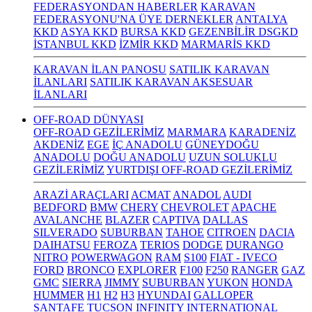
FEDERASYONDAN HABERLER
KARAVAN
FEDERASYONU'NA ÜYE DERNEKLER
ANTALYA
KKD
ASYA KKD
BURSA KKD
GEZENBİLİR DSGKD
İSTANBUL KKD
İZMİR KKD
MARMARİS KKD
KARAVAN İLAN PANOSU
SATILIK KARAVAN
İLANLARI
SATILIK KARAVAN AKSESUAR
İLANLARI
OFF-ROAD DÜNYASI
OFF-ROAD GEZİLERİMİZ
MARMARA
KARADENİZ
AKDENİZ
EGE
İÇ ANADOLU
GÜNEYDOĞU
ANADOLU
DOĞU ANADOLU
UZUN SOLUKLU
GEZİLERİMİZ
YURTDIŞI OFF-ROAD GEZİLERİMİZ
ARAZİ ARAÇLARI
ACMAT
ANADOL
AUDI
BEDFORD
BMW
CHERY
CHEVROLET
APACHE
AVALANCHE
BLAZER
CAPTIVA
DALLAS
SILVERADO
SUBURBAN
TAHOE
CITROEN
DACIA
DAIHATSU
FEROZA
TERIOS
DODGE
DURANGO
NITRO
POWERWAGON
RAM
S100
FIAT - IVECO
FORD
BRONCO
EXPLORER
F100
F250
RANGER
GAZ
GMC
SIERRA
JIMMY
SUBURBAN
YUKON
HONDA
HUMMER
H1
H2
H3
HYUNDAI
GALLOPER
SANTAFE
TUCSON
INFINITY
INTERNATIONAL