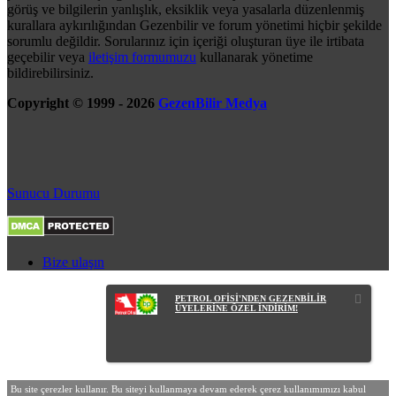
görüş ve bilgilerin yanlışlık, eksiklik veya yasalarla düzenlenmiş
kurallara aykırılığından Gezenbilir ve forum yönetimi hiçbir şekilde
sorumlu değildir. Sorularınız için içeriği oluşturan üye ile irtibata
geçebilir veya
iletişim formumuzu
kullanarak yönetime
bildirebilirsiniz.
Copyright © 1999 - 2026
GezenBilir Medya
Sunucu Durumu
Bize ulaşın
PETROL OFİSİ'NDEN GEZENBİLİR
ÜYELERİNE ÖZEL İNDİRİM!
Bu site çerezler kullanır. Bu siteyi kullanmaya devam ederek çerez kullanımımızı kabul