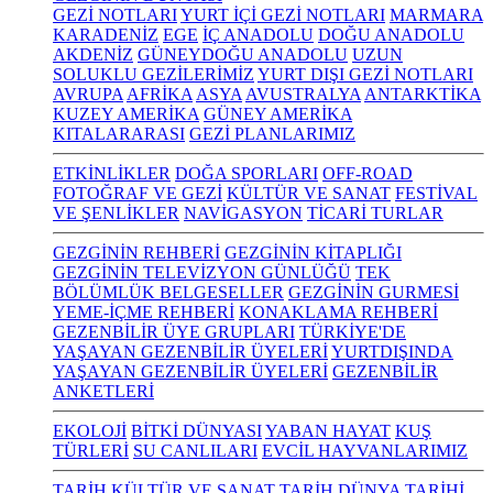
GEZİ NOTLARI
YURT İÇİ GEZİ NOTLARI
MARMARA
KARADENİZ
EGE
İÇ ANADOLU
DOĞU ANADOLU
AKDENİZ
GÜNEYDOĞU ANADOLU
UZUN
SOLUKLU GEZİLERİMİZ
YURT DIŞI GEZİ NOTLARI
AVRUPA
AFRİKA
ASYA
AVUSTRALYA
ANTARKTİKA
KUZEY AMERİKA
GÜNEY AMERİKA
KITALARARASI
GEZİ PLANLARIMIZ
ETKİNLİKLER
DOĞA SPORLARI
OFF-ROAD
FOTOĞRAF VE GEZİ
KÜLTÜR VE SANAT
FESTİVAL
VE ŞENLİKLER
NAVİGASYON
TİCARİ TURLAR
GEZGİNİN REHBERİ
GEZGİNİN KİTAPLIĞI
GEZGİNİN TELEVİZYON GÜNLÜĞÜ
TEK
BÖLÜMLÜK BELGESELLER
GEZGİNİN GURMESİ
YEME-İÇME REHBERİ
KONAKLAMA REHBERİ
GEZENBİLİR ÜYE GRUPLARI
TÜRKİYE'DE
YAŞAYAN GEZENBİLİR ÜYELERİ
YURTDIŞINDA
YAŞAYAN GEZENBİLİR ÜYELERİ
GEZENBİLİR
ANKETLERİ
EKOLOJİ
BİTKİ DÜNYASI
YABAN HAYAT
KUŞ
TÜRLERİ
SU CANLILARI
EVCİL HAYVANLARIMIZ
TARİH KÜLTÜR VE SANAT
TARİH
DÜNYA TARİHİ