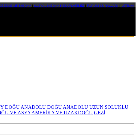
GEZENBİLİR MEDYA
|
SOSYAL MEDYA HESAPLARIMIZ
|
FORUM KURALLARI
|
İLETİŞİM
Y DOĞU ANADOLU
DOĞU ANADOLU
UZUN SOLUKLU
OĞU VE ASYA
AMERİKA VE UZAKDOĞU
GEZİ