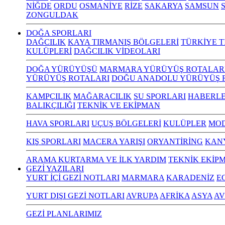
NİĞDE
ORDU
OSMANİYE
RİZE
SAKARYA
SAMSUN
S
ZONGULDAK
DOĞA SPORLARI
DAĞCILIK
KAYA TIRMANIŞ BÖLGELERİ
TÜRKİYE T
KULÜPLERİ
DAĞCILIK VİDEOLARI
DOĞA YÜRÜYÜŞÜ
MARMARA YÜRÜYÜŞ ROTALAR
YÜRÜYÜŞ ROTALARI
DOĞU ANADOLU YÜRÜYÜŞ 
KAMPÇILIK
MAĞARACILIK
SU SPORLARI
HABERLE
BALIKÇILIĞI
TEKNİK VE EKİPMAN
HAVA SPORLARI
UÇUŞ BÖLGELERİ
KULÜPLER
MOD
KIŞ SPORLARI
MACERA YARIŞI
ORYANTİRİNG
KAN
ARAMA KURTARMA VE İLK YARDIM
TEKNİK EKİP
GEZİ YAZILARI
YURT İÇİ GEZİ NOTLARI
MARMARA
KARADENİZ
E
YURT DIŞI GEZİ NOTLARI
AVRUPA
AFRİKA
ASYA
AV
GEZİ PLANLARIMIZ