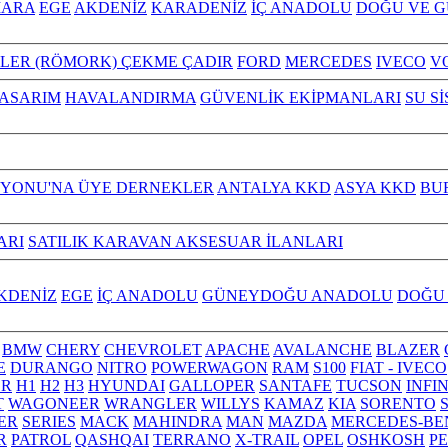
ARA
EGE
AKDENİZ
KARADENİZ
İÇ ANADOLU
DOĞU VE 
ILER (RÖMORK) ÇEKME ÇADIR
FORD
MERCEDES
IVECO
V
TASARIM
HAVALANDIRMA
GÜVENLİK EKİPMANLARI
SU S
YONU'NA ÜYE DERNEKLER
ANTALYA KKD
ASYA KKD
BU
ARI
SATILIK KARAVAN AKSESUAR İLANLARI
KDENİZ
EGE
İÇ ANADOLU
GÜNEYDOĞU ANADOLU
DOĞU
BMW
CHERY
CHEVROLET
APACHE
AVALANCHE
BLAZER
E
DURANGO
NITRO
POWERWAGON
RAM
S100
FIAT - IVECO
R
H1
H2
H3
HYUNDAI
GALLOPER
SANTAFE
TUCSON
INFI
T
WAGONEER
WRANGLER
WILLYS
KAMAZ
KIA
SORENTO
ER
SERIES
MACK
MAHINDRA
MAN
MAZDA
MERCEDES-BE
R
PATROL
QASHQAI
TERRANO
X-TRAIL
OPEL
OSHKOSH
P