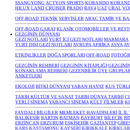
SSANGYONG
ACTYON SPORTS
KORANDO
KORAND
HILUX
LAND CRUISER
PRADO
RAV4
UAZ
URAL
VO
OFF-ROAD TEKNİK
SERVİSLER
ARAÇ TAMİR VE BA
OFF-ROAD GARAJ
KLASİK OTOMOBİLLER VE RES
GEZGİNİN DÜNYASI
GEZİ NOTLARI
YURT İÇİ GEZİ NOTLARI
MARMARA
YURT DIŞI GEZİ NOTLARI
AVRUPA
AFRİKA
ASYA
AV
ETKİNLİKLER
DOĞA SPORLARI
OFF-ROAD
FOTOĞR
GEZGİNİN REHBERİ
GEZGİNİN KİTAPLIĞI
GEZGİNİ
KONAKLAMA REHBERİ
GEZENBİLİR ÜYE GRUPLAR
ANKETLERİ
EKOLOJİ
BİTKİ DÜNYASI
YABAN HAYAT
KUŞ TÜRL
TARİH KÜLTÜR VE SANAT
TARİH
DÜNYA TARİHİ
C
YERLİ SİNEMA
YABANCI SİNEMA
KÜLT FİLMLER
K
FAYDALI BİLGİLER
MEMLEKET HAVADİSLERİ
İL İ
BALIKESİR
BARTIN
BATMAN
BAYBURT
BİLECİK
Bİ
ERZİNCAN
ERZURUM
ESKİŞEHİR
GAZİANTEP
GİRE
KARS
KASTAMONU
KAYSERİ
KIRIKKALE
KIRKLAR