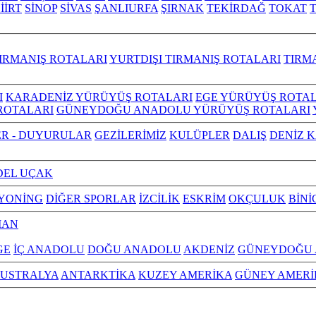
İİRT
SİNOP
SİVAS
ŞANLIURFA
ŞIRNAK
TEKİRDAĞ
TOKAT
IRMANIŞ ROTALARI
YURTDIŞI TIRMANIŞ ROTALARI
TIRM
I
KARADENİZ YÜRÜYÜŞ ROTALARI
EGE YÜRÜYÜŞ ROTAL
ROTALARI
GÜNEYDOĞU ANADOLU YÜRÜYÜŞ ROTALARI
R - DUYURULAR
GEZİLERİMİZ
KULÜPLER
DALIŞ
DENİZ 
EL UÇAK
YONİNG
DİĞER SPORLAR
İZCİLİK
ESKRİM
OKÇULUK
BİNİ
MAN
GE
İÇ ANADOLU
DOĞU ANADOLU
AKDENİZ
GÜNEYDOĞU
USTRALYA
ANTARKTİKA
KUZEY AMERİKA
GÜNEY AMERİ