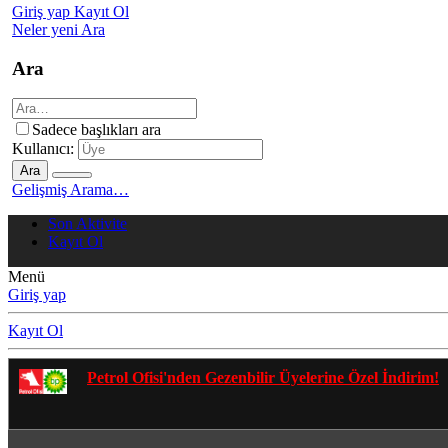
Giriş yap
Kayıt Ol
Neler yeni
Ara
Ara
Sadece başlıkları ara
Kullanıcı:
Ara
Gelişmiş Arama…
Son Aktivite
Kayıt Ol
Menü
Giriş yap
Kayıt Ol
Gezenbilir Whatsapp Grupları'na Katılmak İçin Tı