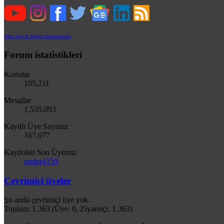
Tüm Sosyal Medya Hesaplarımız
Forum istatistikleri
Konular
105,211
Mesajlar
1,535,093
Kayıtlı Üye Sayımız
167,077
Kaydolan Son Üyemiz
onder4159
Çevrimiçi üyeler
Şu anda çevrimiçi üye yok.
Toplam: 1,363 (Üye: 0, Ziyaretçi: 1,363)