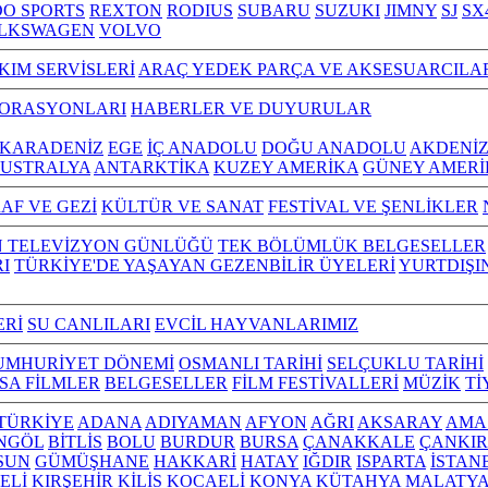
O SPORTS
REXTON
RODIUS
SUBARU
SUZUKI
JIMNY
SJ
SX
LKSWAGEN
VOLVO
KIM SERVİSLERİ
ARAÇ YEDEK PARÇA VE AKSESUARCILA
TORASYONLARI
HABERLER VE DUYURULAR
KARADENİZ
EGE
İÇ ANADOLU
DOĞU ANADOLU
AKDENİ
USTRALYA
ANTARKTİKA
KUZEY AMERİKA
GÜNEY AMERİ
AF VE GEZİ
KÜLTÜR VE SANAT
FESTİVAL VE ŞENLİKLER
N TELEVİZYON GÜNLÜĞÜ
TEK BÖLÜMLÜK BELGESELLER
I
TÜRKİYE'DE YAŞAYAN GEZENBİLİR ÜYELERİ
YURTDIŞI
ERİ
SU CANLILARI
EVCİL HAYVANLARIMIZ
UMHURİYET DÖNEMİ
OSMANLI TARİHİ
SELÇUKLU TARİHİ
ISA FİLMLER
BELGESELLER
FİLM FESTİVALLERİ
MÜZİK
Tİ
L TÜRKİYE
ADANA
ADIYAMAN
AFYON
AĞRI
AKSARAY
AMA
NGÖL
BİTLİS
BOLU
BURDUR
BURSA
ÇANAKKALE
ÇANKIR
SUN
GÜMÜŞHANE
HAKKARİ
HATAY
IĞDIR
ISPARTA
İSTAN
ELİ
KIRŞEHİR
KİLİS
KOCAELİ
KONYA
KÜTAHYA
MALATY