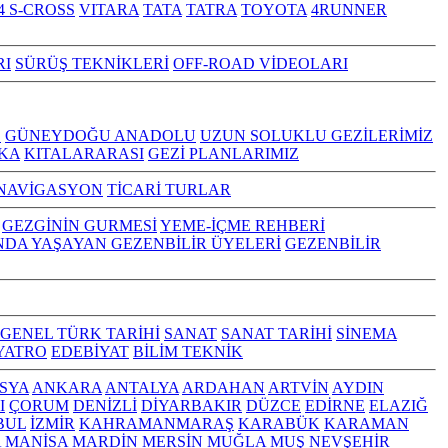
4 S-CROSS
VITARA
TATA
TATRA
TOYOTA
4RUNNER
RI
SÜRÜŞ TEKNİKLERİ
OFF-ROAD VİDEOLARI
Z
GÜNEYDOĞU ANADOLU
UZUN SOLUKLU GEZİLERİMİZ
KA
KITALARARASI
GEZİ PLANLARIMIZ
NAVİGASYON
TİCARİ TURLAR
GEZGİNİN GURMESİ
YEME-İÇME REHBERİ
NDA YAŞAYAN GEZENBİLİR ÜYELERİ
GEZENBİLİR
GENEL TÜRK TARİHİ
SANAT
SANAT TARİHİ
SİNEMA
YATRO
EDEBİYAT
BİLİM TEKNİK
SYA
ANKARA
ANTALYA
ARDAHAN
ARTVİN
AYDIN
I
ÇORUM
DENİZLİ
DİYARBAKIR
DÜZCE
EDİRNE
ELAZIĞ
BUL
İZMİR
KAHRAMANMARAŞ
KARABÜK
KARAMAN
A
MANİSA
MARDİN
MERSİN
MUĞLA
MUŞ
NEVŞEHİR