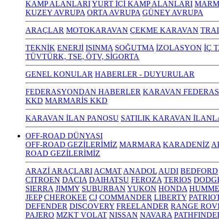
KAMP ALANLARI
YURT İÇİ KAMP ALANLARI
MARM
KUZEY AVRUPA
ORTA AVRUPA
GÜNEY AVRUPA
ARAÇLAR
MOTOKARAVAN
ÇEKME KARAVAN
TRA
TEKNİK
ENERJİ
ISINMA
SOĞUTMA
İZOLASYON
İÇ 
TÜVTÜRK, TSE, ÖTV, SİGORTA
GENEL KONULAR
HABERLER - DUYURULAR
FEDERASYONDAN HABERLER
KARAVAN FEDERAS
KKD
MARMARİS KKD
KARAVAN İLAN PANOSU
SATILIK KARAVAN İLANL
OFF-ROAD DÜNYASI
OFF-ROAD GEZİLERİMİZ
MARMARA
KARADENİZ
A
ROAD GEZİLERİMİZ
ARAZİ ARAÇLARI
ACMAT
ANADOL
AUDI
BEDFORD
CITROEN
DACIA
DAIHATSU
FEROZA
TERIOS
DODG
SIERRA
JIMMY
SUBURBAN
YUKON
HONDA
HUMME
JEEP
CHEROKEE
CJ
COMMANDER
LIBERTY
PATRIO
DEFENDER
DISCOVERY
FREELANDER
RANGE ROV
PAJERO
MZKT VOLAT
NISSAN
NAVARA
PATHFINDE