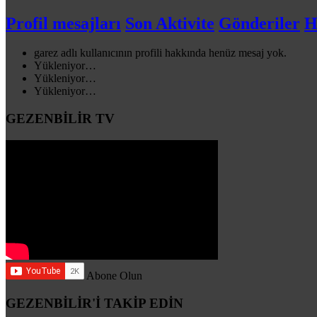
Profil mesajları
Son Aktivite
Gönderiler
H
garez adlı kullanıcının profili hakkında henüz mesaj yok.
Yükleniyor…
Yükleniyor…
Yükleniyor…
GEZENBİLİR TV
Abone Olun
GEZENBİLİR'İ TAKİP EDİN