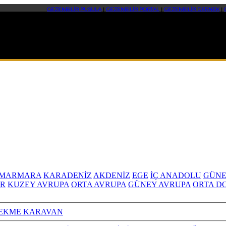
GEZENBİLİR PUSULA
|
GEZENBİLİR PORTAL
|
GEZENBİLİR DERNEK
|
MARMARA
KARADENİZ
AKDENİZ
EGE
İÇ ANADOLU
GÜNE
R
KUZEY AVRUPA
ORTA AVRUPA
GÜNEY AVRUPA
ORTA D
EKME KARAVAN