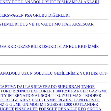
GÜNEY DOĞU ANADOLU
YURT DIŞI KAMP ALANLARI
OLKSWAGEN
PSA GRUBU
DİĞERLERİ
İSTEMLERİ
DUŞ VE TUVALET
MUTFAK
AKSESUAR
RSA KKD
GEZENBİLİR DSGKD
İSTANBUL KKD
İZMİR
 ANADOLU
UZUN SOLUKLU GEZİLERİMİZ
YURTDIŞI OFF-
CAPTIVA
DALLAS
SILVERADO
SUBURBAN
TAHOE
FORD
BRONCO
EXPLORER
F100
F250
RANGER
GAZ
GMC
NITY
INTERNATIONAL
SCOUT
ISUZU
D-MAX
TROOPER
SPORTAGE
KRAZ
LADA
LAMBORGHINI
LAND ROVER
NZ
G
GL
ML
UNIMOG
MITSUBISHI
L200
OUTLANDER
EUGEOT
PINZGAUER
PORSCHE
RENAULT
REO
SKODA