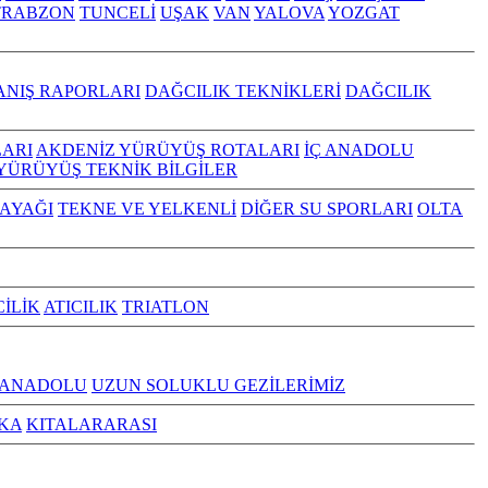
TRABZON
TUNCELİ
UŞAK
VAN
YALOVA
YOZGAT
ANIŞ RAPORLARI
DAĞCILIK TEKNİKLERİ
DAĞCILIK
ARI
AKDENİZ YÜRÜYÜŞ ROTALARI
İÇ ANADOLU
YÜRÜYÜŞ TEKNİK BİLGİLER
KAYAĞI
TEKNE VE YELKENLİ
DİĞER SU SPORLARI
OLTA
CİLİK
ATICILIK
TRIATLON
 ANADOLU
UZUN SOLUKLU GEZİLERİMİZ
KA
KITALARARASI