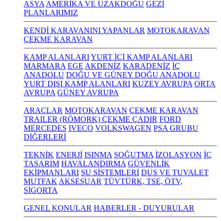
ASYA
AMERİKA VE UZAKDOĞU
GEZİ
PLANLARIMIZ
KENDİ KARAVANINI YAPANLAR
MOTOKARAVAN
ÇEKME KARAVAN
KAMP ALANLARI
YURT İÇİ KAMP ALANLARI
MARMARA
EGE
AKDENİZ
KARADENİZ
İÇ
ANADOLU
DOĞU VE GÜNEY DOĞU ANADOLU
YURT DIŞI KAMP ALANLARI
KUZEY AVRUPA
ORTA
AVRUPA
GÜNEY AVRUPA
ARAÇLAR
MOTOKARAVAN
ÇEKME KARAVAN
TRAILER (RÖMORK) ÇEKME ÇADIR
FORD
MERCEDES
IVECO
VOLKSWAGEN
PSA GRUBU
DİĞERLERİ
TEKNİK
ENERJİ
ISINMA
SOĞUTMA
İZOLASYON
İÇ
TASARIM
HAVALANDIRMA
GÜVENLİK
EKİPMANLARI
SU SİSTEMLERİ
DUŞ VE TUVALET
MUTFAK
AKSESUAR
TÜVTÜRK, TSE, ÖTV,
SİGORTA
GENEL KONULAR
HABERLER - DUYURULAR