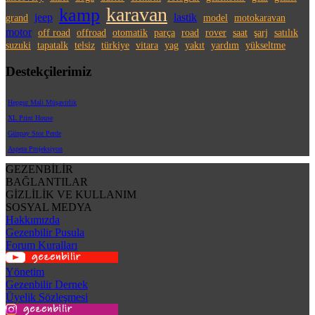
karavan
kamp
jeep
lastik
grand
model
motokaravan
motor
off road
offroad
otomatik
parça
road
rover
saat
şarj
satılık
suzuki
tapatalk
telsiz
türkiye
vitara
yag
yakıt
yardım
yükseltme
Destekçilerimiz
Hepgur Mali Müşavirlik
XL Print House
Günpay Stor Perde
Aspera Projeksiyon
GEZENBİLİR
BAĞLANTILAR
GİZLİLİK VE KULLANIM
SOSYAL MEDYA
Hakkımızda
Gezenbilir Pusula
Forum Kuralları
Yönetim
Gezenbilir Dernek
Üyelik Sözleşmesi