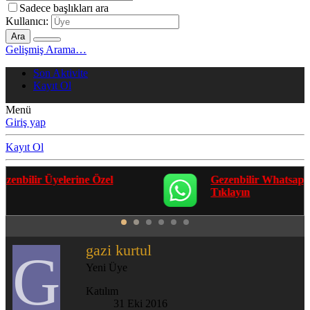
Sadece başlıkları ara
Kullanıcı:
Ara
Gelişmiş Arama…
Son Aktivite
Kayıt Ol
Menü
Giriş yap
Kayıt Ol
Gezenbilir Whatsapp Grupları'na Katılmak İçin
Tıklayın
gazi kurtul
G
Yeni Üye
Katılım
31 Eki 2016