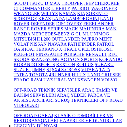
SCOUT
ISUZU
D-MAX
TROOPER
JEEP
CHEROKEE
CJ
COMMANDER
LIBERTY
PATRIOT
WAGONEER
WRANGLER
WILLYS
KAMAZ
KIA
SORENTO
SPORTAGE
KRAZ
LADA
LAMBORGHINI
LAND
ROVER
DEFENDER
DISCOVERY
FREELANDER
RANGE ROVER
SERIES
MACK
MAHINDRA
MAN
MAZDA
MERCEDES-BENZ
G
GL
ML
UNIMOG
MITSUBISHI
L200
OUTLANDER
PAJERO
MZKT
VOLAT
NISSAN
NAVARA
PATHFINDER
PATROL
QASHQAI
TERRANO
X-TRAIL
OPEL
OSHKOSH
PEUGEOT
PINZGAUER
PORSCHE
RENAULT
REO
SKODA
SSANGYONG
ACTYON SPORTS
KORANDO
KORANDO SPORTS
REXTON
RODIUS
SUBARU
SUZUKI
JIMNY
SJ
SX4 S-CROSS
VITARA
TATA
TATRA
TOYOTA
4RUNNER
HILUX
LAND CRUISER
PRADO
RAV4
UAZ
URAL
VOLKSWAGEN
VOLVO
OFF-ROAD TEKNİK
SERVİSLER
ARAÇ TAMİR VE
BAKIM SERVİSLERİ
ARAÇ YEDEK PARÇA VE
AKSESUARCILARI
SÜRÜŞ TEKNİKLERİ
OFF-ROAD
VİDEOLARI
OFF-ROAD GARAJ
KLASİK OTOMOBİLLER VE
RESTORASYONLARI
HABERLER VE DUYURULAR
GEZGİNİN DÜNYASI