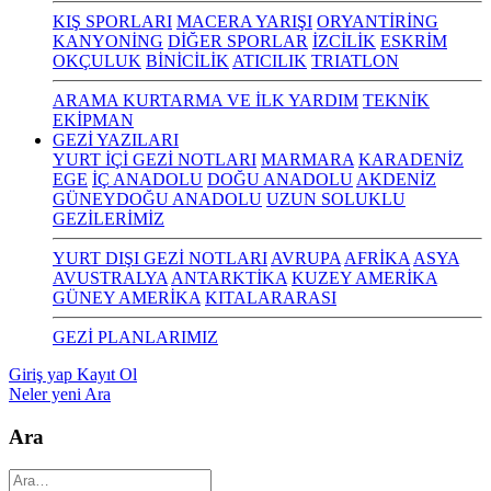
KIŞ SPORLARI
MACERA YARIŞI
ORYANTİRİNG
KANYONİNG
DİĞER SPORLAR
İZCİLİK
ESKRİM
OKÇULUK
BİNİCİLİK
ATICILIK
TRIATLON
ARAMA KURTARMA VE İLK YARDIM
TEKNİK
EKİPMAN
GEZİ YAZILARI
YURT İÇİ GEZİ NOTLARI
MARMARA
KARADENİZ
EGE
İÇ ANADOLU
DOĞU ANADOLU
AKDENİZ
GÜNEYDOĞU ANADOLU
UZUN SOLUKLU
GEZİLERİMİZ
YURT DIŞI GEZİ NOTLARI
AVRUPA
AFRİKA
ASYA
AVUSTRALYA
ANTARKTİKA
KUZEY AMERİKA
GÜNEY AMERİKA
KITALARARASI
GEZİ PLANLARIMIZ
Giriş yap
Kayıt Ol
Neler yeni
Ara
Ara