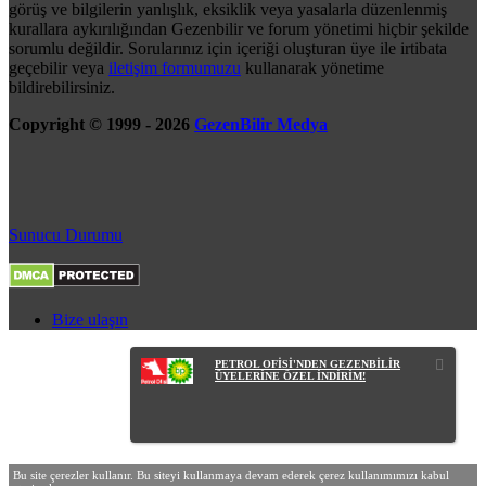
görüş ve bilgilerin yanlışlık, eksiklik veya yasalarla düzenlenmiş
kurallara aykırılığından Gezenbilir ve forum yönetimi hiçbir şekilde
sorumlu değildir. Sorularınız için içeriği oluşturan üye ile irtibata
geçebilir veya
iletişim formumuzu
kullanarak yönetime
bildirebilirsiniz.
Copyright © 1999 - 2026
GezenBilir Medya
Sunucu Durumu
Bize ulaşın
PETROL OFİSİ'NDEN GEZENBİLİR
ÜYELERİNE ÖZEL İNDİRİM!
Bu site çerezler kullanır. Bu siteyi kullanmaya devam ederek çerez kullanımımızı kabul