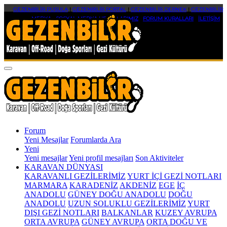
GEZENBİLİR PUSULA
|
GEZENBİLİR PORTAL
|
GEZENBİLİR DERNEK
|
GEZENBİLİR
MEDYA
|
SOSYAL MEDYA HESAPLARIMIZ
|
FORUM KURALLARI
|
İLETİŞİM
Forum
Yeni Mesajlar
Forumlarda Ara
Yeni
Yeni mesajlar
Yeni profil mesajları
Son Aktiviteler
KARAVAN DÜNYASI
KARAVANLI GEZİLERİMİZ
YURT İÇİ GEZİ NOTLARI
MARMARA
KARADENİZ
AKDENİZ
EGE
İÇ
ANADOLU
GÜNEY DOĞU ANADOLU
DOĞU
ANADOLU
UZUN SOLUKLU GEZİLERİMİZ
YURT
DIŞI GEZİ NOTLARI
BALKANLAR
KUZEY AVRUPA
ORTA AVRUPA
GÜNEY AVRUPA
ORTA DOĞU VE