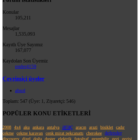
Konular
105,211
Mesajlar
1,535,093
Kayıtlı Üye Sayımız
167,077
Kaydolan Son Üyemiz
onder4159
Çevrimiçi üyeler
ahsol
Toplam: 547 (Üye: 1, Ziyaretçi: 546)
POPÜLER KONU ETİKETLERİ
araç
2008
4x4
aku
ankara
antalya
aracın
arazi
bisiklet
çadır
defender
çekme
çekme karavan
cenk mirat pekcanattı
cherokee
discovery
dizel
doğa
duster
elektrik
fotoğraf
gezenbilir
gezi
gezisi