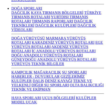
DOĞA SPORLARI
DAĞCILIK
KAYA TIRMANIŞ BÖLGELERİ
TÜRKİYE
TIRMANIŞ ROTALARI
YURTDIŞI TIRMANIŞ
ROTALARI
TIRMANIŞ RAPORLARI
DAĞCILIK
TEKNİKLERİ
DAĞCILIK KULÜPLERİ
DAĞCILIK
VİDEOLARI
DOĞA YÜRÜYÜŞÜ
MARMARA YÜRÜYÜŞ
ROTALARI
KARADENİZ YÜRÜYÜŞ ROTALARI
EGE
YÜRÜYÜŞ ROTALARI
AKDENİZ YÜRÜYÜŞ
ROTALARI
İÇ ANADOLU YÜRÜYÜŞ ROTALARI
DOĞU ANADOLU YÜRÜYÜŞ ROTALARI
GÜNEYDOĞU ANADOLU YÜRÜYÜŞ ROTALARI
YÜRÜYÜŞ TEKNİK BİLGİLER
KAMPÇILIK
MAĞARACILIK
SU SPORLARI
HABERLER - DUYURULAR
GEZİLERİMİZ
KULÜPLER
DALIŞ
DENİZ KAYAĞI
TEKNE VE
YELKENLİ
DİĞER SU SPORLARI
OLTA BALIKÇILIĞI
TEKNİK VE EKİPMAN
HAVA SPORLARI
UÇUŞ BÖLGELERİ
KULÜPLER
MODEL UÇAK