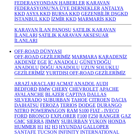
FEDERASYONDAN HABERLER
KARAVAN
FEDERASYONU'NA ÜYE DERNEKLER
ANTALYA
KKD
ASYA KKD
BURSA KKD
GEZENBİLİR DSGKD
İSTANBUL KKD
İZMİR KKD
MARMARİS KKD
KARAVAN İLAN PANOSU
SATILIK KARAVAN
İLANLARI
SATILIK KARAVAN AKSESUAR
İLANLARI
OFF-ROAD DÜNYASI
OFF-ROAD GEZİLERİMİZ
MARMARA
KARADENİZ
AKDENİZ
EGE
İÇ ANADOLU
GÜNEYDOĞU
ANADOLU
DOĞU ANADOLU
UZUN SOLUKLU
GEZİLERİMİZ
YURTDIŞI OFF-ROAD GEZİLERİMİZ
ARAZİ ARAÇLARI
ACMAT
ANADOL
AUDI
BEDFORD
BMW
CHERY
CHEVROLET
APACHE
AVALANCHE
BLAZER
CAPTIVA
DALLAS
SILVERADO
SUBURBAN
TAHOE
CITROEN
DACIA
DAIHATSU
FEROZA
TERIOS
DODGE
DURANGO
NITRO
POWERWAGON
RAM
S100
FIAT - IVECO
FORD
BRONCO
EXPLORER
F100
F250
RANGER
GAZ
GMC
SIERRA
JIMMY
SUBURBAN
YUKON
HONDA
HUMMER
H1
H2
H3
HYUNDAI
GALLOPER
SANTAFE
TUCSON
INFINITY
INTERNATIONAL