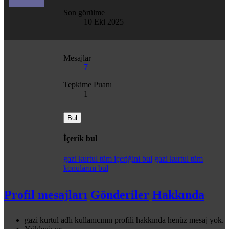
Son görülme
10 Eki 2025
Mesajlar
7
Tepkime Puanı
1
Bul
İçerik bul
gazi kurtul tüm içeriğini bul
gazi kurtul tüm
konularını bul
Profil mesajları
Gönderiler
Hakkında
gazi kurtul adlı kullanıcının profili hakkında henüz mesaj yok.