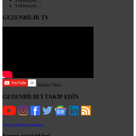
Yükleniyor…
Yükleniyor…
GEZENBİLİR TV
Abone Olun
GEZENBİLİR'İ TAKİP EDİN
Tüm Sosyal Medya Hesaplarımız
Forum istatistikleri