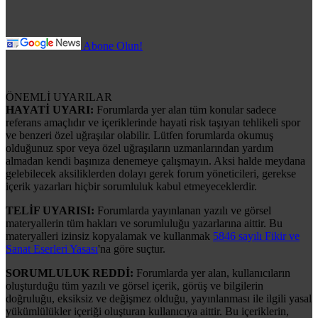
Abone Olun!
ÖNEMLİ UYARILAR
HAYATİ UYARI:
Forumlarda yer alan tüm konular sadece
referans amaçlıdır ve içeriklerinde hayati risk taşıyan tehlikeli spor
ve benzeri özel uğraşılar olabilir. Lütfen forumlarda okumuş
olduğunuz spor veya özel uğraşıların uzmanlarından yardım
almadan kendi başınıza denemeye çalışmayın. Aksi halde meydana
gelebilecek aksiliklerden dolayı gerek forum yöneticileri, gerekse
içerik yazarları hiçbir sorumluluk kabul etmeyeceklerdir.
TELİF UYARISI:
Forumlarda yayınlanan yazılı ve görsel
materyallerin tüm hakları ve sorumluluğu yazarlarına aittir. Bu
materyalleri izinsiz kopyalamak ve kullanmak
5846 sayılı Fikir ve
Sanat Eserleri Yasası
'na göre suçtur.
SORUMLULUK REDDİ:
Forumlarda yer alan, kullanıcıların
oluşturduğu tüm yazılı ve görsel içerik, görüş ve bilgilerin
doğruluğu, eksiksiz ve değişmez olduğu, yayınlanması ile ilgili yasal
yükümlülükler içeriği oluşturan kullanıcıya aittir. Bu içeriklerin,