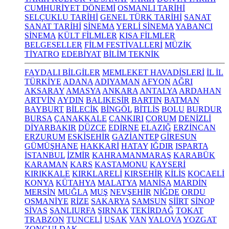
CUMHURİYET DÖNEMİ
OSMANLI TARİHİ
SELÇUKLU TARİHİ
GENEL TÜRK TARİHİ
SANAT
SANAT TARİHİ
SİNEMA
YERLİ SİNEMA
YABANCI
SİNEMA
KÜLT FİLMLER
KISA FİLMLER
BELGESELLER
FİLM FESTİVALLERİ
MÜZİK
TİYATRO
EDEBİYAT
BİLİM TEKNİK
FAYDALI BİLGİLER
MEMLEKET HAVADİSLERİ
İL İL
TÜRKİYE
ADANA
ADIYAMAN
AFYON
AĞRI
AKSARAY
AMASYA
ANKARA
ANTALYA
ARDAHAN
ARTVİN
AYDIN
BALIKESİR
BARTIN
BATMAN
BAYBURT
BİLECİK
BİNGÖL
BİTLİS
BOLU
BURDUR
BURSA
ÇANAKKALE
ÇANKIRI
ÇORUM
DENİZLİ
DİYARBAKIR
DÜZCE
EDİRNE
ELAZIĞ
ERZİNCAN
ERZURUM
ESKİŞEHİR
GAZİANTEP
GİRESUN
GÜMÜŞHANE
HAKKARİ
HATAY
IĞDIR
ISPARTA
İSTANBUL
İZMİR
KAHRAMANMARAŞ
KARABÜK
KARAMAN
KARS
KASTAMONU
KAYSERİ
KIRIKKALE
KIRKLARELİ
KIRŞEHİR
KİLİS
KOCAELİ
KONYA
KÜTAHYA
MALATYA
MANİSA
MARDİN
MERSİN
MUĞLA
MUŞ
NEVŞEHİR
NİĞDE
ORDU
OSMANİYE
RİZE
SAKARYA
SAMSUN
SİİRT
SİNOP
SİVAS
ŞANLIURFA
ŞIRNAK
TEKİRDAĞ
TOKAT
TRABZON
TUNCELİ
UŞAK
VAN
YALOVA
YOZGAT
ZONGULDAK