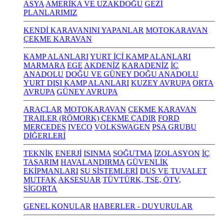
ASYA
AMERİKA VE UZAKDOĞU
GEZİ
PLANLARIMIZ
KENDİ KARAVANINI YAPANLAR
MOTOKARAVAN
ÇEKME KARAVAN
KAMP ALANLARI
YURT İÇİ KAMP ALANLARI
MARMARA
EGE
AKDENİZ
KARADENİZ
İÇ
ANADOLU
DOĞU VE GÜNEY DOĞU ANADOLU
YURT DIŞI KAMP ALANLARI
KUZEY AVRUPA
ORTA
AVRUPA
GÜNEY AVRUPA
ARAÇLAR
MOTOKARAVAN
ÇEKME KARAVAN
TRAILER (RÖMORK) ÇEKME ÇADIR
FORD
MERCEDES
IVECO
VOLKSWAGEN
PSA GRUBU
DİĞERLERİ
TEKNİK
ENERJİ
ISINMA
SOĞUTMA
İZOLASYON
İÇ
TASARIM
HAVALANDIRMA
GÜVENLİK
EKİPMANLARI
SU SİSTEMLERİ
DUŞ VE TUVALET
MUTFAK
AKSESUAR
TÜVTÜRK, TSE, ÖTV,
SİGORTA
GENEL KONULAR
HABERLER - DUYURULAR