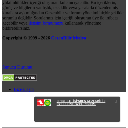
yükümlülükler içeriği oluşturan kullanıcıya aittir. Bu içeriklerin,
görüş ve bilgilerin yanlışlık, eksiklik veya yasalarla düzenlenmiş
kurallara aykırılığından Gezenbilir ve forum yönetimi hiçbir şekilde
sorumlu değildir. Sorularınız için içeriği oluşturan üye ile irtibata
geçebilir veya
iletişim formumuzu
kullanarak yönetime
bildirebilirsiniz.
Copyright © 1999 - 2026
GezenBilir Medya
Sunucu Durumu
Bize ulaşın
PETROL OFİSİ'NDEN GEZENBİLİR
ÜYELERİNE ÖZEL İNDİRİM!