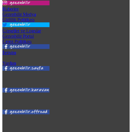
Haberler
Gezenbilir Medya
Gizlilik Politikası
Görseller ve Logolar
Gezenbilir Portal
Çerez Politikası
İletişim
Yardım