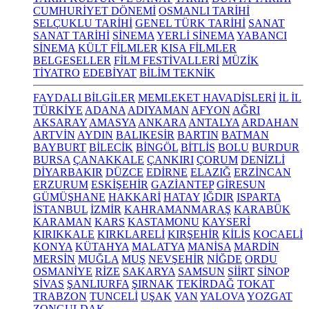
CUMHURİYET DÖNEMİ
OSMANLI TARİHİ
SELÇUKLU TARİHİ
GENEL TÜRK TARİHİ
SANAT
SANAT TARİHİ
SİNEMA
YERLİ SİNEMA
YABANCI
SİNEMA
KÜLT FİLMLER
KISA FİLMLER
BELGESELLER
FİLM FESTİVALLERİ
MÜZİK
TİYATRO
EDEBİYAT
BİLİM TEKNİK
FAYDALI BİLGİLER
MEMLEKET HAVADİSLERİ
İL İL
TÜRKİYE
ADANA
ADIYAMAN
AFYON
AĞRI
AKSARAY
AMASYA
ANKARA
ANTALYA
ARDAHAN
ARTVİN
AYDIN
BALIKESİR
BARTIN
BATMAN
BAYBURT
BİLECİK
BİNGÖL
BİTLİS
BOLU
BURDUR
BURSA
ÇANAKKALE
ÇANKIRI
ÇORUM
DENİZLİ
DİYARBAKIR
DÜZCE
EDİRNE
ELAZIĞ
ERZİNCAN
ERZURUM
ESKİŞEHİR
GAZİANTEP
GİRESUN
GÜMÜŞHANE
HAKKARİ
HATAY
IĞDIR
ISPARTA
İSTANBUL
İZMİR
KAHRAMANMARAŞ
KARABÜK
KARAMAN
KARS
KASTAMONU
KAYSERİ
KIRIKKALE
KIRKLARELİ
KIRŞEHİR
KİLİS
KOCAELİ
KONYA
KÜTAHYA
MALATYA
MANİSA
MARDİN
MERSİN
MUĞLA
MUŞ
NEVŞEHİR
NİĞDE
ORDU
OSMANİYE
RİZE
SAKARYA
SAMSUN
SİİRT
SİNOP
SİVAS
ŞANLIURFA
ŞIRNAK
TEKİRDAĞ
TOKAT
TRABZON
TUNCELİ
UŞAK
VAN
YALOVA
YOZGAT
ZONGULDAK