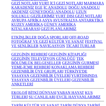
GEZİ NOTLARI
YURT İÇİ GEZİ NOTLARI
MARMARA
KARADENİZ
EGE
İÇ ANADOLU
DOĞU ANADOLU
AKDENİZ
GÜNEYDOĞU ANADOLU
UZUN
SOLUKLU GEZİLERİMİZ
YURT DIŞI GEZİ NOTLARI
AVRUPA
AFRİKA
ASYA
AVUSTRALYA
ANTARKTİKA
KUZEY AMERİKA
GÜNEY AMERİKA
KITALARARASI
GEZİ PLANLARIMIZ
ETKİNLİKLER
DOĞA SPORLARI
OFF-ROAD
FOTOĞRAF VE GEZİ
KÜLTÜR VE SANAT
FESTİVAL
VE ŞENLİKLER
NAVİGASYON
TİCARİ TURLAR
GEZGİNİN REHBERİ
GEZGİNİN KİTAPLIĞI
GEZGİNİN TELEVİZYON GÜNLÜĞÜ
TEK
BÖLÜMLÜK BELGESELLER
GEZGİNİN GURMESİ
YEME-İÇME REHBERİ
KONAKLAMA REHBERİ
GEZENBİLİR ÜYE GRUPLARI
TÜRKİYE'DE
YAŞAYAN GEZENBİLİR ÜYELERİ
YURTDIŞINDA
YAŞAYAN GEZENBİLİR ÜYELERİ
GEZENBİLİR
ANKETLERİ
EKOLOJİ
BİTKİ DÜNYASI
YABAN HAYAT
KUŞ
TÜRLERİ
SU CANLILARI
EVCİL HAYVANLARIMIZ
TARİH KÜLTÜR VE SANAT
TARİH
DÜNYA TARİHİ