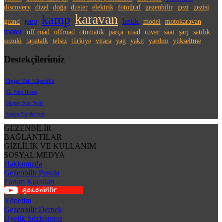
discovery
dizel
doğa
duster
elektrik
fotoğraf
gezenbilir
gezi
gezisi
karavan
kamp
jeep
lastik
grand
model
motokaravan
motor
off road
offroad
otomatik
parça
road
rover
saat
şarj
satılık
suzuki
tapatalk
telsiz
türkiye
vitara
yag
yakıt
yardım
yükseltme
Destekçilerimiz
Hepgur Mali Müşavirlik
XL Print House
Günpay Stor Perde
Aspera Projeksiyon
GEZENBİLİR
BAĞLANTILAR
GİZLİLİK VE KULLANIM
SOSYAL MEDYA
Hakkımızda
Gezenbilir Pusula
Forum Kuralları
Yönetim
Gezenbilir Dernek
Üyelik Sözleşmesi