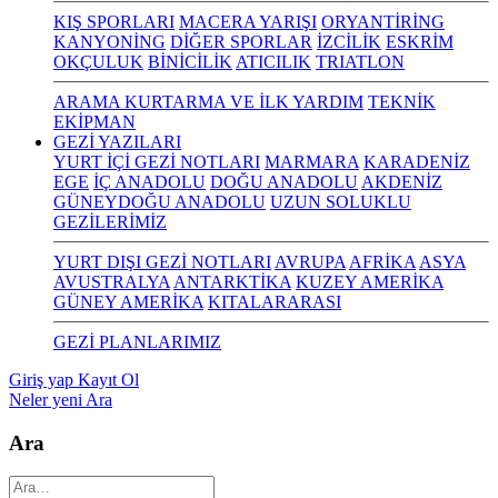
KIŞ SPORLARI
MACERA YARIŞI
ORYANTİRİNG
KANYONİNG
DİĞER SPORLAR
İZCİLİK
ESKRİM
OKÇULUK
BİNİCİLİK
ATICILIK
TRIATLON
ARAMA KURTARMA VE İLK YARDIM
TEKNİK
EKİPMAN
GEZİ YAZILARI
YURT İÇİ GEZİ NOTLARI
MARMARA
KARADENİZ
EGE
İÇ ANADOLU
DOĞU ANADOLU
AKDENİZ
GÜNEYDOĞU ANADOLU
UZUN SOLUKLU
GEZİLERİMİZ
YURT DIŞI GEZİ NOTLARI
AVRUPA
AFRİKA
ASYA
AVUSTRALYA
ANTARKTİKA
KUZEY AMERİKA
GÜNEY AMERİKA
KITALARARASI
GEZİ PLANLARIMIZ
Giriş yap
Kayıt Ol
Neler yeni
Ara
Ara