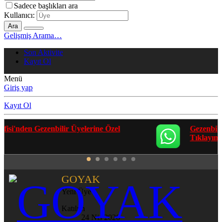
Sadece başlıkları ara
Kullanıcı:
Ara
Gelişmiş Arama…
Son Aktivite
Kayıt Ol
Menü
Giriş yap
Kayıt Ol
Gezenbilir Whatsapp Grupları'na Katılmak İçin
Tıklayın
GOYAK
Yeni Üye
Katılım
24 Nis 2026