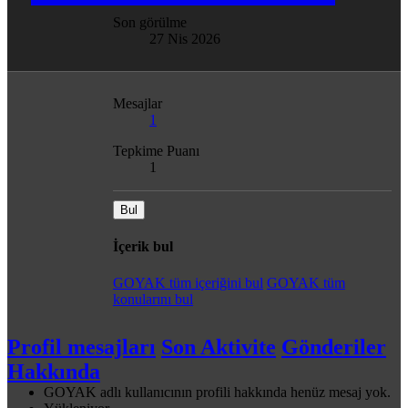
Son görülme
27 Nis 2026
Mesajlar
1
Tepkime Puanı
1
Bul
İçerik bul
GOYAK tüm içeriğini bul
GOYAK tüm
konularını bul
Profil mesajları
Son Aktivite
Gönderiler
Hakkında
GOYAK adlı kullanıcının profili hakkında henüz mesaj yok.