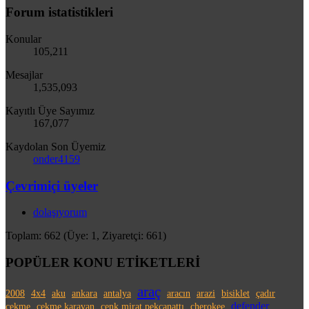
Forum istatistikleri
Konular
105,211
Mesajlar
1,535,093
Kayıtlı Üye Sayımız
167,077
Kaydolan Son Üyemiz
onder4159
Çevrimiçi üyeler
dolaşıyorum
Toplam: 662 (Üye: 1, Ziyaretçi: 661)
POPÜLER KONU ETİKETLERİ
araç
2008
4x4
aku
ankara
antalya
aracın
arazi
bisiklet
çadır
defender
çekme
çekme karavan
cenk mirat pekcanattı
cherokee