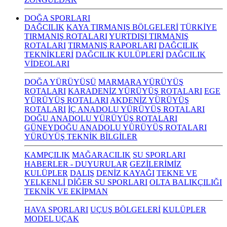
DOĞA SPORLARI
DAĞCILIK
KAYA TIRMANIŞ BÖLGELERİ
TÜRKİYE
TIRMANIŞ ROTALARI
YURTDIŞI TIRMANIŞ
ROTALARI
TIRMANIŞ RAPORLARI
DAĞCILIK
TEKNİKLERİ
DAĞCILIK KULÜPLERİ
DAĞCILIK
VİDEOLARI
DOĞA YÜRÜYÜŞÜ
MARMARA YÜRÜYÜŞ
ROTALARI
KARADENİZ YÜRÜYÜŞ ROTALARI
EGE
YÜRÜYÜŞ ROTALARI
AKDENİZ YÜRÜYÜŞ
ROTALARI
İÇ ANADOLU YÜRÜYÜŞ ROTALARI
DOĞU ANADOLU YÜRÜYÜŞ ROTALARI
GÜNEYDOĞU ANADOLU YÜRÜYÜŞ ROTALARI
YÜRÜYÜŞ TEKNİK BİLGİLER
KAMPÇILIK
MAĞARACILIK
SU SPORLARI
HABERLER - DUYURULAR
GEZİLERİMİZ
KULÜPLER
DALIŞ
DENİZ KAYAĞI
TEKNE VE
YELKENLİ
DİĞER SU SPORLARI
OLTA BALIKÇILIĞI
TEKNİK VE EKİPMAN
HAVA SPORLARI
UÇUŞ BÖLGELERİ
KULÜPLER
MODEL UÇAK