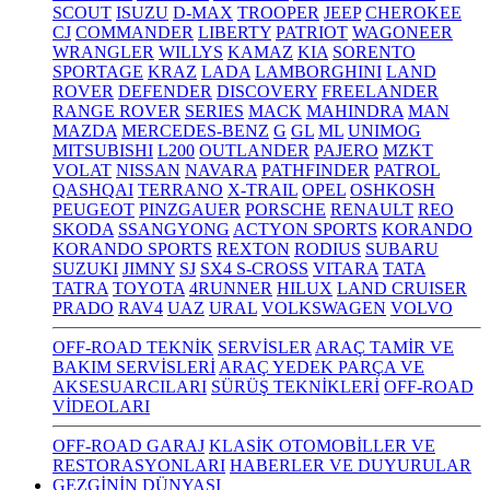
SCOUT
ISUZU
D-MAX
TROOPER
JEEP
CHEROKEE
CJ
COMMANDER
LIBERTY
PATRIOT
WAGONEER
WRANGLER
WILLYS
KAMAZ
KIA
SORENTO
SPORTAGE
KRAZ
LADA
LAMBORGHINI
LAND
ROVER
DEFENDER
DISCOVERY
FREELANDER
RANGE ROVER
SERIES
MACK
MAHINDRA
MAN
MAZDA
MERCEDES-BENZ
G
GL
ML
UNIMOG
MITSUBISHI
L200
OUTLANDER
PAJERO
MZKT
VOLAT
NISSAN
NAVARA
PATHFINDER
PATROL
QASHQAI
TERRANO
X-TRAIL
OPEL
OSHKOSH
PEUGEOT
PINZGAUER
PORSCHE
RENAULT
REO
SKODA
SSANGYONG
ACTYON SPORTS
KORANDO
KORANDO SPORTS
REXTON
RODIUS
SUBARU
SUZUKI
JIMNY
SJ
SX4 S-CROSS
VITARA
TATA
TATRA
TOYOTA
4RUNNER
HILUX
LAND CRUISER
PRADO
RAV4
UAZ
URAL
VOLKSWAGEN
VOLVO
OFF-ROAD TEKNİK
SERVİSLER
ARAÇ TAMİR VE
BAKIM SERVİSLERİ
ARAÇ YEDEK PARÇA VE
AKSESUARCILARI
SÜRÜŞ TEKNİKLERİ
OFF-ROAD
VİDEOLARI
OFF-ROAD GARAJ
KLASİK OTOMOBİLLER VE
RESTORASYONLARI
HABERLER VE DUYURULAR
GEZGİNİN DÜNYASI