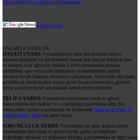
Tüm Diğer Sosyal Medya Hesaplarımız
Abone Olun!
ÖNEMLİ UYARILAR
HAYATİ UYARI:
Forumlarda yer alan tüm konular sadece
referans amaçlıdır ve içeriklerinde hayati risk taşıyan tehlikeli spor
ve benzeri özel uğraşılar olabilir. Lütfen forumlarda okumuş
olduğunuz spor veya özel uğraşıların uzmanlarından yardım
almadan kendi başınıza denemeye çalışmayın. Aksi halde meydana
gelebilecek aksiliklerden dolayı gerek forum yöneticileri, gerekse
içerik yazarları hiçbir sorumluluk kabul etmeyeceklerdir.
TELİF UYARISI:
Forumlarda yayınlanan yazılı ve görsel
materyallerin tüm hakları ve sorumluluğu yazarlarına aittir. Bu
materyalleri izinsiz kopyalamak ve kullanmak
5846 sayılı Fikir ve
Sanat Eserleri Yasası
'na göre suçtur.
SORUMLULUK REDDİ:
Forumlarda yer alan, kullanıcıların
oluşturduğu tüm yazılı ve görsel içerik, görüş ve bilgilerin
doğruluğu, eksiksiz ve değişmez olduğu, yayınlanması ile ilgili yasal