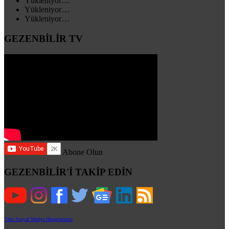
Yükleniyor…
Yükleniyor…
Yükleniyor…
GEZENBİLİR TV
Abone Olun
GEZENBİLİR'İ TAKİP EDİN
Tüm Sosyal Medya Hesaplarımız