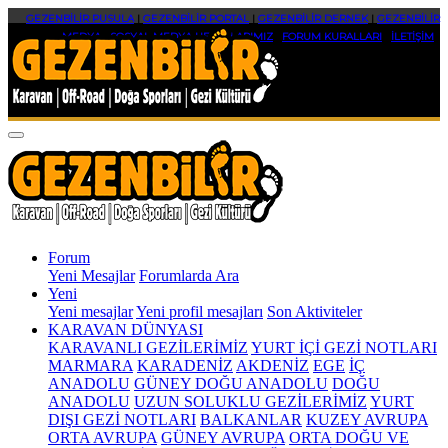
GEZENBİLİR PUSULA
|
GEZENBİLİR PORTAL
|
GEZENBİLİR DERNEK
|
GEZENBİLİR
MEDYA
|
SOSYAL MEDYA HESAPLARIMIZ
|
FORUM KURALLARI
|
İLETİŞİM
Forum
Yeni Mesajlar
Forumlarda Ara
Yeni
Yeni mesajlar
Yeni profil mesajları
Son Aktiviteler
KARAVAN DÜNYASI
KARAVANLI GEZİLERİMİZ
YURT İÇİ GEZİ NOTLARI
MARMARA
KARADENİZ
AKDENİZ
EGE
İÇ
ANADOLU
GÜNEY DOĞU ANADOLU
DOĞU
ANADOLU
UZUN SOLUKLU GEZİLERİMİZ
YURT
DIŞI GEZİ NOTLARI
BALKANLAR
KUZEY AVRUPA
ORTA AVRUPA
GÜNEY AVRUPA
ORTA DOĞU VE