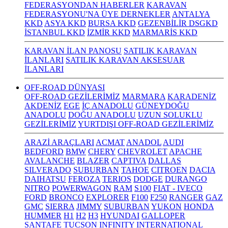
FEDERASYONDAN HABERLER
KARAVAN
FEDERASYONU'NA ÜYE DERNEKLER
ANTALYA
KKD
ASYA KKD
BURSA KKD
GEZENBİLİR DSGKD
İSTANBUL KKD
İZMİR KKD
MARMARİS KKD
KARAVAN İLAN PANOSU
SATILIK KARAVAN
İLANLARI
SATILIK KARAVAN AKSESUAR
İLANLARI
OFF-ROAD DÜNYASI
OFF-ROAD GEZİLERİMİZ
MARMARA
KARADENİZ
AKDENİZ
EGE
İÇ ANADOLU
GÜNEYDOĞU
ANADOLU
DOĞU ANADOLU
UZUN SOLUKLU
GEZİLERİMİZ
YURTDIŞI OFF-ROAD GEZİLERİMİZ
ARAZİ ARAÇLARI
ACMAT
ANADOL
AUDI
BEDFORD
BMW
CHERY
CHEVROLET
APACHE
AVALANCHE
BLAZER
CAPTIVA
DALLAS
SILVERADO
SUBURBAN
TAHOE
CITROEN
DACIA
DAIHATSU
FEROZA
TERIOS
DODGE
DURANGO
NITRO
POWERWAGON
RAM
S100
FIAT - IVECO
FORD
BRONCO
EXPLORER
F100
F250
RANGER
GAZ
GMC
SIERRA
JIMMY
SUBURBAN
YUKON
HONDA
HUMMER
H1
H2
H3
HYUNDAI
GALLOPER
SANTAFE
TUCSON
INFINITY
INTERNATIONAL