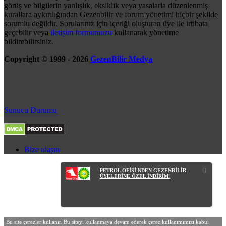
görüş ve bilgilerin yanlışlık, eksiklik veya yasalarla düzenlenmiş
kurallara aykırılığından Gezenbilir ve forum yönetimi hiçbir şekilde
sorumlu değildir. Sorularınız için içeriği oluşturan üye ile irtibata
geçebilir veya
iletişim formumuzu
kullanarak yönetime
bildirebilirsiniz.
Copyright © 1999 - 2026
GezenBilir Medya
Sunucu Durumu
Bize ulaşın
PETROL OFİSİ'NDEN GEZENBİLİR
ÜYELERİNE ÖZEL İNDİRİM!
Bu site çerezler kullanır. Bu siteyi kullanmaya devam ederek çerez kullanımımızı kabul