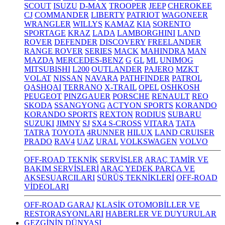
SCOUT
ISUZU
D-MAX
TROOPER
JEEP
CHEROKEE
CJ
COMMANDER
LIBERTY
PATRIOT
WAGONEER
WRANGLER
WILLYS
KAMAZ
KIA
SORENTO
SPORTAGE
KRAZ
LADA
LAMBORGHINI
LAND
ROVER
DEFENDER
DISCOVERY
FREELANDER
RANGE ROVER
SERIES
MACK
MAHINDRA
MAN
MAZDA
MERCEDES-BENZ
G
GL
ML
UNIMOG
MITSUBISHI
L200
OUTLANDER
PAJERO
MZKT
VOLAT
NISSAN
NAVARA
PATHFINDER
PATROL
QASHQAI
TERRANO
X-TRAIL
OPEL
OSHKOSH
PEUGEOT
PINZGAUER
PORSCHE
RENAULT
REO
SKODA
SSANGYONG
ACTYON SPORTS
KORANDO
KORANDO SPORTS
REXTON
RODIUS
SUBARU
SUZUKI
JIMNY
SJ
SX4 S-CROSS
VITARA
TATA
TATRA
TOYOTA
4RUNNER
HILUX
LAND CRUISER
PRADO
RAV4
UAZ
URAL
VOLKSWAGEN
VOLVO
OFF-ROAD TEKNİK
SERVİSLER
ARAÇ TAMİR VE
BAKIM SERVİSLERİ
ARAÇ YEDEK PARÇA VE
AKSESUARCILARI
SÜRÜŞ TEKNİKLERİ
OFF-ROAD
VİDEOLARI
OFF-ROAD GARAJ
KLASİK OTOMOBİLLER VE
RESTORASYONLARI
HABERLER VE DUYURULAR
GEZGİNİN DÜNYASI