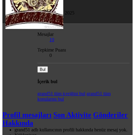
Son görülme
18 Ağu 2025
Mesajlar
10
Tepkime Puanı
0
Bul
İçerik bul
grand51 tüm içeriğini bul
grand51 tüm
konularını bul
Profil mesajları
Son Aktivite
Gönderiler
Hakkında
grand51 adlı kullanıcının profili hakkında henüz mesaj yok.