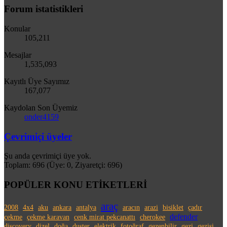
Forum istatistikleri
Konular
105,211
Mesajlar
1,535,093
Kayıtlı Üye Sayımız
167,077
Kaydolan Son Üyemiz
onder4159
Çevrimiçi üyeler
Şu anda çevrimiçi üye yok.
Toplam: 696 (Üye: 0, Ziyaretçi: 696)
POPÜLER KONU ETİKETLERİ
araç
2008
4x4
aku
ankara
antalya
aracın
arazi
bisiklet
çadır
defender
çekme
çekme karavan
cenk mirat pekcanattı
cherokee
discovery
dizel
doğa
duster
elektrik
fotoğraf
gezenbilir
gezi
gezisi