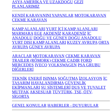
ASYA
AMERİKA VE UZAKDOĞU
GEZİ
PLANLARIMIZ
KENDİ KARAVANINI YAPANLAR
MOTOKARAVAN
ÇEKME KARAVAN
KAMP ALANLARI
YURT İÇİ KAMP ALANLARI
MARMARA
EGE
AKDENİZ
KARADENİZ
İÇ
ANADOLU
DOĞU VE GÜNEY DOĞU ANADOLU
YURT DIŞI KAMP ALANLARI
KUZEY AVRUPA
ORTA
AVRUPA
GÜNEY AVRUPA
ARAÇLAR
MOTOKARAVAN
ÇEKME KARAVAN
TRAILER (RÖMORK) ÇEKME ÇADIR
FORD
MERCEDES
IVECO
VOLKSWAGEN
PSA GRUBU
DİĞERLERİ
TEKNİK
ENERJİ
ISINMA
SOĞUTMA
İZOLASYON
İÇ
TASARIM
HAVALANDIRMA
GÜVENLİK
EKİPMANLARI
SU SİSTEMLERİ
DUŞ VE TUVALET
MUTFAK
AKSESUAR
TÜVTÜRK, TSE, ÖTV,
SİGORTA
GENEL KONULAR
HABERLER - DUYURULAR