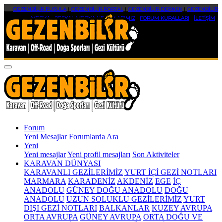
GEZENBİLİR PUSULA
|
GEZENBİLİR PORTAL
|
GEZENBİLİR DERNEK
|
GEZENBİLİR
MEDYA
|
SOSYAL MEDYA HESAPLARIMIZ
|
FORUM KURALLARI
|
İLETİŞİM
Forum
Yeni Mesajlar
Forumlarda Ara
Yeni
Yeni mesajlar
Yeni profil mesajları
Son Aktiviteler
KARAVAN DÜNYASI
KARAVANLI GEZİLERİMİZ
YURT İÇİ GEZİ NOTLARI
MARMARA
KARADENİZ
AKDENİZ
EGE
İÇ
ANADOLU
GÜNEY DOĞU ANADOLU
DOĞU
ANADOLU
UZUN SOLUKLU GEZİLERİMİZ
YURT
DIŞI GEZİ NOTLARI
BALKANLAR
KUZEY AVRUPA
ORTA AVRUPA
GÜNEY AVRUPA
ORTA DOĞU VE