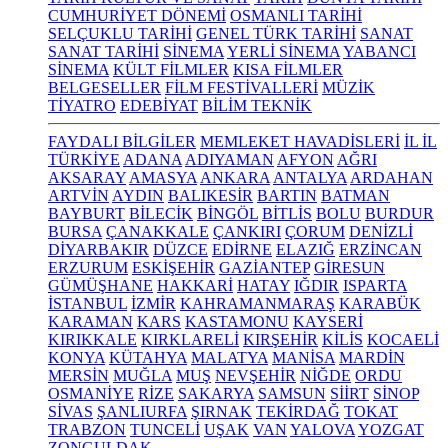
CUMHURİYET DÖNEMİ
OSMANLI TARİHİ
SELÇUKLU TARİHİ
GENEL TÜRK TARİHİ
SANAT
SANAT TARİHİ
SİNEMA
YERLİ SİNEMA
YABANCI
SİNEMA
KÜLT FİLMLER
KISA FİLMLER
BELGESELLER
FİLM FESTİVALLERİ
MÜZİK
TİYATRO
EDEBİYAT
BİLİM TEKNİK
FAYDALI BİLGİLER
MEMLEKET HAVADİSLERİ
İL İL
TÜRKİYE
ADANA
ADIYAMAN
AFYON
AĞRI
AKSARAY
AMASYA
ANKARA
ANTALYA
ARDAHAN
ARTVİN
AYDIN
BALIKESİR
BARTIN
BATMAN
BAYBURT
BİLECİK
BİNGÖL
BİTLİS
BOLU
BURDUR
BURSA
ÇANAKKALE
ÇANKIRI
ÇORUM
DENİZLİ
DİYARBAKIR
DÜZCE
EDİRNE
ELAZIĞ
ERZİNCAN
ERZURUM
ESKİŞEHİR
GAZİANTEP
GİRESUN
GÜMÜŞHANE
HAKKARİ
HATAY
IĞDIR
ISPARTA
İSTANBUL
İZMİR
KAHRAMANMARAŞ
KARABÜK
KARAMAN
KARS
KASTAMONU
KAYSERİ
KIRIKKALE
KIRKLARELİ
KIRŞEHİR
KİLİS
KOCAELİ
KONYA
KÜTAHYA
MALATYA
MANİSA
MARDİN
MERSİN
MUĞLA
MUŞ
NEVŞEHİR
NİĞDE
ORDU
OSMANİYE
RİZE
SAKARYA
SAMSUN
SİİRT
SİNOP
SİVAS
ŞANLIURFA
ŞIRNAK
TEKİRDAĞ
TOKAT
TRABZON
TUNCELİ
UŞAK
VAN
YALOVA
YOZGAT
ZONGULDAK