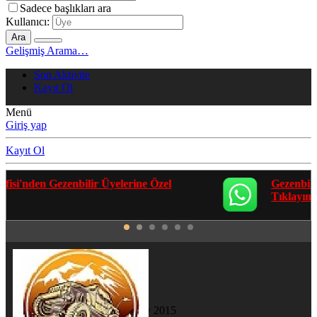
Sadece başlıkları ara
Kullanıcı:
Ara
Gelişmiş Arama…
Son Aktivite
Kayıt Ol
Menü
Giriş yap
Kayıt Ol
Gezenbilir Whatsapp Grupları'na Katılmak İçin
Tıklayın
grand51
Yeni Üye
Katılım
21 May 2015