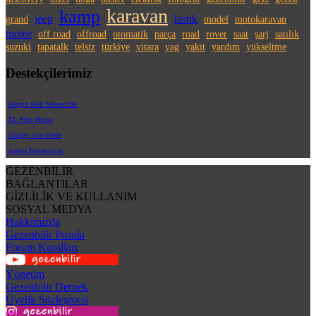
karavan
kamp
jeep
lastik
grand
model
motokaravan
motor
off road
offroad
otomatik
parça
road
rover
saat
şarj
satılık
suzuki
tapatalk
telsiz
türkiye
vitara
yag
yakıt
yardım
yükseltme
Destekçilerimiz
Hepgur Mali Müşavirlik
XL Print House
Günpay Stor Perde
Aspera Projeksiyon
GEZENBİLİR
BAĞLANTILAR
GİZLİLİK VE KULLANIM
SOSYAL MEDYA
Hakkımızda
Gezenbilir Pusula
Forum Kuralları
Yönetim
Gezenbilir Dernek
Üyelik Sözleşmesi