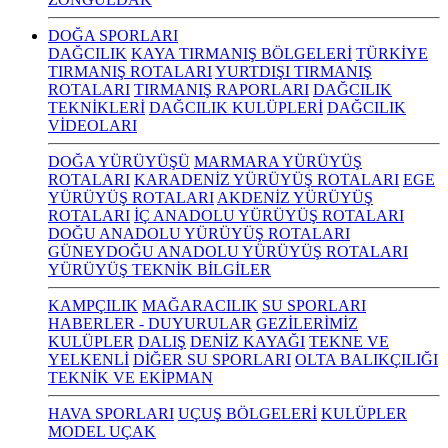
DOĞA SPORLARI
DAĞCILIK
KAYA TIRMANIŞ BÖLGELERİ
TÜRKİYE
TIRMANIŞ ROTALARI
YURTDIŞI TIRMANIŞ
ROTALARI
TIRMANIŞ RAPORLARI
DAĞCILIK
TEKNİKLERİ
DAĞCILIK KULÜPLERİ
DAĞCILIK
VİDEOLARI
DOĞA YÜRÜYÜŞÜ
MARMARA YÜRÜYÜŞ
ROTALARI
KARADENİZ YÜRÜYÜŞ ROTALARI
EGE
YÜRÜYÜŞ ROTALARI
AKDENİZ YÜRÜYÜŞ
ROTALARI
İÇ ANADOLU YÜRÜYÜŞ ROTALARI
DOĞU ANADOLU YÜRÜYÜŞ ROTALARI
GÜNEYDOĞU ANADOLU YÜRÜYÜŞ ROTALARI
YÜRÜYÜŞ TEKNİK BİLGİLER
KAMPÇILIK
MAĞARACILIK
SU SPORLARI
HABERLER - DUYURULAR
GEZİLERİMİZ
KULÜPLER
DALIŞ
DENİZ KAYAĞI
TEKNE VE
YELKENLİ
DİĞER SU SPORLARI
OLTA BALIKÇILIĞI
TEKNİK VE EKİPMAN
HAVA SPORLARI
UÇUŞ BÖLGELERİ
KULÜPLER
MODEL UÇAK