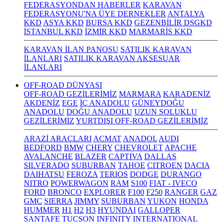
FEDERASYONDAN HABERLER
KARAVAN
FEDERASYONU'NA ÜYE DERNEKLER
ANTALYA
KKD
ASYA KKD
BURSA KKD
GEZENBİLİR DSGKD
İSTANBUL KKD
İZMİR KKD
MARMARİS KKD
KARAVAN İLAN PANOSU
SATILIK KARAVAN
İLANLARI
SATILIK KARAVAN AKSESUAR
İLANLARI
OFF-ROAD DÜNYASI
OFF-ROAD GEZİLERİMİZ
MARMARA
KARADENİZ
AKDENİZ
EGE
İÇ ANADOLU
GÜNEYDOĞU
ANADOLU
DOĞU ANADOLU
UZUN SOLUKLU
GEZİLERİMİZ
YURTDIŞI OFF-ROAD GEZİLERİMİZ
ARAZİ ARAÇLARI
ACMAT
ANADOL
AUDI
BEDFORD
BMW
CHERY
CHEVROLET
APACHE
AVALANCHE
BLAZER
CAPTIVA
DALLAS
SILVERADO
SUBURBAN
TAHOE
CITROEN
DACIA
DAIHATSU
FEROZA
TERIOS
DODGE
DURANGO
NITRO
POWERWAGON
RAM
S100
FIAT - IVECO
FORD
BRONCO
EXPLORER
F100
F250
RANGER
GAZ
GMC
SIERRA
JIMMY
SUBURBAN
YUKON
HONDA
HUMMER
H1
H2
H3
HYUNDAI
GALLOPER
SANTAFE
TUCSON
INFINITY
INTERNATIONAL