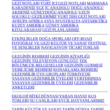
GEZİ NOTLARI
YURT İÇİ GEZİ NOTLARI
MARMARA
KARADENİZ
EGE
İÇ ANADOLU
DOĞU ANADOLU
AKDENİZ
GÜNEYDOĞU ANADOLU
UZUN
SOLUKLU GEZİLERİMİZ
YURT DIŞI GEZİ NOTLARI
AVRUPA
AFRİKA
ASYA
AVUSTRALYA
ANTARKTİKA
KUZEY AMERİKA
GÜNEY AMERİKA
KITALARARASI
GEZİ PLANLARIMIZ
ETKİNLİKLER
DOĞA SPORLARI
OFF-ROAD
FOTOĞRAF VE GEZİ
KÜLTÜR VE SANAT
FESTİVAL
VE ŞENLİKLER
NAVİGASYON
TİCARİ TURLAR
GEZGİNİN REHBERİ
GEZGİNİN KİTAPLIĞI
GEZGİNİN TELEVİZYON GÜNLÜĞÜ
TEK
BÖLÜMLÜK BELGESELLER
GEZGİNİN GURMESİ
YEME-İÇME REHBERİ
KONAKLAMA REHBERİ
GEZENBİLİR ÜYE GRUPLARI
TÜRKİYE'DE
YAŞAYAN GEZENBİLİR ÜYELERİ
YURTDIŞINDA
YAŞAYAN GEZENBİLİR ÜYELERİ
GEZENBİLİR
ANKETLERİ
EKOLOJİ
BİTKİ DÜNYASI
YABAN HAYAT
KUŞ
TÜRLERİ
SU CANLILARI
EVCİL HAYVANLARIMIZ
TARİH KÜLTÜR VE SANAT
TARİH
DÜNYA TARİHİ