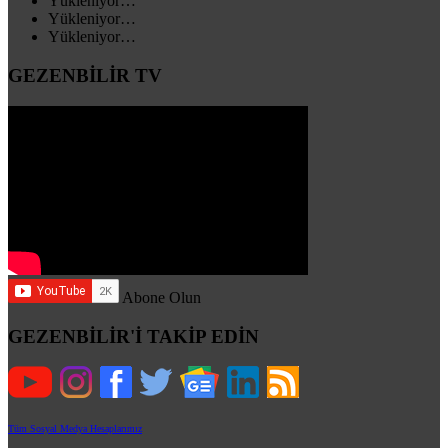
Yükleniyor…
Yükleniyor…
Yükleniyor…
GEZENBİLİR TV
Abone Olun
GEZENBİLİR'İ TAKİP EDİN
Tüm Sosyal Medya Hesaplarımız