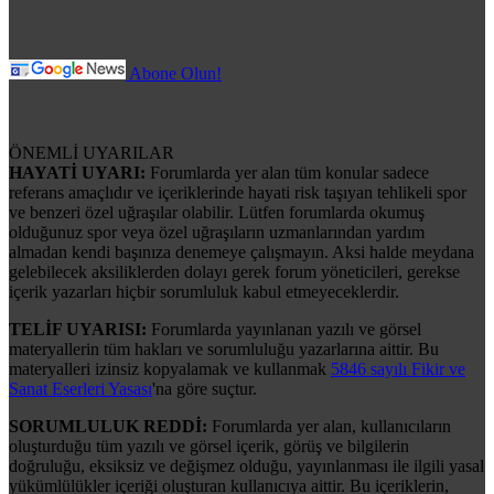
Abone Olun!
ÖNEMLİ UYARILAR
HAYATİ UYARI:
Forumlarda yer alan tüm konular sadece
referans amaçlıdır ve içeriklerinde hayati risk taşıyan tehlikeli spor
ve benzeri özel uğraşılar olabilir. Lütfen forumlarda okumuş
olduğunuz spor veya özel uğraşıların uzmanlarından yardım
almadan kendi başınıza denemeye çalışmayın. Aksi halde meydana
gelebilecek aksiliklerden dolayı gerek forum yöneticileri, gerekse
içerik yazarları hiçbir sorumluluk kabul etmeyeceklerdir.
TELİF UYARISI:
Forumlarda yayınlanan yazılı ve görsel
materyallerin tüm hakları ve sorumluluğu yazarlarına aittir. Bu
materyalleri izinsiz kopyalamak ve kullanmak
5846 sayılı Fikir ve
Sanat Eserleri Yasası
'na göre suçtur.
SORUMLULUK REDDİ:
Forumlarda yer alan, kullanıcıların
oluşturduğu tüm yazılı ve görsel içerik, görüş ve bilgilerin
doğruluğu, eksiksiz ve değişmez olduğu, yayınlanması ile ilgili yasal
yükümlülükler içeriği oluşturan kullanıcıya aittir. Bu içeriklerin,