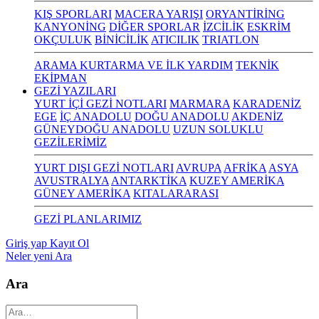
KIŞ SPORLARI
MACERA YARIŞI
ORYANTİRİNG
KANYONİNG
DİĞER SPORLAR
İZCİLİK
ESKRİM
OKÇULUK
BİNİCİLİK
ATICILIK
TRIATLON
ARAMA KURTARMA VE İLK YARDIM
TEKNİK
EKİPMAN
GEZİ YAZILARI
YURT İÇİ GEZİ NOTLARI
MARMARA
KARADENİZ
EGE
İÇ ANADOLU
DOĞU ANADOLU
AKDENİZ
GÜNEYDOĞU ANADOLU
UZUN SOLUKLU
GEZİLERİMİZ
YURT DIŞI GEZİ NOTLARI
AVRUPA
AFRİKA
ASYA
AVUSTRALYA
ANTARKTİKA
KUZEY AMERİKA
GÜNEY AMERİKA
KITALARARASI
GEZİ PLANLARIMIZ
Giriş yap
Kayıt Ol
Neler yeni
Ara
Ara