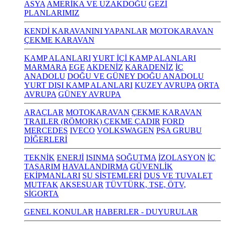
ASYA
AMERİKA VE UZAKDOĞU
GEZİ
PLANLARIMIZ
KENDİ KARAVANINI YAPANLAR
MOTOKARAVAN
ÇEKME KARAVAN
KAMP ALANLARI
YURT İÇİ KAMP ALANLARI
MARMARA
EGE
AKDENİZ
KARADENİZ
İÇ
ANADOLU
DOĞU VE GÜNEY DOĞU ANADOLU
YURT DIŞI KAMP ALANLARI
KUZEY AVRUPA
ORTA
AVRUPA
GÜNEY AVRUPA
ARAÇLAR
MOTOKARAVAN
ÇEKME KARAVAN
TRAILER (RÖMORK) ÇEKME ÇADIR
FORD
MERCEDES
IVECO
VOLKSWAGEN
PSA GRUBU
DİĞERLERİ
TEKNİK
ENERJİ
ISINMA
SOĞUTMA
İZOLASYON
İÇ
TASARIM
HAVALANDIRMA
GÜVENLİK
EKİPMANLARI
SU SİSTEMLERİ
DUŞ VE TUVALET
MUTFAK
AKSESUAR
TÜVTÜRK, TSE, ÖTV,
SİGORTA
GENEL KONULAR
HABERLER - DUYURULAR