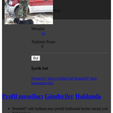
Son görülme
8 Ağu 2024
Mesajlar
15
Tepkime Puanı
0
Bul
İçerik bul
Hunter07 tüm içeriğini bul
Hunter07 tüm
konularını bul
Profil mesajları
Gönderiler
Hakkında
Hunter07 adlı kullanıcının profili hakkında henüz mesaj yok.