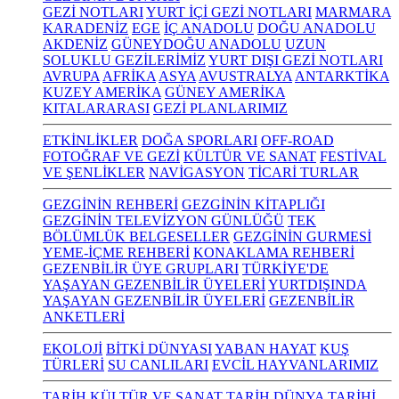
GEZİ NOTLARI
YURT İÇİ GEZİ NOTLARI
MARMARA
KARADENİZ
EGE
İÇ ANADOLU
DOĞU ANADOLU
AKDENİZ
GÜNEYDOĞU ANADOLU
UZUN
SOLUKLU GEZİLERİMİZ
YURT DIŞI GEZİ NOTLARI
AVRUPA
AFRİKA
ASYA
AVUSTRALYA
ANTARKTİKA
KUZEY AMERİKA
GÜNEY AMERİKA
KITALARARASI
GEZİ PLANLARIMIZ
ETKİNLİKLER
DOĞA SPORLARI
OFF-ROAD
FOTOĞRAF VE GEZİ
KÜLTÜR VE SANAT
FESTİVAL
VE ŞENLİKLER
NAVİGASYON
TİCARİ TURLAR
GEZGİNİN REHBERİ
GEZGİNİN KİTAPLIĞI
GEZGİNİN TELEVİZYON GÜNLÜĞÜ
TEK
BÖLÜMLÜK BELGESELLER
GEZGİNİN GURMESİ
YEME-İÇME REHBERİ
KONAKLAMA REHBERİ
GEZENBİLİR ÜYE GRUPLARI
TÜRKİYE'DE
YAŞAYAN GEZENBİLİR ÜYELERİ
YURTDIŞINDA
YAŞAYAN GEZENBİLİR ÜYELERİ
GEZENBİLİR
ANKETLERİ
EKOLOJİ
BİTKİ DÜNYASI
YABAN HAYAT
KUŞ
TÜRLERİ
SU CANLILARI
EVCİL HAYVANLARIMIZ
TARİH KÜLTÜR VE SANAT
TARİH
DÜNYA TARİHİ