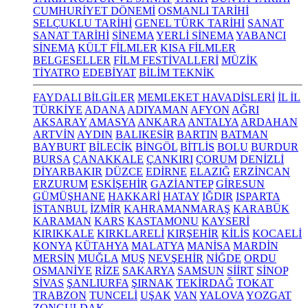
CUMHURİYET DÖNEMİ
OSMANLI TARİHİ
SELÇUKLU TARİHİ
GENEL TÜRK TARİHİ
SANAT
SANAT TARİHİ
SİNEMA
YERLİ SİNEMA
YABANCI
SİNEMA
KÜLT FİLMLER
KISA FİLMLER
BELGESELLER
FİLM FESTİVALLERİ
MÜZİK
TİYATRO
EDEBİYAT
BİLİM TEKNİK
FAYDALI BİLGİLER
MEMLEKET HAVADİSLERİ
İL İL
TÜRKİYE
ADANA
ADIYAMAN
AFYON
AĞRI
AKSARAY
AMASYA
ANKARA
ANTALYA
ARDAHAN
ARTVİN
AYDIN
BALIKESİR
BARTIN
BATMAN
BAYBURT
BİLECİK
BİNGÖL
BİTLİS
BOLU
BURDUR
BURSA
ÇANAKKALE
ÇANKIRI
ÇORUM
DENİZLİ
DİYARBAKIR
DÜZCE
EDİRNE
ELAZIĞ
ERZİNCAN
ERZURUM
ESKİŞEHİR
GAZİANTEP
GİRESUN
GÜMÜŞHANE
HAKKARİ
HATAY
IĞDIR
ISPARTA
İSTANBUL
İZMİR
KAHRAMANMARAŞ
KARABÜK
KARAMAN
KARS
KASTAMONU
KAYSERİ
KIRIKKALE
KIRKLARELİ
KIRŞEHİR
KİLİS
KOCAELİ
KONYA
KÜTAHYA
MALATYA
MANİSA
MARDİN
MERSİN
MUĞLA
MUŞ
NEVŞEHİR
NİĞDE
ORDU
OSMANİYE
RİZE
SAKARYA
SAMSUN
SİİRT
SİNOP
SİVAS
ŞANLIURFA
ŞIRNAK
TEKİRDAĞ
TOKAT
TRABZON
TUNCELİ
UŞAK
VAN
YALOVA
YOZGAT
ZONGULDAK