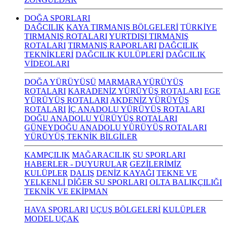
DOĞA SPORLARI
DAĞCILIK
KAYA TIRMANIŞ BÖLGELERİ
TÜRKİYE
TIRMANIŞ ROTALARI
YURTDIŞI TIRMANIŞ
ROTALARI
TIRMANIŞ RAPORLARI
DAĞCILIK
TEKNİKLERİ
DAĞCILIK KULÜPLERİ
DAĞCILIK
VİDEOLARI
DOĞA YÜRÜYÜŞÜ
MARMARA YÜRÜYÜŞ
ROTALARI
KARADENİZ YÜRÜYÜŞ ROTALARI
EGE
YÜRÜYÜŞ ROTALARI
AKDENİZ YÜRÜYÜŞ
ROTALARI
İÇ ANADOLU YÜRÜYÜŞ ROTALARI
DOĞU ANADOLU YÜRÜYÜŞ ROTALARI
GÜNEYDOĞU ANADOLU YÜRÜYÜŞ ROTALARI
YÜRÜYÜŞ TEKNİK BİLGİLER
KAMPÇILIK
MAĞARACILIK
SU SPORLARI
HABERLER - DUYURULAR
GEZİLERİMİZ
KULÜPLER
DALIŞ
DENİZ KAYAĞI
TEKNE VE
YELKENLİ
DİĞER SU SPORLARI
OLTA BALIKÇILIĞI
TEKNİK VE EKİPMAN
HAVA SPORLARI
UÇUŞ BÖLGELERİ
KULÜPLER
MODEL UÇAK