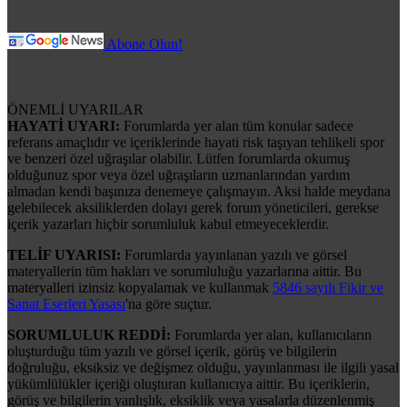
Abone Olun!
ÖNEMLİ UYARILAR
HAYATİ UYARI:
Forumlarda yer alan tüm konular sadece
referans amaçlıdır ve içeriklerinde hayati risk taşıyan tehlikeli spor
ve benzeri özel uğraşılar olabilir. Lütfen forumlarda okumuş
olduğunuz spor veya özel uğraşıların uzmanlarından yardım
almadan kendi başınıza denemeye çalışmayın. Aksi halde meydana
gelebilecek aksiliklerden dolayı gerek forum yöneticileri, gerekse
içerik yazarları hiçbir sorumluluk kabul etmeyeceklerdir.
TELİF UYARISI:
Forumlarda yayınlanan yazılı ve görsel
materyallerin tüm hakları ve sorumluluğu yazarlarına aittir. Bu
materyalleri izinsiz kopyalamak ve kullanmak
5846 sayılı Fikir ve
Sanat Eserleri Yasası
'na göre suçtur.
SORUMLULUK REDDİ:
Forumlarda yer alan, kullanıcıların
oluşturduğu tüm yazılı ve görsel içerik, görüş ve bilgilerin
doğruluğu, eksiksiz ve değişmez olduğu, yayınlanması ile ilgili yasal
yükümlülükler içeriği oluşturan kullanıcıya aittir. Bu içeriklerin,
görüş ve bilgilerin yanlışlık, eksiklik veya yasalarla düzenlenmiş