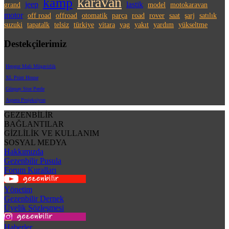
karavan
kamp
jeep
lastik
grand
model
motokaravan
motor
off road
offroad
otomatik
parça
road
rover
saat
şarj
satılık
suzuki
tapatalk
telsiz
türkiye
vitara
yag
yakıt
yardım
yükseltme
Destekçilerimiz
Hepgur Mali Müşavirlik
XL Print House
Günpay Stor Perde
Aspera Projeksiyon
GEZENBİLİR
BAĞLANTILAR
GİZLİLİK VE KULLANIM
SOSYAL MEDYA
Hakkımızda
Gezenbilir Pusula
Forum Kuralları
Yönetim
Gezenbilir Dernek
Üyelik Sözleşmesi
Haberler