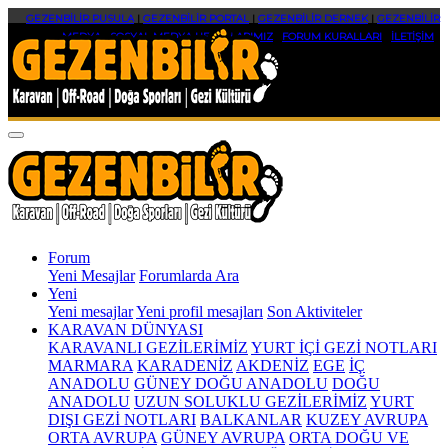
GEZENBİLİR PUSULA
|
GEZENBİLİR PORTAL
|
GEZENBİLİR DERNEK
|
GEZENBİLİR
MEDYA
|
SOSYAL MEDYA HESAPLARIMIZ
|
FORUM KURALLARI
|
İLETİŞİM
Forum
Yeni Mesajlar
Forumlarda Ara
Yeni
Yeni mesajlar
Yeni profil mesajları
Son Aktiviteler
KARAVAN DÜNYASI
KARAVANLI GEZİLERİMİZ
YURT İÇİ GEZİ NOTLARI
MARMARA
KARADENİZ
AKDENİZ
EGE
İÇ
ANADOLU
GÜNEY DOĞU ANADOLU
DOĞU
ANADOLU
UZUN SOLUKLU GEZİLERİMİZ
YURT
DIŞI GEZİ NOTLARI
BALKANLAR
KUZEY AVRUPA
ORTA AVRUPA
GÜNEY AVRUPA
ORTA DOĞU VE