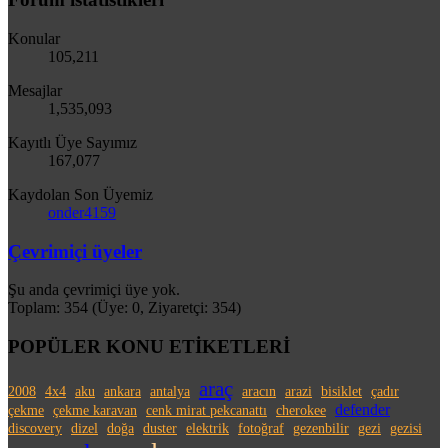
Konular
105,211
Mesajlar
1,535,093
Kayıtlı Üye Sayımız
167,077
Kaydolan Son Üyemiz
onder4159
Çevrimiçi üyeler
Şu anda çevrimiçi üye yok.
Toplam: 354 (Üye: 0, Ziyaretçi: 354)
POPÜLER KONU ETİKETLERİ
araç
2008
4x4
aku
ankara
antalya
aracın
arazi
bisiklet
çadır
defender
çekme
çekme karavan
cenk mirat pekcanattı
cherokee
discovery
dizel
doğa
duster
elektrik
fotoğraf
gezenbilir
gezi
gezisi