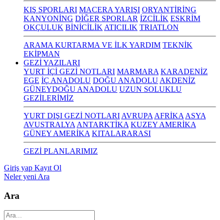
KIŞ SPORLARI
MACERA YARIŞI
ORYANTİRİNG
KANYONİNG
DİĞER SPORLAR
İZCİLİK
ESKRİM
OKÇULUK
BİNİCİLİK
ATICILIK
TRIATLON
ARAMA KURTARMA VE İLK YARDIM
TEKNİK
EKİPMAN
GEZİ YAZILARI
YURT İÇİ GEZİ NOTLARI
MARMARA
KARADENİZ
EGE
İÇ ANADOLU
DOĞU ANADOLU
AKDENİZ
GÜNEYDOĞU ANADOLU
UZUN SOLUKLU
GEZİLERİMİZ
YURT DIŞI GEZİ NOTLARI
AVRUPA
AFRİKA
ASYA
AVUSTRALYA
ANTARKTİKA
KUZEY AMERİKA
GÜNEY AMERİKA
KITALARARASI
GEZİ PLANLARIMIZ
Giriş yap
Kayıt Ol
Neler yeni
Ara
Ara