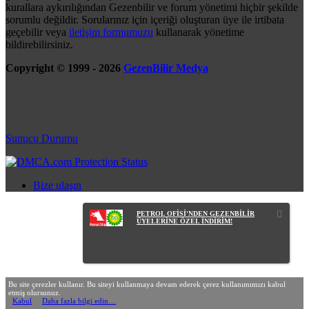
kurallara aykırılığından Gezenbilir ve forum yönetimi hiçbir şekilde
sorumlu değildir. Sorularınız için içeriği oluşturan üye ile irtibata
geçebilir veya
iletişim formumuzu
kullanarak yönetime
bildirebilirsiniz.
Copyright © 1999 - 2026
GezenBilir Medya
Sunucu Durumu
Bize ulaşın
PETROL OFİSİ'NDEN GEZENBİLİR
ÜYELERİNE ÖZEL İNDİRİM!
Bu site çerezler kullanır. Bu siteyi kullanmaya devam ederek çerez kullanımımızı kabul
etmiş olursunuz.
Kabul
Daha fazla bilgi edin…