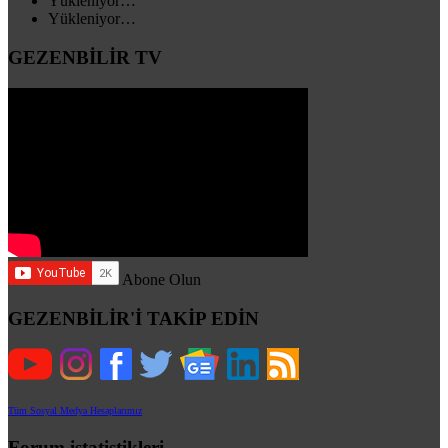
Yükleniyor…
Yükleniyor…
GEZENBİLİR TV
Abone Olun
GEZENBİLİR'İ TAKİP EDİN
Tüm Sosyal Medya Hesaplarımız
Forum istatistikleri