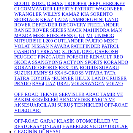
SCOUT
ISUZU
D-MAX
TROOPER
JEEP
CHEROKEE
CJ
COMMANDER
LIBERTY
PATRIOT
WAGONEER
WRANGLER
WILLYS
KAMAZ
KIA
SORENTO
SPORTAGE
KRAZ
LADA
LAMBORGHINI
LAND
ROVER
DEFENDER
DISCOVERY
FREELANDER
RANGE ROVER
SERIES
MACK
MAHINDRA
MAN
MAZDA
MERCEDES-BENZ
G
GL
ML
UNIMOG
MITSUBISHI
L200
OUTLANDER
PAJERO
MZKT
VOLAT
NISSAN
NAVARA
PATHFINDER
PATROL
QASHQAI
TERRANO
X-TRAIL
OPEL
OSHKOSH
PEUGEOT
PINZGAUER
PORSCHE
RENAULT
REO
SKODA
SSANGYONG
ACTYON SPORTS
KORANDO
KORANDO SPORTS
REXTON
RODIUS
SUBARU
SUZUKI
JIMNY
SJ
SX4 S-CROSS
VITARA
TATA
TATRA
TOYOTA
4RUNNER
HILUX
LAND CRUISER
PRADO
RAV4
UAZ
URAL
VOLKSWAGEN
VOLVO
OFF-ROAD TEKNİK
SERVİSLER
ARAÇ TAMİR VE
BAKIM SERVİSLERİ
ARAÇ YEDEK PARÇA VE
AKSESUARCILARI
SÜRÜŞ TEKNİKLERİ
OFF-ROAD
VİDEOLARI
OFF-ROAD GARAJ
KLASİK OTOMOBİLLER VE
RESTORASYONLARI
HABERLER VE DUYURULAR
GEZGİNİN DÜNYASI