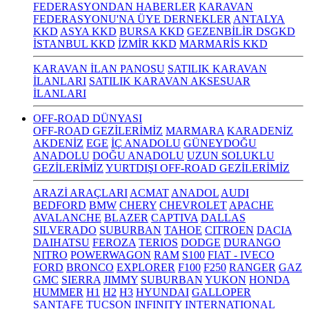
FEDERASYONDAN HABERLER
KARAVAN
FEDERASYONU'NA ÜYE DERNEKLER
ANTALYA
KKD
ASYA KKD
BURSA KKD
GEZENBİLİR DSGKD
İSTANBUL KKD
İZMİR KKD
MARMARİS KKD
KARAVAN İLAN PANOSU
SATILIK KARAVAN
İLANLARI
SATILIK KARAVAN AKSESUAR
İLANLARI
OFF-ROAD DÜNYASI
OFF-ROAD GEZİLERİMİZ
MARMARA
KARADENİZ
AKDENİZ
EGE
İÇ ANADOLU
GÜNEYDOĞU
ANADOLU
DOĞU ANADOLU
UZUN SOLUKLU
GEZİLERİMİZ
YURTDIŞI OFF-ROAD GEZİLERİMİZ
ARAZİ ARAÇLARI
ACMAT
ANADOL
AUDI
BEDFORD
BMW
CHERY
CHEVROLET
APACHE
AVALANCHE
BLAZER
CAPTIVA
DALLAS
SILVERADO
SUBURBAN
TAHOE
CITROEN
DACIA
DAIHATSU
FEROZA
TERIOS
DODGE
DURANGO
NITRO
POWERWAGON
RAM
S100
FIAT - IVECO
FORD
BRONCO
EXPLORER
F100
F250
RANGER
GAZ
GMC
SIERRA
JIMMY
SUBURBAN
YUKON
HONDA
HUMMER
H1
H2
H3
HYUNDAI
GALLOPER
SANTAFE
TUCSON
INFINITY
INTERNATIONAL