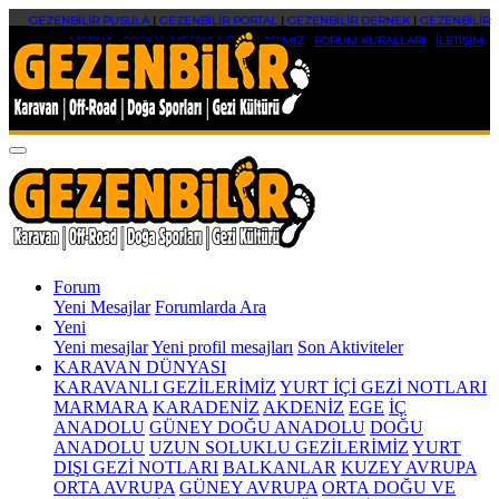
GEZENBİLİR PUSULA
|
GEZENBİLİR PORTAL
|
GEZENBİLİR DERNEK
|
GEZENBİLİR
MEDYA
|
SOSYAL MEDYA HESAPLARIMIZ
|
FORUM KURALLARI
|
İLETİŞİM
Forum
Yeni Mesajlar
Forumlarda Ara
Yeni
Yeni mesajlar
Yeni profil mesajları
Son Aktiviteler
KARAVAN DÜNYASI
KARAVANLI GEZİLERİMİZ
YURT İÇİ GEZİ NOTLARI
MARMARA
KARADENİZ
AKDENİZ
EGE
İÇ
ANADOLU
GÜNEY DOĞU ANADOLU
DOĞU
ANADOLU
UZUN SOLUKLU GEZİLERİMİZ
YURT
DIŞI GEZİ NOTLARI
BALKANLAR
KUZEY AVRUPA
ORTA AVRUPA
GÜNEY AVRUPA
ORTA DOĞU VE