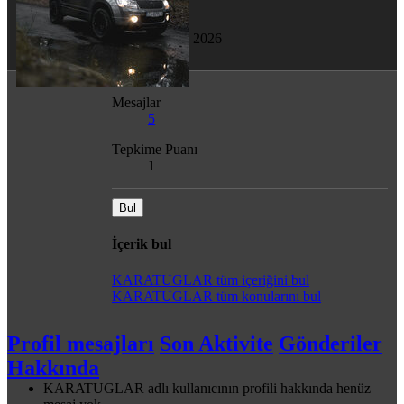
Son görülme
2 Ocak 2026
Mesajlar
5
Tepkime Puanı
1
Bul
İçerik bul
KARATUGLAR tüm içeriğini bul
KARATUGLAR tüm konularını bul
Profil mesajları
Son Aktivite
Gönderiler
Hakkında
KARATUGLAR adlı kullanıcının profili hakkında henüz