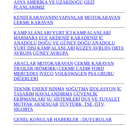
ASYA
AMERİKA VE UZAKDOĞU
GEZİ
PLANLARIMIZ
KENDİ KARAVANINI YAPANLAR
MOTOKARAVAN
ÇEKME KARAVAN
KAMP ALANLARI
YURT İÇİ KAMP ALANLARI
MARMARA
EGE
AKDENİZ
KARADENİZ
İÇ
ANADOLU
DOĞU VE GÜNEY DOĞU ANADOLU
YURT DIŞI KAMP ALANLARI
KUZEY AVRUPA
ORTA
AVRUPA
GÜNEY AVRUPA
ARAÇLAR
MOTOKARAVAN
ÇEKME KARAVAN
TRAILER (RÖMORK) ÇEKME ÇADIR
FORD
MERCEDES
IVECO
VOLKSWAGEN
PSA GRUBU
DİĞERLERİ
TEKNİK
ENERJİ
ISINMA
SOĞUTMA
İZOLASYON
İÇ
TASARIM
HAVALANDIRMA
GÜVENLİK
EKİPMANLARI
SU SİSTEMLERİ
DUŞ VE TUVALET
MUTFAK
AKSESUAR
TÜVTÜRK, TSE, ÖTV,
SİGORTA
GENEL KONULAR
HABERLER - DUYURULAR