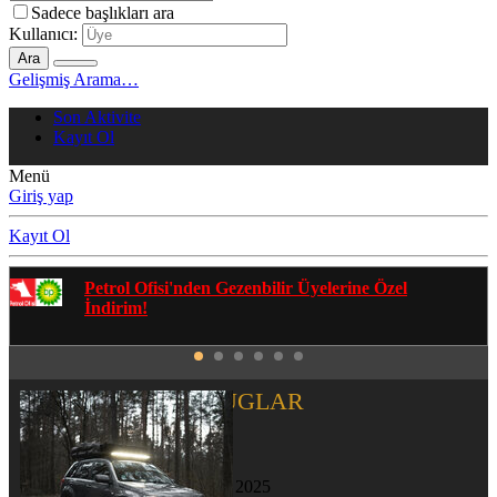
Sadece başlıkları ara
Kullanıcı:
Ara
Gelişmiş Arama…
Son Aktivite
Kayıt Ol
Menü
Giriş yap
Kayıt Ol
Gezenbilir Whatsapp Grupları'na Katılmak İçin
Tıklayın
KARATUGLAR
Yeni Üye
Katılım
11 Kas 2025