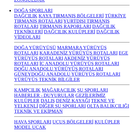
DOĞA SPORLARI
DAĞCILIK
KAYA TIRMANIŞ BÖLGELERİ
TÜRKİYE
TIRMANIŞ ROTALARI
YURTDIŞI TIRMANIŞ
ROTALARI
TIRMANIŞ RAPORLARI
DAĞCILIK
TEKNİKLERİ
DAĞCILIK KULÜPLERİ
DAĞCILIK
VİDEOLARI
DOĞA YÜRÜYÜŞÜ
MARMARA YÜRÜYÜŞ
ROTALARI
KARADENİZ YÜRÜYÜŞ ROTALARI
EGE
YÜRÜYÜŞ ROTALARI
AKDENİZ YÜRÜYÜŞ
ROTALARI
İÇ ANADOLU YÜRÜYÜŞ ROTALARI
DOĞU ANADOLU YÜRÜYÜŞ ROTALARI
GÜNEYDOĞU ANADOLU YÜRÜYÜŞ ROTALARI
YÜRÜYÜŞ TEKNİK BİLGİLER
KAMPÇILIK
MAĞARACILIK
SU SPORLARI
HABERLER - DUYURULAR
GEZİLERİMİZ
KULÜPLER
DALIŞ
DENİZ KAYAĞI
TEKNE VE
YELKENLİ
DİĞER SU SPORLARI
OLTA BALIKÇILIĞI
TEKNİK VE EKİPMAN
HAVA SPORLARI
UÇUŞ BÖLGELERİ
KULÜPLER
MODEL UÇAK