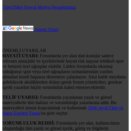
Tüm Diğer Sosyal Medya Hesaplarımız
Abone Olun!
ÖNEMLİ UYARILAR
HAYATİ UYARI:
Forumlarda yer alan tüm konular sadece
referans amaçlıdır ve içeriklerinde hayati risk taşıyan tehlikeli spor
ve benzeri özel uğraşılar olabilir. Lütfen forumlarda okumuş
olduğunuz spor veya özel uğraşıların uzmanlarından yardım
almadan kendi başınıza denemeye çalışmayın. Aksi halde meydana
gelebilecek aksiliklerden dolayı gerek forum yöneticileri, gerekse
içerik yazarları hiçbir sorumluluk kabul etmeyeceklerdir.
TELİF UYARISI:
Forumlarda yayınlanan yazılı ve görsel
materyallerin tüm hakları ve sorumluluğu yazarlarına aittir. Bu
materyalleri izinsiz kopyalamak ve kullanmak
5846 sayılı Fikir ve
Sanat Eserleri Yasası
'na göre suçtur.
SORUMLULUK REDDİ:
Forumlarda yer alan, kullanıcıların
oluşturduğu tüm yazılı ve görsel içerik, görüş ve bilgilerin