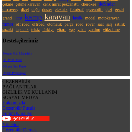
defender
çekme
çekme karavan
cenk mirat pekcanattı
cherokee
discovery
dizel
doğa
duster
elektrik
fotoğraf
gezenbilir
gezi
gezisi
karavan
kamp
jeep
lastik
grand
model
motokaravan
motor
off road
offroad
otomatik
parça
road
rover
saat
şarj
satılık
suzuki
tapatalk
telsiz
türkiye
vitara
yag
yakıt
yardım
yükseltme
Destekçilerimiz
Hepgur Mali Müşavirlik
XL Print House
Günpay Stor Perde
Aspera Projeksiyon
GEZENBİLİR
BAĞLANTILAR
GİZLİLİK VE KULLANIM
SOSYAL MEDYA
Hakkımızda
Gezenbilir Pusula
Forum Kuralları
Yönetim
Gezenbilir Dernek