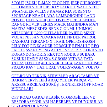
SCOUT
ISUZU
D-MAX
TROOPER
JEEP
CHEROKEE
CJ
COMMANDER
LIBERTY
PATRIOT
WAGONEER
WRANGLER
WILLYS
KAMAZ
KIA
SORENTO
SPORTAGE
KRAZ
LADA
LAMBORGHINI
LAND
ROVER
DEFENDER
DISCOVERY
FREELANDER
RANGE ROVER
SERIES
MACK
MAHINDRA
MAN
MAZDA
MERCEDES-BENZ
G
GL
ML
UNIMOG
MITSUBISHI
L200
OUTLANDER
PAJERO
MZKT
VOLAT
NISSAN
NAVARA
PATHFINDER
PATROL
QASHQAI
TERRANO
X-TRAIL
OPEL
OSHKOSH
PEUGEOT
PINZGAUER
PORSCHE
RENAULT
REO
SKODA
SSANGYONG
ACTYON SPORTS
KORANDO
KORANDO SPORTS
REXTON
RODIUS
SUBARU
SUZUKI
JIMNY
SJ
SX4 S-CROSS
VITARA
TATA
TATRA
TOYOTA
4RUNNER
HILUX
LAND CRUISER
PRADO
RAV4
UAZ
URAL
VOLKSWAGEN
VOLVO
OFF-ROAD TEKNİK
SERVİSLER
ARAÇ TAMİR VE
BAKIM SERVİSLERİ
ARAÇ YEDEK PARÇA VE
AKSESUARCILARI
SÜRÜŞ TEKNİKLERİ
OFF-ROAD
VİDEOLARI
OFF-ROAD GARAJ
KLASİK OTOMOBİLLER VE
RESTORASYONLARI
HABERLER VE DUYURULAR
GEZGİNİN DÜNYASI