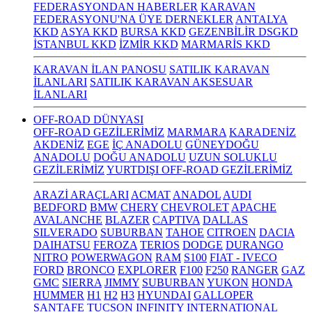
FEDERASYONDAN HABERLER
KARAVAN
FEDERASYONU'NA ÜYE DERNEKLER
ANTALYA
KKD
ASYA KKD
BURSA KKD
GEZENBİLİR DSGKD
İSTANBUL KKD
İZMİR KKD
MARMARİS KKD
KARAVAN İLAN PANOSU
SATILIK KARAVAN
İLANLARI
SATILIK KARAVAN AKSESUAR
İLANLARI
OFF-ROAD DÜNYASI
OFF-ROAD GEZİLERİMİZ
MARMARA
KARADENİZ
AKDENİZ
EGE
İÇ ANADOLU
GÜNEYDOĞU
ANADOLU
DOĞU ANADOLU
UZUN SOLUKLU
GEZİLERİMİZ
YURTDIŞI OFF-ROAD GEZİLERİMİZ
ARAZİ ARAÇLARI
ACMAT
ANADOL
AUDI
BEDFORD
BMW
CHERY
CHEVROLET
APACHE
AVALANCHE
BLAZER
CAPTIVA
DALLAS
SILVERADO
SUBURBAN
TAHOE
CITROEN
DACIA
DAIHATSU
FEROZA
TERIOS
DODGE
DURANGO
NITRO
POWERWAGON
RAM
S100
FIAT - IVECO
FORD
BRONCO
EXPLORER
F100
F250
RANGER
GAZ
GMC
SIERRA
JIMMY
SUBURBAN
YUKON
HONDA
HUMMER
H1
H2
H3
HYUNDAI
GALLOPER
SANTAFE
TUCSON
INFINITY
INTERNATIONAL