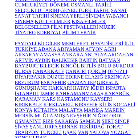
CUMHURİYET DÖNEMİ
OSMANLI TARİHİ
SELÇUKLU TARİHİ
GENEL TÜRK TARİHİ
SANAT
SANAT TARİHİ
SİNEMA
YERLİ SİNEMA
YABANCI
SİNEMA
KÜLT FİLMLER
KISA FİLMLER
BELGESELLER
FİLM FESTİVALLERİ
MÜZİK
TİYATRO
EDEBİYAT
BİLİM TEKNİK
FAYDALI BİLGİLER
MEMLEKET HAVADİSLERİ
İL İL
TÜRKİYE
ADANA
ADIYAMAN
AFYON
AĞRI
AKSARAY
AMASYA
ANKARA
ANTALYA
ARDAHAN
ARTVİN
AYDIN
BALIKESİR
BARTIN
BATMAN
BAYBURT
BİLECİK
BİNGÖL
BİTLİS
BOLU
BURDUR
BURSA
ÇANAKKALE
ÇANKIRI
ÇORUM
DENİZLİ
DİYARBAKIR
DÜZCE
EDİRNE
ELAZIĞ
ERZİNCAN
ERZURUM
ESKİŞEHİR
GAZİANTEP
GİRESUN
GÜMÜŞHANE
HAKKARİ
HATAY
IĞDIR
ISPARTA
İSTANBUL
İZMİR
KAHRAMANMARAŞ
KARABÜK
KARAMAN
KARS
KASTAMONU
KAYSERİ
KIRIKKALE
KIRKLARELİ
KIRŞEHİR
KİLİS
KOCAELİ
KONYA
KÜTAHYA
MALATYA
MANİSA
MARDİN
MERSİN
MUĞLA
MUŞ
NEVŞEHİR
NİĞDE
ORDU
OSMANİYE
RİZE
SAKARYA
SAMSUN
SİİRT
SİNOP
SİVAS
ŞANLIURFA
ŞIRNAK
TEKİRDAĞ
TOKAT
TRABZON
TUNCELİ
UŞAK
VAN
YALOVA
YOZGAT
ZONGULDAK