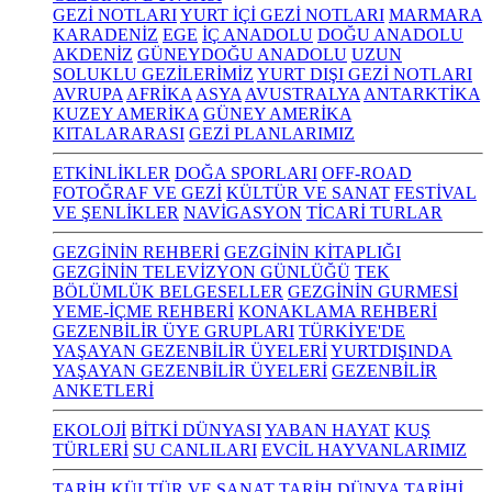
GEZİ NOTLARI
YURT İÇİ GEZİ NOTLARI
MARMARA
KARADENİZ
EGE
İÇ ANADOLU
DOĞU ANADOLU
AKDENİZ
GÜNEYDOĞU ANADOLU
UZUN
SOLUKLU GEZİLERİMİZ
YURT DIŞI GEZİ NOTLARI
AVRUPA
AFRİKA
ASYA
AVUSTRALYA
ANTARKTİKA
KUZEY AMERİKA
GÜNEY AMERİKA
KITALARARASI
GEZİ PLANLARIMIZ
ETKİNLİKLER
DOĞA SPORLARI
OFF-ROAD
FOTOĞRAF VE GEZİ
KÜLTÜR VE SANAT
FESTİVAL
VE ŞENLİKLER
NAVİGASYON
TİCARİ TURLAR
GEZGİNİN REHBERİ
GEZGİNİN KİTAPLIĞI
GEZGİNİN TELEVİZYON GÜNLÜĞÜ
TEK
BÖLÜMLÜK BELGESELLER
GEZGİNİN GURMESİ
YEME-İÇME REHBERİ
KONAKLAMA REHBERİ
GEZENBİLİR ÜYE GRUPLARI
TÜRKİYE'DE
YAŞAYAN GEZENBİLİR ÜYELERİ
YURTDIŞINDA
YAŞAYAN GEZENBİLİR ÜYELERİ
GEZENBİLİR
ANKETLERİ
EKOLOJİ
BİTKİ DÜNYASI
YABAN HAYAT
KUŞ
TÜRLERİ
SU CANLILARI
EVCİL HAYVANLARIMIZ
TARİH KÜLTÜR VE SANAT
TARİH
DÜNYA TARİHİ