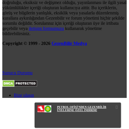
doğruluğu, eksiksiz ve değişmez olduğu, yayınlanması ile ilgili yasal
yükümlülükler içeriği oluşturan kullanıcıya aittir. Bu içeriklerin,
görüş ve bilgilerin yanlışlık, eksiklik veya yasalarla düzenlenmiş
kurallara aykırılığından Gezenbilir ve forum yönetimi hiçbir şekilde
sorumlu değildir. Sorularınız için içeriği oluşturan üye ile irtibata
geçebilir veya
iletişim formumuzu
kullanarak yönetime
bildirebilirsiniz.
Copyright © 1999 - 2026
GezenBilir Medya
Sunucu Durumu
Bize ulaşın
PETROL OFİSİ'NDEN GEZENBİLİR
ÜYELERİNE ÖZEL İNDİRİM!