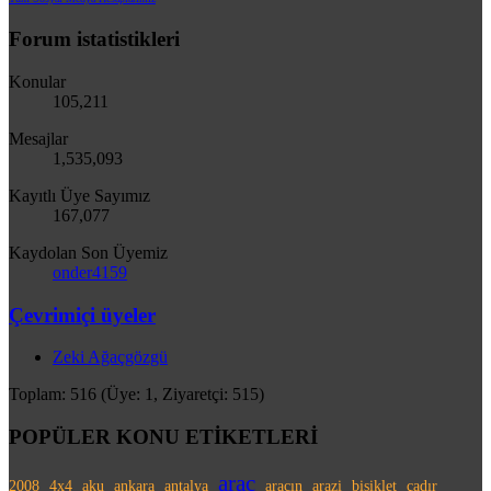
Forum istatistikleri
Konular
105,211
Mesajlar
1,535,093
Kayıtlı Üye Sayımız
167,077
Kaydolan Son Üyemiz
onder4159
Çevrimiçi üyeler
Zeki Ağaçgözgü
Toplam: 516 (Üye: 1, Ziyaretçi: 515)
POPÜLER KONU ETİKETLERİ
araç
2008
4x4
aku
ankara
antalya
aracın
arazi
bisiklet
çadır