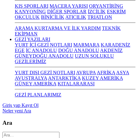
KIŞ SPORLARI
MACERA YARIŞI
ORYANTİRİNG
KANYONİNG
DİĞER SPORLAR
İZCİLİK
ESKRİM
OKÇULUK
BİNİCİLİK
ATICILIK
TRIATLON
ARAMA KURTARMA VE İLK YARDIM
TEKNİK
EKİPMAN
GEZİ YAZILARI
YURT İÇİ GEZİ NOTLARI
MARMARA
KARADENİZ
EGE
İÇ ANADOLU
DOĞU ANADOLU
AKDENİZ
GÜNEYDOĞU ANADOLU
UZUN SOLUKLU
GEZİLERİMİZ
YURT DIŞI GEZİ NOTLARI
AVRUPA
AFRİKA
ASYA
AVUSTRALYA
ANTARKTİKA
KUZEY AMERİKA
GÜNEY AMERİKA
KITALARARASI
GEZİ PLANLARIMIZ
Giriş yap
Kayıt Ol
Neler yeni
Ara
Ara