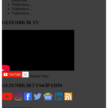
mesaj yok.
Yükleniyor…
Yükleniyor…
Yükleniyor…
GEZENBİLİR TV
Abone Olun
GEZENBİLİR'İ TAKİP EDİN
Tüm Sosyal Medya Hesaplarımız