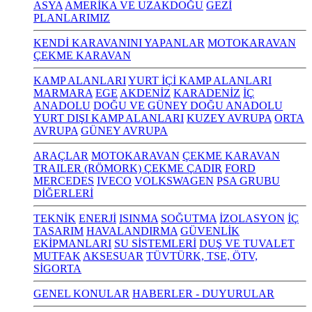
ASYA
AMERİKA VE UZAKDOĞU
GEZİ
PLANLARIMIZ
KENDİ KARAVANINI YAPANLAR
MOTOKARAVAN
ÇEKME KARAVAN
KAMP ALANLARI
YURT İÇİ KAMP ALANLARI
MARMARA
EGE
AKDENİZ
KARADENİZ
İÇ
ANADOLU
DOĞU VE GÜNEY DOĞU ANADOLU
YURT DIŞI KAMP ALANLARI
KUZEY AVRUPA
ORTA
AVRUPA
GÜNEY AVRUPA
ARAÇLAR
MOTOKARAVAN
ÇEKME KARAVAN
TRAILER (RÖMORK) ÇEKME ÇADIR
FORD
MERCEDES
IVECO
VOLKSWAGEN
PSA GRUBU
DİĞERLERİ
TEKNİK
ENERJİ
ISINMA
SOĞUTMA
İZOLASYON
İÇ
TASARIM
HAVALANDIRMA
GÜVENLİK
EKİPMANLARI
SU SİSTEMLERİ
DUŞ VE TUVALET
MUTFAK
AKSESUAR
TÜVTÜRK, TSE, ÖTV,
SİGORTA
GENEL KONULAR
HABERLER - DUYURULAR