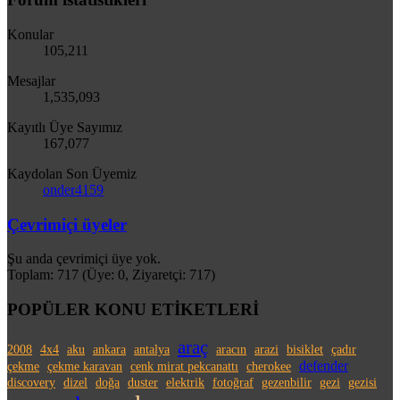
Konular
105,211
Mesajlar
1,535,093
Kayıtlı Üye Sayımız
167,077
Kaydolan Son Üyemiz
onder4159
Çevrimiçi üyeler
Şu anda çevrimiçi üye yok.
Toplam: 717 (Üye: 0, Ziyaretçi: 717)
POPÜLER KONU ETİKETLERİ
araç
2008
4x4
aku
ankara
antalya
aracın
arazi
bisiklet
çadır
defender
çekme
çekme karavan
cenk mirat pekcanattı
cherokee
discovery
dizel
doğa
duster
elektrik
fotoğraf
gezenbilir
gezi
gezisi