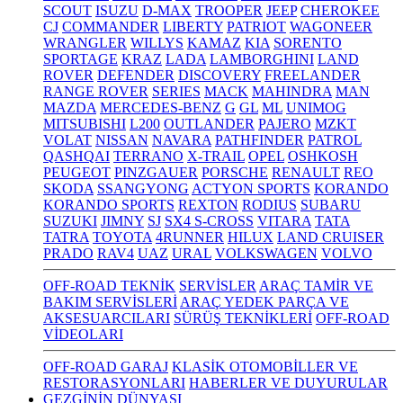
SCOUT
ISUZU
D-MAX
TROOPER
JEEP
CHEROKEE
CJ
COMMANDER
LIBERTY
PATRIOT
WAGONEER
WRANGLER
WILLYS
KAMAZ
KIA
SORENTO
SPORTAGE
KRAZ
LADA
LAMBORGHINI
LAND
ROVER
DEFENDER
DISCOVERY
FREELANDER
RANGE ROVER
SERIES
MACK
MAHINDRA
MAN
MAZDA
MERCEDES-BENZ
G
GL
ML
UNIMOG
MITSUBISHI
L200
OUTLANDER
PAJERO
MZKT
VOLAT
NISSAN
NAVARA
PATHFINDER
PATROL
QASHQAI
TERRANO
X-TRAIL
OPEL
OSHKOSH
PEUGEOT
PINZGAUER
PORSCHE
RENAULT
REO
SKODA
SSANGYONG
ACTYON SPORTS
KORANDO
KORANDO SPORTS
REXTON
RODIUS
SUBARU
SUZUKI
JIMNY
SJ
SX4 S-CROSS
VITARA
TATA
TATRA
TOYOTA
4RUNNER
HILUX
LAND CRUISER
PRADO
RAV4
UAZ
URAL
VOLKSWAGEN
VOLVO
OFF-ROAD TEKNİK
SERVİSLER
ARAÇ TAMİR VE
BAKIM SERVİSLERİ
ARAÇ YEDEK PARÇA VE
AKSESUARCILARI
SÜRÜŞ TEKNİKLERİ
OFF-ROAD
VİDEOLARI
OFF-ROAD GARAJ
KLASİK OTOMOBİLLER VE
RESTORASYONLARI
HABERLER VE DUYURULAR
GEZGİNİN DÜNYASI