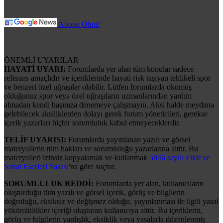
Abone Olun!
ÖNEMLİ UYARILAR
HAYATİ UYARI:
Forumlarda yer alan tüm konular sadece
referans amaçlıdır ve içeriklerinde hayati risk taşıyan tehlikeli spor
ve benzeri özel uğraşılar olabilir. Lütfen forumlarda okumuş
olduğunuz spor veya özel uğraşıların uzmanlarından yardım
almadan kendi başınıza denemeye çalışmayın. Aksi halde meydana
gelebilecek aksiliklerden dolayı gerek forum yöneticileri, gerekse
içerik yazarları hiçbir sorumluluk kabul etmeyeceklerdir.
TELİF UYARISI:
Forumlarda yayınlanan yazılı ve görsel
materyallerin tüm hakları ve sorumluluğu yazarlarına aittir. Bu
materyalleri izinsiz kopyalamak ve kullanmak
5846 sayılı Fikir ve
Sanat Eserleri Yasası
'na göre suçtur.
SORUMLULUK REDDİ:
Forumlarda yer alan, kullanıcıların
oluşturduğu tüm yazılı ve görsel içerik, görüş ve bilgilerin
doğruluğu, eksiksiz ve değişmez olduğu, yayınlanması ile ilgili yasal
yükümlülükler içeriği oluşturan kullanıcıya aittir. Bu içeriklerin,
görüş ve bilgilerin yanlışlık, eksiklik veya yasalarla düzenlenmiş