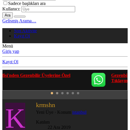
Sadece başlıkları ara
Kullanıcı:
Ara
Gelişmiş Arama…
Son Aktivite
Kayıt Ol
Menü
Giriş yap
Kayıt Ol
Gezenbilir Whatsapp Grupları'na Katılmak İçin
Tıklayın
krmshn
K
Yeni Üye
·
Konum
istanbul
Katılım
22 Ara 2019