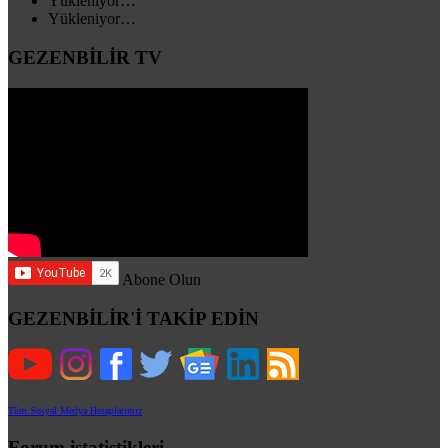
Yükleniyor…
Yükleniyor…
GEZENBİLİR TV
Abone Olun
GEZENBİLİR'İ TAKİP EDİN
Tüm Sosyal Medya Hesaplarımız
Forum istatistikleri