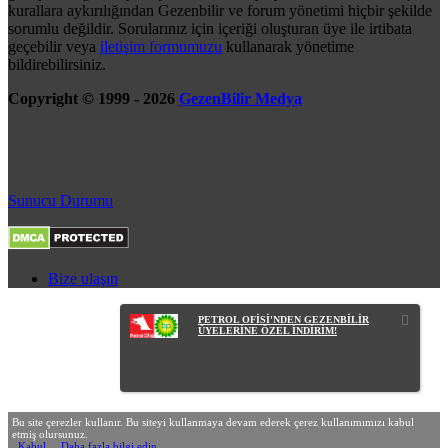
kurallara aykırılığından Gezenbilir ve forum yönetimi hiçbir şekilde
sorumlu değildir. Sorularınız için içeriği oluşturan üye ile irtibata
geçebilir veya
iletişim formumuzu
kullanarak yönetime
bildirebilirsiniz.
Copyright © 1999 - 2026
GezenBilir Medya
Sunucu Durumu
Bize ulaşın
PETROL OFİSİ'NDEN GEZENBİLİR
ÜYELERİNE ÖZEL İNDİRİM!
Bu site çerezler kullanır. Bu siteyi kullanmaya devam ederek çerez kullanımımızı kabul
etmiş olursunuz.
Kabul
Daha fazla bilgi edin…