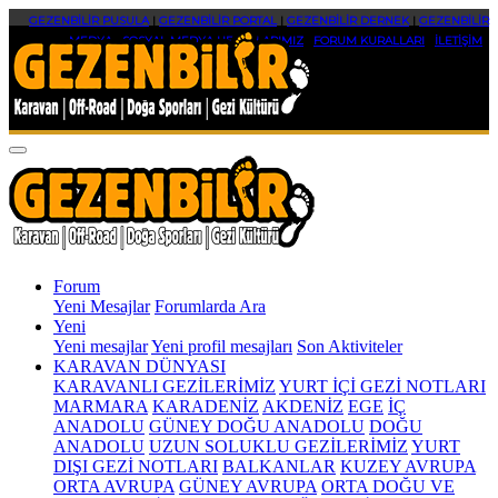
GEZENBİLİR PUSULA
|
GEZENBİLİR PORTAL
|
GEZENBİLİR DERNEK
|
GEZENBİLİR
MEDYA
|
SOSYAL MEDYA HESAPLARIMIZ
|
FORUM KURALLARI
|
İLETİŞİM
Forum
Yeni Mesajlar
Forumlarda Ara
Yeni
Yeni mesajlar
Yeni profil mesajları
Son Aktiviteler
KARAVAN DÜNYASI
KARAVANLI GEZİLERİMİZ
YURT İÇİ GEZİ NOTLARI
MARMARA
KARADENİZ
AKDENİZ
EGE
İÇ
ANADOLU
GÜNEY DOĞU ANADOLU
DOĞU
ANADOLU
UZUN SOLUKLU GEZİLERİMİZ
YURT
DIŞI GEZİ NOTLARI
BALKANLAR
KUZEY AVRUPA
ORTA AVRUPA
GÜNEY AVRUPA
ORTA DOĞU VE