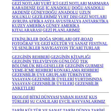
GEZİ NOTLARI
YURT İÇİ GEZİ NOTLARI
MARMARA
KARADENİZ
EGE
İÇ ANADOLU
DOĞU ANADOLU
AKDENİZ
GÜNEYDOĞU ANADOLU
UZUN
SOLUKLU GEZİLERİMİZ
YURT DIŞI GEZİ NOTLARI
AVRUPA
AFRİKA
ASYA
AVUSTRALYA
ANTARKTİKA
KUZEY AMERİKA
GÜNEY AMERİKA
KITALARARASI
GEZİ PLANLARIMIZ
ETKİNLİKLER
DOĞA SPORLARI
OFF-ROAD
FOTOĞRAF VE GEZİ
KÜLTÜR VE SANAT
FESTİVAL
VE ŞENLİKLER
NAVİGASYON
TİCARİ TURLAR
GEZGİNİN REHBERİ
GEZGİNİN KİTAPLIĞI
GEZGİNİN TELEVİZYON GÜNLÜĞÜ
TEK
BÖLÜMLÜK BELGESELLER
GEZGİNİN GURMESİ
YEME-İÇME REHBERİ
KONAKLAMA REHBERİ
GEZENBİLİR ÜYE GRUPLARI
TÜRKİYE'DE
YAŞAYAN GEZENBİLİR ÜYELERİ
YURTDIŞINDA
YAŞAYAN GEZENBİLİR ÜYELERİ
GEZENBİLİR
ANKETLERİ
EKOLOJİ
BİTKİ DÜNYASI
YABAN HAYAT
KUŞ
TÜRLERİ
SU CANLILARI
EVCİL HAYVANLARIMIZ
TARİH KÜLTÜR VE SANAT
TARİH
DÜNYA TARİHİ