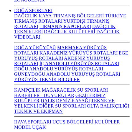
DOĞA SPORLARI
DAĞCILIK
KAYA TIRMANIŞ BÖLGELERİ
TÜRKİYE
TIRMANIŞ ROTALARI
YURTDIŞI TIRMANIŞ
ROTALARI
TIRMANIŞ RAPORLARI
DAĞCILIK
TEKNİKLERİ
DAĞCILIK KULÜPLERİ
DAĞCILIK
VİDEOLARI
DOĞA YÜRÜYÜŞÜ
MARMARA YÜRÜYÜŞ
ROTALARI
KARADENİZ YÜRÜYÜŞ ROTALARI
EGE
YÜRÜYÜŞ ROTALARI
AKDENİZ YÜRÜYÜŞ
ROTALARI
İÇ ANADOLU YÜRÜYÜŞ ROTALARI
DOĞU ANADOLU YÜRÜYÜŞ ROTALARI
GÜNEYDOĞU ANADOLU YÜRÜYÜŞ ROTALARI
YÜRÜYÜŞ TEKNİK BİLGİLER
KAMPÇILIK
MAĞARACILIK
SU SPORLARI
HABERLER - DUYURULAR
GEZİLERİMİZ
KULÜPLER
DALIŞ
DENİZ KAYAĞI
TEKNE VE
YELKENLİ
DİĞER SU SPORLARI
OLTA BALIKÇILIĞI
TEKNİK VE EKİPMAN
HAVA SPORLARI
UÇUŞ BÖLGELERİ
KULÜPLER
MODEL UÇAK