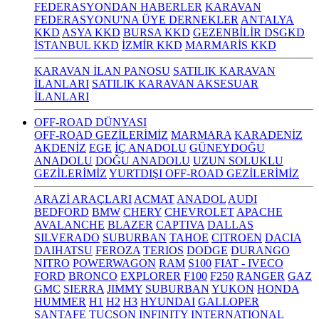
FEDERASYONDAN HABERLER
KARAVAN
FEDERASYONU'NA ÜYE DERNEKLER
ANTALYA
KKD
ASYA KKD
BURSA KKD
GEZENBİLİR DSGKD
İSTANBUL KKD
İZMİR KKD
MARMARİS KKD
KARAVAN İLAN PANOSU
SATILIK KARAVAN
İLANLARI
SATILIK KARAVAN AKSESUAR
İLANLARI
OFF-ROAD DÜNYASI
OFF-ROAD GEZİLERİMİZ
MARMARA
KARADENİZ
AKDENİZ
EGE
İÇ ANADOLU
GÜNEYDOĞU
ANADOLU
DOĞU ANADOLU
UZUN SOLUKLU
GEZİLERİMİZ
YURTDIŞI OFF-ROAD GEZİLERİMİZ
ARAZİ ARAÇLARI
ACMAT
ANADOL
AUDI
BEDFORD
BMW
CHERY
CHEVROLET
APACHE
AVALANCHE
BLAZER
CAPTIVA
DALLAS
SILVERADO
SUBURBAN
TAHOE
CITROEN
DACIA
DAIHATSU
FEROZA
TERIOS
DODGE
DURANGO
NITRO
POWERWAGON
RAM
S100
FIAT - IVECO
FORD
BRONCO
EXPLORER
F100
F250
RANGER
GAZ
GMC
SIERRA
JIMMY
SUBURBAN
YUKON
HONDA
HUMMER
H1
H2
H3
HYUNDAI
GALLOPER
SANTAFE
TUCSON
INFINITY
INTERNATIONAL