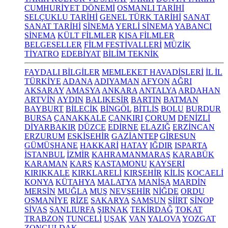
CUMHURİYET DÖNEMİ
OSMANLI TARİHİ
SELÇUKLU TARİHİ
GENEL TÜRK TARİHİ
SANAT
SANAT TARİHİ
SİNEMA
YERLİ SİNEMA
YABANCI
SİNEMA
KÜLT FİLMLER
KISA FİLMLER
BELGESELLER
FİLM FESTİVALLERİ
MÜZİK
TİYATRO
EDEBİYAT
BİLİM TEKNİK
FAYDALI BİLGİLER
MEMLEKET HAVADİSLERİ
İL İL
TÜRKİYE
ADANA
ADIYAMAN
AFYON
AĞRI
AKSARAY
AMASYA
ANKARA
ANTALYA
ARDAHAN
ARTVİN
AYDIN
BALIKESİR
BARTIN
BATMAN
BAYBURT
BİLECİK
BİNGÖL
BİTLİS
BOLU
BURDUR
BURSA
ÇANAKKALE
ÇANKIRI
ÇORUM
DENİZLİ
DİYARBAKIR
DÜZCE
EDİRNE
ELAZIĞ
ERZİNCAN
ERZURUM
ESKİŞEHİR
GAZİANTEP
GİRESUN
GÜMÜŞHANE
HAKKARİ
HATAY
IĞDIR
ISPARTA
İSTANBUL
İZMİR
KAHRAMANMARAŞ
KARABÜK
KARAMAN
KARS
KASTAMONU
KAYSERİ
KIRIKKALE
KIRKLARELİ
KIRŞEHİR
KİLİS
KOCAELİ
KONYA
KÜTAHYA
MALATYA
MANİSA
MARDİN
MERSİN
MUĞLA
MUŞ
NEVŞEHİR
NİĞDE
ORDU
OSMANİYE
RİZE
SAKARYA
SAMSUN
SİİRT
SİNOP
SİVAS
ŞANLIURFA
ŞIRNAK
TEKİRDAĞ
TOKAT
TRABZON
TUNCELİ
UŞAK
VAN
YALOVA
YOZGAT
ZONGULDAK