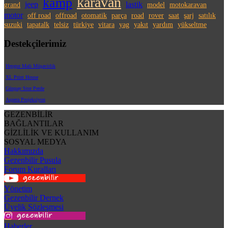
karavan
kamp
jeep
lastik
grand
model
motokaravan
motor
off road
offroad
otomatik
parça
road
rover
saat
şarj
satılık
suzuki
tapatalk
telsiz
türkiye
vitara
yag
yakıt
yardım
yükseltme
Destekçilerimiz
Hepgur Mali Müşavirlik
XL Print House
Günpay Stor Perde
Aspera Projeksiyon
GEZENBİLİR
BAĞLANTILAR
GİZLİLİK VE KULLANIM
SOSYAL MEDYA
Hakkımızda
Gezenbilir Pusula
Forum Kuralları
Yönetim
Gezenbilir Dernek
Üyelik Sözleşmesi
Haberler