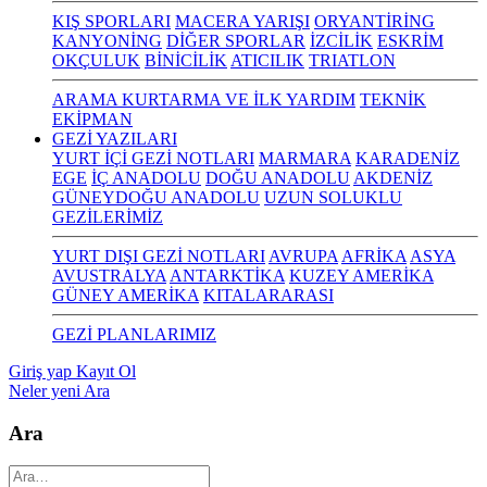
KIŞ SPORLARI
MACERA YARIŞI
ORYANTİRİNG
KANYONİNG
DİĞER SPORLAR
İZCİLİK
ESKRİM
OKÇULUK
BİNİCİLİK
ATICILIK
TRIATLON
ARAMA KURTARMA VE İLK YARDIM
TEKNİK
EKİPMAN
GEZİ YAZILARI
YURT İÇİ GEZİ NOTLARI
MARMARA
KARADENİZ
EGE
İÇ ANADOLU
DOĞU ANADOLU
AKDENİZ
GÜNEYDOĞU ANADOLU
UZUN SOLUKLU
GEZİLERİMİZ
YURT DIŞI GEZİ NOTLARI
AVRUPA
AFRİKA
ASYA
AVUSTRALYA
ANTARKTİKA
KUZEY AMERİKA
GÜNEY AMERİKA
KITALARARASI
GEZİ PLANLARIMIZ
Giriş yap
Kayıt Ol
Neler yeni
Ara
Ara