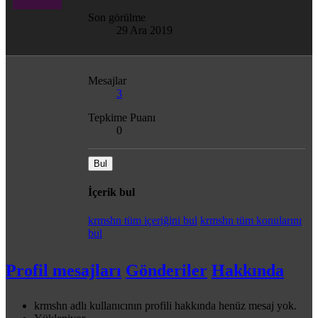
Son görülme
29 Ara 2019
Mesajlar
3
Tepkime Puanı
0
Bul
İçerik bul
krmshn tüm içeriğini bul
krmshn tüm konularını
bul
Profil mesajları
Gönderiler
Hakkında
krmshn adlı kullanıcının profili hakkında henüz mesaj yok.