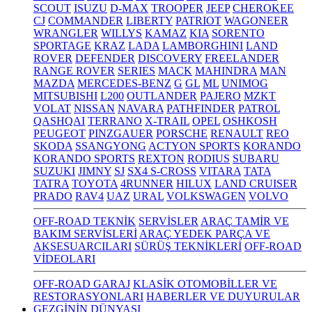
SCOUT
ISUZU
D-MAX
TROOPER
JEEP
CHEROKEE
CJ
COMMANDER
LIBERTY
PATRIOT
WAGONEER
WRANGLER
WILLYS
KAMAZ
KIA
SORENTO
SPORTAGE
KRAZ
LADA
LAMBORGHINI
LAND
ROVER
DEFENDER
DISCOVERY
FREELANDER
RANGE ROVER
SERIES
MACK
MAHINDRA
MAN
MAZDA
MERCEDES-BENZ
G
GL
ML
UNIMOG
MITSUBISHI
L200
OUTLANDER
PAJERO
MZKT
VOLAT
NISSAN
NAVARA
PATHFINDER
PATROL
QASHQAI
TERRANO
X-TRAIL
OPEL
OSHKOSH
PEUGEOT
PINZGAUER
PORSCHE
RENAULT
REO
SKODA
SSANGYONG
ACTYON SPORTS
KORANDO
KORANDO SPORTS
REXTON
RODIUS
SUBARU
SUZUKI
JIMNY
SJ
SX4 S-CROSS
VITARA
TATA
TATRA
TOYOTA
4RUNNER
HILUX
LAND CRUISER
PRADO
RAV4
UAZ
URAL
VOLKSWAGEN
VOLVO
OFF-ROAD TEKNİK
SERVİSLER
ARAÇ TAMİR VE
BAKIM SERVİSLERİ
ARAÇ YEDEK PARÇA VE
AKSESUARCILARI
SÜRÜŞ TEKNİKLERİ
OFF-ROAD
VİDEOLARI
OFF-ROAD GARAJ
KLASİK OTOMOBİLLER VE
RESTORASYONLARI
HABERLER VE DUYURULAR
GEZGİNİN DÜNYASI