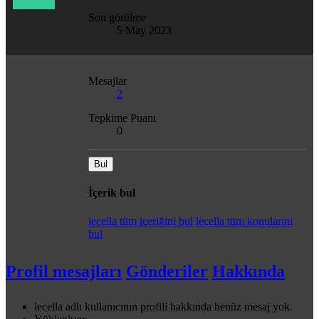
Son görülme
5 May 2023
Mesajlar
2
Tepkime Puanı
0
Bul
İçerik bul
lecella tüm içeriğini bul
lecella tüm konularını
bul
Profil mesajları
Gönderiler
Hakkında
lecella adlı kullanıcının profili hakkında henüz mesaj yok.