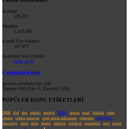
Konular
105,211
Mesajlar
1,535,093
Kayıtlı Üye Sayımız
167,077
Kaydolan Son Üyemiz
onder4159
Çevrimiçi üyeler
Şu anda çevrimiçi üye yok.
Toplam: 658 (Üye: 0, Ziyaretçi: 658)
POPÜLER KONU ETİKETLERİ
araç
2008
4x4
aku
ankara
antalya
aracın
arazi
bisiklet
çadır
defender
çekme
çekme karavan
cenk mirat pekcanattı
cherokee
discovery
dizel
doğa
duster
elektrik
fotoğraf
gezenbilir
gezi
gezisi