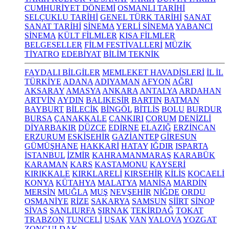
CUMHURİYET DÖNEMİ
OSMANLI TARİHİ
SELÇUKLU TARİHİ
GENEL TÜRK TARİHİ
SANAT
SANAT TARİHİ
SİNEMA
YERLİ SİNEMA
YABANCI
SİNEMA
KÜLT FİLMLER
KISA FİLMLER
BELGESELLER
FİLM FESTİVALLERİ
MÜZİK
TİYATRO
EDEBİYAT
BİLİM TEKNİK
FAYDALI BİLGİLER
MEMLEKET HAVADİSLERİ
İL İL
TÜRKİYE
ADANA
ADIYAMAN
AFYON
AĞRI
AKSARAY
AMASYA
ANKARA
ANTALYA
ARDAHAN
ARTVİN
AYDIN
BALIKESİR
BARTIN
BATMAN
BAYBURT
BİLECİK
BİNGÖL
BİTLİS
BOLU
BURDUR
BURSA
ÇANAKKALE
ÇANKIRI
ÇORUM
DENİZLİ
DİYARBAKIR
DÜZCE
EDİRNE
ELAZIĞ
ERZİNCAN
ERZURUM
ESKİŞEHİR
GAZİANTEP
GİRESUN
GÜMÜŞHANE
HAKKARİ
HATAY
IĞDIR
ISPARTA
İSTANBUL
İZMİR
KAHRAMANMARAŞ
KARABÜK
KARAMAN
KARS
KASTAMONU
KAYSERİ
KIRIKKALE
KIRKLARELİ
KIRŞEHİR
KİLİS
KOCAELİ
KONYA
KÜTAHYA
MALATYA
MANİSA
MARDİN
MERSİN
MUĞLA
MUŞ
NEVŞEHİR
NİĞDE
ORDU
OSMANİYE
RİZE
SAKARYA
SAMSUN
SİİRT
SİNOP
SİVAS
ŞANLIURFA
ŞIRNAK
TEKİRDAĞ
TOKAT
TRABZON
TUNCELİ
UŞAK
VAN
YALOVA
YOZGAT
ZONGULDAK