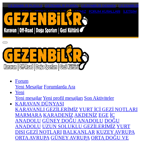
GEZENBİLİR PUSULA
|
GEZENBİLİR PORTAL
|
GEZENBİLİR DERNEK
|
GEZENBİLİR
MEDYA
|
SOSYAL MEDYA HESAPLARIMIZ
|
FORUM KURALLARI
|
İLETİŞİM
Forum
Yeni Mesajlar
Forumlarda Ara
Yeni
Yeni mesajlar
Yeni profil mesajları
Son Aktiviteler
KARAVAN DÜNYASI
KARAVANLI GEZİLERİMİZ
YURT İÇİ GEZİ NOTLARI
MARMARA
KARADENİZ
AKDENİZ
EGE
İÇ
ANADOLU
GÜNEY DOĞU ANADOLU
DOĞU
ANADOLU
UZUN SOLUKLU GEZİLERİMİZ
YURT
DIŞI GEZİ NOTLARI
BALKANLAR
KUZEY AVRUPA
ORTA AVRUPA
GÜNEY AVRUPA
ORTA DOĞU VE