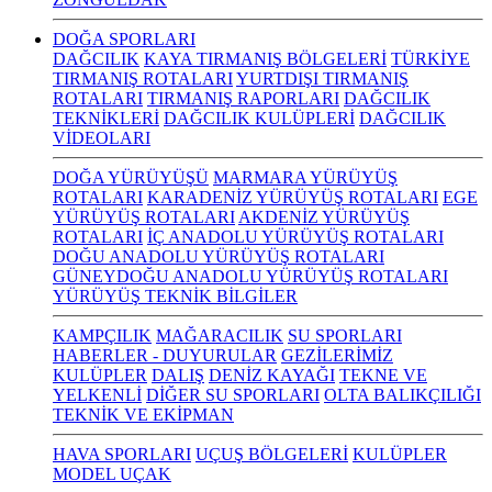
DOĞA SPORLARI
DAĞCILIK
KAYA TIRMANIŞ BÖLGELERİ
TÜRKİYE
TIRMANIŞ ROTALARI
YURTDIŞI TIRMANIŞ
ROTALARI
TIRMANIŞ RAPORLARI
DAĞCILIK
TEKNİKLERİ
DAĞCILIK KULÜPLERİ
DAĞCILIK
VİDEOLARI
DOĞA YÜRÜYÜŞÜ
MARMARA YÜRÜYÜŞ
ROTALARI
KARADENİZ YÜRÜYÜŞ ROTALARI
EGE
YÜRÜYÜŞ ROTALARI
AKDENİZ YÜRÜYÜŞ
ROTALARI
İÇ ANADOLU YÜRÜYÜŞ ROTALARI
DOĞU ANADOLU YÜRÜYÜŞ ROTALARI
GÜNEYDOĞU ANADOLU YÜRÜYÜŞ ROTALARI
YÜRÜYÜŞ TEKNİK BİLGİLER
KAMPÇILIK
MAĞARACILIK
SU SPORLARI
HABERLER - DUYURULAR
GEZİLERİMİZ
KULÜPLER
DALIŞ
DENİZ KAYAĞI
TEKNE VE
YELKENLİ
DİĞER SU SPORLARI
OLTA BALIKÇILIĞI
TEKNİK VE EKİPMAN
HAVA SPORLARI
UÇUŞ BÖLGELERİ
KULÜPLER
MODEL UÇAK