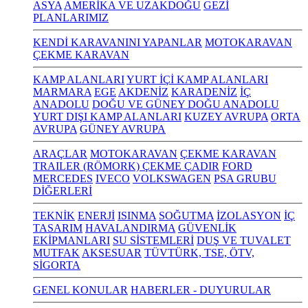
ASYA
AMERİKA VE UZAKDOĞU
GEZİ
PLANLARIMIZ
KENDİ KARAVANINI YAPANLAR
MOTOKARAVAN
ÇEKME KARAVAN
KAMP ALANLARI
YURT İÇİ KAMP ALANLARI
MARMARA
EGE
AKDENİZ
KARADENİZ
İÇ
ANADOLU
DOĞU VE GÜNEY DOĞU ANADOLU
YURT DIŞI KAMP ALANLARI
KUZEY AVRUPA
ORTA
AVRUPA
GÜNEY AVRUPA
ARAÇLAR
MOTOKARAVAN
ÇEKME KARAVAN
TRAILER (RÖMORK) ÇEKME ÇADIR
FORD
MERCEDES
IVECO
VOLKSWAGEN
PSA GRUBU
DİĞERLERİ
TEKNİK
ENERJİ
ISINMA
SOĞUTMA
İZOLASYON
İÇ
TASARIM
HAVALANDIRMA
GÜVENLİK
EKİPMANLARI
SU SİSTEMLERİ
DUŞ VE TUVALET
MUTFAK
AKSESUAR
TÜVTÜRK, TSE, ÖTV,
SİGORTA
GENEL KONULAR
HABERLER - DUYURULAR