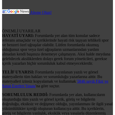
Abone Olun!
ÖNEMLİ UYARILAR
HAYATİ UYARI:
Forumlarda yer alan tüm konular sadece
referans amaçlıdır ve içeriklerinde hayati risk taşıyan tehlikeli spor
ve benzeri özel uğraşılar olabilir. Lütfen forumlarda okumuş
olduğunuz spor veya özel uğraşıların uzmanlarından yardım
almadan kendi başınıza denemeye çalışmayın. Aksi halde meydana
gelebilecek aksiliklerden dolayı gerek forum yöneticileri, gerekse
içerik yazarları hiçbir sorumluluk kabul etmeyeceklerdir.
TELİF UYARISI:
Forumlarda yayınlanan yazılı ve görsel
materyallerin tüm hakları ve sorumluluğu yazarlarına aittir. Bu
materyalleri izinsiz kopyalamak ve kullanmak
5846 sayılı Fikir ve
Sanat Eserleri Yasası
'na göre suçtur.
SORUMLULUK REDDİ:
Forumlarda yer alan, kullanıcıların
oluşturduğu tüm yazılı ve görsel içerik, görüş ve bilgilerin
doğruluğu, eksiksiz ve değişmez olduğu, yayınlanması ile ilgili yasal
yükümlülükler içeriği oluşturan kullanıcıya aittir. Bu içeriklerin,
görüş ve bilgilerin yanlışlık, eksiklik veya yasalarla düzenlenmiş