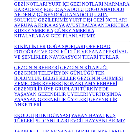
GEZİ NOTLARI
YURT İÇİ GEZİ NOTLARI
MARMARA
KARADENİZ
EGE
İÇ ANADOLU
DOĞU ANADOLU
AKDENİZ
GÜNEYDOĞU ANADOLU
UZUN
SOLUKLU GEZİLERİMİZ
YURT DIŞI GEZİ NOTLARI
AVRUPA
AFRİKA
ASYA
AVUSTRALYA
ANTARKTİKA
KUZEY AMERİKA
GÜNEY AMERİKA
KITALARARASI
GEZİ PLANLARIMIZ
ETKİNLİKLER
DOĞA SPORLARI
OFF-ROAD
FOTOĞRAF VE GEZİ
KÜLTÜR VE SANAT
FESTİVAL
VE ŞENLİKLER
NAVİGASYON
TİCARİ TURLAR
GEZGİNİN REHBERİ
GEZGİNİN KİTAPLIĞI
GEZGİNİN TELEVİZYON GÜNLÜĞÜ
TEK
BÖLÜMLÜK BELGESELLER
GEZGİNİN GURMESİ
YEME-İÇME REHBERİ
KONAKLAMA REHBERİ
GEZENBİLİR ÜYE GRUPLARI
TÜRKİYE'DE
YAŞAYAN GEZENBİLİR ÜYELERİ
YURTDIŞINDA
YAŞAYAN GEZENBİLİR ÜYELERİ
GEZENBİLİR
ANKETLERİ
EKOLOJİ
BİTKİ DÜNYASI
YABAN HAYAT
KUŞ
TÜRLERİ
SU CANLILARI
EVCİL HAYVANLARIMIZ
TARİH KÜLTÜR VE SANAT
TARİH
DÜNYA TARİHİ