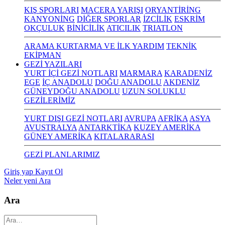
KIŞ SPORLARI
MACERA YARIŞI
ORYANTİRİNG
KANYONİNG
DİĞER SPORLAR
İZCİLİK
ESKRİM
OKÇULUK
BİNİCİLİK
ATICILIK
TRIATLON
ARAMA KURTARMA VE İLK YARDIM
TEKNİK
EKİPMAN
GEZİ YAZILARI
YURT İÇİ GEZİ NOTLARI
MARMARA
KARADENİZ
EGE
İÇ ANADOLU
DOĞU ANADOLU
AKDENİZ
GÜNEYDOĞU ANADOLU
UZUN SOLUKLU
GEZİLERİMİZ
YURT DIŞI GEZİ NOTLARI
AVRUPA
AFRİKA
ASYA
AVUSTRALYA
ANTARKTİKA
KUZEY AMERİKA
GÜNEY AMERİKA
KITALARARASI
GEZİ PLANLARIMIZ
Giriş yap
Kayıt Ol
Neler yeni
Ara
Ara