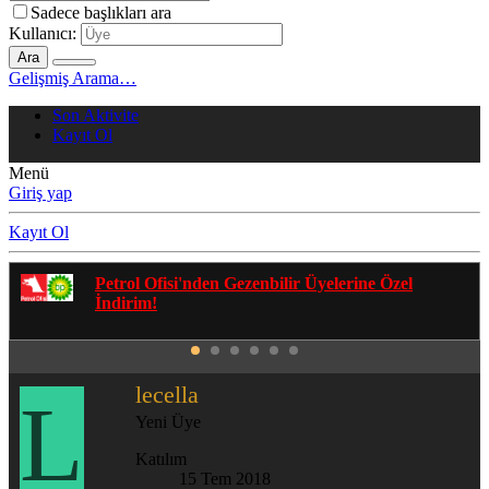
Sadece başlıkları ara
Kullanıcı:
Ara
Gelişmiş Arama…
Son Aktivite
Kayıt Ol
Menü
Giriş yap
Kayıt Ol
Gezenbilir Whatsapp Grupları'na Katılmak İçin
Tıklayın
lecella
L
Yeni Üye
Katılım
15 Tem 2018