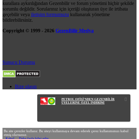
kurallara aykırılığından Gezenbilir ve forum yönetimi hiçbir şekilde
sorumlu değildir. Sorularınız için içeriği oluşturan üye ile irtibata
geçebilir veya
iletişim formumuzu
kullanarak yönetime
bildirebilirsiniz.
Copyright © 1999 - 2026
GezenBilir Medya
Sunucu Durumu
Bize ulaşın
PETROL OFİSİ'NDEN GEZENBİLİR
ÜYELERİNE ÖZEL İNDİRİM!
Bu site çerezler kullanır. Bu siteyi kullanmaya devam ederek çerez kullanımımızı kabul
etmiş olursunuz.
Kabul
Daha fazla bilgi edin…