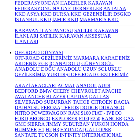
FEDERASYONDAN HABERLER
KARAVAN
FEDERASYONU'NA ÜYE DERNEKLER
ANTALYA
KKD
ASYA KKD
BURSA KKD
GEZENBİLİR DSGKD
İSTANBUL KKD
İZMİR KKD
MARMARİS KKD
KARAVAN İLAN PANOSU
SATILIK KARAVAN
İLANLARI
SATILIK KARAVAN AKSESUAR
İLANLARI
OFF-ROAD DÜNYASI
OFF-ROAD GEZİLERİMİZ
MARMARA
KARADENİZ
AKDENİZ
EGE
İÇ ANADOLU
GÜNEYDOĞU
ANADOLU
DOĞU ANADOLU
UZUN SOLUKLU
GEZİLERİMİZ
YURTDIŞI OFF-ROAD GEZİLERİMİZ
ARAZİ ARAÇLARI
ACMAT
ANADOL
AUDI
BEDFORD
BMW
CHERY
CHEVROLET
APACHE
AVALANCHE
BLAZER
CAPTIVA
DALLAS
SILVERADO
SUBURBAN
TAHOE
CITROEN
DACIA
DAIHATSU
FEROZA
TERIOS
DODGE
DURANGO
NITRO
POWERWAGON
RAM
S100
FIAT - IVECO
FORD
BRONCO
EXPLORER
F100
F250
RANGER
GAZ
GMC
SIERRA
JIMMY
SUBURBAN
YUKON
HONDA
HUMMER
H1
H2
H3
HYUNDAI
GALLOPER
SANTAFE
TUCSON
INFINITY
INTERNATIONAL