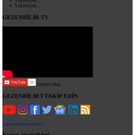
Yükleniyor…
Yükleniyor…
GEZENBİLİR TV
Abone Olun
GEZENBİLİR'İ TAKİP EDİN
Tüm Sosyal Medya Hesaplarımız
Forum istatistikleri