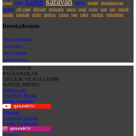
karavan
kamp
jeep
lastik
grand
model
motokaravan
motor
off road
offroad
otomatik
parça
road
rover
saat
şarj
satılık
suzuki
tapatalk
telsiz
türkiye
vitara
yag
yakıt
yardım
yükseltme
Destekçilerimiz
Hepgur Mali Müşavirlik
XL Print House
Günpay Stor Perde
Aspera Projeksiyon
GEZENBİLİR
BAĞLANTILAR
GİZLİLİK VE KULLANIM
SOSYAL MEDYA
Hakkımızda
Gezenbilir Pusula
Forum Kuralları
Yönetim
Gezenbilir Dernek
Üyelik Sözleşmesi
Haberler