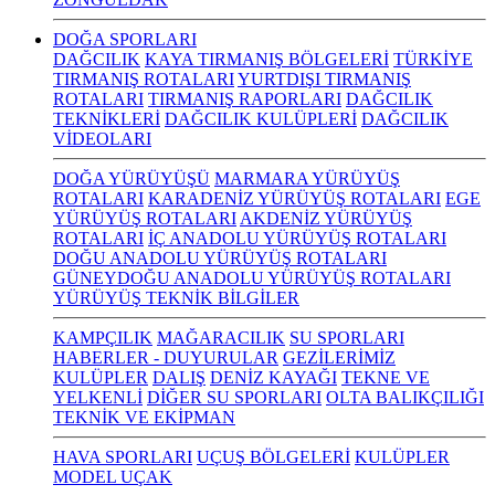
DOĞA SPORLARI
DAĞCILIK
KAYA TIRMANIŞ BÖLGELERİ
TÜRKİYE
TIRMANIŞ ROTALARI
YURTDIŞI TIRMANIŞ
ROTALARI
TIRMANIŞ RAPORLARI
DAĞCILIK
TEKNİKLERİ
DAĞCILIK KULÜPLERİ
DAĞCILIK
VİDEOLARI
DOĞA YÜRÜYÜŞÜ
MARMARA YÜRÜYÜŞ
ROTALARI
KARADENİZ YÜRÜYÜŞ ROTALARI
EGE
YÜRÜYÜŞ ROTALARI
AKDENİZ YÜRÜYÜŞ
ROTALARI
İÇ ANADOLU YÜRÜYÜŞ ROTALARI
DOĞU ANADOLU YÜRÜYÜŞ ROTALARI
GÜNEYDOĞU ANADOLU YÜRÜYÜŞ ROTALARI
YÜRÜYÜŞ TEKNİK BİLGİLER
KAMPÇILIK
MAĞARACILIK
SU SPORLARI
HABERLER - DUYURULAR
GEZİLERİMİZ
KULÜPLER
DALIŞ
DENİZ KAYAĞI
TEKNE VE
YELKENLİ
DİĞER SU SPORLARI
OLTA BALIKÇILIĞI
TEKNİK VE EKİPMAN
HAVA SPORLARI
UÇUŞ BÖLGELERİ
KULÜPLER
MODEL UÇAK