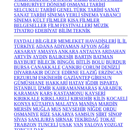
CUMHURİYET DÖNEMİ
OSMANLI TARİHİ
SELÇUKLU TARİHİ
GENEL TÜRK TARİHİ
SANAT
SANAT TARİHİ
SİNEMA
YERLİ SİNEMA
YABANCI
SİNEMA
KÜLT FİLMLER
KISA FİLMLER
BELGESELLER
FİLM FESTİVALLERİ
MÜZİK
TİYATRO
EDEBİYAT
BİLİM TEKNİK
FAYDALI BİLGİLER
MEMLEKET HAVADİSLERİ
İL İL
TÜRKİYE
ADANA
ADIYAMAN
AFYON
AĞRI
AKSARAY
AMASYA
ANKARA
ANTALYA
ARDAHAN
ARTVİN
AYDIN
BALIKESİR
BARTIN
BATMAN
BAYBURT
BİLECİK
BİNGÖL
BİTLİS
BOLU
BURDUR
BURSA
ÇANAKKALE
ÇANKIRI
ÇORUM
DENİZLİ
DİYARBAKIR
DÜZCE
EDİRNE
ELAZIĞ
ERZİNCAN
ERZURUM
ESKİŞEHİR
GAZİANTEP
GİRESUN
GÜMÜŞHANE
HAKKARİ
HATAY
IĞDIR
ISPARTA
İSTANBUL
İZMİR
KAHRAMANMARAŞ
KARABÜK
KARAMAN
KARS
KASTAMONU
KAYSERİ
KIRIKKALE
KIRKLARELİ
KIRŞEHİR
KİLİS
KOCAELİ
KONYA
KÜTAHYA
MALATYA
MANİSA
MARDİN
MERSİN
MUĞLA
MUŞ
NEVŞEHİR
NİĞDE
ORDU
OSMANİYE
RİZE
SAKARYA
SAMSUN
SİİRT
SİNOP
SİVAS
ŞANLIURFA
ŞIRNAK
TEKİRDAĞ
TOKAT
TRABZON
TUNCELİ
UŞAK
VAN
YALOVA
YOZGAT
ZONGULDAK