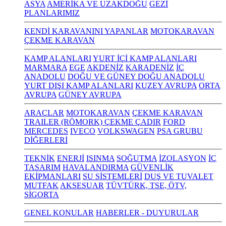
ASYA
AMERİKA VE UZAKDOĞU
GEZİ
PLANLARIMIZ
KENDİ KARAVANINI YAPANLAR
MOTOKARAVAN
ÇEKME KARAVAN
KAMP ALANLARI
YURT İÇİ KAMP ALANLARI
MARMARA
EGE
AKDENİZ
KARADENİZ
İÇ
ANADOLU
DOĞU VE GÜNEY DOĞU ANADOLU
YURT DIŞI KAMP ALANLARI
KUZEY AVRUPA
ORTA
AVRUPA
GÜNEY AVRUPA
ARAÇLAR
MOTOKARAVAN
ÇEKME KARAVAN
TRAILER (RÖMORK) ÇEKME ÇADIR
FORD
MERCEDES
IVECO
VOLKSWAGEN
PSA GRUBU
DİĞERLERİ
TEKNİK
ENERJİ
ISINMA
SOĞUTMA
İZOLASYON
İÇ
TASARIM
HAVALANDIRMA
GÜVENLİK
EKİPMANLARI
SU SİSTEMLERİ
DUŞ VE TUVALET
MUTFAK
AKSESUAR
TÜVTÜRK, TSE, ÖTV,
SİGORTA
GENEL KONULAR
HABERLER - DUYURULAR