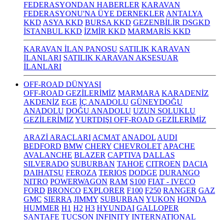
FEDERASYONDAN HABERLER
KARAVAN
FEDERASYONU'NA ÜYE DERNEKLER
ANTALYA
KKD
ASYA KKD
BURSA KKD
GEZENBİLİR DSGKD
İSTANBUL KKD
İZMİR KKD
MARMARİS KKD
KARAVAN İLAN PANOSU
SATILIK KARAVAN
İLANLARI
SATILIK KARAVAN AKSESUAR
İLANLARI
OFF-ROAD DÜNYASI
OFF-ROAD GEZİLERİMİZ
MARMARA
KARADENİZ
AKDENİZ
EGE
İÇ ANADOLU
GÜNEYDOĞU
ANADOLU
DOĞU ANADOLU
UZUN SOLUKLU
GEZİLERİMİZ
YURTDIŞI OFF-ROAD GEZİLERİMİZ
ARAZİ ARAÇLARI
ACMAT
ANADOL
AUDI
BEDFORD
BMW
CHERY
CHEVROLET
APACHE
AVALANCHE
BLAZER
CAPTIVA
DALLAS
SILVERADO
SUBURBAN
TAHOE
CITROEN
DACIA
DAIHATSU
FEROZA
TERIOS
DODGE
DURANGO
NITRO
POWERWAGON
RAM
S100
FIAT - IVECO
FORD
BRONCO
EXPLORER
F100
F250
RANGER
GAZ
GMC
SIERRA
JIMMY
SUBURBAN
YUKON
HONDA
HUMMER
H1
H2
H3
HYUNDAI
GALLOPER
SANTAFE
TUCSON
INFINITY
INTERNATIONAL