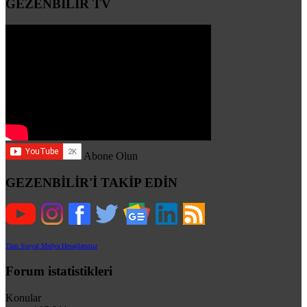
GEZENBİLİR TV
Abone Olun
GEZENBİLİR'İ TAKİP EDİN
Tüm Sosyal Medya Hesaplarımız
Forum istatistikleri
Konular