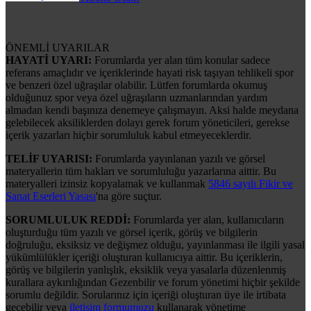
ÖNEMLİ UYARILAR
HAYATİ UYARI:
Forumlarda yer alan tüm konular sadece
referans amaçlıdır ve içeriklerinde hayati risk taşıyan tehlikeli spor
ve benzeri özel uğraşılar olabilir. Lütfen forumlarda okumuş
olduğunuz spor veya özel uğraşıların uzmanlarından yardım
almadan kendi başınıza denemeye çalışmayın. Aksi halde meydana
gelebilecek aksiliklerden dolayı gerek forum yöneticileri, gerekse
içerik yazarları hiçbir sorumluluk kabul etmeyeceklerdir.
TELİF UYARISI:
Forumlarda yayınlanan yazılı ve görsel
materyallerin tüm hakları ve sorumluluğu yazarlarına aittir. Bu
materyalleri izinsiz kopyalamak ve kullanmak
5846 sayılı Fikir ve
Sanat Eserleri Yasası
'na göre suçtur.
SORUMLULUK REDDİ:
Forumlarda yer alan, kullanıcıların
oluşturduğu tüm yazılı ve görsel içerik, görüş ve bilgilerin
doğruluğu, eksiksiz ve değişmez olduğu, yayınlanması ile ilgili yasal
yükümlülükler içeriği oluşturan kullanıcıya aittir. Bu içeriklerin,
görüş ve bilgilerin yanlışlık, eksiklik veya yasalarla düzenlenmiş
kurallara aykırılığından Gezenbilir ve forum yönetimi hiçbir şekilde
sorumlu değildir. Sorularınız için içeriği oluşturan üye ile irtibata
geçebilir veya
iletişim formumuzu
kullanarak yönetime