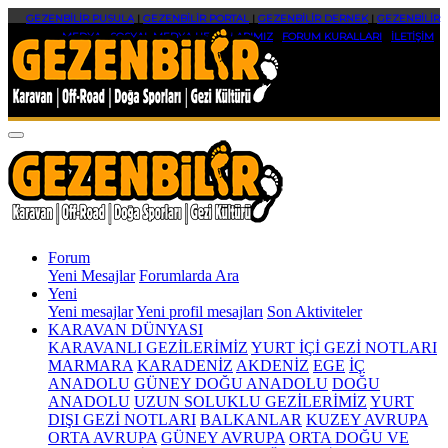
GEZENBİLİR PUSULA
|
GEZENBİLİR PORTAL
|
GEZENBİLİR DERNEK
|
GEZENBİLİR
MEDYA
|
SOSYAL MEDYA HESAPLARIMIZ
|
FORUM KURALLARI
|
İLETİŞİM
Forum
Yeni Mesajlar
Forumlarda Ara
Yeni
Yeni mesajlar
Yeni profil mesajları
Son Aktiviteler
KARAVAN DÜNYASI
KARAVANLI GEZİLERİMİZ
YURT İÇİ GEZİ NOTLARI
MARMARA
KARADENİZ
AKDENİZ
EGE
İÇ
ANADOLU
GÜNEY DOĞU ANADOLU
DOĞU
ANADOLU
UZUN SOLUKLU GEZİLERİMİZ
YURT
DIŞI GEZİ NOTLARI
BALKANLAR
KUZEY AVRUPA
ORTA AVRUPA
GÜNEY AVRUPA
ORTA DOĞU VE