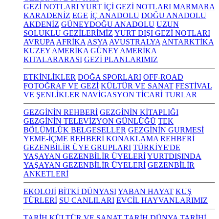
GEZİ NOTLARI
YURT İÇİ GEZİ NOTLARI
MARMARA
KARADENİZ
EGE
İÇ ANADOLU
DOĞU ANADOLU
AKDENİZ
GÜNEYDOĞU ANADOLU
UZUN
SOLUKLU GEZİLERİMİZ
YURT DIŞI GEZİ NOTLARI
AVRUPA
AFRİKA
ASYA
AVUSTRALYA
ANTARKTİKA
KUZEY AMERİKA
GÜNEY AMERİKA
KITALARARASI
GEZİ PLANLARIMIZ
ETKİNLİKLER
DOĞA SPORLARI
OFF-ROAD
FOTOĞRAF VE GEZİ
KÜLTÜR VE SANAT
FESTİVAL
VE ŞENLİKLER
NAVİGASYON
TİCARİ TURLAR
GEZGİNİN REHBERİ
GEZGİNİN KİTAPLIĞI
GEZGİNİN TELEVİZYON GÜNLÜĞÜ
TEK
BÖLÜMLÜK BELGESELLER
GEZGİNİN GURMESİ
YEME-İÇME REHBERİ
KONAKLAMA REHBERİ
GEZENBİLİR ÜYE GRUPLARI
TÜRKİYE'DE
YAŞAYAN GEZENBİLİR ÜYELERİ
YURTDIŞINDA
YAŞAYAN GEZENBİLİR ÜYELERİ
GEZENBİLİR
ANKETLERİ
EKOLOJİ
BİTKİ DÜNYASI
YABAN HAYAT
KUŞ
TÜRLERİ
SU CANLILARI
EVCİL HAYVANLARIMIZ
TARİH KÜLTÜR VE SANAT
TARİH
DÜNYA TARİHİ