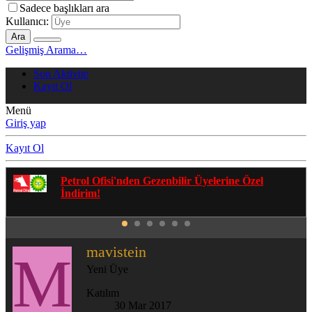
Sadece başlıkları ara
Kullanıcı:
Ara
Gelişmiş Arama…
Son Aktivite
Kayıt Ol
Menü
Giriş yap
Kayıt Ol
Gezenbilir Whatsapp Grupları'na Katılmak İçin
Tıklayın
mavistein
M
Yeni Üye
Katılım
30 Mar 2017