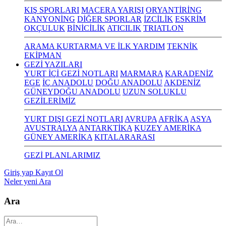
KIŞ SPORLARI
MACERA YARIŞI
ORYANTİRİNG
KANYONİNG
DİĞER SPORLAR
İZCİLİK
ESKRİM
OKÇULUK
BİNİCİLİK
ATICILIK
TRIATLON
ARAMA KURTARMA VE İLK YARDIM
TEKNİK
EKİPMAN
GEZİ YAZILARI
YURT İÇİ GEZİ NOTLARI
MARMARA
KARADENİZ
EGE
İÇ ANADOLU
DOĞU ANADOLU
AKDENİZ
GÜNEYDOĞU ANADOLU
UZUN SOLUKLU
GEZİLERİMİZ
YURT DIŞI GEZİ NOTLARI
AVRUPA
AFRİKA
ASYA
AVUSTRALYA
ANTARKTİKA
KUZEY AMERİKA
GÜNEY AMERİKA
KITALARARASI
GEZİ PLANLARIMIZ
Giriş yap
Kayıt Ol
Neler yeni
Ara
Ara