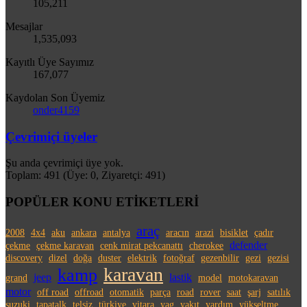
105,211
Mesajlar
1,535,093
Kayıtlı Üye Sayımız
167,077
Kaydolan Son Üyemiz
onder4159
Çevrimiçi üyeler
Şu anda çevrimiçi üye yok.
Toplam: 491 (Üye: 0, Ziyaretçi: 491)
POPÜLER KONU ETİKETLERİ
araç
2008
4x4
aku
ankara
antalya
aracın
arazi
bisiklet
çadır
defender
çekme
çekme karavan
cenk mirat pekcanattı
cherokee
discovery
dizel
doğa
duster
elektrik
fotoğraf
gezenbilir
gezi
gezisi
karavan
kamp
jeep
lastik
grand
model
motokaravan
motor
off road
offroad
otomatik
parça
road
rover
saat
şarj
satılık
suzuki
tapatalk
telsiz
türkiye
vitara
yag
yakıt
yardım
yükseltme