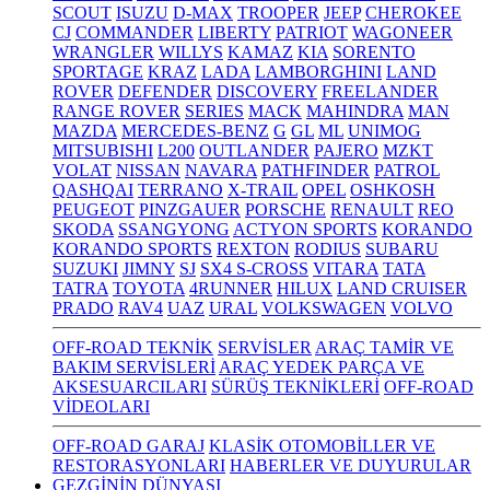
SCOUT
ISUZU
D-MAX
TROOPER
JEEP
CHEROKEE
CJ
COMMANDER
LIBERTY
PATRIOT
WAGONEER
WRANGLER
WILLYS
KAMAZ
KIA
SORENTO
SPORTAGE
KRAZ
LADA
LAMBORGHINI
LAND
ROVER
DEFENDER
DISCOVERY
FREELANDER
RANGE ROVER
SERIES
MACK
MAHINDRA
MAN
MAZDA
MERCEDES-BENZ
G
GL
ML
UNIMOG
MITSUBISHI
L200
OUTLANDER
PAJERO
MZKT
VOLAT
NISSAN
NAVARA
PATHFINDER
PATROL
QASHQAI
TERRANO
X-TRAIL
OPEL
OSHKOSH
PEUGEOT
PINZGAUER
PORSCHE
RENAULT
REO
SKODA
SSANGYONG
ACTYON SPORTS
KORANDO
KORANDO SPORTS
REXTON
RODIUS
SUBARU
SUZUKI
JIMNY
SJ
SX4 S-CROSS
VITARA
TATA
TATRA
TOYOTA
4RUNNER
HILUX
LAND CRUISER
PRADO
RAV4
UAZ
URAL
VOLKSWAGEN
VOLVO
OFF-ROAD TEKNİK
SERVİSLER
ARAÇ TAMİR VE
BAKIM SERVİSLERİ
ARAÇ YEDEK PARÇA VE
AKSESUARCILARI
SÜRÜŞ TEKNİKLERİ
OFF-ROAD
VİDEOLARI
OFF-ROAD GARAJ
KLASİK OTOMOBİLLER VE
RESTORASYONLARI
HABERLER VE DUYURULAR
GEZGİNİN DÜNYASI