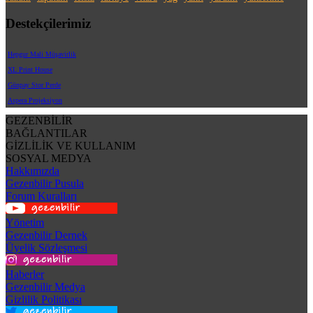
Destekçilerimiz
Hepgur Mali Müşavirlik
XL Print House
Günpay Stor Perde
Aspera Projeksiyon
GEZENBİLİR
BAĞLANTILAR
GİZLİLİK VE KULLANIM
SOSYAL MEDYA
Hakkımızda
Gezenbilir Pusula
Forum Kuralları
Yönetim
Gezenbilir Dernek
Üyelik Sözleşmesi
Haberler
Gezenbilir Medya
Gizlilik Politikası