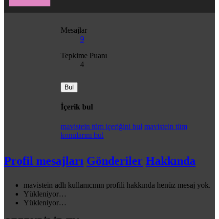
Mesajlar
9
Tepkime Puanı
4
Bul
İçerik bul
mavistein tüm içeriğini bul
mavistein tüm
konularını bul
Profil mesajları
Gönderiler
Hakkında
mavistein adlı kullanıcının profili hakkında henüz mesaj yok.
Yükleniyor…
Yükleniyor…