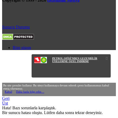
Copyright © 1999 - 2026
GezenBilir Medya
Sunucu Durumu
Bize ulaşın
PETROL OFİSİ'NDEN GEZENBİLİR
ÜYELERİNE ÖZEL İNDİRİM!
Bu site çerezler kullanır. Bu siteyi kullanmaya devam ederek çerez kullanımımızı kabul
etmiş olursunuz.
Kabul
Daha fazla bilgi edin…
Geri
Üst
Hata! Bazı sorunlarla karşılaştık.
Bir sunucu hatası oluştu. Lütfen daha sonra tekrar deneyiniz.