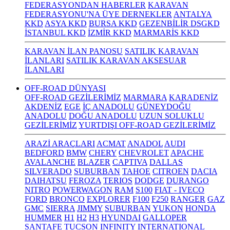
FEDERASYONDAN HABERLER
KARAVAN
FEDERASYONU'NA ÜYE DERNEKLER
ANTALYA
KKD
ASYA KKD
BURSA KKD
GEZENBİLİR DSGKD
İSTANBUL KKD
İZMİR KKD
MARMARİS KKD
KARAVAN İLAN PANOSU
SATILIK KARAVAN
İLANLARI
SATILIK KARAVAN AKSESUAR
İLANLARI
OFF-ROAD DÜNYASI
OFF-ROAD GEZİLERİMİZ
MARMARA
KARADENİZ
AKDENİZ
EGE
İÇ ANADOLU
GÜNEYDOĞU
ANADOLU
DOĞU ANADOLU
UZUN SOLUKLU
GEZİLERİMİZ
YURTDIŞI OFF-ROAD GEZİLERİMİZ
ARAZİ ARAÇLARI
ACMAT
ANADOL
AUDI
BEDFORD
BMW
CHERY
CHEVROLET
APACHE
AVALANCHE
BLAZER
CAPTIVA
DALLAS
SILVERADO
SUBURBAN
TAHOE
CITROEN
DACIA
DAIHATSU
FEROZA
TERIOS
DODGE
DURANGO
NITRO
POWERWAGON
RAM
S100
FIAT - IVECO
FORD
BRONCO
EXPLORER
F100
F250
RANGER
GAZ
GMC
SIERRA
JIMMY
SUBURBAN
YUKON
HONDA
HUMMER
H1
H2
H3
HYUNDAI
GALLOPER
SANTAFE
TUCSON
INFINITY
INTERNATIONAL