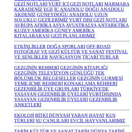
GEZİ NOTLARI
YURT İÇİ GEZİ NOTLARI
MARMARA
KARADENİZ
EGE
İÇ ANADOLU
DOĞU ANADOLU
AKDENİZ
GÜNEYDOĞU ANADOLU
UZUN
SOLUKLU GEZİLERİMİZ
YURT DIŞI GEZİ NOTLARI
AVRUPA
AFRİKA
ASYA
AVUSTRALYA
ANTARKTİKA
KUZEY AMERİKA
GÜNEY AMERİKA
KITALARARASI
GEZİ PLANLARIMIZ
ETKİNLİKLER
DOĞA SPORLARI
OFF-ROAD
FOTOĞRAF VE GEZİ
KÜLTÜR VE SANAT
FESTİVAL
VE ŞENLİKLER
NAVİGASYON
TİCARİ TURLAR
GEZGİNİN REHBERİ
GEZGİNİN KİTAPLIĞI
GEZGİNİN TELEVİZYON GÜNLÜĞÜ
TEK
BÖLÜMLÜK BELGESELLER
GEZGİNİN GURMESİ
YEME-İÇME REHBERİ
KONAKLAMA REHBERİ
GEZENBİLİR ÜYE GRUPLARI
TÜRKİYE'DE
YAŞAYAN GEZENBİLİR ÜYELERİ
YURTDIŞINDA
YAŞAYAN GEZENBİLİR ÜYELERİ
GEZENBİLİR
ANKETLERİ
EKOLOJİ
BİTKİ DÜNYASI
YABAN HAYAT
KUŞ
TÜRLERİ
SU CANLILARI
EVCİL HAYVANLARIMIZ
TARİH KÜLTÜR VE SANAT
TARİH
DÜNYA TARİHİ