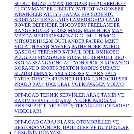
SCOUT
ISUZU
D-MAX
TROOPER
JEEP
CHEROKEE
CJ
COMMANDER
LIBERTY
PATRIOT
WAGONEER
WRANGLER
WILLYS
KAMAZ
KIA
SORENTO
SPORTAGE
KRAZ
LADA
LAMBORGHINI
LAND
ROVER
DEFENDER
DISCOVERY
FREELANDER
RANGE ROVER
SERIES
MACK
MAHINDRA
MAN
MAZDA
MERCEDES-BENZ
G
GL
ML
UNIMOG
MITSUBISHI
L200
OUTLANDER
PAJERO
MZKT
VOLAT
NISSAN
NAVARA
PATHFINDER
PATROL
QASHQAI
TERRANO
X-TRAIL
OPEL
OSHKOSH
PEUGEOT
PINZGAUER
PORSCHE
RENAULT
REO
SKODA
SSANGYONG
ACTYON SPORTS
KORANDO
KORANDO SPORTS
REXTON
RODIUS
SUBARU
SUZUKI
JIMNY
SJ
SX4 S-CROSS
VITARA
TATA
TATRA
TOYOTA
4RUNNER
HILUX
LAND CRUISER
PRADO
RAV4
UAZ
URAL
VOLKSWAGEN
VOLVO
OFF-ROAD TEKNİK
SERVİSLER
ARAÇ TAMİR VE
BAKIM SERVİSLERİ
ARAÇ YEDEK PARÇA VE
AKSESUARCILARI
SÜRÜŞ TEKNİKLERİ
OFF-ROAD
VİDEOLARI
OFF-ROAD GARAJ
KLASİK OTOMOBİLLER VE
RESTORASYONLARI
HABERLER VE DUYURULAR
GEZGİNİN DÜNYASI