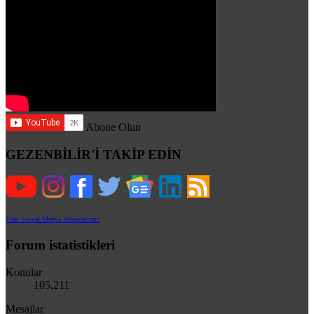
Abone Olun
GEZENBİLİR'İ TAKİP EDİN
Tüm Sosyal Medya Hesaplarımız
Forum istatistikleri
Konular
105,211
Mesajlar