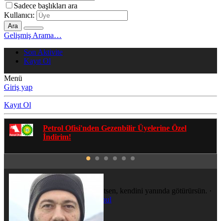
Sadece başlıkları ara
Kullanıcı:
Ara
Gelişmiş Arama…
Son Aktivite
Kayıt Ol
Menü
Giriş yap
Kayıt Ol
Gezenbilir Whatsapp Grupları'na Katılmak İçin
Tıklayın
mesuduz
Her nereye gitsen, kendini yanında götürürsün.
·
Konum
İstanbul
Katılım