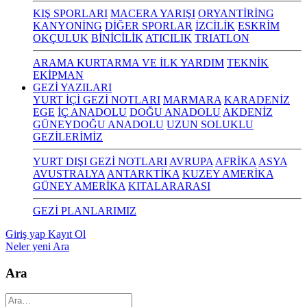
KIŞ SPORLARI
MACERA YARIŞI
ORYANTİRİNG
KANYONİNG
DİĞER SPORLAR
İZCİLİK
ESKRİM
OKÇULUK
BİNİCİLİK
ATICILIK
TRIATLON
ARAMA KURTARMA VE İLK YARDIM
TEKNİK
EKİPMAN
GEZİ YAZILARI
YURT İÇİ GEZİ NOTLARI
MARMARA
KARADENİZ
EGE
İÇ ANADOLU
DOĞU ANADOLU
AKDENİZ
GÜNEYDOĞU ANADOLU
UZUN SOLUKLU
GEZİLERİMİZ
YURT DIŞI GEZİ NOTLARI
AVRUPA
AFRİKA
ASYA
AVUSTRALYA
ANTARKTİKA
KUZEY AMERİKA
GÜNEY AMERİKA
KITALARARASI
GEZİ PLANLARIMIZ
Giriş yap
Kayıt Ol
Neler yeni
Ara
Ara