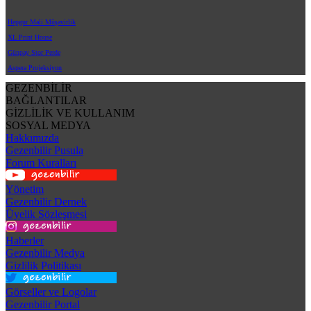
Hepgur Mali Müşavirlik
XL Print House
Günpay Stor Perde
Aspera Projeksiyon
GEZENBİLİR
BAĞLANTILAR
GİZLİLİK VE KULLANIM
SOSYAL MEDYA
Hakkımızda
Gezenbilir Pusula
Forum Kuralları
Yönetim
Gezenbilir Dernek
Üyelik Sözleşmesi
Haberler
Gezenbilir Medya
Gizlilik Politikası
Görseller ve Logolar
Gezenbilir Portal