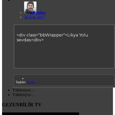
mesuduz
26 Kas 2017
<div class="bbWrapper">Likya Yolu
sevdası</div>
Tepkiler:
Gecko
Yükleniyor…
Yükleniyor…
GEZENBİLİR TV