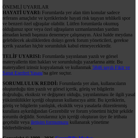
ÖNEMLİ UYARILAR
HAYATİ UYARI:
Forumlarda yer alan tüm konular sadece
referans amaçlıdır ve içeriklerinde hayati risk taşıyan tehlikeli spor
ve benzeri özel uğraşılar olabilir. Lütfen forumlarda okumuş
olduğunuz spor veya özel uğraşıların uzmanlarından yardım
almadan kendi başınıza denemeye çalışmayın. Aksi halde meydana
gelebilecek aksiliklerden dolayı gerek forum yöneticileri, gerekse
içerik yazarları hiçbir sorumluluk kabul etmeyeceklerdir.
TELİF UYARISI:
Forumlarda yayınlanan yazılı ve görsel
materyallerin tüm hakları ve sorumluluğu yazarlarına aittir. Bu
materyalleri izinsiz kopyalamak ve kullanmak
5846 sayılı Fikir ve
Sanat Eserleri Yasası
'na göre suçtur.
SORUMLULUK REDDİ:
Forumlarda yer alan, kullanıcıların
oluşturduğu tüm yazılı ve görsel içerik, görüş ve bilgilerin
doğruluğu, eksiksiz ve değişmez olduğu, yayınlanması ile ilgili yasal
yükümlülükler içeriği oluşturan kullanıcıya aittir. Bu içeriklerin,
görüş ve bilgilerin yanlışlık, eksiklik veya yasalarla düzenlenmiş
kurallara aykırılığından Gezenbilir ve forum yönetimi hiçbir şekilde
sorumlu değildir. Sorularınız için içeriği oluşturan üye ile irtibata
geçebilir veya
iletişim formumuzu
kullanarak yönetime
bildirebilirsiniz.