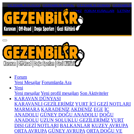
GEZENBİLİR PUSULA
|
GEZENBİLİR PORTAL
|
GEZENBİLİR DERNEK
|
GEZENBİLİR
MEDYA
|
SOSYAL MEDYA HESAPLARIMIZ
|
FORUM KURALLARI
|
İLETİŞİM
Forum
Yeni Mesajlar
Forumlarda Ara
Yeni
Yeni mesajlar
Yeni profil mesajları
Son Aktiviteler
KARAVAN DÜNYASI
KARAVANLI GEZİLERİMİZ
YURT İÇİ GEZİ NOTLARI
MARMARA
KARADENİZ
AKDENİZ
EGE
İÇ
ANADOLU
GÜNEY DOĞU ANADOLU
DOĞU
ANADOLU
UZUN SOLUKLU GEZİLERİMİZ
YURT
DIŞI GEZİ NOTLARI
BALKANLAR
KUZEY AVRUPA
ORTA AVRUPA
GÜNEY AVRUPA
ORTA DOĞU VE