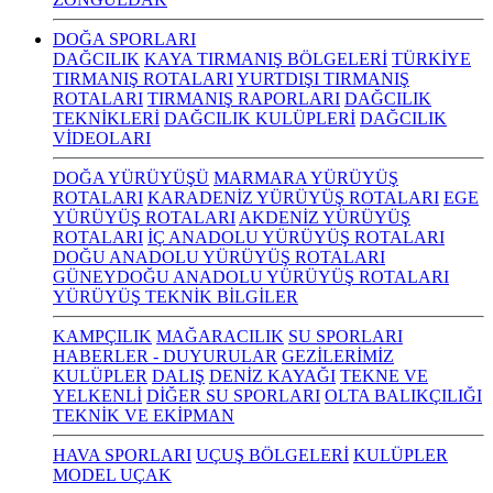
DOĞA SPORLARI
DAĞCILIK
KAYA TIRMANIŞ BÖLGELERİ
TÜRKİYE
TIRMANIŞ ROTALARI
YURTDIŞI TIRMANIŞ
ROTALARI
TIRMANIŞ RAPORLARI
DAĞCILIK
TEKNİKLERİ
DAĞCILIK KULÜPLERİ
DAĞCILIK
VİDEOLARI
DOĞA YÜRÜYÜŞÜ
MARMARA YÜRÜYÜŞ
ROTALARI
KARADENİZ YÜRÜYÜŞ ROTALARI
EGE
YÜRÜYÜŞ ROTALARI
AKDENİZ YÜRÜYÜŞ
ROTALARI
İÇ ANADOLU YÜRÜYÜŞ ROTALARI
DOĞU ANADOLU YÜRÜYÜŞ ROTALARI
GÜNEYDOĞU ANADOLU YÜRÜYÜŞ ROTALARI
YÜRÜYÜŞ TEKNİK BİLGİLER
KAMPÇILIK
MAĞARACILIK
SU SPORLARI
HABERLER - DUYURULAR
GEZİLERİMİZ
KULÜPLER
DALIŞ
DENİZ KAYAĞI
TEKNE VE
YELKENLİ
DİĞER SU SPORLARI
OLTA BALIKÇILIĞI
TEKNİK VE EKİPMAN
HAVA SPORLARI
UÇUŞ BÖLGELERİ
KULÜPLER
MODEL UÇAK