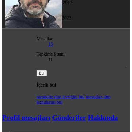
24 Kas 2017
Son görülme
27 Nis 2023
Mesajlar
15
Tepkime Puanı
11
Bul
İçerik bul
mesuduz tüm içeriğini bul
mesuduz tüm
konularını bul
Profil mesajları
Gönderiler
Hakkında