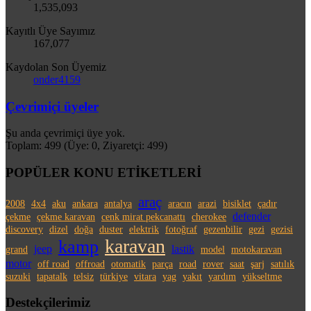
1,535,093
Kayıtlı Üye Sayımız
167,077
Kaydolan Son Üyemiz
onder4159
Çevrimiçi üyeler
Şu anda çevrimiçi üye yok.
Toplam: 499 (Üye: 0, Ziyaretçi: 499)
POPÜLER KONU ETİKETLERİ
araç
2008
4x4
aku
ankara
antalya
aracın
arazi
bisiklet
çadır
defender
çekme
çekme karavan
cenk mirat pekcanattı
cherokee
discovery
dizel
doğa
duster
elektrik
fotoğraf
gezenbilir
gezi
gezisi
karavan
kamp
jeep
lastik
grand
model
motokaravan
motor
off road
offroad
otomatik
parça
road
rover
saat
şarj
satılık
suzuki
tapatalk
telsiz
türkiye
vitara
yag
yakıt
yardım
yükseltme
Destekçilerimiz