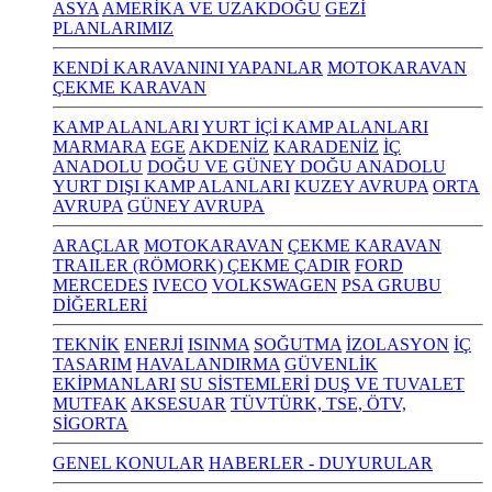
ASYA
AMERİKA VE UZAKDOĞU
GEZİ
PLANLARIMIZ
KENDİ KARAVANINI YAPANLAR
MOTOKARAVAN
ÇEKME KARAVAN
KAMP ALANLARI
YURT İÇİ KAMP ALANLARI
MARMARA
EGE
AKDENİZ
KARADENİZ
İÇ
ANADOLU
DOĞU VE GÜNEY DOĞU ANADOLU
YURT DIŞI KAMP ALANLARI
KUZEY AVRUPA
ORTA
AVRUPA
GÜNEY AVRUPA
ARAÇLAR
MOTOKARAVAN
ÇEKME KARAVAN
TRAILER (RÖMORK) ÇEKME ÇADIR
FORD
MERCEDES
IVECO
VOLKSWAGEN
PSA GRUBU
DİĞERLERİ
TEKNİK
ENERJİ
ISINMA
SOĞUTMA
İZOLASYON
İÇ
TASARIM
HAVALANDIRMA
GÜVENLİK
EKİPMANLARI
SU SİSTEMLERİ
DUŞ VE TUVALET
MUTFAK
AKSESUAR
TÜVTÜRK, TSE, ÖTV,
SİGORTA
GENEL KONULAR
HABERLER - DUYURULAR