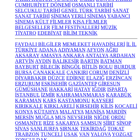
CUMHURİYET DÖNEMİ
OSMANLI TARİHİ
SELÇUKLU TARİHİ
GENEL TÜRK TARİHİ
SANAT
SANAT TARİHİ
SİNEMA
YERLİ SİNEMA
YABANCI
SİNEMA
KÜLT FİLMLER
KISA FİLMLER
BELGESELLER
FİLM FESTİVALLERİ
MÜZİK
TİYATRO
EDEBİYAT
BİLİM TEKNİK
FAYDALI BİLGİLER
MEMLEKET HAVADİSLERİ
İL İL
TÜRKİYE
ADANA
ADIYAMAN
AFYON
AĞRI
AKSARAY
AMASYA
ANKARA
ANTALYA
ARDAHAN
ARTVİN
AYDIN
BALIKESİR
BARTIN
BATMAN
BAYBURT
BİLECİK
BİNGÖL
BİTLİS
BOLU
BURDUR
BURSA
ÇANAKKALE
ÇANKIRI
ÇORUM
DENİZLİ
DİYARBAKIR
DÜZCE
EDİRNE
ELAZIĞ
ERZİNCAN
ERZURUM
ESKİŞEHİR
GAZİANTEP
GİRESUN
GÜMÜŞHANE
HAKKARİ
HATAY
IĞDIR
ISPARTA
İSTANBUL
İZMİR
KAHRAMANMARAŞ
KARABÜK
KARAMAN
KARS
KASTAMONU
KAYSERİ
KIRIKKALE
KIRKLARELİ
KIRŞEHİR
KİLİS
KOCAELİ
KONYA
KÜTAHYA
MALATYA
MANİSA
MARDİN
MERSİN
MUĞLA
MUŞ
NEVŞEHİR
NİĞDE
ORDU
OSMANİYE
RİZE
SAKARYA
SAMSUN
SİİRT
SİNOP
SİVAS
ŞANLIURFA
ŞIRNAK
TEKİRDAĞ
TOKAT
TRABZON
TUNCELİ
UŞAK
VAN
YALOVA
YOZGAT
ZONGULDAK