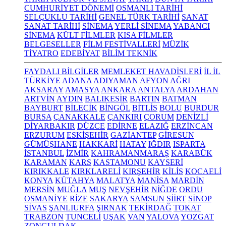
CUMHURİYET DÖNEMİ
OSMANLI TARİHİ
SELÇUKLU TARİHİ
GENEL TÜRK TARİHİ
SANAT
SANAT TARİHİ
SİNEMA
YERLİ SİNEMA
YABANCI
SİNEMA
KÜLT FİLMLER
KISA FİLMLER
BELGESELLER
FİLM FESTİVALLERİ
MÜZİK
TİYATRO
EDEBİYAT
BİLİM TEKNİK
FAYDALI BİLGİLER
MEMLEKET HAVADİSLERİ
İL İL
TÜRKİYE
ADANA
ADIYAMAN
AFYON
AĞRI
AKSARAY
AMASYA
ANKARA
ANTALYA
ARDAHAN
ARTVİN
AYDIN
BALIKESİR
BARTIN
BATMAN
BAYBURT
BİLECİK
BİNGÖL
BİTLİS
BOLU
BURDUR
BURSA
ÇANAKKALE
ÇANKIRI
ÇORUM
DENİZLİ
DİYARBAKIR
DÜZCE
EDİRNE
ELAZIĞ
ERZİNCAN
ERZURUM
ESKİŞEHİR
GAZİANTEP
GİRESUN
GÜMÜŞHANE
HAKKARİ
HATAY
IĞDIR
ISPARTA
İSTANBUL
İZMİR
KAHRAMANMARAŞ
KARABÜK
KARAMAN
KARS
KASTAMONU
KAYSERİ
KIRIKKALE
KIRKLARELİ
KIRŞEHİR
KİLİS
KOCAELİ
KONYA
KÜTAHYA
MALATYA
MANİSA
MARDİN
MERSİN
MUĞLA
MUŞ
NEVŞEHİR
NİĞDE
ORDU
OSMANİYE
RİZE
SAKARYA
SAMSUN
SİİRT
SİNOP
SİVAS
ŞANLIURFA
ŞIRNAK
TEKİRDAĞ
TOKAT
TRABZON
TUNCELİ
UŞAK
VAN
YALOVA
YOZGAT
ZONGULDAK