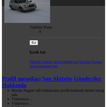
Mesajlar
516
Tepkime Puanı
8
Bul
İçerik bul
Mossin Nagant tüm içeriğini bul
Mossin Nagant
tüm konularını bul
Profil mesajları
Son Aktivite
Gönderiler
Hakkında
Mossin Nagant adlı kullanıcının profili hakkında henüz mesaj
yok.
Yükleniyor…
Yükleniyor…