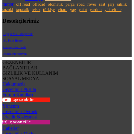
motor
off road
offroad
otomatik
parça
road
rover
saat
şarj
satılık
suzuki
tapatalk
telsiz
türkiye
vitara
yag
yakıt
yardım
yükseltme
Destekçilerimiz
Hepgur Mali Müşavirlik
XL Print House
Günpay Stor Perde
Aspera Projeksiyon
GEZENBİLİR
BAĞLANTILAR
GİZLİLİK VE KULLANIM
SOSYAL MEDYA
Hakkımızda
Gezenbilir Pusula
Forum Kuralları
Yönetim
Gezenbilir Dernek
Üyelik Sözleşmesi
Haberler
Gezenbilir Medya