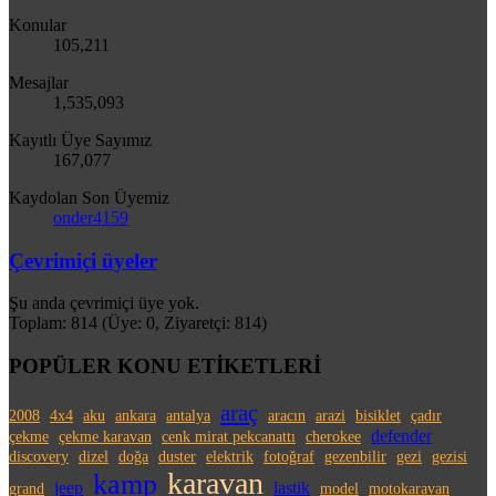
Konular
105,211
Mesajlar
1,535,093
Kayıtlı Üye Sayımız
167,077
Kaydolan Son Üyemiz
onder4159
Çevrimiçi üyeler
Şu anda çevrimiçi üye yok.
Toplam: 814 (Üye: 0, Ziyaretçi: 814)
POPÜLER KONU ETİKETLERİ
araç
2008
4x4
aku
ankara
antalya
aracın
arazi
bisiklet
çadır
defender
çekme
çekme karavan
cenk mirat pekcanattı
cherokee
discovery
dizel
doğa
duster
elektrik
fotoğraf
gezenbilir
gezi
gezisi
karavan
kamp
jeep
lastik
grand
model
motokaravan