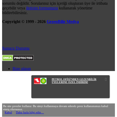
sorumlu değildir. Sorularınız için içeriği oluşturan üye ile irtibata
geçebilir veya
iletişim formumuzu
kullanarak yönetime
bildirebilirsiniz.
Copyright © 1999 - 2026
GezenBilir Medya
Sunucu Durumu
Bize ulaşın
PETROL OFİSİ'NDEN GEZENBİLİR
ÜYELERİNE ÖZEL İNDİRİM!
Bu site çerezler kullanır. Bu siteyi kullanmaya devam ederek çerez kullanımımızı kabul
etmiş olursunuz.
Kabul
Daha fazla bilgi edin…