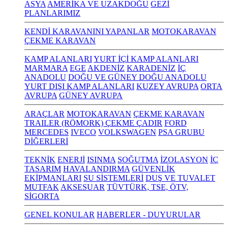
ASYA
AMERİKA VE UZAKDOĞU
GEZİ
PLANLARIMIZ
KENDİ KARAVANINI YAPANLAR
MOTOKARAVAN
ÇEKME KARAVAN
KAMP ALANLARI
YURT İÇİ KAMP ALANLARI
MARMARA
EGE
AKDENİZ
KARADENİZ
İÇ
ANADOLU
DOĞU VE GÜNEY DOĞU ANADOLU
YURT DIŞI KAMP ALANLARI
KUZEY AVRUPA
ORTA
AVRUPA
GÜNEY AVRUPA
ARAÇLAR
MOTOKARAVAN
ÇEKME KARAVAN
TRAILER (RÖMORK) ÇEKME ÇADIR
FORD
MERCEDES
IVECO
VOLKSWAGEN
PSA GRUBU
DİĞERLERİ
TEKNİK
ENERJİ
ISINMA
SOĞUTMA
İZOLASYON
İÇ
TASARIM
HAVALANDIRMA
GÜVENLİK
EKİPMANLARI
SU SİSTEMLERİ
DUŞ VE TUVALET
MUTFAK
AKSESUAR
TÜVTÜRK, TSE, ÖTV,
SİGORTA
GENEL KONULAR
HABERLER - DUYURULAR