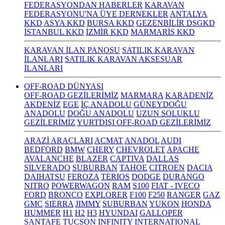
FEDERASYONDAN HABERLER
KARAVAN
FEDERASYONU'NA ÜYE DERNEKLER
ANTALYA
KKD
ASYA KKD
BURSA KKD
GEZENBİLİR DSGKD
İSTANBUL KKD
İZMİR KKD
MARMARİS KKD
KARAVAN İLAN PANOSU
SATILIK KARAVAN
İLANLARI
SATILIK KARAVAN AKSESUAR
İLANLARI
OFF-ROAD DÜNYASI
OFF-ROAD GEZİLERİMİZ
MARMARA
KARADENİZ
AKDENİZ
EGE
İÇ ANADOLU
GÜNEYDOĞU
ANADOLU
DOĞU ANADOLU
UZUN SOLUKLU
GEZİLERİMİZ
YURTDIŞI OFF-ROAD GEZİLERİMİZ
ARAZİ ARAÇLARI
ACMAT
ANADOL
AUDI
BEDFORD
BMW
CHERY
CHEVROLET
APACHE
AVALANCHE
BLAZER
CAPTIVA
DALLAS
SILVERADO
SUBURBAN
TAHOE
CITROEN
DACIA
DAIHATSU
FEROZA
TERIOS
DODGE
DURANGO
NITRO
POWERWAGON
RAM
S100
FIAT - IVECO
FORD
BRONCO
EXPLORER
F100
F250
RANGER
GAZ
GMC
SIERRA
JIMMY
SUBURBAN
YUKON
HONDA
HUMMER
H1
H2
H3
HYUNDAI
GALLOPER
SANTAFE
TUCSON
INFINITY
INTERNATIONAL