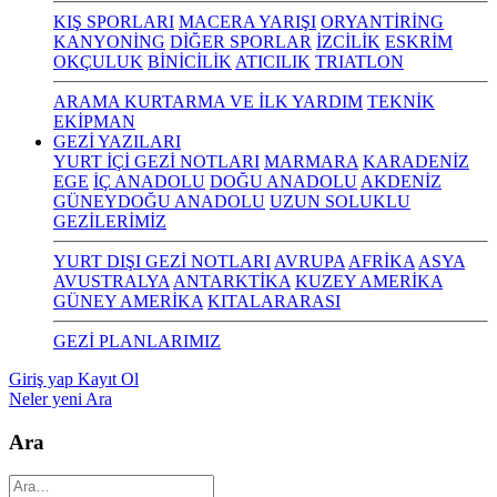
KIŞ SPORLARI
MACERA YARIŞI
ORYANTİRİNG
KANYONİNG
DİĞER SPORLAR
İZCİLİK
ESKRİM
OKÇULUK
BİNİCİLİK
ATICILIK
TRIATLON
ARAMA KURTARMA VE İLK YARDIM
TEKNİK
EKİPMAN
GEZİ YAZILARI
YURT İÇİ GEZİ NOTLARI
MARMARA
KARADENİZ
EGE
İÇ ANADOLU
DOĞU ANADOLU
AKDENİZ
GÜNEYDOĞU ANADOLU
UZUN SOLUKLU
GEZİLERİMİZ
YURT DIŞI GEZİ NOTLARI
AVRUPA
AFRİKA
ASYA
AVUSTRALYA
ANTARKTİKA
KUZEY AMERİKA
GÜNEY AMERİKA
KITALARARASI
GEZİ PLANLARIMIZ
Giriş yap
Kayıt Ol
Neler yeni
Ara
Ara