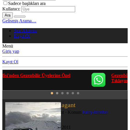
Sadece başlıkları ara
Kullanıcı:
Ara
Gelişmiş Arama…
Son Aktivite
Kayıt Ol
Menü
Giriş yap
Kayıt Ol
Gezenbilir Whatsapp Grupları'na Katılmak İçin
Tıklayın
Mossin Nagant
Mossin Nagant
·
Konum
hatay-istanbul
Katılım
22 Kas 2011