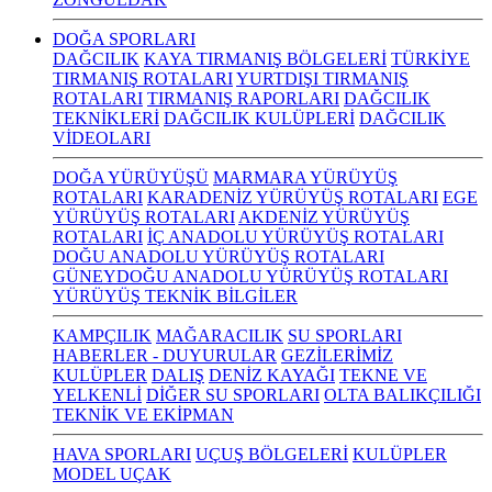
DOĞA SPORLARI
DAĞCILIK
KAYA TIRMANIŞ BÖLGELERİ
TÜRKİYE
TIRMANIŞ ROTALARI
YURTDIŞI TIRMANIŞ
ROTALARI
TIRMANIŞ RAPORLARI
DAĞCILIK
TEKNİKLERİ
DAĞCILIK KULÜPLERİ
DAĞCILIK
VİDEOLARI
DOĞA YÜRÜYÜŞÜ
MARMARA YÜRÜYÜŞ
ROTALARI
KARADENİZ YÜRÜYÜŞ ROTALARI
EGE
YÜRÜYÜŞ ROTALARI
AKDENİZ YÜRÜYÜŞ
ROTALARI
İÇ ANADOLU YÜRÜYÜŞ ROTALARI
DOĞU ANADOLU YÜRÜYÜŞ ROTALARI
GÜNEYDOĞU ANADOLU YÜRÜYÜŞ ROTALARI
YÜRÜYÜŞ TEKNİK BİLGİLER
KAMPÇILIK
MAĞARACILIK
SU SPORLARI
HABERLER - DUYURULAR
GEZİLERİMİZ
KULÜPLER
DALIŞ
DENİZ KAYAĞI
TEKNE VE
YELKENLİ
DİĞER SU SPORLARI
OLTA BALIKÇILIĞI
TEKNİK VE EKİPMAN
HAVA SPORLARI
UÇUŞ BÖLGELERİ
KULÜPLER
MODEL UÇAK