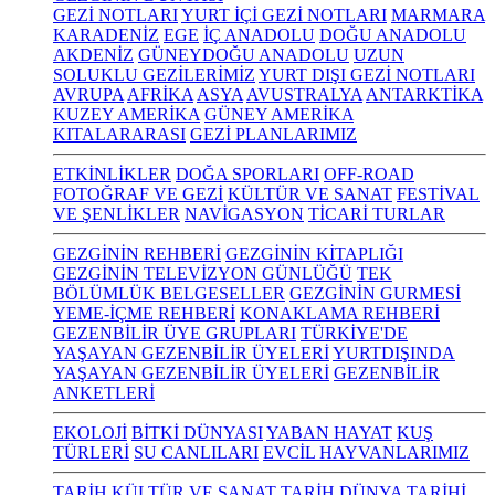
GEZİ NOTLARI
YURT İÇİ GEZİ NOTLARI
MARMARA
KARADENİZ
EGE
İÇ ANADOLU
DOĞU ANADOLU
AKDENİZ
GÜNEYDOĞU ANADOLU
UZUN
SOLUKLU GEZİLERİMİZ
YURT DIŞI GEZİ NOTLARI
AVRUPA
AFRİKA
ASYA
AVUSTRALYA
ANTARKTİKA
KUZEY AMERİKA
GÜNEY AMERİKA
KITALARARASI
GEZİ PLANLARIMIZ
ETKİNLİKLER
DOĞA SPORLARI
OFF-ROAD
FOTOĞRAF VE GEZİ
KÜLTÜR VE SANAT
FESTİVAL
VE ŞENLİKLER
NAVİGASYON
TİCARİ TURLAR
GEZGİNİN REHBERİ
GEZGİNİN KİTAPLIĞI
GEZGİNİN TELEVİZYON GÜNLÜĞÜ
TEK
BÖLÜMLÜK BELGESELLER
GEZGİNİN GURMESİ
YEME-İÇME REHBERİ
KONAKLAMA REHBERİ
GEZENBİLİR ÜYE GRUPLARI
TÜRKİYE'DE
YAŞAYAN GEZENBİLİR ÜYELERİ
YURTDIŞINDA
YAŞAYAN GEZENBİLİR ÜYELERİ
GEZENBİLİR
ANKETLERİ
EKOLOJİ
BİTKİ DÜNYASI
YABAN HAYAT
KUŞ
TÜRLERİ
SU CANLILARI
EVCİL HAYVANLARIMIZ
TARİH KÜLTÜR VE SANAT
TARİH
DÜNYA TARİHİ