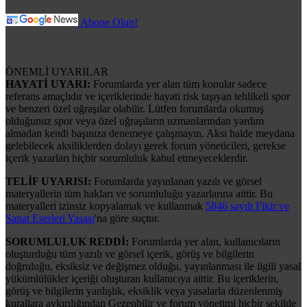
Abone Olun!
ÖNEMLİ UYARILAR
HAYATİ UYARI:
Forumlarda yer alan tüm konular sadece
referans amaçlıdır ve içeriklerinde hayati risk taşıyan tehlikeli spor
ve benzeri özel uğraşılar olabilir. Lütfen forumlarda okumuş
olduğunuz spor veya özel uğraşıların uzmanlarından yardım
almadan kendi başınıza denemeye çalışmayın. Aksi halde meydana
gelebilecek aksiliklerden dolayı gerek forum yöneticileri, gerekse
içerik yazarları hiçbir sorumluluk kabul etmeyeceklerdir.
TELİF UYARISI:
Forumlarda yayınlanan yazılı ve görsel
materyallerin tüm hakları ve sorumluluğu yazarlarına aittir. Bu
materyalleri izinsiz kopyalamak ve kullanmak
5846 sayılı Fikir ve
Sanat Eserleri Yasası
'na göre suçtur.
SORUMLULUK REDDİ:
Forumlarda yer alan, kullanıcıların
oluşturduğu tüm yazılı ve görsel içerik, görüş ve bilgilerin
doğruluğu, eksiksiz ve değişmez olduğu, yayınlanması ile ilgili yasal
yükümlülükler içeriği oluşturan kullanıcıya aittir. Bu içeriklerin,
görüş ve bilgilerin yanlışlık, eksiklik veya yasalarla düzenlenmiş
kurallara aykırılığından Gezenbilir ve forum yönetimi hiçbir şekilde