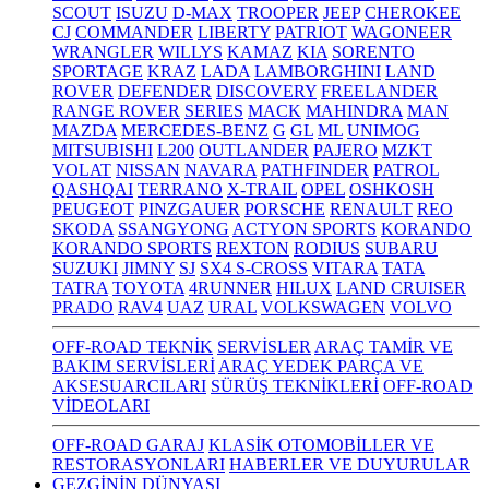
SCOUT
ISUZU
D-MAX
TROOPER
JEEP
CHEROKEE
CJ
COMMANDER
LIBERTY
PATRIOT
WAGONEER
WRANGLER
WILLYS
KAMAZ
KIA
SORENTO
SPORTAGE
KRAZ
LADA
LAMBORGHINI
LAND
ROVER
DEFENDER
DISCOVERY
FREELANDER
RANGE ROVER
SERIES
MACK
MAHINDRA
MAN
MAZDA
MERCEDES-BENZ
G
GL
ML
UNIMOG
MITSUBISHI
L200
OUTLANDER
PAJERO
MZKT
VOLAT
NISSAN
NAVARA
PATHFINDER
PATROL
QASHQAI
TERRANO
X-TRAIL
OPEL
OSHKOSH
PEUGEOT
PINZGAUER
PORSCHE
RENAULT
REO
SKODA
SSANGYONG
ACTYON SPORTS
KORANDO
KORANDO SPORTS
REXTON
RODIUS
SUBARU
SUZUKI
JIMNY
SJ
SX4 S-CROSS
VITARA
TATA
TATRA
TOYOTA
4RUNNER
HILUX
LAND CRUISER
PRADO
RAV4
UAZ
URAL
VOLKSWAGEN
VOLVO
OFF-ROAD TEKNİK
SERVİSLER
ARAÇ TAMİR VE
BAKIM SERVİSLERİ
ARAÇ YEDEK PARÇA VE
AKSESUARCILARI
SÜRÜŞ TEKNİKLERİ
OFF-ROAD
VİDEOLARI
OFF-ROAD GARAJ
KLASİK OTOMOBİLLER VE
RESTORASYONLARI
HABERLER VE DUYURULAR
GEZGİNİN DÜNYASI