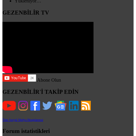
Yükleniyor…
GEZENBİLİR TV
Abone Olun
GEZENBİLİR'İ TAKİP EDİN
Tüm Sosyal Medya Hesaplarımız
Forum istatistikleri