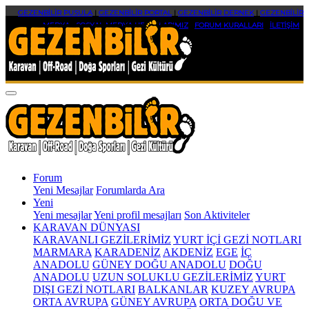
GEZENBİLİR PUSULA
|
GEZENBİLİR PORTAL
|
GEZENBİLİR DERNEK
|
GEZENBİLİR
MEDYA
|
SOSYAL MEDYA HESAPLARIMIZ
|
FORUM KURALLARI
|
İLETİŞİM
Forum
Yeni Mesajlar
Forumlarda Ara
Yeni
Yeni mesajlar
Yeni profil mesajları
Son Aktiviteler
KARAVAN DÜNYASI
KARAVANLI GEZİLERİMİZ
YURT İÇİ GEZİ NOTLARI
MARMARA
KARADENİZ
AKDENİZ
EGE
İÇ
ANADOLU
GÜNEY DOĞU ANADOLU
DOĞU
ANADOLU
UZUN SOLUKLU GEZİLERİMİZ
YURT
DIŞI GEZİ NOTLARI
BALKANLAR
KUZEY AVRUPA
ORTA AVRUPA
GÜNEY AVRUPA
ORTA DOĞU VE