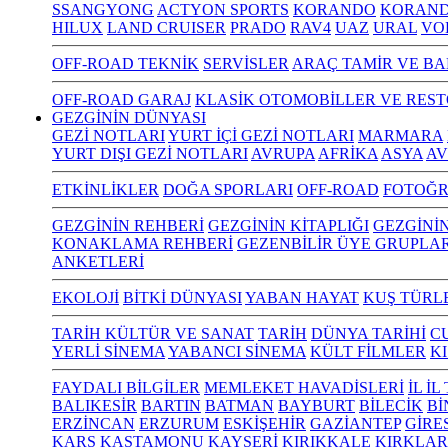
SSANGYONG
ACTYON SPORTS
KORANDO
KORAND
HILUX
LAND CRUISER
PRADO
RAV4
UAZ
URAL
VO
OFF-ROAD TEKNİK
SERVİSLER
ARAÇ TAMİR VE BA
OFF-ROAD GARAJ
KLASİK OTOMOBİLLER VE RES
GEZGİNİN DÜNYASI
GEZİ NOTLARI
YURT İÇİ GEZİ NOTLARI
MARMARA
YURT DIŞI GEZİ NOTLARI
AVRUPA
AFRİKA
ASYA
AV
ETKİNLİKLER
DOĞA SPORLARI
OFF-ROAD
FOTOĞR
GEZGİNİN REHBERİ
GEZGİNİN KİTAPLIĞI
GEZGİNİ
KONAKLAMA REHBERİ
GEZENBİLİR ÜYE GRUPLAR
ANKETLERİ
EKOLOJİ
BİTKİ DÜNYASI
YABAN HAYAT
KUŞ TÜRL
TARİH KÜLTÜR VE SANAT
TARİH
DÜNYA TARİHİ
C
YERLİ SİNEMA
YABANCI SİNEMA
KÜLT FİLMLER
K
FAYDALI BİLGİLER
MEMLEKET HAVADİSLERİ
İL İ
BALIKESİR
BARTIN
BATMAN
BAYBURT
BİLECİK
Bİ
ERZİNCAN
ERZURUM
ESKİŞEHİR
GAZİANTEP
GİRE
KARS
KASTAMONU
KAYSERİ
KIRIKKALE
KIRKLAR