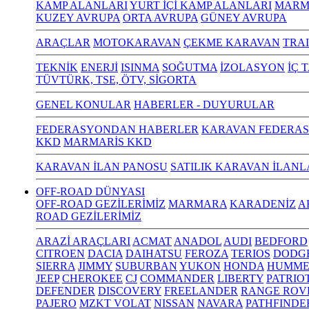
KAMP ALANLARI
YURT İÇİ KAMP ALANLARI
MARM
KUZEY AVRUPA
ORTA AVRUPA
GÜNEY AVRUPA
ARAÇLAR
MOTOKARAVAN
ÇEKME KARAVAN
TRA
TEKNİK
ENERJİ
ISINMA
SOĞUTMA
İZOLASYON
İÇ 
TÜVTÜRK, TSE, ÖTV, SİGORTA
GENEL KONULAR
HABERLER - DUYURULAR
FEDERASYONDAN HABERLER
KARAVAN FEDERAS
KKD
MARMARİS KKD
KARAVAN İLAN PANOSU
SATILIK KARAVAN İLANL
OFF-ROAD DÜNYASI
OFF-ROAD GEZİLERİMİZ
MARMARA
KARADENİZ
A
ROAD GEZİLERİMİZ
ARAZİ ARAÇLARI
ACMAT
ANADOL
AUDI
BEDFORD
CITROEN
DACIA
DAIHATSU
FEROZA
TERIOS
DODG
SIERRA
JIMMY
SUBURBAN
YUKON
HONDA
HUMME
JEEP
CHEROKEE
CJ
COMMANDER
LIBERTY
PATRIO
DEFENDER
DISCOVERY
FREELANDER
RANGE ROV
PAJERO
MZKT VOLAT
NISSAN
NAVARA
PATHFINDE