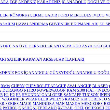
ARA
EGE
AKDENİZ
KARADENİZ
İÇ ANADOLU
DOĞU VE 
ILER (RÖMORK) ÇEKME ÇADIR
FORD
MERCEDES
IVECO
V
TASARIM
HAVALANDIRMA
GÜVENLİK EKİPMANLARI
SU S
YONU'NA ÜYE DERNEKLER
ANTALYA KKD
ASYA KKD
BU
ARI
SATILIK KARAVAN AKSESUAR İLANLARI
KDENİZ
EGE
İÇ ANADOLU
GÜNEYDOĞU ANADOLU
DOĞU
BMW
CHERY
CHEVROLET
APACHE
AVALANCHE
BLAZER
E
DURANGO
NITRO
POWERWAGON
RAM
S100
FIAT - IVECO
R
H1
H2
H3
HYUNDAI
GALLOPER
SANTAFE
TUCSON
INFI
T
WAGONEER
WRANGLER
WILLYS
KAMAZ
KIA
SORENTO
ER
SERIES
MACK
MAHINDRA
MAN
MAZDA
MERCEDES-BE
R
PATROL
QASHQAI
TERRANO
X-TRAIL
OPEL
OSHKOSH
P