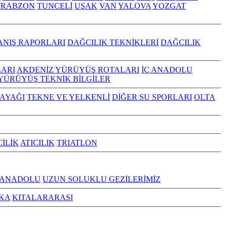
TRABZON
TUNCELİ
UŞAK
VAN
YALOVA
YOZGAT
ANIŞ RAPORLARI
DAĞCILIK TEKNİKLERİ
DAĞCILIK
ARI
AKDENİZ YÜRÜYÜŞ ROTALARI
İÇ ANADOLU
YÜRÜYÜŞ TEKNİK BİLGİLER
KAYAĞI
TEKNE VE YELKENLİ
DİĞER SU SPORLARI
OLTA
CİLİK
ATICILIK
TRIATLON
 ANADOLU
UZUN SOLUKLU GEZİLERİMİZ
KA
KITALARARASI