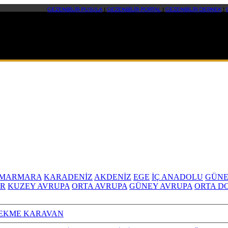
GEZENBİLİR PUSULA
|
GEZENBİLİR PORTAL
|
GEZENBİLİR DERNEK
|
MARMARA
KARADENİZ
AKDENİZ
EGE
İÇ ANADOLU
GÜNE
R
KUZEY AVRUPA
ORTA AVRUPA
GÜNEY AVRUPA
ORTA D
EKME KARAVAN