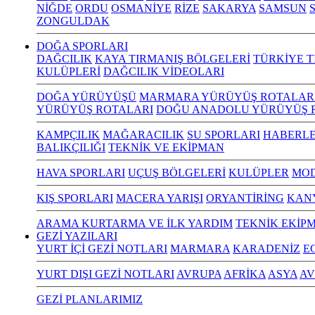
NİĞDE
ORDU
OSMANİYE
RİZE
SAKARYA
SAMSUN
S
ZONGULDAK
DOĞA SPORLARI
DAĞCILIK
KAYA TIRMANIŞ BÖLGELERİ
TÜRKİYE T
KULÜPLERİ
DAĞCILIK VİDEOLARI
DOĞA YÜRÜYÜŞÜ
MARMARA YÜRÜYÜŞ ROTALAR
YÜRÜYÜŞ ROTALARI
DOĞU ANADOLU YÜRÜYÜŞ 
KAMPÇILIK
MAĞARACILIK
SU SPORLARI
HABERLE
BALIKÇILIĞI
TEKNİK VE EKİPMAN
HAVA SPORLARI
UÇUŞ BÖLGELERİ
KULÜPLER
MOD
KIŞ SPORLARI
MACERA YARIŞI
ORYANTİRİNG
KAN
ARAMA KURTARMA VE İLK YARDIM
TEKNİK EKİP
GEZİ YAZILARI
YURT İÇİ GEZİ NOTLARI
MARMARA
KARADENİZ
E
YURT DIŞI GEZİ NOTLARI
AVRUPA
AFRİKA
ASYA
AV
GEZİ PLANLARIMIZ