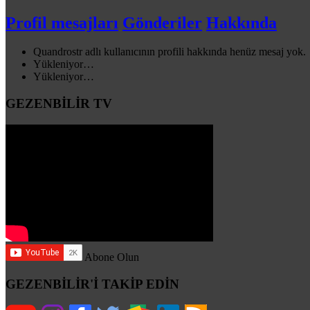
Profil mesajları
Gönderiler
Hakkında
Quandrostr adlı kullanıcının profili hakkında henüz mesaj yok.
Yükleniyor…
Yükleniyor…
GEZENBİLİR TV
Abone Olun
GEZENBİLİR'İ TAKİP EDİN