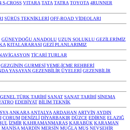
4 S-CROSS
VITARA
TATA
TATRA
TOYOTA
4RUNNER
RI
SÜRÜŞ TEKNİKLERİ
OFF-ROAD VİDEOLARI
Z
GÜNEYDOĞU ANADOLU
UZUN SOLUKLU GEZİLERİMİZ
KA
KITALARARASI
GEZİ PLANLARIMIZ
NAVİGASYON
TİCARİ TURLAR
GEZGİNİN GURMESİ
YEME-İÇME REHBERİ
NDA YAŞAYAN GEZENBİLİR ÜYELERİ
GEZENBİLİR
GENEL TÜRK TARİHİ
SANAT
SANAT TARİHİ
SİNEMA
YATRO
EDEBİYAT
BİLİM TEKNİK
SYA
ANKARA
ANTALYA
ARDAHAN
ARTVİN
AYDIN
I
ÇORUM
DENİZLİ
DİYARBAKIR
DÜZCE
EDİRNE
ELAZIĞ
BUL
İZMİR
KAHRAMANMARAŞ
KARABÜK
KARAMAN
A
MANİSA
MARDİN
MERSİN
MUĞLA
MUŞ
NEVŞEHİR