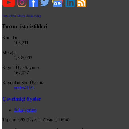
Tüm Sosyal Medya Hesaplarımız
Forum istatistikleri
Konular
105,211
Mesajlar
1,535,093
Kayıtlı Üye Sayımız
167,077
Kaydolan Son Üyemiz
onder4159
Çevrimiçi üyeler
dolaşıyorum
Toplam: 695 (Üye: 1, Ziyaretçi: 694)