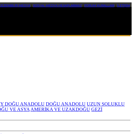
GEZENBİLİR MEDYA
|
SOSYAL MEDYA HESAPLARIMIZ
|
FORUM KURALLARI
|
İLETİŞİM
Y DOĞU ANADOLU
DOĞU ANADOLU
UZUN SOLUKLU
OĞU VE ASYA
AMERİKA VE UZAKDOĞU
GEZİ