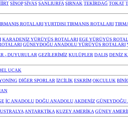
İİRT
SİNOP
SİVAS
ŞANLIURFA
ŞIRNAK
TEKİRDAĞ
TOKAT
IRMANIŞ ROTALARI
YURTDIŞI TIRMANIŞ ROTALARI
TIRM
I
KARADENİZ YÜRÜYÜŞ ROTALARI
EGE YÜRÜYÜŞ ROTAL
ROTALARI
GÜNEYDOĞU ANADOLU YÜRÜYÜŞ ROTALARI
R - DUYURULAR
GEZİLERİMİZ
KULÜPLER
DALIŞ
DENİZ 
EL UÇAK
YONİNG
DİĞER SPORLAR
İZCİLİK
ESKRİM
OKÇULUK
BİNİ
MAN
GE
İÇ ANADOLU
DOĞU ANADOLU
AKDENİZ
GÜNEYDOĞU
USTRALYA
ANTARKTİKA
KUZEY AMERİKA
GÜNEY AMERİ