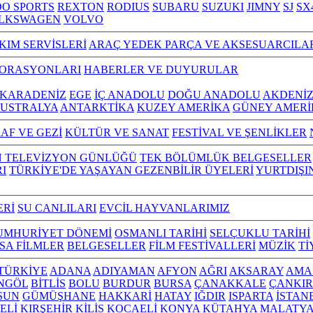
O SPORTS
REXTON
RODIUS
SUBARU
SUZUKI
JIMNY
SJ
SX
LKSWAGEN
VOLVO
KIM SERVİSLERİ
ARAÇ YEDEK PARÇA VE AKSESUARCILA
TORASYONLARI
HABERLER VE DUYURULAR
KARADENİZ
EGE
İÇ ANADOLU
DOĞU ANADOLU
AKDENİ
USTRALYA
ANTARKTİKA
KUZEY AMERİKA
GÜNEY AMERİ
AF VE GEZİ
KÜLTÜR VE SANAT
FESTİVAL VE ŞENLİKLER
N TELEVİZYON GÜNLÜĞÜ
TEK BÖLÜMLÜK BELGESELLER
I
TÜRKİYE'DE YAŞAYAN GEZENBİLİR ÜYELERİ
YURTDIŞI
ERİ
SU CANLILARI
EVCİL HAYVANLARIMIZ
UMHURİYET DÖNEMİ
OSMANLI TARİHİ
SELÇUKLU TARİHİ
ISA FİLMLER
BELGESELLER
FİLM FESTİVALLERİ
MÜZİK
Tİ
L TÜRKİYE
ADANA
ADIYAMAN
AFYON
AĞRI
AKSARAY
AMA
NGÖL
BİTLİS
BOLU
BURDUR
BURSA
ÇANAKKALE
ÇANKIR
SUN
GÜMÜŞHANE
HAKKARİ
HATAY
IĞDIR
ISPARTA
İSTAN
ELİ
KIRŞEHİR
KİLİS
KOCAELİ
KONYA
KÜTAHYA
MALATY