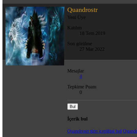
Quandrostr
Yeni Üye
Katılım
18 Tem 2019
Son görülme
27 Mar 2022
Mesajlar
4
Tepkime Puanı
0
Bul
İçerik bul
Quandrostr tüm içeriğini bul
Quandr