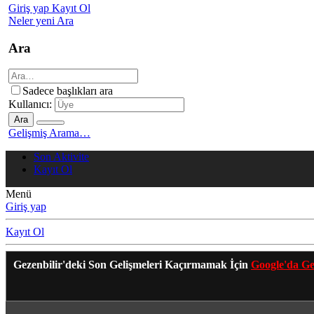
Giriş yap
Kayıt Ol
Neler yeni
Ara
Ara
Sadece başlıkları ara
Kullanıcı:
Ara
Gelişmiş Arama…
Son Aktivite
Kayıt Ol
Menü
Giriş yap
Kayıt Ol
Gezenbilir'deki Son Gelişmeleri Kaçırmamak İçin
Google'da Ge