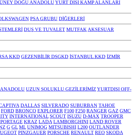
GÜNEY DOĞU ANADOLU
YURT DIŞI KAMP ALANLARI
OLKSWAGEN
PSA GRUBU
DİĞERLERİ
İSTEMLERİ
DUŞ VE TUVALET
MUTFAK
AKSESUAR
RSA KKD
GEZENBİLİR DSGKD
İSTANBUL KKD
İZMİR
 ANADOLU
UZUN SOLUKLU GEZİLERİMİZ
YURTDIŞI OFF-
CAPTIVA
DALLAS
SILVERADO
SUBURBAN
TAHOE
FORD
BRONCO
EXPLORER
F100
F250
RANGER
GAZ
GMC
NITY
INTERNATIONAL
SCOUT
ISUZU
D-MAX
TROOPER
SPORTAGE
KRAZ
LADA
LAMBORGHINI
LAND ROVER
NZ
G
GL
ML
UNIMOG
MITSUBISHI
L200
OUTLANDER
EUGEOT
PINZGAUER
PORSCHE
RENAULT
REO
SKODA