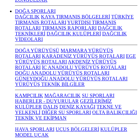
DOĞA SPORLARI
DAĞCILIK
KAYA TIRMANIŞ BÖLGELERİ
TÜRKİYE
TIRMANIŞ ROTALARI
YURTDIŞI TIRMANIŞ
ROTALARI
TIRMANIŞ RAPORLARI
DAĞCILIK
TEKNİKLERİ
DAĞCILIK KULÜPLERİ
DAĞCILIK
VİDEOLARI
DOĞA YÜRÜYÜŞÜ
MARMARA YÜRÜYÜŞ
ROTALARI
KARADENİZ YÜRÜYÜŞ ROTALARI
EGE
YÜRÜYÜŞ ROTALARI
AKDENİZ YÜRÜYÜŞ
ROTALARI
İÇ ANADOLU YÜRÜYÜŞ ROTALARI
DOĞU ANADOLU YÜRÜYÜŞ ROTALARI
GÜNEYDOĞU ANADOLU YÜRÜYÜŞ ROTALARI
YÜRÜYÜŞ TEKNİK BİLGİLER
KAMPÇILIK
MAĞARACILIK
SU SPORLARI
HABERLER - DUYURULAR
GEZİLERİMİZ
KULÜPLER
DALIŞ
DENİZ KAYAĞI
TEKNE VE
YELKENLİ
DİĞER SU SPORLARI
OLTA BALIKÇILIĞI
TEKNİK VE EKİPMAN
HAVA SPORLARI
UÇUŞ BÖLGELERİ
KULÜPLER
MODEL UÇAK