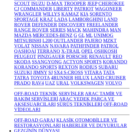
SCOUT
ISUZU
D-MAX
TROOPER
JEEP
CHEROKEE
CJ
COMMANDER
LIBERTY
PATRIOT
WAGONEER
WRANGLER
WILLYS
KAMAZ
KIA
SORENTO
SPORTAGE
KRAZ
LADA
LAMBORGHINI
LAND
ROVER
DEFENDER
DISCOVERY
FREELANDER
RANGE ROVER
SERIES
MACK
MAHINDRA
MAN
MAZDA
MERCEDES-BENZ
G
GL
ML
UNIMOG
MITSUBISHI
L200
OUTLANDER
PAJERO
MZKT
VOLAT
NISSAN
NAVARA
PATHFINDER
PATROL
QASHQAI
TERRANO
X-TRAIL
OPEL
OSHKOSH
PEUGEOT
PINZGAUER
PORSCHE
RENAULT
REO
SKODA
SSANGYONG
ACTYON SPORTS
KORANDO
KORANDO SPORTS
REXTON
RODIUS
SUBARU
SUZUKI
JIMNY
SJ
SX4 S-CROSS
VITARA
TATA
TATRA
TOYOTA
4RUNNER
HILUX
LAND CRUISER
PRADO
RAV4
UAZ
URAL
VOLKSWAGEN
VOLVO
OFF-ROAD TEKNİK
SERVİSLER
ARAÇ TAMİR VE
BAKIM SERVİSLERİ
ARAÇ YEDEK PARÇA VE
AKSESUARCILARI
SÜRÜŞ TEKNİKLERİ
OFF-ROAD
VİDEOLARI
OFF-ROAD GARAJ
KLASİK OTOMOBİLLER VE
RESTORASYONLARI
HABERLER VE DUYURULAR
GEZGİNİN DÜNYASI