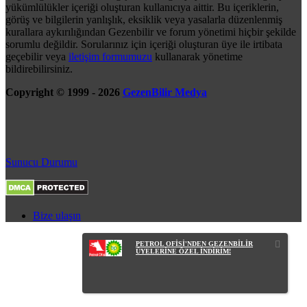
yükümlülükler içeriği oluşturan kullanıcıya aittir. Bu içeriklerin,
görüş ve bilgilerin yanlışlık, eksiklik veya yasalarla düzenlenmiş
kurallara aykırılığından Gezenbilir ve forum yönetimi hiçbir şekilde
sorumlu değildir. Sorularınız için içeriği oluşturan üye ile irtibata
geçebilir veya
iletişim formumuzu
kullanarak yönetime
bildirebilirsiniz.
Copyright © 1999 - 2026
GezenBilir Medya
Sunucu Durumu
Bize ulaşın
PETROL OFİSİ'NDEN GEZENBİLİR
ÜYELERİNE ÖZEL İNDİRİM!