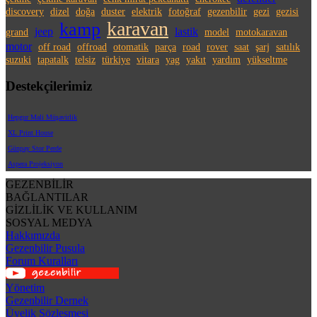
discovery
dizel
doğa
duster
elektrik
fotoğraf
gezenbilir
gezi
gezisi
karavan
kamp
jeep
lastik
grand
model
motokaravan
motor
off road
offroad
otomatik
parça
road
rover
saat
şarj
satılık
suzuki
tapatalk
telsiz
türkiye
vitara
yag
yakıt
yardım
yükseltme
Destekçilerimiz
Hepgur Mali Müşavirlik
XL Print House
Günpay Stor Perde
Aspera Projeksiyon
GEZENBİLİR
BAĞLANTILAR
GİZLİLİK VE KULLANIM
SOSYAL MEDYA
Hakkımızda
Gezenbilir Pusula
Forum Kuralları
Yönetim
Gezenbilir Dernek
Üyelik Sözleşmesi