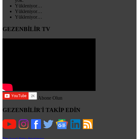
yok.
Yükleniyor…
Yükleniyor…
Yükleniyor…
GEZENBİLİR TV
Abone Olun
GEZENBİLİR'İ TAKİP EDİN
Tüm Sosyal Medya Hesaplarımız