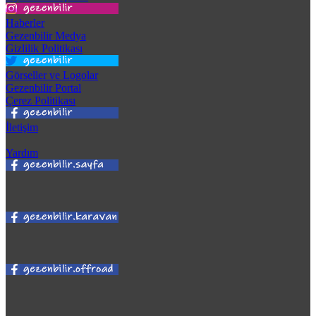
Haberler
Gezenbilir Medya
Gizlilik Politikası
Görseller ve Logolar
Gezenbilir Portal
Çerez Politikası
İletişim
Yardım