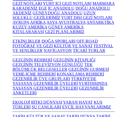
GEZİ NOTLARI
YURT İÇİ GEZİ NOTLARI
MARMARA
KARADENİZ
EGE
İÇ ANADOLU
DOĞU ANADOLU
AKDENİZ
GÜNEYDOĞU ANADOLU
UZUN
SOLUKLU GEZİLERİMİZ
YURT DIŞI GEZİ NOTLARI
AVRUPA
AFRİKA
ASYA
AVUSTRALYA
ANTARKTİKA
KUZEY AMERİKA
GÜNEY AMERİKA
KITALARARASI
GEZİ PLANLARIMIZ
ETKİNLİKLER
DOĞA SPORLARI
OFF-ROAD
FOTOĞRAF VE GEZİ
KÜLTÜR VE SANAT
FESTİVAL
VE ŞENLİKLER
NAVİGASYON
TİCARİ TURLAR
GEZGİNİN REHBERİ
GEZGİNİN KİTAPLIĞI
GEZGİNİN TELEVİZYON GÜNLÜĞÜ
TEK
BÖLÜMLÜK BELGESELLER
GEZGİNİN GURMESİ
YEME-İÇME REHBERİ
KONAKLAMA REHBERİ
GEZENBİLİR ÜYE GRUPLARI
TÜRKİYE'DE
YAŞAYAN GEZENBİLİR ÜYELERİ
YURTDIŞINDA
YAŞAYAN GEZENBİLİR ÜYELERİ
GEZENBİLİR
ANKETLERİ
EKOLOJİ
BİTKİ DÜNYASI
YABAN HAYAT
KUŞ
TÜRLERİ
SU CANLILARI
EVCİL HAYVANLARIMIZ
TARİH KÜLTÜR VE SANAT
TARİH
DÜNYA TARİHİ