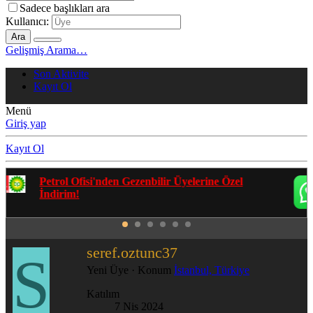
Sadece başlıkları ara
Kullanıcı:
Ara
Gelişmiş Arama…
Son Aktivite
Kayıt Ol
Menü
Giriş yap
Kayıt Ol
Gezenbilir Whatsapp Grupları'na Katılmak İçin
Tıklayın
seref.oztunc37
S
Yeni Üye
·
Konum
İstanbul, Türkiye
Katılım
7 Nis 2024