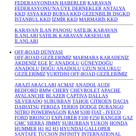
FEDERASYONDAN HABERLER
KARAVAN
FEDERASYONU'NA ÜYE DERNEKLER
ANTALYA
KKD
ASYA KKD
BURSA KKD
GEZENBİLİR DSGKD
İSTANBUL KKD
İZMİR KKD
MARMARİS KKD
KARAVAN İLAN PANOSU
SATILIK KARAVAN
İLANLARI
SATILIK KARAVAN AKSESUAR
İLANLARI
OFF-ROAD DÜNYASI
OFF-ROAD GEZİLERİMİZ
MARMARA
KARADENİZ
AKDENİZ
EGE
İÇ ANADOLU
GÜNEYDOĞU
ANADOLU
DOĞU ANADOLU
UZUN SOLUKLU
GEZİLERİMİZ
YURTDIŞI OFF-ROAD GEZİLERİMİZ
ARAZİ ARAÇLARI
ACMAT
ANADOL
AUDI
BEDFORD
BMW
CHERY
CHEVROLET
APACHE
AVALANCHE
BLAZER
CAPTIVA
DALLAS
SILVERADO
SUBURBAN
TAHOE
CITROEN
DACIA
DAIHATSU
FEROZA
TERIOS
DODGE
DURANGO
NITRO
POWERWAGON
RAM
S100
FIAT - IVECO
FORD
BRONCO
EXPLORER
F100
F250
RANGER
GAZ
GMC
SIERRA
JIMMY
SUBURBAN
YUKON
HONDA
HUMMER
H1
H2
H3
HYUNDAI
GALLOPER
SANTAFE
TUCSON
INFINITY
INTERNATIONAL