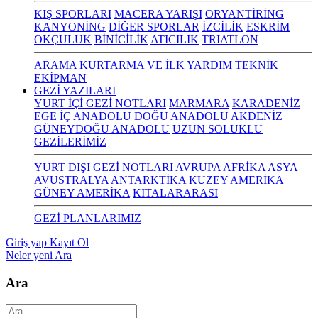
KIŞ SPORLARI
MACERA YARIŞI
ORYANTİRİNG
KANYONİNG
DİĞER SPORLAR
İZCİLİK
ESKRİM
OKÇULUK
BİNİCİLİK
ATICILIK
TRIATLON
ARAMA KURTARMA VE İLK YARDIM
TEKNİK
EKİPMAN
GEZİ YAZILARI
YURT İÇİ GEZİ NOTLARI
MARMARA
KARADENİZ
EGE
İÇ ANADOLU
DOĞU ANADOLU
AKDENİZ
GÜNEYDOĞU ANADOLU
UZUN SOLUKLU
GEZİLERİMİZ
YURT DIŞI GEZİ NOTLARI
AVRUPA
AFRİKA
ASYA
AVUSTRALYA
ANTARKTİKA
KUZEY AMERİKA
GÜNEY AMERİKA
KITALARARASI
GEZİ PLANLARIMIZ
Giriş yap
Kayıt Ol
Neler yeni
Ara
Ara