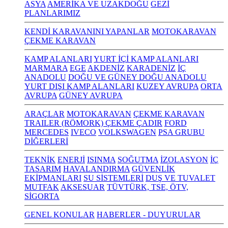
ASYA
AMERİKA VE UZAKDOĞU
GEZİ
PLANLARIMIZ
KENDİ KARAVANINI YAPANLAR
MOTOKARAVAN
ÇEKME KARAVAN
KAMP ALANLARI
YURT İÇİ KAMP ALANLARI
MARMARA
EGE
AKDENİZ
KARADENİZ
İÇ
ANADOLU
DOĞU VE GÜNEY DOĞU ANADOLU
YURT DIŞI KAMP ALANLARI
KUZEY AVRUPA
ORTA
AVRUPA
GÜNEY AVRUPA
ARAÇLAR
MOTOKARAVAN
ÇEKME KARAVAN
TRAILER (RÖMORK) ÇEKME ÇADIR
FORD
MERCEDES
IVECO
VOLKSWAGEN
PSA GRUBU
DİĞERLERİ
TEKNİK
ENERJİ
ISINMA
SOĞUTMA
İZOLASYON
İÇ
TASARIM
HAVALANDIRMA
GÜVENLİK
EKİPMANLARI
SU SİSTEMLERİ
DUŞ VE TUVALET
MUTFAK
AKSESUAR
TÜVTÜRK, TSE, ÖTV,
SİGORTA
GENEL KONULAR
HABERLER - DUYURULAR