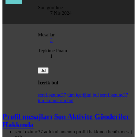
Son görülme
7 Nis 2024
Mesajlar
3
Tepkime Puanı
1
Bul
İçerik bul
seref.oztunc37 tüm içeriğini bul
seref.oztunc37
tüm konularını bul
Profil mesajları
Son Aktivite
Gönderiler
Hakkında
seref.oztunc37 adlı kullanıcının profili hakkında henüz mesaj