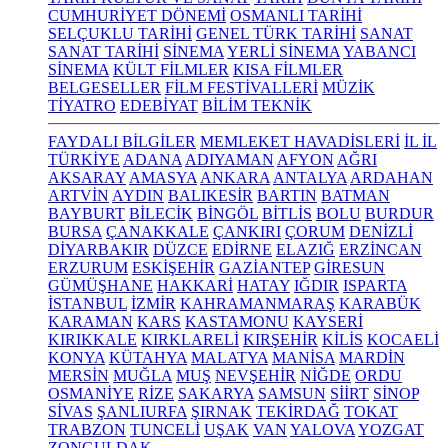
CUMHURİYET DÖNEMİ
OSMANLI TARİHİ
SELÇUKLU TARİHİ
GENEL TÜRK TARİHİ
SANAT
SANAT TARİHİ
SİNEMA
YERLİ SİNEMA
YABANCI
SİNEMA
KÜLT FİLMLER
KISA FİLMLER
BELGESELLER
FİLM FESTİVALLERİ
MÜZİK
TİYATRO
EDEBİYAT
BİLİM TEKNİK
FAYDALI BİLGİLER
MEMLEKET HAVADİSLERİ
İL İL
TÜRKİYE
ADANA
ADIYAMAN
AFYON
AĞRI
AKSARAY
AMASYA
ANKARA
ANTALYA
ARDAHAN
ARTVİN
AYDIN
BALIKESİR
BARTIN
BATMAN
BAYBURT
BİLECİK
BİNGÖL
BİTLİS
BOLU
BURDUR
BURSA
ÇANAKKALE
ÇANKIRI
ÇORUM
DENİZLİ
DİYARBAKIR
DÜZCE
EDİRNE
ELAZIĞ
ERZİNCAN
ERZURUM
ESKİŞEHİR
GAZİANTEP
GİRESUN
GÜMÜŞHANE
HAKKARİ
HATAY
IĞDIR
ISPARTA
İSTANBUL
İZMİR
KAHRAMANMARAŞ
KARABÜK
KARAMAN
KARS
KASTAMONU
KAYSERİ
KIRIKKALE
KIRKLARELİ
KIRŞEHİR
KİLİS
KOCAELİ
KONYA
KÜTAHYA
MALATYA
MANİSA
MARDİN
MERSİN
MUĞLA
MUŞ
NEVŞEHİR
NİĞDE
ORDU
OSMANİYE
RİZE
SAKARYA
SAMSUN
SİİRT
SİNOP
SİVAS
ŞANLIURFA
ŞIRNAK
TEKİRDAĞ
TOKAT
TRABZON
TUNCELİ
UŞAK
VAN
YALOVA
YOZGAT
ZONGULDAK