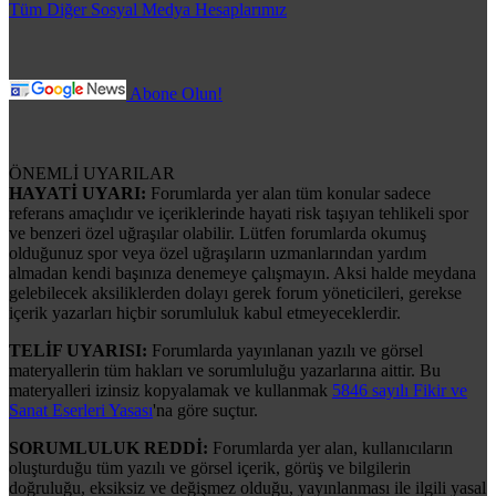
Tüm Diğer Sosyal Medya Hesaplarımız
Abone Olun!
ÖNEMLİ UYARILAR
HAYATİ UYARI:
Forumlarda yer alan tüm konular sadece
referans amaçlıdır ve içeriklerinde hayati risk taşıyan tehlikeli spor
ve benzeri özel uğraşılar olabilir. Lütfen forumlarda okumuş
olduğunuz spor veya özel uğraşıların uzmanlarından yardım
almadan kendi başınıza denemeye çalışmayın. Aksi halde meydana
gelebilecek aksiliklerden dolayı gerek forum yöneticileri, gerekse
içerik yazarları hiçbir sorumluluk kabul etmeyeceklerdir.
TELİF UYARISI:
Forumlarda yayınlanan yazılı ve görsel
materyallerin tüm hakları ve sorumluluğu yazarlarına aittir. Bu
materyalleri izinsiz kopyalamak ve kullanmak
5846 sayılı Fikir ve
Sanat Eserleri Yasası
'na göre suçtur.
SORUMLULUK REDDİ:
Forumlarda yer alan, kullanıcıların
oluşturduğu tüm yazılı ve görsel içerik, görüş ve bilgilerin
doğruluğu, eksiksiz ve değişmez olduğu, yayınlanması ile ilgili yasal