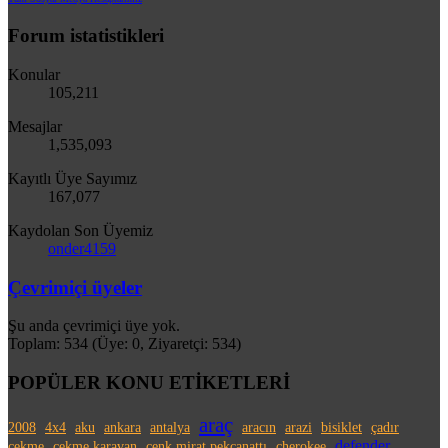
Forum istatistikleri
Konular
105,211
Mesajlar
1,535,093
Kayıtlı Üye Sayımız
167,077
Kaydolan Son Üyemiz
onder4159
Çevrimiçi üyeler
Şu anda çevrimiçi üye yok.
Toplam: 534 (Üye: 0, Ziyaretçi: 534)
POPÜLER KONU ETİKETLERİ
araç
2008
4x4
aku
ankara
antalya
aracın
arazi
bisiklet
çadır
defender
çekme
çekme karavan
cenk mirat pekcanattı
cherokee