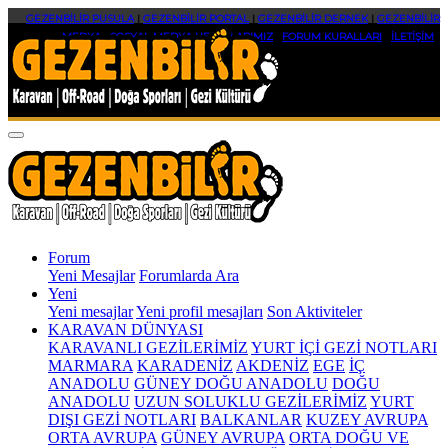
GEZENBİLİR PUSULA
|
GEZENBİLİR PORTAL
|
GEZENBİLİR DERNEK
|
GEZENBİLİR
MEDYA
|
SOSYAL MEDYA HESAPLARIMIZ
|
FORUM KURALLARI
|
İLETİŞİM
Forum
Yeni Mesajlar
Forumlarda Ara
Yeni
Yeni mesajlar
Yeni profil mesajları
Son Aktiviteler
KARAVAN DÜNYASI
KARAVANLI GEZİLERİMİZ
YURT İÇİ GEZİ NOTLARI
MARMARA
KARADENİZ
AKDENİZ
EGE
İÇ
ANADOLU
GÜNEY DOĞU ANADOLU
DOĞU
ANADOLU
UZUN SOLUKLU GEZİLERİMİZ
YURT
DIŞI GEZİ NOTLARI
BALKANLAR
KUZEY AVRUPA
ORTA AVRUPA
GÜNEY AVRUPA
ORTA DOĞU VE