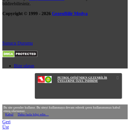
bildirebilirsiniz.
Copyright © 1999 - 2026
GezenBilir Medya
Sunucu Durumu
Bize ulaşın
PETROL OFİSİ'NDEN GEZENBİLİR
ÜYELERİNE ÖZEL İNDİRİM!
Bu site çerezler kullanır. Bu siteyi kullanmaya devam ederek çerez kullanımımızı kabul
etmiş olursunuz.
Kabul
Daha fazla bilgi edin…
Geri
Üst