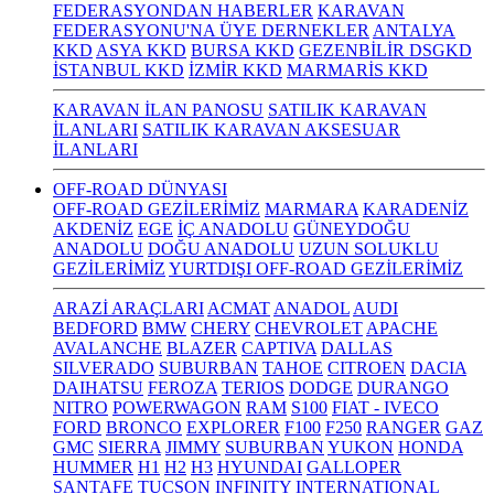
FEDERASYONDAN HABERLER
KARAVAN
FEDERASYONU'NA ÜYE DERNEKLER
ANTALYA
KKD
ASYA KKD
BURSA KKD
GEZENBİLİR DSGKD
İSTANBUL KKD
İZMİR KKD
MARMARİS KKD
KARAVAN İLAN PANOSU
SATILIK KARAVAN
İLANLARI
SATILIK KARAVAN AKSESUAR
İLANLARI
OFF-ROAD DÜNYASI
OFF-ROAD GEZİLERİMİZ
MARMARA
KARADENİZ
AKDENİZ
EGE
İÇ ANADOLU
GÜNEYDOĞU
ANADOLU
DOĞU ANADOLU
UZUN SOLUKLU
GEZİLERİMİZ
YURTDIŞI OFF-ROAD GEZİLERİMİZ
ARAZİ ARAÇLARI
ACMAT
ANADOL
AUDI
BEDFORD
BMW
CHERY
CHEVROLET
APACHE
AVALANCHE
BLAZER
CAPTIVA
DALLAS
SILVERADO
SUBURBAN
TAHOE
CITROEN
DACIA
DAIHATSU
FEROZA
TERIOS
DODGE
DURANGO
NITRO
POWERWAGON
RAM
S100
FIAT - IVECO
FORD
BRONCO
EXPLORER
F100
F250
RANGER
GAZ
GMC
SIERRA
JIMMY
SUBURBAN
YUKON
HONDA
HUMMER
H1
H2
H3
HYUNDAI
GALLOPER
SANTAFE
TUCSON
INFINITY
INTERNATIONAL