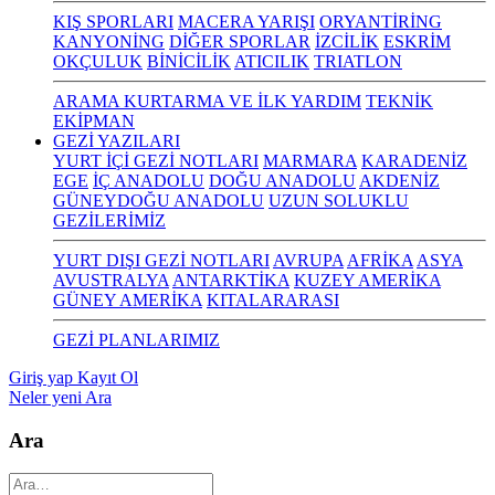
KIŞ SPORLARI
MACERA YARIŞI
ORYANTİRİNG
KANYONİNG
DİĞER SPORLAR
İZCİLİK
ESKRİM
OKÇULUK
BİNİCİLİK
ATICILIK
TRIATLON
ARAMA KURTARMA VE İLK YARDIM
TEKNİK
EKİPMAN
GEZİ YAZILARI
YURT İÇİ GEZİ NOTLARI
MARMARA
KARADENİZ
EGE
İÇ ANADOLU
DOĞU ANADOLU
AKDENİZ
GÜNEYDOĞU ANADOLU
UZUN SOLUKLU
GEZİLERİMİZ
YURT DIŞI GEZİ NOTLARI
AVRUPA
AFRİKA
ASYA
AVUSTRALYA
ANTARKTİKA
KUZEY AMERİKA
GÜNEY AMERİKA
KITALARARASI
GEZİ PLANLARIMIZ
Giriş yap
Kayıt Ol
Neler yeni
Ara
Ara