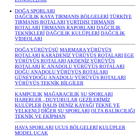
DOĞA SPORLARI
DAĞCILIK
KAYA TIRMANIŞ BÖLGELERİ
TÜRKİYE
TIRMANIŞ ROTALARI
YURTDIŞI TIRMANIŞ
ROTALARI
TIRMANIŞ RAPORLARI
DAĞCILIK
TEKNİKLERİ
DAĞCILIK KULÜPLERİ
DAĞCILIK
VİDEOLARI
DOĞA YÜRÜYÜŞÜ
MARMARA YÜRÜYÜŞ
ROTALARI
KARADENİZ YÜRÜYÜŞ ROTALARI
EGE
YÜRÜYÜŞ ROTALARI
AKDENİZ YÜRÜYÜŞ
ROTALARI
İÇ ANADOLU YÜRÜYÜŞ ROTALARI
DOĞU ANADOLU YÜRÜYÜŞ ROTALARI
GÜNEYDOĞU ANADOLU YÜRÜYÜŞ ROTALARI
YÜRÜYÜŞ TEKNİK BİLGİLER
KAMPÇILIK
MAĞARACILIK
SU SPORLARI
HABERLER - DUYURULAR
GEZİLERİMİZ
KULÜPLER
DALIŞ
DENİZ KAYAĞI
TEKNE VE
YELKENLİ
DİĞER SU SPORLARI
OLTA BALIKÇILIĞI
TEKNİK VE EKİPMAN
HAVA SPORLARI
UÇUŞ BÖLGELERİ
KULÜPLER
MODEL UÇAK