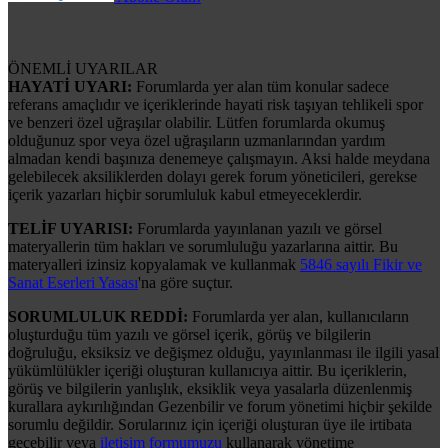
ÖNEMLİ UYARILAR
HAYATİ UYARI:
Forumlarda yer alan tüm konular sadece
referans amaçlıdır ve içeriklerinde hayati risk taşıyan tehlikeli spor
ve benzeri özel uğraşılar olabilir. Lütfen forumlarda okumuş
olduğunuz spor veya özel uğraşıların uzmanlarından yardım
almadan kendi başınıza denemeye çalışmayın. Aksi halde meydana
gelebilecek aksiliklerden dolayı gerek forum yöneticileri, gerekse
içerik yazarları hiçbir sorumluluk kabul etmeyeceklerdir.
TELİF UYARISI:
Forumlarda yayınlanan yazılı ve görsel
materyallerin tüm hakları ve sorumluluğu yazarlarına aittir. Bu
materyalleri izinsiz kopyalamak ve kullanmak
5846 sayılı Fikir ve
Sanat Eserleri Yasası
'na göre suçtur.
SORUMLULUK REDDİ:
Forumlarda yer alan, kullanıcıların
oluşturduğu tüm yazılı ve görsel içerik, görüş ve bilgilerin
doğruluğu, eksiksiz ve değişmez olduğu, yayınlanması ile ilgili yasal
yükümlülükler içeriği oluşturan kullanıcıya aittir. Bu içeriklerin,
görüş ve bilgilerin yanlışlık, eksiklik veya yasalarla düzenlenmiş
kurallara aykırılığından Gezenbilir ve forum yönetimi hiçbir şekilde
sorumlu değildir. Sorularınız için içeriği oluşturan üye ile irtibata
geçebilir veya
iletişim formumuzu
kullanarak yönetime