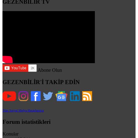
GEZENBİLİR TV
Abone Olun
GEZENBİLİR'İ TAKİP EDİN
Tüm Sosyal Medya Hesaplarımız
Forum istatistikleri
Konular