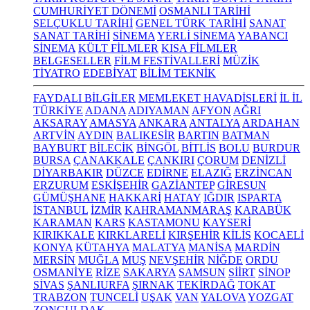
CUMHURİYET DÖNEMİ
OSMANLI TARİHİ
SELÇUKLU TARİHİ
GENEL TÜRK TARİHİ
SANAT
SANAT TARİHİ
SİNEMA
YERLİ SİNEMA
YABANCI
SİNEMA
KÜLT FİLMLER
KISA FİLMLER
BELGESELLER
FİLM FESTİVALLERİ
MÜZİK
TİYATRO
EDEBİYAT
BİLİM TEKNİK
FAYDALI BİLGİLER
MEMLEKET HAVADİSLERİ
İL İL
TÜRKİYE
ADANA
ADIYAMAN
AFYON
AĞRI
AKSARAY
AMASYA
ANKARA
ANTALYA
ARDAHAN
ARTVİN
AYDIN
BALIKESİR
BARTIN
BATMAN
BAYBURT
BİLECİK
BİNGÖL
BİTLİS
BOLU
BURDUR
BURSA
ÇANAKKALE
ÇANKIRI
ÇORUM
DENİZLİ
DİYARBAKIR
DÜZCE
EDİRNE
ELAZIĞ
ERZİNCAN
ERZURUM
ESKİŞEHİR
GAZİANTEP
GİRESUN
GÜMÜŞHANE
HAKKARİ
HATAY
IĞDIR
ISPARTA
İSTANBUL
İZMİR
KAHRAMANMARAŞ
KARABÜK
KARAMAN
KARS
KASTAMONU
KAYSERİ
KIRIKKALE
KIRKLARELİ
KIRŞEHİR
KİLİS
KOCAELİ
KONYA
KÜTAHYA
MALATYA
MANİSA
MARDİN
MERSİN
MUĞLA
MUŞ
NEVŞEHİR
NİĞDE
ORDU
OSMANİYE
RİZE
SAKARYA
SAMSUN
SİİRT
SİNOP
SİVAS
ŞANLIURFA
ŞIRNAK
TEKİRDAĞ
TOKAT
TRABZON
TUNCELİ
UŞAK
VAN
YALOVA
YOZGAT
ZONGULDAK