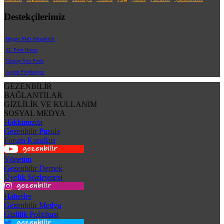
Destekçilerimiz
Hepgur Mali Müşavirlik
XL Print House
Günpay Stor Perde
Aspera Projeksiyon
GEZENBİLİR
BAĞLANTILAR
GİZLİLİK VE KULLANIM
SOSYAL MEDYA
Hakkımızda
Gezenbilir Pusula
Forum Kuralları
Yönetim
Gezenbilir Dernek
Üyelik Sözleşmesi
Haberler
Gezenbilir Medya
Gizlilik Politikası