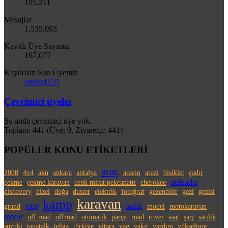
105,211
Mesajlar
1,535,093
Kayıtlı Üye Sayımız
167,077
Kaydolan Son Üyemiz
onder4159
Çevrimiçi üyeler
Şu anda çevrimiçi üye yok.
Toplam: 441 (Üye: 0, Ziyaretçi: 441)
POPÜLER KONU ETİKETLERİ
araç
2008
4x4
aku
ankara
antalya
aracın
arazi
bisiklet
çadır
defender
çekme
çekme karavan
cenk mirat pekcanattı
cherokee
discovery
dizel
doğa
duster
elektrik
fotoğraf
gezenbilir
gezi
gezisi
karavan
kamp
jeep
lastik
grand
model
motokaravan
motor
off road
offroad
otomatik
parça
road
rover
saat
şarj
satılık
suzuki
tapatalk
telsiz
türkiye
vitara
yag
yakıt
yardım
yükseltme