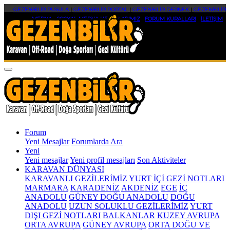
GEZENBİLİR PUSULA
|
GEZENBİLİR PORTAL
|
GEZENBİLİR DERNEK
|
GEZENBİLİR
MEDYA
|
SOSYAL MEDYA HESAPLARIMIZ
|
FORUM KURALLARI
|
İLETİŞİM
Forum
Yeni Mesajlar
Forumlarda Ara
Yeni
Yeni mesajlar
Yeni profil mesajları
Son Aktiviteler
KARAVAN DÜNYASI
KARAVANLI GEZİLERİMİZ
YURT İÇİ GEZİ NOTLARI
MARMARA
KARADENİZ
AKDENİZ
EGE
İÇ
ANADOLU
GÜNEY DOĞU ANADOLU
DOĞU
ANADOLU
UZUN SOLUKLU GEZİLERİMİZ
YURT
DIŞI GEZİ NOTLARI
BALKANLAR
KUZEY AVRUPA
ORTA AVRUPA
GÜNEY AVRUPA
ORTA DOĞU VE