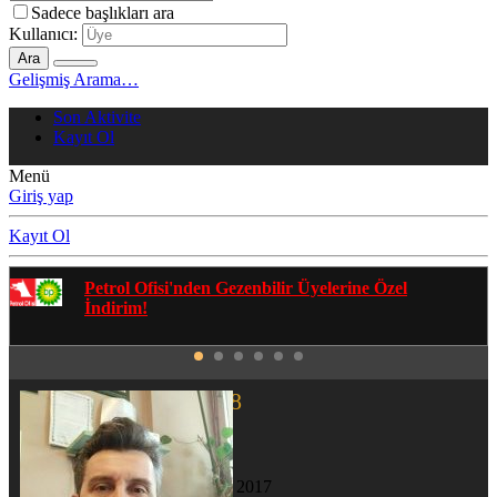
Sadece başlıkları ara
Kullanıcı:
Ara
Gelişmiş Arama…
Son Aktivite
Kayıt Ol
Menü
Giriş yap
Kayıt Ol
Gezenbilir Whatsapp Grupları'na Katılmak İçin
Tıklayın
Sinan1978
Ana Kamp
Katılım
14 Şub 2017