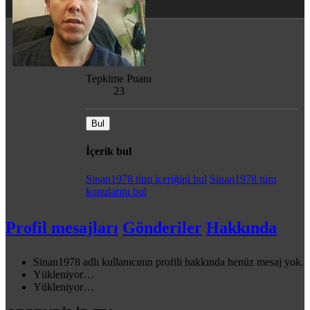
Mesajlar
32
Tepkime Puanı
23
Bul
İçerik bul
Sinan1978 tüm içeriğini bul
Sinan1978 tüm
konularını bul
Profil mesajları
Gönderiler
Hakkında
Sinan1978 adlı kullanıcının profili hakkında henüz mesaj yok.
Yükleniyor…
Yükleniyor…