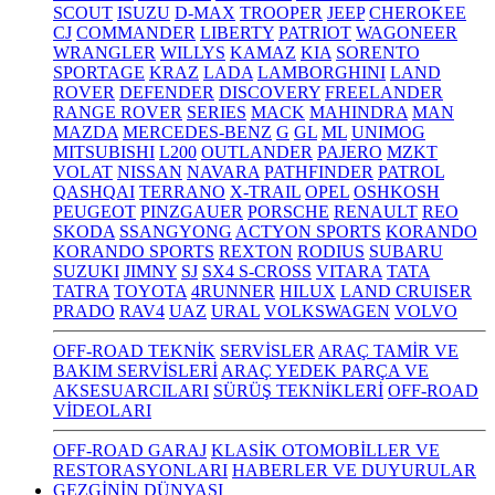
SCOUT
ISUZU
D-MAX
TROOPER
JEEP
CHEROKEE
CJ
COMMANDER
LIBERTY
PATRIOT
WAGONEER
WRANGLER
WILLYS
KAMAZ
KIA
SORENTO
SPORTAGE
KRAZ
LADA
LAMBORGHINI
LAND
ROVER
DEFENDER
DISCOVERY
FREELANDER
RANGE ROVER
SERIES
MACK
MAHINDRA
MAN
MAZDA
MERCEDES-BENZ
G
GL
ML
UNIMOG
MITSUBISHI
L200
OUTLANDER
PAJERO
MZKT
VOLAT
NISSAN
NAVARA
PATHFINDER
PATROL
QASHQAI
TERRANO
X-TRAIL
OPEL
OSHKOSH
PEUGEOT
PINZGAUER
PORSCHE
RENAULT
REO
SKODA
SSANGYONG
ACTYON SPORTS
KORANDO
KORANDO SPORTS
REXTON
RODIUS
SUBARU
SUZUKI
JIMNY
SJ
SX4 S-CROSS
VITARA
TATA
TATRA
TOYOTA
4RUNNER
HILUX
LAND CRUISER
PRADO
RAV4
UAZ
URAL
VOLKSWAGEN
VOLVO
OFF-ROAD TEKNİK
SERVİSLER
ARAÇ TAMİR VE
BAKIM SERVİSLERİ
ARAÇ YEDEK PARÇA VE
AKSESUARCILARI
SÜRÜŞ TEKNİKLERİ
OFF-ROAD
VİDEOLARI
OFF-ROAD GARAJ
KLASİK OTOMOBİLLER VE
RESTORASYONLARI
HABERLER VE DUYURULAR
GEZGİNİN DÜNYASI