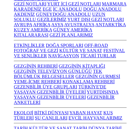
GEZİ NOTLARI
YURT İÇİ GEZİ NOTLARI
MARMARA
KARADENİZ
EGE
İÇ ANADOLU
DOĞU ANADOLU
AKDENİZ
GÜNEYDOĞU ANADOLU
UZUN
SOLUKLU GEZİLERİMİZ
YURT DIŞI GEZİ NOTLARI
AVRUPA
AFRİKA
ASYA
AVUSTRALYA
ANTARKTİKA
KUZEY AMERİKA
GÜNEY AMERİKA
KITALARARASI
GEZİ PLANLARIMIZ
ETKİNLİKLER
DOĞA SPORLARI
OFF-ROAD
FOTOĞRAF VE GEZİ
KÜLTÜR VE SANAT
FESTİVAL
VE ŞENLİKLER
NAVİGASYON
TİCARİ TURLAR
GEZGİNİN REHBERİ
GEZGİNİN KİTAPLIĞI
GEZGİNİN TELEVİZYON GÜNLÜĞÜ
TEK
BÖLÜMLÜK BELGESELLER
GEZGİNİN GURMESİ
YEME-İÇME REHBERİ
KONAKLAMA REHBERİ
GEZENBİLİR ÜYE GRUPLARI
TÜRKİYE'DE
YAŞAYAN GEZENBİLİR ÜYELERİ
YURTDIŞINDA
YAŞAYAN GEZENBİLİR ÜYELERİ
GEZENBİLİR
ANKETLERİ
EKOLOJİ
BİTKİ DÜNYASI
YABAN HAYAT
KUŞ
TÜRLERİ
SU CANLILARI
EVCİL HAYVANLARIMIZ
TARİH KÜLTÜR VE SANAT
TARİH
DÜNYA TARİHİ