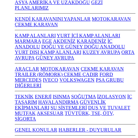
ASYA
AMERİKA VE UZAKDOĞU
GEZİ
PLANLARIMIZ
KENDİ KARAVANINI YAPANLAR
MOTOKARAVAN
ÇEKME KARAVAN
KAMP ALANLARI
YURT İÇİ KAMP ALANLARI
MARMARA
EGE
AKDENİZ
KARADENİZ
İÇ
ANADOLU
DOĞU VE GÜNEY DOĞU ANADOLU
YURT DIŞI KAMP ALANLARI
KUZEY AVRUPA
ORTA
AVRUPA
GÜNEY AVRUPA
ARAÇLAR
MOTOKARAVAN
ÇEKME KARAVAN
TRAILER (RÖMORK) ÇEKME ÇADIR
FORD
MERCEDES
IVECO
VOLKSWAGEN
PSA GRUBU
DİĞERLERİ
TEKNİK
ENERJİ
ISINMA
SOĞUTMA
İZOLASYON
İÇ
TASARIM
HAVALANDIRMA
GÜVENLİK
EKİPMANLARI
SU SİSTEMLERİ
DUŞ VE TUVALET
MUTFAK
AKSESUAR
TÜVTÜRK, TSE, ÖTV,
SİGORTA
GENEL KONULAR
HABERLER - DUYURULAR