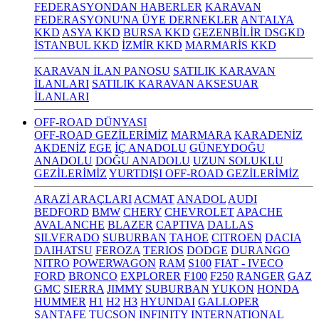
FEDERASYONDAN HABERLER
KARAVAN
FEDERASYONU'NA ÜYE DERNEKLER
ANTALYA
KKD
ASYA KKD
BURSA KKD
GEZENBİLİR DSGKD
İSTANBUL KKD
İZMİR KKD
MARMARİS KKD
KARAVAN İLAN PANOSU
SATILIK KARAVAN
İLANLARI
SATILIK KARAVAN AKSESUAR
İLANLARI
OFF-ROAD DÜNYASI
OFF-ROAD GEZİLERİMİZ
MARMARA
KARADENİZ
AKDENİZ
EGE
İÇ ANADOLU
GÜNEYDOĞU
ANADOLU
DOĞU ANADOLU
UZUN SOLUKLU
GEZİLERİMİZ
YURTDIŞI OFF-ROAD GEZİLERİMİZ
ARAZİ ARAÇLARI
ACMAT
ANADOL
AUDI
BEDFORD
BMW
CHERY
CHEVROLET
APACHE
AVALANCHE
BLAZER
CAPTIVA
DALLAS
SILVERADO
SUBURBAN
TAHOE
CITROEN
DACIA
DAIHATSU
FEROZA
TERIOS
DODGE
DURANGO
NITRO
POWERWAGON
RAM
S100
FIAT - IVECO
FORD
BRONCO
EXPLORER
F100
F250
RANGER
GAZ
GMC
SIERRA
JIMMY
SUBURBAN
YUKON
HONDA
HUMMER
H1
H2
H3
HYUNDAI
GALLOPER
SANTAFE
TUCSON
INFINITY
INTERNATIONAL