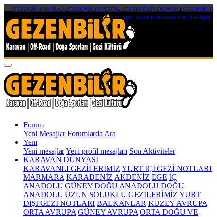
GEZENBİLİR PUSULA
|
GEZENBİLİR PORTAL
|
GEZENBİLİR DERNEK
|
GEZENBİLİR
MEDYA
|
SOSYAL MEDYA HESAPLARIMIZ
|
FORUM KURALLARI
|
İLETİŞİM
Forum
Yeni Mesajlar
Forumlarda Ara
Yeni
Yeni mesajlar
Yeni profil mesajları
Son Aktiviteler
KARAVAN DÜNYASI
KARAVANLI GEZİLERİMİZ
YURT İÇİ GEZİ NOTLARI
MARMARA
KARADENİZ
AKDENİZ
EGE
İÇ
ANADOLU
GÜNEY DOĞU ANADOLU
DOĞU
ANADOLU
UZUN SOLUKLU GEZİLERİMİZ
YURT
DIŞI GEZİ NOTLARI
BALKANLAR
KUZEY AVRUPA
ORTA AVRUPA
GÜNEY AVRUPA
ORTA DOĞU VE