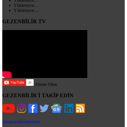
Yükleniyor…
Yükleniyor…
Yükleniyor…
GEZENBİLİR TV
Abone Olun
GEZENBİLİR'İ TAKİP EDİN
Tüm Sosyal Medya Hesaplarımız