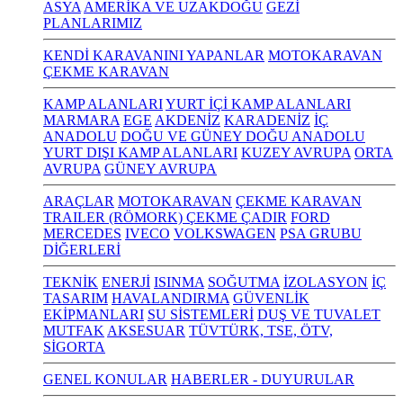
ASYA
AMERİKA VE UZAKDOĞU
GEZİ
PLANLARIMIZ
KENDİ KARAVANINI YAPANLAR
MOTOKARAVAN
ÇEKME KARAVAN
KAMP ALANLARI
YURT İÇİ KAMP ALANLARI
MARMARA
EGE
AKDENİZ
KARADENİZ
İÇ
ANADOLU
DOĞU VE GÜNEY DOĞU ANADOLU
YURT DIŞI KAMP ALANLARI
KUZEY AVRUPA
ORTA
AVRUPA
GÜNEY AVRUPA
ARAÇLAR
MOTOKARAVAN
ÇEKME KARAVAN
TRAILER (RÖMORK) ÇEKME ÇADIR
FORD
MERCEDES
IVECO
VOLKSWAGEN
PSA GRUBU
DİĞERLERİ
TEKNİK
ENERJİ
ISINMA
SOĞUTMA
İZOLASYON
İÇ
TASARIM
HAVALANDIRMA
GÜVENLİK
EKİPMANLARI
SU SİSTEMLERİ
DUŞ VE TUVALET
MUTFAK
AKSESUAR
TÜVTÜRK, TSE, ÖTV,
SİGORTA
GENEL KONULAR
HABERLER - DUYURULAR