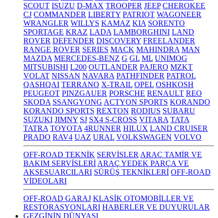
SCOUT
ISUZU
D-MAX
TROOPER
JEEP
CHEROKEE
CJ
COMMANDER
LIBERTY
PATRIOT
WAGONEER
WRANGLER
WILLYS
KAMAZ
KIA
SORENTO
SPORTAGE
KRAZ
LADA
LAMBORGHINI
LAND
ROVER
DEFENDER
DISCOVERY
FREELANDER
RANGE ROVER
SERIES
MACK
MAHINDRA
MAN
MAZDA
MERCEDES-BENZ
G
GL
ML
UNIMOG
MITSUBISHI
L200
OUTLANDER
PAJERO
MZKT
VOLAT
NISSAN
NAVARA
PATHFINDER
PATROL
QASHQAI
TERRANO
X-TRAIL
OPEL
OSHKOSH
PEUGEOT
PINZGAUER
PORSCHE
RENAULT
REO
SKODA
SSANGYONG
ACTYON SPORTS
KORANDO
KORANDO SPORTS
REXTON
RODIUS
SUBARU
SUZUKI
JIMNY
SJ
SX4 S-CROSS
VITARA
TATA
TATRA
TOYOTA
4RUNNER
HILUX
LAND CRUISER
PRADO
RAV4
UAZ
URAL
VOLKSWAGEN
VOLVO
OFF-ROAD TEKNİK
SERVİSLER
ARAÇ TAMİR VE
BAKIM SERVİSLERİ
ARAÇ YEDEK PARÇA VE
AKSESUARCILARI
SÜRÜŞ TEKNİKLERİ
OFF-ROAD
VİDEOLARI
OFF-ROAD GARAJ
KLASİK OTOMOBİLLER VE
RESTORASYONLARI
HABERLER VE DUYURULAR
GEZGİNİN DÜNYASI