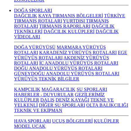
DOĞA SPORLARI
DAĞCILIK
KAYA TIRMANIŞ BÖLGELERİ
TÜRKİYE
TIRMANIŞ ROTALARI
YURTDIŞI TIRMANIŞ
ROTALARI
TIRMANIŞ RAPORLARI
DAĞCILIK
TEKNİKLERİ
DAĞCILIK KULÜPLERİ
DAĞCILIK
VİDEOLARI
DOĞA YÜRÜYÜŞÜ
MARMARA YÜRÜYÜŞ
ROTALARI
KARADENİZ YÜRÜYÜŞ ROTALARI
EGE
YÜRÜYÜŞ ROTALARI
AKDENİZ YÜRÜYÜŞ
ROTALARI
İÇ ANADOLU YÜRÜYÜŞ ROTALARI
DOĞU ANADOLU YÜRÜYÜŞ ROTALARI
GÜNEYDOĞU ANADOLU YÜRÜYÜŞ ROTALARI
YÜRÜYÜŞ TEKNİK BİLGİLER
KAMPÇILIK
MAĞARACILIK
SU SPORLARI
HABERLER - DUYURULAR
GEZİLERİMİZ
KULÜPLER
DALIŞ
DENİZ KAYAĞI
TEKNE VE
YELKENLİ
DİĞER SU SPORLARI
OLTA BALIKÇILIĞI
TEKNİK VE EKİPMAN
HAVA SPORLARI
UÇUŞ BÖLGELERİ
KULÜPLER
MODEL UÇAK