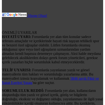
Abone Olun!
ÖNEMLİ UYARILAR
HAYATİ UYARI:
Forumlarda yer alan tüm konular sadece
referans amaçlıdır ve içeriklerinde hayati risk taşıyan tehlikeli spor
ve benzeri özel uğraşılar olabilir. Lütfen forumlarda okumuş
olduğunuz spor veya özel uğraşıların uzmanlarından yardım
almadan kendi başınıza denemeye çalışmayın. Aksi halde meydana
gelebilecek aksiliklerden dolayı gerek forum yöneticileri, gerekse
içerik yazarları hiçbir sorumluluk kabul etmeyeceklerdir.
TELİF UYARISI:
Forumlarda yayınlanan yazılı ve görsel
materyallerin tüm hakları ve sorumluluğu yazarlarına aittir. Bu
materyalleri izinsiz kopyalamak ve kullanmak
5846 sayılı Fikir ve
Sanat Eserleri Yasası
'na göre suçtur.
SORUMLULUK REDDİ:
Forumlarda yer alan, kullanıcıların
oluşturduğu tüm yazılı ve görsel içerik, görüş ve bilgilerin
doğruluğu, eksiksiz ve değişmez olduğu, yayınlanması ile ilgili yasal
yükümlülükler içeriği oluşturan kullanıcıya aittir. Bu içeriklerin,