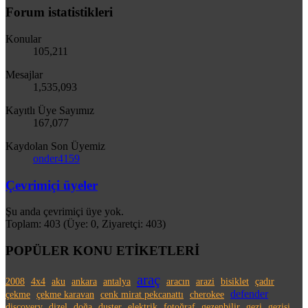
Forum istatistikleri
Konular
105,211
Mesajlar
1,535,093
Kayıtlı Üye Sayımız
167,077
Kaydolan Son Üyemiz
onder4159
Çevrimiçi üyeler
Şu anda çevrimiçi üye yok.
Toplam: 403 (Üye: 0, Ziyaretçi: 403)
POPÜLER KONU ETİKETLERİ
araç
2008
4x4
aku
ankara
antalya
aracın
arazi
bisiklet
çadır
defender
çekme
çekme karavan
cenk mirat pekcanattı
cherokee
discovery
dizel
doğa
duster
elektrik
fotoğraf
gezenbilir
gezi
gezisi