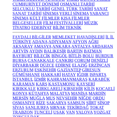
CUMHURİYET DÖNEMİ
OSMANLI TARİHİ
SELÇUKLU TARİHİ
GENEL TÜRK TARİHİ
SANAT
SANAT TARİHİ
SİNEMA
YERLİ SİNEMA
YABANCI
SİNEMA
KÜLT FİLMLER
KISA FİLMLER
BELGESELLER
FİLM FESTİVALLERİ
MÜZİK
TİYATRO
EDEBİYAT
BİLİM TEKNİK
FAYDALI BİLGİLER
MEMLEKET HAVADİSLERİ
İL İL
TÜRKİYE
ADANA
ADIYAMAN
AFYON
AĞRI
AKSARAY
AMASYA
ANKARA
ANTALYA
ARDAHAN
ARTVİN
AYDIN
BALIKESİR
BARTIN
BATMAN
BAYBURT
BİLECİK
BİNGÖL
BİTLİS
BOLU
BURDUR
BURSA
ÇANAKKALE
ÇANKIRI
ÇORUM
DENİZLİ
DİYARBAKIR
DÜZCE
EDİRNE
ELAZIĞ
ERZİNCAN
ERZURUM
ESKİŞEHİR
GAZİANTEP
GİRESUN
GÜMÜŞHANE
HAKKARİ
HATAY
IĞDIR
ISPARTA
İSTANBUL
İZMİR
KAHRAMANMARAŞ
KARABÜK
KARAMAN
KARS
KASTAMONU
KAYSERİ
KIRIKKALE
KIRKLARELİ
KIRŞEHİR
KİLİS
KOCAELİ
KONYA
KÜTAHYA
MALATYA
MANİSA
MARDİN
MERSİN
MUĞLA
MUŞ
NEVŞEHİR
NİĞDE
ORDU
OSMANİYE
RİZE
SAKARYA
SAMSUN
SİİRT
SİNOP
SİVAS
ŞANLIURFA
ŞIRNAK
TEKİRDAĞ
TOKAT
TRABZON
TUNCELİ
UŞAK
VAN
YALOVA
YOZGAT
ZONGULDAK