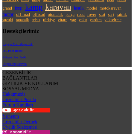
karavan
kamp
jeep
lastik
grand
model
motokaravan
motor
off road
offroad
otomatik
parça
road
rover
saat
şarj
satılık
suzuki
tapatalk
telsiz
türkiye
vitara
yag
yakıt
yardım
yükseltme
Destekçilerimiz
Hepgur Mali Müşavirlik
XL Print House
Günpay Stor Perde
Aspera Projeksiyon
GEZENBİLİR
BAĞLANTILAR
GİZLİLİK VE KULLANIM
SOSYAL MEDYA
Hakkımızda
Gezenbilir Pusula
Forum Kuralları
Yönetim
Gezenbilir Dernek
Üyelik Sözleşmesi