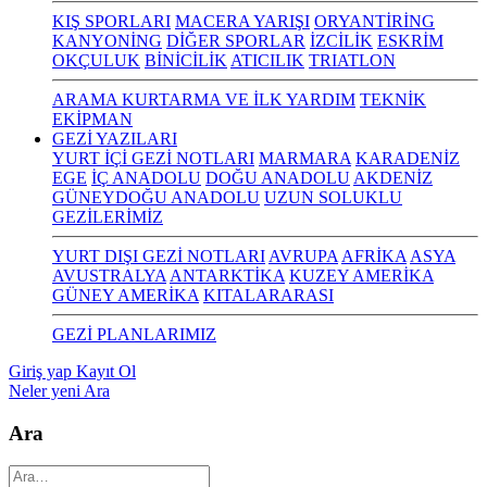
KIŞ SPORLARI
MACERA YARIŞI
ORYANTİRİNG
KANYONİNG
DİĞER SPORLAR
İZCİLİK
ESKRİM
OKÇULUK
BİNİCİLİK
ATICILIK
TRIATLON
ARAMA KURTARMA VE İLK YARDIM
TEKNİK
EKİPMAN
GEZİ YAZILARI
YURT İÇİ GEZİ NOTLARI
MARMARA
KARADENİZ
EGE
İÇ ANADOLU
DOĞU ANADOLU
AKDENİZ
GÜNEYDOĞU ANADOLU
UZUN SOLUKLU
GEZİLERİMİZ
YURT DIŞI GEZİ NOTLARI
AVRUPA
AFRİKA
ASYA
AVUSTRALYA
ANTARKTİKA
KUZEY AMERİKA
GÜNEY AMERİKA
KITALARARASI
GEZİ PLANLARIMIZ
Giriş yap
Kayıt Ol
Neler yeni
Ara
Ara