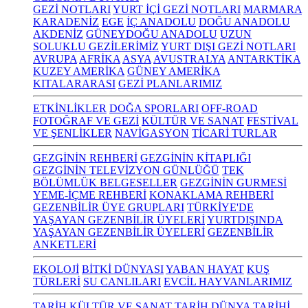
GEZİ NOTLARI
YURT İÇİ GEZİ NOTLARI
MARMARA
KARADENİZ
EGE
İÇ ANADOLU
DOĞU ANADOLU
AKDENİZ
GÜNEYDOĞU ANADOLU
UZUN
SOLUKLU GEZİLERİMİZ
YURT DIŞI GEZİ NOTLARI
AVRUPA
AFRİKA
ASYA
AVUSTRALYA
ANTARKTİKA
KUZEY AMERİKA
GÜNEY AMERİKA
KITALARARASI
GEZİ PLANLARIMIZ
ETKİNLİKLER
DOĞA SPORLARI
OFF-ROAD
FOTOĞRAF VE GEZİ
KÜLTÜR VE SANAT
FESTİVAL
VE ŞENLİKLER
NAVİGASYON
TİCARİ TURLAR
GEZGİNİN REHBERİ
GEZGİNİN KİTAPLIĞI
GEZGİNİN TELEVİZYON GÜNLÜĞÜ
TEK
BÖLÜMLÜK BELGESELLER
GEZGİNİN GURMESİ
YEME-İÇME REHBERİ
KONAKLAMA REHBERİ
GEZENBİLİR ÜYE GRUPLARI
TÜRKİYE'DE
YAŞAYAN GEZENBİLİR ÜYELERİ
YURTDIŞINDA
YAŞAYAN GEZENBİLİR ÜYELERİ
GEZENBİLİR
ANKETLERİ
EKOLOJİ
BİTKİ DÜNYASI
YABAN HAYAT
KUŞ
TÜRLERİ
SU CANLILARI
EVCİL HAYVANLARIMIZ
TARİH KÜLTÜR VE SANAT
TARİH
DÜNYA TARİHİ