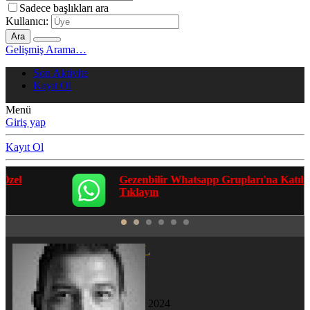
Sadece başlıkları ara
Kullanıcı:
Ara
Gelişmiş Arama…
Son Aktivite
Kayıt Ol
Menü
Giriş yap
Kayıt Ol
Gezenbilir Whatsapp Grupları'na Katılmak İçin
Tıklayın
SrhtHSGL
Yeni Üye
Katılım
14 Mar 2024