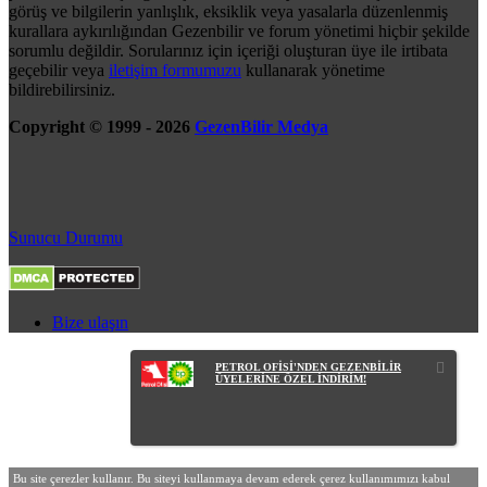
görüş ve bilgilerin yanlışlık, eksiklik veya yasalarla düzenlenmiş
kurallara aykırılığından Gezenbilir ve forum yönetimi hiçbir şekilde
sorumlu değildir. Sorularınız için içeriği oluşturan üye ile irtibata
geçebilir veya
iletişim formumuzu
kullanarak yönetime
bildirebilirsiniz.
Copyright © 1999 - 2026
GezenBilir Medya
Sunucu Durumu
Bize ulaşın
PETROL OFİSİ'NDEN GEZENBİLİR
ÜYELERİNE ÖZEL İNDİRİM!
Bu site çerezler kullanır. Bu siteyi kullanmaya devam ederek çerez kullanımımızı kabul