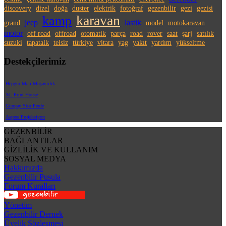
discovery
dizel
doğa
duster
elektrik
fotoğraf
gezenbilir
gezi
gezisi
karavan
kamp
jeep
lastik
grand
model
motokaravan
motor
off road
offroad
otomatik
parça
road
rover
saat
şarj
satılık
suzuki
tapatalk
telsiz
türkiye
vitara
yag
yakıt
yardım
yükseltme
Destekçilerimiz
Hepgur Mali Müşavirlik
XL Print House
Günpay Stor Perde
Aspera Projeksiyon
GEZENBİLİR
BAĞLANTILAR
GİZLİLİK VE KULLANIM
SOSYAL MEDYA
Hakkımızda
Gezenbilir Pusula
Forum Kuralları
Yönetim
Gezenbilir Dernek
Üyelik Sözleşmesi