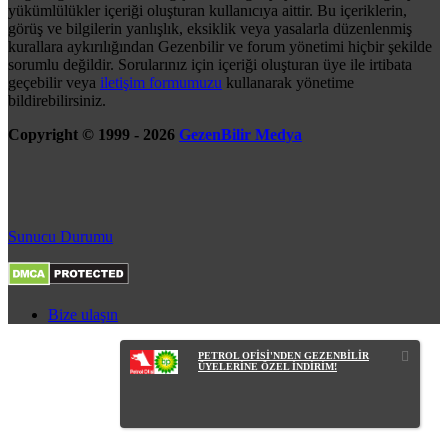
yükümlülükler içeriği oluşturan kullanıcıya aittir. Bu içeriklerin,
görüş ve bilgilerin yanlışlık, eksiklik veya yasalarla düzenlenmiş
kurallara aykırılığından Gezenbilir ve forum yönetimi hiçbir şekilde
sorumlu değildir. Sorularınız için içeriği oluşturan üye ile irtibata
geçebilir veya
iletişim formumuzu
kullanarak yönetime
bildirebilirsiniz.
Copyright © 1999 - 2026
GezenBilir Medya
Sunucu Durumu
Bize ulaşın
PETROL OFİSİ'NDEN GEZENBİLİR
ÜYELERİNE ÖZEL İNDİRİM!