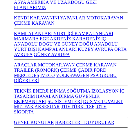
ASYA
AMERİKA VE UZAKDOĞU
GEZİ
PLANLARIMIZ
KENDİ KARAVANINI YAPANLAR
MOTOKARAVAN
ÇEKME KARAVAN
KAMP ALANLARI
YURT İÇİ KAMP ALANLARI
MARMARA
EGE
AKDENİZ
KARADENİZ
İÇ
ANADOLU
DOĞU VE GÜNEY DOĞU ANADOLU
YURT DIŞI KAMP ALANLARI
KUZEY AVRUPA
ORTA
AVRUPA
GÜNEY AVRUPA
ARAÇLAR
MOTOKARAVAN
ÇEKME KARAVAN
TRAILER (RÖMORK) ÇEKME ÇADIR
FORD
MERCEDES
IVECO
VOLKSWAGEN
PSA GRUBU
DİĞERLERİ
TEKNİK
ENERJİ
ISINMA
SOĞUTMA
İZOLASYON
İÇ
TASARIM
HAVALANDIRMA
GÜVENLİK
EKİPMANLARI
SU SİSTEMLERİ
DUŞ VE TUVALET
MUTFAK
AKSESUAR
TÜVTÜRK, TSE, ÖTV,
SİGORTA
GENEL KONULAR
HABERLER - DUYURULAR