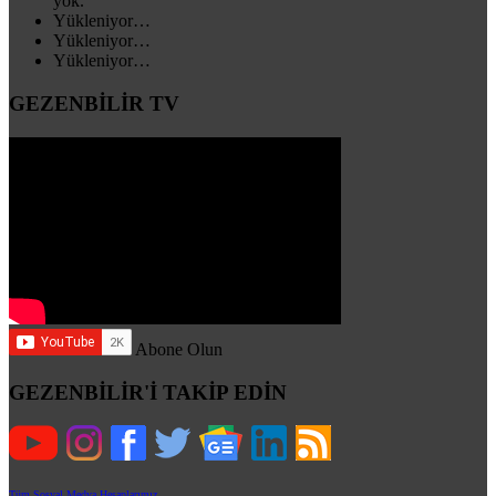
yok.
Yükleniyor…
Yükleniyor…
Yükleniyor…
GEZENBİLİR TV
Abone Olun
GEZENBİLİR'İ TAKİP EDİN
Tüm Sosyal Medya Hesaplarımız