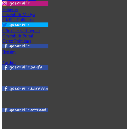
Haberler
Gezenbilir Medya
Gizlilik Politikası
Görseller ve Logolar
Gezenbilir Portal
Çerez Politikası
İletişim
Yardım