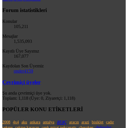
Forum istatistikleri
Konular
105,211
Mesajlar
1,535,093
Kayıtlı Üye Sayımız
167,077
Kaydolan Son Üyemiz
onder4159
Çevrimiçi üyeler
Şu anda çevrimiçi üye yok.
Toplam: 1,118 (Üye: 0, Ziyaretçi: 1,118)
POPÜLER KONU ETİKETLERİ
araç
2008
4x4
aku
ankara
antalya
aracın
arazi
bisiklet
çadır
defender
çekme
çekme karavan
cenk mirat pekcanattı
cherokee