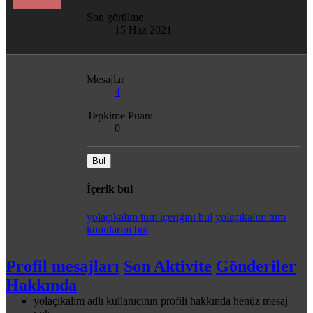
Son görülme
15 Haz 2021
Mesajlar
4
Tepkime Puanı
0
Bul
İçerik bul
yolaçıkalım tüm içeriğini bul
yolaçıkalım tüm
konularını bul
Profil mesajları
Son Aktivite
Gönderiler
Hakkında
yolaçıkalım adlı kullanıcının profili hakkında henüz mesaj