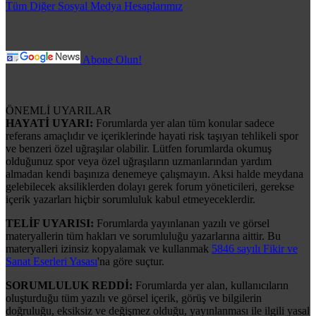
Tüm Diğer Sosyal Medya Hesaplarımız
Abone Olun!
ÖNEMLİ UYARILAR
HAYATİ UYARI:
Forumlarda yer alan tüm konular sadece
referans amaçlıdır ve içeriklerinde hayati risk taşıyan tehlikeli spor
ve benzeri özel uğraşılar olabilir. Lütfen forumlarda okumuş
olduğunuz spor veya özel uğraşıların uzmanlarından yardım
almadan kendi başınıza denemeye çalışmayın. Aksi halde meydana
gelebilecek aksiliklerden dolayı gerek forum yöneticileri, gerekse
içerik yazarları hiçbir sorumluluk kabul etmeyeceklerdir.
TELİF UYARISI:
Forumlarda yayınlanan yazılı ve görsel
materyallerin tüm hakları ve sorumluluğu yazarlarına aittir. Bu
materyalleri izinsiz kopyalamak ve kullanmak
5846 sayılı Fikir ve
Sanat Eserleri Yasası
'na göre suçtur.
SORUMLULUK REDDİ:
Forumlarda yer alan, kullanıcıların
oluşturduğu tüm yazılı ve görsel içerik, görüş ve bilgilerin
doğruluğu, eksiksiz ve değişmez olduğu, yayınlanması ile ilgili yasal