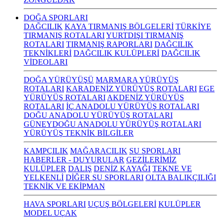
DOĞA SPORLARI
DAĞCILIK
KAYA TIRMANIŞ BÖLGELERİ
TÜRKİYE
TIRMANIŞ ROTALARI
YURTDIŞI TIRMANIŞ
ROTALARI
TIRMANIŞ RAPORLARI
DAĞCILIK
TEKNİKLERİ
DAĞCILIK KULÜPLERİ
DAĞCILIK
VİDEOLARI
DOĞA YÜRÜYÜŞÜ
MARMARA YÜRÜYÜŞ
ROTALARI
KARADENİZ YÜRÜYÜŞ ROTALARI
EGE
YÜRÜYÜŞ ROTALARI
AKDENİZ YÜRÜYÜŞ
ROTALARI
İÇ ANADOLU YÜRÜYÜŞ ROTALARI
DOĞU ANADOLU YÜRÜYÜŞ ROTALARI
GÜNEYDOĞU ANADOLU YÜRÜYÜŞ ROTALARI
YÜRÜYÜŞ TEKNİK BİLGİLER
KAMPÇILIK
MAĞARACILIK
SU SPORLARI
HABERLER - DUYURULAR
GEZİLERİMİZ
KULÜPLER
DALIŞ
DENİZ KAYAĞI
TEKNE VE
YELKENLİ
DİĞER SU SPORLARI
OLTA BALIKÇILIĞI
TEKNİK VE EKİPMAN
HAVA SPORLARI
UÇUŞ BÖLGELERİ
KULÜPLER
MODEL UÇAK