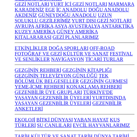
GEZİ NOTLARI
YURT İÇİ GEZİ NOTLARI
MARMARA
KARADENİZ
EGE
İÇ ANADOLU
DOĞU ANADOLU
AKDENİZ
GÜNEYDOĞU ANADOLU
UZUN
SOLUKLU GEZİLERİMİZ
YURT DIŞI GEZİ NOTLARI
AVRUPA
AFRİKA
ASYA
AVUSTRALYA
ANTARKTİKA
KUZEY AMERİKA
GÜNEY AMERİKA
KITALARARASI
GEZİ PLANLARIMIZ
ETKİNLİKLER
DOĞA SPORLARI
OFF-ROAD
FOTOĞRAF VE GEZİ
KÜLTÜR VE SANAT
FESTİVAL
VE ŞENLİKLER
NAVİGASYON
TİCARİ TURLAR
GEZGİNİN REHBERİ
GEZGİNİN KİTAPLIĞI
GEZGİNİN TELEVİZYON GÜNLÜĞÜ
TEK
BÖLÜMLÜK BELGESELLER
GEZGİNİN GURMESİ
YEME-İÇME REHBERİ
KONAKLAMA REHBERİ
GEZENBİLİR ÜYE GRUPLARI
TÜRKİYE'DE
YAŞAYAN GEZENBİLİR ÜYELERİ
YURTDIŞINDA
YAŞAYAN GEZENBİLİR ÜYELERİ
GEZENBİLİR
ANKETLERİ
EKOLOJİ
BİTKİ DÜNYASI
YABAN HAYAT
KUŞ
TÜRLERİ
SU CANLILARI
EVCİL HAYVANLARIMIZ
TARİH KÜLTÜR VE SANAT
TARİH
DÜNYA TARİHİ