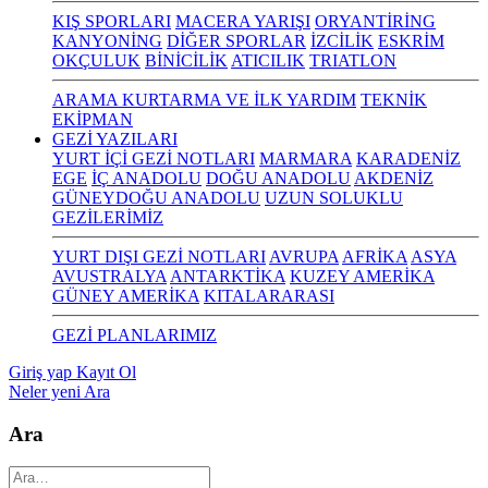
KIŞ SPORLARI
MACERA YARIŞI
ORYANTİRİNG
KANYONİNG
DİĞER SPORLAR
İZCİLİK
ESKRİM
OKÇULUK
BİNİCİLİK
ATICILIK
TRIATLON
ARAMA KURTARMA VE İLK YARDIM
TEKNİK
EKİPMAN
GEZİ YAZILARI
YURT İÇİ GEZİ NOTLARI
MARMARA
KARADENİZ
EGE
İÇ ANADOLU
DOĞU ANADOLU
AKDENİZ
GÜNEYDOĞU ANADOLU
UZUN SOLUKLU
GEZİLERİMİZ
YURT DIŞI GEZİ NOTLARI
AVRUPA
AFRİKA
ASYA
AVUSTRALYA
ANTARKTİKA
KUZEY AMERİKA
GÜNEY AMERİKA
KITALARARASI
GEZİ PLANLARIMIZ
Giriş yap
Kayıt Ol
Neler yeni
Ara
Ara