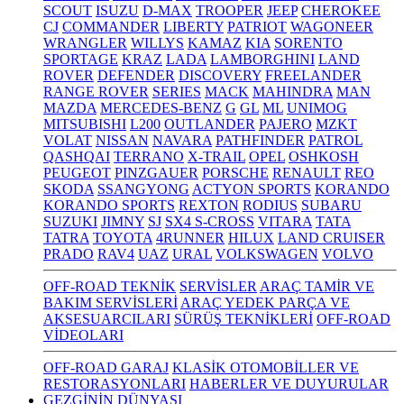
SCOUT
ISUZU
D-MAX
TROOPER
JEEP
CHEROKEE
CJ
COMMANDER
LIBERTY
PATRIOT
WAGONEER
WRANGLER
WILLYS
KAMAZ
KIA
SORENTO
SPORTAGE
KRAZ
LADA
LAMBORGHINI
LAND
ROVER
DEFENDER
DISCOVERY
FREELANDER
RANGE ROVER
SERIES
MACK
MAHINDRA
MAN
MAZDA
MERCEDES-BENZ
G
GL
ML
UNIMOG
MITSUBISHI
L200
OUTLANDER
PAJERO
MZKT
VOLAT
NISSAN
NAVARA
PATHFINDER
PATROL
QASHQAI
TERRANO
X-TRAIL
OPEL
OSHKOSH
PEUGEOT
PINZGAUER
PORSCHE
RENAULT
REO
SKODA
SSANGYONG
ACTYON SPORTS
KORANDO
KORANDO SPORTS
REXTON
RODIUS
SUBARU
SUZUKI
JIMNY
SJ
SX4 S-CROSS
VITARA
TATA
TATRA
TOYOTA
4RUNNER
HILUX
LAND CRUISER
PRADO
RAV4
UAZ
URAL
VOLKSWAGEN
VOLVO
OFF-ROAD TEKNİK
SERVİSLER
ARAÇ TAMİR VE
BAKIM SERVİSLERİ
ARAÇ YEDEK PARÇA VE
AKSESUARCILARI
SÜRÜŞ TEKNİKLERİ
OFF-ROAD
VİDEOLARI
OFF-ROAD GARAJ
KLASİK OTOMOBİLLER VE
RESTORASYONLARI
HABERLER VE DUYURULAR
GEZGİNİN DÜNYASI