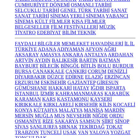
CUMHURİYET DÖNEMİ
OSMANLI TARİHİ
SELÇUKLU TARİHİ
GENEL TÜRK TARİHİ
SANAT
SANAT TARİHİ
SİNEMA
YERLİ SİNEMA
YABANCI
SİNEMA
KÜLT FİLMLER
KISA FİLMLER
BELGESELLER
FİLM FESTİVALLERİ
MÜZİK
TİYATRO
EDEBİYAT
BİLİM TEKNİK
FAYDALI BİLGİLER
MEMLEKET HAVADİSLERİ
İL İL
TÜRKİYE
ADANA
ADIYAMAN
AFYON
AĞRI
AKSARAY
AMASYA
ANKARA
ANTALYA
ARDAHAN
ARTVİN
AYDIN
BALIKESİR
BARTIN
BATMAN
BAYBURT
BİLECİK
BİNGÖL
BİTLİS
BOLU
BURDUR
BURSA
ÇANAKKALE
ÇANKIRI
ÇORUM
DENİZLİ
DİYARBAKIR
DÜZCE
EDİRNE
ELAZIĞ
ERZİNCAN
ERZURUM
ESKİŞEHİR
GAZİANTEP
GİRESUN
GÜMÜŞHANE
HAKKARİ
HATAY
IĞDIR
ISPARTA
İSTANBUL
İZMİR
KAHRAMANMARAŞ
KARABÜK
KARAMAN
KARS
KASTAMONU
KAYSERİ
KIRIKKALE
KIRKLARELİ
KIRŞEHİR
KİLİS
KOCAELİ
KONYA
KÜTAHYA
MALATYA
MANİSA
MARDİN
MERSİN
MUĞLA
MUŞ
NEVŞEHİR
NİĞDE
ORDU
OSMANİYE
RİZE
SAKARYA
SAMSUN
SİİRT
SİNOP
SİVAS
ŞANLIURFA
ŞIRNAK
TEKİRDAĞ
TOKAT
TRABZON
TUNCELİ
UŞAK
VAN
YALOVA
YOZGAT
ZONGULDAK