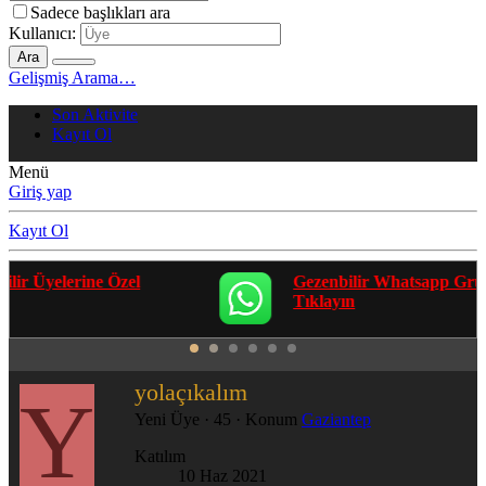
Sadece başlıkları ara
Kullanıcı:
Ara
Gelişmiş Arama…
Son Aktivite
Kayıt Ol
Menü
Giriş yap
Kayıt Ol
Gezenbilir Whatsapp Grupları'na Katılmak İçin
Tıklayın
yolaçıkalım
Y
Yeni Üye
·
45
·
Konum
Gaziantep
Katılım
10 Haz 2021