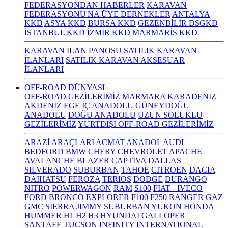
FEDERASYONDAN HABERLER
KARAVAN
FEDERASYONU'NA ÜYE DERNEKLER
ANTALYA
KKD
ASYA KKD
BURSA KKD
GEZENBİLİR DSGKD
İSTANBUL KKD
İZMİR KKD
MARMARİS KKD
KARAVAN İLAN PANOSU
SATILIK KARAVAN
İLANLARI
SATILIK KARAVAN AKSESUAR
İLANLARI
OFF-ROAD DÜNYASI
OFF-ROAD GEZİLERİMİZ
MARMARA
KARADENİZ
AKDENİZ
EGE
İÇ ANADOLU
GÜNEYDOĞU
ANADOLU
DOĞU ANADOLU
UZUN SOLUKLU
GEZİLERİMİZ
YURTDIŞI OFF-ROAD GEZİLERİMİZ
ARAZİ ARAÇLARI
ACMAT
ANADOL
AUDI
BEDFORD
BMW
CHERY
CHEVROLET
APACHE
AVALANCHE
BLAZER
CAPTIVA
DALLAS
SILVERADO
SUBURBAN
TAHOE
CITROEN
DACIA
DAIHATSU
FEROZA
TERIOS
DODGE
DURANGO
NITRO
POWERWAGON
RAM
S100
FIAT - IVECO
FORD
BRONCO
EXPLORER
F100
F250
RANGER
GAZ
GMC
SIERRA
JIMMY
SUBURBAN
YUKON
HONDA
HUMMER
H1
H2
H3
HYUNDAI
GALLOPER
SANTAFE
TUCSON
INFINITY
INTERNATIONAL