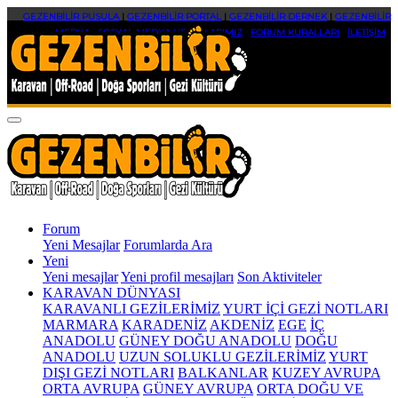
GEZENBİLİR PUSULA
|
GEZENBİLİR PORTAL
|
GEZENBİLİR DERNEK
|
GEZENBİLİR
MEDYA
|
SOSYAL MEDYA HESAPLARIMIZ
|
FORUM KURALLARI
|
İLETİŞİM
Forum
Yeni Mesajlar
Forumlarda Ara
Yeni
Yeni mesajlar
Yeni profil mesajları
Son Aktiviteler
KARAVAN DÜNYASI
KARAVANLI GEZİLERİMİZ
YURT İÇİ GEZİ NOTLARI
MARMARA
KARADENİZ
AKDENİZ
EGE
İÇ
ANADOLU
GÜNEY DOĞU ANADOLU
DOĞU
ANADOLU
UZUN SOLUKLU GEZİLERİMİZ
YURT
DIŞI GEZİ NOTLARI
BALKANLAR
KUZEY AVRUPA
ORTA AVRUPA
GÜNEY AVRUPA
ORTA DOĞU VE