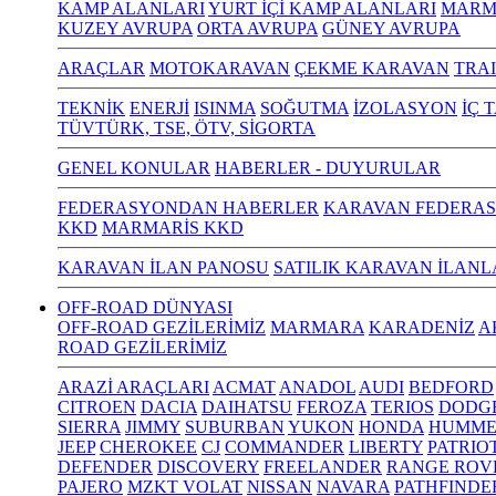
KAMP ALANLARI
YURT İÇİ KAMP ALANLARI
MARM
KUZEY AVRUPA
ORTA AVRUPA
GÜNEY AVRUPA
ARAÇLAR
MOTOKARAVAN
ÇEKME KARAVAN
TRA
TEKNİK
ENERJİ
ISINMA
SOĞUTMA
İZOLASYON
İÇ 
TÜVTÜRK, TSE, ÖTV, SİGORTA
GENEL KONULAR
HABERLER - DUYURULAR
FEDERASYONDAN HABERLER
KARAVAN FEDERAS
KKD
MARMARİS KKD
KARAVAN İLAN PANOSU
SATILIK KARAVAN İLANL
OFF-ROAD DÜNYASI
OFF-ROAD GEZİLERİMİZ
MARMARA
KARADENİZ
A
ROAD GEZİLERİMİZ
ARAZİ ARAÇLARI
ACMAT
ANADOL
AUDI
BEDFORD
CITROEN
DACIA
DAIHATSU
FEROZA
TERIOS
DODG
SIERRA
JIMMY
SUBURBAN
YUKON
HONDA
HUMME
JEEP
CHEROKEE
CJ
COMMANDER
LIBERTY
PATRIO
DEFENDER
DISCOVERY
FREELANDER
RANGE ROV
PAJERO
MZKT VOLAT
NISSAN
NAVARA
PATHFINDE