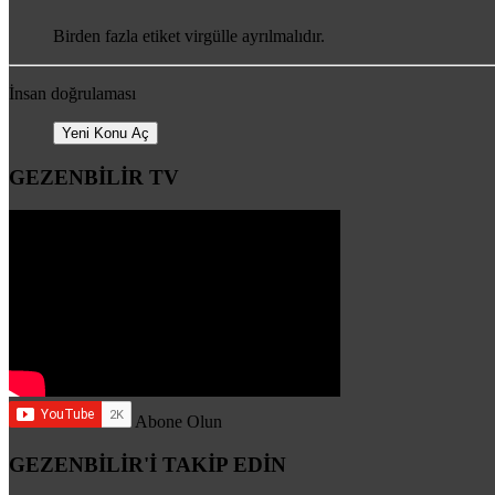
Birden fazla etiket virgülle ayrılmalıdır.
İnsan doğrulaması
Yeni Konu Aç
GEZENBİLİR TV
Abone Olun
GEZENBİLİR'İ TAKİP EDİN