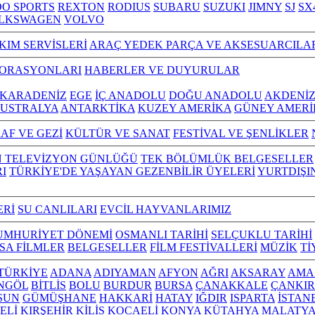
O SPORTS
REXTON
RODIUS
SUBARU
SUZUKI
JIMNY
SJ
SX
LKSWAGEN
VOLVO
KIM SERVİSLERİ
ARAÇ YEDEK PARÇA VE AKSESUARCILA
TORASYONLARI
HABERLER VE DUYURULAR
KARADENİZ
EGE
İÇ ANADOLU
DOĞU ANADOLU
AKDENİ
USTRALYA
ANTARKTİKA
KUZEY AMERİKA
GÜNEY AMERİ
AF VE GEZİ
KÜLTÜR VE SANAT
FESTİVAL VE ŞENLİKLER
N TELEVİZYON GÜNLÜĞÜ
TEK BÖLÜMLÜK BELGESELLER
I
TÜRKİYE'DE YAŞAYAN GEZENBİLİR ÜYELERİ
YURTDIŞI
ERİ
SU CANLILARI
EVCİL HAYVANLARIMIZ
UMHURİYET DÖNEMİ
OSMANLI TARİHİ
SELÇUKLU TARİHİ
ISA FİLMLER
BELGESELLER
FİLM FESTİVALLERİ
MÜZİK
Tİ
L TÜRKİYE
ADANA
ADIYAMAN
AFYON
AĞRI
AKSARAY
AMA
NGÖL
BİTLİS
BOLU
BURDUR
BURSA
ÇANAKKALE
ÇANKIR
SUN
GÜMÜŞHANE
HAKKARİ
HATAY
IĞDIR
ISPARTA
İSTAN
ELİ
KIRŞEHİR
KİLİS
KOCAELİ
KONYA
KÜTAHYA
MALATY