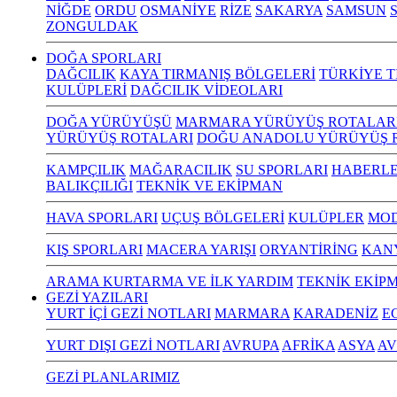
NİĞDE
ORDU
OSMANİYE
RİZE
SAKARYA
SAMSUN
S
ZONGULDAK
DOĞA SPORLARI
DAĞCILIK
KAYA TIRMANIŞ BÖLGELERİ
TÜRKİYE T
KULÜPLERİ
DAĞCILIK VİDEOLARI
DOĞA YÜRÜYÜŞÜ
MARMARA YÜRÜYÜŞ ROTALAR
YÜRÜYÜŞ ROTALARI
DOĞU ANADOLU YÜRÜYÜŞ 
KAMPÇILIK
MAĞARACILIK
SU SPORLARI
HABERLE
BALIKÇILIĞI
TEKNİK VE EKİPMAN
HAVA SPORLARI
UÇUŞ BÖLGELERİ
KULÜPLER
MOD
KIŞ SPORLARI
MACERA YARIŞI
ORYANTİRİNG
KAN
ARAMA KURTARMA VE İLK YARDIM
TEKNİK EKİP
GEZİ YAZILARI
YURT İÇİ GEZİ NOTLARI
MARMARA
KARADENİZ
E
YURT DIŞI GEZİ NOTLARI
AVRUPA
AFRİKA
ASYA
AV
GEZİ PLANLARIMIZ