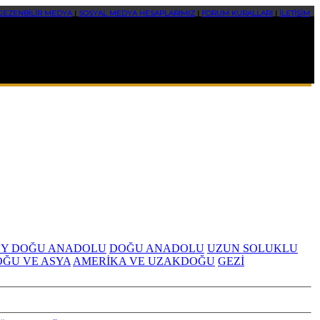
GEZENBİLİR MEDYA
|
SOSYAL MEDYA HESAPLARIMIZ
|
FORUM KURALLARI
|
İLETİŞİM
Y DOĞU ANADOLU
DOĞU ANADOLU
UZUN SOLUKLU
OĞU VE ASYA
AMERİKA VE UZAKDOĞU
GEZİ