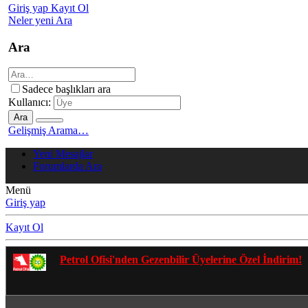
Giriş yap
Kayıt Ol
Neler yeni
Ara
Ara
Sadece başlıkları ara
Kullanıcı:
Ara
Gelişmiş Arama…
Yeni Mesajlar
Forumlarda Ara
Menü
Giriş yap
Kayıt Ol
Gezenbilir Whatsapp Grupları'na Katılmak İçin Tıkl