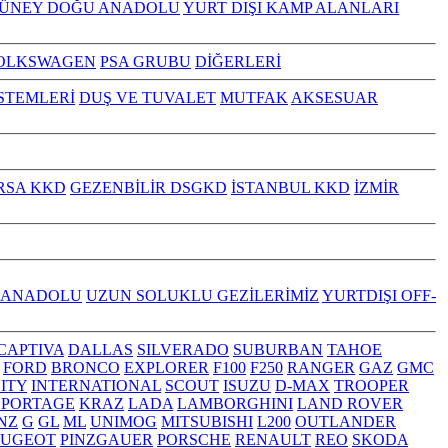
GÜNEY DOĞU ANADOLU
YURT DIŞI KAMP ALANLARI
OLKSWAGEN
PSA GRUBU
DİĞERLERİ
İSTEMLERİ
DUŞ VE TUVALET
MUTFAK
AKSESUAR
RSA KKD
GEZENBİLİR DSGKD
İSTANBUL KKD
İZMİR
 ANADOLU
UZUN SOLUKLU GEZİLERİMİZ
YURTDIŞI OFF-
CAPTIVA
DALLAS
SILVERADO
SUBURBAN
TAHOE
FORD
BRONCO
EXPLORER
F100
F250
RANGER
GAZ
GMC
NITY
INTERNATIONAL
SCOUT
ISUZU
D-MAX
TROOPER
SPORTAGE
KRAZ
LADA
LAMBORGHINI
LAND ROVER
NZ
G
GL
ML
UNIMOG
MITSUBISHI
L200
OUTLANDER
EUGEOT
PINZGAUER
PORSCHE
RENAULT
REO
SKODA