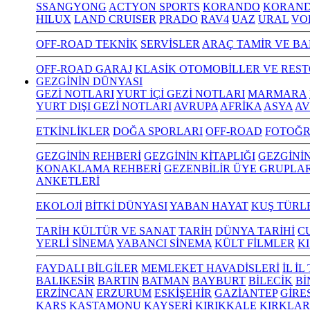
SSANGYONG
ACTYON SPORTS
KORANDO
KORAND
HILUX
LAND CRUISER
PRADO
RAV4
UAZ
URAL
VO
OFF-ROAD TEKNİK
SERVİSLER
ARAÇ TAMİR VE BA
OFF-ROAD GARAJ
KLASİK OTOMOBİLLER VE RES
GEZGİNİN DÜNYASI
GEZİ NOTLARI
YURT İÇİ GEZİ NOTLARI
MARMARA
YURT DIŞI GEZİ NOTLARI
AVRUPA
AFRİKA
ASYA
AV
ETKİNLİKLER
DOĞA SPORLARI
OFF-ROAD
FOTOĞR
GEZGİNİN REHBERİ
GEZGİNİN KİTAPLIĞI
GEZGİNİ
KONAKLAMA REHBERİ
GEZENBİLİR ÜYE GRUPLAR
ANKETLERİ
EKOLOJİ
BİTKİ DÜNYASI
YABAN HAYAT
KUŞ TÜRL
TARİH KÜLTÜR VE SANAT
TARİH
DÜNYA TARİHİ
C
YERLİ SİNEMA
YABANCI SİNEMA
KÜLT FİLMLER
K
FAYDALI BİLGİLER
MEMLEKET HAVADİSLERİ
İL İ
BALIKESİR
BARTIN
BATMAN
BAYBURT
BİLECİK
Bİ
ERZİNCAN
ERZURUM
ESKİŞEHİR
GAZİANTEP
GİRE
KARS
KASTAMONU
KAYSERİ
KIRIKKALE
KIRKLAR