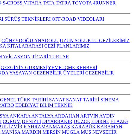
4 S-CROSS
VITARA
TATA
TATRA
TOYOTA
4RUNNER
RI
SÜRÜŞ TEKNİKLERİ
OFF-ROAD VİDEOLARI
Z
GÜNEYDOĞU ANADOLU
UZUN SOLUKLU GEZİLERİMİZ
KA
KITALARARASI
GEZİ PLANLARIMIZ
NAVİGASYON
TİCARİ TURLAR
GEZGİNİN GURMESİ
YEME-İÇME REHBERİ
NDA YAŞAYAN GEZENBİLİR ÜYELERİ
GEZENBİLİR
GENEL TÜRK TARİHİ
SANAT
SANAT TARİHİ
SİNEMA
YATRO
EDEBİYAT
BİLİM TEKNİK
SYA
ANKARA
ANTALYA
ARDAHAN
ARTVİN
AYDIN
I
ÇORUM
DENİZLİ
DİYARBAKIR
DÜZCE
EDİRNE
ELAZIĞ
BUL
İZMİR
KAHRAMANMARAŞ
KARABÜK
KARAMAN
A
MANİSA
MARDİN
MERSİN
MUĞLA
MUŞ
NEVŞEHİR