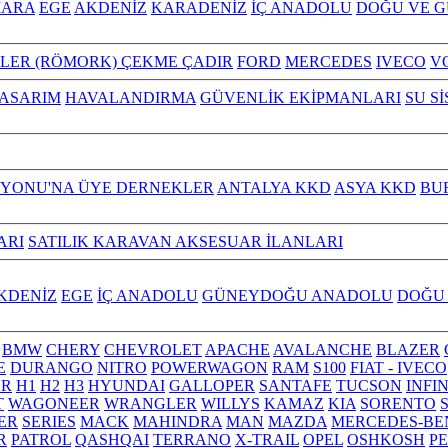
ARA
EGE
AKDENİZ
KARADENİZ
İÇ ANADOLU
DOĞU VE 
ILER (RÖMORK) ÇEKME ÇADIR
FORD
MERCEDES
IVECO
V
TASARIM
HAVALANDIRMA
GÜVENLİK EKİPMANLARI
SU S
YONU'NA ÜYE DERNEKLER
ANTALYA KKD
ASYA KKD
BU
ARI
SATILIK KARAVAN AKSESUAR İLANLARI
KDENİZ
EGE
İÇ ANADOLU
GÜNEYDOĞU ANADOLU
DOĞU
BMW
CHERY
CHEVROLET
APACHE
AVALANCHE
BLAZER
E
DURANGO
NITRO
POWERWAGON
RAM
S100
FIAT - IVECO
R
H1
H2
H3
HYUNDAI
GALLOPER
SANTAFE
TUCSON
INFI
T
WAGONEER
WRANGLER
WILLYS
KAMAZ
KIA
SORENTO
ER
SERIES
MACK
MAHINDRA
MAN
MAZDA
MERCEDES-BE
R
PATROL
QASHQAI
TERRANO
X-TRAIL
OPEL
OSHKOSH
P