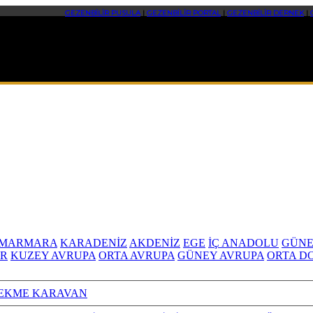
GEZENBİLİR PUSULA
|
GEZENBİLİR PORTAL
|
GEZENBİLİR DERNEK
|
MARMARA
KARADENİZ
AKDENİZ
EGE
İÇ ANADOLU
GÜNE
R
KUZEY AVRUPA
ORTA AVRUPA
GÜNEY AVRUPA
ORTA D
EKME KARAVAN