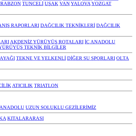
TRABZON
TUNCELİ
UŞAK
VAN
YALOVA
YOZGAT
ANIŞ RAPORLARI
DAĞCILIK TEKNİKLERİ
DAĞCILIK
ARI
AKDENİZ YÜRÜYÜŞ ROTALARI
İÇ ANADOLU
YÜRÜYÜŞ TEKNİK BİLGİLER
KAYAĞI
TEKNE VE YELKENLİ
DİĞER SU SPORLARI
OLTA
CİLİK
ATICILIK
TRIATLON
 ANADOLU
UZUN SOLUKLU GEZİLERİMİZ
KA
KITALARARASI