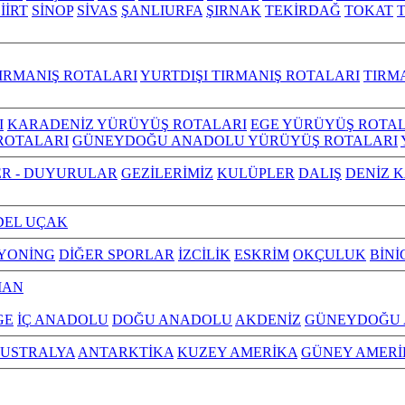
İİRT
SİNOP
SİVAS
ŞANLIURFA
ŞIRNAK
TEKİRDAĞ
TOKAT
IRMANIŞ ROTALARI
YURTDIŞI TIRMANIŞ ROTALARI
TIRM
I
KARADENİZ YÜRÜYÜŞ ROTALARI
EGE YÜRÜYÜŞ ROTAL
ROTALARI
GÜNEYDOĞU ANADOLU YÜRÜYÜŞ ROTALARI
R - DUYURULAR
GEZİLERİMİZ
KULÜPLER
DALIŞ
DENİZ 
EL UÇAK
YONİNG
DİĞER SPORLAR
İZCİLİK
ESKRİM
OKÇULUK
BİNİ
MAN
GE
İÇ ANADOLU
DOĞU ANADOLU
AKDENİZ
GÜNEYDOĞU
USTRALYA
ANTARKTİKA
KUZEY AMERİKA
GÜNEY AMERİ