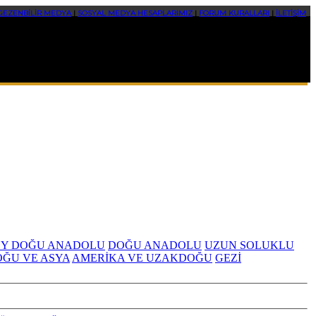
GEZENBİLİR MEDYA
|
SOSYAL MEDYA HESAPLARIMIZ
|
FORUM KURALLARI
|
İLETİŞİM
Y DOĞU ANADOLU
DOĞU ANADOLU
UZUN SOLUKLU
OĞU VE ASYA
AMERİKA VE UZAKDOĞU
GEZİ