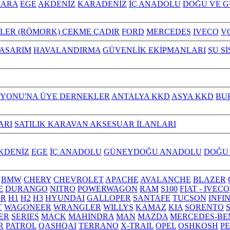
ARA
EGE
AKDENİZ
KARADENİZ
İÇ ANADOLU
DOĞU VE 
ILER (RÖMORK) ÇEKME ÇADIR
FORD
MERCEDES
IVECO
V
TASARIM
HAVALANDIRMA
GÜVENLİK EKİPMANLARI
SU S
YONU'NA ÜYE DERNEKLER
ANTALYA KKD
ASYA KKD
BU
ARI
SATILIK KARAVAN AKSESUAR İLANLARI
KDENİZ
EGE
İÇ ANADOLU
GÜNEYDOĞU ANADOLU
DOĞU
BMW
CHERY
CHEVROLET
APACHE
AVALANCHE
BLAZER
E
DURANGO
NITRO
POWERWAGON
RAM
S100
FIAT - IVECO
R
H1
H2
H3
HYUNDAI
GALLOPER
SANTAFE
TUCSON
INFI
T
WAGONEER
WRANGLER
WILLYS
KAMAZ
KIA
SORENTO
ER
SERIES
MACK
MAHINDRA
MAN
MAZDA
MERCEDES-BE
R
PATROL
QASHQAI
TERRANO
X-TRAIL
OPEL
OSHKOSH
P