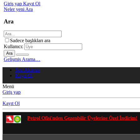
Giriş yap
Kayıt Ol
Neler yeni
Ara
Ara
Sadece başlıkları ara
Kullanıcı:
Ara
Gelişmiş Arama…
Son Aktivite
Kayıt Ol
Menü
Giriş yap
Kayıt Ol
Gezenbilir Whatsapp Grupları'na Katılmak İçin Tıkl