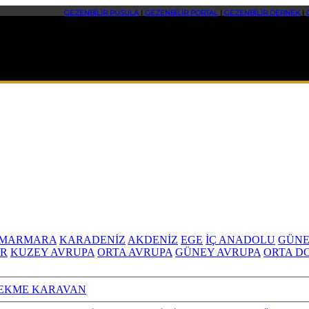
GEZENBİLİR PUSULA
|
GEZENBİLİR PORTAL
|
GEZENBİLİR DERNEK
|
MARMARA
KARADENİZ
AKDENİZ
EGE
İÇ ANADOLU
GÜNE
R
KUZEY AVRUPA
ORTA AVRUPA
GÜNEY AVRUPA
ORTA D
EKME KARAVAN