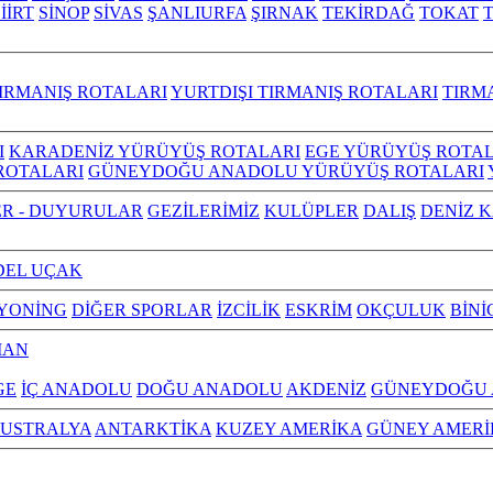
İİRT
SİNOP
SİVAS
ŞANLIURFA
ŞIRNAK
TEKİRDAĞ
TOKAT
IRMANIŞ ROTALARI
YURTDIŞI TIRMANIŞ ROTALARI
TIRM
I
KARADENİZ YÜRÜYÜŞ ROTALARI
EGE YÜRÜYÜŞ ROTAL
ROTALARI
GÜNEYDOĞU ANADOLU YÜRÜYÜŞ ROTALARI
R - DUYURULAR
GEZİLERİMİZ
KULÜPLER
DALIŞ
DENİZ 
EL UÇAK
YONİNG
DİĞER SPORLAR
İZCİLİK
ESKRİM
OKÇULUK
BİNİ
MAN
GE
İÇ ANADOLU
DOĞU ANADOLU
AKDENİZ
GÜNEYDOĞU
USTRALYA
ANTARKTİKA
KUZEY AMERİKA
GÜNEY AMERİ