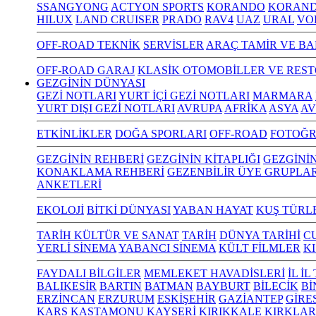
SSANGYONG
ACTYON SPORTS
KORANDO
KORAND
HILUX
LAND CRUISER
PRADO
RAV4
UAZ
URAL
VO
OFF-ROAD TEKNİK
SERVİSLER
ARAÇ TAMİR VE BA
OFF-ROAD GARAJ
KLASİK OTOMOBİLLER VE RES
GEZGİNİN DÜNYASI
GEZİ NOTLARI
YURT İÇİ GEZİ NOTLARI
MARMARA
YURT DIŞI GEZİ NOTLARI
AVRUPA
AFRİKA
ASYA
AV
ETKİNLİKLER
DOĞA SPORLARI
OFF-ROAD
FOTOĞR
GEZGİNİN REHBERİ
GEZGİNİN KİTAPLIĞI
GEZGİNİ
KONAKLAMA REHBERİ
GEZENBİLİR ÜYE GRUPLAR
ANKETLERİ
EKOLOJİ
BİTKİ DÜNYASI
YABAN HAYAT
KUŞ TÜRL
TARİH KÜLTÜR VE SANAT
TARİH
DÜNYA TARİHİ
C
YERLİ SİNEMA
YABANCI SİNEMA
KÜLT FİLMLER
K
FAYDALI BİLGİLER
MEMLEKET HAVADİSLERİ
İL İ
BALIKESİR
BARTIN
BATMAN
BAYBURT
BİLECİK
Bİ
ERZİNCAN
ERZURUM
ESKİŞEHİR
GAZİANTEP
GİRE
KARS
KASTAMONU
KAYSERİ
KIRIKKALE
KIRKLAR