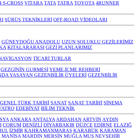
4 S-CROSS
VITARA
TATA
TATRA
TOYOTA
4RUNNER
RI
SÜRÜŞ TEKNİKLERİ
OFF-ROAD VİDEOLARI
Z
GÜNEYDOĞU ANADOLU
UZUN SOLUKLU GEZİLERİMİZ
KA
KITALARARASI
GEZİ PLANLARIMIZ
NAVİGASYON
TİCARİ TURLAR
GEZGİNİN GURMESİ
YEME-İÇME REHBERİ
NDA YAŞAYAN GEZENBİLİR ÜYELERİ
GEZENBİLİR
GENEL TÜRK TARİHİ
SANAT
SANAT TARİHİ
SİNEMA
YATRO
EDEBİYAT
BİLİM TEKNİK
SYA
ANKARA
ANTALYA
ARDAHAN
ARTVİN
AYDIN
I
ÇORUM
DENİZLİ
DİYARBAKIR
DÜZCE
EDİRNE
ELAZIĞ
BUL
İZMİR
KAHRAMANMARAŞ
KARABÜK
KARAMAN
A
MANİSA
MARDİN
MERSİN
MUĞLA
MUŞ
NEVŞEHİR