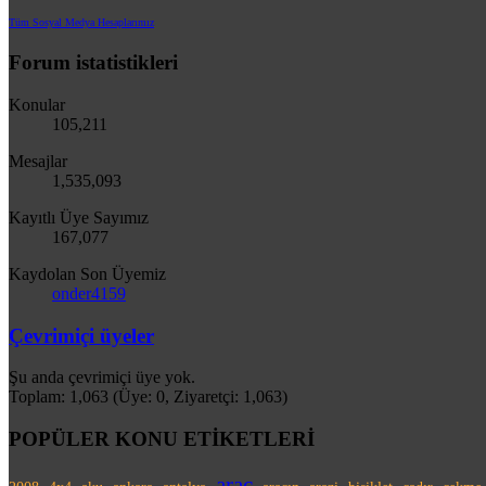
Tüm Sosyal Medya Hesaplarımız
Forum istatistikleri
Konular
105,211
Mesajlar
1,535,093
Kayıtlı Üye Sayımız
167,077
Kaydolan Son Üyemiz
onder4159
Çevrimiçi üyeler
Şu anda çevrimiçi üye yok.
Toplam: 1,063 (Üye: 0, Ziyaretçi: 1,063)
POPÜLER KONU ETİKETLERİ
araç