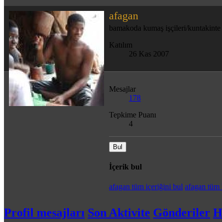
afagan
bamakoda kumaş işçileri/kuntakinte
Katılım
26 Kas 2007
Mesajlar
178
Tepkime Puanı
4
Bul
İçerik bul
afagan tüm içeriğini bul
afagan tüm 
Profil mesajları
Son Aktivite
Gönderiler
H