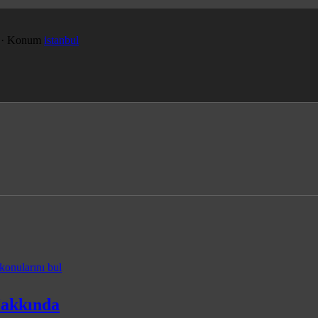
·
Konum
istanbul
konularını bul
akkında