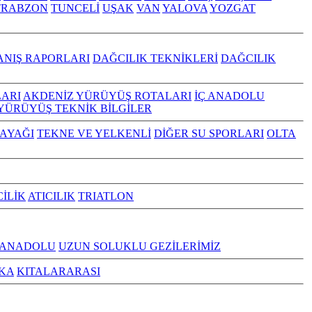
TRABZON
TUNCELİ
UŞAK
VAN
YALOVA
YOZGAT
ANIŞ RAPORLARI
DAĞCILIK TEKNİKLERİ
DAĞCILIK
ARI
AKDENİZ YÜRÜYÜŞ ROTALARI
İÇ ANADOLU
YÜRÜYÜŞ TEKNİK BİLGİLER
KAYAĞI
TEKNE VE YELKENLİ
DİĞER SU SPORLARI
OLTA
CİLİK
ATICILIK
TRIATLON
 ANADOLU
UZUN SOLUKLU GEZİLERİMİZ
KA
KITALARARASI