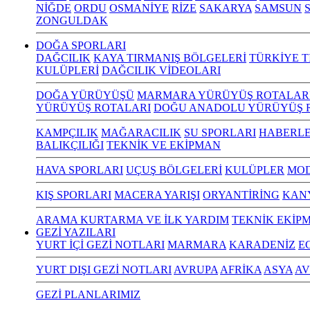
NİĞDE
ORDU
OSMANİYE
RİZE
SAKARYA
SAMSUN
S
ZONGULDAK
DOĞA SPORLARI
DAĞCILIK
KAYA TIRMANIŞ BÖLGELERİ
TÜRKİYE T
KULÜPLERİ
DAĞCILIK VİDEOLARI
DOĞA YÜRÜYÜŞÜ
MARMARA YÜRÜYÜŞ ROTALAR
YÜRÜYÜŞ ROTALARI
DOĞU ANADOLU YÜRÜYÜŞ 
KAMPÇILIK
MAĞARACILIK
SU SPORLARI
HABERLE
BALIKÇILIĞI
TEKNİK VE EKİPMAN
HAVA SPORLARI
UÇUŞ BÖLGELERİ
KULÜPLER
MOD
KIŞ SPORLARI
MACERA YARIŞI
ORYANTİRİNG
KAN
ARAMA KURTARMA VE İLK YARDIM
TEKNİK EKİP
GEZİ YAZILARI
YURT İÇİ GEZİ NOTLARI
MARMARA
KARADENİZ
E
YURT DIŞI GEZİ NOTLARI
AVRUPA
AFRİKA
ASYA
AV
GEZİ PLANLARIMIZ