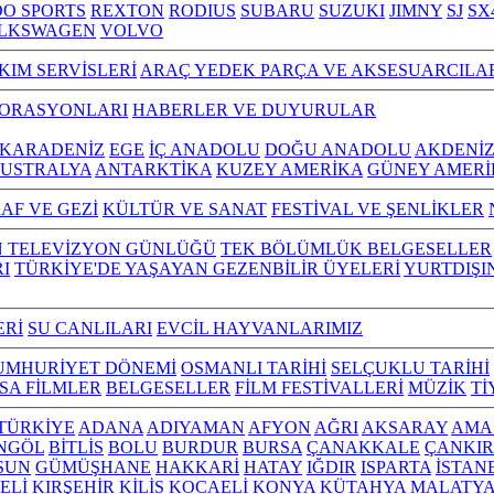
O SPORTS
REXTON
RODIUS
SUBARU
SUZUKI
JIMNY
SJ
SX
LKSWAGEN
VOLVO
KIM SERVİSLERİ
ARAÇ YEDEK PARÇA VE AKSESUARCILA
TORASYONLARI
HABERLER VE DUYURULAR
KARADENİZ
EGE
İÇ ANADOLU
DOĞU ANADOLU
AKDENİ
USTRALYA
ANTARKTİKA
KUZEY AMERİKA
GÜNEY AMERİ
AF VE GEZİ
KÜLTÜR VE SANAT
FESTİVAL VE ŞENLİKLER
N TELEVİZYON GÜNLÜĞÜ
TEK BÖLÜMLÜK BELGESELLER
I
TÜRKİYE'DE YAŞAYAN GEZENBİLİR ÜYELERİ
YURTDIŞI
ERİ
SU CANLILARI
EVCİL HAYVANLARIMIZ
UMHURİYET DÖNEMİ
OSMANLI TARİHİ
SELÇUKLU TARİHİ
ISA FİLMLER
BELGESELLER
FİLM FESTİVALLERİ
MÜZİK
Tİ
L TÜRKİYE
ADANA
ADIYAMAN
AFYON
AĞRI
AKSARAY
AMA
NGÖL
BİTLİS
BOLU
BURDUR
BURSA
ÇANAKKALE
ÇANKIR
SUN
GÜMÜŞHANE
HAKKARİ
HATAY
IĞDIR
ISPARTA
İSTAN
ELİ
KIRŞEHİR
KİLİS
KOCAELİ
KONYA
KÜTAHYA
MALATY