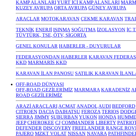
KAMP ALANLARI
YURT İÇİ KAMP ALANLARI
MARM
KUZEY AVRUPA
ORTA AVRUPA
GÜNEY AVRUPA
ARAÇLAR
MOTOKARAVAN
ÇEKME KARAVAN
TRA
TEKNİK
ENERJİ
ISINMA
SOĞUTMA
İZOLASYON
İÇ 
TÜVTÜRK, TSE, ÖTV, SİGORTA
GENEL KONULAR
HABERLER - DUYURULAR
FEDERASYONDAN HABERLER
KARAVAN FEDERAS
KKD
MARMARİS KKD
KARAVAN İLAN PANOSU
SATILIK KARAVAN İLANL
OFF-ROAD DÜNYASI
OFF-ROAD GEZİLERİMİZ
MARMARA
KARADENİZ
A
ROAD GEZİLERİMİZ
ARAZİ ARAÇLARI
ACMAT
ANADOL
AUDI
BEDFORD
CITROEN
DACIA
DAIHATSU
FEROZA
TERIOS
DODG
SIERRA
JIMMY
SUBURBAN
YUKON
HONDA
HUMME
JEEP
CHEROKEE
CJ
COMMANDER
LIBERTY
PATRIO
DEFENDER
DISCOVERY
FREELANDER
RANGE ROV
PAJERO
MZKT VOLAT
NISSAN
NAVARA
PATHFINDE