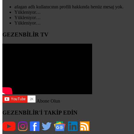
afagan adlı kullanıcının profili hakkında henüz mesaj yok.
Yükleniyor…
Yükleniyor…
Yükleniyor…
GEZENBİLİR TV
Abone Olun
GEZENBİLİR'İ TAKİP EDİN