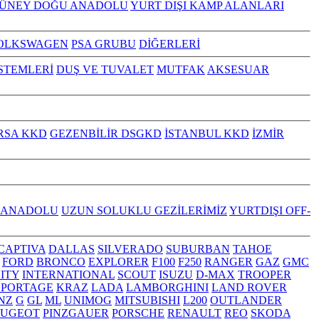
GÜNEY DOĞU ANADOLU
YURT DIŞI KAMP ALANLARI
OLKSWAGEN
PSA GRUBU
DİĞERLERİ
İSTEMLERİ
DUŞ VE TUVALET
MUTFAK
AKSESUAR
RSA KKD
GEZENBİLİR DSGKD
İSTANBUL KKD
İZMİR
 ANADOLU
UZUN SOLUKLU GEZİLERİMİZ
YURTDIŞI OFF-
CAPTIVA
DALLAS
SILVERADO
SUBURBAN
TAHOE
FORD
BRONCO
EXPLORER
F100
F250
RANGER
GAZ
GMC
NITY
INTERNATIONAL
SCOUT
ISUZU
D-MAX
TROOPER
SPORTAGE
KRAZ
LADA
LAMBORGHINI
LAND ROVER
NZ
G
GL
ML
UNIMOG
MITSUBISHI
L200
OUTLANDER
EUGEOT
PINZGAUER
PORSCHE
RENAULT
REO
SKODA