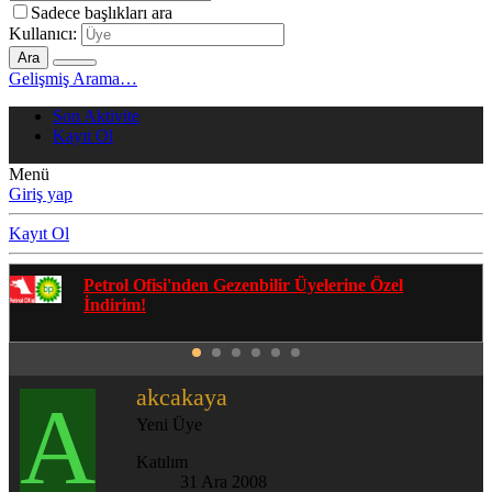
Sadece başlıkları ara
Kullanıcı:
Ara
Gelişmiş Arama…
Son Aktivite
Kayıt Ol
Menü
Giriş yap
Kayıt Ol
Gezenbilir Whatsapp Grupları'na Katılmak İçin
Tıklayın
akcakaya
A
Yeni Üye
Katılım
31 Ara 2008