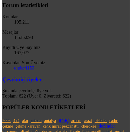
Forum istatistikleri
Konular
105,211
Mesajlar
1,535,093
Kayıtlı Üye Sayımız
167,077
Kaydolan Son Üyemiz
onder4159
Çevrimiçi üyeler
Şu anda çevrimiçi üye yok.
Toplam: 622 (Üye: 0, Ziyaretçi: 622)
POPÜLER KONU ETİKETLERİ
araç
2008
4x4
aku
ankara
antalya
aracın
arazi
bisiklet
çadır
defender
çekme
çekme karavan
cenk mirat pekcanattı
cherokee
discovery
dizel
doğa
duster
elektrik
fotoğraf
gezenbilir
gezi
gezisi