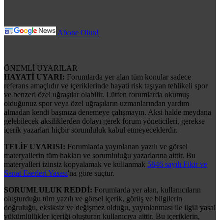
Abone Olun!
ÖNEMLİ UYARILAR
HAYATİ UYARI:
Forumlarda yer alan tüm konular sadece
referans amaçlıdır ve içeriklerinde hayati risk taşıyan tehlikeli spor
ve benzeri özel uğraşılar olabilir. Lütfen forumlarda okumuş
olduğunuz spor veya özel uğraşıların uzmanlarından yardım
almadan kendi başınıza denemeye çalışmayın. Aksi halde meydana
gelebilecek aksiliklerden dolayı gerek forum yöneticileri, gerekse
içerik yazarları hiçbir sorumluluk kabul etmeyeceklerdir.
TELİF UYARISI:
Forumlarda yayınlanan yazılı ve görsel
materyallerin tüm hakları ve sorumluluğu yazarlarına aittir. Bu
materyalleri izinsiz kopyalamak ve kullanmak
5846 sayılı Fikir ve
Sanat Eserleri Yasası
'na göre suçtur.
SORUMLULUK REDDİ:
Forumlarda yer alan, kullanıcıların
oluşturduğu tüm yazılı ve görsel içerik, görüş ve bilgilerin
doğruluğu, eksiksiz ve değişmez olduğu, yayınlanması ile ilgili yasal
yükümlülükler içeriği oluşturan kullanıcıya aittir. Bu içeriklerin,