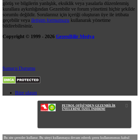
görüş ve bilgilerin yanlışlık, eksiklik veya yasalarla düzenlenmiş
kurallara aykırılığından Gezenbilir ve forum yönetimi hiçbir şekilde
sorumlu değildir. Sorularınız için içeriği oluşturan üye ile irtibata
geçebilir veya
iletişim formumuzu
kullanarak yönetime
bildirebilirsiniz.
Copyright © 1999 - 2026
GezenBilir Medya
Sunucu Durumu
Bize ulaşın
PETROL OFİSİ'NDEN GEZENBİLİR
ÜYELERİNE ÖZEL İNDİRİM!
Bu site çerezler kullanır. Bu siteyi kullanmaya devam ederek çerez kullanımımızı kabul