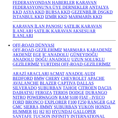
FEDERASYONDAN HABERLER
KARAVAN
FEDERASYONU'NA ÜYE DERNEKLER
ANTALYA
KKD
ASYA KKD
BURSA KKD
GEZENBİLİR DSGKD
İSTANBUL KKD
İZMİR KKD
MARMARİS KKD
KARAVAN İLAN PANOSU
SATILIK KARAVAN
İLANLARI
SATILIK KARAVAN AKSESUAR
İLANLARI
OFF-ROAD DÜNYASI
OFF-ROAD GEZİLERİMİZ
MARMARA
KARADENİZ
AKDENİZ
EGE
İÇ ANADOLU
GÜNEYDOĞU
ANADOLU
DOĞU ANADOLU
UZUN SOLUKLU
GEZİLERİMİZ
YURTDIŞI OFF-ROAD GEZİLERİMİZ
ARAZİ ARAÇLARI
ACMAT
ANADOL
AUDI
BEDFORD
BMW
CHERY
CHEVROLET
APACHE
AVALANCHE
BLAZER
CAPTIVA
DALLAS
SILVERADO
SUBURBAN
TAHOE
CITROEN
DACIA
DAIHATSU
FEROZA
TERIOS
DODGE
DURANGO
NITRO
POWERWAGON
RAM
S100
FIAT - IVECO
FORD
BRONCO
EXPLORER
F100
F250
RANGER
GAZ
GMC
SIERRA
JIMMY
SUBURBAN
YUKON
HONDA
HUMMER
H1
H2
H3
HYUNDAI
GALLOPER
SANTAFE
TUCSON
INFINITY
INTERNATIONAL