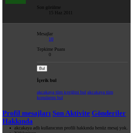
Son görülme
15 Haz 2011
Mesajlar
10
Tepkime Puanı
0
Bul
İçerik bul
akcakaya tüm içeriğini bul
akcakaya tüm
konularını bul
Profil mesajları
Son Aktivite
Gönderiler
Hakkında
akcakaya adlı kullanıcının profili hakkında henüz mesaj yok.