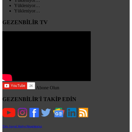
Yükleniyor…
Yükleniyor…
Yükleniyor…
GEZENBİLİR TV
Abone Olun
GEZENBİLİR'İ TAKİP EDİN
Tüm Sosyal Medya Hesaplarımız