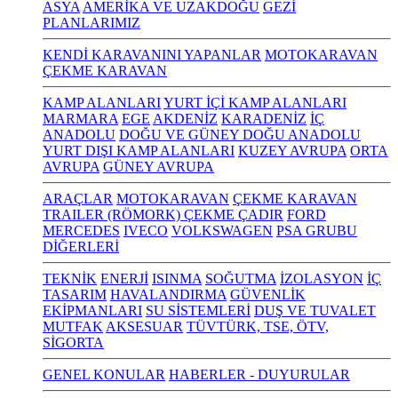
ASYA
AMERİKA VE UZAKDOĞU
GEZİ
PLANLARIMIZ
KENDİ KARAVANINI YAPANLAR
MOTOKARAVAN
ÇEKME KARAVAN
KAMP ALANLARI
YURT İÇİ KAMP ALANLARI
MARMARA
EGE
AKDENİZ
KARADENİZ
İÇ
ANADOLU
DOĞU VE GÜNEY DOĞU ANADOLU
YURT DIŞI KAMP ALANLARI
KUZEY AVRUPA
ORTA
AVRUPA
GÜNEY AVRUPA
ARAÇLAR
MOTOKARAVAN
ÇEKME KARAVAN
TRAILER (RÖMORK) ÇEKME ÇADIR
FORD
MERCEDES
IVECO
VOLKSWAGEN
PSA GRUBU
DİĞERLERİ
TEKNİK
ENERJİ
ISINMA
SOĞUTMA
İZOLASYON
İÇ
TASARIM
HAVALANDIRMA
GÜVENLİK
EKİPMANLARI
SU SİSTEMLERİ
DUŞ VE TUVALET
MUTFAK
AKSESUAR
TÜVTÜRK, TSE, ÖTV,
SİGORTA
GENEL KONULAR
HABERLER - DUYURULAR