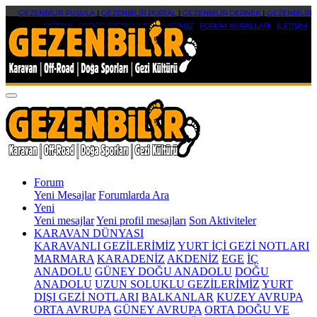
GEZENBİLİR PUSULA
|
GEZENBİLİR PORTAL
|
GEZENBİLİR DERNEK
|
GEZENBİLİR
MEDYA
|
SOSYAL MEDYA HESAPLARIMIZ
|
FORUM KURALLARI
|
İLETİŞİM
Forum
Yeni Mesajlar
Forumlarda Ara
Yeni
Yeni mesajlar
Yeni profil mesajları
Son Aktiviteler
KARAVAN DÜNYASI
KARAVANLI GEZİLERİMİZ
YURT İÇİ GEZİ NOTLARI
MARMARA
KARADENİZ
AKDENİZ
EGE
İÇ
ANADOLU
GÜNEY DOĞU ANADOLU
DOĞU
ANADOLU
UZUN SOLUKLU GEZİLERİMİZ
YURT
DIŞI GEZİ NOTLARI
BALKANLAR
KUZEY AVRUPA
ORTA AVRUPA
GÜNEY AVRUPA
ORTA DOĞU VE