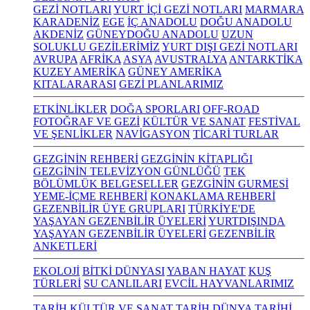
GEZİ NOTLARI
YURT İÇİ GEZİ NOTLARI
MARMARA
KARADENİZ
EGE
İÇ ANADOLU
DOĞU ANADOLU
AKDENİZ
GÜNEYDOĞU ANADOLU
UZUN
SOLUKLU GEZİLERİMİZ
YURT DIŞI GEZİ NOTLARI
AVRUPA
AFRİKA
ASYA
AVUSTRALYA
ANTARKTİKA
KUZEY AMERİKA
GÜNEY AMERİKA
KITALARARASI
GEZİ PLANLARIMIZ
ETKİNLİKLER
DOĞA SPORLARI
OFF-ROAD
FOTOĞRAF VE GEZİ
KÜLTÜR VE SANAT
FESTİVAL
VE ŞENLİKLER
NAVİGASYON
TİCARİ TURLAR
GEZGİNİN REHBERİ
GEZGİNİN KİTAPLIĞI
GEZGİNİN TELEVİZYON GÜNLÜĞÜ
TEK
BÖLÜMLÜK BELGESELLER
GEZGİNİN GURMESİ
YEME-İÇME REHBERİ
KONAKLAMA REHBERİ
GEZENBİLİR ÜYE GRUPLARI
TÜRKİYE'DE
YAŞAYAN GEZENBİLİR ÜYELERİ
YURTDIŞINDA
YAŞAYAN GEZENBİLİR ÜYELERİ
GEZENBİLİR
ANKETLERİ
EKOLOJİ
BİTKİ DÜNYASI
YABAN HAYAT
KUŞ
TÜRLERİ
SU CANLILARI
EVCİL HAYVANLARIMIZ
TARİH KÜLTÜR VE SANAT
TARİH
DÜNYA TARİHİ