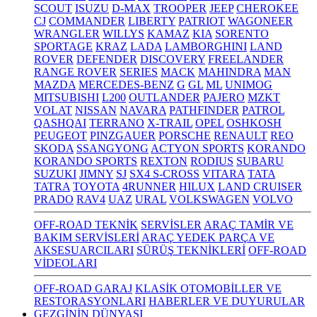
SCOUT
ISUZU
D-MAX
TROOPER
JEEP
CHEROKEE
CJ
COMMANDER
LIBERTY
PATRIOT
WAGONEER
WRANGLER
WILLYS
KAMAZ
KIA
SORENTO
SPORTAGE
KRAZ
LADA
LAMBORGHINI
LAND
ROVER
DEFENDER
DISCOVERY
FREELANDER
RANGE ROVER
SERIES
MACK
MAHINDRA
MAN
MAZDA
MERCEDES-BENZ
G
GL
ML
UNIMOG
MITSUBISHI
L200
OUTLANDER
PAJERO
MZKT
VOLAT
NISSAN
NAVARA
PATHFINDER
PATROL
QASHQAI
TERRANO
X-TRAIL
OPEL
OSHKOSH
PEUGEOT
PINZGAUER
PORSCHE
RENAULT
REO
SKODA
SSANGYONG
ACTYON SPORTS
KORANDO
KORANDO SPORTS
REXTON
RODIUS
SUBARU
SUZUKI
JIMNY
SJ
SX4 S-CROSS
VITARA
TATA
TATRA
TOYOTA
4RUNNER
HILUX
LAND CRUISER
PRADO
RAV4
UAZ
URAL
VOLKSWAGEN
VOLVO
OFF-ROAD TEKNİK
SERVİSLER
ARAÇ TAMİR VE
BAKIM SERVİSLERİ
ARAÇ YEDEK PARÇA VE
AKSESUARCILARI
SÜRÜŞ TEKNİKLERİ
OFF-ROAD
VİDEOLARI
OFF-ROAD GARAJ
KLASİK OTOMOBİLLER VE
RESTORASYONLARI
HABERLER VE DUYURULAR
GEZGİNİN DÜNYASI