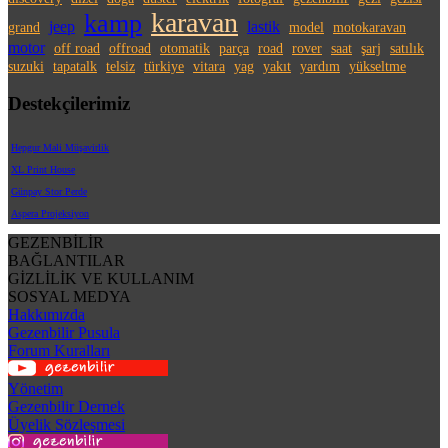
karavan
kamp
jeep
lastik
grand
model
motokaravan
motor
off road
offroad
otomatik
parça
road
rover
saat
şarj
satılık
suzuki
tapatalk
telsiz
türkiye
vitara
yag
yakıt
yardım
yükseltme
Destekçilerimiz
Hepgur Mali Müşavirlik
XL Print House
Günpay Stor Perde
Aspera Projeksiyon
GEZENBİLİR
BAĞLANTILAR
GİZLİLİK VE KULLANIM
SOSYAL MEDYA
Hakkımızda
Gezenbilir Pusula
Forum Kuralları
Yönetim
Gezenbilir Dernek
Üyelik Sözleşmesi