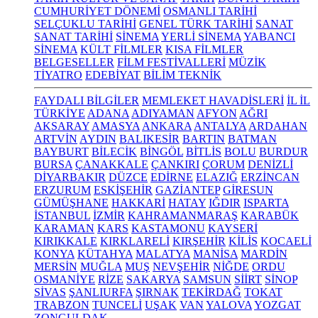
CUMHURİYET DÖNEMİ
OSMANLI TARİHİ
SELÇUKLU TARİHİ
GENEL TÜRK TARİHİ
SANAT
SANAT TARİHİ
SİNEMA
YERLİ SİNEMA
YABANCI
SİNEMA
KÜLT FİLMLER
KISA FİLMLER
BELGESELLER
FİLM FESTİVALLERİ
MÜZİK
TİYATRO
EDEBİYAT
BİLİM TEKNİK
FAYDALI BİLGİLER
MEMLEKET HAVADİSLERİ
İL İL
TÜRKİYE
ADANA
ADIYAMAN
AFYON
AĞRI
AKSARAY
AMASYA
ANKARA
ANTALYA
ARDAHAN
ARTVİN
AYDIN
BALIKESİR
BARTIN
BATMAN
BAYBURT
BİLECİK
BİNGÖL
BİTLİS
BOLU
BURDUR
BURSA
ÇANAKKALE
ÇANKIRI
ÇORUM
DENİZLİ
DİYARBAKIR
DÜZCE
EDİRNE
ELAZIĞ
ERZİNCAN
ERZURUM
ESKİŞEHİR
GAZİANTEP
GİRESUN
GÜMÜŞHANE
HAKKARİ
HATAY
IĞDIR
ISPARTA
İSTANBUL
İZMİR
KAHRAMANMARAŞ
KARABÜK
KARAMAN
KARS
KASTAMONU
KAYSERİ
KIRIKKALE
KIRKLARELİ
KIRŞEHİR
KİLİS
KOCAELİ
KONYA
KÜTAHYA
MALATYA
MANİSA
MARDİN
MERSİN
MUĞLA
MUŞ
NEVŞEHİR
NİĞDE
ORDU
OSMANİYE
RİZE
SAKARYA
SAMSUN
SİİRT
SİNOP
SİVAS
ŞANLIURFA
ŞIRNAK
TEKİRDAĞ
TOKAT
TRABZON
TUNCELİ
UŞAK
VAN
YALOVA
YOZGAT
ZONGULDAK