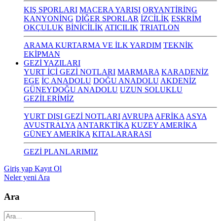
KIŞ SPORLARI
MACERA YARIŞI
ORYANTİRİNG
KANYONİNG
DİĞER SPORLAR
İZCİLİK
ESKRİM
OKÇULUK
BİNİCİLİK
ATICILIK
TRIATLON
ARAMA KURTARMA VE İLK YARDIM
TEKNİK
EKİPMAN
GEZİ YAZILARI
YURT İÇİ GEZİ NOTLARI
MARMARA
KARADENİZ
EGE
İÇ ANADOLU
DOĞU ANADOLU
AKDENİZ
GÜNEYDOĞU ANADOLU
UZUN SOLUKLU
GEZİLERİMİZ
YURT DIŞI GEZİ NOTLARI
AVRUPA
AFRİKA
ASYA
AVUSTRALYA
ANTARKTİKA
KUZEY AMERİKA
GÜNEY AMERİKA
KITALARARASI
GEZİ PLANLARIMIZ
Giriş yap
Kayıt Ol
Neler yeni
Ara
Ara