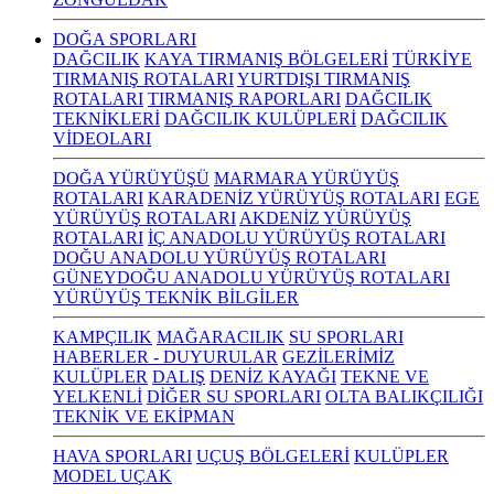
DOĞA SPORLARI
DAĞCILIK
KAYA TIRMANIŞ BÖLGELERİ
TÜRKİYE
TIRMANIŞ ROTALARI
YURTDIŞI TIRMANIŞ
ROTALARI
TIRMANIŞ RAPORLARI
DAĞCILIK
TEKNİKLERİ
DAĞCILIK KULÜPLERİ
DAĞCILIK
VİDEOLARI
DOĞA YÜRÜYÜŞÜ
MARMARA YÜRÜYÜŞ
ROTALARI
KARADENİZ YÜRÜYÜŞ ROTALARI
EGE
YÜRÜYÜŞ ROTALARI
AKDENİZ YÜRÜYÜŞ
ROTALARI
İÇ ANADOLU YÜRÜYÜŞ ROTALARI
DOĞU ANADOLU YÜRÜYÜŞ ROTALARI
GÜNEYDOĞU ANADOLU YÜRÜYÜŞ ROTALARI
YÜRÜYÜŞ TEKNİK BİLGİLER
KAMPÇILIK
MAĞARACILIK
SU SPORLARI
HABERLER - DUYURULAR
GEZİLERİMİZ
KULÜPLER
DALIŞ
DENİZ KAYAĞI
TEKNE VE
YELKENLİ
DİĞER SU SPORLARI
OLTA BALIKÇILIĞI
TEKNİK VE EKİPMAN
HAVA SPORLARI
UÇUŞ BÖLGELERİ
KULÜPLER
MODEL UÇAK